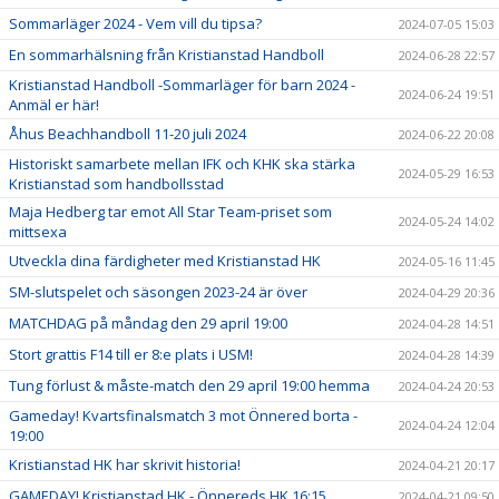
Sommarläger 2024 - Vem vill du tipsa?
2024-07-05 15:03
En sommarhälsning från Kristianstad Handboll
2024-06-28 22:57
Kristianstad Handboll -Sommarläger för barn 2024 -
2024-06-24 19:51
Anmäl er här!
Åhus Beachhandboll 11-20 juli 2024
2024-06-22 20:08
Historiskt samarbete mellan IFK och KHK ska stärka
2024-05-29 16:53
Kristianstad som handbollsstad
Maja Hedberg tar emot All Star Team-priset som
2024-05-24 14:02
mittsexa
Utveckla dina färdigheter med Kristianstad HK
2024-05-16 11:45
SM-slutspelet och säsongen 2023-24 är över
2024-04-29 20:36
MATCHDAG på måndag den 29 april 19:00
2024-04-28 14:51
Stort grattis F14 till er 8:e plats i USM!
2024-04-28 14:39
Tung förlust & måste-match den 29 april 19:00 hemma
2024-04-24 20:53
Gameday! Kvartsfinalsmatch 3 mot Önnered borta -
2024-04-24 12:04
19:00
Kristianstad HK har skrivit historia!
2024-04-21 20:17
GAMEDAY! Kristianstad HK - Önnereds HK 16:15
2024-04-21 09:50