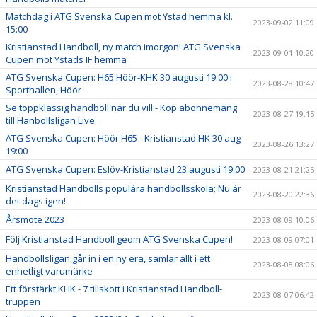
Matchdag i ATG Svenska Cupen mot Ystad hemma kl.
2023-09-02 11:09
15:00
Kristianstad Handboll, ny match imorgon! ATG Svenska
2023-09-01 10:20
Cupen mot Ystads IF hemma
ATG Svenska Cupen: H65 Höör-KHK 30 augusti 19:00 i
2023-08-28 10:47
Sporthallen, Höör
Se toppklassig handboll när du vill - Köp abonnemang
2023-08-27 19:15
till Hanbollsligan Live
ATG Svenska Cupen: Höör H65 - Kristianstad HK 30 aug
2023-08-26 13:27
19:00
ATG Svenska Cupen: Eslöv-Kristianstad 23 augusti 19:00
2023-08-21 21:25
Kristianstad Handbolls populära handbollsskola; Nu är
2023-08-20 22:36
det dags igen!
Årsmöte 2023
2023-08-09 10:06
Följ Kristianstad Handboll geom ATG Svenska Cupen!
2023-08-09 07:01
Handbollsligan går in i en ny era, samlar allt i ett
2023-08-08 08:06
enhetligt varumärke
Ett förstärkt KHK - 7 tillskott i Kristianstad Handboll-
2023-08-07 06:42
truppen