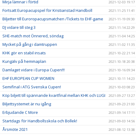
Mirja lämnar i förtid
2021-12-03 19:17
Fortsatt Europacupspel för Kristianstad Handboll
2021-11-25 11:41
Biljetter till Euroropacupsmatchen /Tickets to EHF-game
2021-11-19 09:30
DJ vidare till steg 3
2021-11-14 22:29
SHE-match mot Önnered, söndag
2021-11-04 14:25
Mycket på gång i damtruppen
2021-11-02 11:35
KHK gör en stabil insats
2021-10-22 21:14
Kungälv på hemmaplan
2021-10-18 20:38
Damlaget vidare i Europa Cupen!!!
2021-10-16 09:34
EHF EUROPEAN CUP WOMEN
2021-10-11 14:23
Semifinal i ATG Svenska Cupen!
2021-10-03 08:23
Köp biljett till spännande kvartfinal mellan KHK och LUGI
2021-09-27 13:27
Biljettsystemet är nu igång
2021-09-23 21:00
Erbjudande C More
2021-09-14 17:11
Startdags för Handbollsskola och Bollek!
2021-09-03 14:56
Årsmöte 2021
2021-08-12 13:38