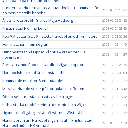
laget både på och utanför planen
Partners stärker Kristianstad Handboll – tillsammans för
2026-03-10 10:47
en mer jämställd handboll
Årets Idrottsprofil - Grattis Maja Hedberg!
2026-02-28 21:52
Kristianstad HK – nu kör vi!
2026-02-24 23:19
Köp VM-Lotten 50/50 – stötta handbollen och vinn stort
2025-12-01 20:36
Fem matcher – fem segrar!
2025-11-23 14:49
Handbollsfest på Öppet Rådhus – vi ses den 30
2025-11-23 14:37
november!
Bortavinst mot Boden - Handbollsligans rapport
2025-10-18 21:35
Handbollshelg med Kristianstad HK!
2025-10-18 00:04
Kommande matcher & erbjudande!
2025-10-14 19:27
Moralstärkande seger på bortaplan mot Boden
2025-10-11 16:12
Första segern – stark insats av hela laget
2025-10-04 15:32
KHK:s starka upphämtning räckte inte hela vägen
2025-10-02 19:33
Ligamatch på gång – vi är på väg mot Västerås!
2025-10-02 10:37
Hemmapremiär i Handbollsligan ikväll!– Kristianstad
2025-09-24 14:40
Handboll möter HK Aranäs!