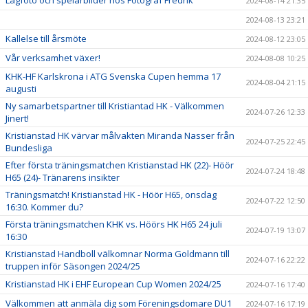
Lagfoto och spelarbilder hos Fotograf Fredrik
2024-08-14 21:35
2024-08-13 23:21
Kallelse till årsmöte
2024-08-12 23:05
Vår verksamhet växer!
2024-08-08 10:25
KHK-HF Karlskrona i ATG Svenska Cupen hemma 17
2024-08-04 21:15
augusti
Ny samarbetspartner till Kristiantad HK - Välkommen
2024-07-26 12:33
Jinert!
Kristianstad HK värvar målvakten Miranda Nasser från
2024-07-25 22:45
Bundesliga
Efter första träningsmatchen Kristianstad HK (22)- Höör
2024-07-24 18:48
H65 (24)- Tränarens insikter
Träningsmatch! Kristianstad HK - Höör H65, onsdag
2024-07-22 12:50
16:30. Kommer du?
Första träningsmatchen KHK vs. Höörs HK H65 24 juli
2024-07-19 13:07
16:30
Kristianstad Handboll välkomnar Norma Goldmann till
2024-07-16 22:22
truppen inför Säsongen 2024/25
Kristianstad HK i EHF European Cup Women 2024/25
2024-07-16 17:40
Välkommen att anmäla dig som Föreningsdomare DU1
2024-07-16 17:19