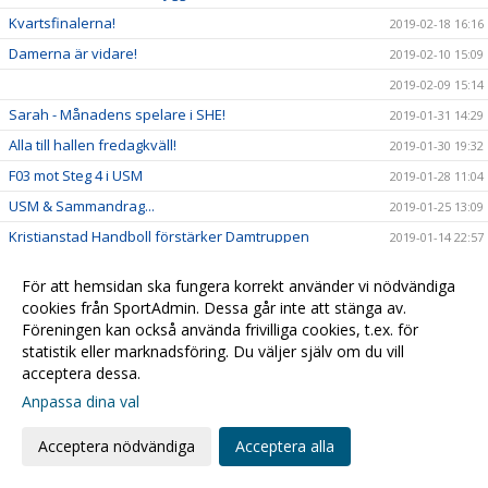
Kvartsfinalerna!
2019-02-18 16:16
Damerna är vidare!
2019-02-10 15:09
2019-02-09 15:14
Sarah - Månadens spelare i SHE!
2019-01-31 14:29
Alla till hallen fredagkväll!
2019-01-30 19:32
F03 mot Steg 4 i USM
2019-01-28 11:04
USM & Sammandrag...
2019-01-25 13:09
Kristianstad Handboll förstärker Damtruppen
2019-01-14 22:57
Öppettider för kansliet
2019-01-08 14:31
För att hemsidan ska fungera korrekt använder vi nödvändiga
Kompisfika för integration!
2018-12-26 10:46
cookies från SportAdmin. Dessa går inte att stänga av.
Daxs för match!!
Föreningen kan också använda frivilliga cookies, t.ex. för
2018-12-19 10:18
statistik eller marknadsföring. Du väljer själv om du vill
Äntligen hemmamatch igen!
2018-12-13 18:29
acceptera dessa.
Veckans tillbakablick: Ulf Schefvert
2018-12-10 21:49
Anpassa dina val
Fullt med handboll i helgen!
2018-11-30 14:24
Acceptera nödvändiga
Acceptera alla
Lottningen klar - vi möter...
2018-11-22 11:25
Lottning Challenge Cup
2018-11-22 10:02