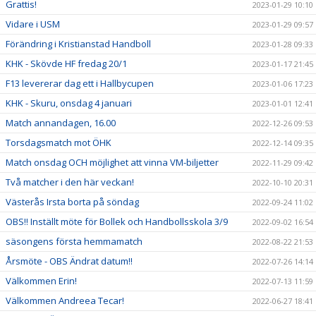
Grattis!
2023-01-29 10:10
Vidare i USM
2023-01-29 09:57
Förändring i Kristianstad Handboll
2023-01-28 09:33
KHK - Skövde HF fredag 20/1
2023-01-17 21:45
F13 levererar dag ett i Hallbycupen
2023-01-06 17:23
KHK - Skuru, onsdag 4 januari
2023-01-01 12:41
Match annandagen, 16.00
2022-12-26 09:53
Torsdagsmatch mot ÖHK
2022-12-14 09:35
Match onsdag OCH möjlighet att vinna VM-biljetter
2022-11-29 09:42
Två matcher i den här veckan!
2022-10-10 20:31
Västerås Irsta borta på söndag
2022-09-24 11:02
OBS!! Inställt möte för Bollek och Handbollsskola 3/9
2022-09-02 16:54
säsongens första hemmamatch
2022-08-22 21:53
Årsmöte - OBS Ändrat datum!!
2022-07-26 14:14
Välkommen Erin!
2022-07-13 11:59
Välkommen Andreea Tecar!
2022-06-27 18:41