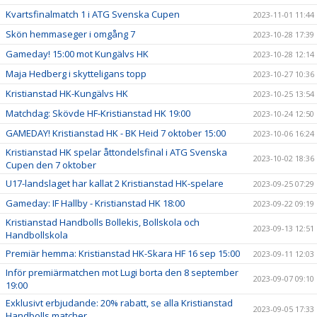
Kvartsfinalmatch 1 i ATG Svenska Cupen
2023-11-01 11:44
Skön hemmaseger i omgång 7
2023-10-28 17:39
Gameday! 15:00 mot Kungälvs HK
2023-10-28 12:14
Maja Hedberg i skytteligans topp
2023-10-27 10:36
Kristianstad HK-Kungälvs HK
2023-10-25 13:54
Matchdag: Skövde HF-Kristianstad HK 19:00
2023-10-24 12:50
GAMEDAY! Kristianstad HK - BK Heid 7 oktober 15:00
2023-10-06 16:24
Kristianstad HK spelar åttondelsfinal i ATG Svenska
2023-10-02 18:36
Cupen den 7 oktober
U17-landslaget har kallat 2 Kristianstad HK-spelare
2023-09-25 07:29
Gameday: IF Hallby - Kristianstad HK 18:00
2023-09-22 09:19
Kristianstad Handbolls Bollekis, Bollskola och
2023-09-13 12:51
Handbollskola
Premiär hemma: Kristianstad HK-Skara HF 16 sep 15:00
2023-09-11 12:03
Inför premiärmatchen mot Lugi borta den 8 september
2023-09-07 09:10
19:00
Exklusivt erbjudande: 20% rabatt, se alla Kristianstad
2023-09-05 17:33
Handbolls matcher