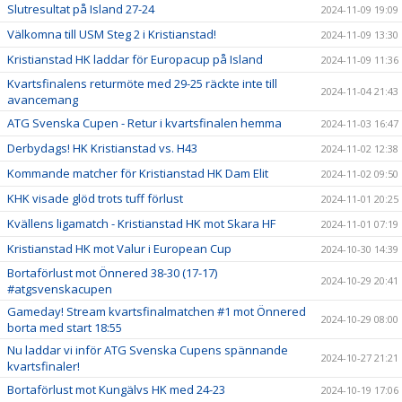
Slutresultat på Island 27-24
2024-11-09 19:09
Välkomna till USM Steg 2 i Kristianstad!
2024-11-09 13:30
Kristianstad HK laddar för Europacup på Island
2024-11-09 11:36
Kvartsfinalens returmöte med 29-25 räckte inte till
2024-11-04 21:43
avancemang
ATG Svenska Cupen - Retur i kvartsfinalen hemma
2024-11-03 16:47
Derbydags! HK Kristianstad vs. H43
2024-11-02 12:38
Kommande matcher för Kristianstad HK Dam Elit
2024-11-02 09:50
KHK visade glöd trots tuff förlust
2024-11-01 20:25
Kvällens ligamatch - Kristianstad HK mot Skara HF
2024-11-01 07:19
Kristianstad HK mot Valur i European Cup
2024-10-30 14:39
Bortaförlust mot Önnered 38-30 (17-17)
2024-10-29 20:41
#atgsvenskacupen
Gameday! Stream kvartsfinalmatchen #1 mot Önnered
2024-10-29 08:00
borta med start 18:55
Nu laddar vi inför ATG Svenska Cupens spännande
2024-10-27 21:21
kvartsfinaler!
Bortaförlust mot Kungälvs HK med 24-23
2024-10-19 17:06