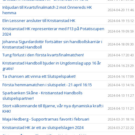
Inbjudan till Kvartsfinalmatch 2 mot Önnereds HK
2024-04-20 11:46
hemma
Elin Leissner ansluter till Kristianstad HK
2024-04-19 15:12
Kristianstad HK representerar med F13 på Potatiscupen
2024-04-19 09:59
2024
Johanna Sigurdardottir fortsätter sin handbollskarriär i
2024-04-18 09:30
Kristianstad Handboll
Tung förlust i den första kvartsfinalmatchen!
2024-04-17 20:43
Kristianstad Handboll bjuder in Ungdomslag upp 16 år
2024-04-16 23:29
gratis!
Ta chansen att vinna ett Slutspelspaket!
2024-04-16 17:09
Första hemmamatchen i slutspelet - 21 april 16:15
2024-04-13 14:16
Sparbanken Skåne - Kristianstad Handbolls
2024-04-13 11:27
slutspelspartner!
Stort välkomnande till Bjarne, vår nya dynamiska kraft i
2024-04-13 11:21
KHK!
Maja Hedberg - Supportrarnas favorit i februari
2024-03-31 18:16
Kristianstad HK är ett av slutspelslagen 2024
2024-03-27 22:22