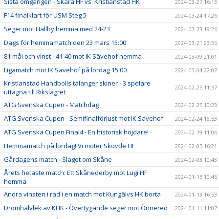
Sista omgången - Skara HF vs. Kristianstad HK
2024-03-27 16:13
F14 finalklart för USM Steg 5
2024-03-24 17:26
Seger mot Hallby hemma med 24-23
2024-03-23 19:26
Dags för hemmamatch den 23 mars 15:00
2024-03-21 23:56
81 mål och vinst - 41-40 mot IK Sävehof hemma
2024-03-09 21:01
Ligamatch mot IK Sävehof på lördag 15:00
2024-03-04 22:07
Kristianstad Handbolls talanger skiner - 3 spelare
2024-02-25 11:57
uttagna till Rikslägret
ATG Svenska Cupen - Matchdag
2024-02-25 10:23
ATG Svenska Cupen - Semifinalförlust mot IK Sävehof
2024-02-24 18:53
ATG Svenska Cupen Final4 - En historisk höjdare!
2024-02-19 11:06
Hemmamatch på lördag! Vi möter Skövde HF
2024-02-05 16:21
Gårdagens match - Slaget om Skåne
2024-02-03 10:43
Årets hetaste match: Ett Skånederby mot Lugi HF
2024-01-15 10:45
hemma
Andra vinsten i rad i en match mot Kungälvs HK borta
2024-01-13 16:53
Drömhalvlek av KHK - Övertygande seger mot Önnered
2024-01-11 11:07