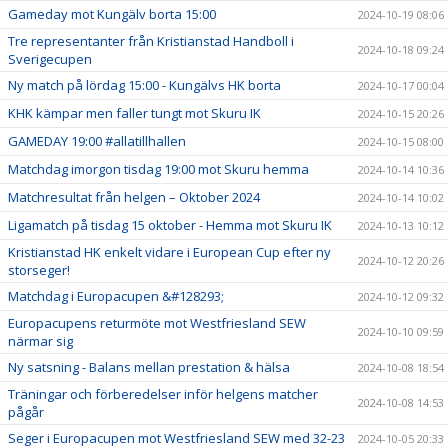
Gameday mot Kungälv borta 15:00
2024-10-19 08:06
Tre representanter från Kristianstad Handboll i
2024-10-18 09:24
Sverigecupen
Ny match på lördag 15:00 - Kungälvs HK borta
2024-10-17 00:04
KHK kämpar men faller tungt mot Skuru IK
2024-10-15 20:26
GAMEDAY 19:00 #allatillhallen
2024-10-15 08:00
Matchdag imorgon tisdag 19:00 mot Skuru hemma
2024-10-14 10:36
Matchresultat från helgen – Oktober 2024
2024-10-14 10:02
Ligamatch på tisdag 15 oktober - Hemma mot Skuru IK
2024-10-13 10:12
Kristianstad HK enkelt vidare i European Cup efter ny
2024-10-12 20:26
storseger!
Matchdag i Europacupen &#128293;
2024-10-12 09:32
Europacupens returmöte mot Westfriesland SEW
2024-10-10 09:59
närmar sig
Ny satsning - Balans mellan prestation & hälsa
2024-10-08 18:54
Träningar och förberedelser inför helgens matcher
2024-10-08 14:53
pågår
Seger i Europacupen mot Westfriesland SEW med 32-23
2024-10-05 20:33