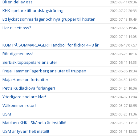
Bli en del av oss!
2020-08-11 09:36
KHK-spelare till landslagsträning
2020-07-29 20:33
Ett lyckat sommarläger och nya grupper till hösten
2020-07-18 19:49
Har ni sett oss?
2020-07-15 19:46
2020-07-11 14:08
KOM PÅ SOMMARLÄGER! Handboll för flickor 4 - 8 år
2020-06-17 07:57
Rör dig med oss!
2020-05-23 10:16
Serbisk toppspelare ansluter
2020-05-11 16:33
Freja Hammer Fagerberg ansluter till truppen
2020-05-05 19:34
Maja Hansson fortsätter
2020-04-30 14:50
Petra Kudlackova förlänger!
2020-04-24 10:36
Ytterligare spelare klar!
2020-04-02 17:04
Välkommen retur!
2020-03-27 18:55
USM
2020-03-20 11:36
Matchen KHK - Skånela är inställd!
2020-03-13 17:10
USM är tyvärr helt inställt
2020-03-13 13:32