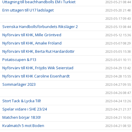
Uttagning till beachhandbolls EM i Turkiet
2023-05-21 08:44
Erin uttagen till U17 ladslaget
2023-05-20 21:48
2023-05-17 09:43
Svenska Handbollsförbundets Riksläger 2
2023-05-13 08:44
Nyförvärv till KHK, Mille Gröntved
2023-05-12 15:36
Nyförvärv till KHK, Amalie Fröland
2023-05-07 08:29
Nyförvärv till KHK, Berta Rut Hardardottir
2023-05-05 15:38
Potatiscupen & F13
2023-05-01 10:11
Nyförvärv till KHK, Fröjdis Wiik Seierstad
2023-04-29 13:42
Nyförvärv till KHK Caroline Eisenhardt
2023-04-28 15:55
Sommarläger 2023
2023-04-27 09:55
2023-04-26 08:47
Stort Tack & Lycka Till!
2023-04-24 13:26
Spelar vidare i SHE 23/24
2023-04-21 21:37
Matchen börjar 18:30!
2023-04-21 10:06
Kvalmatch 5 mot Boden
2023-04-21 08:53