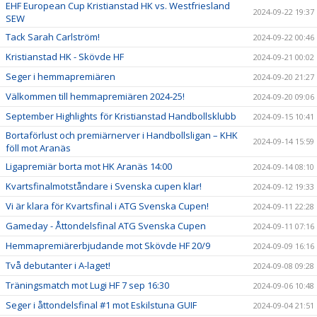
EHF European Cup Kristianstad HK vs. Westfriesland
2024-09-22 19:37
SEW
Tack Sarah Carlström!
2024-09-22 00:46
Kristianstad HK - Skövde HF
2024-09-21 00:02
Seger i hemmapremiären
2024-09-20 21:27
Välkommen till hemmapremiären 2024-25!
2024-09-20 09:06
September Highlights för Kristianstad Handbollsklubb
2024-09-15 10:41
Bortaförlust och premiärnerver i Handbollsligan – KHK
2024-09-14 15:59
föll mot Aranäs
Ligapremiär borta mot HK Aranäs 14:00
2024-09-14 08:10
Kvartsfinalmotståndare i Svenska cupen klar!
2024-09-12 19:33
Vi är klara för Kvartsfinal i ATG Svenska Cupen!
2024-09-11 22:28
Gameday - Åttondelsfinal ATG Svenska Cupen
2024-09-11 07:16
Hemmapremiärerbjudande mot Skövde HF 20/9
2024-09-09 16:16
Två debutanter i A-laget!
2024-09-08 09:28
Träningsmatch mot Lugi HF 7 sep 16:30
2024-09-06 10:48
Seger i åttondelsfinal #1 mot Eskilstuna GUIF
2024-09-04 21:51