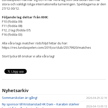
HANDBOLLSSKOLA
stora och väldigt roliga internationella turneringen. Speldagarna är den
27/12-30/12.
PARTNERSKAP
Följande lag deltar från KHK:
F10 (födda 09)
FÖRENINGEN
F11 (födda 08)
F12, 2 lag (födda 07)
F16 (födda 03)
OM OSS
Alla våra lags matcher i tidsföljd hittar du här:
KONTAKT
https://res.lundaspelen.com/2019,sv/club/25579920/matches
Stort lycka till önskar vi alla våra lag!
Nyhetsarkiv
Sommarskolan är igång!
2026-04-29 22:19
Ny sponsor till Kristianstad HK Dam – Karabin stärker
2026-04-13 09:13