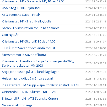
Kristianstad HK - Önnereds HK, 10 jan 19:00
2024-01-09 12:41
USM Steg 3 F18 6-7 januari
2024-01-03 20:23
ATG Svenska Cupen Final4
2024-01-03 16:38
Kristianstad HK - 3 lag i Hallbybollen
2024-01-02 21:18
Sarah - En inspiration för unga spelare!
2024-01-02 11:03
Gott Nytt År!
2023-12-31 13:05
Kristianstad HK-Skuru IK 30 dec 14:00
2023-12-29 11:07
33 mål mot Sävehof och ändå förlust
2023-12-26 16:50
Återstart mot IK Sävehof borta
2023-12-26 14:20
Kristianstad Handbolls Sanja Radosavljevi&#263;,
2023-12-09 22:38
Serbiens lagkapten VM 2023
Saga Johansson på U19-landslagsläger
2023-12-09 21:34
Helgen har bjudit på många segrar!
2023-11-13 17:50
Idag startar USM Grupp 2-spel för Kristianstad HK F18
2023-11-11 09:01
Önnereds HF-KHK - Slutresultat 30-28
2023-11-10 22:41
Biljetter till Final4 - ATG Svenska Cupen
2023-11-06 10:32
Nu ger vi allt för segern!
2023-11-02 09:04