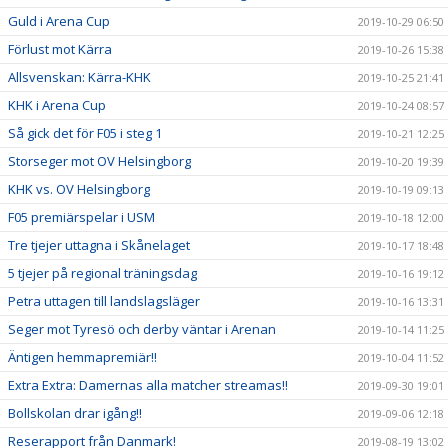
Guld i Arena Cup
2019-10-29 06:50
Förlust mot Kärra
2019-10-26 15:38
Allsvenskan: Kärra-KHK
2019-10-25 21:41
KHK i Arena Cup
2019-10-24 08:57
Så gick det för F05 i steg 1
2019-10-21 12:25
Storseger mot OV Helsingborg
2019-10-20 19:39
KHK vs. OV Helsingborg
2019-10-19 09:13
F05 premiärspelar i USM
2019-10-18 12:00
Tre tjejer uttagna i Skånelaget
2019-10-17 18:48
5 tjejer på regional träningsdag
2019-10-16 19:12
Petra uttagen till landslagsläger
2019-10-16 13:31
Seger mot Tyresö och derby väntar i Arenan
2019-10-14 11:25
Äntigen hemmapremiär!!
2019-10-04 11:52
Extra Extra: Damernas alla matcher streamas!!
2019-09-30 19:01
Bollskolan drar igång!!
2019-09-06 12:18
Reserapport från Danmark!
2019-08-19 13:02