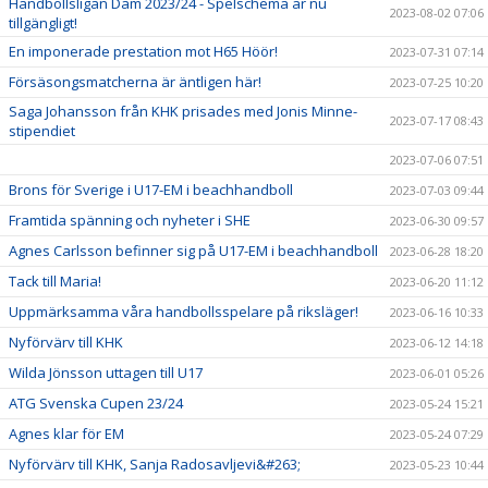
Handbollsligan Dam 2023/24 - Spelschema är nu
2023-08-02 07:06
tillgängligt!
En imponerade prestation mot H65 Höör!
2023-07-31 07:14
Försäsongsmatcherna är äntligen här!
2023-07-25 10:20
Saga Johansson från KHK prisades med Jonis Minne-
2023-07-17 08:43
stipendiet
2023-07-06 07:51
Brons för Sverige i U17-EM i beachhandboll
2023-07-03 09:44
Framtida spänning och nyheter i SHE
2023-06-30 09:57
Agnes Carlsson befinner sig på U17-EM i beachhandboll
2023-06-28 18:20
Tack till Maria!
2023-06-20 11:12
Uppmärksamma våra handbollsspelare på riksläger!
2023-06-16 10:33
Nyförvärv till KHK
2023-06-12 14:18
Wilda Jönsson uttagen till U17
2023-06-01 05:26
ATG Svenska Cupen 23/24
2023-05-24 15:21
Agnes klar för EM
2023-05-24 07:29
Nyförvärv till KHK, Sanja Radosavljevi&#263;
2023-05-23 10:44