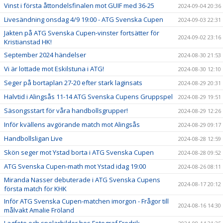
Vinst i första åttondelsfinalen mot GUIF med 36-25
2024-09-04 20:36
Livesändning onsdag 4/9 19:00 - ATG Svenska Cupen
2024-09-03 22:31
Jakten på ATG Svenska Cupen-vinster fortsätter för
2024-09-02 23:16
Kristianstad HK!
September 2024 händelser
2024-08-30 21:53
Vi är lottade mot Eskilstuna i ATG!
2024-08-30 12:10
Seger på bortaplan 27-20 efter stark laginsats
2024-08-29 20:31
Halvtid i Alingsås 11-14 ATG Svenska Cupens Gruppspel
2024-08-29 19:51
Säsongsstart för våra handbollsgrupper!
2024-08-29 12:26
Inför kvällens avgörande match mot Alingsås
2024-08-29 09:17
Handbollsligan Live
2024-08-28 12:59
Skön seger mot Ystad borta i ATG Svenska Cupen
2024-08-28 09:52
ATG Svenska Cupen-math mot Ystad idag 19:00
2024-08-26 08:11
Miranda Nasser debuterade i ATG Svenska Cupens
2024-08-17 20:12
första match för KHK
Inför ATG Svenska Cupen-matchen imorgon - Frågor till
2024-08-16 14:30
målvakt Amalie Fröland