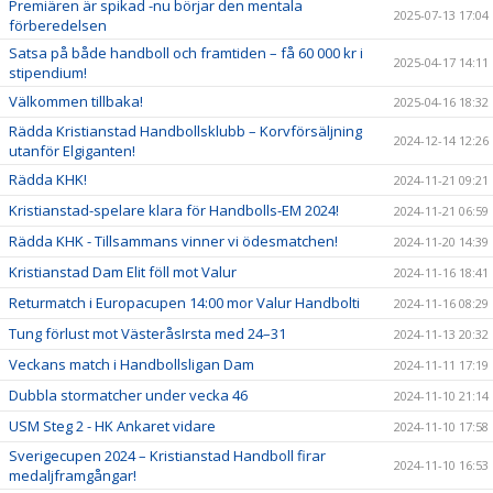
Premiären är spikad -nu börjar den mentala
2025-07-13 17:04
förberedelsen
Satsa på både handboll och framtiden – få 60 000 kr i
2025-04-17 14:11
stipendium!
Välkommen tillbaka!
2025-04-16 18:32
Rädda Kristianstad Handbollsklubb – Korvförsäljning
2024-12-14 12:26
utanför Elgiganten!
Rädda KHK!
2024-11-21 09:21
Kristianstad-spelare klara för Handbolls-EM 2024!
2024-11-21 06:59
Rädda KHK - Tillsammans vinner vi ödesmatchen!
2024-11-20 14:39
Kristianstad Dam Elit föll mot Valur
2024-11-16 18:41
Returmatch i Europacupen 14:00 mor Valur Handbolti
2024-11-16 08:29
Tung förlust mot VästeråsIrsta med 24–31
2024-11-13 20:32
Veckans match i Handbollsligan Dam
2024-11-11 17:19
Dubbla stormatcher under vecka 46
2024-11-10 21:14
USM Steg 2 - HK Ankaret vidare
2024-11-10 17:58
Sverigecupen 2024 – Kristianstad Handboll firar
2024-11-10 16:53
medaljframgångar!