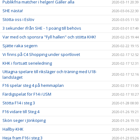
Publikfria matcher i helgen! Gäller alla
2020-03-11 20:39
SHE nästa!
2020-03-06 22:30
Stötta oss i Eslöv
2020-03-05 11:53
3 sekunder ifrån SHE - 1 poäng till behövs
2020-03-01 07:49
Var med och sponsra "Fyll hallen" och stötta KHK!
2020-02-25 19:44
Sjätte raka segern
2020-02-22 19:15
Vi finns på C4 Shopping under sportlovet
2020-02-17 12:52
KHK i fortsatt serieledning
2020-02-17 12:31
Uttagna spelare till riksläger och träning med U18-
2020-02-17 12:16
landslaget
F16 spelar steg 4 på hemmaplan
2020-02-17 11:00
Färdigspelat för F14 i USM
2020-02-17 10:27
Stötta F14 i steg 3
2020-01-28 08:00
F16 vidare till Steg 4
2020-01-26 19:21
Skön seger i Jönköping
2020-01-26 19:13
Hallby-KHK
2020-01-24 06:00
Heja fram F16 i steg 3
2020-01-23 05:26