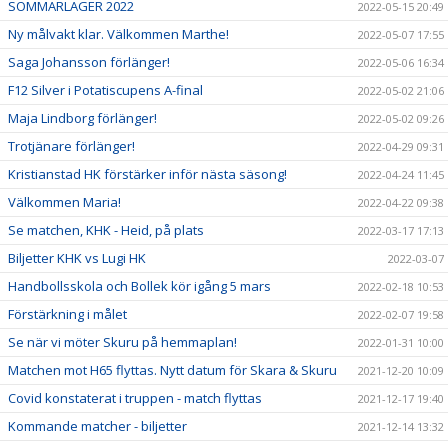
SOMMARLÄGER 2022
2022-05-15 20:49
Ny målvakt klar. Välkommen Marthe!
2022-05-07 17:55
Saga Johansson förlänger!
2022-05-06 16:34
F12 Silver i Potatiscupens A-final
2022-05-02 21:06
Maja Lindborg förlänger!
2022-05-02 09:26
Trotjänare förlänger!
2022-04-29 09:31
Kristianstad HK förstärker inför nästa säsong!
2022-04-24 11:45
Välkommen Maria!
2022-04-22 09:38
Se matchen, KHK - Heid, på plats
2022-03-17 17:13
Biljetter KHK vs Lugi HK
2022-03-07
Handbollsskola och Bollek kör igång 5 mars
2022-02-18 10:53
Förstärkning i målet
2022-02-07 19:58
Se när vi möter Skuru på hemmaplan!
2022-01-31 10:00
Matchen mot H65 flyttas. Nytt datum för Skara & Skuru
2021-12-20 10:09
Covid konstaterat i truppen - match flyttas
2021-12-17 19:40
Kommande matcher - biljetter
2021-12-14 13:32