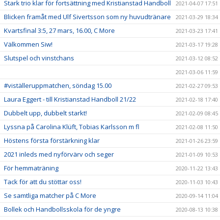
Stark trio klar för fortsättning med Kristianstad Handboll
2021-04-07 17:51
Blicken framåt med Ulf Sivertsson som ny huvudtränare
2021-03-29 18:34
Kvartsfinal 3:5, 27 mars, 16.00, C More
2021-03-23 17:41
Välkommen Siw!
2021-03-17 19:28
Slutspel och vinstchans
2021-03-12 08:52
2021-03-06 11:59
#viställeruppmatchen, söndag 15.00
2021-02-27 09:53
Laura Eggert - till Kristianstad Handboll 21/22
2021-02-18 17:40
Dubbelt upp, dubbelt starkt!
2021-02-09 08:45
Lyssna på Carolina Klüft, Tobias Karlsson m fl
2021-02-08 11:50
Höstens första förstärkning klar
2021-01-26 23:59
2021 inleds med nyförvärv och seger
2021-01-09 10:53
För hemmaträning
2020-11-22 13:43
Tack för att du stöttar oss!
2020-11-03 10:43
Se samtliga matcher på C More
2020-09-14 11:04
Bollek och Handbollsskola för de yngre
2020-08-13 10:38