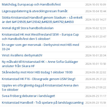
Matchdag, Europacup och Handbollsfest
2024-10-05 10:09
Lägesuppdatering & utvecklingsresan framåt
2024-10-04 10:44
Stötta Kristianstad Handboll genom Stadium – så enkelt
2024-10-03 14:27
är det! &#129505;&#129342;&#8205;&#9792;&#650
Anmäl dig till Stora handbollsskolan
2024-10-02 12:31
Kristianstad HK mot Westfriesland SEW – Europa Cup
2024-10-01 23:47
och Handbollsfest den 5 oktober!
En seger som ger mersmak - Derbyvinst mot H65 med
2024-10-01 21:51
33-24
Vinst i kvällens derbymatch!
2024-10-01 20:34
Ny målvakt till Kristianstad HK – Anne Sofia Guldager
2024-10-01 13:50
ansluter från Skara HF
Skånederby mot Höör H65 tisdag 1 oktober 19:00
2024-09-30 22:02
Kristianstad HK F16 - Obsegrade genom USM Steg1
2024-09-29 21:22
Upplev en oförglömlig dag på Kristianstad Arena den
2024-09-27 09:22
5:e oktober
Svea Fröberg debuterar i landslaget!
2024-09-25 11:17
Kristianstad Handboll - Två spelare på landslagssamling
2024-09-23 15:59