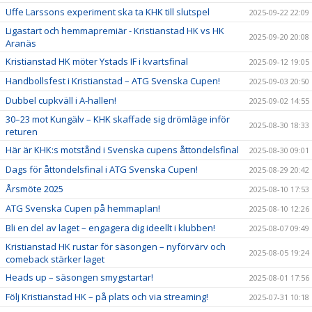
Uffe Larssons experiment ska ta KHK till slutspel
2025-09-22 22:09
Ligastart och hemmapremiär - Kristianstad HK vs HK
2025-09-20 20:08
Aranäs
Kristianstad HK möter Ystads IF i kvartsfinal
2025-09-12 19:05
Handbollsfest i Kristianstad – ATG Svenska Cupen!
2025-09-03 20:50
Dubbel cupkväll i A-hallen!
2025-09-02 14:55
30–23 mot Kungälv – KHK skaffade sig drömläge inför
2025-08-30 18:33
returen
Här är KHK:s motstånd i Svenska cupens åttondelsfinal
2025-08-30 09:01
Dags för åttondelsfinal i ATG Svenska Cupen!
2025-08-29 20:42
Årsmöte 2025
2025-08-10 17:53
ATG Svenska Cupen på hemmaplan!
2025-08-10 12:26
Bli en del av laget – engagera dig ideellt i klubben!
2025-08-07 09:49
Kristianstad HK rustar för säsongen – nyförvärv och
2025-08-05 19:24
comeback stärker laget
Heads up – säsongen smygstartar!
2025-08-01 17:56
Följ Kristianstad HK – på plats och via streaming!
2025-07-31 10:18