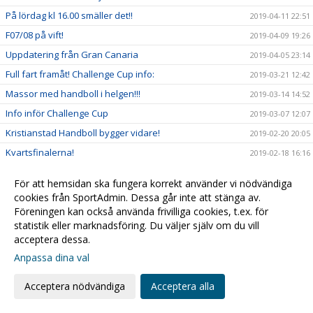
På lördag kl 16.00 smäller det!!
2019-04-11 22:51
F07/08 på vift!
2019-04-09 19:26
Uppdatering från Gran Canaria
2019-04-05 23:14
Full fart framåt! Challenge Cup info:
2019-03-21 12:42
Massor med handboll i helgen!!!
2019-03-14 14:52
Info inför Challenge Cup
2019-03-07 12:07
Kristianstad Handboll bygger vidare!
2019-02-20 20:05
Kvartsfinalerna!
2019-02-18 16:16
Damerna är vidare!
2019-02-10 15:09
För att hemsidan ska fungera korrekt använder vi nödvändiga
2019-02-09 15:14
cookies från SportAdmin. Dessa går inte att stänga av.
Sarah - Månadens spelare i SHE!
Föreningen kan också använda frivilliga cookies, t.ex. för
2019-01-31 14:29
statistik eller marknadsföring. Du väljer själv om du vill
Alla till hallen fredagkväll!
2019-01-30 19:32
acceptera dessa.
F03 mot Steg 4 i USM
2019-01-28 11:04
Anpassa dina val
USM & Sammandrag...
2019-01-25 13:09
Acceptera nödvändiga
Acceptera alla
Kristianstad Handboll förstärker Damtruppen
2019-01-14 22:57
Öppettider för kansliet
2019-01-08 14:31