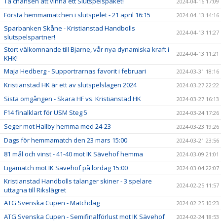
Ta chansen att vinna ett Slutspelspaket!
2024-04-16 17:09
Första hemmamatchen i slutspelet - 21 april 16:15
2024-04-13 14:16
Sparbanken Skåne - Kristianstad Handbolls
2024-04-13 11:27
slutspelspartner!
Stort välkomnande till Bjarne, vår nya dynamiska kraft i
2024-04-13 11:21
KHK!
Maja Hedberg - Supportrarnas favorit i februari
2024-03-31 18:16
Kristianstad HK är ett av slutspelslagen 2024
2024-03-27 22:22
Sista omgången - Skara HF vs. Kristianstad HK
2024-03-27 16:13
F14 finalklart för USM Steg 5
2024-03-24 17:26
Seger mot Hallby hemma med 24-23
2024-03-23 19:26
Dags för hemmamatch den 23 mars 15:00
2024-03-21 23:56
81 mål och vinst - 41-40 mot IK Sävehof hemma
2024-03-09 21:01
Ligamatch mot IK Sävehof på lördag 15:00
2024-03-04 22:07
Kristianstad Handbolls talanger skiner - 3 spelare
2024-02-25 11:57
uttagna till Rikslägret
ATG Svenska Cupen - Matchdag
2024-02-25 10:23
ATG Svenska Cupen - Semifinalförlust mot IK Sävehof
2024-02-24 18:53