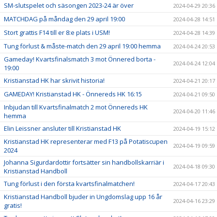
SM-slutspelet och säsongen 2023-24 är över
2024-04-29 20:36
MATCHDAG på måndag den 29 april 19:00
2024-04-28 14:51
Stort grattis F14 till er 8:e plats i USM!
2024-04-28 14:39
Tung förlust & måste-match den 29 april 19:00 hemma
2024-04-24 20:53
Gameday! Kvartsfinalsmatch 3 mot Önnered borta -
2024-04-24 12:04
19:00
Kristianstad HK har skrivit historia!
2024-04-21 20:17
GAMEDAY! Kristianstad HK - Önnereds HK 16:15
2024-04-21 09:50
Inbjudan till Kvartsfinalmatch 2 mot Önnereds HK
2024-04-20 11:46
hemma
Elin Leissner ansluter till Kristianstad HK
2024-04-19 15:12
Kristianstad HK representerar med F13 på Potatiscupen
2024-04-19 09:59
2024
Johanna Sigurdardottir fortsätter sin handbollskarriär i
2024-04-18 09:30
Kristianstad Handboll
Tung förlust i den första kvartsfinalmatchen!
2024-04-17 20:43
Kristianstad Handboll bjuder in Ungdomslag upp 16 år
2024-04-16 23:29
gratis!