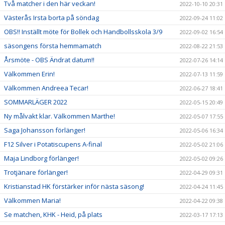
Två matcher i den här veckan!
2022-10-10 20:31
Västerås Irsta borta på söndag
2022-09-24 11:02
OBS!! Inställt möte för Bollek och Handbollsskola 3/9
2022-09-02 16:54
säsongens första hemmamatch
2022-08-22 21:53
Årsmöte - OBS Ändrat datum!!
2022-07-26 14:14
Välkommen Erin!
2022-07-13 11:59
Välkommen Andreea Tecar!
2022-06-27 18:41
SOMMARLÄGER 2022
2022-05-15 20:49
Ny målvakt klar. Välkommen Marthe!
2022-05-07 17:55
Saga Johansson förlänger!
2022-05-06 16:34
F12 Silver i Potatiscupens A-final
2022-05-02 21:06
Maja Lindborg förlänger!
2022-05-02 09:26
Trotjänare förlänger!
2022-04-29 09:31
Kristianstad HK förstärker inför nästa säsong!
2022-04-24 11:45
Välkommen Maria!
2022-04-22 09:38
Se matchen, KHK - Heid, på plats
2022-03-17 17:13