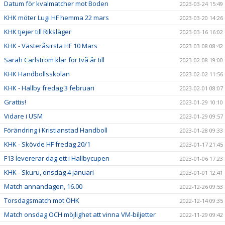
Datum för kvalmatcher mot Boden
2023-03-24 15:49
KHK möter Lugi HF hemma 22 mars
2023-03-20 14:26
KHK tjejer till Riksläger
2023-03-16 16:02
KHK - Västeråsirsta HF 10 Mars
2023-03-08 08:42
Sarah Carlström klar för två år till
2023-02-08 19:00
KHK Handbollsskolan
2023-02-02 11:56
KHK - Hallby fredag 3 februari
2023-02-01 08:07
Grattis!
2023-01-29 10:10
Vidare i USM
2023-01-29 09:57
Förändring i Kristianstad Handboll
2023-01-28 09:33
KHK - Skövde HF fredag 20/1
2023-01-17 21:45
F13 levererar dag ett i Hallbycupen
2023-01-06 17:23
KHK - Skuru, onsdag 4 januari
2023-01-01 12:41
Match annandagen, 16.00
2022-12-26 09:53
Torsdagsmatch mot ÖHK
2022-12-14 09:35
Match onsdag OCH möjlighet att vinna VM-biljetter
2022-11-29 09:42