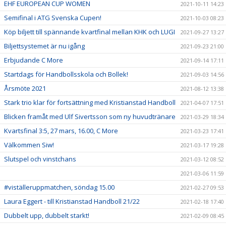
EHF EUROPEAN CUP WOMEN
2021-10-11 14:23
Semifinal i ATG Svenska Cupen!
2021-10-03 08:23
Köp biljett till spännande kvartfinal mellan KHK och LUGI
2021-09-27 13:27
Biljettsystemet är nu igång
2021-09-23 21:00
Erbjudande C More
2021-09-14 17:11
Startdags för Handbollsskola och Bollek!
2021-09-03 14:56
Årsmöte 2021
2021-08-12 13:38
Stark trio klar för fortsättning med Kristianstad Handboll
2021-04-07 17:51
Blicken framåt med Ulf Sivertsson som ny huvudtränare
2021-03-29 18:34
Kvartsfinal 3:5, 27 mars, 16.00, C More
2021-03-23 17:41
Välkommen Siw!
2021-03-17 19:28
Slutspel och vinstchans
2021-03-12 08:52
2021-03-06 11:59
#viställeruppmatchen, söndag 15.00
2021-02-27 09:53
Laura Eggert - till Kristianstad Handboll 21/22
2021-02-18 17:40
Dubbelt upp, dubbelt starkt!
2021-02-09 08:45