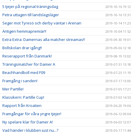
5 tjejer på regional träningsdag
2019-10-16 19:12
Petra uttagen till landslagsläger
2019-10-16 13:31
Seger mot Tyresö och derby väntar i Arenan
2019-10-14 11:25
Äntigen hemmapremiär!!
2019-10-04 11:52
Extra Extra: Damernas alla matcher streamas!!
2019-09-30 19:01
Bollskolan drar igång!!
2019-09-06 12:18
Reserapport från Danmark!
2019-08-19 13:02
Träningsmatcher för Damer A
2019-07-31 13:18
Beachhandboll med F09
2019-07-25 11:19
Framgång i sanden!
2019-07-17 13:00
Mer Partille!
2019-07-05 17:21
Klassikern: Partille Cup!
2019-07-03 14:55
Rapport från Kroatien
2019-06-20 19:06
Framgångar för våra yngre tjejer!
2019-06-12 09:04
Ny spelare klar för Damer A!
2019-06-03 12:07
Vad händer i klubben just nu...?
2019-05-17 11:44