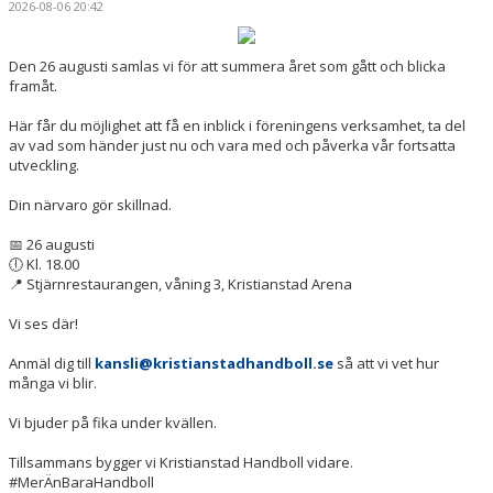
2026-08-06 20:42
HANDBOLLSSKOLA
PARTNERSKAP
Den 26 augusti samlas vi för att summera året som gått och blicka
framåt.
FÖRENINGEN
Här får du möjlighet att få en inblick i föreningens verksamhet, ta del
av vad som händer just nu och vara med och påverka vår fortsatta
OM OSS
utveckling.
Din närvaro gör skillnad.
KONTAKT
📅 26 augusti
🕕 Kl. 18.00
📍 Stjärnrestaurangen, våning 3, Kristianstad Arena
Vi ses där!
Anmäl dig till
kansli@kristianstadhandboll.se
så att vi vet hur
många vi blir.
Vi bjuder på fika under kvällen.
Tillsammans bygger vi Kristianstad Handboll vidare.
#MerÄnBaraHandboll