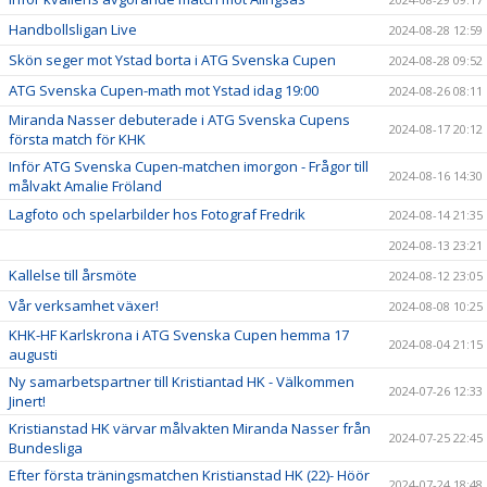
Handbollsligan Live
2024-08-28 12:59
Skön seger mot Ystad borta i ATG Svenska Cupen
2024-08-28 09:52
ATG Svenska Cupen-math mot Ystad idag 19:00
2024-08-26 08:11
Miranda Nasser debuterade i ATG Svenska Cupens
2024-08-17 20:12
första match för KHK
Inför ATG Svenska Cupen-matchen imorgon - Frågor till
2024-08-16 14:30
målvakt Amalie Fröland
Lagfoto och spelarbilder hos Fotograf Fredrik
2024-08-14 21:35
2024-08-13 23:21
Kallelse till årsmöte
2024-08-12 23:05
Vår verksamhet växer!
2024-08-08 10:25
KHK-HF Karlskrona i ATG Svenska Cupen hemma 17
2024-08-04 21:15
augusti
Ny samarbetspartner till Kristiantad HK - Välkommen
2024-07-26 12:33
Jinert!
Kristianstad HK värvar målvakten Miranda Nasser från
2024-07-25 22:45
Bundesliga
Efter första träningsmatchen Kristianstad HK (22)- Höör
2024-07-24 18:48