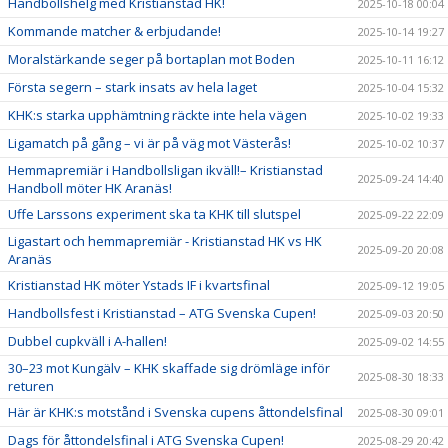
Handbollshelg med Kristianstad HK!
2025-10-18 00:04
Kommande matcher & erbjudande!
2025-10-14 19:27
Moralstärkande seger på bortaplan mot Boden
2025-10-11 16:12
Första segern – stark insats av hela laget
2025-10-04 15:32
KHK:s starka upphämtning räckte inte hela vägen
2025-10-02 19:33
Ligamatch på gång – vi är på väg mot Västerås!
2025-10-02 10:37
Hemmapremiär i Handbollsligan ikväll!– Kristianstad
2025-09-24 14:40
Handboll möter HK Aranäs!
Uffe Larssons experiment ska ta KHK till slutspel
2025-09-22 22:09
Ligastart och hemmapremiär - Kristianstad HK vs HK
2025-09-20 20:08
Aranäs
Kristianstad HK möter Ystads IF i kvartsfinal
2025-09-12 19:05
Handbollsfest i Kristianstad – ATG Svenska Cupen!
2025-09-03 20:50
Dubbel cupkväll i A-hallen!
2025-09-02 14:55
30–23 mot Kungälv – KHK skaffade sig drömläge inför
2025-08-30 18:33
returen
Här är KHK:s motstånd i Svenska cupens åttondelsfinal
2025-08-30 09:01
Dags för åttondelsfinal i ATG Svenska Cupen!
2025-08-29 20:42