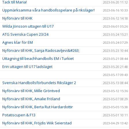
Tack till Maria!
2023-06-20 11:12
Uppmärksamma våra handbollsspelare på riksläger!
2023-06-16 10:33
Nyförvärv till KHK
2023-06-12 14:18
Wilda Jönsson uttagen till U17
2023-06-01 05:26
ATG Svenska Cupen 23/24
2023-05-24 15:21
Agnes klar för EM
2023-05-24 07:29
Nyförvärv till KHK, Sanja Radosavljevi&#263;
2023-05-23 10:44
Uttagning till beachhandbolls EM i Turkiet
2023-05-21 08:44
Erin uttagen till U17 ladslaget
2023-05-20 21:48
2023-05-17 09:43
Svenska Handbollsförbundets Riksläger 2
2023-05-13 08:44
Nyförvärv till KHK, Mille Gröntved
2023-05-12 15:36
Nyförvärv till KHK, Amalie Fröland
2023-05-07 08:29
Nyförvärv till KHK, Berta Rut Hardardottir
2023-05-05 15:38
Potatiscupen & F13
2023-05-01 10:11
Nyförvärv till KHK, Fröjdis Wiik Seierstad
2023-04-29 13:42