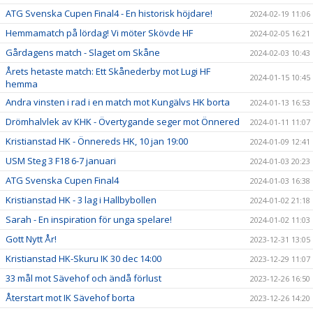
ATG Svenska Cupen Final4 - En historisk höjdare!
2024-02-19 11:06
Hemmamatch på lördag! Vi möter Skövde HF
2024-02-05 16:21
Gårdagens match - Slaget om Skåne
2024-02-03 10:43
Årets hetaste match: Ett Skånederby mot Lugi HF
2024-01-15 10:45
hemma
Andra vinsten i rad i en match mot Kungälvs HK borta
2024-01-13 16:53
Drömhalvlek av KHK - Övertygande seger mot Önnered
2024-01-11 11:07
Kristianstad HK - Önnereds HK, 10 jan 19:00
2024-01-09 12:41
USM Steg 3 F18 6-7 januari
2024-01-03 20:23
ATG Svenska Cupen Final4
2024-01-03 16:38
Kristianstad HK - 3 lag i Hallbybollen
2024-01-02 21:18
Sarah - En inspiration för unga spelare!
2024-01-02 11:03
Gott Nytt År!
2023-12-31 13:05
Kristianstad HK-Skuru IK 30 dec 14:00
2023-12-29 11:07
33 mål mot Sävehof och ändå förlust
2023-12-26 16:50
Återstart mot IK Sävehof borta
2023-12-26 14:20