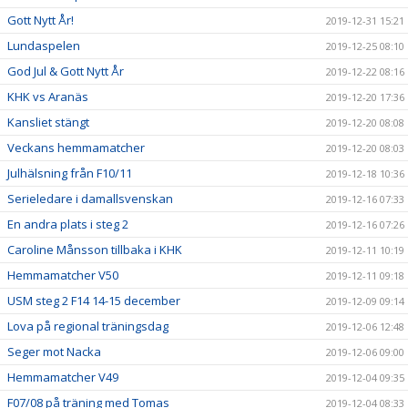
Gott Nytt År!
2019-12-31 15:21
Lundaspelen
2019-12-25 08:10
God Jul & Gott Nytt År
2019-12-22 08:16
KHK vs Aranäs
2019-12-20 17:36
Kansliet stängt
2019-12-20 08:08
Veckans hemmamatcher
2019-12-20 08:03
Julhälsning från F10/11
2019-12-18 10:36
Serieledare i damallsvenskan
2019-12-16 07:33
En andra plats i steg 2
2019-12-16 07:26
Caroline Månsson tillbaka i KHK
2019-12-11 10:19
Hemmamatcher V50
2019-12-11 09:18
USM steg 2 F14 14-15 december
2019-12-09 09:14
Lova på regional träningsdag
2019-12-06 12:48
Seger mot Nacka
2019-12-06 09:00
Hemmamatcher V49
2019-12-04 09:35
F07/08 på träning med Tomas
2019-12-04 08:33