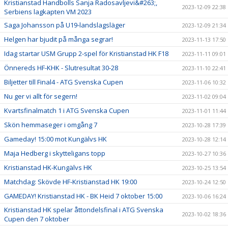
Kristianstad Handbolls Sanja Radosavljevi&#263;,
2023-12-09 22:38
Serbiens lagkapten VM 2023
Saga Johansson på U19-landslagsläger
2023-12-09 21:34
Helgen har bjudit på många segrar!
2023-11-13 17:50
Idag startar USM Grupp 2-spel för Kristianstad HK F18
2023-11-11 09:01
Önnereds HF-KHK - Slutresultat 30-28
2023-11-10 22:41
Biljetter till Final4 - ATG Svenska Cupen
2023-11-06 10:32
Nu ger vi allt för segern!
2023-11-02 09:04
Kvartsfinalmatch 1 i ATG Svenska Cupen
2023-11-01 11:44
Skön hemmaseger i omgång 7
2023-10-28 17:39
Gameday! 15:00 mot Kungälvs HK
2023-10-28 12:14
Maja Hedberg i skytteligans topp
2023-10-27 10:36
Kristianstad HK-Kungälvs HK
2023-10-25 13:54
Matchdag: Skövde HF-Kristianstad HK 19:00
2023-10-24 12:50
GAMEDAY! Kristianstad HK - BK Heid 7 oktober 15:00
2023-10-06 16:24
Kristianstad HK spelar åttondelsfinal i ATG Svenska
2023-10-02 18:36
Cupen den 7 oktober