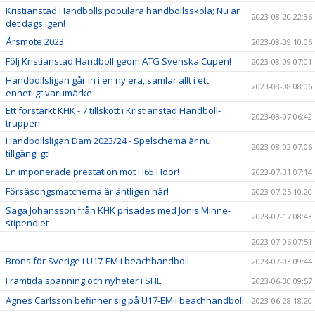
Kristianstad Handbolls populära handbollsskola; Nu är
2023-08-20 22:36
det dags igen!
Årsmöte 2023
2023-08-09 10:06
Följ Kristianstad Handboll geom ATG Svenska Cupen!
2023-08-09 07:01
Handbollsligan går in i en ny era, samlar allt i ett
2023-08-08 08:06
enhetligt varumärke
Ett förstärkt KHK - 7 tillskott i Kristianstad Handboll-
2023-08-07 06:42
truppen
Handbollsligan Dam 2023/24 - Spelschema är nu
2023-08-02 07:06
tillgängligt!
En imponerade prestation mot H65 Höör!
2023-07-31 07:14
Försäsongsmatcherna är äntligen här!
2023-07-25 10:20
Saga Johansson från KHK prisades med Jonis Minne-
2023-07-17 08:43
stipendiet
2023-07-06 07:51
Brons för Sverige i U17-EM i beachhandboll
2023-07-03 09:44
Framtida spänning och nyheter i SHE
2023-06-30 09:57
Agnes Carlsson befinner sig på U17-EM i beachhandboll
2023-06-28 18:20