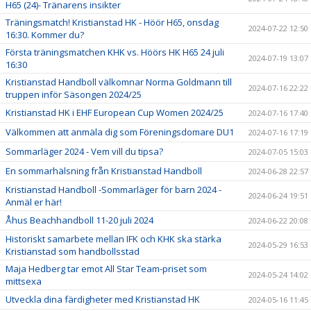
H65 (24)- Tränarens insikter
Träningsmatch! Kristianstad HK - Höör H65, onsdag
2024-07-22 12:50
16:30. Kommer du?
Första träningsmatchen KHK vs. Höörs HK H65 24 juli
2024-07-19 13:07
16:30
Kristianstad Handboll välkomnar Norma Goldmann till
2024-07-16 22:22
truppen inför Säsongen 2024/25
Kristianstad HK i EHF European Cup Women 2024/25
2024-07-16 17:40
Välkommen att anmäla dig som Föreningsdomare DU1
2024-07-16 17:19
Sommarläger 2024 - Vem vill du tipsa?
2024-07-05 15:03
En sommarhälsning från Kristianstad Handboll
2024-06-28 22:57
Kristianstad Handboll -Sommarläger för barn 2024 -
2024-06-24 19:51
Anmäl er här!
Åhus Beachhandboll 11-20 juli 2024
2024-06-22 20:08
Historiskt samarbete mellan IFK och KHK ska stärka
2024-05-29 16:53
Kristianstad som handbollsstad
Maja Hedberg tar emot All Star Team-priset som
2024-05-24 14:02
mittsexa
Utveckla dina färdigheter med Kristianstad HK
2024-05-16 11:45