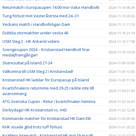
Returmatch i Europacupen 14:00 mor Valur Handbolti
2024-11-16 08:29
Tung förlust mot VästeråsIrsta med 24–31
2024-11-13 20:32
Veckans match i Handbollsligan Dam
2024-11-11 17:19
Dubbla stormatcher under vecka 46
2024-11-10 21:14
USM Steg 2 - HK Ankaret vidare
2024-11-10 17:58
Sverigecupen 2024 – Kristianstad Handboll firar
2024-11-10 16:53
medaljframgångar!
Slutresultat på Island 27-24
2024-11-09 19:09
Välkomna till USM Steg 2 i Kristianstad!
2024-11-09 13:30
Kristianstad HK laddar för Europacup på Island
2024-11-09 11:36
Kvartsfinalens returmöte med 29-25 räckte inte till
2024-11-04 21:43
avancemang
ATG Svenska Cupen - Retur i kvartsfinalen hemma
2024-11-03 16:47
Derbydags! HK Kristianstad vs. H43
2024-11-02 12:38
Kommande matcher för Kristianstad HK Dam Elit
2024-11-02 09:50
KHK visade glöd trots tuff förlust
2024-11-01 20:25
Kvällens ligamatch - Kristianstad HK mot Skara HF
2024-11-01 07:19