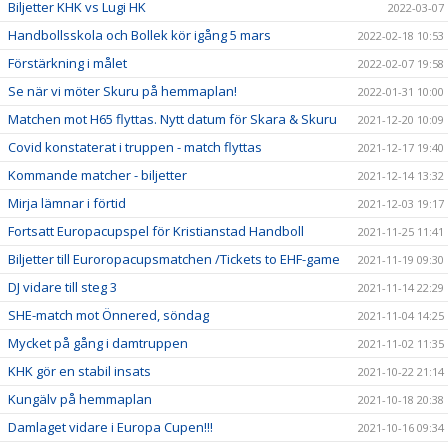
Biljetter KHK vs Lugi HK
2022-03-07
Handbollsskola och Bollek kör igång 5 mars
2022-02-18 10:53
Förstärkning i målet
2022-02-07 19:58
Se när vi möter Skuru på hemmaplan!
2022-01-31 10:00
Matchen mot H65 flyttas. Nytt datum för Skara & Skuru
2021-12-20 10:09
Covid konstaterat i truppen - match flyttas
2021-12-17 19:40
Kommande matcher - biljetter
2021-12-14 13:32
Mirja lämnar i förtid
2021-12-03 19:17
Fortsatt Europacupspel för Kristianstad Handboll
2021-11-25 11:41
Biljetter till Euroropacupsmatchen /Tickets to EHF-game
2021-11-19 09:30
DJ vidare till steg 3
2021-11-14 22:29
SHE-match mot Önnered, söndag
2021-11-04 14:25
Mycket på gång i damtruppen
2021-11-02 11:35
KHK gör en stabil insats
2021-10-22 21:14
Kungälv på hemmaplan
2021-10-18 20:38
Damlaget vidare i Europa Cupen!!!
2021-10-16 09:34