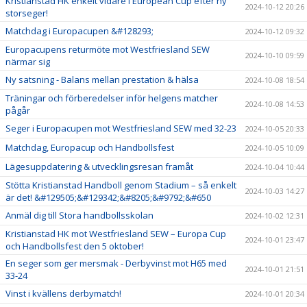
Kristianstad HK enkelt vidare i European Cup efter ny
2024-10-12 20:26
storseger!
Matchdag i Europacupen &#128293;
2024-10-12 09:32
Europacupens returmöte mot Westfriesland SEW
2024-10-10 09:59
närmar sig
Ny satsning - Balans mellan prestation & hälsa
2024-10-08 18:54
Träningar och förberedelser inför helgens matcher
2024-10-08 14:53
pågår
Seger i Europacupen mot Westfriesland SEW med 32-23
2024-10-05 20:33
Matchdag, Europacup och Handbollsfest
2024-10-05 10:09
Lägesuppdatering & utvecklingsresan framåt
2024-10-04 10:44
Stötta Kristianstad Handboll genom Stadium – så enkelt
2024-10-03 14:27
är det! &#129505;&#129342;&#8205;&#9792;&#650
Anmäl dig till Stora handbollsskolan
2024-10-02 12:31
Kristianstad HK mot Westfriesland SEW – Europa Cup
2024-10-01 23:47
och Handbollsfest den 5 oktober!
En seger som ger mersmak - Derbyvinst mot H65 med
2024-10-01 21:51
33-24
Vinst i kvällens derbymatch!
2024-10-01 20:34