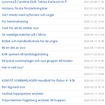
Lyssna på Carolina Klüft, Tobias Karlsson m fl
2021-02-08 11:50
Höstens första förstärkning klar
2021-01-26 23:59
2021 inleds med nyförvärv och seger
2021-01-09 10:53
För hemmaträning
2020-11-22 13:43
Tack för att du stöttar oss!
2020-11-03 10:43
Se samtliga matcher på C More
2020-09-14 11:04
Bollek och Handbollsskola för de yngre
2020-08-13 10:38
Bli en del av oss!
2020-08-11 09:36
KHK-spelare till landslagsträning
2020-07-29 20:33
Ett lyckat sommarläger och nya grupper till hösten
2020-07-18 19:49
Har ni sett oss?
2020-07-15 19:46
2020-07-11 14:08
KOM PÅ SOMMARLÄGER! Handboll för flickor 4 - 8 år
2020-06-17 07:57
Rör dig med oss!
2020-05-23 10:16
Serbisk toppspelare ansluter
2020-05-11 16:33
Freja Hammer Fagerberg ansluter till truppen
2020-05-05 19:34