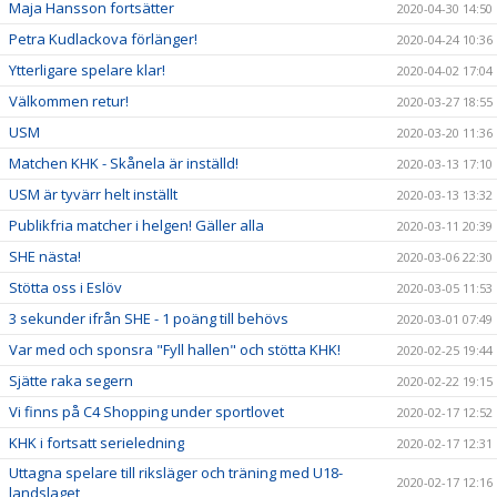
Maja Hansson fortsätter
2020-04-30 14:50
Petra Kudlackova förlänger!
2020-04-24 10:36
Ytterligare spelare klar!
2020-04-02 17:04
Välkommen retur!
2020-03-27 18:55
USM
2020-03-20 11:36
Matchen KHK - Skånela är inställd!
2020-03-13 17:10
USM är tyvärr helt inställt
2020-03-13 13:32
Publikfria matcher i helgen! Gäller alla
2020-03-11 20:39
SHE nästa!
2020-03-06 22:30
Stötta oss i Eslöv
2020-03-05 11:53
3 sekunder ifrån SHE - 1 poäng till behövs
2020-03-01 07:49
Var med och sponsra "Fyll hallen" och stötta KHK!
2020-02-25 19:44
Sjätte raka segern
2020-02-22 19:15
Vi finns på C4 Shopping under sportlovet
2020-02-17 12:52
KHK i fortsatt serieledning
2020-02-17 12:31
Uttagna spelare till riksläger och träning med U18-
2020-02-17 12:16
landslaget