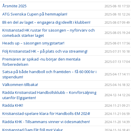
Årsmöte 2025
2025-08-10 17:53
ATG Svenska Cupen på hemmaplan!
2025-08-10 12:26
Bli en del av laget – engagera dig ideellt i klubben!
2025-08-07 09:49
Kristianstad HK rustar för säsongen – nyförvärv och
2025-08-05 19:24
comeback stärker laget
Heads up – säsongen smygstartar!
2025-08-01 17:56
Följ Kristianstad HK – på plats och via streaming!
2025-07-31 10:18
Premiären är spikad -nu börjar den mentala
2025-07-13 17:04
förberedelsen
Satsa på både handboll och framtiden – få 60 000 kr i
2025-04-17 14:11
stipendium!
Välkommen tillbaka!
2025-04-16 18:32
Rädda Kristianstad Handbollsklubb – Korvförsäljning
2024-12-14 12:26
utanför Elgiganten!
Rädda KHK!
2024-11-21 09:21
Kristianstad-spelare klara för Handbolls-EM 2024!
2024-11-21 06:59
Rädda KHK - Tillsammans vinner vi ödesmatchen!
2024-11-20 14:39
Kristianstad Dam Elit föll mot Valur
2024-11-16 18:41