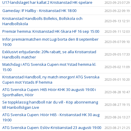
U17-landslaget har kallat 2 Kristianstad HK-spelare
2023-09-25 07:29
Gameday: IF Hallby - Kristianstad HK 18:00
2023-09-22 09:19
Kristianstad Handbolls Bollekis, Bollskola och
2023-09-13 12:51
Handbollskola
Premiär hemma: Kristianstad HK-Skara HF 16 sep 15:00
2023-09-11 12:03
Inför premiärmatchen mot Lugi borta den 8 september
2023-09-07 09:10
19:00
Exklusivt erbjudande: 20% rabatt, se alla Kristianstad
2023-09-05 17:33
Handbolls matcher
Matchdag i ATG Svenska Cupen mot Ystad hemma kl.
2023-09-02 11:09
15:00
Kristianstad Handboll, ny match imorgon! ATG Svenska
2023-09-01 10:20
Cupen mot Ystads IF hemma
ATG Svenska Cupen: H65 Höör-KHK 30 augusti 19:00 i
2023-08-28 10:47
Sporthallen, Höör
Se toppklassig handboll när du vill - Köp abonnemang
2023-08-27 19:15
till Hanbollsligan Live
ATG Svenska Cupen: Höör H65 - Kristianstad HK 30 aug
2023-08-26 13:27
19:00
ATG Svenska Cupen: Eslöv-Kristianstad 23 augusti 19:00
2023-08-21 21:25