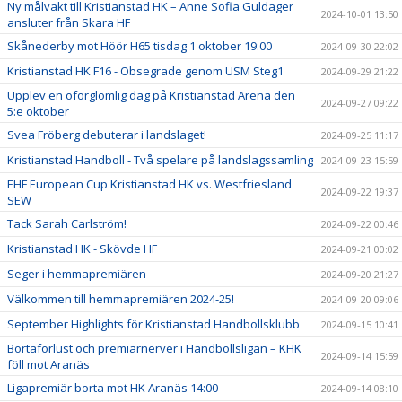
Ny målvakt till Kristianstad HK – Anne Sofia Guldager
2024-10-01 13:50
ansluter från Skara HF
Skånederby mot Höör H65 tisdag 1 oktober 19:00
2024-09-30 22:02
Kristianstad HK F16 - Obsegrade genom USM Steg1
2024-09-29 21:22
Upplev en oförglömlig dag på Kristianstad Arena den
2024-09-27 09:22
5:e oktober
Svea Fröberg debuterar i landslaget!
2024-09-25 11:17
Kristianstad Handboll - Två spelare på landslagssamling
2024-09-23 15:59
EHF European Cup Kristianstad HK vs. Westfriesland
2024-09-22 19:37
SEW
Tack Sarah Carlström!
2024-09-22 00:46
Kristianstad HK - Skövde HF
2024-09-21 00:02
Seger i hemmapremiären
2024-09-20 21:27
Välkommen till hemmapremiären 2024-25!
2024-09-20 09:06
September Highlights för Kristianstad Handbollsklubb
2024-09-15 10:41
Bortaförlust och premiärnerver i Handbollsligan – KHK
2024-09-14 15:59
föll mot Aranäs
Ligapremiär borta mot HK Aranäs 14:00
2024-09-14 08:10