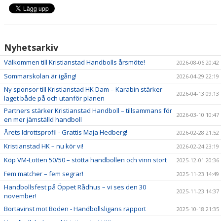
Nyhetsarkiv
Välkommen till Kristianstad Handbolls årsmöte!
2026-08-06 20:42
Sommarskolan är igång!
2026-04-29 22:19
Ny sponsor till Kristianstad HK Dam – Karabin stärker
2026-04-13 09:13
laget både på och utanför planen
Partners stärker Kristianstad Handboll – tillsammans för
2026-03-10 10:47
en mer jämställd handboll
Årets Idrottsprofil - Grattis Maja Hedberg!
2026-02-28 21:52
Kristianstad HK – nu kör vi!
2026-02-24 23:19
Köp VM-Lotten 50/50 – stötta handbollen och vinn stort
2025-12-01 20:36
Fem matcher – fem segrar!
2025-11-23 14:49
Handbollsfest på Öppet Rådhus – vi ses den 30
2025-11-23 14:37
november!
Bortavinst mot Boden - Handbollsligans rapport
2025-10-18 21:35