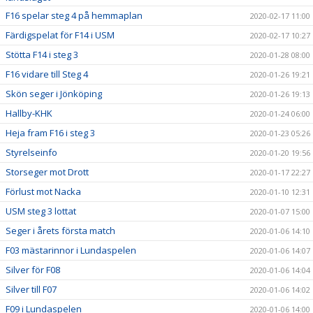
F16 spelar steg 4 på hemmaplan
2020-02-17 11:00
Färdigspelat för F14 i USM
2020-02-17 10:27
Stötta F14 i steg 3
2020-01-28 08:00
F16 vidare till Steg 4
2020-01-26 19:21
Skön seger i Jönköping
2020-01-26 19:13
Hallby-KHK
2020-01-24 06:00
Heja fram F16 i steg 3
2020-01-23 05:26
Styrelseinfo
2020-01-20 19:56
Storseger mot Drott
2020-01-17 22:27
Förlust mot Nacka
2020-01-10 12:31
USM steg 3 lottat
2020-01-07 15:00
Seger i årets första match
2020-01-06 14:10
F03 mästarinnor i Lundaspelen
2020-01-06 14:07
Silver för F08
2020-01-06 14:04
Silver till F07
2020-01-06 14:02
F09 i Lundaspelen
2020-01-06 14:00