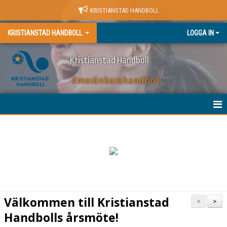
KRISTIANSTAD HANDBOLL
KRISTIANSTAD HANDBOLL
LOGGA IN
Kristianstad Handboll
#meränbarahandboll
HEM
NYHETER
BILJETTER
MATCHER
Välkommen till Kristianstad
<
>
KALENDER
Handbolls årsmöte!