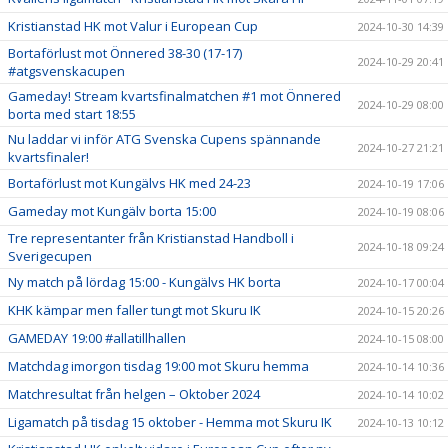
Kristianstad HK mot Valur i European Cup
2024-10-30 14:39
Bortaförlust mot Önnered 38-30 (17-17)
2024-10-29 20:41
#atgsvenskacupen
Gameday! Stream kvartsfinalmatchen #1 mot Önnered
2024-10-29 08:00
borta med start 18:55
Nu laddar vi inför ATG Svenska Cupens spännande
2024-10-27 21:21
kvartsfinaler!
Bortaförlust mot Kungälvs HK med 24-23
2024-10-19 17:06
Gameday mot Kungälv borta 15:00
2024-10-19 08:06
Tre representanter från Kristianstad Handboll i
2024-10-18 09:24
Sverigecupen
Ny match på lördag 15:00 - Kungälvs HK borta
2024-10-17 00:04
KHK kämpar men faller tungt mot Skuru IK
2024-10-15 20:26
GAMEDAY 19:00 #allatillhallen
2024-10-15 08:00
Matchdag imorgon tisdag 19:00 mot Skuru hemma
2024-10-14 10:36
Matchresultat från helgen – Oktober 2024
2024-10-14 10:02
Ligamatch på tisdag 15 oktober - Hemma mot Skuru IK
2024-10-13 10:12