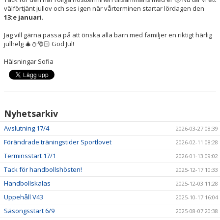
BILDGALLERI
välförtjänt jullov och ses igen när vårterminen startar lördagen den
13:e januari
.
DOKUMENT
Jag vill gärna passa på att önska alla barn med familjer en riktigt härlig
julhelg 🎄⛄️🎅🏻 God Jul!
KONTAKT
Hälsningar Sofia
Nyhetsarkiv
Avslutning 17/4
2026-03-27 08:39
Förändrade träningstider Sportlovet
2026-02-11 08:28
Terminsstart 17/1
2026-01-13 09:02
Tack för handbollshösten!
2025-12-17 10:33
Handbollskalas
2025-12-03 11:28
Uppehåll V43
2025-10-17 16:04
Säsongsstart 6/9
2025-08-07 20:38