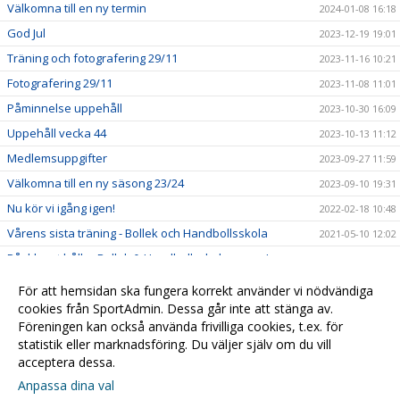
Välkomna till en ny termin
2024-01-08 16:18
God Jul
2023-12-19 19:01
Träning och fotografering 29/11
2023-11-16 10:21
Fotografering 29/11
2023-11-08 11:01
Påminnelse uppehåll
2023-10-30 16:09
Uppehåll vecka 44
2023-10-13 11:12
Medlemsuppgifter
2023-09-27 11:59
Välkomna till en ny säsong 23/24
2023-09-10 19:31
Nu kör vi igång igen!
2022-02-18 10:48
Vårens sista träning - Bollek och Handbollsskola
2021-05-10 12:02
Påsklovet håller Bollek & Handbollsskolan paus!
2021-03-30 18:40
Nu kör vi igång igen efter uppehållet
2021-02-08 11:48
För att hemsidan ska fungera korrekt använder vi nödvändiga
Uppehåll i träningen
cookies från SportAdmin. Dessa går inte att stänga av.
2020-12-15 18:47
Föreningen kan också använda frivilliga cookies, t.ex. för
Lovuppehåll lördagen den 31 oktober
2020-10-28 16:37
statistik eller marknadsföring. Du väljer själv om du vill
acceptera dessa.
Anpassa dina val