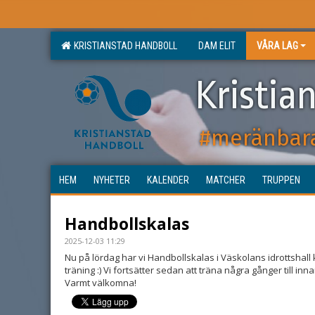
KRISTIANSTAD HANDBOLL
DAM ELIT
VÅRA LAG
Kristia
#meränbar
HEM
NYHETER
KALENDER
MATCHER
TRUPPEN
Handbollskalas
2025-12-03 11:29
Nu på lördag har vi Handbollskalas i Väskolans idrottshall kl 
träning :) Vi fortsätter sedan att träna några gånger till inna
Varmt välkomna!