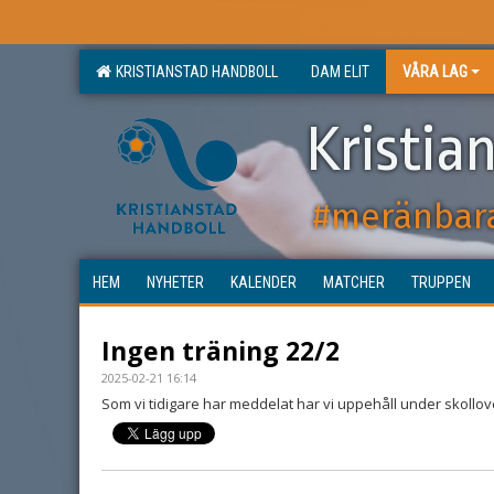
KRISTIANSTAD HANDBOLL
DAM ELIT
VÅRA LAG
Kristia
#meränbar
HEM
NYHETER
KALENDER
MATCHER
TRUPPEN
Ingen träning 22/2
2025-02-21 16:14
Som vi tidigare har meddelat har vi uppehåll under skollov