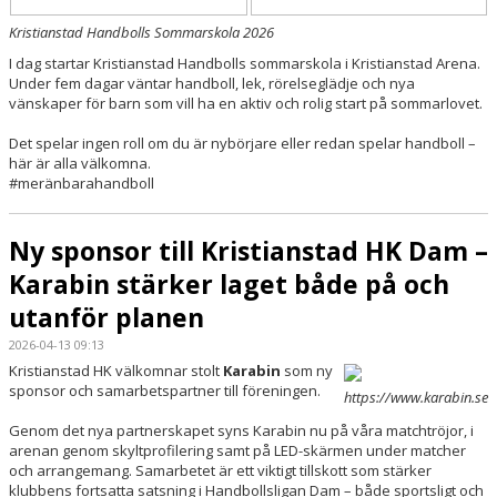
Kristianstad Handbolls Sommarskola 2026
I dag startar Kristianstad Handbolls sommarskola i Kristianstad Arena.
Under fem dagar väntar handboll, lek, rörelseglädje och nya
vänskaper för barn som vill ha en aktiv och rolig start på sommarlovet.
Det spelar ingen roll om du är nybörjare eller redan spelar handboll –
här är alla välkomna.
#meränbarahandboll
Ny sponsor till Kristianstad HK Dam –
Karabin stärker laget både på och
utanför planen
2026-04-13 09:13
Kristianstad HK välkomnar stolt
Karabin
som ny
sponsor och samarbetspartner till föreningen.
https://www.karabin.se
Genom det nya partnerskapet syns Karabin nu på våra matchtröjor, i
arenan genom skyltprofilering samt på LED-skärmen under matcher
och arrangemang. Samarbetet är ett viktigt tillskott som stärker
klubbens fortsatta satsning i Handbollsligan Dam – både sportsligt och