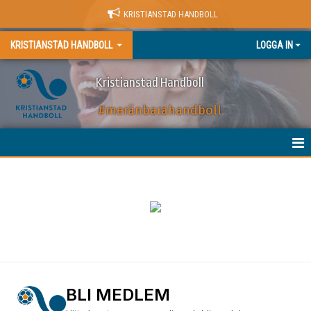
KRISTIANSTAD HANDBOLL
KRISTIANSTAD HANDBOLL
LOGGA IN
Kristianstad Handboll
#meränbarahandboll
HEM
NYHETER
BILJETTER
MATCHER
KALENDER
BLI MEDLEM
→