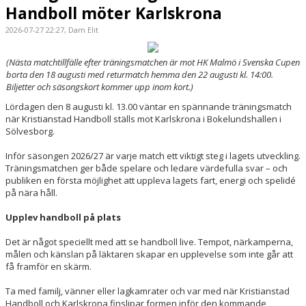
Handboll möter Karlskrona
2026-07-27 22:27, Dam Elit
(Nästa matchtillfälle efter träningsmatchen är mot HK Malmö i Svenska Cupen
borta den 18 augusti med returmatch hemma den 22 augusti kl. 14:00.
Biljetter och säsongskort kommer upp inom kort.)
Lördagen den 8 augusti kl. 13.00 väntar en spännande träningsmatch
när Kristianstad Handboll ställs mot Karlskrona i Bokelundshallen i
Sölvesborg.
Inför säsongen 2026/27 är varje match ett viktigt steg i lagets utveckling.
Träningsmatchen ger både spelare och ledare värdefulla svar – och
publiken en första möjlighet att uppleva lagets fart, energi och spelidé
på nära håll.
Upplev handboll på plats
Det är något speciellt med att se handboll live. Tempot, närkamperna,
målen och känslan på läktaren skapar en upplevelse som inte går att
få framför en skärm.
Ta med familj, vänner eller lagkamrater och var med när Kristianstad
Handboll och Karlskrona finslipar formen inför den kommande