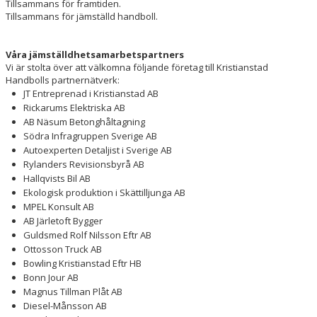
Tillsammans för framtiden.
Tillsammans för jämställd handboll.
Våra jämställdhetsamarbetspartners
Vi är stolta över att välkomna följande företag till Kristianstad
Handbolls partnernätverk:
JT Entreprenad i Kristianstad AB
Rickarums Elektriska AB
AB Näsum Betonghåltagning
Södra Infragruppen Sverige AB
Autoexperten Detaljist i Sverige AB
Rylanders Revisionsbyrå AB
Hallqvists Bil AB
Ekologisk produktion i Skättilljunga AB
MPEL Konsult AB
AB Järletoft Bygger
Guldsmed Rolf Nilsson Eftr AB
Ottosson Truck AB
Bowling Kristianstad Eftr HB
Bonn Jour AB
Magnus Tillman Plåt AB
Diesel-Månsson AB