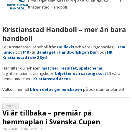
Hitta laget som passar dig och bli en del av
HANDBOLLSSKOLA
Kristianstad Handboll.
PARTNERSKAP
Kristianstad Handboll – mer än bara
FÖRENINGEN
handboll
OM OSS
Följ Kristianstad Handboll från
Bolllekis
och våra ungdomslag -
Dam
Junior
och
F19
- till
damlaget i Handbollsligan Dam
och
HK
KONTAKT
Kristianstad i div 2 Syd
.
Här hittar du nyheter,
matcher, resultat, spelschema
,
laginformation, träningstider,
biljetter och säsongskort
till våra
hemmamatcher i
Kristianstad Arena
.
Välkommen att
bli en del av gemenskapen
på och utanför planen!
Dam Elit
Vi är tillbaka – premiär på
hemmaplan i Svenska Cupen
2026-08-01 00:06, Dam Elit