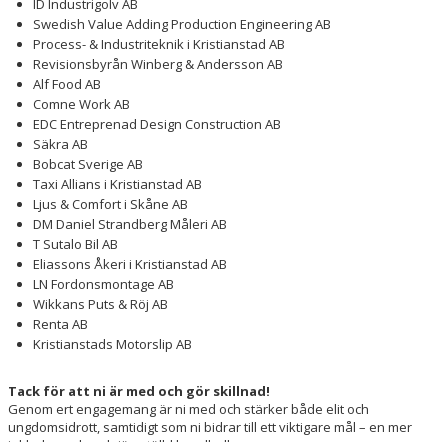
ID Industrigolv AB
Swedish Value Adding Production Engineering AB
Process- & Industriteknik i Kristianstad AB
Revisionsbyrån Winberg & Andersson AB
Alf Food AB
Comne Work AB
EDC Entreprenad Design Construction AB
Säkra AB
Bobcat Sverige AB
Taxi Allians i Kristianstad AB
Ljus & Comfort i Skåne AB
DM Daniel Strandberg Måleri AB
T Sutalo Bil AB
Eliassons Åkeri i Kristianstad AB
LN Fordonsmontage AB
Wikkans Puts & Röj AB
Renta AB
Kristianstads Motorslip AB
Tack för att ni är med och gör skillnad!
Genom ert engagemang är ni med och stärker både elit och
ungdomsidrott, samtidigt som ni bidrar till ett viktigare mål – en mer
inkluderande och jämställd handboll.