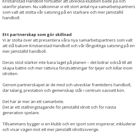
Kristianstad Handboll fortsätter att utveckla klubben både på och
utanför planen. Nu välkomnar vi ett stort antal nya samarbetspartners
som valt att stötta vår satsning på en starkare och mer jämställd
handboll.
Ett partnerskap som gör skillnad
Vi är stolta över att presentera våra nya samarbetspartners som valt
att stå bakom Kristianstad Handboll och vår långsiktiga satsning på en
mer jämställd handboll.
Deras stöd stärker inte bara laget på planen – det bidrar också till att
skapa bättre och mer rättvisa förutsättningar för tjejer och killar inom
idrotten.
Genom partnerskapet är de med och utvecklar framtidens handboll,
där talang, prestation och gemenskap står i centrum oavsett kön.
Det här är mer än ett samarbete.
Det är ett ställningstagande för jämställd idrott och för nästa
generation spelare.
Tillsammans bygger vi en klubb och en sport som inspirerar, inkluderar
och visar vägen mot ett mer jämställt idrottssverige.