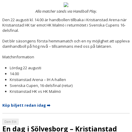
Alla matcher sänds via Handboll Play.
Den
22 augusti kl. 14.00
är handbollen tillbaka i Kristianstad Arena när
Kristianstad HK tar emot HK Malmö i returmötet i Svenska Cupens 16-
delsfinal.
Det blir säsongens första hemmamatch och en ny möjlighet att uppleva
damhandboll på hög nivå – tillsammans med oss på läktaren.
Matchinformation
Lördag 22 augusti
14.00
Kristianstad Arena – IH A-hallen
Svenska Cupen, 16-delsfinal (retur)
Kristianstad HK vs HK Malmö
Köp biljett redan idag ➡️
Dam Elit
En dag i Sölvesborg – Kristianstad