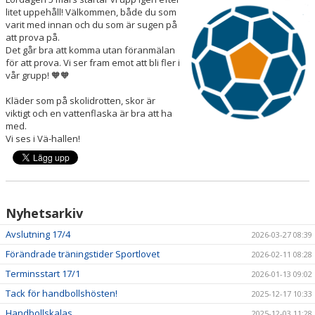
BILDGALLERI
litet uppehåll! Välkommen, både du som
varit med innan och du som är sugen på
att prova på.
DOKUMENT
Det går bra att komma utan föranmälan
för att prova. Vi ser fram emot att bli fler i
KONTAKT
vår grupp! 🧡🧡
Kläder som på skolidrotten, skor är
viktigt och en vattenflaska är bra att ha
med.
Vi ses i Vä-hallen!
Nyhetsarkiv
Avslutning 17/4
2026-03-27 08:39
Förändrade träningstider Sportlovet
2026-02-11 08:28
Terminsstart 17/1
2026-01-13 09:02
Tack för handbollshösten!
2025-12-17 10:33
Handbollskalas
2025-12-03 11:28