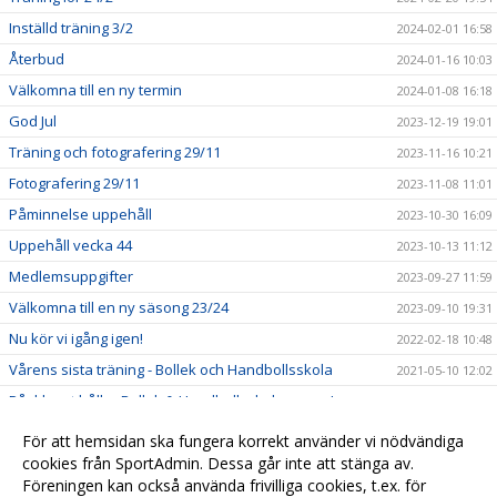
Inställd träning 3/2
2024-02-01 16:58
Återbud
2024-01-16 10:03
Välkomna till en ny termin
2024-01-08 16:18
God Jul
2023-12-19 19:01
Träning och fotografering 29/11
2023-11-16 10:21
Fotografering 29/11
2023-11-08 11:01
Påminnelse uppehåll
2023-10-30 16:09
Uppehåll vecka 44
2023-10-13 11:12
Medlemsuppgifter
2023-09-27 11:59
Välkomna till en ny säsong 23/24
2023-09-10 19:31
Nu kör vi igång igen!
2022-02-18 10:48
Vårens sista träning - Bollek och Handbollsskola
2021-05-10 12:02
Påsklovet håller Bollek & Handbollsskolan paus!
2021-03-30 18:40
Nu kör vi igång igen efter uppehållet
2021-02-08 11:48
För att hemsidan ska fungera korrekt använder vi nödvändiga
Uppehåll i träningen
cookies från SportAdmin. Dessa går inte att stänga av.
2020-12-15 18:47
Föreningen kan också använda frivilliga cookies, t.ex. för
Lovuppehåll lördagen den 31 oktober
2020-10-28 16:37