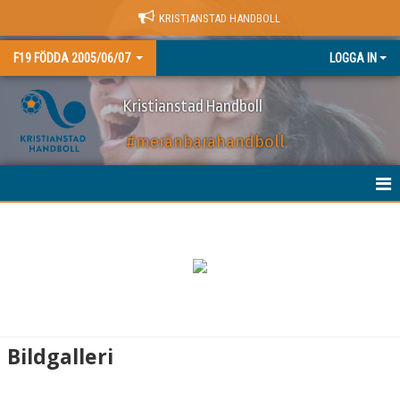
KRISTIANSTAD HANDBOLL
F19 FÖDDA 2005/06/07
LOGGA IN
Kristianstad Handboll
#meränbarahandboll
HEM
NYHETER
KALENDER
MATCHER
Bildgalleri
TRUPPEN