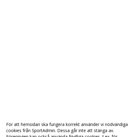
För att hemsidan ska fungera korrekt använder vi nödvändiga
cookies från SportAdmin. Dessa går inte att stänga av.
Föreningen kan också använda frivilliga cookies, t.ex. för