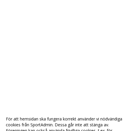
För att hemsidan ska fungera korrekt använder vi nödvändiga
cookies från SportAdmin. Dessa går inte att stänga av.
Föreningen kan också använda frivilliga cookies, t.ex. för