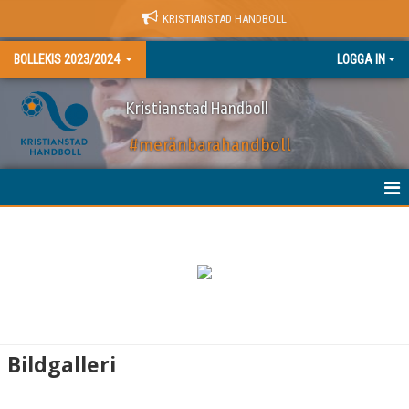
KRISTIANSTAD HANDBOLL
BOLLEKIS 2023/2024
LOGGA IN
Kristianstad Handboll
#meränbarahandboll
HEM
NYHETER
KALENDER
MATCHER
Bildgalleri
TRUPPEN