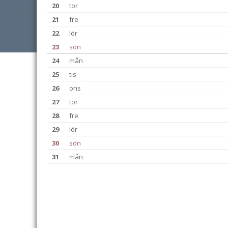
20
tor
21
fre
22
lör
23
sön
24
mån
25
tis
26
ons
27
tor
28
fre
29
lör
30
sön
31
mån