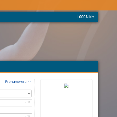
LOGGA IN
Prenumerera >>
v.31
v.32