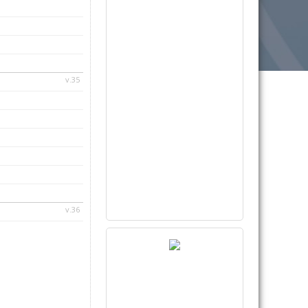
v.35
v.36