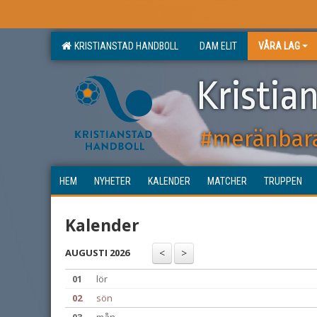
KRISTIANSTAD HANDBOLL
DAM ELIT
VÅRA LAG
Kristia
#meränbar
HEM
NYHETER
KALENDER
MATCHER
TRUPPEN
Kalender
AUGUSTI 2026
01
lör
02
sön