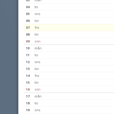
03
mån
04
tis
05
ons
06
tor
07
fre
08
lör
09
sön
10
mån
11
tis
12
ons
13
tor
14
fre
15
lör
16
sön
17
mån
18
tis
19
ons