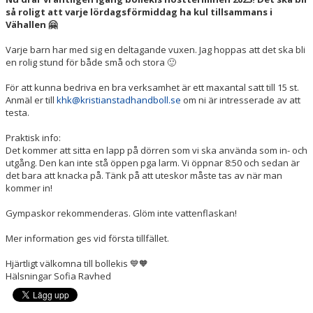
BILDGALLERI
så roligt att varje lördagsförmiddag ha kul tillsammans i
Vähallen
🤗
KONTAKT
Varje barn har med sig en deltagande vuxen. Jag hoppas att det ska bli
en rolig stund för både små och stora
🙂
För att kunna bedriva en bra verksamhet är ett maxantal satt till 15 st.
Anmäl er till
khk@kristianstadhandboll.se
om ni är intresserade av att
testa.
Praktisk info:
Det kommer att sitta en lapp på dörren som vi ska använda som in- och
utgång. Den kan inte stå öppen pga larm. Vi öppnar 8:50 och sedan är
det bara att knacka på. Tänk på att uteskor måste tas av när man
kommer in!
Gympaskor rekommenderas. Glöm inte vattenflaskan!
Mer information ges vid första tillfället.
Hjärtligt välkomna till bollekis
💙🧡
Hälsningar Sofia Ravhed