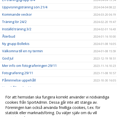
Uppvisningsträning sön 21/4
2024-04-04 08:22
Kommande veckor
2024-03-20 06:19
Träning lör 24/2
2024-02-20 19:47
Inställd träning 3/2
2024-02-01 16:43
Återbud
2024-01-16 10:00
Ny grupp Bollekis
2024-01-08 16:05
Välkomna till en ny termin
2024-01-08 15:59
God Jul
2023-12-19 18:51
Mer info om fotograferingen 29/11
2023-11-16 10:23
Fotografering 29/11
2023-11-08 10:57
Påminnelse uppehåll
2023-10-30 16:05
Uppehåll vecka 44
2023-10-13 11:16
En ny grupp Bollekis
2023-10-03 08:47
För att hemsidan ska fungera korrekt använder vi nödvändiga
Medlemsuppgifter
cookies från SportAdmin. Dessa går inte att stänga av.
2023-09-27 11:43
Föreningen kan också använda frivilliga cookies, t.ex. för
Välkomna till säsongsstarten
2023-09-10 19:24
statistik eller marknadsföring. Du väljer själv om du vill