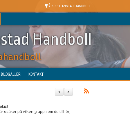
KRISTIANSTAD HANDBOLL
nstad Handboll
ahandboll
BILDGALLERI
KONTAKT
<
>
lekis!
är osäker på vilken grupp som du tillhör,