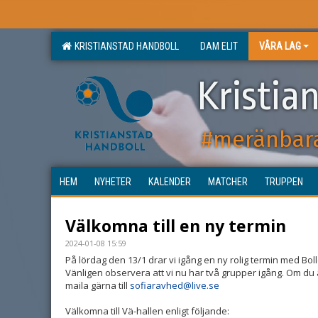
KRISTIANSTAD HANDBOLL
DAM ELIT
VÅRA LAG
Kristia
#meränbar
HEM
NYHETER
KALENDER
MATCHER
TRUPPEN
Välkomna till en ny termin
2024-01-08 15:59
På lördag den 13/1 drar vi igång en ny rolig termin med Bol
Vänligen observera att vi nu har två grupper igång. Om du 
maila gärna till
sofiaravhed@live.se
Välkomna till Vä-hallen enligt följande: