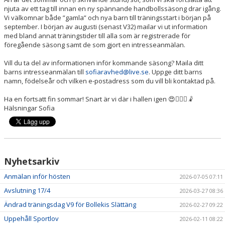
BILDGALLERI
njuta av ett tag till innan en ny spännande handbollssäsong drar igång.
Vi välkomnar både ”gamla” och nya barn till träningsstart i början på
september. I början av augusti (senast V32) mailar vi ut information
KONTAKT
med bland annat träningstider till alla som är registrerade för
föregående säsong samt de som gjort en intresseanmälan.
Vill du ta del av informationen inför kommande säsong? Maila ditt
barns intresseanmälan till
sofiaravhed@live.se
. Uppge ditt barns
namn, födelseår och vilken e-postadress som du vill bli kontaktad på.
Ha en fortsatt fin sommar! Snart är vi där i hallen igen 😍🤾🏼‍♀️🤾
Hälsningar Sofia
Nyhetsarkiv
Anmälan inför hösten
2026-07-05 07:11
Avslutning 17/4
2026-03-27 08:36
Ändrad träningsdag V9 för Bollekis Slättäng
2026-02-27 09:22
Uppehåll Sportlov
2026-02-11 08:22