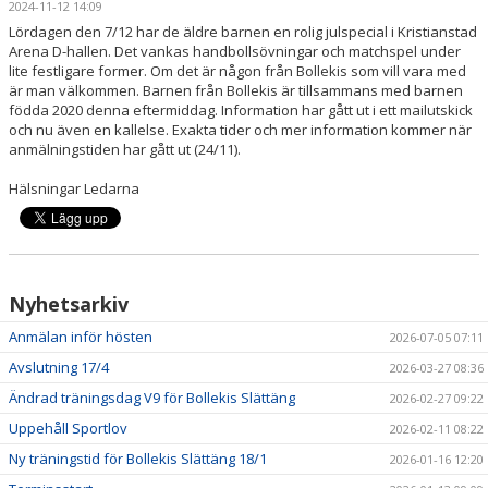
2024-11-12 14:09
BILDGALLERI
Lördagen den 7/12 har de äldre barnen en rolig julspecial i Kristianstad
Arena D-hallen. Det vankas handbollsövningar och matchspel under
KONTAKT
lite festligare former. Om det är någon från Bollekis som vill vara med
är man välkommen. Barnen från Bollekis är tillsammans med barnen
födda 2020 denna eftermiddag. Information har gått ut i ett mailutskick
och nu även en kallelse. Exakta tider och mer information kommer när
anmälningstiden har gått ut (24/11).
Hälsningar Ledarna
Nyhetsarkiv
Anmälan inför hösten
2026-07-05 07:11
Avslutning 17/4
2026-03-27 08:36
Ändrad träningsdag V9 för Bollekis Slättäng
2026-02-27 09:22
Uppehåll Sportlov
2026-02-11 08:22
Ny träningstid för Bollekis Slättäng 18/1
2026-01-16 12:20