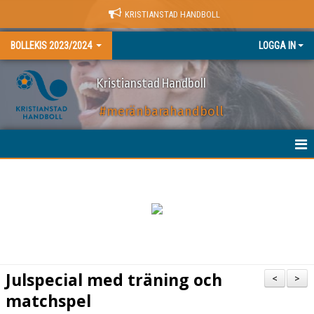
KRISTIANSTAD HANDBOLL
BOLLEKIS 2023/2024
LOGGA IN
Kristianstad Handboll
#meränbarahandboll
HEM
NYHETER
KALENDER
MATCHER
Julspecial med träning och
<
>
TRUPPEN
matchspel