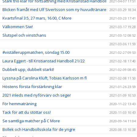
Stark trio klar för fortsättning med Kristianstad Handboll
2021-04-07 17:51
Blicken framåt med Ulf Sivertsson som ny huvudtränare
2021-03-29 18:34
Kvartsfinal 3:5, 27 mars, 16.00, C More
2021-03-23 17:41
Välkommen Siw!
2021-03-17 19:28
Slutspel och vinstchans
2021-03-12 08:52
2021-03-06 11:59
#viställeruppmatchen, söndag 15.00
2021-02-27 09:53
Laura Eggert - till Kristianstad Handboll 21/22
2021-02-18 17:40
Dubbelt upp, dubbelt starkt!
2021-02-09 08:45
Lyssna på Carolina Klüft, Tobias Karlsson m fl
2021-02-08 11:50
Höstens första förstärkning klar
2021-01-26 23:59
2021 inleds med nyförvärv och seger
2021-01-09 10:53
För hemmaträning
2020-11-22 13:43
Tack för att du stöttar oss!
2020-11-03 10:43
Se samtliga matcher på C More
2020-09-14 11:04
Bollek och Handbollsskola för de yngre
2020-08-13 10:38