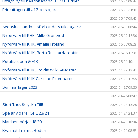
Uttagning till beachhandbolls EM i Turkiet
2023-05-21 08:44
Erin uttagen till U17 ladslaget
2023-05-20 21:48
2023-05-17 09:43
Svenska Handbollsförbundets Riksläger 2
2023-05-13 08:44
Nyförvärv till KHK, Mille Gröntved
2023-05-12 15:36
Nyförvärv till KHK, Amalie Fröland
2023-05-07 08:29
Nyförvärv till KHK, Berta Rut Hardardottir
2023-05-05 15:38
Potatiscupen & F13
2023-05-01 10:11
Nyförvärv till KHK, Fröjdis Wiik Seierstad
2023-04-29 13:42
Nyförvärv till KHK Caroline Eisenhardt
2023-04-28 15:55
Sommarläger 2023
2023-04-27 09:55
2023-04-26 08:47
Stort Tack & Lycka Till!
2023-04-24 13:26
Spelar vidare i SHE 23/24
2023-04-21 21:37
Matchen börjar 18:30!
2023-04-21 10:06
Kvalmatch 5 mot Boden
2023-04-21 08:53