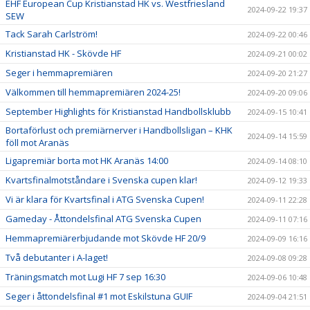
EHF European Cup Kristianstad HK vs. Westfriesland
2024-09-22 19:37
SEW
Tack Sarah Carlström!
2024-09-22 00:46
Kristianstad HK - Skövde HF
2024-09-21 00:02
Seger i hemmapremiären
2024-09-20 21:27
Välkommen till hemmapremiären 2024-25!
2024-09-20 09:06
September Highlights för Kristianstad Handbollsklubb
2024-09-15 10:41
Bortaförlust och premiärnerver i Handbollsligan – KHK
2024-09-14 15:59
föll mot Aranäs
Ligapremiär borta mot HK Aranäs 14:00
2024-09-14 08:10
Kvartsfinalmotståndare i Svenska cupen klar!
2024-09-12 19:33
Vi är klara för Kvartsfinal i ATG Svenska Cupen!
2024-09-11 22:28
Gameday - Åttondelsfinal ATG Svenska Cupen
2024-09-11 07:16
Hemmapremiärerbjudande mot Skövde HF 20/9
2024-09-09 16:16
Två debutanter i A-laget!
2024-09-08 09:28
Träningsmatch mot Lugi HF 7 sep 16:30
2024-09-06 10:48
Seger i åttondelsfinal #1 mot Eskilstuna GUIF
2024-09-04 21:51