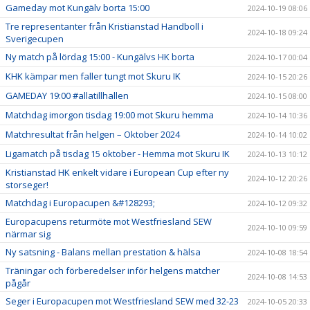
Gameday mot Kungälv borta 15:00
2024-10-19 08:06
Tre representanter från Kristianstad Handboll i
2024-10-18 09:24
Sverigecupen
Ny match på lördag 15:00 - Kungälvs HK borta
2024-10-17 00:04
KHK kämpar men faller tungt mot Skuru IK
2024-10-15 20:26
GAMEDAY 19:00 #allatillhallen
2024-10-15 08:00
Matchdag imorgon tisdag 19:00 mot Skuru hemma
2024-10-14 10:36
Matchresultat från helgen – Oktober 2024
2024-10-14 10:02
Ligamatch på tisdag 15 oktober - Hemma mot Skuru IK
2024-10-13 10:12
Kristianstad HK enkelt vidare i European Cup efter ny
2024-10-12 20:26
storseger!
Matchdag i Europacupen &#128293;
2024-10-12 09:32
Europacupens returmöte mot Westfriesland SEW
2024-10-10 09:59
närmar sig
Ny satsning - Balans mellan prestation & hälsa
2024-10-08 18:54
Träningar och förberedelser inför helgens matcher
2024-10-08 14:53
pågår
Seger i Europacupen mot Westfriesland SEW med 32-23
2024-10-05 20:33