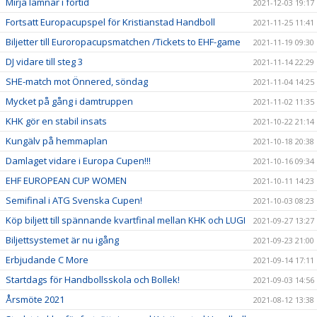
Mirja lämnar i förtid
2021-12-03 19:17
Fortsatt Europacupspel för Kristianstad Handboll
2021-11-25 11:41
Biljetter till Euroropacupsmatchen /Tickets to EHF-game
2021-11-19 09:30
DJ vidare till steg 3
2021-11-14 22:29
SHE-match mot Önnered, söndag
2021-11-04 14:25
Mycket på gång i damtruppen
2021-11-02 11:35
KHK gör en stabil insats
2021-10-22 21:14
Kungälv på hemmaplan
2021-10-18 20:38
Damlaget vidare i Europa Cupen!!!
2021-10-16 09:34
EHF EUROPEAN CUP WOMEN
2021-10-11 14:23
Semifinal i ATG Svenska Cupen!
2021-10-03 08:23
Köp biljett till spännande kvartfinal mellan KHK och LUGI
2021-09-27 13:27
Biljettsystemet är nu igång
2021-09-23 21:00
Erbjudande C More
2021-09-14 17:11
Startdags för Handbollsskola och Bollek!
2021-09-03 14:56
Årsmöte 2021
2021-08-12 13:38