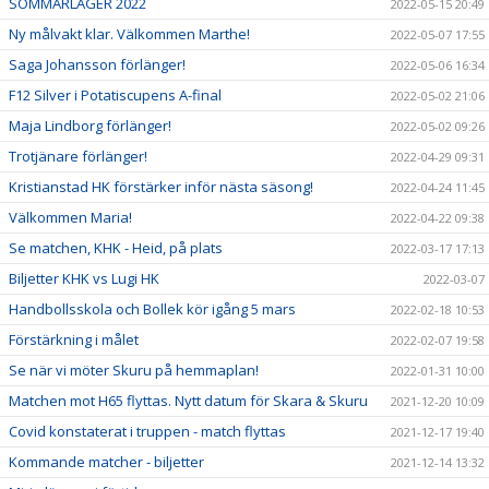
SOMMARLÄGER 2022
2022-05-15 20:49
Ny målvakt klar. Välkommen Marthe!
2022-05-07 17:55
Saga Johansson förlänger!
2022-05-06 16:34
F12 Silver i Potatiscupens A-final
2022-05-02 21:06
Maja Lindborg förlänger!
2022-05-02 09:26
Trotjänare förlänger!
2022-04-29 09:31
Kristianstad HK förstärker inför nästa säsong!
2022-04-24 11:45
Välkommen Maria!
2022-04-22 09:38
Se matchen, KHK - Heid, på plats
2022-03-17 17:13
Biljetter KHK vs Lugi HK
2022-03-07
Handbollsskola och Bollek kör igång 5 mars
2022-02-18 10:53
Förstärkning i målet
2022-02-07 19:58
Se när vi möter Skuru på hemmaplan!
2022-01-31 10:00
Matchen mot H65 flyttas. Nytt datum för Skara & Skuru
2021-12-20 10:09
Covid konstaterat i truppen - match flyttas
2021-12-17 19:40
Kommande matcher - biljetter
2021-12-14 13:32