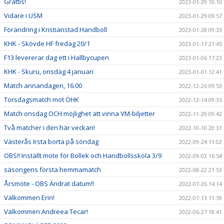
Grattis!
2023-01-29 10:10
Vidare i USM
2023-01-29 09:57
Förändring i Kristianstad Handboll
2023-01-28 09:33
KHK - Skövde HF fredag 20/1
2023-01-17 21:45
F13 levererar dag ett i Hallbycupen
2023-01-06 17:23
KHK - Skuru, onsdag 4 januari
2023-01-01 12:41
Match annandagen, 16.00
2022-12-26 09:53
Torsdagsmatch mot ÖHK
2022-12-14 09:35
Match onsdag OCH möjlighet att vinna VM-biljetter
2022-11-29 09:42
Två matcher i den här veckan!
2022-10-10 20:31
Västerås Irsta borta på söndag
2022-09-24 11:02
OBS!! Inställt möte för Bollek och Handbollsskola 3/9
2022-09-02 16:54
säsongens första hemmamatch
2022-08-22 21:53
Årsmöte - OBS Ändrat datum!!
2022-07-26 14:14
Välkommen Erin!
2022-07-13 11:59
Välkommen Andreea Tecar!
2022-06-27 18:41