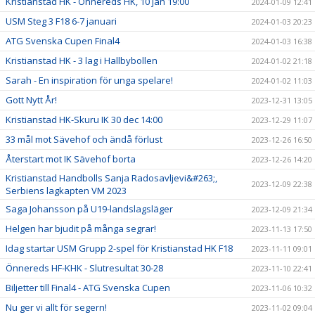
Kristianstad HK - Önnereds HK, 10 jan 19:00
2024-01-09 12:41
USM Steg 3 F18 6-7 januari
2024-01-03 20:23
ATG Svenska Cupen Final4
2024-01-03 16:38
Kristianstad HK - 3 lag i Hallbybollen
2024-01-02 21:18
Sarah - En inspiration för unga spelare!
2024-01-02 11:03
Gott Nytt År!
2023-12-31 13:05
Kristianstad HK-Skuru IK 30 dec 14:00
2023-12-29 11:07
33 mål mot Sävehof och ändå förlust
2023-12-26 16:50
Återstart mot IK Sävehof borta
2023-12-26 14:20
Kristianstad Handbolls Sanja Radosavljevi&#263;,
2023-12-09 22:38
Serbiens lagkapten VM 2023
Saga Johansson på U19-landslagsläger
2023-12-09 21:34
Helgen har bjudit på många segrar!
2023-11-13 17:50
Idag startar USM Grupp 2-spel för Kristianstad HK F18
2023-11-11 09:01
Önnereds HF-KHK - Slutresultat 30-28
2023-11-10 22:41
Biljetter till Final4 - ATG Svenska Cupen
2023-11-06 10:32
Nu ger vi allt för segern!
2023-11-02 09:04