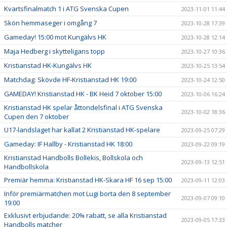
Kvartsfinalmatch 1 i ATG Svenska Cupen
2023-11-01 11:44
Skön hemmaseger i omgång 7
2023-10-28 17:39
Gameday! 15:00 mot Kungälvs HK
2023-10-28 12:14
Maja Hedberg i skytteligans topp
2023-10-27 10:36
Kristianstad HK-Kungälvs HK
2023-10-25 13:54
Matchdag: Skövde HF-Kristianstad HK 19:00
2023-10-24 12:50
GAMEDAY! Kristianstad HK - BK Heid 7 oktober 15:00
2023-10-06 16:24
Kristianstad HK spelar åttondelsfinal i ATG Svenska
2023-10-02 18:36
Cupen den 7 oktober
U17-landslaget har kallat 2 Kristianstad HK-spelare
2023-09-25 07:29
Gameday: IF Hallby - Kristianstad HK 18:00
2023-09-22 09:19
Kristianstad Handbolls Bollekis, Bollskola och
2023-09-13 12:51
Handbollskola
Premiär hemma: Kristianstad HK-Skara HF 16 sep 15:00
2023-09-11 12:03
Inför premiärmatchen mot Lugi borta den 8 september
2023-09-07 09:10
19:00
Exklusivt erbjudande: 20% rabatt, se alla Kristianstad
2023-09-05 17:33
Handbolls matcher