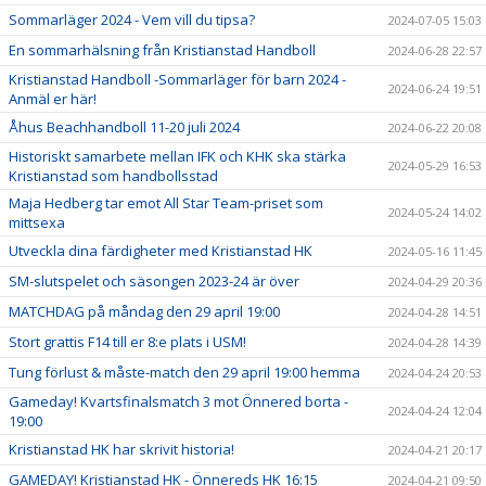
Sommarläger 2024 - Vem vill du tipsa?
2024-07-05 15:03
En sommarhälsning från Kristianstad Handboll
2024-06-28 22:57
Kristianstad Handboll -Sommarläger för barn 2024 -
2024-06-24 19:51
Anmäl er här!
Åhus Beachhandboll 11-20 juli 2024
2024-06-22 20:08
Historiskt samarbete mellan IFK och KHK ska stärka
2024-05-29 16:53
Kristianstad som handbollsstad
Maja Hedberg tar emot All Star Team-priset som
2024-05-24 14:02
mittsexa
Utveckla dina färdigheter med Kristianstad HK
2024-05-16 11:45
SM-slutspelet och säsongen 2023-24 är över
2024-04-29 20:36
MATCHDAG på måndag den 29 april 19:00
2024-04-28 14:51
Stort grattis F14 till er 8:e plats i USM!
2024-04-28 14:39
Tung förlust & måste-match den 29 april 19:00 hemma
2024-04-24 20:53
Gameday! Kvartsfinalsmatch 3 mot Önnered borta -
2024-04-24 12:04
19:00
Kristianstad HK har skrivit historia!
2024-04-21 20:17
GAMEDAY! Kristianstad HK - Önnereds HK 16:15
2024-04-21 09:50