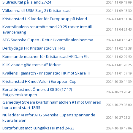
Slutresultat på Island 27-24
2024-11-09 19:09
Välkomna till USM Steg 2 i Kristianstad!
2024-11-09 13:30
Kristianstad HK laddar för Europacup på Island
2024-11-09 11:36
Kvartsfinalens returmöte med 29-25 räckte inte till
2024-11-04 21:43
avancemang
ATG Svenska Cupen - Retur i kvartsfinalen hemma
2024-11-03 16:47
Derbydags! HK Kristianstad vs. H43
2024-11-02 12:38
Kommande matcher för Kristianstad HK Dam Elit
2024-11-02 09:50
KHK visade glöd trots tuff förlust
2024-11-01 20:25
Kvällens ligamatch - Kristianstad HK mot Skara HF
2024-11-01 07:19
Kristianstad HK mot Valur i European Cup
2024-10-30 14:39
Bortaförlust mot Önnered 38-30 (17-17)
2024-10-29 20:41
#atgsvenskacupen
Gameday! Stream kvartsfinalmatchen #1 mot Önnered
2024-10-29 08:00
borta med start 18:55
Nu laddar vi inför ATG Svenska Cupens spännande
2024-10-27 21:21
kvartsfinaler!
Bortaförlust mot Kungälvs HK med 24-23
2024-10-19 17:06