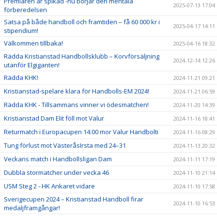
Premiären är spikad -nu börjar den mentala
2025-07-13 17:04
förberedelsen
Satsa på både handboll och framtiden – få 60 000 kr i
2025-04-17 14:11
stipendium!
Välkommen tillbaka!
2025-04-16 18:32
Rädda Kristianstad Handbollsklubb – Korvförsäljning
2024-12-14 12:26
utanför Elgiganten!
Rädda KHK!
2024-11-21 09:21
Kristianstad-spelare klara för Handbolls-EM 2024!
2024-11-21 06:59
Rädda KHK - Tillsammans vinner vi ödesmatchen!
2024-11-20 14:39
Kristianstad Dam Elit föll mot Valur
2024-11-16 18:41
Returmatch i Europacupen 14:00 mor Valur Handbolti
2024-11-16 08:29
Tung förlust mot VästeråsIrsta med 24–31
2024-11-13 20:32
Veckans match i Handbollsligan Dam
2024-11-11 17:19
Dubbla stormatcher under vecka 46
2024-11-10 21:14
USM Steg 2 - HK Ankaret vidare
2024-11-10 17:58
Sverigecupen 2024 – Kristianstad Handboll firar
2024-11-10 16:53
medaljframgångar!