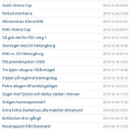
Guld i Arena Cup
2019-10-29 06:50
Förlust mot Kärra
2019-10-26 15:38
Allsvenskan: Kärra-KHK
2019-10-25 21:41
KHK i Arena Cup
2019-10-24 08:57
Så gick det för F05 i steg 1
2019-10-21 12:25
Storseger mot OV Helsingborg
2019-10-20 19:39
KHK vs. OV Helsingborg
2019-10-19 09:13
F05 premiärspelar i USM
2019-10-18 12:00
Tre tjejer uttagna i Skånelaget
2019-10-17 18:48
5 tjejer på regional träningsdag
2019-10-16 19:12
Petra uttagen till landslagsläger
2019-10-16 13:31
Seger mot Tyresö och derby väntar i Arenan
2019-10-14 11:25
Äntigen hemmapremiär!!
2019-10-04 11:52
Extra Extra: Damernas alla matcher streamas!!
2019-09-30 19:01
Bollskolan drar igång!!
2019-09-06 12:18
Reserapport från Danmark!
2019-08-19 13:02