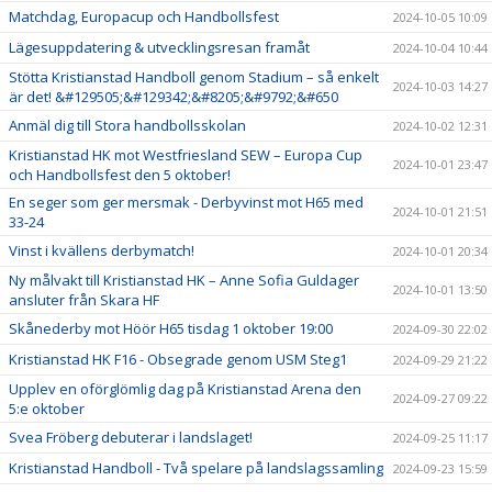
Matchdag, Europacup och Handbollsfest
2024-10-05 10:09
Lägesuppdatering & utvecklingsresan framåt
2024-10-04 10:44
Stötta Kristianstad Handboll genom Stadium – så enkelt
2024-10-03 14:27
är det! &#129505;&#129342;&#8205;&#9792;&#650
Anmäl dig till Stora handbollsskolan
2024-10-02 12:31
Kristianstad HK mot Westfriesland SEW – Europa Cup
2024-10-01 23:47
och Handbollsfest den 5 oktober!
En seger som ger mersmak - Derbyvinst mot H65 med
2024-10-01 21:51
33-24
Vinst i kvällens derbymatch!
2024-10-01 20:34
Ny målvakt till Kristianstad HK – Anne Sofia Guldager
2024-10-01 13:50
ansluter från Skara HF
Skånederby mot Höör H65 tisdag 1 oktober 19:00
2024-09-30 22:02
Kristianstad HK F16 - Obsegrade genom USM Steg1
2024-09-29 21:22
Upplev en oförglömlig dag på Kristianstad Arena den
2024-09-27 09:22
5:e oktober
Svea Fröberg debuterar i landslaget!
2024-09-25 11:17
Kristianstad Handboll - Två spelare på landslagssamling
2024-09-23 15:59