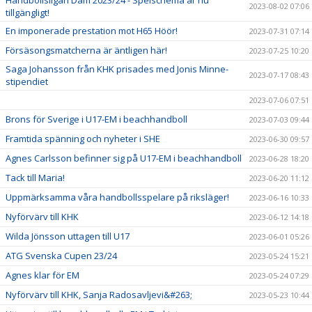
Handbollsligan Dam 2023/24 - Spelschema är nu
2023-08-02 07:06
tillgängligt!
En imponerade prestation mot H65 Höör!
2023-07-31 07:14
Försäsongsmatcherna är äntligen här!
2023-07-25 10:20
Saga Johansson från KHK prisades med Jonis Minne-
2023-07-17 08:43
stipendiet
2023-07-06 07:51
Brons för Sverige i U17-EM i beachhandboll
2023-07-03 09:44
Framtida spänning och nyheter i SHE
2023-06-30 09:57
Agnes Carlsson befinner sig på U17-EM i beachhandboll
2023-06-28 18:20
Tack till Maria!
2023-06-20 11:12
Uppmärksamma våra handbollsspelare på riksläger!
2023-06-16 10:33
Nyförvärv till KHK
2023-06-12 14:18
Wilda Jönsson uttagen till U17
2023-06-01 05:26
ATG Svenska Cupen 23/24
2023-05-24 15:21
Agnes klar för EM
2023-05-24 07:29
Nyförvärv till KHK, Sanja Radosavljevi&#263;
2023-05-23 10:44