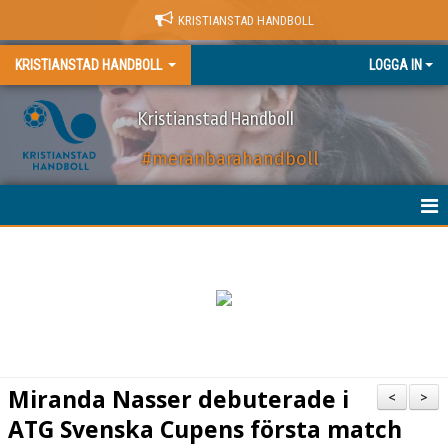
KRISTIANSTAD HANDBOLL
KRISTIANSTAD HANDBOLL
LOGGA IN
Kristianstad Handboll
#meränbarahandboll
HEM
NYHETER
BILJETTER
MATCHER
Miranda Nasser debuterade i
<
>
KALENDER
ATG Svenska Cupens första match