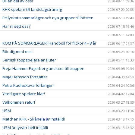
Bli en del av oss!
2020-08-11 09:36
KHK-spelare till landslagsträning
2020-07-29 20:33
Ett lyckat sommarläger och nya grupper till hösten
2020-07-18 19:49
Har ni sett oss?
2020-07-15 19:46
2020-07-11 14:08
KOM PÅ SOMMARLÄGER! Handboll för flickor 4 - 8 år
2020-06-17 07:57
Rör dig med oss!
2020-05-23 10:16
Serbisk toppspelare ansluter
2020-05-11 16:33
Freja Hammer Fagerberg ansluter till truppen
2020-05-05 19:34
Maja Hansson fortsätter
2020-04-30 14:50
Petra Kudlackova förlänger!
2020-04-24 10:36
Ytterligare spelare klar!
2020-04-02 17:04
Välkommen retur!
2020-03-27 18:55
USM
2020-03-20 11:36
Matchen KHK - Skånela är inställd!
2020-03-13 17:10
USM är tyvärr helt inställt
2020-03-13 13:32