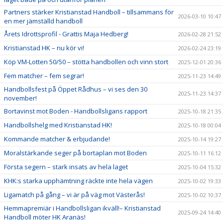
Partners stärker Kristianstad Handboll – tillsammans för
2026-03-10 10:47
en mer jämställd handboll
Årets Idrottsprofil - Grattis Maja Hedberg!
2026-02-28 21:52
Kristianstad HK – nu kör vi!
2026-02-24 23:19
Köp VM-Lotten 50/50 – stötta handbollen och vinn stort
2025-12-01 20:36
Fem matcher – fem segrar!
2025-11-23 14:49
Handbollsfest på Öppet Rådhus – vi ses den 30
2025-11-23 14:37
november!
Bortavinst mot Boden - Handbollsligans rapport
2025-10-18 21:35
Handbollshelg med Kristianstad HK!
2025-10-18 00:04
Kommande matcher & erbjudande!
2025-10-14 19:27
Moralstärkande seger på bortaplan mot Boden
2025-10-11 16:12
Första segern – stark insats av hela laget
2025-10-04 15:32
KHK:s starka upphämtning räckte inte hela vägen
2025-10-02 19:33
Ligamatch på gång – vi är på väg mot Västerås!
2025-10-02 10:37
Hemmapremiär i Handbollsligan ikväll!– Kristianstad
2025-09-24 14:40
Handboll möter HK Aranäs!