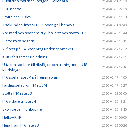
Publikfria matcher i helgen! Gäller alla
2020-03-11 20:39
SHE nästa!
2020-03-06 22:30
Stötta oss i Eslöv
2020-03-05 11:53
3 sekunder ifrån SHE - 1 poäng till behövs
2020-03-01 07:49
Var med och sponsra "Fyll hallen" och stötta KHK!
2020-02-25 19:44
Sjätte raka segern
2020-02-22 19:15
Vi finns på C4 Shopping under sportlovet
2020-02-17 12:52
KHK i fortsatt serieledning
2020-02-17 12:31
Uttagna spelare till riksläger och träning med U18-
2020-02-17 12:16
landslaget
F16 spelar steg 4 på hemmaplan
2020-02-17 11:00
Färdigspelat för F14 i USM
2020-02-17 10:27
Stötta F14 i steg 3
2020-01-28 08:00
F16 vidare till Steg 4
2020-01-26 19:21
Skön seger i Jönköping
2020-01-26 19:13
Hallby-KHK
2020-01-24 06:00
Heja fram F16 i steg 3
2020-01-23 05:26