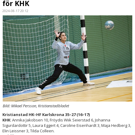
för KHK
HANDBOLLSSKOLA
2024-08-17 20:12
PARTNERSKAP
FÖRENINGEN
OM OSS
KONTAKT
Bild: Mikael Persson, Kristianstadbladet
Kristianstad HK–HF Karlskrona 35–27 (16–17)
KHK
: Annika Jakobsen 10, Fröydis Wiik Seierstad 6, Johanna
Sigurdardottir 5, Laura Eggert 4, Caroline Eisenhardt 3, Maja Hedberg 3,
Elin Leissner 3, Tilda Colleen.