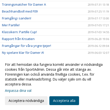
Träningsmatcher för Damer A
2019-07-31 13:18
Beachhandboll med F09
2019-07-25 11:19
Framgång i sanden!
2019-07-17 13:00
Mer Partille!
2019-07-05 17:21
Klassikern: Partille Cup!
2019-07-03 14:55
Rapport från Kroatien
2019-06-20 19:06
Framgångar för våra yngre tjejer!
2019-06-12 09:04
Ny spelare klar för Damer A!
2019-06-03 12:07
Vad händer i klubben just nu...?
2019-05-17 11:44
För att hemsidan ska fungera korrekt använder vi nödvändiga
På lördag kl 16.00 smäller det!!
2019-04-11 22:51
cookies från SportAdmin. Dessa går inte att stänga av.
F07/08 på vift!
2019-04-09 19:26
Föreningen kan också använda frivilliga cookies, t.ex. för
statistik eller marknadsföring. Du väljer själv om du vill
Uppdatering från Gran Canaria
2019-04-05 23:14
acceptera dessa.
Full fart framåt! Challenge Cup info:
2019-03-21 12:42
Anpassa dina val
Massor med handboll i helgen!!!
2019-03-14 14:52
Acceptera nödvändiga
Acceptera alla
Info inför Challenge Cup
2019-03-07 12:07
Kristianstad Handboll bygger vidare!
2019-02-20 20:05