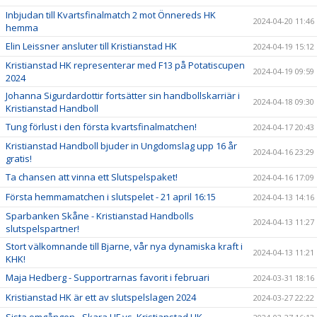
Inbjudan till Kvartsfinalmatch 2 mot Önnereds HK
2024-04-20 11:46
hemma
Elin Leissner ansluter till Kristianstad HK
2024-04-19 15:12
Kristianstad HK representerar med F13 på Potatiscupen
2024-04-19 09:59
2024
Johanna Sigurdardottir fortsätter sin handbollskarriär i
2024-04-18 09:30
Kristianstad Handboll
Tung förlust i den första kvartsfinalmatchen!
2024-04-17 20:43
Kristianstad Handboll bjuder in Ungdomslag upp 16 år
2024-04-16 23:29
gratis!
Ta chansen att vinna ett Slutspelspaket!
2024-04-16 17:09
Första hemmamatchen i slutspelet - 21 april 16:15
2024-04-13 14:16
Sparbanken Skåne - Kristianstad Handbolls
2024-04-13 11:27
slutspelspartner!
Stort välkomnande till Bjarne, vår nya dynamiska kraft i
2024-04-13 11:21
KHK!
Maja Hedberg - Supportrarnas favorit i februari
2024-03-31 18:16
Kristianstad HK är ett av slutspelslagen 2024
2024-03-27 22:22