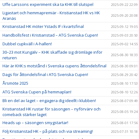
Uffe Larssons experiment ska ta KHK till slutspel
2025-09-22 22:09
Ligastart och hemmapremiär - Kristianstad HK vs HK
2025-09-20 20:08
Aranäs
Kristianstad HK möter Ystads IF i kvartsfinal
2025-09-12 19:05
Handbollsfest i Kristianstad – ATG Svenska Cupen!
2025-09-03 20:50
Dubbel cupkväll i A-hallen!
2025-09-02 14:55
30–23 mot Kungälv – KHK skaffade sig drömläge inför
2025-08-30 18:33
returen
Här är KHK:s motstånd i Svenska cupens åttondelsfinal
2025-08-30 09:01
Dags för åttondelsfinal i ATG Svenska Cupen!
2025-08-29 20:42
Årsmöte 2025
2025-08-10 17:53
ATG Svenska Cupen på hemmaplan!
2025-08-10 12:26
Bli en del av laget – engagera dig ideellt i klubben!
2025-08-07 09:49
Kristianstad HK rustar för säsongen – nyförvärv och
2025-08-05 19:24
comeback stärker laget
Heads up – säsongen smygstartar!
2025-08-01 17:56
Följ Kristianstad HK – på plats och via streaming!
2025-07-31 10:18