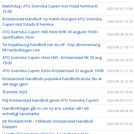
Matchdag i ATG Svenska Cupen mot Ystad hemma kl.
2023-09-02 11:09
15:00
Kristianstad Handboll, ny match imorgon! ATG Svenska
2023-09-01 10:20
Cupen mot Ystads IF hemma
ATG Svenska Cupen: H65 Höör-KHK 30 augusti 19:00 i
2023-08-28 10:47
Sporthallen, Höör
Se toppklassig handboll när du vill - Köp abonnemang
2023-08-27 19:15
till Hanbollsligan Live
ATG Svenska Cupen: Höör H65 - Kristianstad HK 30 aug
2023-08-26 13:27
19:00
ATG Svenska Cupen: Eslöv-Kristianstad 23 augusti 19:00
2023-08-21 21:25
Kristianstad Handbolls populära handbollsskola; Nu är
2023-08-20 22:36
det dags igen!
Årsmöte 2023
2023-08-09 10:06
Följ Kristianstad Handboll geom ATG Svenska Cupen!
2023-08-09 07:01
Handbollsligan går in i en ny era, samlar allt i ett
2023-08-08 08:06
enhetligt varumärke
Ett förstärkt KHK - 7 tillskott i Kristianstad Handboll-
2023-08-07 06:42
truppen