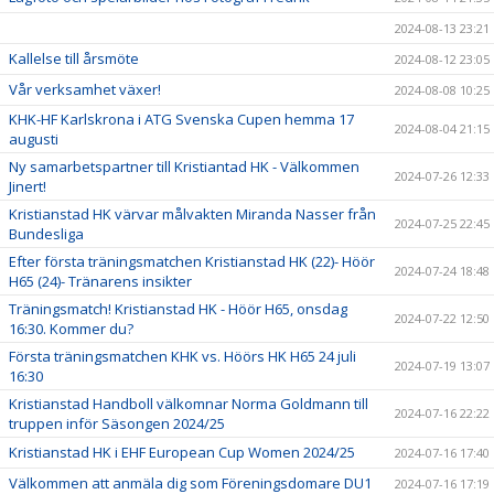
2024-08-13 23:21
Kallelse till årsmöte
2024-08-12 23:05
Vår verksamhet växer!
2024-08-08 10:25
KHK-HF Karlskrona i ATG Svenska Cupen hemma 17
2024-08-04 21:15
augusti
Ny samarbetspartner till Kristiantad HK - Välkommen
2024-07-26 12:33
Jinert!
Kristianstad HK värvar målvakten Miranda Nasser från
2024-07-25 22:45
Bundesliga
Efter första träningsmatchen Kristianstad HK (22)- Höör
2024-07-24 18:48
H65 (24)- Tränarens insikter
Träningsmatch! Kristianstad HK - Höör H65, onsdag
2024-07-22 12:50
16:30. Kommer du?
Första träningsmatchen KHK vs. Höörs HK H65 24 juli
2024-07-19 13:07
16:30
Kristianstad Handboll välkomnar Norma Goldmann till
2024-07-16 22:22
truppen inför Säsongen 2024/25
Kristianstad HK i EHF European Cup Women 2024/25
2024-07-16 17:40
Välkommen att anmäla dig som Föreningsdomare DU1
2024-07-16 17:19