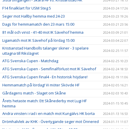
Sista omgången - Skara HF vs. Kristianstad HK
2024-03-27 16:13
F14 finalklart för USM Steg 5
2024-03-24 17:26
Seger mot Hallby hemma med 24-23
2024-03-23 19:26
Dags för hemmamatch den 23 mars 15:00
2024-03-21 23:56
81 mål och vinst - 41-40 mot IK Sävehof hemma
2024-03-09 21:01
Ligamatch mot IK Sävehof på lördag 15:00
2024-03-04 22:07
Kristianstad Handbolls talanger skiner - 3 spelare
2024-02-25 11:57
uttagna till Rikslägret
ATG Svenska Cupen - Matchdag
2024-02-25 10:23
ATG Svenska Cupen - Semifinalförlust mot IK Sävehof
2024-02-24 18:53
ATG Svenska Cupen Final4 - En historisk höjdare!
2024-02-19 11:06
Hemmamatch på lördag! Vi möter Skövde HF
2024-02-05 16:21
Gårdagens match - Slaget om Skåne
2024-02-03 10:43
Årets hetaste match: Ett Skånederby mot Lugi HF
2024-01-15 10:45
hemma
Andra vinsten i rad i en match mot Kungälvs HK borta
2024-01-13 16:53
Drömhalvlek av KHK - Övertygande seger mot Önnered
2024-01-11 11:07