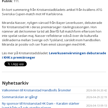
Publik
: 111.
En kort summering från Kristianstadbladets artikel från kvällens ATG
Svenska Cupen-match mot HF Karlskrona.
Miranda Nasser, nyligen värvad från Bayer Leverkusen, debuterade
för Kristianstad HK i deras premiärseger i tävlingssäsongen. Hon
nämner att det kommer ta tid att återfå full matchform eftersom hon
inte spelat sedan maj. Nasser reflekterar också över de kulturella
skillnaderna mellan Sverige och Tyskland, särskilt inom handbollen.
Miranda är positiv och ser fram emot säsongen med KHK.
Läs mer på Kristianstadsbladet:
Leverkusenvärvningen debuterade
i KHK:s premiärseger
Nyhetsarkiv
Välkommen till Kristianstad Handbolls årsmöte!
2026-08-06 20:42
Sommarskolan är igång!
2026-04-29 22:19
Ny sponsor till Kristianstad HK Dam – Karabin stärker
2026-04-13 09:13
laget både på och utanför planen