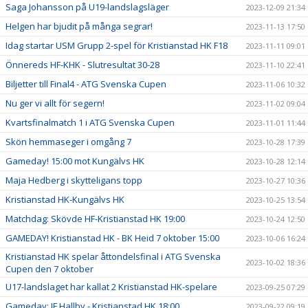
Saga Johansson på U19-landslagsläger
2023-12-09 21:34
Helgen har bjudit på många segrar!
2023-11-13 17:50
Idag startar USM Grupp 2-spel för Kristianstad HK F18
2023-11-11 09:01
Önnereds HF-KHK - Slutresultat 30-28
2023-11-10 22:41
Biljetter till Final4 - ATG Svenska Cupen
2023-11-06 10:32
Nu ger vi allt för segern!
2023-11-02 09:04
Kvartsfinalmatch 1 i ATG Svenska Cupen
2023-11-01 11:44
Skön hemmaseger i omgång 7
2023-10-28 17:39
Gameday! 15:00 mot Kungälvs HK
2023-10-28 12:14
Maja Hedberg i skytteligans topp
2023-10-27 10:36
Kristianstad HK-Kungälvs HK
2023-10-25 13:54
Matchdag: Skövde HF-Kristianstad HK 19:00
2023-10-24 12:50
GAMEDAY! Kristianstad HK - BK Heid 7 oktober 15:00
2023-10-06 16:24
Kristianstad HK spelar åttondelsfinal i ATG Svenska
2023-10-02 18:36
Cupen den 7 oktober
U17-landslaget har kallat 2 Kristianstad HK-spelare
2023-09-25 07:29
Gameday: IF Hallby - Kristianstad HK 18:00
2023-09-22 09:19