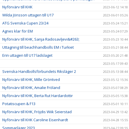
Nyförvärv till KHK
2023-06-12 14:18
Wilda Jönsson uttagen till U17
2023-06-01 05:26
ATG Svenska Cupen 23/24
2023-05-24 15:21
Agnes klar för EM
2023-05-24 07:29
Nyförvärv till KHK, Sanja Radosavljevi&#263;
2023-05-23 10:44
Uttagning till beachhandbolls EM i Turkiet
2023-05-21 08:44
Erin uttagen till U17 ladslaget
2023-05-20 21:48
2023-05-17 09:43
Svenska Handbollsförbundets Riksläger 2
2023-05-13 08:44
Nyförvärv till KHK, Mille Gröntved
2023-05-12 15:36
Nyförvärv till KHK, Amalie Fröland
2023-05-07 08:29
Nyförvärv till KHK, Berta Rut Hardardottir
2023-05-05 15:38
Potatiscupen & F13
2023-05-01 10:11
Nyförvärv till KHK, Fröjdis Wiik Seierstad
2023-04-29 13:42
Nyförvärv till KHK Caroline Eisenhardt
2023-04-28 15:55
Sommarläger 2023
2023-04-27 09:55