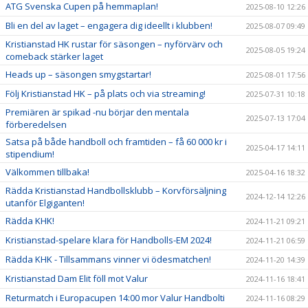
ATG Svenska Cupen på hemmaplan!
2025-08-10 12:26
Bli en del av laget – engagera dig ideellt i klubben!
2025-08-07 09:49
Kristianstad HK rustar för säsongen – nyförvärv och
2025-08-05 19:24
comeback stärker laget
Heads up – säsongen smygstartar!
2025-08-01 17:56
Följ Kristianstad HK – på plats och via streaming!
2025-07-31 10:18
Premiären är spikad -nu börjar den mentala
2025-07-13 17:04
förberedelsen
Satsa på både handboll och framtiden – få 60 000 kr i
2025-04-17 14:11
stipendium!
Välkommen tillbaka!
2025-04-16 18:32
Rädda Kristianstad Handbollsklubb – Korvförsäljning
2024-12-14 12:26
utanför Elgiganten!
Rädda KHK!
2024-11-21 09:21
Kristianstad-spelare klara för Handbolls-EM 2024!
2024-11-21 06:59
Rädda KHK - Tillsammans vinner vi ödesmatchen!
2024-11-20 14:39
Kristianstad Dam Elit föll mot Valur
2024-11-16 18:41
Returmatch i Europacupen 14:00 mor Valur Handbolti
2024-11-16 08:29