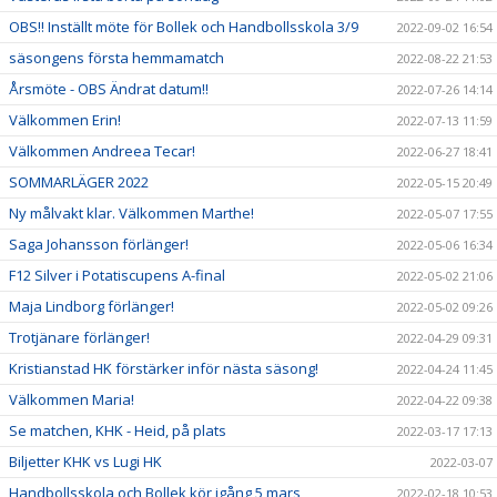
OBS!! Inställt möte för Bollek och Handbollsskola 3/9
2022-09-02 16:54
säsongens första hemmamatch
2022-08-22 21:53
Årsmöte - OBS Ändrat datum!!
2022-07-26 14:14
Välkommen Erin!
2022-07-13 11:59
Välkommen Andreea Tecar!
2022-06-27 18:41
SOMMARLÄGER 2022
2022-05-15 20:49
Ny målvakt klar. Välkommen Marthe!
2022-05-07 17:55
Saga Johansson förlänger!
2022-05-06 16:34
F12 Silver i Potatiscupens A-final
2022-05-02 21:06
Maja Lindborg förlänger!
2022-05-02 09:26
Trotjänare förlänger!
2022-04-29 09:31
Kristianstad HK förstärker inför nästa säsong!
2022-04-24 11:45
Välkommen Maria!
2022-04-22 09:38
Se matchen, KHK - Heid, på plats
2022-03-17 17:13
Biljetter KHK vs Lugi HK
2022-03-07
Handbollsskola och Bollek kör igång 5 mars
2022-02-18 10:53