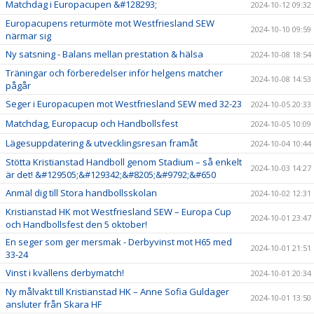
Matchdag i Europacupen &#128293;
2024-10-12 09:32
Europacupens returmöte mot Westfriesland SEW
2024-10-10 09:59
närmar sig
Ny satsning - Balans mellan prestation & hälsa
2024-10-08 18:54
Träningar och förberedelser inför helgens matcher
2024-10-08 14:53
pågår
Seger i Europacupen mot Westfriesland SEW med 32-23
2024-10-05 20:33
Matchdag, Europacup och Handbollsfest
2024-10-05 10:09
Lägesuppdatering & utvecklingsresan framåt
2024-10-04 10:44
Stötta Kristianstad Handboll genom Stadium – så enkelt
2024-10-03 14:27
är det! &#129505;&#129342;&#8205;&#9792;&#650
Anmäl dig till Stora handbollsskolan
2024-10-02 12:31
Kristianstad HK mot Westfriesland SEW – Europa Cup
2024-10-01 23:47
och Handbollsfest den 5 oktober!
En seger som ger mersmak - Derbyvinst mot H65 med
2024-10-01 21:51
33-24
Vinst i kvällens derbymatch!
2024-10-01 20:34
Ny målvakt till Kristianstad HK – Anne Sofia Guldager
2024-10-01 13:50
ansluter från Skara HF