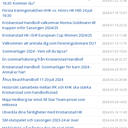
2024-07-22 12:50
16:30. Kommer du?
Första träningsmatchen KHK vs. Höörs HK H65 24 juli
2024-07-19 13:07
16:30
Kristianstad Handboll välkomnar Norma Goldmann till
2024-07-16 22:22
truppen inför Säsongen 2024/25
Kristianstad HK i EHF European Cup Women 2024/25
2024-07-16 17:40
Välkommen att anmäla dig som Föreningsdomare DU1
2024-07-16 17:19
Sommarläger 2024 - Vem vill du tipsa?
2024-07-05 15:03
En sommarhälsning från Kristianstad Handboll
2024-06-28 22:57
Kristianstad Handboll -Sommarläger för barn 2024 -
2024-06-24 19:51
Anmäl er här!
Åhus Beachhandboll 11-20 juli 2024
2024-06-22 20:08
Historiskt samarbete mellan IFK och KHK ska stärka
2024-05-29 16:53
Kristianstad som handbollsstad
Maja Hedberg tar emot All Star Team-priset som
2024-05-24 14:02
mittsexa
Utveckla dina färdigheter med Kristianstad HK
2024-05-16 11:45
SM-slutspelet och säsongen 2023-24 är över
2024-04-29 20:36