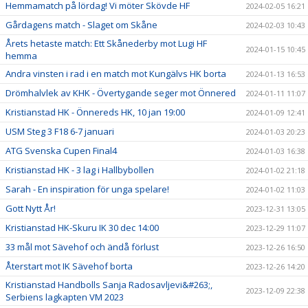
Hemmamatch på lördag! Vi möter Skövde HF
2024-02-05 16:21
Gårdagens match - Slaget om Skåne
2024-02-03 10:43
Årets hetaste match: Ett Skånederby mot Lugi HF
2024-01-15 10:45
hemma
Andra vinsten i rad i en match mot Kungälvs HK borta
2024-01-13 16:53
Drömhalvlek av KHK - Övertygande seger mot Önnered
2024-01-11 11:07
Kristianstad HK - Önnereds HK, 10 jan 19:00
2024-01-09 12:41
USM Steg 3 F18 6-7 januari
2024-01-03 20:23
ATG Svenska Cupen Final4
2024-01-03 16:38
Kristianstad HK - 3 lag i Hallbybollen
2024-01-02 21:18
Sarah - En inspiration för unga spelare!
2024-01-02 11:03
Gott Nytt År!
2023-12-31 13:05
Kristianstad HK-Skuru IK 30 dec 14:00
2023-12-29 11:07
33 mål mot Sävehof och ändå förlust
2023-12-26 16:50
Återstart mot IK Sävehof borta
2023-12-26 14:20
Kristianstad Handbolls Sanja Radosavljevi&#263;,
2023-12-09 22:38
Serbiens lagkapten VM 2023