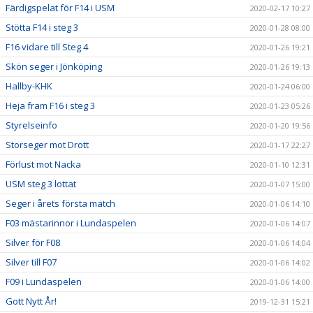
Färdigspelat för F14 i USM
2020-02-17 10:27
Stötta F14 i steg 3
2020-01-28 08:00
F16 vidare till Steg 4
2020-01-26 19:21
Skön seger i Jönköping
2020-01-26 19:13
Hallby-KHK
2020-01-24 06:00
Heja fram F16 i steg 3
2020-01-23 05:26
Styrelseinfo
2020-01-20 19:56
Storseger mot Drott
2020-01-17 22:27
Förlust mot Nacka
2020-01-10 12:31
USM steg 3 lottat
2020-01-07 15:00
Seger i årets första match
2020-01-06 14:10
F03 mästarinnor i Lundaspelen
2020-01-06 14:07
Silver för F08
2020-01-06 14:04
Silver till F07
2020-01-06 14:02
F09 i Lundaspelen
2020-01-06 14:00
Gott Nytt År!
2019-12-31 15:21