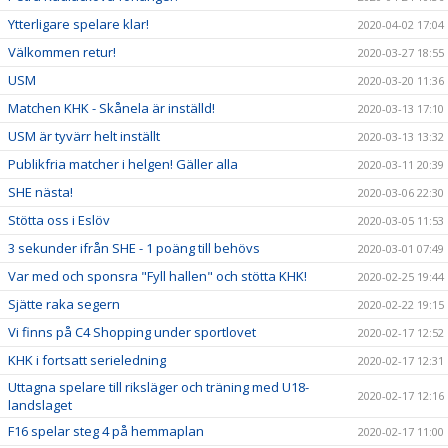
Ytterligare spelare klar!
2020-04-02 17:04
Välkommen retur!
2020-03-27 18:55
USM
2020-03-20 11:36
Matchen KHK - Skånela är inställd!
2020-03-13 17:10
USM är tyvärr helt inställt
2020-03-13 13:32
Publikfria matcher i helgen! Gäller alla
2020-03-11 20:39
SHE nästa!
2020-03-06 22:30
Stötta oss i Eslöv
2020-03-05 11:53
3 sekunder ifrån SHE - 1 poäng till behövs
2020-03-01 07:49
Var med och sponsra "Fyll hallen" och stötta KHK!
2020-02-25 19:44
Sjätte raka segern
2020-02-22 19:15
Vi finns på C4 Shopping under sportlovet
2020-02-17 12:52
KHK i fortsatt serieledning
2020-02-17 12:31
Uttagna spelare till riksläger och träning med U18-
2020-02-17 12:16
landslaget
F16 spelar steg 4 på hemmaplan
2020-02-17 11:00