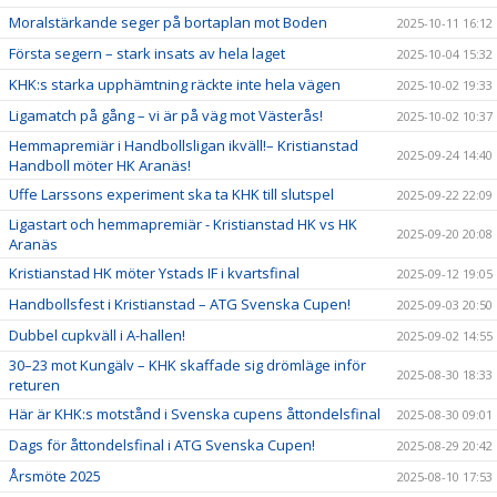
Moralstärkande seger på bortaplan mot Boden
2025-10-11 16:12
Första segern – stark insats av hela laget
2025-10-04 15:32
KHK:s starka upphämtning räckte inte hela vägen
2025-10-02 19:33
Ligamatch på gång – vi är på väg mot Västerås!
2025-10-02 10:37
Hemmapremiär i Handbollsligan ikväll!– Kristianstad
2025-09-24 14:40
Handboll möter HK Aranäs!
Uffe Larssons experiment ska ta KHK till slutspel
2025-09-22 22:09
Ligastart och hemmapremiär - Kristianstad HK vs HK
2025-09-20 20:08
Aranäs
Kristianstad HK möter Ystads IF i kvartsfinal
2025-09-12 19:05
Handbollsfest i Kristianstad – ATG Svenska Cupen!
2025-09-03 20:50
Dubbel cupkväll i A-hallen!
2025-09-02 14:55
30–23 mot Kungälv – KHK skaffade sig drömläge inför
2025-08-30 18:33
returen
Här är KHK:s motstånd i Svenska cupens åttondelsfinal
2025-08-30 09:01
Dags för åttondelsfinal i ATG Svenska Cupen!
2025-08-29 20:42
Årsmöte 2025
2025-08-10 17:53