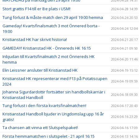
MATCHDAG på måndag den 29 april 19:00
2024-04-28 14:51
Stort grattis F14 till er 8:e plats i USM!
2024-04-28 14:39
Tung förlust & måste-match den 29 april 19:00 hemma
2024-04-24 20:53
Gameday! Kvartsfinalsmatch 3 mot Önnered borta -
2024-04-24 12:04
19:00
Kristianstad HK har skrivit historia!
2024-04-21 20:17
GAMEDAY! Kristianstad HK - Önnereds HK 16:15
2024-04-21 09:50
Inbjudan till Kvartsfinalmatch 2 mot Önnereds HK
2024-04-20 11:46
hemma
Elin Leissner ansluter till Kristianstad HK
2024-04-19 15:12
Kristianstad HK representerar med F13 på Potatiscupen
2024-04-19 09:59
2024
Johanna Sigurdardottir fortsätter sin handbollskarriär i
2024-04-18 09:30
Kristianstad Handboll
Tung förlust i den första kvartsfinalmatchen!
2024-04-17 20:43
Kristianstad Handboll bjuder in Ungdomslag upp 16 år
2024-04-16 23:29
gratis!
Ta chansen att vinna ett Slutspelspaket!
2024-04-16 17:09
Första hemmamatchen i slutspelet - 21 april 16:15
2024-04-13 14:16