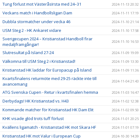
Tung förlust mot VästeråsIrsta med 24–31
2024-11-13 20:32
Veckans match i Handbollsligan Dam
2024-11-11 17:19
Dubbla stormatcher under vecka 46
2024-11-10 21:14
USM Steg 2 - HK Ankaret vidare
2024-11-10 17:58
Sverigecupen 2024 – Kristianstad Handboll firar
2024-11-10 16:53
medaljframgångar!
Slutresultat på Island 27-24
2024-11-09 19:09
Välkomna till USM Steg 2 i Kristianstad!
2024-11-09 13:30
Kristianstad HK laddar för Europacup på Island
2024-11-09 11:36
Kvartsfinalens returmöte med 29-25 räckte inte till
2024-11-04 21:43
avancemang
ATG Svenska Cupen - Retur i kvartsfinalen hemma
2024-11-03 16:47
Derbydags! HK Kristianstad vs. H43
2024-11-02 12:38
Kommande matcher för Kristianstad HK Dam Elit
2024-11-02 09:50
KHK visade glöd trots tuff förlust
2024-11-01 20:25
Kvällens ligamatch - Kristianstad HK mot Skara HF
2024-11-01 07:19
Kristianstad HK mot Valur i European Cup
2024-10-30 14:39