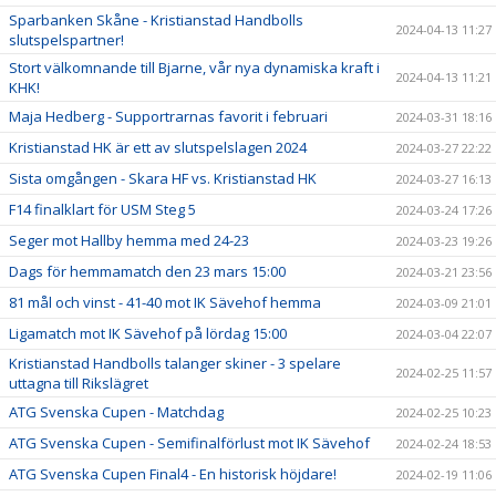
Sparbanken Skåne - Kristianstad Handbolls
2024-04-13 11:27
slutspelspartner!
Stort välkomnande till Bjarne, vår nya dynamiska kraft i
2024-04-13 11:21
KHK!
Maja Hedberg - Supportrarnas favorit i februari
2024-03-31 18:16
Kristianstad HK är ett av slutspelslagen 2024
2024-03-27 22:22
Sista omgången - Skara HF vs. Kristianstad HK
2024-03-27 16:13
F14 finalklart för USM Steg 5
2024-03-24 17:26
Seger mot Hallby hemma med 24-23
2024-03-23 19:26
Dags för hemmamatch den 23 mars 15:00
2024-03-21 23:56
81 mål och vinst - 41-40 mot IK Sävehof hemma
2024-03-09 21:01
Ligamatch mot IK Sävehof på lördag 15:00
2024-03-04 22:07
Kristianstad Handbolls talanger skiner - 3 spelare
2024-02-25 11:57
uttagna till Rikslägret
ATG Svenska Cupen - Matchdag
2024-02-25 10:23
ATG Svenska Cupen - Semifinalförlust mot IK Sävehof
2024-02-24 18:53
ATG Svenska Cupen Final4 - En historisk höjdare!
2024-02-19 11:06