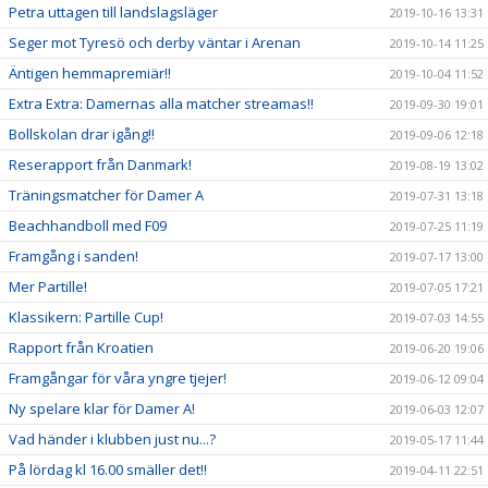
Petra uttagen till landslagsläger
2019-10-16 13:31
Seger mot Tyresö och derby väntar i Arenan
2019-10-14 11:25
Äntigen hemmapremiär!!
2019-10-04 11:52
Extra Extra: Damernas alla matcher streamas!!
2019-09-30 19:01
Bollskolan drar igång!!
2019-09-06 12:18
Reserapport från Danmark!
2019-08-19 13:02
Träningsmatcher för Damer A
2019-07-31 13:18
Beachhandboll med F09
2019-07-25 11:19
Framgång i sanden!
2019-07-17 13:00
Mer Partille!
2019-07-05 17:21
Klassikern: Partille Cup!
2019-07-03 14:55
Rapport från Kroatien
2019-06-20 19:06
Framgångar för våra yngre tjejer!
2019-06-12 09:04
Ny spelare klar för Damer A!
2019-06-03 12:07
Vad händer i klubben just nu...?
2019-05-17 11:44
På lördag kl 16.00 smäller det!!
2019-04-11 22:51