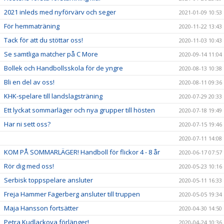
2021 inleds med nyförvärv och seger
2021-01-09 10:53
För hemmaträning
2020-11-22 13:43
Tack för att du stöttar oss!
2020-11-03 10:43
Se samtliga matcher på C More
2020-09-14 11:04
Bollek och Handbollsskola för de yngre
2020-08-13 10:38
Bli en del av oss!
2020-08-11 09:36
KHK-spelare till landslagsträning
2020-07-29 20:33
Ett lyckat sommarläger och nya grupper till hösten
2020-07-18 19:49
Har ni sett oss?
2020-07-15 19:46
2020-07-11 14:08
KOM PÅ SOMMARLÄGER! Handboll för flickor 4 - 8 år
2020-06-17 07:57
Rör dig med oss!
2020-05-23 10:16
Serbisk toppspelare ansluter
2020-05-11 16:33
Freja Hammer Fagerberg ansluter till truppen
2020-05-05 19:34
Maja Hansson fortsätter
2020-04-30 14:50
Petra Kudlackova förlänger!
2020-04-24 10:36