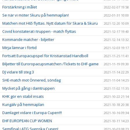
Förstärkning i målet
2022-02-07 19:58
Se när vi möter Skuru på hemmaplan!
2022-01-31 10:00
Matchen mot H65 flyttas. Nytt datum för Skara & Skuru
2021-12-20 10:09
Covid konstaterat i truppen - match flyttas
2021-12-17 19:40
Kommande matcher - biljetter
2021-12-14 13:32
Mirja lämnar i förtid
2021-12-03 19:17
Fortsatt Europacupspel för Kristianstad Handboll
2021-11-25 11:41
Biljetter till Euroropacupsmatchen /Tickets to EHF-game
2021-11-19 09:30
DJ vidare till steg 3
2021-11-14 22:29
SHE-match mot Önnered, söndag
2021-11-04 14:25
Mycket på gång i damtruppen
2021-11-02 11:35
KHK gör en stabil insats
2021-10-22 21:14
Kungälv på hemmaplan
2021-10-18 20:38
Damlaget vidare i Europa Cupen!!!
2021-10-16 09:34
EHF EUROPEAN CUP WOMEN
2021-10-11 14:23
Semifinal i ATG Svenska Cupen!
2021-10-03 08:23