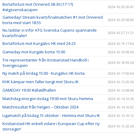
Bortaförlust mot Önnered 38-30 (17-17)
2024-10-29 20:41
#atgsvenskacupen
Gameday! Stream kvartsfinalmatchen #1 mot Önnered
2024-10-29 08:00
borta med start 18:55
Nu laddar vi inför ATG Svenska Cupens spännande
2024-10-27 21:21
kvartsfinaler!
Bortaförlust mot Kungälvs HK med 24-23
2024-10-19 17:06
Gameday mot Kungälv borta 15:00
2024-10-19 08:06
Tre representanter från Kristianstad Handboll i
2024-10-18 09:24
Sverigecupen
Ny match på lördag 15:00 - Kungälvs HK borta
2024-10-17 00:04
KHK kämpar men faller tungt mot Skuru IK
2024-10-15 20:26
GAMEDAY 19:00 #allatillhallen
2024-10-15 08:00
Matchdag imorgon tisdag 19:00 mot Skuru hemma
2024-10-14 10:36
Matchresultat från helgen – Oktober 2024
2024-10-14 10:02
Ligamatch på tisdag 15 oktober - Hemma mot Skuru IK
2024-10-13 10:12
Kristianstad HK enkelt vidare i European Cup efter ny
2024-10-12 20:26
storseger!