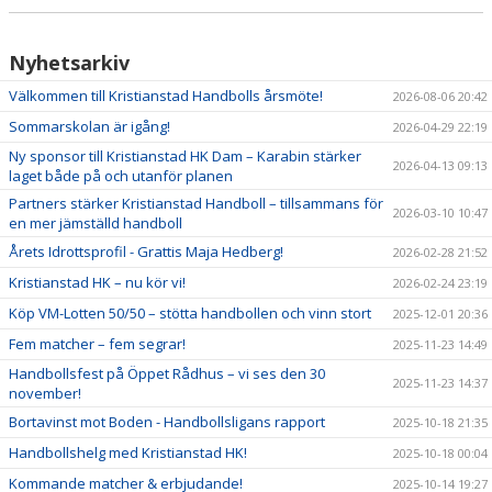
Nyhetsarkiv
Välkommen till Kristianstad Handbolls årsmöte!
2026-08-06 20:42
Sommarskolan är igång!
2026-04-29 22:19
Ny sponsor till Kristianstad HK Dam – Karabin stärker
2026-04-13 09:13
laget både på och utanför planen
Partners stärker Kristianstad Handboll – tillsammans för
2026-03-10 10:47
en mer jämställd handboll
Årets Idrottsprofil - Grattis Maja Hedberg!
2026-02-28 21:52
Kristianstad HK – nu kör vi!
2026-02-24 23:19
Köp VM-Lotten 50/50 – stötta handbollen och vinn stort
2025-12-01 20:36
Fem matcher – fem segrar!
2025-11-23 14:49
Handbollsfest på Öppet Rådhus – vi ses den 30
2025-11-23 14:37
november!
Bortavinst mot Boden - Handbollsligans rapport
2025-10-18 21:35
Handbollshelg med Kristianstad HK!
2025-10-18 00:04
Kommande matcher & erbjudande!
2025-10-14 19:27