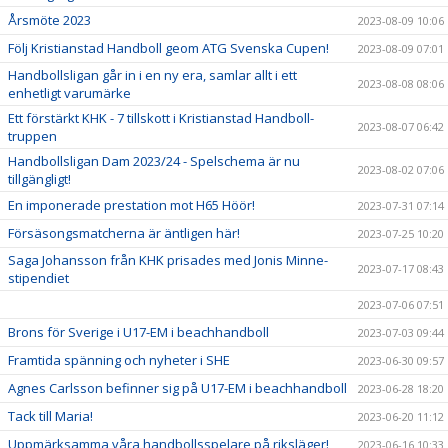
Årsmöte 2023
2023-08-09 10:06
Följ Kristianstad Handboll geom ATG Svenska Cupen!
2023-08-09 07:01
Handbollsligan går in i en ny era, samlar allt i ett
2023-08-08 08:06
enhetligt varumärke
Ett förstärkt KHK - 7 tillskott i Kristianstad Handboll-
2023-08-07 06:42
truppen
Handbollsligan Dam 2023/24 - Spelschema är nu
2023-08-02 07:06
tillgängligt!
En imponerade prestation mot H65 Höör!
2023-07-31 07:14
Försäsongsmatcherna är äntligen här!
2023-07-25 10:20
Saga Johansson från KHK prisades med Jonis Minne-
2023-07-17 08:43
stipendiet
2023-07-06 07:51
Brons för Sverige i U17-EM i beachhandboll
2023-07-03 09:44
Framtida spänning och nyheter i SHE
2023-06-30 09:57
Agnes Carlsson befinner sig på U17-EM i beachhandboll
2023-06-28 18:20
Tack till Maria!
2023-06-20 11:12
Uppmärksamma våra handbollsspelare på riksläger!
2023-06-16 10:33