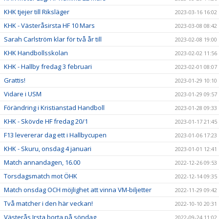
KHK tjejer till Riksläger
2023-03-16 16:02
KHK - Västeråsirsta HF 10 Mars
2023-03-08 08:42
Sarah Carlström klar för två år till
2023-02-08 19:00
KHK Handbollsskolan
2023-02-02 11:56
KHK - Hallby fredag 3 februari
2023-02-01 08:07
Grattis!
2023-01-29 10:10
Vidare i USM
2023-01-29 09:57
Förändring i Kristianstad Handboll
2023-01-28 09:33
KHK - Skövde HF fredag 20/1
2023-01-17 21:45
F13 levererar dag ett i Hallbycupen
2023-01-06 17:23
KHK - Skuru, onsdag 4 januari
2023-01-01 12:41
Match annandagen, 16.00
2022-12-26 09:53
Torsdagsmatch mot ÖHK
2022-12-14 09:35
Match onsdag OCH möjlighet att vinna VM-biljetter
2022-11-29 09:42
Två matcher i den här veckan!
2022-10-10 20:31
Västerås Irsta borta på söndag
2022-09-24 11:02