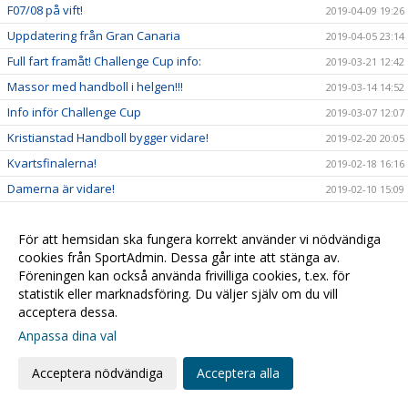
F07/08 på vift!
2019-04-09 19:26
Uppdatering från Gran Canaria
2019-04-05 23:14
Full fart framåt! Challenge Cup info:
2019-03-21 12:42
Massor med handboll i helgen!!!
2019-03-14 14:52
Info inför Challenge Cup
2019-03-07 12:07
Kristianstad Handboll bygger vidare!
2019-02-20 20:05
Kvartsfinalerna!
2019-02-18 16:16
Damerna är vidare!
2019-02-10 15:09
2019-02-09 15:14
För att hemsidan ska fungera korrekt använder vi nödvändiga
Sarah - Månadens spelare i SHE!
2019-01-31 14:29
cookies från SportAdmin. Dessa går inte att stänga av.
Alla till hallen fredagkväll!
2019-01-30 19:32
Föreningen kan också använda frivilliga cookies, t.ex. för
F03 mot Steg 4 i USM
2019-01-28 11:04
statistik eller marknadsföring. Du väljer själv om du vill
acceptera dessa.
USM & Sammandrag...
2019-01-25 13:09
Anpassa dina val
Kristianstad Handboll förstärker Damtruppen
2019-01-14 22:57
Öppettider för kansliet
2019-01-08 14:31
Acceptera nödvändiga
Acceptera alla
Kompisfika för integration!
2018-12-26 10:46