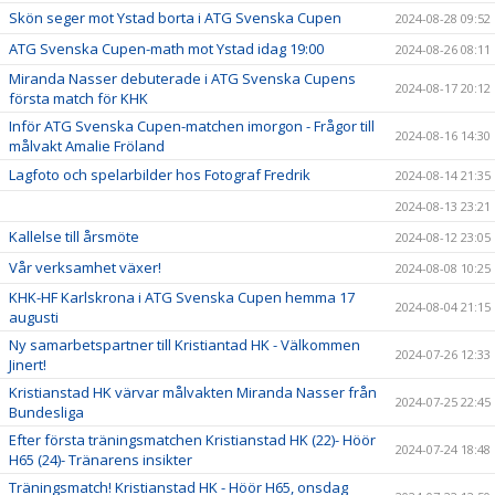
Skön seger mot Ystad borta i ATG Svenska Cupen
2024-08-28 09:52
ATG Svenska Cupen-math mot Ystad idag 19:00
2024-08-26 08:11
Miranda Nasser debuterade i ATG Svenska Cupens
2024-08-17 20:12
första match för KHK
Inför ATG Svenska Cupen-matchen imorgon - Frågor till
2024-08-16 14:30
målvakt Amalie Fröland
Lagfoto och spelarbilder hos Fotograf Fredrik
2024-08-14 21:35
2024-08-13 23:21
Kallelse till årsmöte
2024-08-12 23:05
Vår verksamhet växer!
2024-08-08 10:25
KHK-HF Karlskrona i ATG Svenska Cupen hemma 17
2024-08-04 21:15
augusti
Ny samarbetspartner till Kristiantad HK - Välkommen
2024-07-26 12:33
Jinert!
Kristianstad HK värvar målvakten Miranda Nasser från
2024-07-25 22:45
Bundesliga
Efter första träningsmatchen Kristianstad HK (22)- Höör
2024-07-24 18:48
H65 (24)- Tränarens insikter
Träningsmatch! Kristianstad HK - Höör H65, onsdag