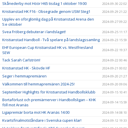
Skånederby mot Höör H65 tisdag 1 oktober 19:00
2024-09-30 22:02
Kristianstad HK F16 - Obsegrade genom USM Steg1
2024-09-29 21:22
Upplev en oförglömlig dag på Kristianstad Arena den
2024-09-27 09:22
5:e oktober
Svea Fröberg debuterar i landslaget!
2024-09-25 11:17
Kristianstad Handboll - Två spelare på landslagssamling
2024-09-23 15:59
EHF European Cup Kristianstad HK vs. Westfriesland
2024-09-22 19:37
SEW
Tack Sarah Carlström!
2024-09-22 00:46
Kristianstad HK - Skövde HF
2024-09-21 00:02
Seger i hemmapremiären
2024-09-20 21:27
Välkommen till hemmapremiären 2024-25!
2024-09-20 09:06
September Highlights för Kristianstad Handbollsklubb
2024-09-15 10:41
Bortaförlust och premiärnerver i Handbollsligan – KHK
2024-09-14 15:59
föll mot Aranäs
Ligapremiär borta mot HK Aranäs 14:00
2024-09-14 08:10
Kvartsfinalmotståndare i Svenska cupen klar!
2024-09-12 19:33