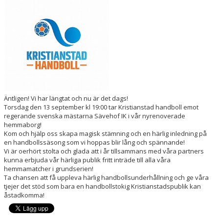
HANDBOLLSSKOLA
PARTNERSKAP
FÖRENINGEN
OM OSS
KONTAKT
Äntligen! Vi har längtat och nu är det dags!
Torsdag den 13 september kl 19:00 tar Kristianstad handboll emot
regerande svenska mästarna Sävehof IK i vår nyrenoverade
hemmaborg!
Kom och hjälp oss skapa magisk stämning och en härlig inledning på
en handbollssäsong som vi hoppas blir lång och spännande!
Vi är oerhört stolta och glada att i år tillsammans med våra partners
kunna erbjuda vår härliga publik fritt inträde till alla våra
hemmamatcher i grundserien!
Ta chansen att få uppleva härlig handbollsunderhållning och ge våra
tjejer det stöd som bara en handbollstokig Kristianstadspublik kan
åstadkomma!