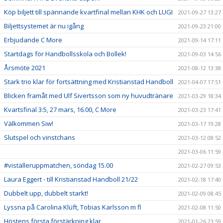
Köp biljett till spännande kvartfinal mellan KHK och LUGI
2021-09-27 13:27
Biljettsystemet är nu igång
2021-09-23 21:00
Erbjudande C More
2021-09-14 17:11
Startdags för Handbollsskola och Bollek!
2021-09-03 14:56
Årsmöte 2021
2021-08-12 13:38
Stark trio klar för fortsättning med Kristianstad Handboll
2021-04-07 17:51
Blicken framåt med Ulf Sivertsson som ny huvudtränare
2021-03-29 18:34
Kvartsfinal 3:5, 27 mars, 16.00, C More
2021-03-23 17:41
Välkommen Siw!
2021-03-17 19:28
Slutspel och vinstchans
2021-03-12 08:52
2021-03-06 11:59
#viställeruppmatchen, söndag 15.00
2021-02-27 09:53
Laura Eggert - till Kristianstad Handboll 21/22
2021-02-18 17:40
Dubbelt upp, dubbelt starkt!
2021-02-09 08:45
Lyssna på Carolina Klüft, Tobias Karlsson m fl
2021-02-08 11:50
Höstens första förstärkning klar
2021-01-26 23:59