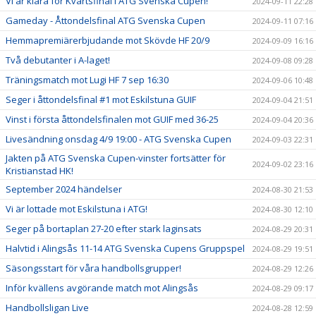
Vi är klara för Kvartsfinal i ATG Svenska Cupen!
2024-09-11 22:28
Gameday - Åttondelsfinal ATG Svenska Cupen
2024-09-11 07:16
Hemmapremiärerbjudande mot Skövde HF 20/9
2024-09-09 16:16
Två debutanter i A-laget!
2024-09-08 09:28
Träningsmatch mot Lugi HF 7 sep 16:30
2024-09-06 10:48
Seger i åttondelsfinal #1 mot Eskilstuna GUIF
2024-09-04 21:51
Vinst i första åttondelsfinalen mot GUIF med 36-25
2024-09-04 20:36
Livesändning onsdag 4/9 19:00 - ATG Svenska Cupen
2024-09-03 22:31
Jakten på ATG Svenska Cupen-vinster fortsätter för
2024-09-02 23:16
Kristianstad HK!
September 2024 händelser
2024-08-30 21:53
Vi är lottade mot Eskilstuna i ATG!
2024-08-30 12:10
Seger på bortaplan 27-20 efter stark laginsats
2024-08-29 20:31
Halvtid i Alingsås 11-14 ATG Svenska Cupens Gruppspel
2024-08-29 19:51
Säsongsstart för våra handbollsgrupper!
2024-08-29 12:26
Inför kvällens avgörande match mot Alingsås
2024-08-29 09:17
Handbollsligan Live
2024-08-28 12:59