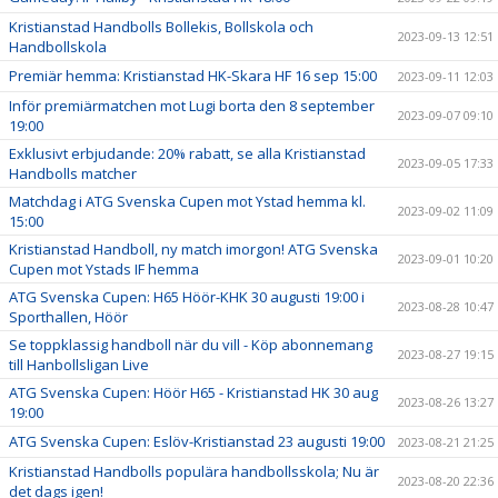
Kristianstad Handbolls Bollekis, Bollskola och
2023-09-13 12:51
Handbollskola
Premiär hemma: Kristianstad HK-Skara HF 16 sep 15:00
2023-09-11 12:03
Inför premiärmatchen mot Lugi borta den 8 september
2023-09-07 09:10
19:00
Exklusivt erbjudande: 20% rabatt, se alla Kristianstad
2023-09-05 17:33
Handbolls matcher
Matchdag i ATG Svenska Cupen mot Ystad hemma kl.
2023-09-02 11:09
15:00
Kristianstad Handboll, ny match imorgon! ATG Svenska
2023-09-01 10:20
Cupen mot Ystads IF hemma
ATG Svenska Cupen: H65 Höör-KHK 30 augusti 19:00 i
2023-08-28 10:47
Sporthallen, Höör
Se toppklassig handboll när du vill - Köp abonnemang
2023-08-27 19:15
till Hanbollsligan Live
ATG Svenska Cupen: Höör H65 - Kristianstad HK 30 aug
2023-08-26 13:27
19:00
ATG Svenska Cupen: Eslöv-Kristianstad 23 augusti 19:00
2023-08-21 21:25
Kristianstad Handbolls populära handbollsskola; Nu är
2023-08-20 22:36
det dags igen!