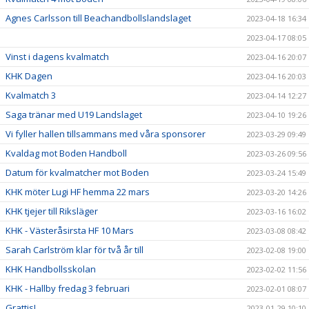
Agnes Carlsson till Beachandbollslandslaget
2023-04-18 16:34
2023-04-17 08:05
Vinst i dagens kvalmatch
2023-04-16 20:07
KHK Dagen
2023-04-16 20:03
Kvalmatch 3
2023-04-14 12:27
Saga tränar med U19 Landslaget
2023-04-10 19:26
Vi fyller hallen tillsammans med våra sponsorer
2023-03-29 09:49
Kvaldag mot Boden Handboll
2023-03-26 09:56
Datum för kvalmatcher mot Boden
2023-03-24 15:49
KHK möter Lugi HF hemma 22 mars
2023-03-20 14:26
KHK tjejer till Riksläger
2023-03-16 16:02
KHK - Västeråsirsta HF 10 Mars
2023-03-08 08:42
Sarah Carlström klar för två år till
2023-02-08 19:00
KHK Handbollsskolan
2023-02-02 11:56
KHK - Hallby fredag 3 februari
2023-02-01 08:07
Grattis!
2023-01-29 10:10