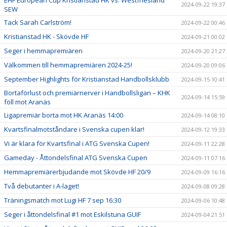
EHF European Cup Kristianstad HK vs. Westfriesland
2024-09-22 19:37
SEW
Tack Sarah Carlström!
2024-09-22 00:46
Kristianstad HK - Skövde HF
2024-09-21 00:02
Seger i hemmapremiären
2024-09-20 21:27
Välkommen till hemmapremiären 2024-25!
2024-09-20 09:06
September Highlights för Kristianstad Handbollsklubb
2024-09-15 10:41
Bortaförlust och premiärnerver i Handbollsligan – KHK
2024-09-14 15:59
föll mot Aranäs
Ligapremiär borta mot HK Aranäs 14:00
2024-09-14 08:10
Kvartsfinalmotståndare i Svenska cupen klar!
2024-09-12 19:33
Vi är klara för Kvartsfinal i ATG Svenska Cupen!
2024-09-11 22:28
Gameday - Åttondelsfinal ATG Svenska Cupen
2024-09-11 07:16
Hemmapremiärerbjudande mot Skövde HF 20/9
2024-09-09 16:16
Två debutanter i A-laget!
2024-09-08 09:28
Träningsmatch mot Lugi HF 7 sep 16:30
2024-09-06 10:48
Seger i åttondelsfinal #1 mot Eskilstuna GUIF
2024-09-04 21:51