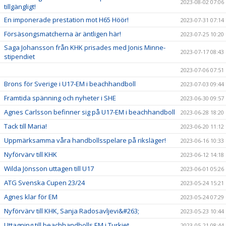
2023-08-02 07:06
tillgängligt!
En imponerade prestation mot H65 Höör!
2023-07-31 07:14
Försäsongsmatcherna är äntligen här!
2023-07-25 10:20
Saga Johansson från KHK prisades med Jonis Minne-
2023-07-17 08:43
stipendiet
2023-07-06 07:51
Brons för Sverige i U17-EM i beachhandboll
2023-07-03 09:44
Framtida spänning och nyheter i SHE
2023-06-30 09:57
Agnes Carlsson befinner sig på U17-EM i beachhandboll
2023-06-28 18:20
Tack till Maria!
2023-06-20 11:12
Uppmärksamma våra handbollsspelare på riksläger!
2023-06-16 10:33
Nyförvärv till KHK
2023-06-12 14:18
Wilda Jönsson uttagen till U17
2023-06-01 05:26
ATG Svenska Cupen 23/24
2023-05-24 15:21
Agnes klar för EM
2023-05-24 07:29
Nyförvärv till KHK, Sanja Radosavljevi&#263;
2023-05-23 10:44
Uttagning till beachhandbolls EM i Turkiet
2023-05-21 08:44