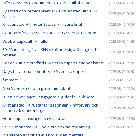
Uffe Larssons experiment ska ta KHK till slutspel
2025-09-22 22:09
Ligastart och hemmapremiär - Kristianstad HK vs HK
2025-09-20 20:08
Aranäs
Kristianstad HK möter Ystads IF i kvartsfinal
2025-09-12 19:05
Handbollsfest i Kristianstad – ATG Svenska Cupen!
2025-09-03 20:50
Dubbel cupkväll i A-hallen!
2025-09-02 14:55
30–23 mot Kungälv – KHK skaffade sig drömläge inför
2025-08-30 18:33
returen
Här är KHK:s motstånd i Svenska cupens åttondelsfinal
2025-08-30 09:01
Dags för åttondelsfinal i ATG Svenska Cupen!
2025-08-29 20:42
Årsmöte 2025
2025-08-10 17:53
ATG Svenska Cupen på hemmaplan!
2025-08-10 12:26
Bli en del av laget – engagera dig ideellt i klubben!
2025-08-07 09:49
Kristianstad HK rustar för säsongen – nyförvärv och
2025-08-05 19:24
comeback stärker laget
Heads up – säsongen smygstartar!
2025-08-01 17:56
Följ Kristianstad HK – på plats och via streaming!
2025-07-31 10:18
Premiären är spikad -nu börjar den mentala