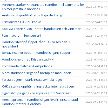
Partners stärker Kristianstad Handboll – tillsammans för
2026-03-10 10:47
en mer jämställd handboll
Årets Idrottsprofil - Grattis Maja Hedberg!
2026-02-28 21:52
Kristianstad HK – nu kör vi!
2026-02-24 23:19
Köp VM-Lotten 50/50 – stötta handbollen och vinn stort
2025-12-01 20:36
Fem matcher – fem segrar!
2025-11-23 14:49
Handbollsfest på Öppet Rådhus – vi ses den 30
2025-11-23 14:37
november!
Bortavinst mot Boden - Handbollsligans rapport
2025-10-18 21:35
Handbollshelg med Kristianstad HK!
2025-10-18 00:04
Kommande matcher & erbjudande!
2025-10-14 19:27
Moralstärkande seger på bortaplan mot Boden
2025-10-11 16:12
Första segern – stark insats av hela laget
2025-10-04 15:32
KHK:s starka upphämtning räckte inte hela vägen
2025-10-02 19:33
Ligamatch på gång – vi är på väg mot Västerås!
2025-10-02 10:37
Hemmapremiär i Handbollsligan ikväll!– Kristianstad
2025-09-24 14:40
Handboll möter HK Aranäs!