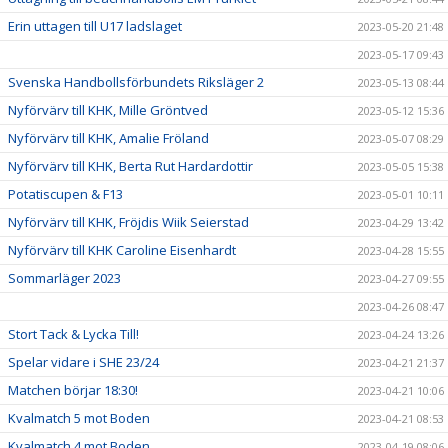
Erin uttagen till U17 ladslaget
2023-05-20 21:48
2023-05-17 09:43
Svenska Handbollsförbundets Riksläger 2
2023-05-13 08:44
Nyförvärv till KHK, Mille Gröntved
2023-05-12 15:36
Nyförvärv till KHK, Amalie Fröland
2023-05-07 08:29
Nyförvärv till KHK, Berta Rut Hardardottir
2023-05-05 15:38
Potatiscupen & F13
2023-05-01 10:11
Nyförvärv till KHK, Fröjdis Wiik Seierstad
2023-04-29 13:42
Nyförvärv till KHK Caroline Eisenhardt
2023-04-28 15:55
Sommarläger 2023
2023-04-27 09:55
2023-04-26 08:47
Stort Tack & Lycka Till!
2023-04-24 13:26
Spelar vidare i SHE 23/24
2023-04-21 21:37
Matchen börjar 18:30!
2023-04-21 10:06
Kvalmatch 5 mot Boden
2023-04-21 08:53
Kvalmatch 4 mot Boden
2023-04-19 08:06