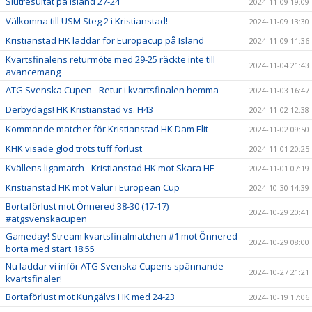
Slutresultat på Island 27-24
2024-11-09 19:09
Välkomna till USM Steg 2 i Kristianstad!
2024-11-09 13:30
Kristianstad HK laddar för Europacup på Island
2024-11-09 11:36
Kvartsfinalens returmöte med 29-25 räckte inte till
2024-11-04 21:43
avancemang
ATG Svenska Cupen - Retur i kvartsfinalen hemma
2024-11-03 16:47
Derbydags! HK Kristianstad vs. H43
2024-11-02 12:38
Kommande matcher för Kristianstad HK Dam Elit
2024-11-02 09:50
KHK visade glöd trots tuff förlust
2024-11-01 20:25
Kvällens ligamatch - Kristianstad HK mot Skara HF
2024-11-01 07:19
Kristianstad HK mot Valur i European Cup
2024-10-30 14:39
Bortaförlust mot Önnered 38-30 (17-17)
2024-10-29 20:41
#atgsvenskacupen
Gameday! Stream kvartsfinalmatchen #1 mot Önnered
2024-10-29 08:00
borta med start 18:55
Nu laddar vi inför ATG Svenska Cupens spännande
2024-10-27 21:21
kvartsfinaler!
Bortaförlust mot Kungälvs HK med 24-23
2024-10-19 17:06