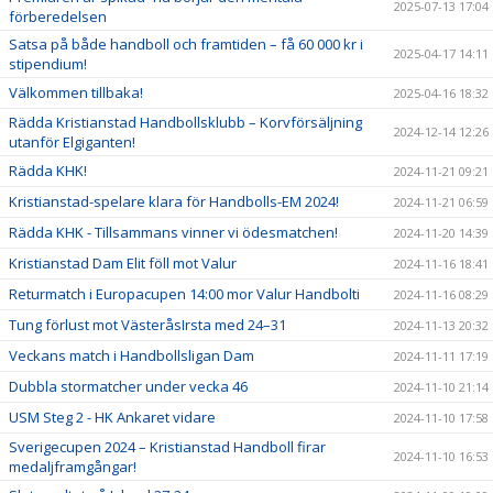
2025-07-13 17:04
förberedelsen
Satsa på både handboll och framtiden – få 60 000 kr i
2025-04-17 14:11
stipendium!
Välkommen tillbaka!
2025-04-16 18:32
Rädda Kristianstad Handbollsklubb – Korvförsäljning
2024-12-14 12:26
utanför Elgiganten!
Rädda KHK!
2024-11-21 09:21
Kristianstad-spelare klara för Handbolls-EM 2024!
2024-11-21 06:59
Rädda KHK - Tillsammans vinner vi ödesmatchen!
2024-11-20 14:39
Kristianstad Dam Elit föll mot Valur
2024-11-16 18:41
Returmatch i Europacupen 14:00 mor Valur Handbolti
2024-11-16 08:29
Tung förlust mot VästeråsIrsta med 24–31
2024-11-13 20:32
Veckans match i Handbollsligan Dam
2024-11-11 17:19
Dubbla stormatcher under vecka 46
2024-11-10 21:14
USM Steg 2 - HK Ankaret vidare
2024-11-10 17:58
Sverigecupen 2024 – Kristianstad Handboll firar
2024-11-10 16:53
medaljframgångar!