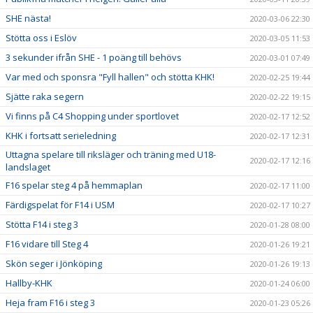
SHE nästa!
2020-03-06 22:30
Stötta oss i Eslöv
2020-03-05 11:53
3 sekunder ifrån SHE - 1 poäng till behövs
2020-03-01 07:49
Var med och sponsra "Fyll hallen" och stötta KHK!
2020-02-25 19:44
Sjätte raka segern
2020-02-22 19:15
Vi finns på C4 Shopping under sportlovet
2020-02-17 12:52
KHK i fortsatt serieledning
2020-02-17 12:31
Uttagna spelare till riksläger och träning med U18-
2020-02-17 12:16
landslaget
F16 spelar steg 4 på hemmaplan
2020-02-17 11:00
Färdigspelat för F14 i USM
2020-02-17 10:27
Stötta F14 i steg 3
2020-01-28 08:00
F16 vidare till Steg 4
2020-01-26 19:21
Skön seger i Jönköping
2020-01-26 19:13
Hallby-KHK
2020-01-24 06:00
Heja fram F16 i steg 3
2020-01-23 05:26