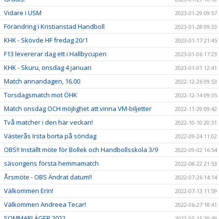
Vidare i USM
2023-01-29 09:57
Förändring i Kristianstad Handboll
2023-01-28 09:33
KHK - Skövde HF fredag 20/1
2023-01-17 21:45
F13 levererar dag ett i Hallbycupen
2023-01-06 17:23
KHK - Skuru, onsdag 4 januari
2023-01-01 12:41
Match annandagen, 16.00
2022-12-26 09:53
Torsdagsmatch mot ÖHK
2022-12-14 09:35
Match onsdag OCH möjlighet att vinna VM-biljetter
2022-11-29 09:42
Två matcher i den här veckan!
2022-10-10 20:31
Västerås Irsta borta på söndag
2022-09-24 11:02
OBS!! Inställt möte för Bollek och Handbollsskola 3/9
2022-09-02 16:54
säsongens första hemmamatch
2022-08-22 21:53
Årsmöte - OBS Ändrat datum!!
2022-07-26 14:14
Välkommen Erin!
2022-07-13 11:59
Välkommen Andreea Tecar!
2022-06-27 18:41
SOMMARLÄGER 2022
2022-05-15 20:49