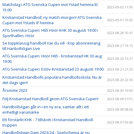
Matchdag i ATG Svenska Cupen mot Ystad hemma kl.
2023-09-02 11:09
15:00
Kristianstad Handboll, ny match imorgon! ATG Svenska
2023-09-01 10:20
Cupen mot Ystads IF hemma
ATG Svenska Cupen: H65 Höör-KHK 30 augusti 19:00 i
2023-08-28 10:47
Sporthallen, Höör
Se toppklassig handboll när du vill - Köp abonnemang
2023-08-27 19:15
till Hanbollsligan Live
ATG Svenska Cupen: Höör H65 - Kristianstad HK 30 aug
2023-08-26 13:27
19:00
ATG Svenska Cupen: Eslöv-Kristianstad 23 augusti 19:00
2023-08-21 21:25
Kristianstad Handbolls populära handbollsskola; Nu är
2023-08-20 22:36
det dags igen!
Årsmöte 2023
2023-08-09 10:06
Följ Kristianstad Handboll geom ATG Svenska Cupen!
2023-08-09 07:01
Handbollsligan går in i en ny era, samlar allt i ett
2023-08-08 08:06
enhetligt varumärke
Ett förstärkt KHK - 7 tillskott i Kristianstad Handboll-
2023-08-07 06:42
truppen
Handbollsligan Dam 2023/24 - Spelschema är nu