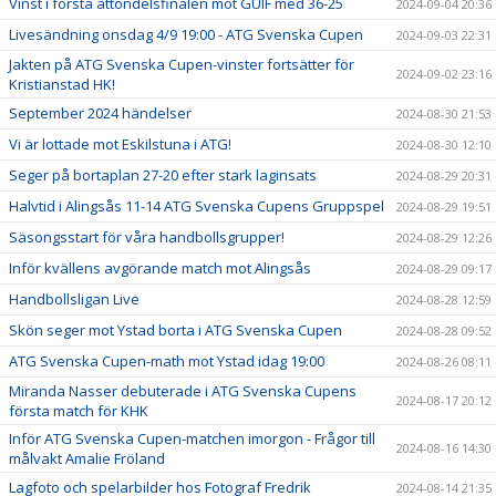
Vinst i första åttondelsfinalen mot GUIF med 36-25
2024-09-04 20:36
Livesändning onsdag 4/9 19:00 - ATG Svenska Cupen
2024-09-03 22:31
Jakten på ATG Svenska Cupen-vinster fortsätter för
2024-09-02 23:16
Kristianstad HK!
September 2024 händelser
2024-08-30 21:53
Vi är lottade mot Eskilstuna i ATG!
2024-08-30 12:10
Seger på bortaplan 27-20 efter stark laginsats
2024-08-29 20:31
Halvtid i Alingsås 11-14 ATG Svenska Cupens Gruppspel
2024-08-29 19:51
Säsongsstart för våra handbollsgrupper!
2024-08-29 12:26
Inför kvällens avgörande match mot Alingsås
2024-08-29 09:17
Handbollsligan Live
2024-08-28 12:59
Skön seger mot Ystad borta i ATG Svenska Cupen
2024-08-28 09:52
ATG Svenska Cupen-math mot Ystad idag 19:00
2024-08-26 08:11
Miranda Nasser debuterade i ATG Svenska Cupens
2024-08-17 20:12
första match för KHK
Inför ATG Svenska Cupen-matchen imorgon - Frågor till
2024-08-16 14:30
målvakt Amalie Fröland
Lagfoto och spelarbilder hos Fotograf Fredrik
2024-08-14 21:35