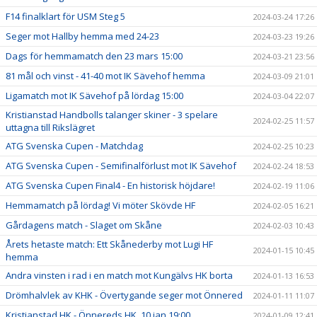
F14 finalklart för USM Steg 5
2024-03-24 17:26
Seger mot Hallby hemma med 24-23
2024-03-23 19:26
Dags för hemmamatch den 23 mars 15:00
2024-03-21 23:56
81 mål och vinst - 41-40 mot IK Sävehof hemma
2024-03-09 21:01
Ligamatch mot IK Sävehof på lördag 15:00
2024-03-04 22:07
Kristianstad Handbolls talanger skiner - 3 spelare
2024-02-25 11:57
uttagna till Rikslägret
ATG Svenska Cupen - Matchdag
2024-02-25 10:23
ATG Svenska Cupen - Semifinalförlust mot IK Sävehof
2024-02-24 18:53
ATG Svenska Cupen Final4 - En historisk höjdare!
2024-02-19 11:06
Hemmamatch på lördag! Vi möter Skövde HF
2024-02-05 16:21
Gårdagens match - Slaget om Skåne
2024-02-03 10:43
Årets hetaste match: Ett Skånederby mot Lugi HF
2024-01-15 10:45
hemma
Andra vinsten i rad i en match mot Kungälvs HK borta
2024-01-13 16:53
Drömhalvlek av KHK - Övertygande seger mot Önnered
2024-01-11 11:07
Kristianstad HK - Önnereds HK, 10 jan 19:00
2024-01-09 12:41