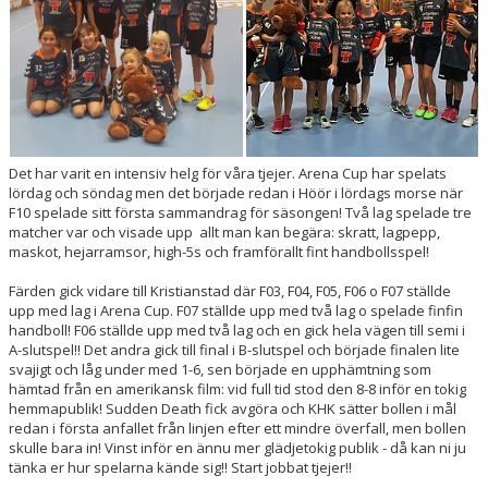
Det har varit en intensiv helg för våra tjejer. Arena Cup har spelats
lördag och söndag men det började redan i Höör i lördags morse när
F10 spelade sitt första sammandrag för säsongen! Två lag spelade tre
matcher var och visade upp allt man kan begära: skratt, lagpepp,
maskot, hejarramsor, high-5s och framförallt fint handbollsspel!
Färden gick vidare till Kristianstad där F03, F04, F05, F06 o F07 ställde
upp med lag i Arena Cup. F07 ställde upp med två lag o spelade finfin
handboll! F06 ställde upp med två lag och en gick hela vägen till semi i
A-slutspel!! Det andra gick till final i B-slutspel och började finalen lite
svajigt och låg under med 1-6, sen började en upphämtning som
hämtad från en amerikansk film: vid full tid stod den 8-8 inför en tokig
hemmapublik! Sudden Death fick avgöra och KHK sätter bollen i mål
redan i första anfallet från linjen efter ett mindre överfall, men bollen
skulle bara in! Vinst inför en ännu mer glädjetokig publik - då kan ni ju
tänka er hur spelarna kände sig!! Start jobbat tjejer!!