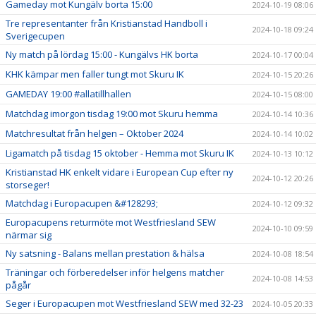
Gameday mot Kungälv borta 15:00
2024-10-19 08:06
Tre representanter från Kristianstad Handboll i
2024-10-18 09:24
Sverigecupen
Ny match på lördag 15:00 - Kungälvs HK borta
2024-10-17 00:04
KHK kämpar men faller tungt mot Skuru IK
2024-10-15 20:26
GAMEDAY 19:00 #allatillhallen
2024-10-15 08:00
Matchdag imorgon tisdag 19:00 mot Skuru hemma
2024-10-14 10:36
Matchresultat från helgen – Oktober 2024
2024-10-14 10:02
Ligamatch på tisdag 15 oktober - Hemma mot Skuru IK
2024-10-13 10:12
Kristianstad HK enkelt vidare i European Cup efter ny
2024-10-12 20:26
storseger!
Matchdag i Europacupen &#128293;
2024-10-12 09:32
Europacupens returmöte mot Westfriesland SEW
2024-10-10 09:59
närmar sig
Ny satsning - Balans mellan prestation & hälsa
2024-10-08 18:54
Träningar och förberedelser inför helgens matcher
2024-10-08 14:53
pågår
Seger i Europacupen mot Westfriesland SEW med 32-23
2024-10-05 20:33