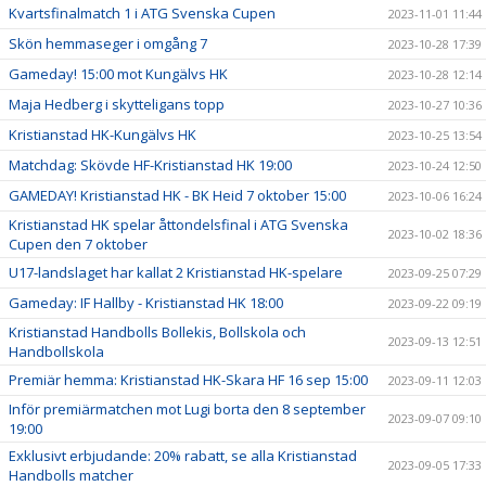
Kvartsfinalmatch 1 i ATG Svenska Cupen
2023-11-01 11:44
Skön hemmaseger i omgång 7
2023-10-28 17:39
Gameday! 15:00 mot Kungälvs HK
2023-10-28 12:14
Maja Hedberg i skytteligans topp
2023-10-27 10:36
Kristianstad HK-Kungälvs HK
2023-10-25 13:54
Matchdag: Skövde HF-Kristianstad HK 19:00
2023-10-24 12:50
GAMEDAY! Kristianstad HK - BK Heid 7 oktober 15:00
2023-10-06 16:24
Kristianstad HK spelar åttondelsfinal i ATG Svenska
2023-10-02 18:36
Cupen den 7 oktober
U17-landslaget har kallat 2 Kristianstad HK-spelare
2023-09-25 07:29
Gameday: IF Hallby - Kristianstad HK 18:00
2023-09-22 09:19
Kristianstad Handbolls Bollekis, Bollskola och
2023-09-13 12:51
Handbollskola
Premiär hemma: Kristianstad HK-Skara HF 16 sep 15:00
2023-09-11 12:03
Inför premiärmatchen mot Lugi borta den 8 september
2023-09-07 09:10
19:00
Exklusivt erbjudande: 20% rabatt, se alla Kristianstad
2023-09-05 17:33
Handbolls matcher