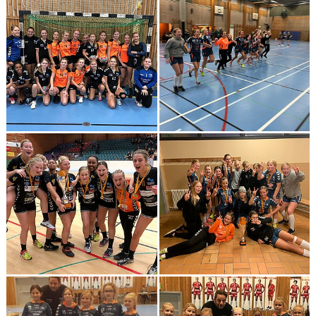
HANDBOLLSSKOLA
PARTNERSKAP
FÖRENINGEN
OM OSS
KONTAKT