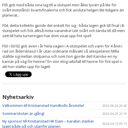
F05 gick med båda sina lag till a-slutspel men åkte tyvärr på lite för
svårt motstånd i kvartsfinalerna och fick avsluta helgen lite tidigare än
planerat...
F04, detta kollektiv gjorde det enkelt för sig - båda lagen gick till final i B-
slutspelet och fick alltså möta varandra! Lite svårt och tända till då men
sett till hela turneringen har dom visat upp fint spel!
F03 i 03/02 gick även i år hela vägen i A-slutspelet och vann för 4 året i
rad sin åldersklass! I år utan ordinarie målvakt så utespelaren Milla
ställde sig mellan stolparna och som hon gjorde det! Kanske en ny
karriär på väg för henne? En stor elog iallafall till henne för fint spel o
att hon ställer upp för laget!
Nyhetsarkiv
Välkommen till Kristianstad Handbolls årsmöte!
2026-08-06 20:42
Sommarskolan är igång!
2026-04-29 22:19
Ny sponsor till Kristianstad HK Dam – Karabin stärker
2026-04-13 09:13
laget både på och utanför planen