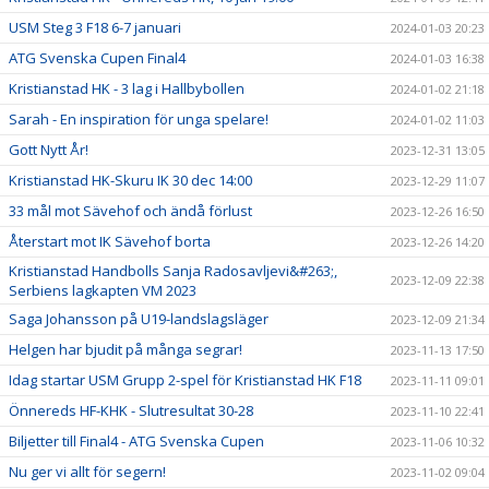
USM Steg 3 F18 6-7 januari
2024-01-03 20:23
ATG Svenska Cupen Final4
2024-01-03 16:38
Kristianstad HK - 3 lag i Hallbybollen
2024-01-02 21:18
Sarah - En inspiration för unga spelare!
2024-01-02 11:03
Gott Nytt År!
2023-12-31 13:05
Kristianstad HK-Skuru IK 30 dec 14:00
2023-12-29 11:07
33 mål mot Sävehof och ändå förlust
2023-12-26 16:50
Återstart mot IK Sävehof borta
2023-12-26 14:20
Kristianstad Handbolls Sanja Radosavljevi&#263;,
2023-12-09 22:38
Serbiens lagkapten VM 2023
Saga Johansson på U19-landslagsläger
2023-12-09 21:34
Helgen har bjudit på många segrar!
2023-11-13 17:50
Idag startar USM Grupp 2-spel för Kristianstad HK F18
2023-11-11 09:01
Önnereds HF-KHK - Slutresultat 30-28
2023-11-10 22:41
Biljetter till Final4 - ATG Svenska Cupen
2023-11-06 10:32
Nu ger vi allt för segern!
2023-11-02 09:04