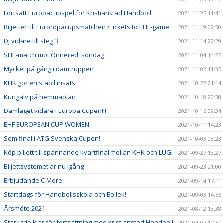
Fortsatt Europacupspel för Kristianstad Handboll
2021-11-25 11:41
Biljetter till Euroropacupsmatchen /Tickets to EHF-game
2021-11-19 09:30
DJ vidare till steg 3
2021-11-14 22:29
SHE-match mot Önnered, söndag
2021-11-04 14:25
Mycket på gång i damtruppen
2021-11-02 11:35
KHK gör en stabil insats
2021-10-22 21:14
Kungälv på hemmaplan
2021-10-18 20:38
Damlaget vidare i Europa Cupen!!!
2021-10-16 09:34
EHF EUROPEAN CUP WOMEN
2021-10-11 14:23
Semifinal i ATG Svenska Cupen!
2021-10-03 08:23
Köp biljett till spännande kvartfinal mellan KHK och LUGI
2021-09-27 13:27
Biljettsystemet är nu igång
2021-09-23 21:00
Erbjudande C More
2021-09-14 17:11
Startdags för Handbollsskola och Bollek!
2021-09-03 14:56
Årsmöte 2021
2021-08-12 13:38
Stark trio klar för fortsättning med Kristianstad Handboll
2021-04-07 17:51