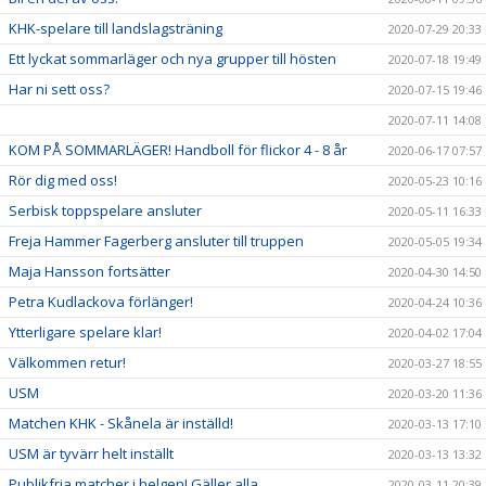
KHK-spelare till landslagsträning
2020-07-29 20:33
Ett lyckat sommarläger och nya grupper till hösten
2020-07-18 19:49
Har ni sett oss?
2020-07-15 19:46
2020-07-11 14:08
KOM PÅ SOMMARLÄGER! Handboll för flickor 4 - 8 år
2020-06-17 07:57
Rör dig med oss!
2020-05-23 10:16
Serbisk toppspelare ansluter
2020-05-11 16:33
Freja Hammer Fagerberg ansluter till truppen
2020-05-05 19:34
Maja Hansson fortsätter
2020-04-30 14:50
Petra Kudlackova förlänger!
2020-04-24 10:36
Ytterligare spelare klar!
2020-04-02 17:04
Välkommen retur!
2020-03-27 18:55
USM
2020-03-20 11:36
Matchen KHK - Skånela är inställd!
2020-03-13 17:10
USM är tyvärr helt inställt
2020-03-13 13:32
Publikfria matcher i helgen! Gäller alla
2020-03-11 20:39