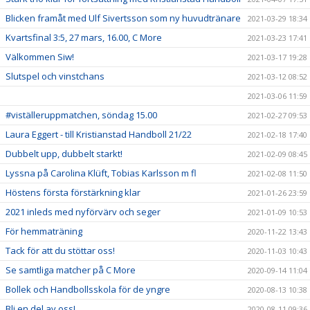
Blicken framåt med Ulf Sivertsson som ny huvudtränare
2021-03-29 18:34
Kvartsfinal 3:5, 27 mars, 16.00, C More
2021-03-23 17:41
Välkommen Siw!
2021-03-17 19:28
Slutspel och vinstchans
2021-03-12 08:52
2021-03-06 11:59
#viställeruppmatchen, söndag 15.00
2021-02-27 09:53
Laura Eggert - till Kristianstad Handboll 21/22
2021-02-18 17:40
Dubbelt upp, dubbelt starkt!
2021-02-09 08:45
Lyssna på Carolina Klüft, Tobias Karlsson m fl
2021-02-08 11:50
Höstens första förstärkning klar
2021-01-26 23:59
2021 inleds med nyförvärv och seger
2021-01-09 10:53
För hemmaträning
2020-11-22 13:43
Tack för att du stöttar oss!
2020-11-03 10:43
Se samtliga matcher på C More
2020-09-14 11:04
Bollek och Handbollsskola för de yngre
2020-08-13 10:38
Bli en del av oss!
2020-08-11 09:36