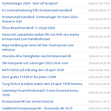
Sommarläger 2024 - Vem vill du tipsa?
2024-07-05 15:03
En sommarhälsning från Kristianstad Handboll
2024-06-28 22:57
Kristianstad Handboll -Sommarläger för barn 2024 -
2024-06-24 19:51
Anmäl er här!
Åhus Beachhandboll 11-20 juli 2024
2024-06-22 20:08
Historiskt samarbete mellan IFK och KHK ska stärka
2024-05-29 16:53
Kristianstad som handbollsstad
Maja Hedberg tar emot All Star Team-priset som
2024-05-24 14:02
mittsexa
Utveckla dina färdigheter med Kristianstad HK
2024-05-16 11:45
SM-slutspelet och säsongen 2023-24 är över
2024-04-29 20:36
MATCHDAG på måndag den 29 april 19:00
2024-04-28 14:51
Stort grattis F14 till er 8:e plats i USM!
2024-04-28 14:39
Tung förlust & måste-match den 29 april 19:00 hemma
2024-04-24 20:53
Gameday! Kvartsfinalsmatch 3 mot Önnered borta -
2024-04-24 12:04
19:00
Kristianstad HK har skrivit historia!
2024-04-21 20:17
GAMEDAY! Kristianstad HK - Önnereds HK 16:15
2024-04-21 09:50