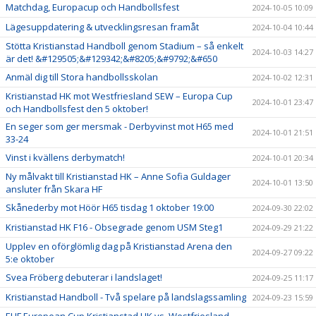
Matchdag, Europacup och Handbollsfest
2024-10-05 10:09
Lägesuppdatering & utvecklingsresan framåt
2024-10-04 10:44
Stötta Kristianstad Handboll genom Stadium – så enkelt
2024-10-03 14:27
är det! &#129505;&#129342;&#8205;&#9792;&#650
Anmäl dig till Stora handbollsskolan
2024-10-02 12:31
Kristianstad HK mot Westfriesland SEW – Europa Cup
2024-10-01 23:47
och Handbollsfest den 5 oktober!
En seger som ger mersmak - Derbyvinst mot H65 med
2024-10-01 21:51
33-24
Vinst i kvällens derbymatch!
2024-10-01 20:34
Ny målvakt till Kristianstad HK – Anne Sofia Guldager
2024-10-01 13:50
ansluter från Skara HF
Skånederby mot Höör H65 tisdag 1 oktober 19:00
2024-09-30 22:02
Kristianstad HK F16 - Obsegrade genom USM Steg1
2024-09-29 21:22
Upplev en oförglömlig dag på Kristianstad Arena den
2024-09-27 09:22
5:e oktober
Svea Fröberg debuterar i landslaget!
2024-09-25 11:17
Kristianstad Handboll - Två spelare på landslagssamling
2024-09-23 15:59