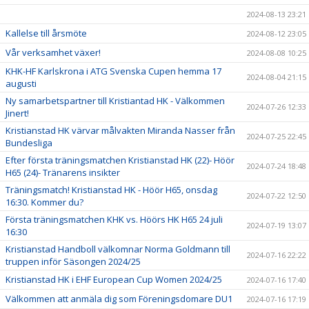
2024-08-13 23:21
Kallelse till årsmöte
2024-08-12 23:05
Vår verksamhet växer!
2024-08-08 10:25
KHK-HF Karlskrona i ATG Svenska Cupen hemma 17
2024-08-04 21:15
augusti
Ny samarbetspartner till Kristiantad HK - Välkommen
2024-07-26 12:33
Jinert!
Kristianstad HK värvar målvakten Miranda Nasser från
2024-07-25 22:45
Bundesliga
Efter första träningsmatchen Kristianstad HK (22)- Höör
2024-07-24 18:48
H65 (24)- Tränarens insikter
Träningsmatch! Kristianstad HK - Höör H65, onsdag
2024-07-22 12:50
16:30. Kommer du?
Första träningsmatchen KHK vs. Höörs HK H65 24 juli
2024-07-19 13:07
16:30
Kristianstad Handboll välkomnar Norma Goldmann till
2024-07-16 22:22
truppen inför Säsongen 2024/25
Kristianstad HK i EHF European Cup Women 2024/25
2024-07-16 17:40
Välkommen att anmäla dig som Föreningsdomare DU1
2024-07-16 17:19