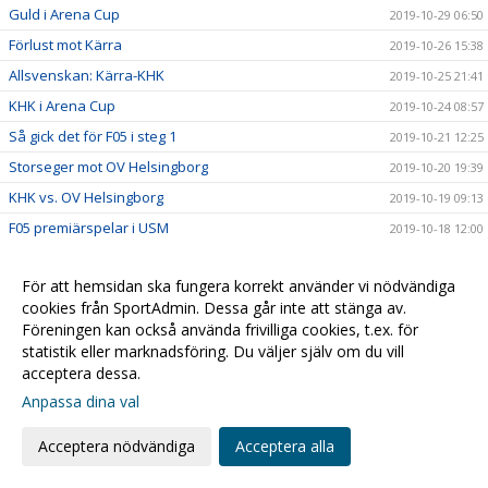
Guld i Arena Cup
2019-10-29 06:50
Förlust mot Kärra
2019-10-26 15:38
Allsvenskan: Kärra-KHK
2019-10-25 21:41
KHK i Arena Cup
2019-10-24 08:57
Så gick det för F05 i steg 1
2019-10-21 12:25
Storseger mot OV Helsingborg
2019-10-20 19:39
KHK vs. OV Helsingborg
2019-10-19 09:13
F05 premiärspelar i USM
2019-10-18 12:00
Tre tjejer uttagna i Skånelaget
2019-10-17 18:48
För att hemsidan ska fungera korrekt använder vi nödvändiga
5 tjejer på regional träningsdag
2019-10-16 19:12
cookies från SportAdmin. Dessa går inte att stänga av.
Petra uttagen till landslagsläger
2019-10-16 13:31
Föreningen kan också använda frivilliga cookies, t.ex. för
Seger mot Tyresö och derby väntar i Arenan
statistik eller marknadsföring. Du väljer själv om du vill
2019-10-14 11:25
acceptera dessa.
Äntigen hemmapremiär!!
2019-10-04 11:52
Anpassa dina val
Extra Extra: Damernas alla matcher streamas!!
2019-09-30 19:01
Bollskolan drar igång!!
2019-09-06 12:18
Acceptera nödvändiga
Acceptera alla
Reserapport från Danmark!
2019-08-19 13:02