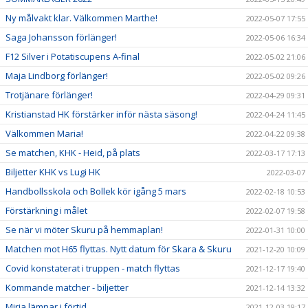
Ny målvakt klar. Välkommen Marthe!
2022-05-07 17:55
Saga Johansson förlänger!
2022-05-06 16:34
F12 Silver i Potatiscupens A-final
2022-05-02 21:06
Maja Lindborg förlänger!
2022-05-02 09:26
Trotjänare förlänger!
2022-04-29 09:31
Kristianstad HK förstärker inför nästa säsong!
2022-04-24 11:45
Välkommen Maria!
2022-04-22 09:38
Se matchen, KHK - Heid, på plats
2022-03-17 17:13
Biljetter KHK vs Lugi HK
2022-03-07
Handbollsskola och Bollek kör igång 5 mars
2022-02-18 10:53
Förstärkning i målet
2022-02-07 19:58
Se när vi möter Skuru på hemmaplan!
2022-01-31 10:00
Matchen mot H65 flyttas. Nytt datum för Skara & Skuru
2021-12-20 10:09
Covid konstaterat i truppen - match flyttas
2021-12-17 19:40
Kommande matcher - biljetter
2021-12-14 13:32
Mirja lämnar i förtid
2021-12-03 19:17