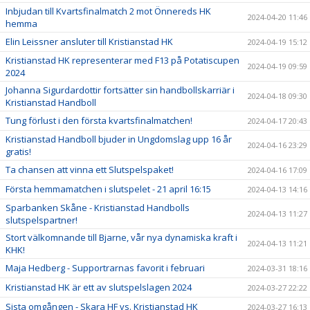
Inbjudan till Kvartsfinalmatch 2 mot Önnereds HK
2024-04-20 11:46
hemma
Elin Leissner ansluter till Kristianstad HK
2024-04-19 15:12
Kristianstad HK representerar med F13 på Potatiscupen
2024-04-19 09:59
2024
Johanna Sigurdardottir fortsätter sin handbollskarriär i
2024-04-18 09:30
Kristianstad Handboll
Tung förlust i den första kvartsfinalmatchen!
2024-04-17 20:43
Kristianstad Handboll bjuder in Ungdomslag upp 16 år
2024-04-16 23:29
gratis!
Ta chansen att vinna ett Slutspelspaket!
2024-04-16 17:09
Första hemmamatchen i slutspelet - 21 april 16:15
2024-04-13 14:16
Sparbanken Skåne - Kristianstad Handbolls
2024-04-13 11:27
slutspelspartner!
Stort välkomnande till Bjarne, vår nya dynamiska kraft i
2024-04-13 11:21
KHK!
Maja Hedberg - Supportrarnas favorit i februari
2024-03-31 18:16
Kristianstad HK är ett av slutspelslagen 2024
2024-03-27 22:22
Sista omgången - Skara HF vs. Kristianstad HK
2024-03-27 16:13