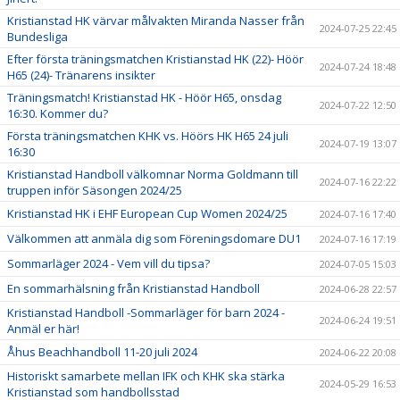
Kristianstad HK värvar målvakten Miranda Nasser från
2024-07-25 22:45
Bundesliga
Efter första träningsmatchen Kristianstad HK (22)- Höör
2024-07-24 18:48
H65 (24)- Tränarens insikter
Träningsmatch! Kristianstad HK - Höör H65, onsdag
2024-07-22 12:50
16:30. Kommer du?
Första träningsmatchen KHK vs. Höörs HK H65 24 juli
2024-07-19 13:07
16:30
Kristianstad Handboll välkomnar Norma Goldmann till
2024-07-16 22:22
truppen inför Säsongen 2024/25
Kristianstad HK i EHF European Cup Women 2024/25
2024-07-16 17:40
Välkommen att anmäla dig som Föreningsdomare DU1
2024-07-16 17:19
Sommarläger 2024 - Vem vill du tipsa?
2024-07-05 15:03
En sommarhälsning från Kristianstad Handboll
2024-06-28 22:57
Kristianstad Handboll -Sommarläger för barn 2024 -
2024-06-24 19:51
Anmäl er här!
Åhus Beachhandboll 11-20 juli 2024
2024-06-22 20:08
Historiskt samarbete mellan IFK och KHK ska stärka
2024-05-29 16:53
Kristianstad som handbollsstad