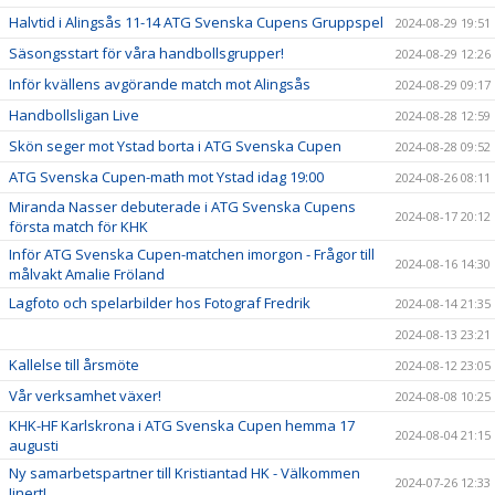
Halvtid i Alingsås 11-14 ATG Svenska Cupens Gruppspel
2024-08-29 19:51
Säsongsstart för våra handbollsgrupper!
2024-08-29 12:26
Inför kvällens avgörande match mot Alingsås
2024-08-29 09:17
Handbollsligan Live
2024-08-28 12:59
Skön seger mot Ystad borta i ATG Svenska Cupen
2024-08-28 09:52
ATG Svenska Cupen-math mot Ystad idag 19:00
2024-08-26 08:11
Miranda Nasser debuterade i ATG Svenska Cupens
2024-08-17 20:12
första match för KHK
Inför ATG Svenska Cupen-matchen imorgon - Frågor till
2024-08-16 14:30
målvakt Amalie Fröland
Lagfoto och spelarbilder hos Fotograf Fredrik
2024-08-14 21:35
2024-08-13 23:21
Kallelse till årsmöte
2024-08-12 23:05
Vår verksamhet växer!
2024-08-08 10:25
KHK-HF Karlskrona i ATG Svenska Cupen hemma 17
2024-08-04 21:15
augusti
Ny samarbetspartner till Kristiantad HK - Välkommen
2024-07-26 12:33
Jinert!