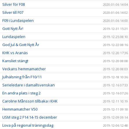
Silver för F08
2020-01-06 14:04
Silver till F07
2020-01-06 14:02
F09 i Lundaspelen
2020-01-06 14:00
Gott Nytt År!
2019-12-31 15:21
Lundaspelen
2019-12-25 08:10
God Jul & Gott Nytt År
2019-12-22 08:16
KHK vs Aranäs
2019-12-20 17:36
Kansliet stängt
2019-12-20 08:08
Veckans hemmamatcher
2019-12-20 08:03
Julhälsning från F10/11
2019-12-18 10:36
Serieledare i damallsvenskan
2019-12-16 07:33
En andra plats i steg 2
2019-12-16 07:26
Caroline Månsson tillbaka i KHK
2019-12-11 10:19
Hemmamatcher V50
2019-12-11 09:18
USM steg 2 F14 14-15 december
2019-12-09 09:14
Lova på regional träningsdag
2019-12-06 12:48