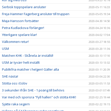
Rör dig med oss!
2020-05-23 10:16
Serbisk toppspelare ansluter
2020-05-11 16:33
Freja Hammer Fagerberg ansluter till truppen
2020-05-05 19:34
Maja Hansson fortsätter
2020-04-30 14:50
Petra Kudlackova förlänger!
2020-04-24 10:36
Ytterligare spelare klar!
2020-04-02 17:04
Välkommen retur!
2020-03-27 18:55
USM
2020-03-20 11:36
Matchen KHK - Skånela är inställd!
2020-03-13 17:10
USM är tyvärr helt inställt
2020-03-13 13:32
Publikfria matcher i helgen! Gäller alla
2020-03-11 20:39
SHE nästa!
2020-03-06 22:30
Stötta oss i Eslöv
2020-03-05 11:53
3 sekunder ifrån SHE - 1 poäng till behövs
2020-03-01 07:49
Var med och sponsra "Fyll hallen" och stötta KHK!
2020-02-25 19:44
Sjätte raka segern
2020-02-22 19:15