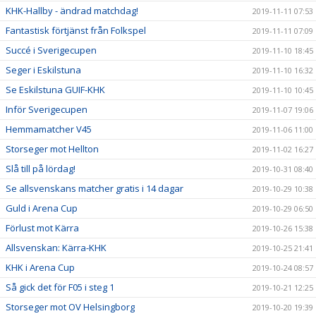
KHK-Hallby - ändrad matchdag!
2019-11-11 07:53
Fantastisk förtjänst från Folkspel
2019-11-11 07:09
Succé i Sverigecupen
2019-11-10 18:45
Seger i Eskilstuna
2019-11-10 16:32
Se Eskilstuna GUIF-KHK
2019-11-10 10:45
Inför Sverigecupen
2019-11-07 19:06
Hemmamatcher V45
2019-11-06 11:00
Storseger mot Hellton
2019-11-02 16:27
Slå till på lördag!
2019-10-31 08:40
Se allsvenskans matcher gratis i 14 dagar
2019-10-29 10:38
Guld i Arena Cup
2019-10-29 06:50
Förlust mot Kärra
2019-10-26 15:38
Allsvenskan: Kärra-KHK
2019-10-25 21:41
KHK i Arena Cup
2019-10-24 08:57
Så gick det för F05 i steg 1
2019-10-21 12:25
Storseger mot OV Helsingborg
2019-10-20 19:39