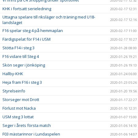
Vi finns på C4 Shopping under sportlovet
2020-02-17 12:52
KHK i fortsatt serieledning
2020-02-17 12:31
Uttagna spelare till riksläger och träning med U18-
2020-02-17 12:16
landslaget
F16 spelar steg 4 på hemmaplan
2020-02-17 11:00
Färdigspelat för F14 i USM
2020-02-17 10:27
Stötta F14 i steg 3
2020-01-28 08:00
F16 vidare till Steg 4
2020-01-26 19:21
Skön seger i Jönköping
2020-01-26 19:13
Hallby-KHK
2020-01-24 06:00
Heja fram F16 i steg 3
2020-01-23 05:26
Styrelseinfo
2020-01-20 19:56
Storseger mot Drott
2020-01-17 22:27
Förlust mot Nacka
2020-01-10 12:31
USM steg 3 lottat
2020-01-07 15:00
Seger i årets första match
2020-01-06 14:10
F03 mästarinnor i Lundaspelen
2020-01-06 14:07