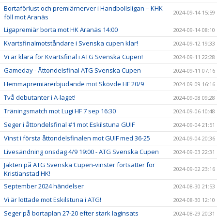
Bortaförlust och premiärnerver i Handbollsligan – KHK
2024-09-14 15:59
föll mot Aranäs
Ligapremiär borta mot HK Aranäs 14:00
2024-09-14 08:10
Kvartsfinalmotståndare i Svenska cupen klar!
2024-09-12 19:33
Vi är klara för Kvartsfinal i ATG Svenska Cupen!
2024-09-11 22:28
Gameday - Åttondelsfinal ATG Svenska Cupen
2024-09-11 07:16
Hemmapremiärerbjudande mot Skövde HF 20/9
2024-09-09 16:16
Två debutanter i A-laget!
2024-09-08 09:28
Träningsmatch mot Lugi HF 7 sep 16:30
2024-09-06 10:48
Seger i åttondelsfinal #1 mot Eskilstuna GUIF
2024-09-04 21:51
Vinst i första åttondelsfinalen mot GUIF med 36-25
2024-09-04 20:36
Livesändning onsdag 4/9 19:00 - ATG Svenska Cupen
2024-09-03 22:31
Jakten på ATG Svenska Cupen-vinster fortsätter för
2024-09-02 23:16
Kristianstad HK!
September 2024 händelser
2024-08-30 21:53
Vi är lottade mot Eskilstuna i ATG!
2024-08-30 12:10
Seger på bortaplan 27-20 efter stark laginsats
2024-08-29 20:31