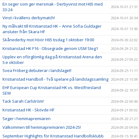
En seger som ger mersmak - Derbyvinst mot H65 med
2024-10-01 21:51
33-24
Vinst i kvällens derbymatch!
2024-10-01 20:34
Ny målvakt till Kristianstad HK – Anne Sofia Guldager
2024-10-01 13:50
ansluter från Skara HF
Skånederby mot Höör H65 tisdag 1 oktober 19:00
2024-09-30 22:02
Kristianstad HK F16 - Obsegrade genom USM Steg1
2024-09-29 21:22
Upplev en oförglömlig dag på Kristianstad Arena den
2024-09-27 09:22
5:e oktober
Svea Fröberg debuterar i landslaget!
2024-09-25 11:17
Kristianstad Handboll - Två spelare på landslagssamling
2024-09-23 15:59
EHF European Cup Kristianstad HK vs. Westfriesland
2024-09-22 19:37
SEW
Tack Sarah Carlström!
2024-09-22 00:46
Kristianstad HK - Skövde HF
2024-09-21 00:02
Seger i hemmapremiären
2024-09-20 21:27
Välkommen till hemmapremiären 2024-25!
2024-09-20 09:06
September Highlights för Kristianstad Handbollsklubb
2024-09-15 10:41