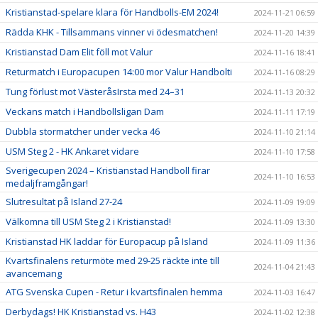
Kristianstad-spelare klara för Handbolls-EM 2024!
2024-11-21 06:59
Rädda KHK - Tillsammans vinner vi ödesmatchen!
2024-11-20 14:39
Kristianstad Dam Elit föll mot Valur
2024-11-16 18:41
Returmatch i Europacupen 14:00 mor Valur Handbolti
2024-11-16 08:29
Tung förlust mot VästeråsIrsta med 24–31
2024-11-13 20:32
Veckans match i Handbollsligan Dam
2024-11-11 17:19
Dubbla stormatcher under vecka 46
2024-11-10 21:14
USM Steg 2 - HK Ankaret vidare
2024-11-10 17:58
Sverigecupen 2024 – Kristianstad Handboll firar
2024-11-10 16:53
medaljframgångar!
Slutresultat på Island 27-24
2024-11-09 19:09
Välkomna till USM Steg 2 i Kristianstad!
2024-11-09 13:30
Kristianstad HK laddar för Europacup på Island
2024-11-09 11:36
Kvartsfinalens returmöte med 29-25 räckte inte till
2024-11-04 21:43
avancemang
ATG Svenska Cupen - Retur i kvartsfinalen hemma
2024-11-03 16:47
Derbydags! HK Kristianstad vs. H43
2024-11-02 12:38