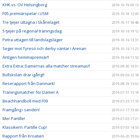
KHK vs. OV Helsingborg
2019-10-19 09:13
F05 premiärspelar i USM
2019-10-18 12:00
Tre tjejer uttagna i Skånelaget
2019-10-17 18:48
5 tjejer på regional träningsdag
2019-10-16 19:12
Petra uttagen till landslagsläger
2019-10-16 13:31
Seger mot Tyresö och derby väntar i Arenan
2019-10-14 11:25
Äntigen hemmapremiär!!
2019-10-04 11:52
Extra Extra: Damernas alla matcher streamas!!
2019-09-30 19:01
Bollskolan drar igång!!
2019-09-06 12:18
Reserapport från Danmark!
2019-08-19 13:02
Träningsmatcher för Damer A
2019-07-31 13:18
Beachhandboll med F09
2019-07-25 11:19
Framgång i sanden!
2019-07-17 13:00
Mer Partille!
2019-07-05 17:21
Klassikern: Partille Cup!
2019-07-03 14:55
Rapport från Kroatien
2019-06-20 19:06