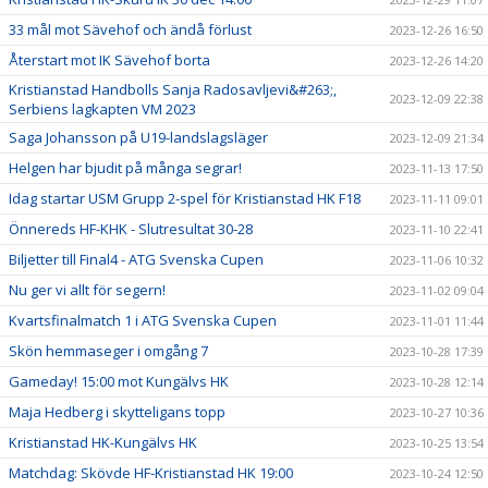
33 mål mot Sävehof och ändå förlust
2023-12-26 16:50
Återstart mot IK Sävehof borta
2023-12-26 14:20
Kristianstad Handbolls Sanja Radosavljevi&#263;,
2023-12-09 22:38
Serbiens lagkapten VM 2023
Saga Johansson på U19-landslagsläger
2023-12-09 21:34
Helgen har bjudit på många segrar!
2023-11-13 17:50
Idag startar USM Grupp 2-spel för Kristianstad HK F18
2023-11-11 09:01
Önnereds HF-KHK - Slutresultat 30-28
2023-11-10 22:41
Biljetter till Final4 - ATG Svenska Cupen
2023-11-06 10:32
Nu ger vi allt för segern!
2023-11-02 09:04
Kvartsfinalmatch 1 i ATG Svenska Cupen
2023-11-01 11:44
Skön hemmaseger i omgång 7
2023-10-28 17:39
Gameday! 15:00 mot Kungälvs HK
2023-10-28 12:14
Maja Hedberg i skytteligans topp
2023-10-27 10:36
Kristianstad HK-Kungälvs HK
2023-10-25 13:54
Matchdag: Skövde HF-Kristianstad HK 19:00
2023-10-24 12:50