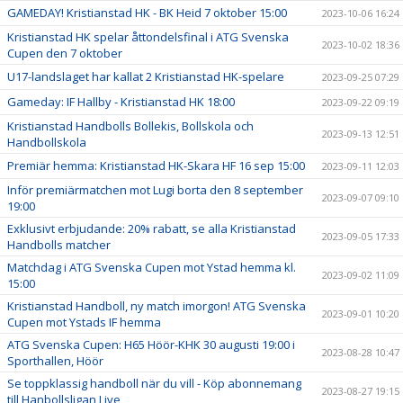
GAMEDAY! Kristianstad HK - BK Heid 7 oktober 15:00
2023-10-06 16:24
Kristianstad HK spelar åttondelsfinal i ATG Svenska
2023-10-02 18:36
Cupen den 7 oktober
U17-landslaget har kallat 2 Kristianstad HK-spelare
2023-09-25 07:29
Gameday: IF Hallby - Kristianstad HK 18:00
2023-09-22 09:19
Kristianstad Handbolls Bollekis, Bollskola och
2023-09-13 12:51
Handbollskola
Premiär hemma: Kristianstad HK-Skara HF 16 sep 15:00
2023-09-11 12:03
Inför premiärmatchen mot Lugi borta den 8 september
2023-09-07 09:10
19:00
Exklusivt erbjudande: 20% rabatt, se alla Kristianstad
2023-09-05 17:33
Handbolls matcher
Matchdag i ATG Svenska Cupen mot Ystad hemma kl.
2023-09-02 11:09
15:00
Kristianstad Handboll, ny match imorgon! ATG Svenska
2023-09-01 10:20
Cupen mot Ystads IF hemma
ATG Svenska Cupen: H65 Höör-KHK 30 augusti 19:00 i
2023-08-28 10:47
Sporthallen, Höör
Se toppklassig handboll när du vill - Köp abonnemang
2023-08-27 19:15
till Hanbollsligan Live