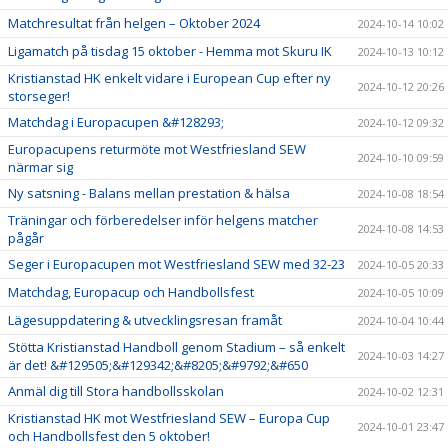
Matchresultat från helgen – Oktober 2024
2024-10-14 10:02
Ligamatch på tisdag 15 oktober - Hemma mot Skuru IK
2024-10-13 10:12
Kristianstad HK enkelt vidare i European Cup efter ny
2024-10-12 20:26
storseger!
Matchdag i Europacupen &#128293;
2024-10-12 09:32
Europacupens returmöte mot Westfriesland SEW
2024-10-10 09:59
närmar sig
Ny satsning - Balans mellan prestation & hälsa
2024-10-08 18:54
Träningar och förberedelser inför helgens matcher
2024-10-08 14:53
pågår
Seger i Europacupen mot Westfriesland SEW med 32-23
2024-10-05 20:33
Matchdag, Europacup och Handbollsfest
2024-10-05 10:09
Lägesuppdatering & utvecklingsresan framåt
2024-10-04 10:44
Stötta Kristianstad Handboll genom Stadium – så enkelt
2024-10-03 14:27
är det! &#129505;&#129342;&#8205;&#9792;&#650
Anmäl dig till Stora handbollsskolan
2024-10-02 12:31
Kristianstad HK mot Westfriesland SEW – Europa Cup
2024-10-01 23:47
och Handbollsfest den 5 oktober!