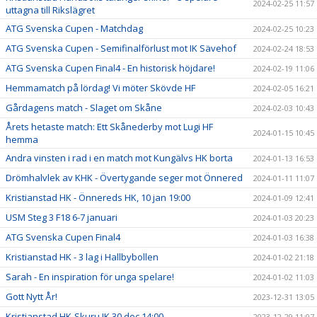
2024-02-25 11:57
uttagna till Rikslägret
ATG Svenska Cupen - Matchdag
2024-02-25 10:23
ATG Svenska Cupen - Semifinalförlust mot IK Sävehof
2024-02-24 18:53
ATG Svenska Cupen Final4 - En historisk höjdare!
2024-02-19 11:06
Hemmamatch på lördag! Vi möter Skövde HF
2024-02-05 16:21
Gårdagens match - Slaget om Skåne
2024-02-03 10:43
Årets hetaste match: Ett Skånederby mot Lugi HF
2024-01-15 10:45
hemma
Andra vinsten i rad i en match mot Kungälvs HK borta
2024-01-13 16:53
Drömhalvlek av KHK - Övertygande seger mot Önnered
2024-01-11 11:07
Kristianstad HK - Önnereds HK, 10 jan 19:00
2024-01-09 12:41
USM Steg 3 F18 6-7 januari
2024-01-03 20:23
ATG Svenska Cupen Final4
2024-01-03 16:38
Kristianstad HK - 3 lag i Hallbybollen
2024-01-02 21:18
Sarah - En inspiration för unga spelare!
2024-01-02 11:03
Gott Nytt År!
2023-12-31 13:05
Kristianstad HK-Skuru IK 30 dec 14:00
2023-12-29 11:07