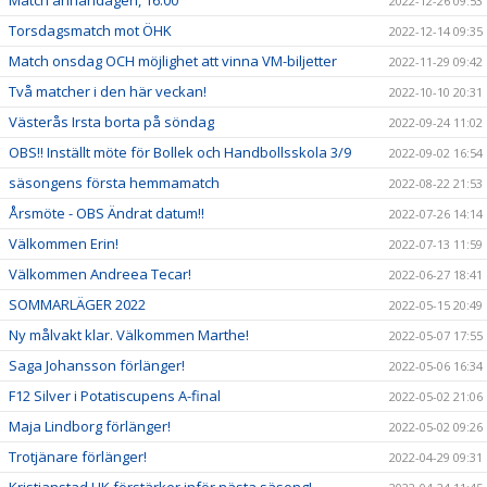
Match annandagen, 16.00
2022-12-26 09:53
Torsdagsmatch mot ÖHK
2022-12-14 09:35
Match onsdag OCH möjlighet att vinna VM-biljetter
2022-11-29 09:42
Två matcher i den här veckan!
2022-10-10 20:31
Västerås Irsta borta på söndag
2022-09-24 11:02
OBS!! Inställt möte för Bollek och Handbollsskola 3/9
2022-09-02 16:54
säsongens första hemmamatch
2022-08-22 21:53
Årsmöte - OBS Ändrat datum!!
2022-07-26 14:14
Välkommen Erin!
2022-07-13 11:59
Välkommen Andreea Tecar!
2022-06-27 18:41
SOMMARLÄGER 2022
2022-05-15 20:49
Ny målvakt klar. Välkommen Marthe!
2022-05-07 17:55
Saga Johansson förlänger!
2022-05-06 16:34
F12 Silver i Potatiscupens A-final
2022-05-02 21:06
Maja Lindborg förlänger!
2022-05-02 09:26
Trotjänare förlänger!
2022-04-29 09:31