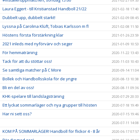
#viställeruppmatchen, söndag 15.00
2021-02-27 09:53
Laura Eggert - till Kristianstad Handboll 21/22
2021-02-18 17:40
Dubbelt upp, dubbelt starkt!
2021-02-09 08:45
Lyssna på Carolina Klüft, Tobias Karlsson m fl
2021-02-08 11:50
Höstens första förstärkning klar
2021-01-26 23:59
2021 inleds med nyförvärv och seger
2021-01-09 10:53
För hemmaträning
2020-11-22 13:43
Tack för att du stöttar oss!
2020-11-03 10:43
Se samtliga matcher på C More
2020-09-14 11:04
Bollek och Handbollsskola för de yngre
2020-08-13 10:38
Bli en del av oss!
2020-08-11 09:36
KHK-spelare till landslagsträning
2020-07-29 20:33
Ett lyckat sommarläger och nya grupper till hösten
2020-07-18 19:49
Har ni sett oss?
2020-07-15 19:46
2020-07-11 14:08
KOM PÅ SOMMARLÄGER! Handboll för flickor 4 - 8 år
2020-06-17 07:57