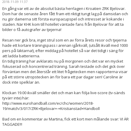
2018-11-09 11:37
HANDBOLLSSKOLA
En gång var ett av de absolut bästa herrlagen i Kroatien ZRK Bjelovar.
Dom har de senaste åren fått fram ett riktigt tungt lag på damsidan och
PARTNERSKAP
nu gör damerna sitt första europacupspel och intresset är kokande i
staden. När KHK kom till hotellet väntade fans från Bjelovar för att ta
bilder o få autografer av tjejerna!
FÖRENINGEN
Resan ner gick bra, inget strul som en av förra årets resor och tjejerna
OM OSS
hade ett kortare träningspass i arenan igårkväll, (utsålt ikväll med 1000
pers på läktarna!), efter middag på hotellet så var det tidigt i säng för
att ladda batterierna.
KONTAKT
En tidig träning har avklarats nu på morgonen och det var en mycket
fokuserad och koncentrerad träning. Sarah testade och det gick över
förväntan men det återstår ett litet frågetecken men rapporterna visar
på ett större utropstecken än för bara ett par dagar sen! Caroline är
dock inte spelklar än.
Klockan 19.00 ikväll smäller det och man kan följa live-score (tv-sänds
tyvärr inte) här:
http://www.eurohandball.com/ec/chc/women/2018-
19/match/3/017/ZRK+Bjelovar+-+Kristianstad+Handboll
Bad om en kommentar av Martina, fick ett kort men målande svar: VI ÄR
TAGGADE!!!