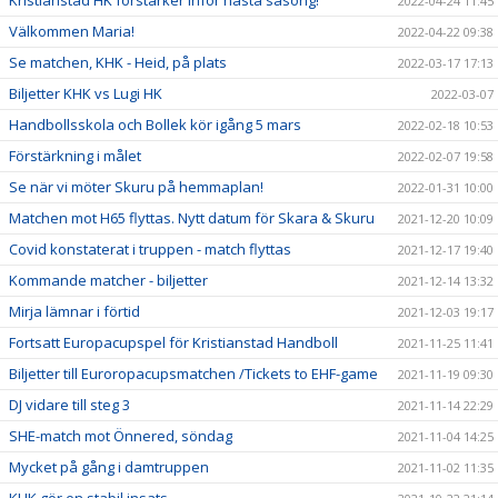
Kristianstad HK förstärker inför nästa säsong!
2022-04-24 11:45
Välkommen Maria!
2022-04-22 09:38
Se matchen, KHK - Heid, på plats
2022-03-17 17:13
Biljetter KHK vs Lugi HK
2022-03-07
Handbollsskola och Bollek kör igång 5 mars
2022-02-18 10:53
Förstärkning i målet
2022-02-07 19:58
Se när vi möter Skuru på hemmaplan!
2022-01-31 10:00
Matchen mot H65 flyttas. Nytt datum för Skara & Skuru
2021-12-20 10:09
Covid konstaterat i truppen - match flyttas
2021-12-17 19:40
Kommande matcher - biljetter
2021-12-14 13:32
Mirja lämnar i förtid
2021-12-03 19:17
Fortsatt Europacupspel för Kristianstad Handboll
2021-11-25 11:41
Biljetter till Euroropacupsmatchen /Tickets to EHF-game
2021-11-19 09:30
DJ vidare till steg 3
2021-11-14 22:29
SHE-match mot Önnered, söndag
2021-11-04 14:25
Mycket på gång i damtruppen
2021-11-02 11:35