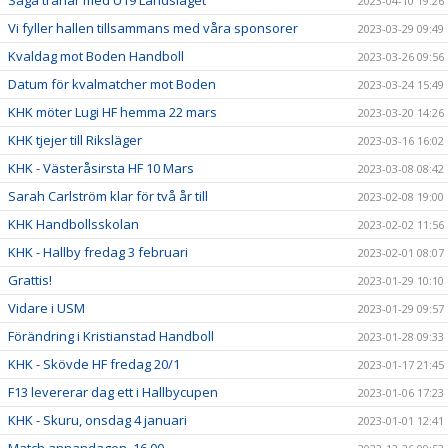
Saga tränar med U19 Landslaget
2023-04-10 19:26
Vi fyller hallen tillsammans med våra sponsorer
2023-03-29 09:49
Kvaldag mot Boden Handboll
2023-03-26 09:56
Datum för kvalmatcher mot Boden
2023-03-24 15:49
KHK möter Lugi HF hemma 22 mars
2023-03-20 14:26
KHK tjejer till Riksläger
2023-03-16 16:02
KHK - Västeråsirsta HF 10 Mars
2023-03-08 08:42
Sarah Carlström klar för två år till
2023-02-08 19:00
KHK Handbollsskolan
2023-02-02 11:56
KHK - Hallby fredag 3 februari
2023-02-01 08:07
Grattis!
2023-01-29 10:10
Vidare i USM
2023-01-29 09:57
Förändring i Kristianstad Handboll
2023-01-28 09:33
KHK - Skövde HF fredag 20/1
2023-01-17 21:45
F13 levererar dag ett i Hallbycupen
2023-01-06 17:23
KHK - Skuru, onsdag 4 januari
2023-01-01 12:41