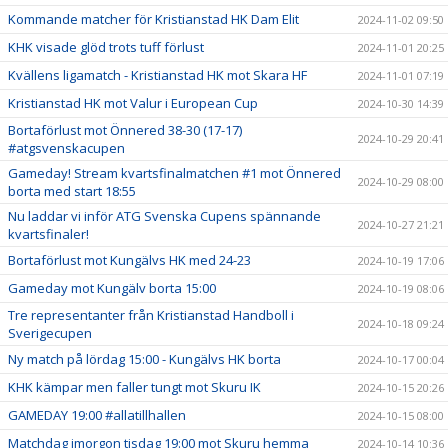
Kommande matcher för Kristianstad HK Dam Elit
2024-11-02 09:50
KHK visade glöd trots tuff förlust
2024-11-01 20:25
Kvällens ligamatch - Kristianstad HK mot Skara HF
2024-11-01 07:19
Kristianstad HK mot Valur i European Cup
2024-10-30 14:39
Bortaförlust mot Önnered 38-30 (17-17)
2024-10-29 20:41
#atgsvenskacupen
Gameday! Stream kvartsfinalmatchen #1 mot Önnered
2024-10-29 08:00
borta med start 18:55
Nu laddar vi inför ATG Svenska Cupens spännande
2024-10-27 21:21
kvartsfinaler!
Bortaförlust mot Kungälvs HK med 24-23
2024-10-19 17:06
Gameday mot Kungälv borta 15:00
2024-10-19 08:06
Tre representanter från Kristianstad Handboll i
2024-10-18 09:24
Sverigecupen
Ny match på lördag 15:00 - Kungälvs HK borta
2024-10-17 00:04
KHK kämpar men faller tungt mot Skuru IK
2024-10-15 20:26
GAMEDAY 19:00 #allatillhallen
2024-10-15 08:00
Matchdag imorgon tisdag 19:00 mot Skuru hemma
2024-10-14 10:36