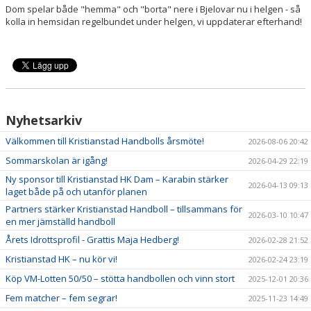
Dom spelar både "hemma" och "borta" nere i Bjelovar nu i helgen - så
kolla in hemsidan regelbundet under helgen, vi uppdaterar efterhand!
Nyhetsarkiv
Välkommen till Kristianstad Handbolls årsmöte!
2026-08-06 20:42
Sommarskolan är igång!
2026-04-29 22:19
Ny sponsor till Kristianstad HK Dam – Karabin stärker
2026-04-13 09:13
laget både på och utanför planen
Partners stärker Kristianstad Handboll – tillsammans för
2026-03-10 10:47
en mer jämställd handboll
Årets Idrottsprofil - Grattis Maja Hedberg!
2026-02-28 21:52
Kristianstad HK – nu kör vi!
2026-02-24 23:19
Köp VM-Lotten 50/50 – stötta handbollen och vinn stort
2025-12-01 20:36
Fem matcher – fem segrar!
2025-11-23 14:49