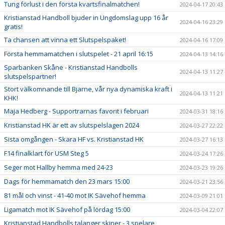
Tung förlust i den första kvartsfinalmatchen!
2024-04-17 20:43
Kristianstad Handboll bjuder in Ungdomslag upp 16 år
2024-04-16 23:29
gratis!
Ta chansen att vinna ett Slutspelspaket!
2024-04-16 17:09
Första hemmamatchen i slutspelet - 21 april 16:15
2024-04-13 14:16
Sparbanken Skåne - Kristianstad Handbolls
2024-04-13 11:27
slutspelspartner!
Stort välkomnande till Bjarne, vår nya dynamiska kraft i
2024-04-13 11:21
KHK!
Maja Hedberg - Supportrarnas favorit i februari
2024-03-31 18:16
Kristianstad HK är ett av slutspelslagen 2024
2024-03-27 22:22
Sista omgången - Skara HF vs. Kristianstad HK
2024-03-27 16:13
F14 finalklart för USM Steg 5
2024-03-24 17:26
Seger mot Hallby hemma med 24-23
2024-03-23 19:26
Dags för hemmamatch den 23 mars 15:00
2024-03-21 23:56
81 mål och vinst - 41-40 mot IK Sävehof hemma
2024-03-09 21:01
Ligamatch mot IK Sävehof på lördag 15:00
2024-03-04 22:07
Kristianstad Handbolls talanger skiner - 3 spelare