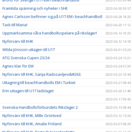
Brons för Sverige i U17-EM i beachhandboll
2023-07-03 09:44
Framtida spänning och nyheter i SHE
2023-06-30 09:57
Agnes Carlsson befinner sig på U17-EM i beachhandboll
2023-06-28 18:20
Tack till Maria!
2023-06-20 11:12
Uppmärksamma våra handbollsspelare på riksläger!
2023-06-16 10:33
Nyförvärv till KHK
2023-06-12 14:18
Wilda Jönsson uttagen till U17
2023-06-01 05:26
ATG Svenska Cupen 23/24
2023-05-24 15:21
Agnes klar för EM
2023-05-24 07:29
Nyförvärv till KHK, Sanja Radosavljevi&#263;
2023-05-23 10:44
Uttagning till beachhandbolls EM i Turkiet
2023-05-21 08:44
Erin uttagen till U17 ladslaget
2023-05-20 21:48
2023-05-17 09:43
Svenska Handbollsförbundets Riksläger 2
2023-05-13 08:44
Nyförvärv till KHK, Mille Gröntved
2023-05-12 15:36
Nyförvärv till KHK, Amalie Fröland
2023-05-07 08:29