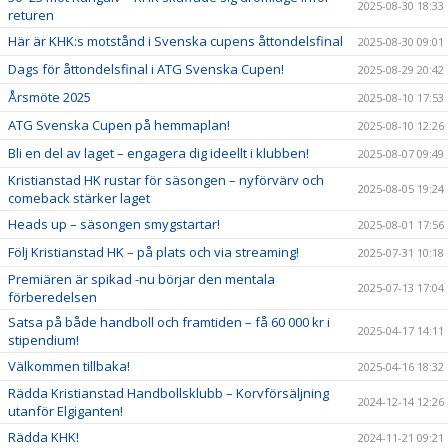
2025-08-30 18:33
returen
Här är KHK:s motstånd i Svenska cupens åttondelsfinal
2025-08-30 09:01
Dags för åttondelsfinal i ATG Svenska Cupen!
2025-08-29 20:42
Årsmöte 2025
2025-08-10 17:53
ATG Svenska Cupen på hemmaplan!
2025-08-10 12:26
Bli en del av laget – engagera dig ideellt i klubben!
2025-08-07 09:49
Kristianstad HK rustar för säsongen – nyförvärv och
2025-08-05 19:24
comeback stärker laget
Heads up – säsongen smygstartar!
2025-08-01 17:56
Följ Kristianstad HK – på plats och via streaming!
2025-07-31 10:18
Premiären är spikad -nu börjar den mentala
2025-07-13 17:04
förberedelsen
Satsa på både handboll och framtiden – få 60 000 kr i
2025-04-17 14:11
stipendium!
Välkommen tillbaka!
2025-04-16 18:32
Rädda Kristianstad Handbollsklubb – Korvförsäljning
2024-12-14 12:26
utanför Elgiganten!
Rädda KHK!
2024-11-21 09:21