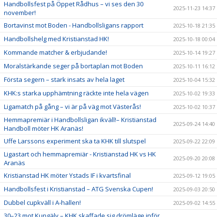
Handbollsfest på Öppet Rådhus – vi ses den 30
2025-11-23 14:37
november!
Bortavinst mot Boden - Handbollsligans rapport
2025-10-18 21:35
Handbollshelg med Kristianstad HK!
2025-10-18 00:04
Kommande matcher & erbjudande!
2025-10-14 19:27
Moralstärkande seger på bortaplan mot Boden
2025-10-11 16:12
Första segern – stark insats av hela laget
2025-10-04 15:32
KHK:s starka upphämtning räckte inte hela vägen
2025-10-02 19:33
Ligamatch på gång – vi är på väg mot Västerås!
2025-10-02 10:37
Hemmapremiär i Handbollsligan ikväll!– Kristianstad
2025-09-24 14:40
Handboll möter HK Aranäs!
Uffe Larssons experiment ska ta KHK till slutspel
2025-09-22 22:09
Ligastart och hemmapremiär - Kristianstad HK vs HK
2025-09-20 20:08
Aranäs
Kristianstad HK möter Ystads IF i kvartsfinal
2025-09-12 19:05
Handbollsfest i Kristianstad – ATG Svenska Cupen!
2025-09-03 20:50
Dubbel cupkväll i A-hallen!
2025-09-02 14:55
30–23 mot Kungälv – KHK skaffade sig drömläge inför