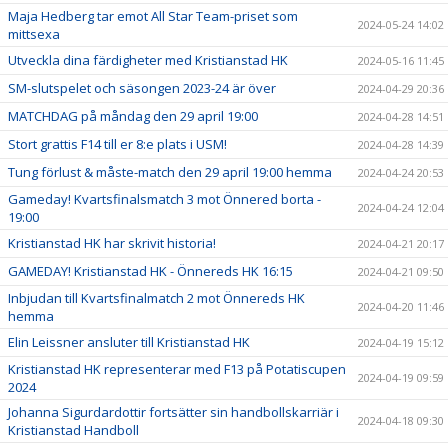
Maja Hedberg tar emot All Star Team-priset som
2024-05-24 14:02
mittsexa
Utveckla dina färdigheter med Kristianstad HK
2024-05-16 11:45
SM-slutspelet och säsongen 2023-24 är över
2024-04-29 20:36
MATCHDAG på måndag den 29 april 19:00
2024-04-28 14:51
Stort grattis F14 till er 8:e plats i USM!
2024-04-28 14:39
Tung förlust & måste-match den 29 april 19:00 hemma
2024-04-24 20:53
Gameday! Kvartsfinalsmatch 3 mot Önnered borta -
2024-04-24 12:04
19:00
Kristianstad HK har skrivit historia!
2024-04-21 20:17
GAMEDAY! Kristianstad HK - Önnereds HK 16:15
2024-04-21 09:50
Inbjudan till Kvartsfinalmatch 2 mot Önnereds HK
2024-04-20 11:46
hemma
Elin Leissner ansluter till Kristianstad HK
2024-04-19 15:12
Kristianstad HK representerar med F13 på Potatiscupen
2024-04-19 09:59
2024
Johanna Sigurdardottir fortsätter sin handbollskarriär i
2024-04-18 09:30
Kristianstad Handboll