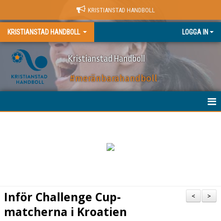
KRISTIANSTAD HANDBOLL
KRISTIANSTAD HANDBOLL
LOGGA IN
Kristianstad Handboll
#meränbarahandboll
HEM
NYHETER
BILJETTER
MATCHER
Inför Challenge Cup-
<
>
KALENDER
matcherna i Kroatien