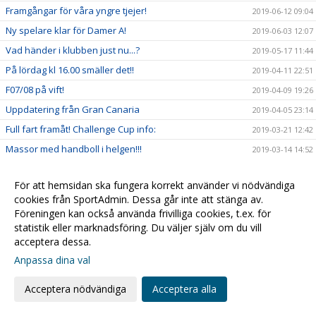
Framgångar för våra yngre tjejer!
2019-06-12 09:04
Ny spelare klar för Damer A!
2019-06-03 12:07
Vad händer i klubben just nu...?
2019-05-17 11:44
På lördag kl 16.00 smäller det!!
2019-04-11 22:51
F07/08 på vift!
2019-04-09 19:26
Uppdatering från Gran Canaria
2019-04-05 23:14
Full fart framåt! Challenge Cup info:
2019-03-21 12:42
Massor med handboll i helgen!!!
2019-03-14 14:52
Info inför Challenge Cup
2019-03-07 12:07
För att hemsidan ska fungera korrekt använder vi nödvändiga
Kristianstad Handboll bygger vidare!
2019-02-20 20:05
cookies från SportAdmin. Dessa går inte att stänga av.
Kvartsfinalerna!
2019-02-18 16:16
Föreningen kan också använda frivilliga cookies, t.ex. för
statistik eller marknadsföring. Du väljer själv om du vill
Damerna är vidare!
2019-02-10 15:09
acceptera dessa.
2019-02-09 15:14
Anpassa dina val
Sarah - Månadens spelare i SHE!
2019-01-31 14:29
Alla till hallen fredagkväll!
Acceptera nödvändiga
Acceptera alla
2019-01-30 19:32
F03 mot Steg 4 i USM
2019-01-28 11:04