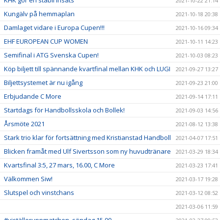
KHK gör en stabil insats
2021-10-22 21:14
Kungälv på hemmaplan
2021-10-18 20:38
Damlaget vidare i Europa Cupen!!!
2021-10-16 09:34
EHF EUROPEAN CUP WOMEN
2021-10-11 14:23
Semifinal i ATG Svenska Cupen!
2021-10-03 08:23
Köp biljett till spännande kvartfinal mellan KHK och LUGI
2021-09-27 13:27
Biljettsystemet är nu igång
2021-09-23 21:00
Erbjudande C More
2021-09-14 17:11
Startdags för Handbollsskola och Bollek!
2021-09-03 14:56
Årsmöte 2021
2021-08-12 13:38
Stark trio klar för fortsättning med Kristianstad Handboll
2021-04-07 17:51
Blicken framåt med Ulf Sivertsson som ny huvudtränare
2021-03-29 18:34
Kvartsfinal 3:5, 27 mars, 16.00, C More
2021-03-23 17:41
Välkommen Siw!
2021-03-17 19:28
Slutspel och vinstchans
2021-03-12 08:52
2021-03-06 11:59