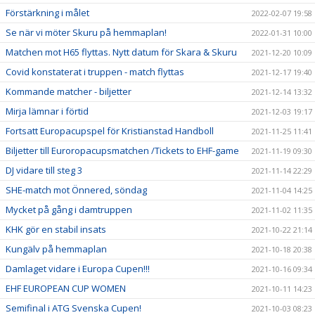
Förstärkning i målet
2022-02-07 19:58
Se när vi möter Skuru på hemmaplan!
2022-01-31 10:00
Matchen mot H65 flyttas. Nytt datum för Skara & Skuru
2021-12-20 10:09
Covid konstaterat i truppen - match flyttas
2021-12-17 19:40
Kommande matcher - biljetter
2021-12-14 13:32
Mirja lämnar i förtid
2021-12-03 19:17
Fortsatt Europacupspel för Kristianstad Handboll
2021-11-25 11:41
Biljetter till Euroropacupsmatchen /Tickets to EHF-game
2021-11-19 09:30
DJ vidare till steg 3
2021-11-14 22:29
SHE-match mot Önnered, söndag
2021-11-04 14:25
Mycket på gång i damtruppen
2021-11-02 11:35
KHK gör en stabil insats
2021-10-22 21:14
Kungälv på hemmaplan
2021-10-18 20:38
Damlaget vidare i Europa Cupen!!!
2021-10-16 09:34
EHF EUROPEAN CUP WOMEN
2021-10-11 14:23
Semifinal i ATG Svenska Cupen!
2021-10-03 08:23