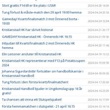
Stort grattis F14 till er 8:e plats i USM!
2024-04-28 14:39
Tung förlust & måste-match den 29 april 19:00 hemma
2024-04-24 20:53
Gameday! Kvartsfinalsmatch 3 mot Önnered borta -
2024-04-24 12:04
19:00
Kristianstad HK har skrivit historia!
2024-04-21 20:17
GAMEDAY! Kristianstad HK - Önnereds HK 16:15
2024-04-21 09:50
Inbjudan till Kvartsfinalmatch 2 mot Önnereds HK
2024-04-20 11:46
hemma
Elin Leissner ansluter till Kristianstad HK
2024-04-19 15:12
Kristianstad HK representerar med F13 på Potatiscupen
2024-04-19 09:59
2024
Johanna Sigurdardottir fortsätter sin handbollskarriär i
2024-04-18 09:30
Kristianstad Handboll
Tung förlust i den första kvartsfinalmatchen!
2024-04-17 20:43
Kristianstad Handboll bjuder in Ungdomslag upp 16 år
2024-04-16 23:29
gratis!
Ta chansen att vinna ett Slutspelspaket!
2024-04-16 17:09
Första hemmamatchen i slutspelet - 21 april 16:15
2024-04-13 14:16