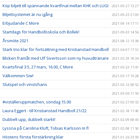
Köp biljett till spännande kvartfinal mellan KHK och LUGI
2021-09-27 13:27
Biljettsystemet är nu igång
2021-09-23 21:00
Erbjudande C More
2021-09-14 17:11
Startdags för Handbollsskola och Bollek!
2021-09-03 14:56
Årsmöte 2021
2021-08-12 13:38
Stark trio klar för fortsättning med Kristianstad Handboll
2021-04-07 17:51
Blicken framåt med Ulf Sivertsson som ny huvudtränare
2021-03-29 18:34
Kvartsfinal 3:5, 27 mars, 16.00, C More
2021-03-23 17:41
Välkommen Siw!
2021-03-17 19:28
Slutspel och vinstchans
2021-03-12 08:52
2021-03-06 11:59
#viställeruppmatchen, söndag 15.00
2021-02-27 09:53
Laura Eggert - till Kristianstad Handboll 21/22
2021-02-18 17:40
Dubbelt upp, dubbelt starkt!
2021-02-09 08:45
Lyssna på Carolina Klüft, Tobias Karlsson m fl
2021-02-08 11:50
Höstens första förstärkning klar
2021-01-26 23:59