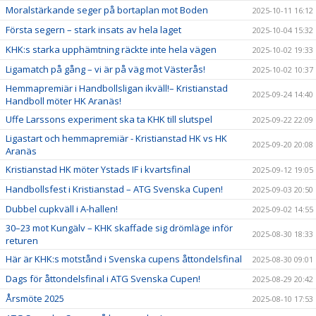
Moralstärkande seger på bortaplan mot Boden
2025-10-11 16:12
Första segern – stark insats av hela laget
2025-10-04 15:32
KHK:s starka upphämtning räckte inte hela vägen
2025-10-02 19:33
Ligamatch på gång – vi är på väg mot Västerås!
2025-10-02 10:37
Hemmapremiär i Handbollsligan ikväll!– Kristianstad
2025-09-24 14:40
Handboll möter HK Aranäs!
Uffe Larssons experiment ska ta KHK till slutspel
2025-09-22 22:09
Ligastart och hemmapremiär - Kristianstad HK vs HK
2025-09-20 20:08
Aranäs
Kristianstad HK möter Ystads IF i kvartsfinal
2025-09-12 19:05
Handbollsfest i Kristianstad – ATG Svenska Cupen!
2025-09-03 20:50
Dubbel cupkväll i A-hallen!
2025-09-02 14:55
30–23 mot Kungälv – KHK skaffade sig drömläge inför
2025-08-30 18:33
returen
Här är KHK:s motstånd i Svenska cupens åttondelsfinal
2025-08-30 09:01
Dags för åttondelsfinal i ATG Svenska Cupen!
2025-08-29 20:42
Årsmöte 2025
2025-08-10 17:53