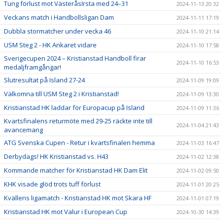
Tung förlust mot VästeråsIrsta med 24–31
2024-11-13 20:32
Veckans match i Handbollsligan Dam
2024-11-11 17:19
Dubbla stormatcher under vecka 46
2024-11-10 21:14
USM Steg 2 - HK Ankaret vidare
2024-11-10 17:58
Sverigecupen 2024 – Kristianstad Handboll firar
2024-11-10 16:53
medaljframgångar!
Slutresultat på Island 27-24
2024-11-09 19:09
Välkomna till USM Steg 2 i Kristianstad!
2024-11-09 13:30
Kristianstad HK laddar för Europacup på Island
2024-11-09 11:36
Kvartsfinalens returmöte med 29-25 räckte inte till
2024-11-04 21:43
avancemang
ATG Svenska Cupen - Retur i kvartsfinalen hemma
2024-11-03 16:47
Derbydags! HK Kristianstad vs. H43
2024-11-02 12:38
Kommande matcher för Kristianstad HK Dam Elit
2024-11-02 09:50
KHK visade glöd trots tuff förlust
2024-11-01 20:25
Kvällens ligamatch - Kristianstad HK mot Skara HF
2024-11-01 07:19
Kristianstad HK mot Valur i European Cup
2024-10-30 14:39