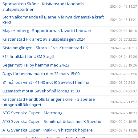
Sparbanken Skåne - Kristianstad Handbolls
2024-04-13 11:27
slutspelspartner!
Stort välkomnande till Bjarne, vår nya dynamiska kraft i
2024-04-13 11:21
KHK!
Maja Hedberg - Supportrarnas favorit i februari
2024-03-31 18:16
Kristianstad HK är ett av slutspelslagen 2024
2024-03-27 22:22
Sista omgången - Skara HF vs. Kristianstad HK
2024-03-27 16:13
F14 finalklart för USM Steg 5
2024-03-24 17:26
Seger mot Hallby hemma med 24-23
2024-03-23 19:26
Dags för hemmamatch den 23 mars 15:00
2024-03-21 23:56
81 mål och vinst - 41-40 mot IK Sävehof hemma
2024-03-09 21:01
Ligamatch mot IK Sävehof på lördag 15:00
2024-03-04 22:07
Kristianstad Handbolls talanger skiner - 3 spelare
2024-02-25 11:57
uttagna till Rikslägret
ATG Svenska Cupen - Matchdag
2024-02-25 10:23
ATG Svenska Cupen - Semifinalförlust mot IK Sävehof
2024-02-24 18:53
ATG Svenska Cupen Final4 - En historisk höjdare!
2024-02-19 11:06