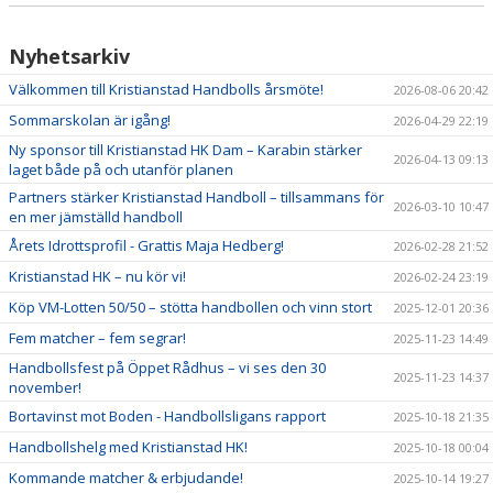
Nyhetsarkiv
Välkommen till Kristianstad Handbolls årsmöte!
2026-08-06 20:42
Sommarskolan är igång!
2026-04-29 22:19
Ny sponsor till Kristianstad HK Dam – Karabin stärker
2026-04-13 09:13
laget både på och utanför planen
Partners stärker Kristianstad Handboll – tillsammans för
2026-03-10 10:47
en mer jämställd handboll
Årets Idrottsprofil - Grattis Maja Hedberg!
2026-02-28 21:52
Kristianstad HK – nu kör vi!
2026-02-24 23:19
Köp VM-Lotten 50/50 – stötta handbollen och vinn stort
2025-12-01 20:36
Fem matcher – fem segrar!
2025-11-23 14:49
Handbollsfest på Öppet Rådhus – vi ses den 30
2025-11-23 14:37
november!
Bortavinst mot Boden - Handbollsligans rapport
2025-10-18 21:35
Handbollshelg med Kristianstad HK!
2025-10-18 00:04
Kommande matcher & erbjudande!
2025-10-14 19:27