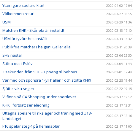
Ytterligare spelare klar!
2020-04-02 17:04
Välkommen retur!
2020-03-27 18:55
USM
2020-03-20 11:36
Matchen KHK - Skånela är inställd!
2020-03-13 17:10
USM är tyvärr helt inställt
2020-03-13 13:32
Publikfria matcher i helgen! Gäller alla
2020-03-11 20:39
SHE nästa!
2020-03-06 22:30
Stötta oss i Eslöv
2020-03-05 11:53
3 sekunder ifrån SHE - 1 poäng till behövs
2020-03-01 07:49
Var med och sponsra "Fyll hallen" och stötta KHK!
2020-02-25 19:44
Sjätte raka segern
2020-02-22 19:15
Vi finns på C4 Shopping under sportlovet
2020-02-17 12:52
KHK i fortsatt serieledning
2020-02-17 12:31
Uttagna spelare till riksläger och träning med U18-
2020-02-17 12:16
landslaget
F16 spelar steg 4 på hemmaplan
2020-02-17 11:00