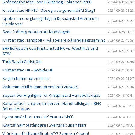
Skånederby mot Höör H65 tisdag 1 oktober 19:00
2024-09-30 22:02
Kristianstad HK F16 - Obsegrade genom USM Steg1
2024-09-29 21:22
Upplev en oförglömlig dag på Kristianstad Arena den
2024-09-27 09:22
5:e oktober
Svea Fröberg debuterar i landslaget!
2024-09-25 11:17
Kristianstad Handboll - Två spelare på landslagssamling
2024-09-23 15:59
EHF European Cup Kristianstad HK vs. Westfriesland
2024-09-22 19:37
SEW
Tack Sarah Carlström!
2024-09-22 00:46
Kristianstad HK - Skövde HF
2024-09-21 00:02
Seger i hemmapremiären
2024-09-20 21:27
Välkommen till hemmapremiären 2024-25!
2024-09-20 09:06
September Highlights för Kristianstad Handbollsklubb
2024-09-15 10:41
Bortaförlust och premiärnerver i Handbollsligan – KHK
2024-09-14 15:59
föll mot Aranäs
Ligapremiär borta mot HK Aranäs 14:00
2024-09-14 08:10
Kvartsfinalmotståndare i Svenska cupen klar!
2024-09-12 19:33
Vi är klara för Kvartsfinal i ATG Svenska Cupen!
2024-09-11 22:28