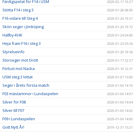
Färdigspelat för F14 i USM
2020-02-17 10:27
Stötta F14 i steg 3
2020-01-28 08:00
F16 vidare till Steg 4
2020-01-26 19:21
Skön seger i Jönköping
2020-01-26 19:13
Hallby-KHK
2020-01-24 06:00
Heja fram F16 i steg 3
2020-01-23 05:26
Styrelseinfo
2020-01-20 19:56
Storseger mot Drott
2020-01-17 22:27
Förlust mot Nacka
2020-01-10 12:31
USM steg 3 lottat
2020-01-07 15:00
Seger i årets första match
2020-01-06 14:10
F03 mästarinnor i Lundaspelen
2020-01-06 14:07
Silver för F08
2020-01-06 14:04
Silver till F07
2020-01-06 14:02
F09 i Lundaspelen
2020-01-06 14:00
Gott Nytt År!
2019-12-31 15:21