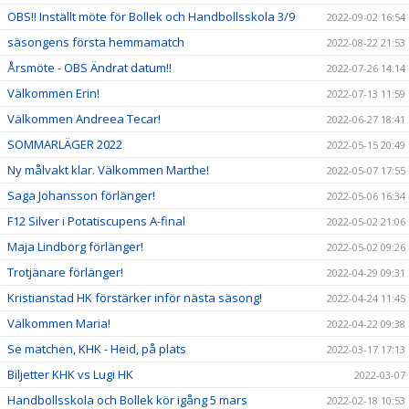
OBS!! Inställt möte för Bollek och Handbollsskola 3/9
2022-09-02 16:54
säsongens första hemmamatch
2022-08-22 21:53
Årsmöte - OBS Ändrat datum!!
2022-07-26 14:14
Välkommen Erin!
2022-07-13 11:59
Välkommen Andreea Tecar!
2022-06-27 18:41
SOMMARLÄGER 2022
2022-05-15 20:49
Ny målvakt klar. Välkommen Marthe!
2022-05-07 17:55
Saga Johansson förlänger!
2022-05-06 16:34
F12 Silver i Potatiscupens A-final
2022-05-02 21:06
Maja Lindborg förlänger!
2022-05-02 09:26
Trotjänare förlänger!
2022-04-29 09:31
Kristianstad HK förstärker inför nästa säsong!
2022-04-24 11:45
Välkommen Maria!
2022-04-22 09:38
Se matchen, KHK - Heid, på plats
2022-03-17 17:13
Biljetter KHK vs Lugi HK
2022-03-07
Handbollsskola och Bollek kör igång 5 mars
2022-02-18 10:53