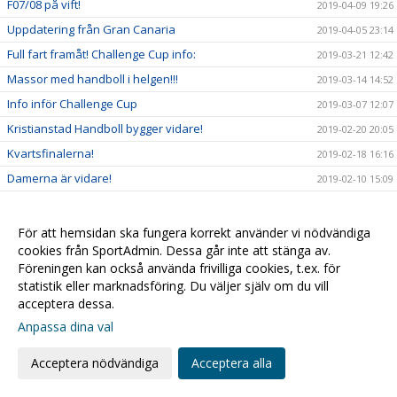
F07/08 på vift!
2019-04-09 19:26
Uppdatering från Gran Canaria
2019-04-05 23:14
Full fart framåt! Challenge Cup info:
2019-03-21 12:42
Massor med handboll i helgen!!!
2019-03-14 14:52
Info inför Challenge Cup
2019-03-07 12:07
Kristianstad Handboll bygger vidare!
2019-02-20 20:05
Kvartsfinalerna!
2019-02-18 16:16
Damerna är vidare!
2019-02-10 15:09
2019-02-09 15:14
Sarah - Månadens spelare i SHE!
2019-01-31 14:29
För att hemsidan ska fungera korrekt använder vi nödvändiga
cookies från SportAdmin. Dessa går inte att stänga av.
Alla till hallen fredagkväll!
2019-01-30 19:32
Föreningen kan också använda frivilliga cookies, t.ex. för
F03 mot Steg 4 i USM
2019-01-28 11:04
statistik eller marknadsföring. Du väljer själv om du vill
USM & Sammandrag...
acceptera dessa.
2019-01-25 13:09
Anpassa dina val
Kristianstad Handboll förstärker Damtruppen
2019-01-14 22:57
Öppettider för kansliet
2019-01-08 14:31
Acceptera nödvändiga
Acceptera alla
Kompisfika för integration!
2018-12-26 10:46