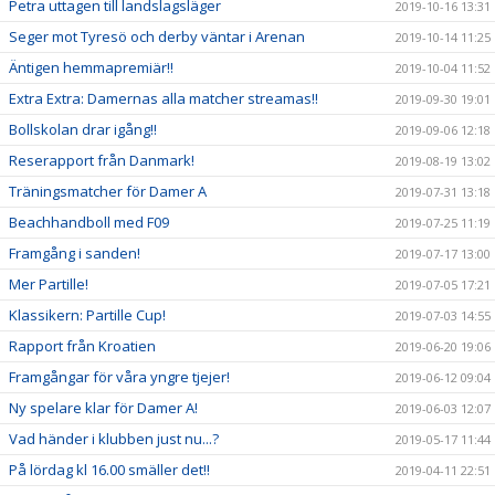
Petra uttagen till landslagsläger
2019-10-16 13:31
Seger mot Tyresö och derby väntar i Arenan
2019-10-14 11:25
Äntigen hemmapremiär!!
2019-10-04 11:52
Extra Extra: Damernas alla matcher streamas!!
2019-09-30 19:01
Bollskolan drar igång!!
2019-09-06 12:18
Reserapport från Danmark!
2019-08-19 13:02
Träningsmatcher för Damer A
2019-07-31 13:18
Beachhandboll med F09
2019-07-25 11:19
Framgång i sanden!
2019-07-17 13:00
Mer Partille!
2019-07-05 17:21
Klassikern: Partille Cup!
2019-07-03 14:55
Rapport från Kroatien
2019-06-20 19:06
Framgångar för våra yngre tjejer!
2019-06-12 09:04
Ny spelare klar för Damer A!
2019-06-03 12:07
Vad händer i klubben just nu...?
2019-05-17 11:44
På lördag kl 16.00 smäller det!!
2019-04-11 22:51