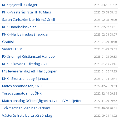
KHK tjejer till Riksläger
2023-03-16 16:02
KHK - Västeråsirsta HF 10 Mars
2023-03-08 08:42
Sarah Carlström klar för två år till
2023-02-08 19:00
KHK Handbollsskolan
2023-02-02 11:56
KHK - Hallby fredag 3 februari
2023-02-01 08:07
Grattis!
2023-01-29 10:10
Vidare i USM
2023-01-29 09:57
Förändring i Kristianstad Handboll
2023-01-28 09:33
KHK - Skövde HF fredag 20/1
2023-01-17 21:45
F13 levererar dag ett i Hallbycupen
2023-01-06 17:23
KHK - Skuru, onsdag 4 januari
2023-01-01 12:41
Match annandagen, 16.00
2022-12-26 09:53
Torsdagsmatch mot ÖHK
2022-12-14 09:35
Match onsdag OCH möjlighet att vinna VM-biljetter
2022-11-29 09:42
Två matcher i den här veckan!
2022-10-10 20:31
Västerås Irsta borta på söndag
2022-09-24 11:02