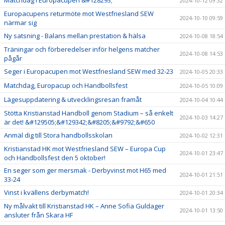
Matchdag i Europacupen &#128293;
2024-10-12 09:32
Europacupens returmöte mot Westfriesland SEW
2024-10-10 09:59
närmar sig
Ny satsning - Balans mellan prestation & hälsa
2024-10-08 18:54
Träningar och förberedelser inför helgens matcher
2024-10-08 14:53
pågår
Seger i Europacupen mot Westfriesland SEW med 32-23
2024-10-05 20:33
Matchdag, Europacup och Handbollsfest
2024-10-05 10:09
Lägesuppdatering & utvecklingsresan framåt
2024-10-04 10:44
Stötta Kristianstad Handboll genom Stadium – så enkelt
2024-10-03 14:27
är det! &#129505;&#129342;&#8205;&#9792;&#650
Anmäl dig till Stora handbollsskolan
2024-10-02 12:31
Kristianstad HK mot Westfriesland SEW – Europa Cup
2024-10-01 23:47
och Handbollsfest den 5 oktober!
En seger som ger mersmak - Derbyvinst mot H65 med
2024-10-01 21:51
33-24
Vinst i kvällens derbymatch!
2024-10-01 20:34
Ny målvakt till Kristianstad HK – Anne Sofia Guldager
2024-10-01 13:50
ansluter från Skara HF