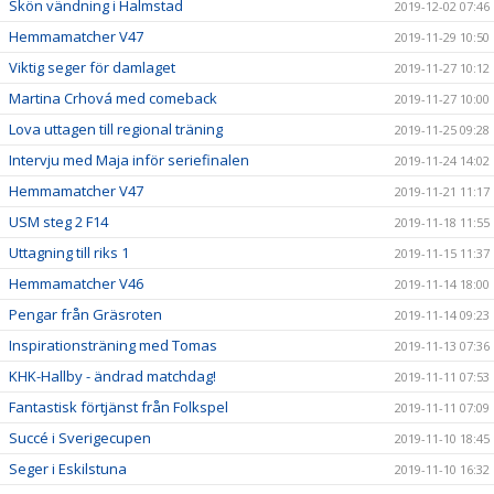
Skön vändning i Halmstad
2019-12-02 07:46
Hemmamatcher V47
2019-11-29 10:50
Viktig seger för damlaget
2019-11-27 10:12
Martina Crhová med comeback
2019-11-27 10:00
Lova uttagen till regional träning
2019-11-25 09:28
Intervju med Maja inför seriefinalen
2019-11-24 14:02
Hemmamatcher V47
2019-11-21 11:17
USM steg 2 F14
2019-11-18 11:55
Uttagning till riks 1
2019-11-15 11:37
Hemmamatcher V46
2019-11-14 18:00
Pengar från Gräsroten
2019-11-14 09:23
Inspirationsträning med Tomas
2019-11-13 07:36
KHK-Hallby - ändrad matchdag!
2019-11-11 07:53
Fantastisk förtjänst från Folkspel
2019-11-11 07:09
Succé i Sverigecupen
2019-11-10 18:45
Seger i Eskilstuna
2019-11-10 16:32