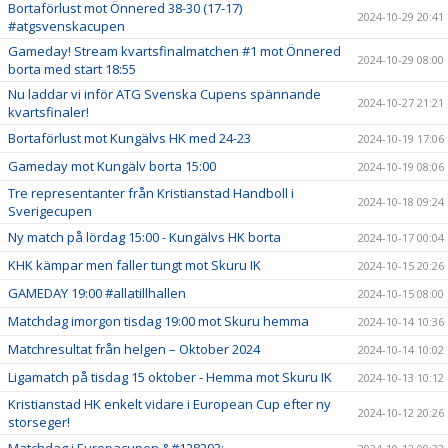
Bortaförlust mot Önnered 38-30 (17-17)
2024-10-29 20:41
#atgsvenskacupen
Gameday! Stream kvartsfinalmatchen #1 mot Önnered
2024-10-29 08:00
borta med start 18:55
Nu laddar vi inför ATG Svenska Cupens spännande
2024-10-27 21:21
kvartsfinaler!
Bortaförlust mot Kungälvs HK med 24-23
2024-10-19 17:06
Gameday mot Kungälv borta 15:00
2024-10-19 08:06
Tre representanter från Kristianstad Handboll i
2024-10-18 09:24
Sverigecupen
Ny match på lördag 15:00 - Kungälvs HK borta
2024-10-17 00:04
KHK kämpar men faller tungt mot Skuru IK
2024-10-15 20:26
GAMEDAY 19:00 #allatillhallen
2024-10-15 08:00
Matchdag imorgon tisdag 19:00 mot Skuru hemma
2024-10-14 10:36
Matchresultat från helgen – Oktober 2024
2024-10-14 10:02
Ligamatch på tisdag 15 oktober - Hemma mot Skuru IK
2024-10-13 10:12
Kristianstad HK enkelt vidare i European Cup efter ny
2024-10-12 20:26
storseger!