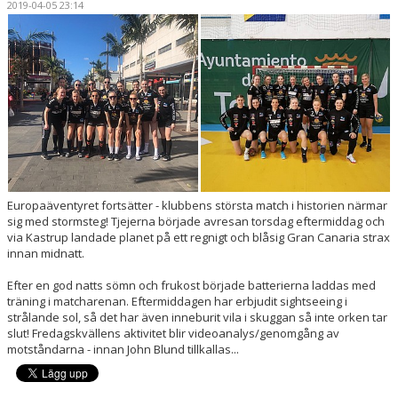
2019-04-05 23:14
HANDBOLLSSKOLA
PARTNERSKAP
FÖRENINGEN
OM OSS
KONTAKT
Europaäventyret fortsätter - klubbens största match i historien närmar
sig med stormsteg! Tjejerna började avresan torsdag eftermiddag och
via Kastrup landade planet på ett regnigt och blåsig Gran Canaria strax
innan midnatt.
Efter en god natts sömn och frukost började batterierna laddas med
träning i matcharenan. Eftermiddagen har erbjudit sightseeing i
strålande sol, så det har även inneburit vila i skuggan så inte orken tar
slut! Fredagskvällens aktivitet blir videoanalys/genomgång av
motståndarna - innan John Blund tillkallas...