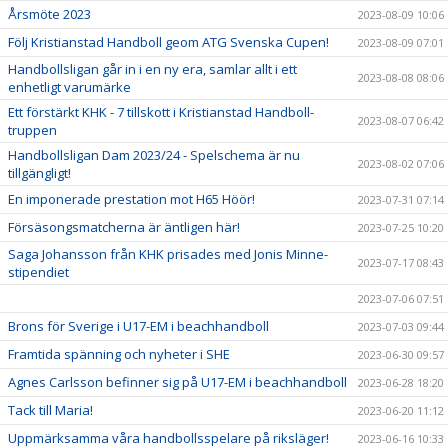
Årsmöte 2023
2023-08-09 10:06
Följ Kristianstad Handboll geom ATG Svenska Cupen!
2023-08-09 07:01
Handbollsligan går in i en ny era, samlar allt i ett
2023-08-08 08:06
enhetligt varumärke
Ett förstärkt KHK - 7 tillskott i Kristianstad Handboll-
2023-08-07 06:42
truppen
Handbollsligan Dam 2023/24 - Spelschema är nu
2023-08-02 07:06
tillgängligt!
En imponerade prestation mot H65 Höör!
2023-07-31 07:14
Försäsongsmatcherna är äntligen här!
2023-07-25 10:20
Saga Johansson från KHK prisades med Jonis Minne-
2023-07-17 08:43
stipendiet
2023-07-06 07:51
Brons för Sverige i U17-EM i beachhandboll
2023-07-03 09:44
Framtida spänning och nyheter i SHE
2023-06-30 09:57
Agnes Carlsson befinner sig på U17-EM i beachhandboll
2023-06-28 18:20
Tack till Maria!
2023-06-20 11:12
Uppmärksamma våra handbollsspelare på riksläger!
2023-06-16 10:33