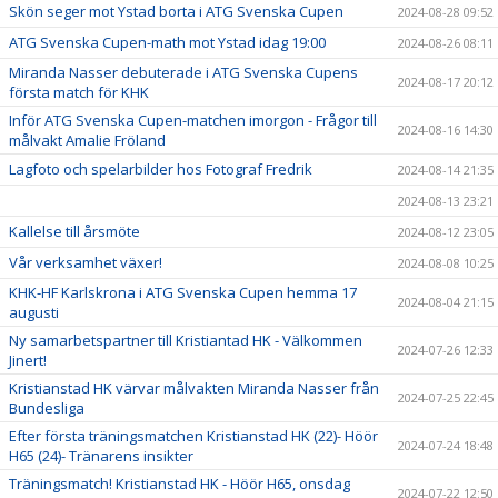
Skön seger mot Ystad borta i ATG Svenska Cupen
2024-08-28 09:52
ATG Svenska Cupen-math mot Ystad idag 19:00
2024-08-26 08:11
Miranda Nasser debuterade i ATG Svenska Cupens
2024-08-17 20:12
första match för KHK
Inför ATG Svenska Cupen-matchen imorgon - Frågor till
2024-08-16 14:30
målvakt Amalie Fröland
Lagfoto och spelarbilder hos Fotograf Fredrik
2024-08-14 21:35
2024-08-13 23:21
Kallelse till årsmöte
2024-08-12 23:05
Vår verksamhet växer!
2024-08-08 10:25
KHK-HF Karlskrona i ATG Svenska Cupen hemma 17
2024-08-04 21:15
augusti
Ny samarbetspartner till Kristiantad HK - Välkommen
2024-07-26 12:33
Jinert!
Kristianstad HK värvar målvakten Miranda Nasser från
2024-07-25 22:45
Bundesliga
Efter första träningsmatchen Kristianstad HK (22)- Höör
2024-07-24 18:48
H65 (24)- Tränarens insikter
Träningsmatch! Kristianstad HK - Höör H65, onsdag
2024-07-22 12:50