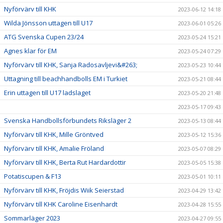
Nyförvärv till KHK
2023-06-12 14:18
Wilda Jönsson uttagen till U17
2023-06-01 05:26
ATG Svenska Cupen 23/24
2023-05-24 15:21
Agnes klar för EM
2023-05-24 07:29
Nyförvärv till KHK, Sanja Radosavljevi&#263;
2023-05-23 10:44
Uttagning till beachhandbolls EM i Turkiet
2023-05-21 08:44
Erin uttagen till U17 ladslaget
2023-05-20 21:48
2023-05-17 09:43
Svenska Handbollsförbundets Riksläger 2
2023-05-13 08:44
Nyförvärv till KHK, Mille Gröntved
2023-05-12 15:36
Nyförvärv till KHK, Amalie Fröland
2023-05-07 08:29
Nyförvärv till KHK, Berta Rut Hardardottir
2023-05-05 15:38
Potatiscupen & F13
2023-05-01 10:11
Nyförvärv till KHK, Fröjdis Wiik Seierstad
2023-04-29 13:42
Nyförvärv till KHK Caroline Eisenhardt
2023-04-28 15:55
Sommarläger 2023
2023-04-27 09:55