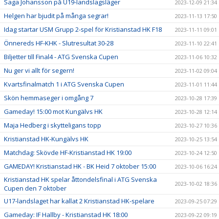
Saga Johansson på U19-landslagsläger
2023-12-09 21:34
Helgen har bjudit på många segrar!
2023-11-13 17:50
Idag startar USM Grupp 2-spel för Kristianstad HK F18
2023-11-11 09:01
Önnereds HF-KHK - Slutresultat 30-28
2023-11-10 22:41
Biljetter till Final4 - ATG Svenska Cupen
2023-11-06 10:32
Nu ger vi allt för segern!
2023-11-02 09:04
Kvartsfinalmatch 1 i ATG Svenska Cupen
2023-11-01 11:44
Skön hemmaseger i omgång 7
2023-10-28 17:39
Gameday! 15:00 mot Kungälvs HK
2023-10-28 12:14
Maja Hedberg i skytteligans topp
2023-10-27 10:36
Kristianstad HK-Kungälvs HK
2023-10-25 13:54
Matchdag: Skövde HF-Kristianstad HK 19:00
2023-10-24 12:50
GAMEDAY! Kristianstad HK - BK Heid 7 oktober 15:00
2023-10-06 16:24
Kristianstad HK spelar åttondelsfinal i ATG Svenska
2023-10-02 18:36
Cupen den 7 oktober
U17-landslaget har kallat 2 Kristianstad HK-spelare
2023-09-25 07:29
Gameday: IF Hallby - Kristianstad HK 18:00
2023-09-22 09:19