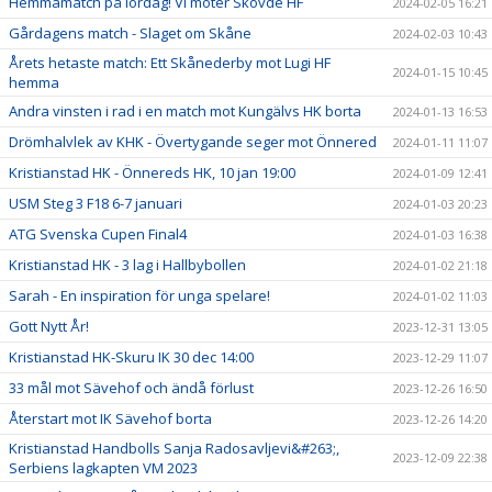
Hemmamatch på lördag! Vi möter Skövde HF
2024-02-05 16:21
Gårdagens match - Slaget om Skåne
2024-02-03 10:43
Årets hetaste match: Ett Skånederby mot Lugi HF
2024-01-15 10:45
hemma
Andra vinsten i rad i en match mot Kungälvs HK borta
2024-01-13 16:53
Drömhalvlek av KHK - Övertygande seger mot Önnered
2024-01-11 11:07
Kristianstad HK - Önnereds HK, 10 jan 19:00
2024-01-09 12:41
USM Steg 3 F18 6-7 januari
2024-01-03 20:23
ATG Svenska Cupen Final4
2024-01-03 16:38
Kristianstad HK - 3 lag i Hallbybollen
2024-01-02 21:18
Sarah - En inspiration för unga spelare!
2024-01-02 11:03
Gott Nytt År!
2023-12-31 13:05
Kristianstad HK-Skuru IK 30 dec 14:00
2023-12-29 11:07
33 mål mot Sävehof och ändå förlust
2023-12-26 16:50
Återstart mot IK Sävehof borta
2023-12-26 14:20
Kristianstad Handbolls Sanja Radosavljevi&#263;,
2023-12-09 22:38
Serbiens lagkapten VM 2023