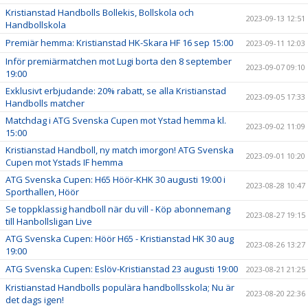
Kristianstad Handbolls Bollekis, Bollskola och
2023-09-13 12:51
Handbollskola
Premiär hemma: Kristianstad HK-Skara HF 16 sep 15:00
2023-09-11 12:03
Inför premiärmatchen mot Lugi borta den 8 september
2023-09-07 09:10
19:00
Exklusivt erbjudande: 20% rabatt, se alla Kristianstad
2023-09-05 17:33
Handbolls matcher
Matchdag i ATG Svenska Cupen mot Ystad hemma kl.
2023-09-02 11:09
15:00
Kristianstad Handboll, ny match imorgon! ATG Svenska
2023-09-01 10:20
Cupen mot Ystads IF hemma
ATG Svenska Cupen: H65 Höör-KHK 30 augusti 19:00 i
2023-08-28 10:47
Sporthallen, Höör
Se toppklassig handboll när du vill - Köp abonnemang
2023-08-27 19:15
till Hanbollsligan Live
ATG Svenska Cupen: Höör H65 - Kristianstad HK 30 aug
2023-08-26 13:27
19:00
ATG Svenska Cupen: Eslöv-Kristianstad 23 augusti 19:00
2023-08-21 21:25
Kristianstad Handbolls populära handbollsskola; Nu är
2023-08-20 22:36
det dags igen!