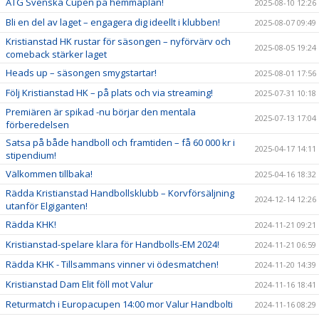
ATG Svenska Cupen på hemmaplan!
2025-08-10 12:26
Bli en del av laget – engagera dig ideellt i klubben!
2025-08-07 09:49
Kristianstad HK rustar för säsongen – nyförvärv och
2025-08-05 19:24
comeback stärker laget
Heads up – säsongen smygstartar!
2025-08-01 17:56
Följ Kristianstad HK – på plats och via streaming!
2025-07-31 10:18
Premiären är spikad -nu börjar den mentala
2025-07-13 17:04
förberedelsen
Satsa på både handboll och framtiden – få 60 000 kr i
2025-04-17 14:11
stipendium!
Välkommen tillbaka!
2025-04-16 18:32
Rädda Kristianstad Handbollsklubb – Korvförsäljning
2024-12-14 12:26
utanför Elgiganten!
Rädda KHK!
2024-11-21 09:21
Kristianstad-spelare klara för Handbolls-EM 2024!
2024-11-21 06:59
Rädda KHK - Tillsammans vinner vi ödesmatchen!
2024-11-20 14:39
Kristianstad Dam Elit föll mot Valur
2024-11-16 18:41
Returmatch i Europacupen 14:00 mor Valur Handbolti
2024-11-16 08:29