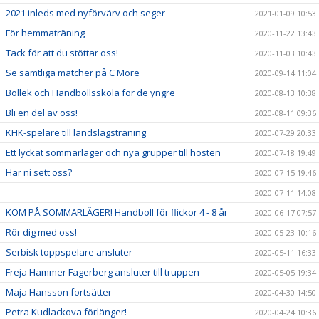
2021 inleds med nyförvärv och seger
2021-01-09 10:53
För hemmaträning
2020-11-22 13:43
Tack för att du stöttar oss!
2020-11-03 10:43
Se samtliga matcher på C More
2020-09-14 11:04
Bollek och Handbollsskola för de yngre
2020-08-13 10:38
Bli en del av oss!
2020-08-11 09:36
KHK-spelare till landslagsträning
2020-07-29 20:33
Ett lyckat sommarläger och nya grupper till hösten
2020-07-18 19:49
Har ni sett oss?
2020-07-15 19:46
2020-07-11 14:08
KOM PÅ SOMMARLÄGER! Handboll för flickor 4 - 8 år
2020-06-17 07:57
Rör dig med oss!
2020-05-23 10:16
Serbisk toppspelare ansluter
2020-05-11 16:33
Freja Hammer Fagerberg ansluter till truppen
2020-05-05 19:34
Maja Hansson fortsätter
2020-04-30 14:50
Petra Kudlackova förlänger!
2020-04-24 10:36