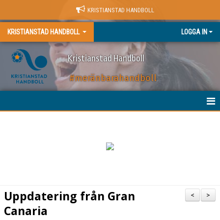
KRISTIANSTAD HANDBOLL
KRISTIANSTAD HANDBOLL
LOGGA IN
Kristianstad Handboll
#meränbarahandboll
HEM
NYHETER
BILJETTER
MATCHER
Uppdatering från Gran
<
>
KALENDER
Canaria