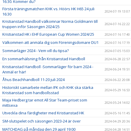
16:30. Kommer du?
Första träningsmatchen KHK vs. Höörs HK H65 24 juli
2024-07-19 13:07
16:30
Kristianstad Handboll välkomnar Norma Goldmann till
2024-07-16 22:22
truppen inför Säsongen 2024/25
Kristianstad HK i EHF European Cup Women 2024/25
2024-07-16 17:40
Välkommen att anmäla dig som Föreningsdomare DU1
2024-07-16 17:19
Sommarläger 2024 - Vem vill du tipsa?
2024-07-05 15:03
En sommarhälsning från Kristianstad Handboll
2024-06-28 22:57
Kristianstad Handboll -Sommarläger för barn 2024 -
2024-06-24 19:51
Anmäl er här!
Åhus Beachhandboll 11-20 juli 2024
2024-06-22 20:08
Historiskt samarbete mellan IFK och KHK ska stärka
2024-05-29 16:53
Kristianstad som handbollsstad
Maja Hedberg tar emot All Star Team-priset som
2024-05-24 14:02
mittsexa
Utveckla dina färdigheter med Kristianstad HK
2024-05-16 11:45
SM-slutspelet och säsongen 2023-24 är över
2024-04-29 20:36
MATCHDAG på måndag den 29 april 19:00
2024-04-28 14:51