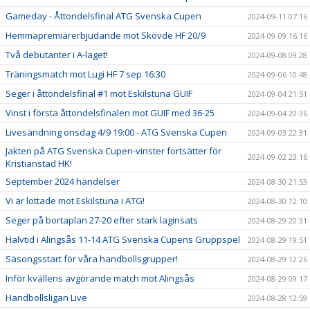
Gameday - Åttondelsfinal ATG Svenska Cupen
2024-09-11 07:16
Hemmapremiärerbjudande mot Skövde HF 20/9
2024-09-09 16:16
Två debutanter i A-laget!
2024-09-08 09:28
Träningsmatch mot Lugi HF 7 sep 16:30
2024-09-06 10:48
Seger i åttondelsfinal #1 mot Eskilstuna GUIF
2024-09-04 21:51
Vinst i första åttondelsfinalen mot GUIF med 36-25
2024-09-04 20:36
Livesändning onsdag 4/9 19:00 - ATG Svenska Cupen
2024-09-03 22:31
Jakten på ATG Svenska Cupen-vinster fortsätter för
2024-09-02 23:16
Kristianstad HK!
September 2024 händelser
2024-08-30 21:53
Vi är lottade mot Eskilstuna i ATG!
2024-08-30 12:10
Seger på bortaplan 27-20 efter stark laginsats
2024-08-29 20:31
Halvtid i Alingsås 11-14 ATG Svenska Cupens Gruppspel
2024-08-29 19:51
Säsongsstart för våra handbollsgrupper!
2024-08-29 12:26
Inför kvällens avgörande match mot Alingsås
2024-08-29 09:17
Handbollsligan Live
2024-08-28 12:59