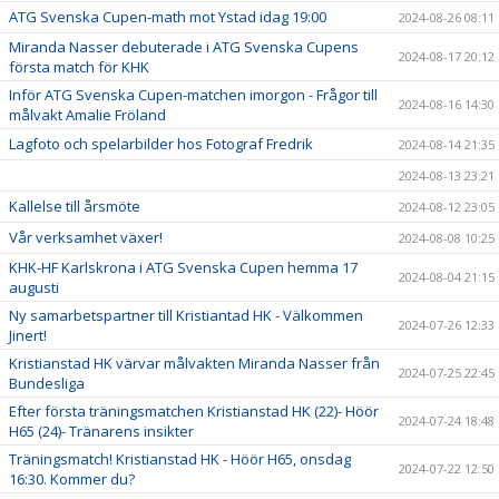
ATG Svenska Cupen-math mot Ystad idag 19:00
2024-08-26 08:11
Miranda Nasser debuterade i ATG Svenska Cupens
2024-08-17 20:12
första match för KHK
Inför ATG Svenska Cupen-matchen imorgon - Frågor till
2024-08-16 14:30
målvakt Amalie Fröland
Lagfoto och spelarbilder hos Fotograf Fredrik
2024-08-14 21:35
2024-08-13 23:21
Kallelse till årsmöte
2024-08-12 23:05
Vår verksamhet växer!
2024-08-08 10:25
KHK-HF Karlskrona i ATG Svenska Cupen hemma 17
2024-08-04 21:15
augusti
Ny samarbetspartner till Kristiantad HK - Välkommen
2024-07-26 12:33
Jinert!
Kristianstad HK värvar målvakten Miranda Nasser från
2024-07-25 22:45
Bundesliga
Efter första träningsmatchen Kristianstad HK (22)- Höör
2024-07-24 18:48
H65 (24)- Tränarens insikter
Träningsmatch! Kristianstad HK - Höör H65, onsdag
2024-07-22 12:50
16:30. Kommer du?