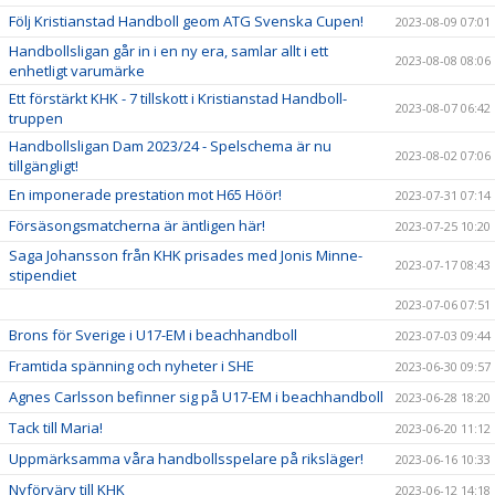
Följ Kristianstad Handboll geom ATG Svenska Cupen!
2023-08-09 07:01
Handbollsligan går in i en ny era, samlar allt i ett
2023-08-08 08:06
enhetligt varumärke
Ett förstärkt KHK - 7 tillskott i Kristianstad Handboll-
2023-08-07 06:42
truppen
Handbollsligan Dam 2023/24 - Spelschema är nu
2023-08-02 07:06
tillgängligt!
En imponerade prestation mot H65 Höör!
2023-07-31 07:14
Försäsongsmatcherna är äntligen här!
2023-07-25 10:20
Saga Johansson från KHK prisades med Jonis Minne-
2023-07-17 08:43
stipendiet
2023-07-06 07:51
Brons för Sverige i U17-EM i beachhandboll
2023-07-03 09:44
Framtida spänning och nyheter i SHE
2023-06-30 09:57
Agnes Carlsson befinner sig på U17-EM i beachhandboll
2023-06-28 18:20
Tack till Maria!
2023-06-20 11:12
Uppmärksamma våra handbollsspelare på riksläger!
2023-06-16 10:33
Nyförvärv till KHK
2023-06-12 14:18