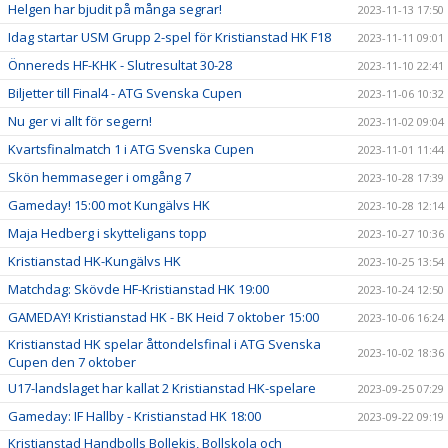
Helgen har bjudit på många segrar!
2023-11-13 17:50
Idag startar USM Grupp 2-spel för Kristianstad HK F18
2023-11-11 09:01
Önnereds HF-KHK - Slutresultat 30-28
2023-11-10 22:41
Biljetter till Final4 - ATG Svenska Cupen
2023-11-06 10:32
Nu ger vi allt för segern!
2023-11-02 09:04
Kvartsfinalmatch 1 i ATG Svenska Cupen
2023-11-01 11:44
Skön hemmaseger i omgång 7
2023-10-28 17:39
Gameday! 15:00 mot Kungälvs HK
2023-10-28 12:14
Maja Hedberg i skytteligans topp
2023-10-27 10:36
Kristianstad HK-Kungälvs HK
2023-10-25 13:54
Matchdag: Skövde HF-Kristianstad HK 19:00
2023-10-24 12:50
GAMEDAY! Kristianstad HK - BK Heid 7 oktober 15:00
2023-10-06 16:24
Kristianstad HK spelar åttondelsfinal i ATG Svenska
2023-10-02 18:36
Cupen den 7 oktober
U17-landslaget har kallat 2 Kristianstad HK-spelare
2023-09-25 07:29
Gameday: IF Hallby - Kristianstad HK 18:00
2023-09-22 09:19
Kristianstad Handbolls Bollekis, Bollskola och