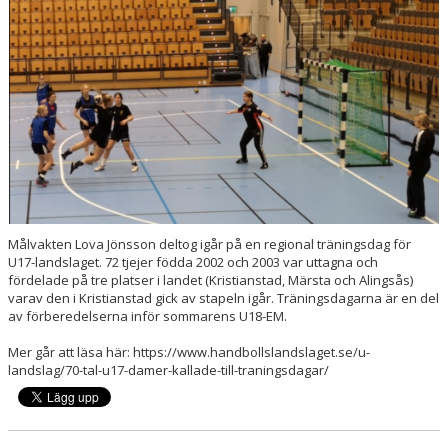
HANDBOLLSSKOLA
PARTNERSKAP
FÖRENINGEN
OM OSS
KONTAKT
Målvakten Lova Jönsson deltog igår på en regional träningsdag för
U17-landslaget. 72 tjejer födda 2002 och 2003 var uttagna och
fördelade på tre platser i landet (Kristianstad, Märsta och Alingsås)
varav den i Kristianstad gick av stapeln igår. Träningsdagarna är en del
av förberedelserna inför sommarens U18-EM.
Mer går att läsa här: https://www.handbollslandslaget.se/u-
landslag/70-tal-u17-damer-kallade-till-traningsdagar/