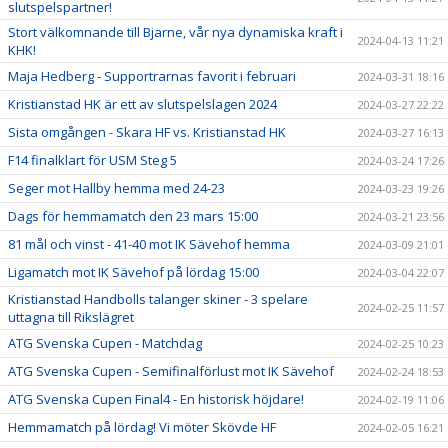
slutspelspartner!
Stort välkomnande till Bjarne, vår nya dynamiska kraft i
2024-04-13 11:21
KHK!
Maja Hedberg - Supportrarnas favorit i februari
2024-03-31 18:16
Kristianstad HK är ett av slutspelslagen 2024
2024-03-27 22:22
Sista omgången - Skara HF vs. Kristianstad HK
2024-03-27 16:13
F14 finalklart för USM Steg 5
2024-03-24 17:26
Seger mot Hallby hemma med 24-23
2024-03-23 19:26
Dags för hemmamatch den 23 mars 15:00
2024-03-21 23:56
81 mål och vinst - 41-40 mot IK Sävehof hemma
2024-03-09 21:01
Ligamatch mot IK Sävehof på lördag 15:00
2024-03-04 22:07
Kristianstad Handbolls talanger skiner - 3 spelare
2024-02-25 11:57
uttagna till Rikslägret
ATG Svenska Cupen - Matchdag
2024-02-25 10:23
ATG Svenska Cupen - Semifinalförlust mot IK Sävehof
2024-02-24 18:53
ATG Svenska Cupen Final4 - En historisk höjdare!
2024-02-19 11:06
Hemmamatch på lördag! Vi möter Skövde HF
2024-02-05 16:21