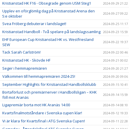
Kristianstad HK F16 - Obsegrade genom USM Steg1
2024-09-29 21:22
Upplev en oförglömlig dag på Kristianstad Arena den
2024-09-27 09:22
5:e oktober
Svea Fröberg debuterar i landslaget!
2024-09-25 11:17
Kristianstad Handboll - Två spelare på landslagssamling
2024-09-23 15:59
EHF European Cup Kristianstad HK vs. Westfriesland
2024-09-22 19:37
SEW
Tack Sarah Carlström!
2024-09-22 00:46
Kristianstad HK - Skövde HF
2024-09-21 00:02
Seger i hemmapremiären
2024-09-20 21:27
Välkommen till hemmapremiären 2024-25!
2024-09-20 09:06
September Highlights för Kristianstad Handbollsklubb
2024-09-15 10:41
Bortaförlust och premiärnerver i Handbollsligan – KHK
2024-09-14 15:59
föll mot Aranäs
Ligapremiär borta mot HK Aranäs 14:00
2024-09-14 08:10
Kvartsfinalmotståndare i Svenska cupen klar!
2024-09-12 19:33
Vi är klara för Kvartsfinal i ATG Svenska Cupen!
2024-09-11 22:28
Gameday - Åttondelsfinal ATG Svenska Cupen