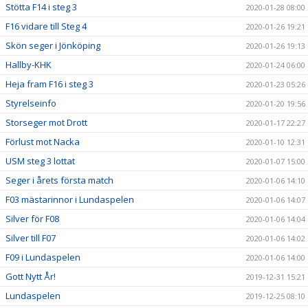
Stötta F14 i steg 3
2020-01-28 08:00
F16 vidare till Steg 4
2020-01-26 19:21
Skön seger i Jönköping
2020-01-26 19:13
Hallby-KHK
2020-01-24 06:00
Heja fram F16 i steg 3
2020-01-23 05:26
Styrelseinfo
2020-01-20 19:56
Storseger mot Drott
2020-01-17 22:27
Förlust mot Nacka
2020-01-10 12:31
USM steg 3 lottat
2020-01-07 15:00
Seger i årets första match
2020-01-06 14:10
F03 mästarinnor i Lundaspelen
2020-01-06 14:07
Silver för F08
2020-01-06 14:04
Silver till F07
2020-01-06 14:02
F09 i Lundaspelen
2020-01-06 14:00
Gott Nytt År!
2019-12-31 15:21
Lundaspelen
2019-12-25 08:10