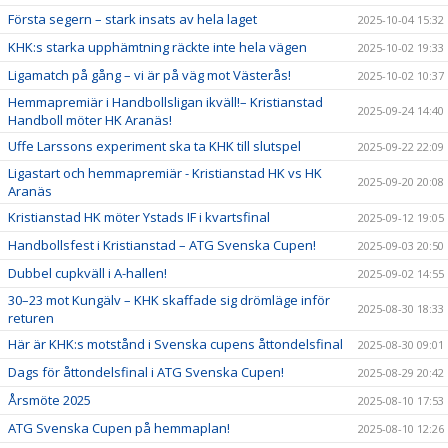
Första segern – stark insats av hela laget
2025-10-04 15:32
KHK:s starka upphämtning räckte inte hela vägen
2025-10-02 19:33
Ligamatch på gång – vi är på väg mot Västerås!
2025-10-02 10:37
Hemmapremiär i Handbollsligan ikväll!– Kristianstad
2025-09-24 14:40
Handboll möter HK Aranäs!
Uffe Larssons experiment ska ta KHK till slutspel
2025-09-22 22:09
Ligastart och hemmapremiär - Kristianstad HK vs HK
2025-09-20 20:08
Aranäs
Kristianstad HK möter Ystads IF i kvartsfinal
2025-09-12 19:05
Handbollsfest i Kristianstad – ATG Svenska Cupen!
2025-09-03 20:50
Dubbel cupkväll i A-hallen!
2025-09-02 14:55
30–23 mot Kungälv – KHK skaffade sig drömläge inför
2025-08-30 18:33
returen
Här är KHK:s motstånd i Svenska cupens åttondelsfinal
2025-08-30 09:01
Dags för åttondelsfinal i ATG Svenska Cupen!
2025-08-29 20:42
Årsmöte 2025
2025-08-10 17:53
ATG Svenska Cupen på hemmaplan!
2025-08-10 12:26