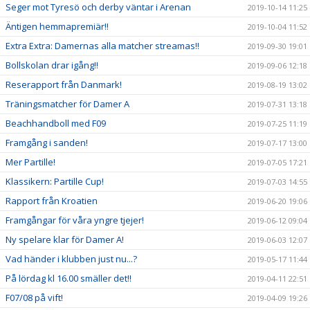
Seger mot Tyresö och derby väntar i Arenan
2019-10-14 11:25
Äntigen hemmapremiär!!
2019-10-04 11:52
Extra Extra: Damernas alla matcher streamas!!
2019-09-30 19:01
Bollskolan drar igång!!
2019-09-06 12:18
Reserapport från Danmark!
2019-08-19 13:02
Träningsmatcher för Damer A
2019-07-31 13:18
Beachhandboll med F09
2019-07-25 11:19
Framgång i sanden!
2019-07-17 13:00
Mer Partille!
2019-07-05 17:21
Klassikern: Partille Cup!
2019-07-03 14:55
Rapport från Kroatien
2019-06-20 19:06
Framgångar för våra yngre tjejer!
2019-06-12 09:04
Ny spelare klar för Damer A!
2019-06-03 12:07
Vad händer i klubben just nu...?
2019-05-17 11:44
På lördag kl 16.00 smäller det!!
2019-04-11 22:51
F07/08 på vift!
2019-04-09 19:26