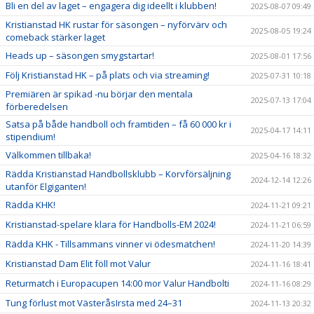
Bli en del av laget – engagera dig ideellt i klubben!
2025-08-07 09:49
Kristianstad HK rustar för säsongen – nyförvärv och
2025-08-05 19:24
comeback stärker laget
Heads up – säsongen smygstartar!
2025-08-01 17:56
Följ Kristianstad HK – på plats och via streaming!
2025-07-31 10:18
Premiären är spikad -nu börjar den mentala
2025-07-13 17:04
förberedelsen
Satsa på både handboll och framtiden – få 60 000 kr i
2025-04-17 14:11
stipendium!
Välkommen tillbaka!
2025-04-16 18:32
Rädda Kristianstad Handbollsklubb – Korvförsäljning
2024-12-14 12:26
utanför Elgiganten!
Rädda KHK!
2024-11-21 09:21
Kristianstad-spelare klara för Handbolls-EM 2024!
2024-11-21 06:59
Rädda KHK - Tillsammans vinner vi ödesmatchen!
2024-11-20 14:39
Kristianstad Dam Elit föll mot Valur
2024-11-16 18:41
Returmatch i Europacupen 14:00 mor Valur Handbolti
2024-11-16 08:29
Tung förlust mot VästeråsIrsta med 24–31
2024-11-13 20:32