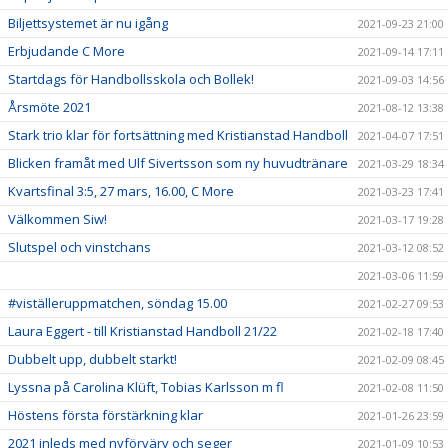
Biljettsystemet är nu igång
2021-09-23 21:00
Erbjudande C More
2021-09-14 17:11
Startdags för Handbollsskola och Bollek!
2021-09-03 14:56
Årsmöte 2021
2021-08-12 13:38
Stark trio klar för fortsättning med Kristianstad Handboll
2021-04-07 17:51
Blicken framåt med Ulf Sivertsson som ny huvudtränare
2021-03-29 18:34
Kvartsfinal 3:5, 27 mars, 16.00, C More
2021-03-23 17:41
Välkommen Siw!
2021-03-17 19:28
Slutspel och vinstchans
2021-03-12 08:52
2021-03-06 11:59
#viställeruppmatchen, söndag 15.00
2021-02-27 09:53
Laura Eggert - till Kristianstad Handboll 21/22
2021-02-18 17:40
Dubbelt upp, dubbelt starkt!
2021-02-09 08:45
Lyssna på Carolina Klüft, Tobias Karlsson m fl
2021-02-08 11:50
Höstens första förstärkning klar
2021-01-26 23:59
2021 inleds med nyförvärv och seger
2021-01-09 10:53