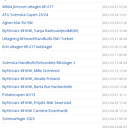
Wilda Jönsson uttagen till U17
2023-06-01 05:26
ATG Svenska Cupen 23/24
2023-05-24 15:21
Agnes klar för EM
2023-05-24 07:29
Nyförvärv till KHK, Sanja Radosavljevi&#263;
2023-05-23 10:44
Uttagning till beachhandbolls EM i Turkiet
2023-05-21 08:44
Erin uttagen till U17 ladslaget
2023-05-20 21:48
2023-05-17 09:43
Svenska Handbollsförbundets Riksläger 2
2023-05-13 08:44
Nyförvärv till KHK, Mille Gröntved
2023-05-12 15:36
Nyförvärv till KHK, Amalie Fröland
2023-05-07 08:29
Nyförvärv till KHK, Berta Rut Hardardottir
2023-05-05 15:38
Potatiscupen & F13
2023-05-01 10:11
Nyförvärv till KHK, Fröjdis Wiik Seierstad
2023-04-29 13:42
Nyförvärv till KHK Caroline Eisenhardt
2023-04-28 15:55
Sommarläger 2023
2023-04-27 09:55
2023-04-26 08:47