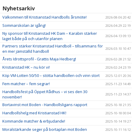
Nyhetsarkiv
Välkommen till Kristianstad Handbolls årsmöte!
2026-08-06 20:42
Sommarskolan är igång!
2026-04-29 22:19
Ny sponsor till Kristianstad HK Dam – Karabin stärker
2026-04-13 09:13
laget både på och utanför planen
Partners stärker Kristianstad Handboll – tillsammans för
2026-03-10 10:47
en mer jämställd handboll
Årets Idrottsprofil - Grattis Maja Hedberg!
2026-02-28 21:52
Kristianstad HK – nu kör vi!
2026-02-24 23:19
Köp VM-Lotten 50/50 – stötta handbollen och vinn stort
2025-12-01 20:36
Fem matcher – fem segrar!
2025-11-23 14:49
Handbollsfest på Öppet Rådhus – vi ses den 30
2025-11-23 14:37
november!
Bortavinst mot Boden - Handbollsligans rapport
2025-10-18 21:35
Handbollshelg med Kristianstad HK!
2025-10-18 00:04
Kommande matcher & erbjudande!
2025-10-14 19:27
Moralstärkande seger på bortaplan mot Boden
2025-10-11 16:12