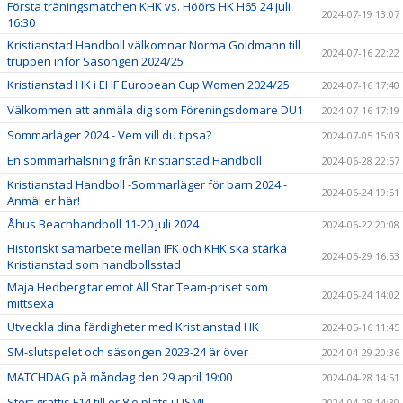
Första träningsmatchen KHK vs. Höörs HK H65 24 juli
2024-07-19 13:07
16:30
Kristianstad Handboll välkomnar Norma Goldmann till
2024-07-16 22:22
truppen inför Säsongen 2024/25
Kristianstad HK i EHF European Cup Women 2024/25
2024-07-16 17:40
Välkommen att anmäla dig som Föreningsdomare DU1
2024-07-16 17:19
Sommarläger 2024 - Vem vill du tipsa?
2024-07-05 15:03
En sommarhälsning från Kristianstad Handboll
2024-06-28 22:57
Kristianstad Handboll -Sommarläger för barn 2024 -
2024-06-24 19:51
Anmäl er här!
Åhus Beachhandboll 11-20 juli 2024
2024-06-22 20:08
Historiskt samarbete mellan IFK och KHK ska stärka
2024-05-29 16:53
Kristianstad som handbollsstad
Maja Hedberg tar emot All Star Team-priset som
2024-05-24 14:02
mittsexa
Utveckla dina färdigheter med Kristianstad HK
2024-05-16 11:45
SM-slutspelet och säsongen 2023-24 är över
2024-04-29 20:36
MATCHDAG på måndag den 29 april 19:00
2024-04-28 14:51
Stort grattis F14 till er 8:e plats i USM!
2024-04-28 14:39