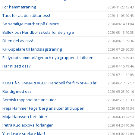
För hemmaträning
2020-11-22 13:43
Tack för att du stöttar oss!
2020-11-03 10:43
Se samtliga matcher på C More
2020-09-14 11:04
Bollek och Handbollsskola för de yngre
2020-08-13 10:38
Bli en del av oss!
2020-08-11 09:36
KHK-spelare till landslagsträning
2020-07-29 20:33
Ett lyckat sommarläger och nya grupper till hösten
2020-07-18 19:49
Har ni sett oss?
2020-07-15 19:46
2020-07-11 14:08
KOM PÅ SOMMARLÄGER! Handboll för flickor 4 - 8 år
2020-06-17 07:57
Rör dig med oss!
2020-05-23 10:16
Serbisk toppspelare ansluter
2020-05-11 16:33
Freja Hammer Fagerberg ansluter till truppen
2020-05-05 19:34
Maja Hansson fortsätter
2020-04-30 14:50
Petra Kudlackova förlänger!
2020-04-24 10:36
Ytterligare spelare klar!
2020-04-02 17:04