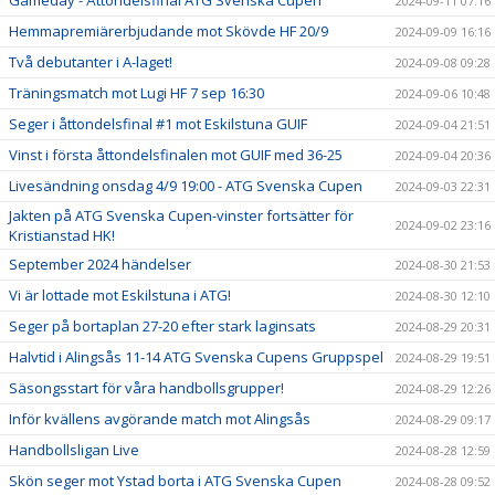
2024-09-11 07:16
Hemmapremiärerbjudande mot Skövde HF 20/9
2024-09-09 16:16
Två debutanter i A-laget!
2024-09-08 09:28
Träningsmatch mot Lugi HF 7 sep 16:30
2024-09-06 10:48
Seger i åttondelsfinal #1 mot Eskilstuna GUIF
2024-09-04 21:51
Vinst i första åttondelsfinalen mot GUIF med 36-25
2024-09-04 20:36
Livesändning onsdag 4/9 19:00 - ATG Svenska Cupen
2024-09-03 22:31
Jakten på ATG Svenska Cupen-vinster fortsätter för
2024-09-02 23:16
Kristianstad HK!
September 2024 händelser
2024-08-30 21:53
Vi är lottade mot Eskilstuna i ATG!
2024-08-30 12:10
Seger på bortaplan 27-20 efter stark laginsats
2024-08-29 20:31
Halvtid i Alingsås 11-14 ATG Svenska Cupens Gruppspel
2024-08-29 19:51
Säsongsstart för våra handbollsgrupper!
2024-08-29 12:26
Inför kvällens avgörande match mot Alingsås
2024-08-29 09:17
Handbollsligan Live
2024-08-28 12:59
Skön seger mot Ystad borta i ATG Svenska Cupen
2024-08-28 09:52