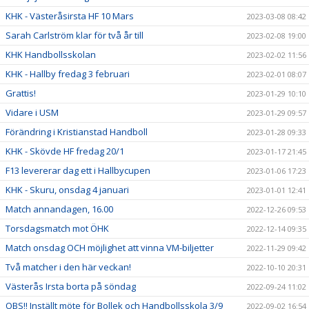
KHK - Västeråsirsta HF 10 Mars
2023-03-08 08:42
Sarah Carlström klar för två år till
2023-02-08 19:00
KHK Handbollsskolan
2023-02-02 11:56
KHK - Hallby fredag 3 februari
2023-02-01 08:07
Grattis!
2023-01-29 10:10
Vidare i USM
2023-01-29 09:57
Förändring i Kristianstad Handboll
2023-01-28 09:33
KHK - Skövde HF fredag 20/1
2023-01-17 21:45
F13 levererar dag ett i Hallbycupen
2023-01-06 17:23
KHK - Skuru, onsdag 4 januari
2023-01-01 12:41
Match annandagen, 16.00
2022-12-26 09:53
Torsdagsmatch mot ÖHK
2022-12-14 09:35
Match onsdag OCH möjlighet att vinna VM-biljetter
2022-11-29 09:42
Två matcher i den här veckan!
2022-10-10 20:31
Västerås Irsta borta på söndag
2022-09-24 11:02
OBS!! Inställt möte för Bollek och Handbollsskola 3/9
2022-09-02 16:54