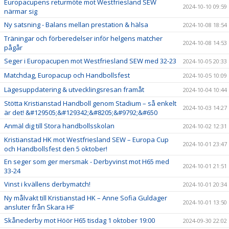
Europacupens returmöte mot Westfriesland SEW
2024-10-10 09:59
närmar sig
Ny satsning - Balans mellan prestation & hälsa
2024-10-08 18:54
Träningar och förberedelser inför helgens matcher
2024-10-08 14:53
pågår
Seger i Europacupen mot Westfriesland SEW med 32-23
2024-10-05 20:33
Matchdag, Europacup och Handbollsfest
2024-10-05 10:09
Lägesuppdatering & utvecklingsresan framåt
2024-10-04 10:44
Stötta Kristianstad Handboll genom Stadium – så enkelt
2024-10-03 14:27
är det! &#129505;&#129342;&#8205;&#9792;&#650
Anmäl dig till Stora handbollsskolan
2024-10-02 12:31
Kristianstad HK mot Westfriesland SEW – Europa Cup
2024-10-01 23:47
och Handbollsfest den 5 oktober!
En seger som ger mersmak - Derbyvinst mot H65 med
2024-10-01 21:51
33-24
Vinst i kvällens derbymatch!
2024-10-01 20:34
Ny målvakt till Kristianstad HK – Anne Sofia Guldager
2024-10-01 13:50
ansluter från Skara HF
Skånederby mot Höör H65 tisdag 1 oktober 19:00
2024-09-30 22:02