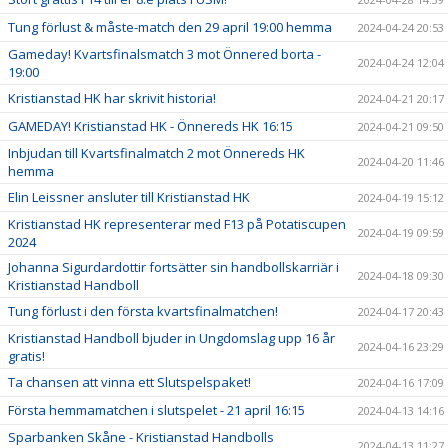
Tung förlust & måste-match den 29 april 19:00 hemma
2024-04-24 20:53
Gameday! Kvartsfinalsmatch 3 mot Önnered borta -
2024-04-24 12:04
19:00
Kristianstad HK har skrivit historia!
2024-04-21 20:17
GAMEDAY! Kristianstad HK - Önnereds HK 16:15
2024-04-21 09:50
Inbjudan till Kvartsfinalmatch 2 mot Önnereds HK
2024-04-20 11:46
hemma
Elin Leissner ansluter till Kristianstad HK
2024-04-19 15:12
Kristianstad HK representerar med F13 på Potatiscupen
2024-04-19 09:59
2024
Johanna Sigurdardottir fortsätter sin handbollskarriär i
2024-04-18 09:30
Kristianstad Handboll
Tung förlust i den första kvartsfinalmatchen!
2024-04-17 20:43
Kristianstad Handboll bjuder in Ungdomslag upp 16 år
2024-04-16 23:29
gratis!
Ta chansen att vinna ett Slutspelspaket!
2024-04-16 17:09
Första hemmamatchen i slutspelet - 21 april 16:15
2024-04-13 14:16
Sparbanken Skåne - Kristianstad Handbolls
2024-04-13 11:27