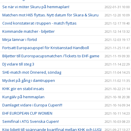
Se när vi möter Skuru på hemmaplan!
2022-01-31 10:00
Matchen mot H65 flyttas. Nytt datum för Skara & Skuru
2021-12-20 10:09
Covid konstaterat i truppen - match flyttas
2021-12-17 19:40
Kommande matcher - biljetter
2021-12-14 13:32
Mirja lämnar i förtid
2021-12-03 19:17
Fortsatt Europacupspel för Kristianstad Handboll
2021-11-25 11:41
Biljetter till Euroropacupsmatchen /Tickets to EHF-game
2021-11-19 09:30
DJ vidare till steg 3
2021-11-14 22:29
SHE-match mot Önnered, söndag
2021-11-04 14:25
Mycket på gång i damtruppen
2021-11-02 11:35
KHK gör en stabil insats
2021-10-22 21:14
Kungälv på hemmaplan
2021-10-18 20:38
Damlaget vidare i Europa Cupen!!!
2021-10-16 09:34
EHF EUROPEAN CUP WOMEN
2021-10-11 14:23
Semifinal i ATG Svenska Cupen!
2021-10-03 08:23
Köp biljett till spännande kvartfinal mellan KHK och LUGI
2021-09-27 13:27