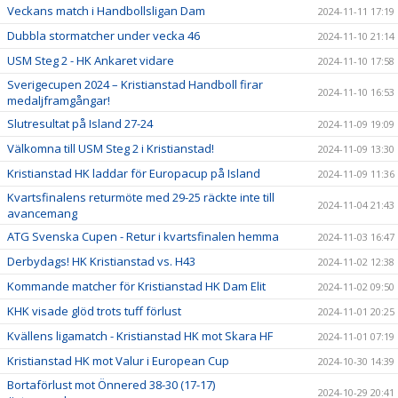
Veckans match i Handbollsligan Dam
2024-11-11 17:19
Dubbla stormatcher under vecka 46
2024-11-10 21:14
USM Steg 2 - HK Ankaret vidare
2024-11-10 17:58
Sverigecupen 2024 – Kristianstad Handboll firar
2024-11-10 16:53
medaljframgångar!
Slutresultat på Island 27-24
2024-11-09 19:09
Välkomna till USM Steg 2 i Kristianstad!
2024-11-09 13:30
Kristianstad HK laddar för Europacup på Island
2024-11-09 11:36
Kvartsfinalens returmöte med 29-25 räckte inte till
2024-11-04 21:43
avancemang
ATG Svenska Cupen - Retur i kvartsfinalen hemma
2024-11-03 16:47
Derbydags! HK Kristianstad vs. H43
2024-11-02 12:38
Kommande matcher för Kristianstad HK Dam Elit
2024-11-02 09:50
KHK visade glöd trots tuff förlust
2024-11-01 20:25
Kvällens ligamatch - Kristianstad HK mot Skara HF
2024-11-01 07:19
Kristianstad HK mot Valur i European Cup
2024-10-30 14:39
Bortaförlust mot Önnered 38-30 (17-17)
2024-10-29 20:41