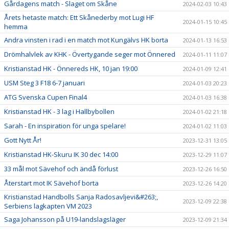
Gårdagens match - Slaget om Skåne
2024-02-03 10:43
Årets hetaste match: Ett Skånederby mot Lugi HF
2024-01-15 10:45
hemma
Andra vinsten i rad i en match mot Kungälvs HK borta
2024-01-13 16:53
Drömhalvlek av KHK - Övertygande seger mot Önnered
2024-01-11 11:07
Kristianstad HK - Önnereds HK, 10 jan 19:00
2024-01-09 12:41
USM Steg 3 F18 6-7 januari
2024-01-03 20:23
ATG Svenska Cupen Final4
2024-01-03 16:38
Kristianstad HK - 3 lag i Hallbybollen
2024-01-02 21:18
Sarah - En inspiration för unga spelare!
2024-01-02 11:03
Gott Nytt År!
2023-12-31 13:05
Kristianstad HK-Skuru IK 30 dec 14:00
2023-12-29 11:07
33 mål mot Sävehof och ändå förlust
2023-12-26 16:50
Återstart mot IK Sävehof borta
2023-12-26 14:20
Kristianstad Handbolls Sanja Radosavljevi&#263;,
2023-12-09 22:38
Serbiens lagkapten VM 2023
Saga Johansson på U19-landslagsläger
2023-12-09 21:34