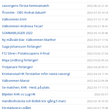
säsongens första hemmamatch
2022-08-22 21:53
Årsmöte - OBS Ändrat datum!!
2022-07-26 14:14
Välkommen Erin!
2022-07-13 11:59
Välkommen Andreea Tecar!
2022-06-27 18:41
SOMMARLÄGER 2022
2022-05-15 20:49
Ny målvakt klar. Välkommen Marthe!
2022-05-07 17:55
Saga Johansson förlänger!
2022-05-06 16:34
F12 Silver i Potatiscupens A-final
2022-05-02 21:06
Maja Lindborg förlänger!
2022-05-02 09:26
Trotjänare förlänger!
2022-04-29 09:31
Kristianstad HK förstärker inför nästa säsong!
2022-04-24 11:45
Välkommen Maria!
2022-04-22 09:38
Se matchen, KHK - Heid, på plats
2022-03-17 17:13
Biljetter KHK vs Lugi HK
2022-03-07
Handbollsskola och Bollek kör igång 5 mars
2022-02-18 10:53
Förstärkning i målet
2022-02-07 19:58