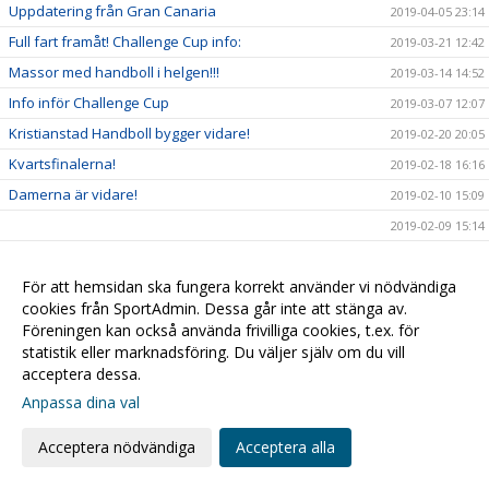
Uppdatering från Gran Canaria
2019-04-05 23:14
Full fart framåt! Challenge Cup info:
2019-03-21 12:42
Massor med handboll i helgen!!!
2019-03-14 14:52
Info inför Challenge Cup
2019-03-07 12:07
Kristianstad Handboll bygger vidare!
2019-02-20 20:05
Kvartsfinalerna!
2019-02-18 16:16
Damerna är vidare!
2019-02-10 15:09
2019-02-09 15:14
Sarah - Månadens spelare i SHE!
2019-01-31 14:29
Alla till hallen fredagkväll!
För att hemsidan ska fungera korrekt använder vi nödvändiga
2019-01-30 19:32
cookies från SportAdmin. Dessa går inte att stänga av.
F03 mot Steg 4 i USM
2019-01-28 11:04
Föreningen kan också använda frivilliga cookies, t.ex. för
USM & Sammandrag...
2019-01-25 13:09
statistik eller marknadsföring. Du väljer själv om du vill
acceptera dessa.
Kristianstad Handboll förstärker Damtruppen
2019-01-14 22:57
Anpassa dina val
Öppettider för kansliet
2019-01-08 14:31
Kompisfika för integration!
2018-12-26 10:46
Acceptera nödvändiga
Acceptera alla
Daxs för match!!
2018-12-19 10:18