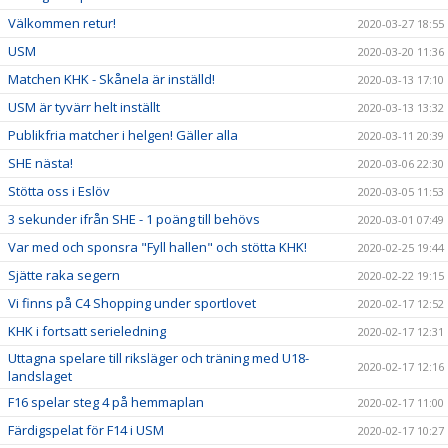
Välkommen retur!
2020-03-27 18:55
USM
2020-03-20 11:36
Matchen KHK - Skånela är inställd!
2020-03-13 17:10
USM är tyvärr helt inställt
2020-03-13 13:32
Publikfria matcher i helgen! Gäller alla
2020-03-11 20:39
SHE nästa!
2020-03-06 22:30
Stötta oss i Eslöv
2020-03-05 11:53
3 sekunder ifrån SHE - 1 poäng till behövs
2020-03-01 07:49
Var med och sponsra "Fyll hallen" och stötta KHK!
2020-02-25 19:44
Sjätte raka segern
2020-02-22 19:15
Vi finns på C4 Shopping under sportlovet
2020-02-17 12:52
KHK i fortsatt serieledning
2020-02-17 12:31
Uttagna spelare till riksläger och träning med U18-
2020-02-17 12:16
landslaget
F16 spelar steg 4 på hemmaplan
2020-02-17 11:00
Färdigspelat för F14 i USM
2020-02-17 10:27