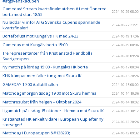
#atgsvenskacupen
Gameday! Stream kvartsfinalmatchen #1 mot Önnered
2024-10-29 08:00
borta med start 18:55
Nu laddar vi inför ATG Svenska Cupens spännande
2024-10-27 21:21
kvartsfinaler!
Bortaförlust mot Kungälvs HK med 24-23
2024-10-19 17:06
Gameday mot Kungälv borta 15:00
2024-10-19 08:06
Tre representanter från Kristianstad Handboll i
2024-10-18 09:24
Sverigecupen
Ny match på lördag 15:00 - Kungälvs HK borta
2024-10-17 00:04
KHK kämpar men faller tungt mot Skuru IK
2024-10-15 20:26
GAMEDAY 19:00 #allatillhallen
2024-10-15 08:00
Matchdag imorgon tisdag 19:00 mot Skuru hemma
2024-10-14 10:36
Matchresultat från helgen – Oktober 2024
2024-10-14 10:02
Ligamatch på tisdag 15 oktober - Hemma mot Skuru IK
2024-10-13 10:12
Kristianstad HK enkelt vidare i European Cup efter ny
2024-10-12 20:26
storseger!
Matchdag i Europacupen &#128293;
2024-10-12 09:32