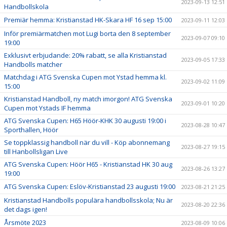
2023-09-13 12:51
Handbollskola
Premiär hemma: Kristianstad HK-Skara HF 16 sep 15:00
2023-09-11 12:03
Inför premiärmatchen mot Lugi borta den 8 september
2023-09-07 09:10
19:00
Exklusivt erbjudande: 20% rabatt, se alla Kristianstad
2023-09-05 17:33
Handbolls matcher
Matchdag i ATG Svenska Cupen mot Ystad hemma kl.
2023-09-02 11:09
15:00
Kristianstad Handboll, ny match imorgon! ATG Svenska
2023-09-01 10:20
Cupen mot Ystads IF hemma
ATG Svenska Cupen: H65 Höör-KHK 30 augusti 19:00 i
2023-08-28 10:47
Sporthallen, Höör
Se toppklassig handboll när du vill - Köp abonnemang
2023-08-27 19:15
till Hanbollsligan Live
ATG Svenska Cupen: Höör H65 - Kristianstad HK 30 aug
2023-08-26 13:27
19:00
ATG Svenska Cupen: Eslöv-Kristianstad 23 augusti 19:00
2023-08-21 21:25
Kristianstad Handbolls populära handbollsskola; Nu är
2023-08-20 22:36
det dags igen!
Årsmöte 2023
2023-08-09 10:06