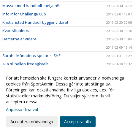
Massor med handboll i helgen!!!
2019-03-14 14:52
Info inför Challenge Cup
2019-03-07 12:07
Kristianstad Handboll bygger vidare!
2019-02-20 20:05
Kvartsfinalerna!
2019-02-18 16:16
Damerna är vidare!
2019-02-10 15:09
2019-02-09 15:14
Sarah - Månadens spelare i SHE!
2019-01-31 14:29
Alla till hallen fredagkväll!
2019-01-30 19:32
F03 mot Steg 4 i USM
2019-01-28 11:04
För att hemsidan ska fungera korrekt använder vi nödvändiga
USM & Sammandrag...
2019-01-25 13:09
cookies från SportAdmin. Dessa går inte att stänga av.
Kristianstad Handboll förstärker Damtruppen
2019-01-14 22:57
Föreningen kan också använda frivilliga cookies, t.ex. för
statistik eller marknadsföring. Du väljer själv om du vill
Öppettider för kansliet
2019-01-08 14:31
acceptera dessa.
Kompisfika för integration!
2018-12-26 10:46
Anpassa dina val
Daxs för match!!
2018-12-19 10:18
Acceptera nödvändiga
Acceptera alla
Äntligen hemmamatch igen!
2018-12-13 18:29
Veckans tillbakablick: Ulf Schefvert
2018-12-10 21:49