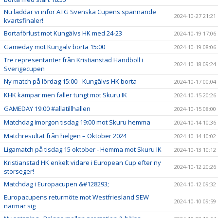
Nu laddar vi inför ATG Svenska Cupens spännande
2024-10-27 21:21
kvartsfinaler!
Bortaförlust mot Kungälvs HK med 24-23
2024-10-19 17:06
Gameday mot Kungälv borta 15:00
2024-10-19 08:06
Tre representanter från Kristianstad Handboll i
2024-10-18 09:24
Sverigecupen
Ny match på lördag 15:00 - Kungälvs HK borta
2024-10-17 00:04
KHK kämpar men faller tungt mot Skuru IK
2024-10-15 20:26
GAMEDAY 19:00 #allatillhallen
2024-10-15 08:00
Matchdag imorgon tisdag 19:00 mot Skuru hemma
2024-10-14 10:36
Matchresultat från helgen – Oktober 2024
2024-10-14 10:02
Ligamatch på tisdag 15 oktober - Hemma mot Skuru IK
2024-10-13 10:12
Kristianstad HK enkelt vidare i European Cup efter ny
2024-10-12 20:26
storseger!
Matchdag i Europacupen &#128293;
2024-10-12 09:32
Europacupens returmöte mot Westfriesland SEW
2024-10-10 09:59
närmar sig