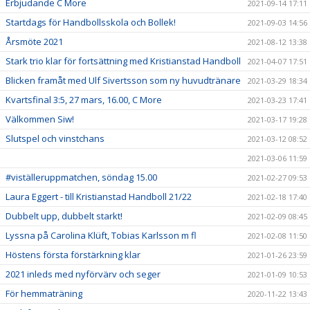
Erbjudande C More
2021-09-14 17:11
Startdags för Handbollsskola och Bollek!
2021-09-03 14:56
Årsmöte 2021
2021-08-12 13:38
Stark trio klar för fortsättning med Kristianstad Handboll
2021-04-07 17:51
Blicken framåt med Ulf Sivertsson som ny huvudtränare
2021-03-29 18:34
Kvartsfinal 3:5, 27 mars, 16.00, C More
2021-03-23 17:41
Välkommen Siw!
2021-03-17 19:28
Slutspel och vinstchans
2021-03-12 08:52
2021-03-06 11:59
#viställeruppmatchen, söndag 15.00
2021-02-27 09:53
Laura Eggert - till Kristianstad Handboll 21/22
2021-02-18 17:40
Dubbelt upp, dubbelt starkt!
2021-02-09 08:45
Lyssna på Carolina Klüft, Tobias Karlsson m fl
2021-02-08 11:50
Höstens första förstärkning klar
2021-01-26 23:59
2021 inleds med nyförvärv och seger
2021-01-09 10:53
För hemmaträning
2020-11-22 13:43