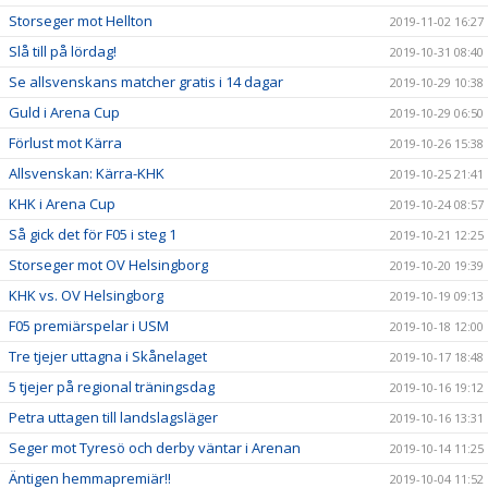
Storseger mot Hellton
2019-11-02 16:27
Slå till på lördag!
2019-10-31 08:40
Se allsvenskans matcher gratis i 14 dagar
2019-10-29 10:38
Guld i Arena Cup
2019-10-29 06:50
Förlust mot Kärra
2019-10-26 15:38
Allsvenskan: Kärra-KHK
2019-10-25 21:41
KHK i Arena Cup
2019-10-24 08:57
Så gick det för F05 i steg 1
2019-10-21 12:25
Storseger mot OV Helsingborg
2019-10-20 19:39
KHK vs. OV Helsingborg
2019-10-19 09:13
F05 premiärspelar i USM
2019-10-18 12:00
Tre tjejer uttagna i Skånelaget
2019-10-17 18:48
5 tjejer på regional träningsdag
2019-10-16 19:12
Petra uttagen till landslagsläger
2019-10-16 13:31
Seger mot Tyresö och derby väntar i Arenan
2019-10-14 11:25
Äntigen hemmapremiär!!
2019-10-04 11:52