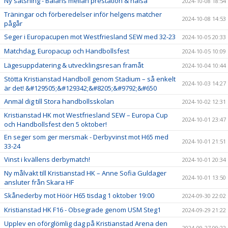
Ny satsning - Balans mellan prestation & hälsa
2024-10-08 18:54
Träningar och förberedelser inför helgens matcher
2024-10-08 14:53
pågår
Seger i Europacupen mot Westfriesland SEW med 32-23
2024-10-05 20:33
Matchdag, Europacup och Handbollsfest
2024-10-05 10:09
Lägesuppdatering & utvecklingsresan framåt
2024-10-04 10:44
Stötta Kristianstad Handboll genom Stadium – så enkelt
2024-10-03 14:27
är det! &#129505;&#129342;&#8205;&#9792;&#650
Anmäl dig till Stora handbollsskolan
2024-10-02 12:31
Kristianstad HK mot Westfriesland SEW – Europa Cup
2024-10-01 23:47
och Handbollsfest den 5 oktober!
En seger som ger mersmak - Derbyvinst mot H65 med
2024-10-01 21:51
33-24
Vinst i kvällens derbymatch!
2024-10-01 20:34
Ny målvakt till Kristianstad HK – Anne Sofia Guldager
2024-10-01 13:50
ansluter från Skara HF
Skånederby mot Höör H65 tisdag 1 oktober 19:00
2024-09-30 22:02
Kristianstad HK F16 - Obsegrade genom USM Steg1
2024-09-29 21:22
Upplev en oförglömlig dag på Kristianstad Arena den
2024-09-27 09:22