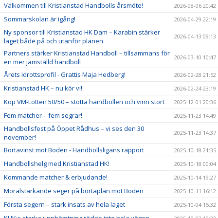
Välkommen till Kristianstad Handbolls årsmöte!
2026-08-06 20:42
Sommarskolan är igång!
2026-04-29 22:19
Ny sponsor till Kristianstad HK Dam – Karabin stärker
2026-04-13 09:13
laget både på och utanför planen
Partners stärker Kristianstad Handboll – tillsammans för
2026-03-10 10:47
en mer jämställd handboll
Årets Idrottsprofil - Grattis Maja Hedberg!
2026-02-28 21:52
Kristianstad HK – nu kör vi!
2026-02-24 23:19
Köp VM-Lotten 50/50 – stötta handbollen och vinn stort
2025-12-01 20:36
Fem matcher – fem segrar!
2025-11-23 14:49
Handbollsfest på Öppet Rådhus – vi ses den 30
2025-11-23 14:37
november!
Bortavinst mot Boden - Handbollsligans rapport
2025-10-18 21:35
Handbollshelg med Kristianstad HK!
2025-10-18 00:04
Kommande matcher & erbjudande!
2025-10-14 19:27
Moralstärkande seger på bortaplan mot Boden
2025-10-11 16:12
Första segern – stark insats av hela laget
2025-10-04 15:32