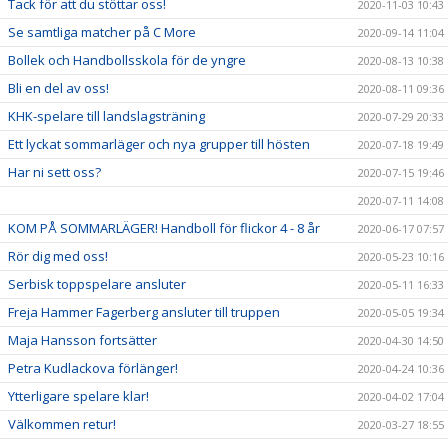
Tack för att du stöttar oss!
2020-11-03 10:43
Se samtliga matcher på C More
2020-09-14 11:04
Bollek och Handbollsskola för de yngre
2020-08-13 10:38
Bli en del av oss!
2020-08-11 09:36
KHK-spelare till landslagsträning
2020-07-29 20:33
Ett lyckat sommarläger och nya grupper till hösten
2020-07-18 19:49
Har ni sett oss?
2020-07-15 19:46
2020-07-11 14:08
KOM PÅ SOMMARLÄGER! Handboll för flickor 4 - 8 år
2020-06-17 07:57
Rör dig med oss!
2020-05-23 10:16
Serbisk toppspelare ansluter
2020-05-11 16:33
Freja Hammer Fagerberg ansluter till truppen
2020-05-05 19:34
Maja Hansson fortsätter
2020-04-30 14:50
Petra Kudlackova förlänger!
2020-04-24 10:36
Ytterligare spelare klar!
2020-04-02 17:04
Välkommen retur!
2020-03-27 18:55