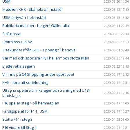
USM
2020-03-20 11:36
Matchen KHK - Skånela är inställd!
2020-03-13 17:10
USM är tyvärr helt inställt
2020-03-13 13:32
Publikfria matcher i helgen! Gäller alla
2020-03-11 20:39
SHE nästa!
2020-03-06 22:30
Stötta oss i Eslöv
2020-03-05 11:53
3 sekunder ifrån SHE - 1 poäng till behövs
2020-03-01 07:49
Var med och sponsra "Fyll hallen" och stötta KHK!
2020-02-25 19:44
Sjätte raka segern
2020-02-22 19:15
Vi finns på C4 Shopping under sportlovet
2020-02-17 12:52
KHK i fortsatt serieledning
2020-02-17 12:31
Uttagna spelare till riksläger och träning med U18-
2020-02-17 12:16
landslaget
F16 spelar steg 4 på hemmaplan
2020-02-17 11:00
Färdigspelat för F14 i USM
2020-02-17 10:27
Stötta F14 i steg 3
2020-01-28 08:00
F16 vidare till Steg 4
2020-01-26 19:21