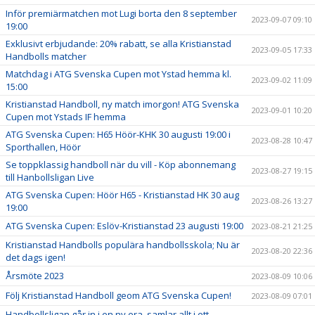
Inför premiärmatchen mot Lugi borta den 8 september
2023-09-07 09:10
19:00
Exklusivt erbjudande: 20% rabatt, se alla Kristianstad
2023-09-05 17:33
Handbolls matcher
Matchdag i ATG Svenska Cupen mot Ystad hemma kl.
2023-09-02 11:09
15:00
Kristianstad Handboll, ny match imorgon! ATG Svenska
2023-09-01 10:20
Cupen mot Ystads IF hemma
ATG Svenska Cupen: H65 Höör-KHK 30 augusti 19:00 i
2023-08-28 10:47
Sporthallen, Höör
Se toppklassig handboll när du vill - Köp abonnemang
2023-08-27 19:15
till Hanbollsligan Live
ATG Svenska Cupen: Höör H65 - Kristianstad HK 30 aug
2023-08-26 13:27
19:00
ATG Svenska Cupen: Eslöv-Kristianstad 23 augusti 19:00
2023-08-21 21:25
Kristianstad Handbolls populära handbollsskola; Nu är
2023-08-20 22:36
det dags igen!
Årsmöte 2023
2023-08-09 10:06
Följ Kristianstad Handboll geom ATG Svenska Cupen!
2023-08-09 07:01
Handbollsligan går in i en ny era, samlar allt i ett