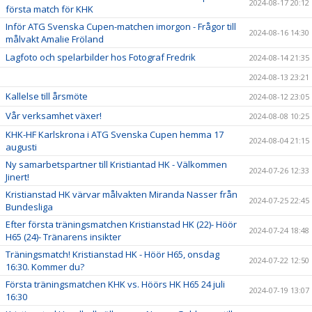
2024-08-17 20:12
första match för KHK
Inför ATG Svenska Cupen-matchen imorgon - Frågor till
2024-08-16 14:30
målvakt Amalie Fröland
Lagfoto och spelarbilder hos Fotograf Fredrik
2024-08-14 21:35
2024-08-13 23:21
Kallelse till årsmöte
2024-08-12 23:05
Vår verksamhet växer!
2024-08-08 10:25
KHK-HF Karlskrona i ATG Svenska Cupen hemma 17
2024-08-04 21:15
augusti
Ny samarbetspartner till Kristiantad HK - Välkommen
2024-07-26 12:33
Jinert!
Kristianstad HK värvar målvakten Miranda Nasser från
2024-07-25 22:45
Bundesliga
Efter första träningsmatchen Kristianstad HK (22)- Höör
2024-07-24 18:48
H65 (24)- Tränarens insikter
Träningsmatch! Kristianstad HK - Höör H65, onsdag
2024-07-22 12:50
16:30. Kommer du?
Första träningsmatchen KHK vs. Höörs HK H65 24 juli
2024-07-19 13:07
16:30