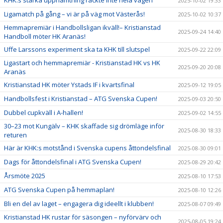
KHK:s starka upphämtning räckte inte hela vägen
2025-10-02 19:33
Ligamatch på gång – vi är på väg mot Västerås!
2025-10-02 10:37
Hemmapremiär i Handbollsligan ikväll!– Kristianstad
2025-09-24 14:40
Handboll möter HK Aranäs!
Uffe Larssons experiment ska ta KHK till slutspel
2025-09-22 22:09
Ligastart och hemmapremiär - Kristianstad HK vs HK
2025-09-20 20:08
Aranäs
Kristianstad HK möter Ystads IF i kvartsfinal
2025-09-12 19:05
Handbollsfest i Kristianstad – ATG Svenska Cupen!
2025-09-03 20:50
Dubbel cupkväll i A-hallen!
2025-09-02 14:55
30–23 mot Kungälv – KHK skaffade sig drömläge inför
2025-08-30 18:33
returen
Här är KHK:s motstånd i Svenska cupens åttondelsfinal
2025-08-30 09:01
Dags för åttondelsfinal i ATG Svenska Cupen!
2025-08-29 20:42
Årsmöte 2025
2025-08-10 17:53
ATG Svenska Cupen på hemmaplan!
2025-08-10 12:26
Bli en del av laget – engagera dig ideellt i klubben!
2025-08-07 09:49
Kristianstad HK rustar för säsongen – nyförvärv och
2025-08-05 19:24