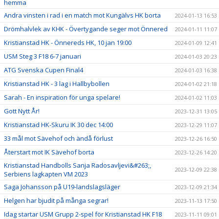
hemma
Andra vinsten i rad i en match mot Kungälvs HK borta
2024-01-13 16:53
Drömhalvlek av KHK - Övertygande seger mot Önnered
2024-01-11 11:07
Kristianstad HK - Önnereds HK, 10 jan 19:00
2024-01-09 12:41
USM Steg 3 F18 6-7 januari
2024-01-03 20:23
ATG Svenska Cupen Final4
2024-01-03 16:38
Kristianstad HK - 3 lag i Hallbybollen
2024-01-02 21:18
Sarah - En inspiration för unga spelare!
2024-01-02 11:03
Gott Nytt År!
2023-12-31 13:05
Kristianstad HK-Skuru IK 30 dec 14:00
2023-12-29 11:07
33 mål mot Sävehof och ändå förlust
2023-12-26 16:50
Återstart mot IK Sävehof borta
2023-12-26 14:20
Kristianstad Handbolls Sanja Radosavljevi&#263;,
2023-12-09 22:38
Serbiens lagkapten VM 2023
Saga Johansson på U19-landslagsläger
2023-12-09 21:34
Helgen har bjudit på många segrar!
2023-11-13 17:50
Idag startar USM Grupp 2-spel för Kristianstad HK F18
2023-11-11 09:01