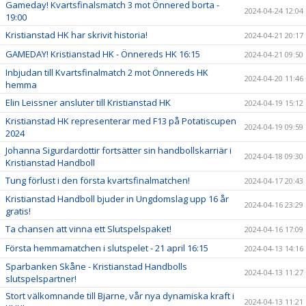
Gameday! Kvartsfinalsmatch 3 mot Önnered borta -
2024-04-24 12:04
19:00
Kristianstad HK har skrivit historia!
2024-04-21 20:17
GAMEDAY! Kristianstad HK - Önnereds HK 16:15
2024-04-21 09:50
Inbjudan till Kvartsfinalmatch 2 mot Önnereds HK
2024-04-20 11:46
hemma
Elin Leissner ansluter till Kristianstad HK
2024-04-19 15:12
Kristianstad HK representerar med F13 på Potatiscupen
2024-04-19 09:59
2024
Johanna Sigurdardottir fortsätter sin handbollskarriär i
2024-04-18 09:30
Kristianstad Handboll
Tung förlust i den första kvartsfinalmatchen!
2024-04-17 20:43
Kristianstad Handboll bjuder in Ungdomslag upp 16 år
2024-04-16 23:29
gratis!
Ta chansen att vinna ett Slutspelspaket!
2024-04-16 17:09
Första hemmamatchen i slutspelet - 21 april 16:15
2024-04-13 14:16
Sparbanken Skåne - Kristianstad Handbolls
2024-04-13 11:27
slutspelspartner!
Stort välkomnande till Bjarne, vår nya dynamiska kraft i
2024-04-13 11:21