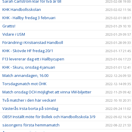
Sarah Carlström klar för två år till
2023-02-08 19:00
KHK Handbollsskolan
2023-02-02 11:56
KHK - Hallby fredag 3 februari
2023-02-01 08:07
Grattis!
2023-01-29 10:10
Vidare i USM
2023-01-29 09:57
Förändring i Kristianstad Handboll
2023-01-28 09:33
KHK - Skövde HF fredag 20/1
2023-01-17 21:45
F13 levererar dag ett i Hallbycupen
2023-01-06 17:23
KHK - Skuru, onsdag 4 januari
2023-01-01 12:41
Match annandagen, 16.00
2022-12-26 09:53
Torsdagsmatch mot ÖHK
2022-12-14 09:35
Match onsdag OCH möjlighet att vinna VM-biljetter
2022-11-29 09:42
Två matcher i den här veckan!
2022-10-10 20:31
Västerås Irsta borta på söndag
2022-09-24 11:02
OBS!! Inställt möte för Bollek och Handbollsskola 3/9
2022-09-02 16:54
säsongens första hemmamatch
2022-08-22 21:53