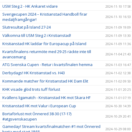
USM Steg 2 - HK Ankaret vidare
2024-11-10 17:58
Sverigecupen 2024 – Kristianstad Handboll firar
2024-11-10 16:53
medaljframgångar!
Slutresultat på Island 27-24
2024-11-09 19:09
Välkomna till USM Steg 2 i Kristianstad!
2024-11-09 13:30
Kristianstad HK laddar för Europacup på Island
2024-11-09 11:36
Kvartsfinalens returmöte med 29-25 räckte inte till
2024-11-04 21:43
avancemang
ATG Svenska Cupen - Retur i kvartsfinalen hemma
2024-11-03 16:47
Derbydags! HK Kristianstad vs. H43
2024-11-02 12:38
Kommande matcher för Kristianstad HK Dam Elit
2024-11-02 09:50
KHK visade glöd trots tuff förlust
2024-11-01 20:25
Kvällens ligamatch - Kristianstad HK mot Skara HF
2024-11-01 07:19
Kristianstad HK mot Valur i European Cup
2024-10-30 14:39
Bortaförlust mot Önnered 38-30 (17-17)
2024-10-29 20:41
#atgsvenskacupen
Gameday! Stream kvartsfinalmatchen #1 mot Önnered
2024-10-29 08:00
borta med start 18:55