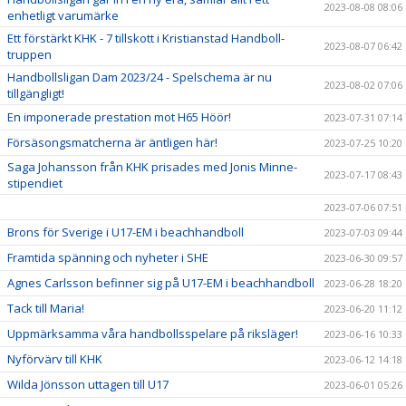
2023-08-08 08:06
enhetligt varumärke
Ett förstärkt KHK - 7 tillskott i Kristianstad Handboll-
2023-08-07 06:42
truppen
Handbollsligan Dam 2023/24 - Spelschema är nu
2023-08-02 07:06
tillgängligt!
En imponerade prestation mot H65 Höör!
2023-07-31 07:14
Försäsongsmatcherna är äntligen här!
2023-07-25 10:20
Saga Johansson från KHK prisades med Jonis Minne-
2023-07-17 08:43
stipendiet
2023-07-06 07:51
Brons för Sverige i U17-EM i beachhandboll
2023-07-03 09:44
Framtida spänning och nyheter i SHE
2023-06-30 09:57
Agnes Carlsson befinner sig på U17-EM i beachhandboll
2023-06-28 18:20
Tack till Maria!
2023-06-20 11:12
Uppmärksamma våra handbollsspelare på riksläger!
2023-06-16 10:33
Nyförvärv till KHK
2023-06-12 14:18
Wilda Jönsson uttagen till U17
2023-06-01 05:26