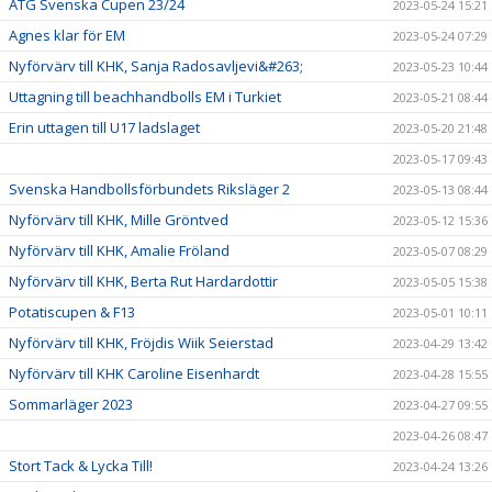
ATG Svenska Cupen 23/24
2023-05-24 15:21
Agnes klar för EM
2023-05-24 07:29
Nyförvärv till KHK, Sanja Radosavljevi&#263;
2023-05-23 10:44
Uttagning till beachhandbolls EM i Turkiet
2023-05-21 08:44
Erin uttagen till U17 ladslaget
2023-05-20 21:48
2023-05-17 09:43
Svenska Handbollsförbundets Riksläger 2
2023-05-13 08:44
Nyförvärv till KHK, Mille Gröntved
2023-05-12 15:36
Nyförvärv till KHK, Amalie Fröland
2023-05-07 08:29
Nyförvärv till KHK, Berta Rut Hardardottir
2023-05-05 15:38
Potatiscupen & F13
2023-05-01 10:11
Nyförvärv till KHK, Fröjdis Wiik Seierstad
2023-04-29 13:42
Nyförvärv till KHK Caroline Eisenhardt
2023-04-28 15:55
Sommarläger 2023
2023-04-27 09:55
2023-04-26 08:47
Stort Tack & Lycka Till!
2023-04-24 13:26