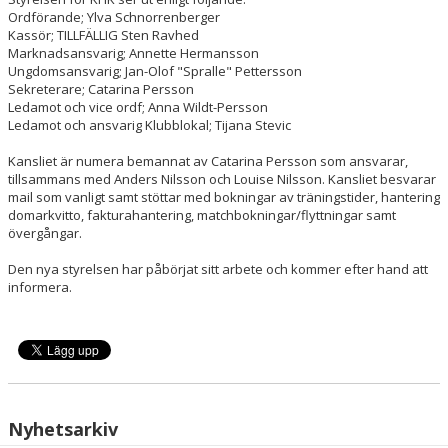
HANDBOLLSSKOLA
Ordförande; Ylva Schnorrenberger
Kassör; TILLFÄLLIG Sten Ravhed
Marknadsansvarig; Annette Hermansson
PARTNERSKAP
Ungdomsansvarig; Jan-Olof "Spralle" Pettersson
Sekreterare; Catarina Persson
FÖRENINGEN
Ledamot och vice ordf; Anna Wildt-Persson
Ledamot och ansvarig Klubblokal; Tijana Stevic
OM OSS
Kansliet är numera bemannat av Catarina Persson som ansvarar,
tillsammans med Anders Nilsson och Louise Nilsson. Kansliet besvarar
KONTAKT
mail som vanligt samt stöttar med bokningar av träningstider, hantering
domarkvitto, fakturahantering, matchbokningar/flyttningar samt
övergångar.
Den nya styrelsen har påbörjat sitt arbete och kommer efter hand att
informera.
Nyhetsarkiv