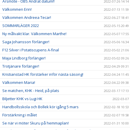
Årsmöte - OBS Ändrat datum!!
2022-07-26 14:14
Välkommen Erin!
2022-07-13 11:59
Välkommen Andreea Tecar!
2022-06-27 18:41
SOMMARLÄGER 2022
2022-05-15 20:49
Ny målvakt klar. Välkommen Marthe!
2022-05-07 17:55
Saga Johansson förlänger!
2022-05-06 16:34
F12 Silver i Potatiscupens A-final
2022-05-02 21:06
Maja Lindborg förlänger!
2022-05-02 09:26
Trotjänare förlänger!
2022-04-29 09:31
Kristianstad HK förstärker inför nästa säsong!
2022-04-24 11:45
Välkommen Maria!
2022-04-22 09:38
Se matchen, KHK - Heid, på plats
2022-03-17 17:13
Biljetter KHK vs Lugi HK
2022-03-07
Handbollsskola och Bollek kör igång 5 mars
2022-02-18 10:53
Förstärkning i målet
2022-02-07 19:58
Se när vi möter Skuru på hemmaplan!
2022-01-31 10:00