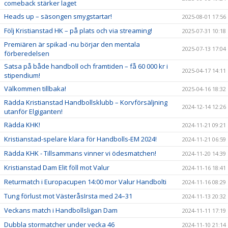
comeback stärker laget
Heads up – säsongen smygstartar!
2025-08-01 17:56
Följ Kristianstad HK – på plats och via streaming!
2025-07-31 10:18
Premiären är spikad -nu börjar den mentala
2025-07-13 17:04
förberedelsen
Satsa på både handboll och framtiden – få 60 000 kr i
2025-04-17 14:11
stipendium!
Välkommen tillbaka!
2025-04-16 18:32
Rädda Kristianstad Handbollsklubb – Korvförsäljning
2024-12-14 12:26
utanför Elgiganten!
Rädda KHK!
2024-11-21 09:21
Kristianstad-spelare klara för Handbolls-EM 2024!
2024-11-21 06:59
Rädda KHK - Tillsammans vinner vi ödesmatchen!
2024-11-20 14:39
Kristianstad Dam Elit föll mot Valur
2024-11-16 18:41
Returmatch i Europacupen 14:00 mor Valur Handbolti
2024-11-16 08:29
Tung förlust mot VästeråsIrsta med 24–31
2024-11-13 20:32
Veckans match i Handbollsligan Dam
2024-11-11 17:19
Dubbla stormatcher under vecka 46
2024-11-10 21:14