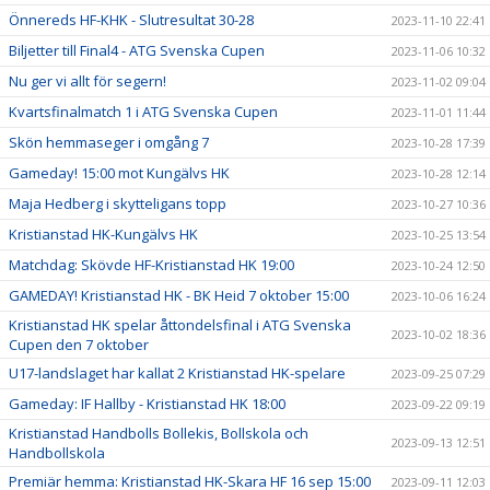
Önnereds HF-KHK - Slutresultat 30-28
2023-11-10 22:41
Biljetter till Final4 - ATG Svenska Cupen
2023-11-06 10:32
Nu ger vi allt för segern!
2023-11-02 09:04
Kvartsfinalmatch 1 i ATG Svenska Cupen
2023-11-01 11:44
Skön hemmaseger i omgång 7
2023-10-28 17:39
Gameday! 15:00 mot Kungälvs HK
2023-10-28 12:14
Maja Hedberg i skytteligans topp
2023-10-27 10:36
Kristianstad HK-Kungälvs HK
2023-10-25 13:54
Matchdag: Skövde HF-Kristianstad HK 19:00
2023-10-24 12:50
GAMEDAY! Kristianstad HK - BK Heid 7 oktober 15:00
2023-10-06 16:24
Kristianstad HK spelar åttondelsfinal i ATG Svenska
2023-10-02 18:36
Cupen den 7 oktober
U17-landslaget har kallat 2 Kristianstad HK-spelare
2023-09-25 07:29
Gameday: IF Hallby - Kristianstad HK 18:00
2023-09-22 09:19
Kristianstad Handbolls Bollekis, Bollskola och
2023-09-13 12:51
Handbollskola
Premiär hemma: Kristianstad HK-Skara HF 16 sep 15:00
2023-09-11 12:03