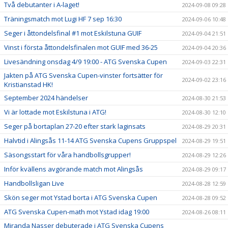
Två debutanter i A-laget!
2024-09-08 09:28
Träningsmatch mot Lugi HF 7 sep 16:30
2024-09-06 10:48
Seger i åttondelsfinal #1 mot Eskilstuna GUIF
2024-09-04 21:51
Vinst i första åttondelsfinalen mot GUIF med 36-25
2024-09-04 20:36
Livesändning onsdag 4/9 19:00 - ATG Svenska Cupen
2024-09-03 22:31
Jakten på ATG Svenska Cupen-vinster fortsätter för
2024-09-02 23:16
Kristianstad HK!
September 2024 händelser
2024-08-30 21:53
Vi är lottade mot Eskilstuna i ATG!
2024-08-30 12:10
Seger på bortaplan 27-20 efter stark laginsats
2024-08-29 20:31
Halvtid i Alingsås 11-14 ATG Svenska Cupens Gruppspel
2024-08-29 19:51
Säsongsstart för våra handbollsgrupper!
2024-08-29 12:26
Inför kvällens avgörande match mot Alingsås
2024-08-29 09:17
Handbollsligan Live
2024-08-28 12:59
Skön seger mot Ystad borta i ATG Svenska Cupen
2024-08-28 09:52
ATG Svenska Cupen-math mot Ystad idag 19:00
2024-08-26 08:11
Miranda Nasser debuterade i ATG Svenska Cupens