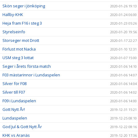
Skön seger i Jönköping
2020-01-26 19:13
Hallby-KHK
2020-01-24 06:00
Heja fram F16 i steg 3
2020-01-23 05:26
Styrelseinfo
2020-01-20 19:56
Storseger mot Drott
2020-01-17 22:27
Förlust mot Nacka
2020-01-10 12:31
USM steg 3 lottat
2020-01-07 15:00
Seger i årets första match
2020-01-06 14:10
F03 mästarinnor i Lundaspelen
2020-01-06 14:07
Silver för F08
2020-01-06 14:04
Silver till F07
2020-01-06 14:02
F09 i Lundaspelen
2020-01-06 14:00
Gott Nytt År!
2019-12-31 15:21
Lundaspelen
2019-12-25 08:10
God Jul & Gott Nytt År
2019-12-22 08:16
KHK vs Aranäs
2019-12-20 17:36