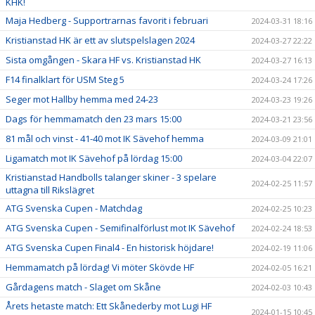
KHK!
Maja Hedberg - Supportrarnas favorit i februari
2024-03-31 18:16
Kristianstad HK är ett av slutspelslagen 2024
2024-03-27 22:22
Sista omgången - Skara HF vs. Kristianstad HK
2024-03-27 16:13
F14 finalklart för USM Steg 5
2024-03-24 17:26
Seger mot Hallby hemma med 24-23
2024-03-23 19:26
Dags för hemmamatch den 23 mars 15:00
2024-03-21 23:56
81 mål och vinst - 41-40 mot IK Sävehof hemma
2024-03-09 21:01
Ligamatch mot IK Sävehof på lördag 15:00
2024-03-04 22:07
Kristianstad Handbolls talanger skiner - 3 spelare
2024-02-25 11:57
uttagna till Rikslägret
ATG Svenska Cupen - Matchdag
2024-02-25 10:23
ATG Svenska Cupen - Semifinalförlust mot IK Sävehof
2024-02-24 18:53
ATG Svenska Cupen Final4 - En historisk höjdare!
2024-02-19 11:06
Hemmamatch på lördag! Vi möter Skövde HF
2024-02-05 16:21
Gårdagens match - Slaget om Skåne
2024-02-03 10:43
Årets hetaste match: Ett Skånederby mot Lugi HF
2024-01-15 10:45