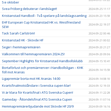
5:e oktober
Svea Fröberg debuterar i landslaget!
2024-09-25 11:17
Kristianstad Handboll - Två spelare på landslagssamling
2024-09-23 15:59
EHF European Cup Kristianstad HK vs. Westfriesland
2024-09-22 19:37
SEW
Tack Sarah Carlström!
2024-09-22 00:46
Kristianstad HK - Skövde HF
2024-09-21 00:02
Seger i hemmapremiären
2024-09-20 21:27
Välkommen till hemmapremiären 2024-25!
2024-09-20 09:06
September Highlights för Kristianstad Handbollsklubb
2024-09-15 10:41
Bortaförlust och premiärnerver i Handbollsligan – KHK
2024-09-14 15:59
föll mot Aranäs
Ligapremiär borta mot HK Aranäs 14:00
2024-09-14 08:10
Kvartsfinalmotståndare i Svenska cupen klar!
2024-09-12 19:33
Vi är klara för Kvartsfinal i ATG Svenska Cupen!
2024-09-11 22:28
Gameday - Åttondelsfinal ATG Svenska Cupen
2024-09-11 07:16
Hemmapremiärerbjudande mot Skövde HF 20/9
2024-09-09 16:16