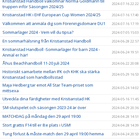
Kristianstad Handboll välkomnar Norma Goldmann till
2024-07-16 22:22
truppen inför Säsongen 2024/25
Kristianstad HK i EHF European Cup Women 2024/25
2024-07-16 17:40
Välkommen att anmäla dig som Föreningsdomare DU1
2024-07-16 17:19
Sommarläger 2024 - Vem vill du tipsa?
2024-07-05 15:03
En sommarhälsning från Kristianstad Handboll
2024-06-28 22:57
Kristianstad Handboll -Sommarläger för barn 2024 -
2024-06-24 19:51
Anmäl er här!
Åhus Beachhandboll 11-20 juli 2024
2024-06-22 20:08
Historiskt samarbete mellan IFK och KHK ska stärka
2024-05-29 16:53
Kristianstad som handbollsstad
Maja Hedberg tar emot All Star Team-priset som
2024-05-24 14:02
mittsexa
Utveckla dina färdigheter med Kristianstad HK
2024-05-16 11:45
SM-slutspelet och säsongen 2023-24 är över
2024-04-29 20:36
MATCHDAG på måndag den 29 april 19:00
2024-04-28 14:51
Stort grattis F14 till er 8:e plats i USM!
2024-04-28 14:39
Tung förlust & måste-match den 29 april 19:00 hemma
2024-04-24 20:53