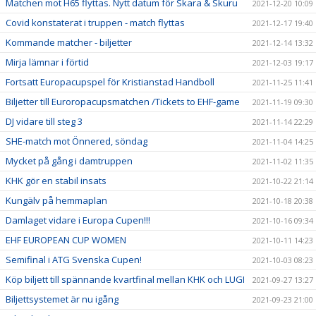
Matchen mot H65 flyttas. Nytt datum för Skara & Skuru
2021-12-20 10:09
Covid konstaterat i truppen - match flyttas
2021-12-17 19:40
Kommande matcher - biljetter
2021-12-14 13:32
Mirja lämnar i förtid
2021-12-03 19:17
Fortsatt Europacupspel för Kristianstad Handboll
2021-11-25 11:41
Biljetter till Euroropacupsmatchen /Tickets to EHF-game
2021-11-19 09:30
DJ vidare till steg 3
2021-11-14 22:29
SHE-match mot Önnered, söndag
2021-11-04 14:25
Mycket på gång i damtruppen
2021-11-02 11:35
KHK gör en stabil insats
2021-10-22 21:14
Kungälv på hemmaplan
2021-10-18 20:38
Damlaget vidare i Europa Cupen!!!
2021-10-16 09:34
EHF EUROPEAN CUP WOMEN
2021-10-11 14:23
Semifinal i ATG Svenska Cupen!
2021-10-03 08:23
Köp biljett till spännande kvartfinal mellan KHK och LUGI
2021-09-27 13:27
Biljettsystemet är nu igång
2021-09-23 21:00