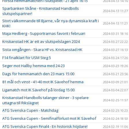
Första hemmamatchen i slutspelet - 21 april 16:15
2024-04-13 14:16
Sparbanken Skåne - Kristianstad Handbolls
2024-04-13 11:27
slutspelspartner!
Stort välkomnande till Bjarne, vår nya dynamiska kraft i
2024-04-13 11:21
KHK!
Maja Hedberg - Supportrarnas favorit i februari
2024-03-31 18:16
Kristianstad HK är ett av slutspelslagen 2024
2024-03-27 22:22
Sista omgången - Skara HF vs. Kristianstad HK
2024-03-27 16:13
F14 finalklart för USM Steg 5
2024-03-24 17:26
Seger mot Hallby hemma med 24-23
2024-03-23 19:26
Dags för hemmamatch den 23 mars 15:00
2024-03-21 23:56
81 mål och vinst - 41-40 mot IK Sävehof hemma
2024-03-09 21:01
Ligamatch mot IK Sävehof på lördag 15:00
2024-03-04 22:07
Kristianstad Handbolls talanger skiner - 3 spelare
2024-02-25 11:57
uttagna till Rikslägret
ATG Svenska Cupen - Matchdag
2024-02-25 10:23
ATG Svenska Cupen - Semifinalförlust mot IK Sävehof
2024-02-24 18:53
ATG Svenska Cupen Final4 - En historisk höjdare!
2024-02-19 11:06