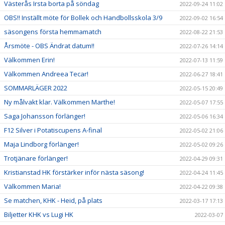
Västerås Irsta borta på söndag
2022-09-24 11:02
OBS!! Inställt möte för Bollek och Handbollsskola 3/9
2022-09-02 16:54
säsongens första hemmamatch
2022-08-22 21:53
Årsmöte - OBS Ändrat datum!!
2022-07-26 14:14
Välkommen Erin!
2022-07-13 11:59
Välkommen Andreea Tecar!
2022-06-27 18:41
SOMMARLÄGER 2022
2022-05-15 20:49
Ny målvakt klar. Välkommen Marthe!
2022-05-07 17:55
Saga Johansson förlänger!
2022-05-06 16:34
F12 Silver i Potatiscupens A-final
2022-05-02 21:06
Maja Lindborg förlänger!
2022-05-02 09:26
Trotjänare förlänger!
2022-04-29 09:31
Kristianstad HK förstärker inför nästa säsong!
2022-04-24 11:45
Välkommen Maria!
2022-04-22 09:38
Se matchen, KHK - Heid, på plats
2022-03-17 17:13
Biljetter KHK vs Lugi HK
2022-03-07