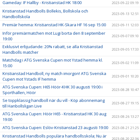
Gameday: IF Hallby - Kristianstad HK 18:00
2023-09-22 09:19
Kristianstad Handbolls Bollekis, Bollskola och
2023-09-13 12:51
Handbollskola
Premiär hemma: Kristianstad HK-Skara HF 16 sep 15:00
2023-09-11 12:03
Inför premiärmatchen mot Lugi borta den 8 september
2023-09-07 09:10
19:00
Exklusivt erbjudande: 20% rabatt, se alla Kristianstad
2023-09-05 17:33
Handbolls matcher
Matchdag i ATG Svenska Cupen mot Ystad hemma kl.
2023-09-02 11:09
15:00
Kristianstad Handboll, ny match imorgon! ATG Svenska
2023-09-01 10:20
Cupen mot Ystads IF hemma
ATG Svenska Cupen: H65 Höör-KHK 30 augusti 19:00 i
2023-08-28 10:47
Sporthallen, Höör
Se toppklassig handboll när du vill - Köp abonnemang
2023-08-27 19:15
till Hanbollsligan Live
ATG Svenska Cupen: Höör H65 - Kristianstad HK 30 aug
2023-08-26 13:27
19:00
ATG Svenska Cupen: Eslöv-Kristianstad 23 augusti 19:00
2023-08-21 21:25
Kristianstad Handbolls populära handbollsskola; Nu är
2023-08-20 22:36