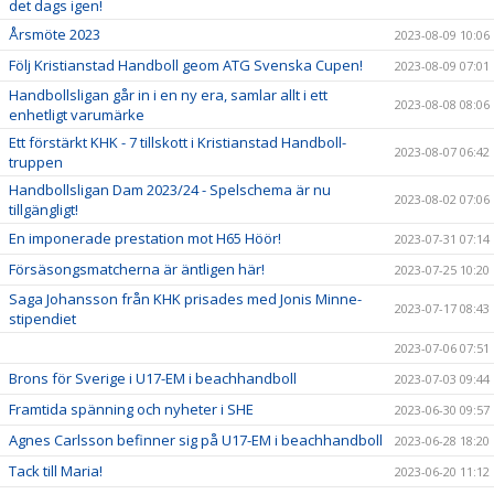
det dags igen!
Årsmöte 2023
2023-08-09 10:06
Följ Kristianstad Handboll geom ATG Svenska Cupen!
2023-08-09 07:01
Handbollsligan går in i en ny era, samlar allt i ett
2023-08-08 08:06
enhetligt varumärke
Ett förstärkt KHK - 7 tillskott i Kristianstad Handboll-
2023-08-07 06:42
truppen
Handbollsligan Dam 2023/24 - Spelschema är nu
2023-08-02 07:06
tillgängligt!
En imponerade prestation mot H65 Höör!
2023-07-31 07:14
Försäsongsmatcherna är äntligen här!
2023-07-25 10:20
Saga Johansson från KHK prisades med Jonis Minne-
2023-07-17 08:43
stipendiet
2023-07-06 07:51
Brons för Sverige i U17-EM i beachhandboll
2023-07-03 09:44
Framtida spänning och nyheter i SHE
2023-06-30 09:57
Agnes Carlsson befinner sig på U17-EM i beachhandboll
2023-06-28 18:20
Tack till Maria!
2023-06-20 11:12