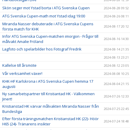
Skön seger mot Ystad borta i ATG Svenska Cupen
2024-08-28 09:52
ATG Svenska Cupen-math mot Ystad idag 19:00
2024-08-26 08:11
Miranda Nasser debuterade i ATG Svenska Cupens
2024-08-17 20:12
första match för KHK
Inför ATG Svenska Cupen-matchen imorgon - Frågor till
2024-08-16 14:30
målvakt Amalie Fröland
Lagfoto och spelarbilder hos Fotograf Fredrik
2024-08-14 21:35
2024-08-13 23:21
Kallelse till årsmöte
2024-08-12 23:05
Vår verksamhet växer!
2024-08-08 10:25
KHK-HF Karlskrona i ATG Svenska Cupen hemma 17
2024-08-04 21:15
augusti
Ny samarbetspartner till Kristiantad HK - Välkommen
2024-07-26 12:33
Jinert!
Kristianstad HK värvar målvakten Miranda Nasser från
2024-07-25 22:45
Bundesliga
Efter första träningsmatchen Kristianstad HK (22)- Höör
2024-07-24 18:48
H65 (24)- Tränarens insikter