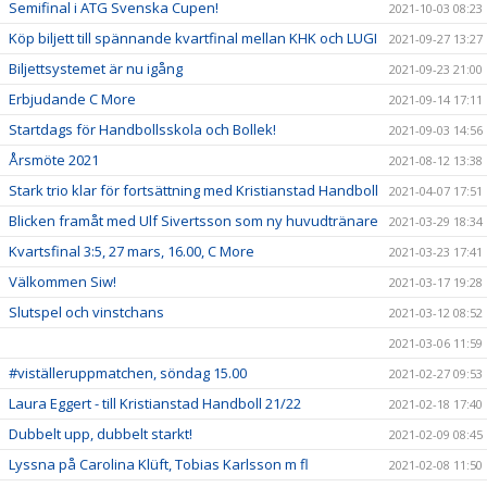
Semifinal i ATG Svenska Cupen!
2021-10-03 08:23
Köp biljett till spännande kvartfinal mellan KHK och LUGI
2021-09-27 13:27
Biljettsystemet är nu igång
2021-09-23 21:00
Erbjudande C More
2021-09-14 17:11
Startdags för Handbollsskola och Bollek!
2021-09-03 14:56
Årsmöte 2021
2021-08-12 13:38
Stark trio klar för fortsättning med Kristianstad Handboll
2021-04-07 17:51
Blicken framåt med Ulf Sivertsson som ny huvudtränare
2021-03-29 18:34
Kvartsfinal 3:5, 27 mars, 16.00, C More
2021-03-23 17:41
Välkommen Siw!
2021-03-17 19:28
Slutspel och vinstchans
2021-03-12 08:52
2021-03-06 11:59
#viställeruppmatchen, söndag 15.00
2021-02-27 09:53
Laura Eggert - till Kristianstad Handboll 21/22
2021-02-18 17:40
Dubbelt upp, dubbelt starkt!
2021-02-09 08:45
Lyssna på Carolina Klüft, Tobias Karlsson m fl
2021-02-08 11:50