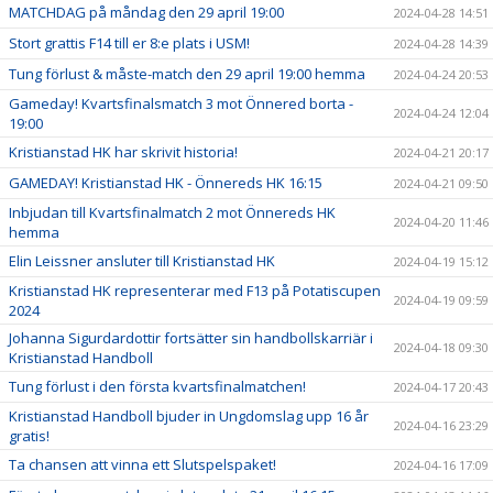
MATCHDAG på måndag den 29 april 19:00
2024-04-28 14:51
Stort grattis F14 till er 8:e plats i USM!
2024-04-28 14:39
Tung förlust & måste-match den 29 april 19:00 hemma
2024-04-24 20:53
Gameday! Kvartsfinalsmatch 3 mot Önnered borta -
2024-04-24 12:04
19:00
Kristianstad HK har skrivit historia!
2024-04-21 20:17
GAMEDAY! Kristianstad HK - Önnereds HK 16:15
2024-04-21 09:50
Inbjudan till Kvartsfinalmatch 2 mot Önnereds HK
2024-04-20 11:46
hemma
Elin Leissner ansluter till Kristianstad HK
2024-04-19 15:12
Kristianstad HK representerar med F13 på Potatiscupen
2024-04-19 09:59
2024
Johanna Sigurdardottir fortsätter sin handbollskarriär i
2024-04-18 09:30
Kristianstad Handboll
Tung förlust i den första kvartsfinalmatchen!
2024-04-17 20:43
Kristianstad Handboll bjuder in Ungdomslag upp 16 år
2024-04-16 23:29
gratis!
Ta chansen att vinna ett Slutspelspaket!
2024-04-16 17:09