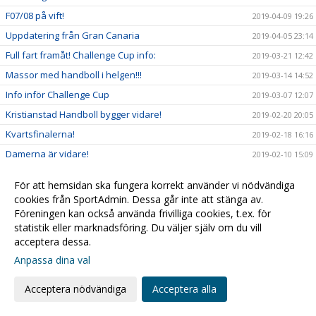
F07/08 på vift!
2019-04-09 19:26
Uppdatering från Gran Canaria
2019-04-05 23:14
Full fart framåt! Challenge Cup info:
2019-03-21 12:42
Massor med handboll i helgen!!!
2019-03-14 14:52
Info inför Challenge Cup
2019-03-07 12:07
Kristianstad Handboll bygger vidare!
2019-02-20 20:05
Kvartsfinalerna!
2019-02-18 16:16
Damerna är vidare!
2019-02-10 15:09
2019-02-09 15:14
För att hemsidan ska fungera korrekt använder vi nödvändiga
Sarah - Månadens spelare i SHE!
2019-01-31 14:29
cookies från SportAdmin. Dessa går inte att stänga av.
Föreningen kan också använda frivilliga cookies, t.ex. för
Alla till hallen fredagkväll!
2019-01-30 19:32
statistik eller marknadsföring. Du väljer själv om du vill
F03 mot Steg 4 i USM
2019-01-28 11:04
acceptera dessa.
USM & Sammandrag...
2019-01-25 13:09
Anpassa dina val
Kristianstad Handboll förstärker Damtruppen
2019-01-14 22:57
Acceptera nödvändiga
Acceptera alla
Öppettider för kansliet
2019-01-08 14:31
Kompisfika för integration!
2018-12-26 10:46