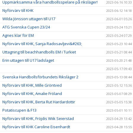
Uppmärksamma våra handbollsspelare på riksläger!
2023-06-16 10:33
Nyförvärv till KHK
2023-06-12 14:18
Wilda Jönsson uttagen till U17
2023-06-01 05:26
ATG Svenska Cupen 23/24
2023-05-24 15:21
Agnes klar för EM
2023-05-24 07:29
Nyförvärv till KHK, Sanja Radosavljevi&#263;
2023-05-23 10:44
Uttagning till beachhandbolls EM i Turkiet
2023-05-21 08:44
Erin uttagen till U17 ladslaget
2023-05-20 21:48
2023-05-17 09:43
Svenska Handbollsförbundets Riksläger 2
2023-05-13 08:44
Nyförvärv till KHK, Mille Gröntved
2023-05-12 15:36
Nyförvärv till KHK, Amalie Fröland
2023-05-07 08:29
Nyförvärv till KHK, Berta Rut Hardardottir
2023-05-05 15:38
Potatiscupen & F13
2023-05-01 10:11
Nyförvärv till KHK, Fröjdis Wiik Seierstad
2023-04-29 13:42
Nyförvärv till KHK Caroline Eisenhardt
2023-04-28 15:55