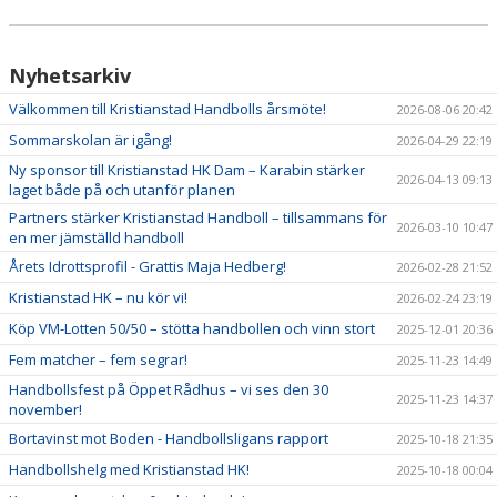
Nyhetsarkiv
Välkommen till Kristianstad Handbolls årsmöte!
2026-08-06 20:42
Sommarskolan är igång!
2026-04-29 22:19
Ny sponsor till Kristianstad HK Dam – Karabin stärker
2026-04-13 09:13
laget både på och utanför planen
Partners stärker Kristianstad Handboll – tillsammans för
2026-03-10 10:47
en mer jämställd handboll
Årets Idrottsprofil - Grattis Maja Hedberg!
2026-02-28 21:52
Kristianstad HK – nu kör vi!
2026-02-24 23:19
Köp VM-Lotten 50/50 – stötta handbollen och vinn stort
2025-12-01 20:36
Fem matcher – fem segrar!
2025-11-23 14:49
Handbollsfest på Öppet Rådhus – vi ses den 30
2025-11-23 14:37
november!
Bortavinst mot Boden - Handbollsligans rapport
2025-10-18 21:35
Handbollshelg med Kristianstad HK!
2025-10-18 00:04