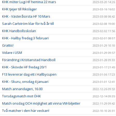
KHK möter Lugi HF hemma 22 mars
2023-03-20 14:26
KHK tjejer till Riksläger
2023-03-16 16:02
KHK - Västeråsirsta HF 10 Mars
2023-03-08 08:42
Sarah Carlström klar för två år till
2023-02-08 19:00
KHK Handbollsskolan
2023-02-02 11:56
KHK - Hallby fredag 3 februari
2023-02-01 08:07
Grattis!
2023-01-29 10:10
Vidare i USM
2023-01-29 09:57
Förändring i Kristianstad Handboll
2023-01-28 09:33
KHK - Skövde HF fredag 20/1
2023-01-17 21:45
F13 levererar dag ett i Hallbycupen
2023-01-06 17:23
KHK - Skuru, onsdag 4 januari
2023-01-01 12:41
Match annandagen, 16.00
2022-12-26 09:53
Torsdagsmatch mot ÖHK
2022-12-14 09:35
Match onsdag OCH möjlighet att vinna VM-biljetter
2022-11-29 09:42
Två matcher i den här veckan!
2022-10-10 20:31