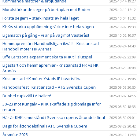
Kommande matcher & erbjudande!
2025-10-14 19:27
Moralstärkande seger på bortaplan mot Boden
2025-10-11 16:12
Första segern – stark insats av hela laget
2025-10-04 15:32
KHK:s starka upphämtning räckte inte hela vägen
2025-10-02 19:33
Ligamatch på gång – vi är på väg mot Västerås!
2025-10-02 10:37
Hemmapremiär i Handbollsligan ikväll!– Kristianstad
2025-09-24 14:40
Handboll möter HK Aranäs!
Uffe Larssons experiment ska ta KHK till slutspel
2025-09-22 22:09
Ligastart och hemmapremiär - Kristianstad HK vs HK
2025-09-20 20:08
Aranäs
Kristianstad HK möter Ystads IF i kvartsfinal
2025-09-12 19:05
Handbollsfest i Kristianstad – ATG Svenska Cupen!
2025-09-03 20:50
Dubbel cupkväll i A-hallen!
2025-09-02 14:55
30–23 mot Kungälv – KHK skaffade sig drömläge inför
2025-08-30 18:33
returen
Här är KHK:s motstånd i Svenska cupens åttondelsfinal
2025-08-30 09:01
Dags för åttondelsfinal i ATG Svenska Cupen!
2025-08-29 20:42
Årsmöte 2025
2025-08-10 17:53