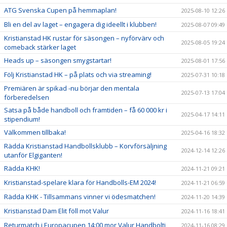
ATG Svenska Cupen på hemmaplan!
2025-08-10 12:26
Bli en del av laget – engagera dig ideellt i klubben!
2025-08-07 09:49
Kristianstad HK rustar för säsongen – nyförvärv och
2025-08-05 19:24
comeback stärker laget
Heads up – säsongen smygstartar!
2025-08-01 17:56
Följ Kristianstad HK – på plats och via streaming!
2025-07-31 10:18
Premiären är spikad -nu börjar den mentala
2025-07-13 17:04
förberedelsen
Satsa på både handboll och framtiden – få 60 000 kr i
2025-04-17 14:11
stipendium!
Välkommen tillbaka!
2025-04-16 18:32
Rädda Kristianstad Handbollsklubb – Korvförsäljning
2024-12-14 12:26
utanför Elgiganten!
Rädda KHK!
2024-11-21 09:21
Kristianstad-spelare klara för Handbolls-EM 2024!
2024-11-21 06:59
Rädda KHK - Tillsammans vinner vi ödesmatchen!
2024-11-20 14:39
Kristianstad Dam Elit föll mot Valur
2024-11-16 18:41
Returmatch i Europacupen 14:00 mor Valur Handbolti
2024-11-16 08:29