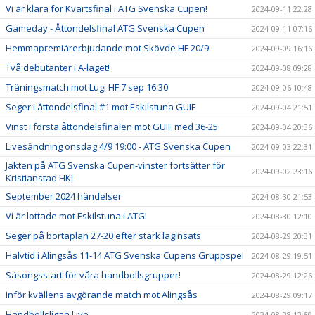
Vi är klara för Kvartsfinal i ATG Svenska Cupen!
2024-09-11 22:28
Gameday - Åttondelsfinal ATG Svenska Cupen
2024-09-11 07:16
Hemmapremiärerbjudande mot Skövde HF 20/9
2024-09-09 16:16
Två debutanter i A-laget!
2024-09-08 09:28
Träningsmatch mot Lugi HF 7 sep 16:30
2024-09-06 10:48
Seger i åttondelsfinal #1 mot Eskilstuna GUIF
2024-09-04 21:51
Vinst i första åttondelsfinalen mot GUIF med 36-25
2024-09-04 20:36
Livesändning onsdag 4/9 19:00 - ATG Svenska Cupen
2024-09-03 22:31
Jakten på ATG Svenska Cupen-vinster fortsätter för
2024-09-02 23:16
Kristianstad HK!
September 2024 händelser
2024-08-30 21:53
Vi är lottade mot Eskilstuna i ATG!
2024-08-30 12:10
Seger på bortaplan 27-20 efter stark laginsats
2024-08-29 20:31
Halvtid i Alingsås 11-14 ATG Svenska Cupens Gruppspel
2024-08-29 19:51
Säsongsstart för våra handbollsgrupper!
2024-08-29 12:26
Inför kvällens avgörande match mot Alingsås
2024-08-29 09:17
Handbollsligan Live
2024-08-28 12:59