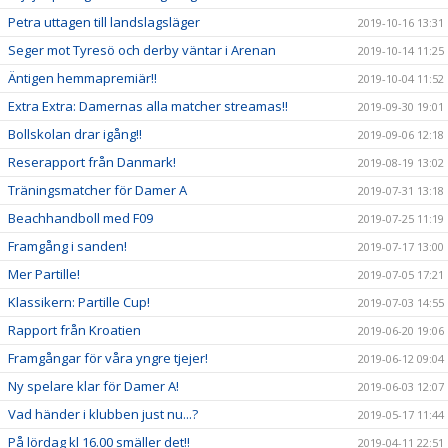
Petra uttagen till landslagsläger
2019-10-16 13:31
Seger mot Tyresö och derby väntar i Arenan
2019-10-14 11:25
Äntigen hemmapremiär!!
2019-10-04 11:52
Extra Extra: Damernas alla matcher streamas!!
2019-09-30 19:01
Bollskolan drar igång!!
2019-09-06 12:18
Reserapport från Danmark!
2019-08-19 13:02
Träningsmatcher för Damer A
2019-07-31 13:18
Beachhandboll med F09
2019-07-25 11:19
Framgång i sanden!
2019-07-17 13:00
Mer Partille!
2019-07-05 17:21
Klassikern: Partille Cup!
2019-07-03 14:55
Rapport från Kroatien
2019-06-20 19:06
Framgångar för våra yngre tjejer!
2019-06-12 09:04
Ny spelare klar för Damer A!
2019-06-03 12:07
Vad händer i klubben just nu...?
2019-05-17 11:44
På lördag kl 16.00 smäller det!!
2019-04-11 22:51