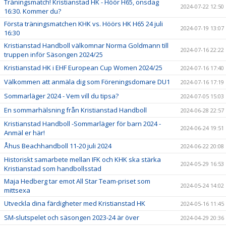
Träningsmatch! Kristianstad HK - Höör H65, onsdag
2024-07-22 12:50
16:30. Kommer du?
Första träningsmatchen KHK vs. Höörs HK H65 24 juli
2024-07-19 13:07
16:30
Kristianstad Handboll välkomnar Norma Goldmann till
2024-07-16 22:22
truppen inför Säsongen 2024/25
Kristianstad HK i EHF European Cup Women 2024/25
2024-07-16 17:40
Välkommen att anmäla dig som Föreningsdomare DU1
2024-07-16 17:19
Sommarläger 2024 - Vem vill du tipsa?
2024-07-05 15:03
En sommarhälsning från Kristianstad Handboll
2024-06-28 22:57
Kristianstad Handboll -Sommarläger för barn 2024 -
2024-06-24 19:51
Anmäl er här!
Åhus Beachhandboll 11-20 juli 2024
2024-06-22 20:08
Historiskt samarbete mellan IFK och KHK ska stärka
2024-05-29 16:53
Kristianstad som handbollsstad
Maja Hedberg tar emot All Star Team-priset som
2024-05-24 14:02
mittsexa
Utveckla dina färdigheter med Kristianstad HK
2024-05-16 11:45
SM-slutspelet och säsongen 2023-24 är över
2024-04-29 20:36