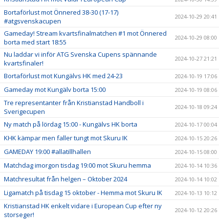
Bortaförlust mot Önnered 38-30 (17-17)
2024-10-29 20:41
#atgsvenskacupen
Gameday! Stream kvartsfinalmatchen #1 mot Önnered
2024-10-29 08:00
borta med start 18:55
Nu laddar vi inför ATG Svenska Cupens spännande
2024-10-27 21:21
kvartsfinaler!
Bortaförlust mot Kungälvs HK med 24-23
2024-10-19 17:06
Gameday mot Kungälv borta 15:00
2024-10-19 08:06
Tre representanter från Kristianstad Handboll i
2024-10-18 09:24
Sverigecupen
Ny match på lördag 15:00 - Kungälvs HK borta
2024-10-17 00:04
KHK kämpar men faller tungt mot Skuru IK
2024-10-15 20:26
GAMEDAY 19:00 #allatillhallen
2024-10-15 08:00
Matchdag imorgon tisdag 19:00 mot Skuru hemma
2024-10-14 10:36
Matchresultat från helgen – Oktober 2024
2024-10-14 10:02
Ligamatch på tisdag 15 oktober - Hemma mot Skuru IK
2024-10-13 10:12
Kristianstad HK enkelt vidare i European Cup efter ny
2024-10-12 20:26
storseger!