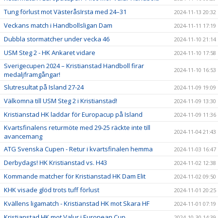
Tung förlust mot VästeråsIrsta med 24–31
2024-11-13 20:32
Veckans match i Handbollsligan Dam
2024-11-11 17:19
Dubbla stormatcher under vecka 46
2024-11-10 21:14
USM Steg 2 - HK Ankaret vidare
2024-11-10 17:58
Sverigecupen 2024 – Kristianstad Handboll firar
2024-11-10 16:53
medaljframgångar!
Slutresultat på Island 27-24
2024-11-09 19:09
Välkomna till USM Steg 2 i Kristianstad!
2024-11-09 13:30
Kristianstad HK laddar för Europacup på Island
2024-11-09 11:36
Kvartsfinalens returmöte med 29-25 räckte inte till
2024-11-04 21:43
avancemang
ATG Svenska Cupen - Retur i kvartsfinalen hemma
2024-11-03 16:47
Derbydags! HK Kristianstad vs. H43
2024-11-02 12:38
Kommande matcher för Kristianstad HK Dam Elit
2024-11-02 09:50
KHK visade glöd trots tuff förlust
2024-11-01 20:25
Kvällens ligamatch - Kristianstad HK mot Skara HF
2024-11-01 07:19
Kristianstad HK mot Valur i European Cup
2024-10-30 14:39