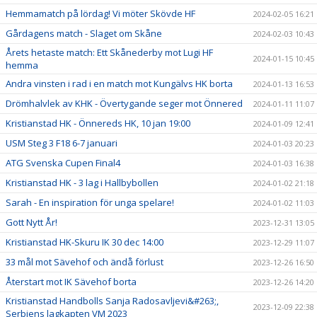
Hemmamatch på lördag! Vi möter Skövde HF
2024-02-05 16:21
Gårdagens match - Slaget om Skåne
2024-02-03 10:43
Årets hetaste match: Ett Skånederby mot Lugi HF
2024-01-15 10:45
hemma
Andra vinsten i rad i en match mot Kungälvs HK borta
2024-01-13 16:53
Drömhalvlek av KHK - Övertygande seger mot Önnered
2024-01-11 11:07
Kristianstad HK - Önnereds HK, 10 jan 19:00
2024-01-09 12:41
USM Steg 3 F18 6-7 januari
2024-01-03 20:23
ATG Svenska Cupen Final4
2024-01-03 16:38
Kristianstad HK - 3 lag i Hallbybollen
2024-01-02 21:18
Sarah - En inspiration för unga spelare!
2024-01-02 11:03
Gott Nytt År!
2023-12-31 13:05
Kristianstad HK-Skuru IK 30 dec 14:00
2023-12-29 11:07
33 mål mot Sävehof och ändå förlust
2023-12-26 16:50
Återstart mot IK Sävehof borta
2023-12-26 14:20
Kristianstad Handbolls Sanja Radosavljevi&#263;,
2023-12-09 22:38
Serbiens lagkapten VM 2023