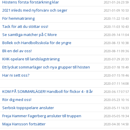
Höstens första förstärkning klar
2021-01-26 23:59
2021 inleds med nyförvärv och seger
2021-01-09 10:53
För hemmaträning
2020-11-22 13:43
Tack för att du stöttar oss!
2020-11-03 10:43
Se samtliga matcher på C More
2020-09-14 11:04
Bollek och Handbollsskola för de yngre
2020-08-13 10:38
Bli en del av oss!
2020-08-11 09:36
KHK-spelare till landslagsträning
2020-07-29 20:33
Ett lyckat sommarläger och nya grupper till hösten
2020-07-18 19:49
Har ni sett oss?
2020-07-15 19:46
2020-07-11 14:08
KOM PÅ SOMMARLÄGER! Handboll för flickor 4 - 8 år
2020-06-17 07:57
Rör dig med oss!
2020-05-23 10:16
Serbisk toppspelare ansluter
2020-05-11 16:33
Freja Hammer Fagerberg ansluter till truppen
2020-05-05 19:34
Maja Hansson fortsätter
2020-04-30 14:50