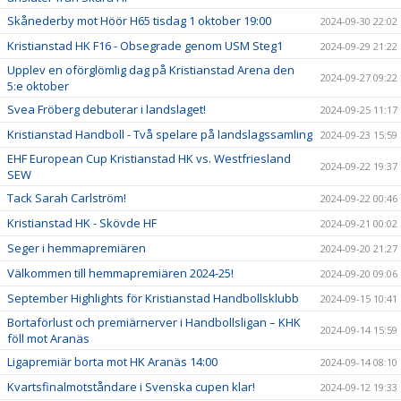
Skånederby mot Höör H65 tisdag 1 oktober 19:00
2024-09-30 22:02
Kristianstad HK F16 - Obsegrade genom USM Steg1
2024-09-29 21:22
Upplev en oförglömlig dag på Kristianstad Arena den
2024-09-27 09:22
5:e oktober
Svea Fröberg debuterar i landslaget!
2024-09-25 11:17
Kristianstad Handboll - Två spelare på landslagssamling
2024-09-23 15:59
EHF European Cup Kristianstad HK vs. Westfriesland
2024-09-22 19:37
SEW
Tack Sarah Carlström!
2024-09-22 00:46
Kristianstad HK - Skövde HF
2024-09-21 00:02
Seger i hemmapremiären
2024-09-20 21:27
Välkommen till hemmapremiären 2024-25!
2024-09-20 09:06
September Highlights för Kristianstad Handbollsklubb
2024-09-15 10:41
Bortaförlust och premiärnerver i Handbollsligan – KHK
2024-09-14 15:59
föll mot Aranäs
Ligapremiär borta mot HK Aranäs 14:00
2024-09-14 08:10
Kvartsfinalmotståndare i Svenska cupen klar!
2024-09-12 19:33