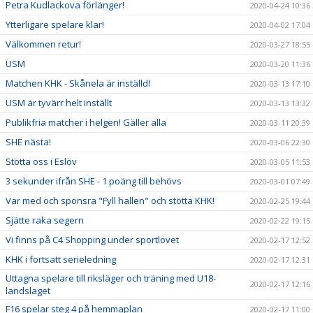
Petra Kudlackova förlänger!
2020-04-24 10:36
Ytterligare spelare klar!
2020-04-02 17:04
Välkommen retur!
2020-03-27 18:55
USM
2020-03-20 11:36
Matchen KHK - Skånela är inställd!
2020-03-13 17:10
USM är tyvärr helt inställt
2020-03-13 13:32
Publikfria matcher i helgen! Gäller alla
2020-03-11 20:39
SHE nästa!
2020-03-06 22:30
Stötta oss i Eslöv
2020-03-05 11:53
3 sekunder ifrån SHE - 1 poäng till behövs
2020-03-01 07:49
Var med och sponsra "Fyll hallen" och stötta KHK!
2020-02-25 19:44
Sjätte raka segern
2020-02-22 19:15
Vi finns på C4 Shopping under sportlovet
2020-02-17 12:52
KHK i fortsatt serieledning
2020-02-17 12:31
Uttagna spelare till riksläger och träning med U18-
2020-02-17 12:16
landslaget
F16 spelar steg 4 på hemmaplan
2020-02-17 11:00