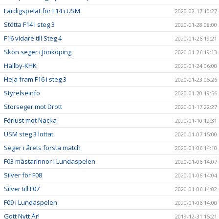
Färdigspelat för F14 i USM
2020-02-17 10:27
Stötta F14 i steg 3
2020-01-28 08:00
F16 vidare till Steg 4
2020-01-26 19:21
Skön seger i Jönköping
2020-01-26 19:13
Hallby-KHK
2020-01-24 06:00
Heja fram F16 i steg 3
2020-01-23 05:26
Styrelseinfo
2020-01-20 19:56
Storseger mot Drott
2020-01-17 22:27
Förlust mot Nacka
2020-01-10 12:31
USM steg 3 lottat
2020-01-07 15:00
Seger i årets första match
2020-01-06 14:10
F03 mästarinnor i Lundaspelen
2020-01-06 14:07
Silver för F08
2020-01-06 14:04
Silver till F07
2020-01-06 14:02
F09 i Lundaspelen
2020-01-06 14:00
Gott Nytt År!
2019-12-31 15:21