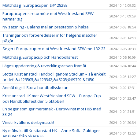
Matchdag i Europacupen &#128293;
2024-10-12 09:32
Europacupens returmöte mot Westfriesland SEW
2024-10-10 09:59
närmar sig
Ny satsning - Balans mellan prestation & hälsa
2024-10-08 18:54
Träningar och förberedelser inför helgens matcher
2024-10-08 14:53
pågår
Seger i Europacupen mot Westfriesland SEW med 32-23
2024-10-05 20:33
Matchdag, Europacup och Handbollsfest
2024-10-05 10:09
Lägesuppdatering & utvecklingsresan framåt
2024-10-04 10:44
Stötta Kristianstad Handboll genom Stadium – så enkelt
2024-10-03 14:27
är det! &#129505;&#129342;&#8205;&#9792;&#650
Anmäl dig till Stora handbollsskolan
2024-10-02 12:31
Kristianstad HK mot Westfriesland SEW – Europa Cup
2024-10-01 23:47
och Handbollsfest den 5 oktober!
En seger som ger mersmak - Derbyvinst mot H65 med
2024-10-01 21:51
33-24
Vinst i kvällens derbymatch!
2024-10-01 20:34
Ny målvakt till Kristianstad HK – Anne Sofia Guldager
2024-10-01 13:50
ansluter från Skara HF