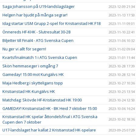
Saga Johansson på U19-landslagsläger
2023-12-09 21:34
Helgen har bjudit på många segrar!
2023-11-13 17:50
Idag startar USM Grupp 2-spel för Kristianstad HK F18
2023-11-11 09:01
Önnereds HF-KHK - Slutresultat 30-28
2023-11-10 22:41
Biljetter till Final4 - ATG Svenska Cupen
2023-11-06 10:32
Nu ger vi allt för segern!
2023-11-02 09:04
Kvartsfinalmatch 1 i ATG Svenska Cupen
2023-11-01 11:44
Skön hemmaseger i omgång 7
2023-10-28 17:39
Gameday! 15:00 mot Kungälvs HK
2023-10-28 12:14
Maja Hedberg i skytteligans topp
2023-10-27 10:36
Kristianstad HK-Kungälvs HK
2023-10-25 13:54
Matchdag: Skövde HF-Kristianstad HK 19:00
2023-10-24 12:50
GAMEDAY! Kristianstad HK - BK Heid 7 oktober 15:00
2023-10-06 16:24
Kristianstad HK spelar åttondelsfinal i ATG Svenska
2023-10-02 18:36
Cupen den 7 oktober
U17-landslaget har kallat 2 Kristianstad HK-spelare
2023-09-25 07:29