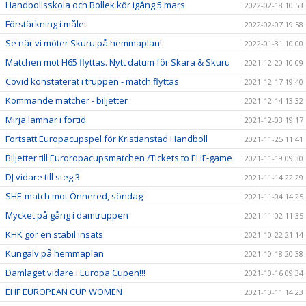
Handbollsskola och Bollek kör igång 5 mars
2022-02-18 10:53
Förstärkning i målet
2022-02-07 19:58
Se när vi möter Skuru på hemmaplan!
2022-01-31 10:00
Matchen mot H65 flyttas. Nytt datum för Skara & Skuru
2021-12-20 10:09
Covid konstaterat i truppen - match flyttas
2021-12-17 19:40
Kommande matcher - biljetter
2021-12-14 13:32
Mirja lämnar i förtid
2021-12-03 19:17
Fortsatt Europacupspel för Kristianstad Handboll
2021-11-25 11:41
Biljetter till Euroropacupsmatchen /Tickets to EHF-game
2021-11-19 09:30
DJ vidare till steg 3
2021-11-14 22:29
SHE-match mot Önnered, söndag
2021-11-04 14:25
Mycket på gång i damtruppen
2021-11-02 11:35
KHK gör en stabil insats
2021-10-22 21:14
Kungälv på hemmaplan
2021-10-18 20:38
Damlaget vidare i Europa Cupen!!!
2021-10-16 09:34
EHF EUROPEAN CUP WOMEN
2021-10-11 14:23