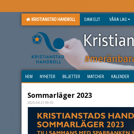
KRISTIANSTAD HANDBOLL
DAM ELIT
VÅRA LAG
Kristia
#meränbar
HEM
NYHETER
BILJETTER
MATCHER
KALENDER
Sommarläger 2023
2023-04-27 09:55