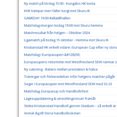
Ny match på lördag 15:00 - Kungälvs HK borta
KHK kämpar men faller tungt mot Skuru IK
GAMEDAY 19:00 #allatillhallen
Matchdag imorgon tisdag 19:00 mot Skuru hemma
Matchresultat från helgen – Oktober 2024
Ligamatch på tisdag 15 oktober - Hemma mot Skuru IK
Kristianstad HK enkelt vidare i European Cup efter ny stor
Matchdag i Europacupen &#128293;
Europacupens returmöte mot Westfriesland SEW närmar s
Ny satsning - Balans mellan prestation & hälsa
Träningar och förberedelser inför helgens matcher pågår
Seger i Europacupen mot Westfriesland SEW med 32-23
Matchdag, Europacup och Handbollsfest
Lägesuppdatering & utvecklingsresan framåt
Stötta Kristianstad Handboll genom Stadium – så enkelt 
Anmäl dig till Stora handbollsskolan