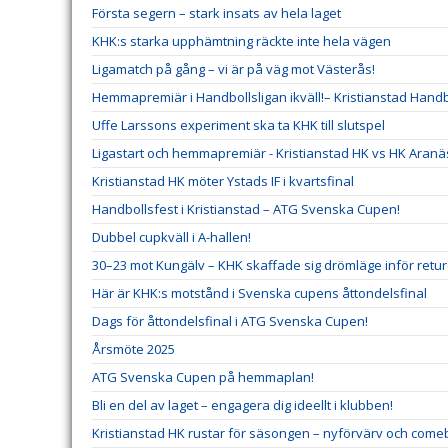
Första segern – stark insats av hela laget
KHK:s starka upphämtning räckte inte hela vägen
Ligamatch på gång – vi är på väg mot Västerås!
Hemmapremiär i Handbollsligan ikväll!– Kristianstad Hand
Uffe Larssons experiment ska ta KHK till slutspel
Ligastart och hemmapremiär - Kristianstad HK vs HK Aranä
Kristianstad HK möter Ystads IF i kvartsfinal
Handbollsfest i Kristianstad – ATG Svenska Cupen!
Dubbel cupkväll i A-hallen!
30–23 mot Kungälv – KHK skaffade sig drömläge inför retu
Här är KHK:s motstånd i Svenska cupens åttondelsfinal
Dags för åttondelsfinal i ATG Svenska Cupen!
Årsmöte 2025
ATG Svenska Cupen på hemmaplan!
Bli en del av laget – engagera dig ideellt i klubben!
Kristianstad HK rustar för säsongen – nyförvärv och comeb