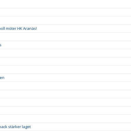
boll möter HK Aranäs!
s
ren
ack stärker laget