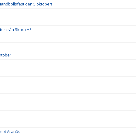
andbollsfest den 5 oktober!
4
uter från Skara HF
ktober
 mot Aranäs