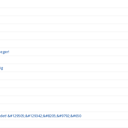
seger!
ig
är det! &#129505;&#129342;&#8205;&#9792;&#650