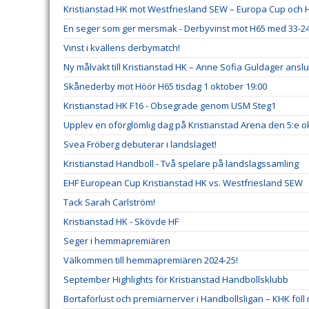
Kristianstad HK mot Westfriesland SEW – Europa Cup och H
En seger som ger mersmak - Derbyvinst mot H65 med 33-2
Vinst i kvällens derbymatch!
Ny målvakt till Kristianstad HK – Anne Sofia Guldager ansl
Skånederby mot Höör H65 tisdag 1 oktober 19:00
Kristianstad HK F16 - Obsegrade genom USM Steg1
Upplev en oförglömlig dag på Kristianstad Arena den 5:e o
Svea Fröberg debuterar i landslaget!
Kristianstad Handboll - Två spelare på landslagssamling
EHF European Cup Kristianstad HK vs. Westfriesland SEW
Tack Sarah Carlström!
Kristianstad HK - Skövde HF
Seger i hemmapremiären
Välkommen till hemmapremiären 2024-25!
September Highlights för Kristianstad Handbollsklubb
Bortaförlust och premiärnerver i Handbollsligan – KHK föll