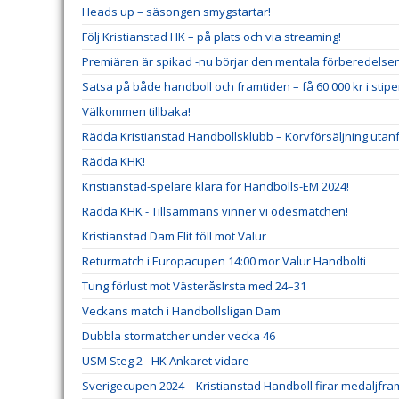
Heads up – säsongen smygstartar!
Följ Kristianstad HK – på plats och via streaming!
Premiären är spikad -nu börjar den mentala förberedelse
Satsa på både handboll och framtiden – få 60 000 kr i stip
Välkommen tillbaka!
Rädda Kristianstad Handbollsklubb – Korvförsäljning utanf
Rädda KHK!
Kristianstad-spelare klara för Handbolls-EM 2024!
Rädda KHK - Tillsammans vinner vi ödesmatchen!
Kristianstad Dam Elit föll mot Valur
Returmatch i Europacupen 14:00 mor Valur Handbolti
Tung förlust mot VästeråsIrsta med 24–31
Veckans match i Handbollsligan Dam
Dubbla stormatcher under vecka 46
USM Steg 2 - HK Ankaret vidare
Sverigecupen 2024 – Kristianstad Handboll firar medaljfr