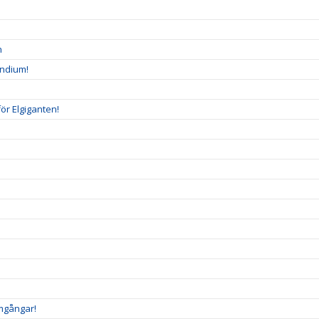
n
endium!
ör Elgiganten!
amgångar!