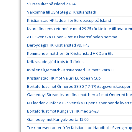
Slutresultat på Island 27-24
Välkomna till USM Steg 2 i Kristianstad!
Kristianstad HK laddar för Europacup på Island
Kvartsfinalens returmöte med 29-25 räckte inte till avanc
ATG Svenska Cupen - Retur i kvartsfinalen hemma
Derbydags! HK Kristianstad vs. H43
Kommande matcher för Kristianstad HK Dam Elit
KHK visade glöd trots tuff förlust
Kvällens ligamatch - Kristianstad HK mot Skara HF
Kristianstad HK mot Valur i European Cup
Bortaförlust mot Önnered 38-30 (17-17) #atgsvenskacupen
Gameday! Stream kvartsfinalmatchen #1 mot Önnered bort
Nu laddar vi inför ATG Svenska Cupens spännande kvartsf
Bortaförlust mot Kungälvs HK med 24-23
Gameday mot Kungälv borta 15:00
Tre representanter från Kristianstad Handboll i Sverigecu