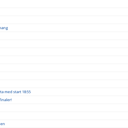
emang
a med start 18:55
inaler!
pen