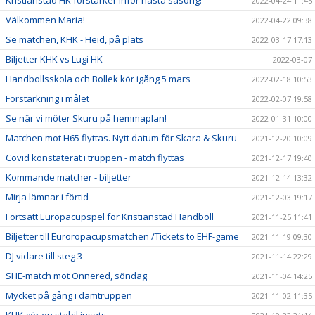
Kristianstad HK förstärker inför nästa säsong!
2022-04-24 11:45
Välkommen Maria!
2022-04-22 09:38
Se matchen, KHK - Heid, på plats
2022-03-17 17:13
Biljetter KHK vs Lugi HK
2022-03-07
Handbollsskola och Bollek kör igång 5 mars
2022-02-18 10:53
Förstärkning i målet
2022-02-07 19:58
Se när vi möter Skuru på hemmaplan!
2022-01-31 10:00
Matchen mot H65 flyttas. Nytt datum för Skara & Skuru
2021-12-20 10:09
Covid konstaterat i truppen - match flyttas
2021-12-17 19:40
Kommande matcher - biljetter
2021-12-14 13:32
Mirja lämnar i förtid
2021-12-03 19:17
Fortsatt Europacupspel för Kristianstad Handboll
2021-11-25 11:41
Biljetter till Euroropacupsmatchen /Tickets to EHF-game
2021-11-19 09:30
DJ vidare till steg 3
2021-11-14 22:29
SHE-match mot Önnered, söndag
2021-11-04 14:25
Mycket på gång i damtruppen
2021-11-02 11:35