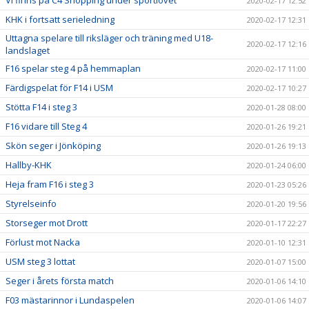
Vi finns på C4 Shopping under sportlovet
2020-02-17 12:52
KHK i fortsatt serieledning
2020-02-17 12:31
Uttagna spelare till riksläger och träning med U18-
2020-02-17 12:16
landslaget
F16 spelar steg 4 på hemmaplan
2020-02-17 11:00
Färdigspelat för F14 i USM
2020-02-17 10:27
Stötta F14 i steg 3
2020-01-28 08:00
F16 vidare till Steg 4
2020-01-26 19:21
Skön seger i Jönköping
2020-01-26 19:13
Hallby-KHK
2020-01-24 06:00
Heja fram F16 i steg 3
2020-01-23 05:26
Styrelseinfo
2020-01-20 19:56
Storseger mot Drott
2020-01-17 22:27
Förlust mot Nacka
2020-01-10 12:31
USM steg 3 lottat
2020-01-07 15:00
Seger i årets första match
2020-01-06 14:10
F03 mästarinnor i Lundaspelen
2020-01-06 14:07