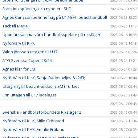
Brons för Sverige i U17-EM i beachhandboll
2023-07-03 09:44
Framtida spänning och nyheter i SHE
2023-06-30 09:57
Agnes Carlsson befinner sig på U17-EM i beachhandboll
2023-06-28 18:20
Tack till Maria!
2023-06-20 11:12
Uppmärksamma våra handbollsspelare på riksläger!
2023-06-16 10:33
Nyförvärv till KHK
2023-06-12 14:18
Wilda Jönsson uttagen till U17
2023-06-01 05:26
ATG Svenska Cupen 23/24
2023-05-24 15:21
Agnes klar för EM
2023-05-24 07:29
Nyförvärv till KHK, Sanja Radosavljevi&#263;
2023-05-23 10:44
Uttagning till beachhandbolls EM i Turkiet
2023-05-21 08:44
Erin uttagen till U17 ladslaget
2023-05-20 21:48
2023-05-17 09:43
Svenska Handbollsförbundets Riksläger 2
2023-05-13 08:44
Nyförvärv till KHK, Mille Gröntved
2023-05-12 15:36
Nyförvärv till KHK, Amalie Fröland
2023-05-07 08:29