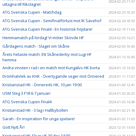
2024-02-25 11:57
uttagna till Rikslägret
ATG Svenska Cupen - Matchdag
2024-02-25 10:23
ATG Svenska Cupen - Semifinalförlust mot IK Sävehof
2024-02-24 18:53
ATG Svenska Cupen Final4 - En historisk höjdare!
2024-02-19 11:06
Hemmamatch på lördag! Vi möter Skövde HF
2024-02-05 16:21
Gårdagens match - Slaget om Skåne
2024-02-03 10:43
Årets hetaste match: Ett Skånederby mot Lugi HF
2024-01-15 10:45
hemma
Andra vinsten i rad i en match mot Kungälvs HK borta
2024-01-13 16:53
Drömhalvlek av KHK - Övertygande seger mot Önnered
2024-01-11 11:07
Kristianstad HK - Önnereds HK, 10 jan 19:00
2024-01-09 12:41
USM Steg 3 F18 6-7 januari
2024-01-03 20:23
ATG Svenska Cupen Final4
2024-01-03 16:38
Kristianstad HK - 3 lag i Hallbybollen
2024-01-02 21:18
Sarah - En inspiration för unga spelare!
2024-01-02 11:03
Gott Nytt År!
2023-12-31 13:05
Kristianstad HK-Skuru IK 30 dec 14:00
2023-12-29 11:07