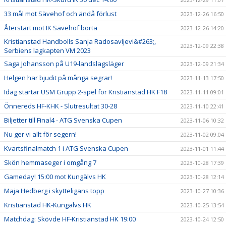
33 mål mot Sävehof och ändå förlust
2023-12-26 16:50
Återstart mot IK Sävehof borta
2023-12-26 14:20
Kristianstad Handbolls Sanja Radosavljevi&#263;,
2023-12-09 22:38
Serbiens lagkapten VM 2023
Saga Johansson på U19-landslagsläger
2023-12-09 21:34
Helgen har bjudit på många segrar!
2023-11-13 17:50
Idag startar USM Grupp 2-spel för Kristianstad HK F18
2023-11-11 09:01
Önnereds HF-KHK - Slutresultat 30-28
2023-11-10 22:41
Biljetter till Final4 - ATG Svenska Cupen
2023-11-06 10:32
Nu ger vi allt för segern!
2023-11-02 09:04
Kvartsfinalmatch 1 i ATG Svenska Cupen
2023-11-01 11:44
Skön hemmaseger i omgång 7
2023-10-28 17:39
Gameday! 15:00 mot Kungälvs HK
2023-10-28 12:14
Maja Hedberg i skytteligans topp
2023-10-27 10:36
Kristianstad HK-Kungälvs HK
2023-10-25 13:54
Matchdag: Skövde HF-Kristianstad HK 19:00
2023-10-24 12:50