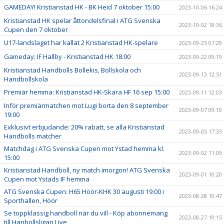
GAMEDAY! Kristianstad HK - BK Heid 7 oktober 15:00
2023-10-06 16:24
Kristianstad HK spelar åttondelsfinal i ATG Svenska
2023-10-02 18:36
Cupen den 7 oktober
U17-landslaget har kallat 2 Kristianstad HK-spelare
2023-09-25 07:29
Gameday: IF Hallby - Kristianstad HK 18:00
2023-09-22 09:19
Kristianstad Handbolls Bollekis, Bollskola och
2023-09-13 12:51
Handbollskola
Premiär hemma: Kristianstad HK-Skara HF 16 sep 15:00
2023-09-11 12:03
Inför premiärmatchen mot Lugi borta den 8 september
2023-09-07 09:10
19:00
Exklusivt erbjudande: 20% rabatt, se alla Kristianstad
2023-09-05 17:33
Handbolls matcher
Matchdag i ATG Svenska Cupen mot Ystad hemma kl.
2023-09-02 11:09
15:00
Kristianstad Handboll, ny match imorgon! ATG Svenska
2023-09-01 10:20
Cupen mot Ystads IF hemma
ATG Svenska Cupen: H65 Höör-KHK 30 augusti 19:00 i
2023-08-28 10:47
Sporthallen, Höör
Se toppklassig handboll när du vill - Köp abonnemang
2023-08-27 19:15
till Hanbollsligan Live