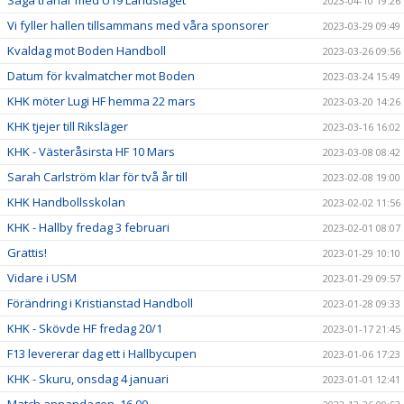
Saga tränar med U19 Landslaget
2023-04-10 19:26
Vi fyller hallen tillsammans med våra sponsorer
2023-03-29 09:49
Kvaldag mot Boden Handboll
2023-03-26 09:56
Datum för kvalmatcher mot Boden
2023-03-24 15:49
KHK möter Lugi HF hemma 22 mars
2023-03-20 14:26
KHK tjejer till Riksläger
2023-03-16 16:02
KHK - Västeråsirsta HF 10 Mars
2023-03-08 08:42
Sarah Carlström klar för två år till
2023-02-08 19:00
KHK Handbollsskolan
2023-02-02 11:56
KHK - Hallby fredag 3 februari
2023-02-01 08:07
Grattis!
2023-01-29 10:10
Vidare i USM
2023-01-29 09:57
Förändring i Kristianstad Handboll
2023-01-28 09:33
KHK - Skövde HF fredag 20/1
2023-01-17 21:45
F13 levererar dag ett i Hallbycupen
2023-01-06 17:23
KHK - Skuru, onsdag 4 januari
2023-01-01 12:41