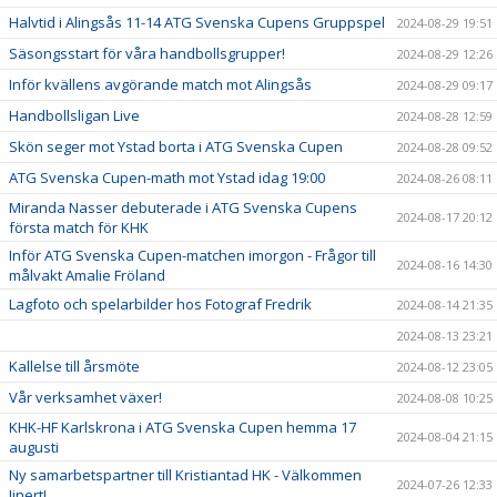
Halvtid i Alingsås 11-14 ATG Svenska Cupens Gruppspel
2024-08-29 19:51
Säsongsstart för våra handbollsgrupper!
2024-08-29 12:26
Inför kvällens avgörande match mot Alingsås
2024-08-29 09:17
Handbollsligan Live
2024-08-28 12:59
Skön seger mot Ystad borta i ATG Svenska Cupen
2024-08-28 09:52
ATG Svenska Cupen-math mot Ystad idag 19:00
2024-08-26 08:11
Miranda Nasser debuterade i ATG Svenska Cupens
2024-08-17 20:12
första match för KHK
Inför ATG Svenska Cupen-matchen imorgon - Frågor till
2024-08-16 14:30
målvakt Amalie Fröland
Lagfoto och spelarbilder hos Fotograf Fredrik
2024-08-14 21:35
2024-08-13 23:21
Kallelse till årsmöte
2024-08-12 23:05
Vår verksamhet växer!
2024-08-08 10:25
KHK-HF Karlskrona i ATG Svenska Cupen hemma 17
2024-08-04 21:15
augusti
Ny samarbetspartner till Kristiantad HK - Välkommen
2024-07-26 12:33
Jinert!