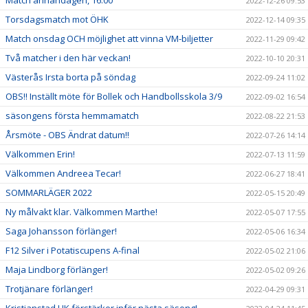
Match annandagen, 16.00
2022-12-26 09:53
Torsdagsmatch mot ÖHK
2022-12-14 09:35
Match onsdag OCH möjlighet att vinna VM-biljetter
2022-11-29 09:42
Två matcher i den här veckan!
2022-10-10 20:31
Västerås Irsta borta på söndag
2022-09-24 11:02
OBS!! Inställt möte för Bollek och Handbollsskola 3/9
2022-09-02 16:54
säsongens första hemmamatch
2022-08-22 21:53
Årsmöte - OBS Ändrat datum!!
2022-07-26 14:14
Välkommen Erin!
2022-07-13 11:59
Välkommen Andreea Tecar!
2022-06-27 18:41
SOMMARLÄGER 2022
2022-05-15 20:49
Ny målvakt klar. Välkommen Marthe!
2022-05-07 17:55
Saga Johansson förlänger!
2022-05-06 16:34
F12 Silver i Potatiscupens A-final
2022-05-02 21:06
Maja Lindborg förlänger!
2022-05-02 09:26
Trotjänare förlänger!
2022-04-29 09:31