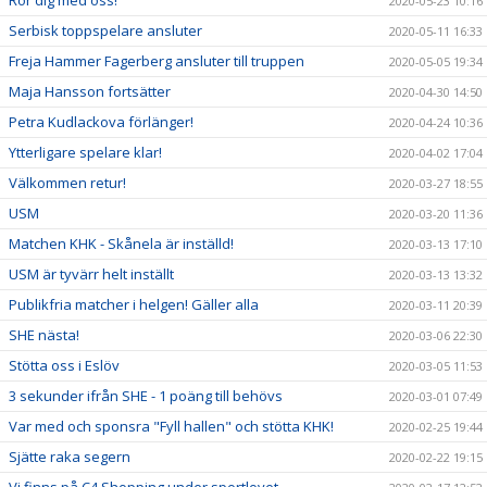
Rör dig med oss!
2020-05-23 10:16
Serbisk toppspelare ansluter
2020-05-11 16:33
Freja Hammer Fagerberg ansluter till truppen
2020-05-05 19:34
Maja Hansson fortsätter
2020-04-30 14:50
Petra Kudlackova förlänger!
2020-04-24 10:36
Ytterligare spelare klar!
2020-04-02 17:04
Välkommen retur!
2020-03-27 18:55
USM
2020-03-20 11:36
Matchen KHK - Skånela är inställd!
2020-03-13 17:10
USM är tyvärr helt inställt
2020-03-13 13:32
Publikfria matcher i helgen! Gäller alla
2020-03-11 20:39
SHE nästa!
2020-03-06 22:30
Stötta oss i Eslöv
2020-03-05 11:53
3 sekunder ifrån SHE - 1 poäng till behövs
2020-03-01 07:49
Var med och sponsra "Fyll hallen" och stötta KHK!
2020-02-25 19:44
Sjätte raka segern
2020-02-22 19:15