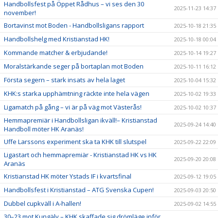
Handbollsfest på Öppet Rådhus – vi ses den 30
2025-11-23 14:37
november!
Bortavinst mot Boden - Handbollsligans rapport
2025-10-18 21:35
Handbollshelg med Kristianstad HK!
2025-10-18 00:04
Kommande matcher & erbjudande!
2025-10-14 19:27
Moralstärkande seger på bortaplan mot Boden
2025-10-11 16:12
Första segern – stark insats av hela laget
2025-10-04 15:32
KHK:s starka upphämtning räckte inte hela vägen
2025-10-02 19:33
Ligamatch på gång – vi är på väg mot Västerås!
2025-10-02 10:37
Hemmapremiär i Handbollsligan ikväll!– Kristianstad
2025-09-24 14:40
Handboll möter HK Aranäs!
Uffe Larssons experiment ska ta KHK till slutspel
2025-09-22 22:09
Ligastart och hemmapremiär - Kristianstad HK vs HK
2025-09-20 20:08
Aranäs
Kristianstad HK möter Ystads IF i kvartsfinal
2025-09-12 19:05
Handbollsfest i Kristianstad – ATG Svenska Cupen!
2025-09-03 20:50
Dubbel cupkväll i A-hallen!
2025-09-02 14:55
30–23 mot Kungälv – KHK skaffade sig drömläge inför