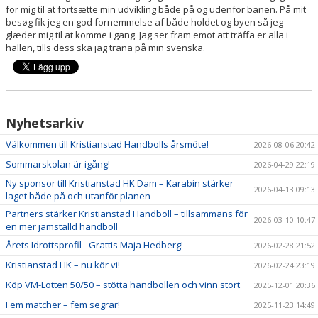
for mig til at fortsætte min udvikling både på og udenfor banen. På mit
besøg fik jeg en god fornemmelse af både holdet og byen så jeg
glæder mig til at komme i gang. Jag ser fram emot att träffa er alla i
hallen, tills dess ska jag träna på min svenska.
Nyhetsarkiv
Välkommen till Kristianstad Handbolls årsmöte!
2026-08-06 20:42
Sommarskolan är igång!
2026-04-29 22:19
Ny sponsor till Kristianstad HK Dam – Karabin stärker
2026-04-13 09:13
laget både på och utanför planen
Partners stärker Kristianstad Handboll – tillsammans för
2026-03-10 10:47
en mer jämställd handboll
Årets Idrottsprofil - Grattis Maja Hedberg!
2026-02-28 21:52
Kristianstad HK – nu kör vi!
2026-02-24 23:19
Köp VM-Lotten 50/50 – stötta handbollen och vinn stort
2025-12-01 20:36
Fem matcher – fem segrar!
2025-11-23 14:49