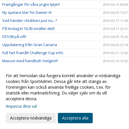
Framgångar för våra yngre tjejer!
2019-06-12 09:04
Ny spelare klar för Damer A!
2019-06-03 12:07
Vad händer i klubben just nu...?
2019-05-17 11:44
På lördag kl 16.00 smäller det!!
2019-04-11 22:51
F07/08 på vift!
2019-04-09 19:26
Uppdatering från Gran Canaria
2019-04-05 23:14
Full fart framåt! Challenge Cup info:
2019-03-21 12:42
Massor med handboll i helgen!!!
2019-03-14 14:52
Info inför Challenge Cup
2019-03-07 12:07
För att hemsidan ska fungera korrekt använder vi nödvändiga
Kristianstad Handboll bygger vidare!
2019-02-20 20:05
cookies från SportAdmin. Dessa går inte att stänga av.
Kvartsfinalerna!
2019-02-18 16:16
Föreningen kan också använda frivilliga cookies, t.ex. för
statistik eller marknadsföring. Du väljer själv om du vill
Damerna är vidare!
2019-02-10 15:09
acceptera dessa.
2019-02-09 15:14
Anpassa dina val
Sarah - Månadens spelare i SHE!
2019-01-31 14:29
Alla till hallen fredagkväll!
Acceptera nödvändiga
Acceptera alla
2019-01-30 19:32
F03 mot Steg 4 i USM
2019-01-28 11:04