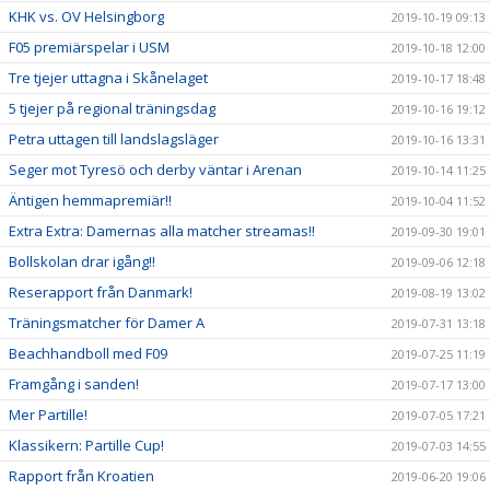
KHK vs. OV Helsingborg
2019-10-19 09:13
F05 premiärspelar i USM
2019-10-18 12:00
Tre tjejer uttagna i Skånelaget
2019-10-17 18:48
5 tjejer på regional träningsdag
2019-10-16 19:12
Petra uttagen till landslagsläger
2019-10-16 13:31
Seger mot Tyresö och derby väntar i Arenan
2019-10-14 11:25
Äntigen hemmapremiär!!
2019-10-04 11:52
Extra Extra: Damernas alla matcher streamas!!
2019-09-30 19:01
Bollskolan drar igång!!
2019-09-06 12:18
Reserapport från Danmark!
2019-08-19 13:02
Träningsmatcher för Damer A
2019-07-31 13:18
Beachhandboll med F09
2019-07-25 11:19
Framgång i sanden!
2019-07-17 13:00
Mer Partille!
2019-07-05 17:21
Klassikern: Partille Cup!
2019-07-03 14:55
Rapport från Kroatien
2019-06-20 19:06