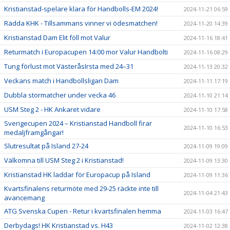
Kristianstad-spelare klara för Handbolls-EM 2024!
2024-11-21 06:59
Rädda KHK - Tillsammans vinner vi ödesmatchen!
2024-11-20 14:39
Kristianstad Dam Elit föll mot Valur
2024-11-16 18:41
Returmatch i Europacupen 14:00 mor Valur Handbolti
2024-11-16 08:29
Tung förlust mot VästeråsIrsta med 24–31
2024-11-13 20:32
Veckans match i Handbollsligan Dam
2024-11-11 17:19
Dubbla stormatcher under vecka 46
2024-11-10 21:14
USM Steg 2 - HK Ankaret vidare
2024-11-10 17:58
Sverigecupen 2024 – Kristianstad Handboll firar
2024-11-10 16:53
medaljframgångar!
Slutresultat på Island 27-24
2024-11-09 19:09
Välkomna till USM Steg 2 i Kristianstad!
2024-11-09 13:30
Kristianstad HK laddar för Europacup på Island
2024-11-09 11:36
Kvartsfinalens returmöte med 29-25 räckte inte till
2024-11-04 21:43
avancemang
ATG Svenska Cupen - Retur i kvartsfinalen hemma
2024-11-03 16:47
Derbydags! HK Kristianstad vs. H43
2024-11-02 12:38