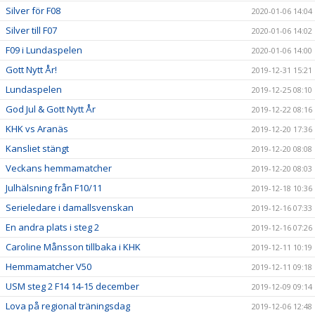
Silver för F08
2020-01-06 14:04
Silver till F07
2020-01-06 14:02
F09 i Lundaspelen
2020-01-06 14:00
Gott Nytt År!
2019-12-31 15:21
Lundaspelen
2019-12-25 08:10
God Jul & Gott Nytt År
2019-12-22 08:16
KHK vs Aranäs
2019-12-20 17:36
Kansliet stängt
2019-12-20 08:08
Veckans hemmamatcher
2019-12-20 08:03
Julhälsning från F10/11
2019-12-18 10:36
Serieledare i damallsvenskan
2019-12-16 07:33
En andra plats i steg 2
2019-12-16 07:26
Caroline Månsson tillbaka i KHK
2019-12-11 10:19
Hemmamatcher V50
2019-12-11 09:18
USM steg 2 F14 14-15 december
2019-12-09 09:14
Lova på regional träningsdag
2019-12-06 12:48