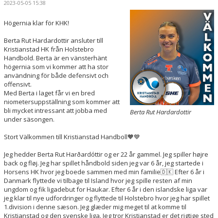
2023-05-05 15:38
HANDBOLLSSKOLA
Högernia klar för KHK!
PARTNERSKAP
Berta Rut Hardardottir ansluter till
Kristianstad HK från Holstebro
FÖRENINGEN
Handbold. Berta är en vänsterhänt
högernia som vi kommer att ha stor
OM OSS
användning för både defensivt och
offensivt.
Med Berta i laget får vi en bred
KONTAKT
niometersuppställning som kommer att
bli mycket intressant att jobba med
Berta Rut Hardardottir
under säsongen.
Stort Välkommen till Kristianstad Handboll🧡💙
Jeg hedder Berta Rut Harðardóttir og er 22 år gammel. Jeg spiller højre
back og fløj. Jeg har spillet håndbold siden jeg var 6 år, jeg startede i
Horsens HK hvor jeg boede sammen med min familie🇩🇰 Efter 6 år i
Danmark flyttede vi tilbage til Island hvor jeg spille resten af min
ungdom og fik ligadebut for Haukar. Efter 6 år i den islandske liga var
jeg klar til nye udfordringer og flyttede til Holstebro hvor jeg har spillet
1.division i denne sæson. Jeg glæder mig meget til at komme til
Kristianstad og den svenske liga. Jeg tror Kristianstad er det rigtige sted