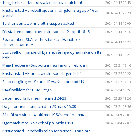
Tung förlust i den första kvartsfinalmatchen!
2024-04-17 20:43
Kristianstad Handboll bjuder in Ungdomslag upp 16 år
2024-04-16 23:29
gratis!
Ta chansen att vinna ett Slutspelspaket!
2024-04-16 17:09
Första hemmamatchen i slutspelet - 21 april 16:15
2024-04-13 14:16
Sparbanken Skåne - Kristianstad Handbolls
2024-04-13 11:27
slutspelspartner!
Stort välkomnande till Bjarne, vår nya dynamiska kraft i
2024-04-13 11:21
KHK!
Maja Hedberg - Supportrarnas favorit i februari
2024-03-31 18:16
Kristianstad HK är ett av slutspelslagen 2024
2024-03-27 22:22
Sista omgången - Skara HF vs. Kristianstad HK
2024-03-27 16:13
F14 finalklart för USM Steg 5
2024-03-24 17:26
Seger mot Hallby hemma med 24-23
2024-03-23 19:26
Dags för hemmamatch den 23 mars 15:00
2024-03-21 23:56
81 mål och vinst - 41-40 mot IK Sävehof hemma
2024-03-09 21:01
Ligamatch mot IK Sävehof på lördag 15:00
2024-03-04 22:07
Kristianstad Handbolls talanger skiner - 3 spelare