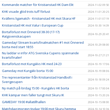
Kommande matcher för Kristianstad HK Dam Elit
2024-11-02 09:50
KHK visade glöd trots tuff förlust
2024-11-01 20:25
Kvällens ligamatch - Kristianstad HK mot Skara HF
2024-11-01 07:19
Kristianstad HK mot Valur i European Cup
2024-10-30 14:39
Bortaförlust mot Önnered 38-30 (17-17)
2024-10-29 20:41
#atgsvenskacupen
Gameday! Stream kvartsfinalmatchen #1 mot Önnered
2024-10-29 08:00
borta med start 18:55
Nu laddar vi inför ATG Svenska Cupens spännande
2024-10-27 21:21
kvartsfinaler!
Bortaförlust mot Kungälvs HK med 24-23
2024-10-19 17:06
Gameday mot Kungälv borta 15:00
2024-10-19 08:06
Tre representanter från Kristianstad Handboll i
2024-10-18 09:24
Sverigecupen
Ny match på lördag 15:00 - Kungälvs HK borta
2024-10-17 00:04
KHK kämpar men faller tungt mot Skuru IK
2024-10-15 20:26
GAMEDAY 19:00 #allatillhallen
2024-10-15 08:00
Matchdag imorgon tisdag 19:00 mot Skuru hemma
2024-10-14 10:36