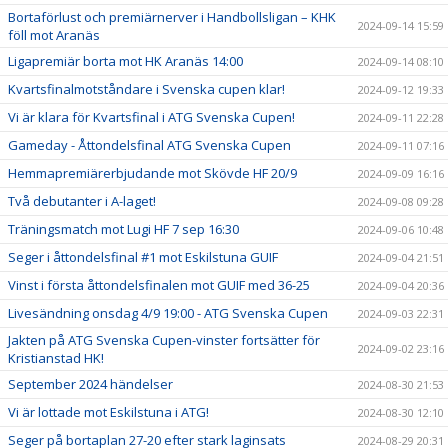
Bortaförlust och premiärnerver i Handbollsligan – KHK
2024-09-14 15:59
föll mot Aranäs
Ligapremiär borta mot HK Aranäs 14:00
2024-09-14 08:10
Kvartsfinalmotståndare i Svenska cupen klar!
2024-09-12 19:33
Vi är klara för Kvartsfinal i ATG Svenska Cupen!
2024-09-11 22:28
Gameday - Åttondelsfinal ATG Svenska Cupen
2024-09-11 07:16
Hemmapremiärerbjudande mot Skövde HF 20/9
2024-09-09 16:16
Två debutanter i A-laget!
2024-09-08 09:28
Träningsmatch mot Lugi HF 7 sep 16:30
2024-09-06 10:48
Seger i åttondelsfinal #1 mot Eskilstuna GUIF
2024-09-04 21:51
Vinst i första åttondelsfinalen mot GUIF med 36-25
2024-09-04 20:36
Livesändning onsdag 4/9 19:00 - ATG Svenska Cupen
2024-09-03 22:31
Jakten på ATG Svenska Cupen-vinster fortsätter för
2024-09-02 23:16
Kristianstad HK!
September 2024 händelser
2024-08-30 21:53
Vi är lottade mot Eskilstuna i ATG!
2024-08-30 12:10
Seger på bortaplan 27-20 efter stark laginsats
2024-08-29 20:31