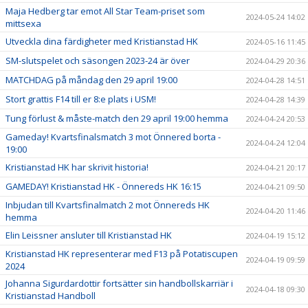
Maja Hedberg tar emot All Star Team-priset som
2024-05-24 14:02
mittsexa
Utveckla dina färdigheter med Kristianstad HK
2024-05-16 11:45
SM-slutspelet och säsongen 2023-24 är över
2024-04-29 20:36
MATCHDAG på måndag den 29 april 19:00
2024-04-28 14:51
Stort grattis F14 till er 8:e plats i USM!
2024-04-28 14:39
Tung förlust & måste-match den 29 april 19:00 hemma
2024-04-24 20:53
Gameday! Kvartsfinalsmatch 3 mot Önnered borta -
2024-04-24 12:04
19:00
Kristianstad HK har skrivit historia!
2024-04-21 20:17
GAMEDAY! Kristianstad HK - Önnereds HK 16:15
2024-04-21 09:50
Inbjudan till Kvartsfinalmatch 2 mot Önnereds HK
2024-04-20 11:46
hemma
Elin Leissner ansluter till Kristianstad HK
2024-04-19 15:12
Kristianstad HK representerar med F13 på Potatiscupen
2024-04-19 09:59
2024
Johanna Sigurdardottir fortsätter sin handbollskarriär i
2024-04-18 09:30
Kristianstad Handboll