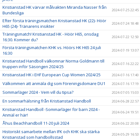
Kristianstad HK värvar målvakten Miranda Nasser från
2024-07-25 22:45
Bundesliga
Efter första träningsmatchen Kristianstad HK (22)- Höör
2024-07-24 18:48
H65 (24)- Tränarens insikter
Träningsmatch! Kristianstad HK - Höör H65, onsdag
2024-07-22 12:50
16:30. Kommer du?
Första träningsmatchen KHK vs. Höörs HK H65 24 juli
2024-07-19 13:07
16:30
Kristianstad Handboll välkomnar Norma Goldmann till
2024-07-16 22:22
truppen inför Säsongen 2024/25
Kristianstad HK i EHF European Cup Women 2024/25
2024-07-16 17:40
Välkommen att anmäla dig som Föreningsdomare DU1
2024-07-16 17:19
Sommarläger 2024 - Vem vill du tipsa?
2024-07-05 15:03
En sommarhälsning från Kristianstad Handboll
2024-06-28 22:57
Kristianstad Handboll -Sommarläger för barn 2024 -
2024-06-24 19:51
Anmäl er här!
Åhus Beachhandboll 11-20 juli 2024
2024-06-22 20:08
Historiskt samarbete mellan IFK och KHK ska stärka
2024-05-29 16:53
Kristianstad som handbollsstad