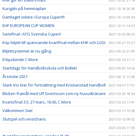
KHK gör en stabil insats
2021-10-22 21:14
Kungälv på hemmaplan
2021-10-18 20:38
Damlaget vidare i Europa Cupen!!!
2021-10-16 09:34
EHF EUROPEAN CUP WOMEN
2021-10-11 14:23
Semifinal i ATG Svenska Cupen!
2021-10-03 08:23
Köp biljett till spännande kvartfinal mellan KHK och LUGI
2021-09-27 13:27
Biljettsystemet är nu igång
2021-09-23 21:00
Erbjudande C More
2021-09-14 17:11
Startdags för Handbollsskola och Bollek!
2021-09-03 14:56
Årsmöte 2021
2021-08-12 13:38
Stark trio klar för fortsättning med Kristianstad Handboll
2021-04-07 17:51
Blicken framåt med Ulf Sivertsson som ny huvudtränare
2021-03-29 18:34
Kvartsfinal 3:5, 27 mars, 16.00, C More
2021-03-23 17:41
Välkommen Siw!
2021-03-17 19:28
Slutspel och vinstchans
2021-03-12 08:52
2021-03-06 11:59