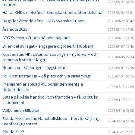
2025-08-30 18:33
returen
Här är KHK:s motstånd i Svenska cupens åttondelsfinal
2025-08-30 09:01
Dags för åttondelsfinal i ATG Svenska Cupen!
2025-08-29 20:42
Årsmöte 2025
2025-08-10 17:53
ATG Svenska Cupen på hemmaplan!
2025-08-10 12:26
Bli en del av laget – engagera dig ideellt i klubben!
2025-08-07 09:49
Kristianstad HK rustar för säsongen – nyförvärv och
2025-08-05 19:24
comeback stärker laget
Heads up – säsongen smygstartar!
2025-08-01 17:56
Följ Kristianstad HK – på plats och via streaming!
2025-07-31 10:18
Premiären är spikad -nu börjar den mentala
2025-07-13 17:04
förberedelsen
Satsa på både handboll och framtiden – få 60 000 kr i
2025-04-17 14:11
stipendium!
Välkommen tillbaka!
2025-04-16 18:32
Rädda Kristianstad Handbollsklubb – Korvförsäljning
2024-12-14 12:26
utanför Elgiganten!
Rädda KHK!
2024-11-21 09:21