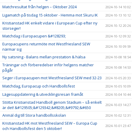
Matchresultat från helgen – Oktober 2024
2024-10-14 10:02
Ligamatch på tisdag 15 oktober - Hemma mot Skuru IK
2024-10-13 10:12
Kristianstad HK enkelt vidare i European Cup efter ny
2024-10-12 20:26
storseger!
Matchdag i Europacupen &#128293;
2024-10-12 09:32
Europacupens returmöte mot Westfriesland SEW
2024-10-10 09:59
närmar sig
Ny satsning - Balans mellan prestation & hälsa
2024-10-08 18:54
Träningar och förberedelser inför helgens matcher
2024-10-08 14:53
pågår
Seger i Europacupen mot Westfriesland SEW med 32-23
2024-10-05 20:33
Matchdag, Europacup och Handbollsfest
2024-10-05 10:09
Lägesuppdatering & utvecklingsresan framåt
2024-10-04 10:44
Stötta Kristianstad Handboll genom Stadium – så enkelt
2024-10-03 14:27
är det! &#129505;&#129342;&#8205;&#9792;&#650
Anmäl dig till Stora handbollsskolan
2024-10-02 12:31
Kristianstad HK mot Westfriesland SEW – Europa Cup
2024-10-01 23:47
och Handbollsfest den 5 oktober!