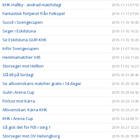
KHK-Hallby - ändrad matchdag!
2019-11-11 07:53
Fantastisk förtjänst från Folkspel
2019-11-11 07:09
Succé i Sverigecupen
2019-11-10 18:45
Seger i Eskilstuna
2019-11-10 16:32
Se Eskilstuna GUIF-KHK
2019-11-10 10:45
Inför Sverigecupen
2019-11-07 19:06
Hemmamatcher V45
2019-11-06 11:00
Storseger mot Hellton
2019-11-02 16:27
Slå till på lördag!
2019-10-31 08:40
Se allsvenskans matcher gratis i 14 dagar
2019-10-29 10:38
Guld i Arena Cup
2019-10-29 06:50
Förlust mot Kärra
2019-10-26 15:38
Allsvenskan: Kärra-KHK
2019-10-25 21:41
KHK i Arena Cup
2019-10-24 08:57
Så gick det för F05 i steg 1
2019-10-21 12:25
Storseger mot OV Helsingborg
2019-10-20 19:39