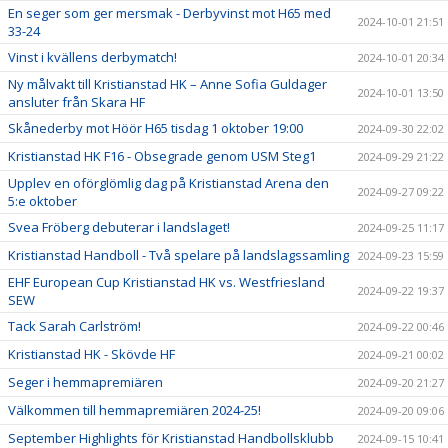
En seger som ger mersmak - Derbyvinst mot H65 med
2024-10-01 21:51
33-24
Vinst i kvällens derbymatch!
2024-10-01 20:34
Ny målvakt till Kristianstad HK – Anne Sofia Guldager
2024-10-01 13:50
ansluter från Skara HF
Skånederby mot Höör H65 tisdag 1 oktober 19:00
2024-09-30 22:02
Kristianstad HK F16 - Obsegrade genom USM Steg1
2024-09-29 21:22
Upplev en oförglömlig dag på Kristianstad Arena den
2024-09-27 09:22
5:e oktober
Svea Fröberg debuterar i landslaget!
2024-09-25 11:17
Kristianstad Handboll - Två spelare på landslagssamling
2024-09-23 15:59
EHF European Cup Kristianstad HK vs. Westfriesland
2024-09-22 19:37
SEW
Tack Sarah Carlström!
2024-09-22 00:46
Kristianstad HK - Skövde HF
2024-09-21 00:02
Seger i hemmapremiären
2024-09-20 21:27
Välkommen till hemmapremiären 2024-25!
2024-09-20 09:06
September Highlights för Kristianstad Handbollsklubb
2024-09-15 10:41