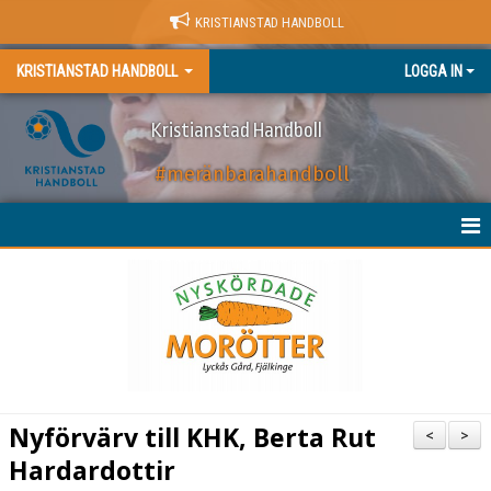
KRISTIANSTAD HANDBOLL
KRISTIANSTAD HANDBOLL
LOGGA IN
Kristianstad Handboll
#meränbarahandboll
HEM
NYHETER
BILJETTER
MATCHER
Nyförvärv till KHK, Berta Rut
<
>
KALENDER
Hardardottir