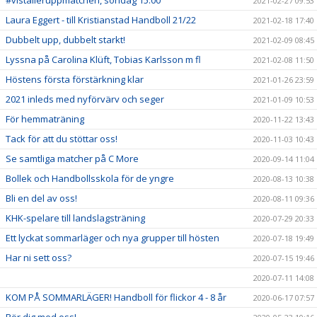
#viställeruppmatchen, söndag 15.00
2021-02-27 09:53
Laura Eggert - till Kristianstad Handboll 21/22
2021-02-18 17:40
Dubbelt upp, dubbelt starkt!
2021-02-09 08:45
Lyssna på Carolina Klüft, Tobias Karlsson m fl
2021-02-08 11:50
Höstens första förstärkning klar
2021-01-26 23:59
2021 inleds med nyförvärv och seger
2021-01-09 10:53
För hemmaträning
2020-11-22 13:43
Tack för att du stöttar oss!
2020-11-03 10:43
Se samtliga matcher på C More
2020-09-14 11:04
Bollek och Handbollsskola för de yngre
2020-08-13 10:38
Bli en del av oss!
2020-08-11 09:36
KHK-spelare till landslagsträning
2020-07-29 20:33
Ett lyckat sommarläger och nya grupper till hösten
2020-07-18 19:49
Har ni sett oss?
2020-07-15 19:46
2020-07-11 14:08
KOM PÅ SOMMARLÄGER! Handboll för flickor 4 - 8 år
2020-06-17 07:57