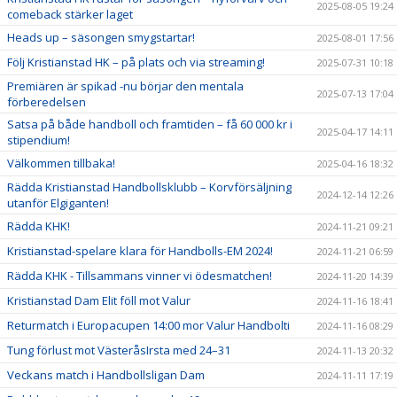
2025-08-05 19:24
comeback stärker laget
Heads up – säsongen smygstartar!
2025-08-01 17:56
Följ Kristianstad HK – på plats och via streaming!
2025-07-31 10:18
Premiären är spikad -nu börjar den mentala
2025-07-13 17:04
förberedelsen
Satsa på både handboll och framtiden – få 60 000 kr i
2025-04-17 14:11
stipendium!
Välkommen tillbaka!
2025-04-16 18:32
Rädda Kristianstad Handbollsklubb – Korvförsäljning
2024-12-14 12:26
utanför Elgiganten!
Rädda KHK!
2024-11-21 09:21
Kristianstad-spelare klara för Handbolls-EM 2024!
2024-11-21 06:59
Rädda KHK - Tillsammans vinner vi ödesmatchen!
2024-11-20 14:39
Kristianstad Dam Elit föll mot Valur
2024-11-16 18:41
Returmatch i Europacupen 14:00 mor Valur Handbolti
2024-11-16 08:29
Tung förlust mot VästeråsIrsta med 24–31
2024-11-13 20:32
Veckans match i Handbollsligan Dam
2024-11-11 17:19