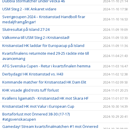
Dubbla stormatcher under vecka 46
2024-11-10 21:14
USM Steg 2 - HK Ankaret vidare
2024-11-10 17:58
Sverigecupen 2024 – Kristianstad Handboll firar
2024-11-10 16:53
medaljframgångar!
Slutresultat på Island 27-24
2024-11-09 19:09
Välkomna till USM Steg 2 i Kristianstad!
2024-11-09 13:30
Kristianstad HK laddar för Europacup på Island
2024-11-09 11:36
Kvartsfinalens returmöte med 29-25 räckte inte till
2024-11-04 21:43
avancemang
ATG Svenska Cupen - Retur i kvartsfinalen hemma
2024-11-03 16:47
Derbydags! HK Kristianstad vs. H43
2024-11-02 12:38
Kommande matcher för Kristianstad HK Dam Elit
2024-11-02 09:50
KHK visade glöd trots tuff förlust
2024-11-01 20:25
Kvällens ligamatch - Kristianstad HK mot Skara HF
2024-11-01 07:19
Kristianstad HK mot Valur i European Cup
2024-10-30 14:39
Bortaförlust mot Önnered 38-30 (17-17)
2024-10-29 20:41
#atgsvenskacupen
Gameday! Stream kvartsfinalmatchen #1 mot Önnered
2024-10-29 08:00