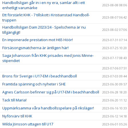
Handbollsligan går in i en ny era, samlar allt i ett
2023-08-08 08:06
enhetligt varumärke
Ett förstärkt KHK - 7 tillskott i Kristianstad Handboll-
2023-08-07 06:42
truppen
Handbollsligan Dam 2023/24 - Spelschema är nu
2023-08-02 07:06
tillgängligt!
En imponerade prestation mot H65 Höör!
2023-07-31 07:14
Försäsongsmatcherna är äntligen här!
2023-07-25 10:20
Saga Johansson från KHK prisades med Jonis Minne-
2023-07-17 08:43
stipendiet
2023-07-06 07:51
Brons för Sverige i U17-EM i beachhandboll
2023-07-03 09:44
Framtida spänning och nyheter i SHE
2023-06-30 09:57
Agnes Carlsson befinner sig på U17-EM i beachhandboll
2023-06-28 18:20
Tack till Maria!
2023-06-20 11:12
Uppmärksamma våra handbollsspelare på riksläger!
2023-06-16 10:33
Nyförvärv till KHK
2023-06-12 14:18
Wilda Jönsson uttagen till U17
2023-06-01 05:26