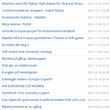
Matchen mot H65 flyttas. Nytt datum för Skara & Skuru
2021-12-20 10:09
Covid konstaterat i truppen - match flyttas
2021-12-17 19:40
Kommande matcher - biljetter
2021-12-14 13:32
Mirja lämnar i förtid
2021-12-03 19:17
Fortsatt Europacupspel för Kristianstad Handboll
2021-11-25 11:41
Biljetter till Euroropacupsmatchen /Tickets to EHF-game
2021-11-19 09:30
DJ vidare till steg 3
2021-11-14 22:29
SHE-match mot Önnered, söndag
2021-11-04 14:25
Mycket på gång i damtruppen
2021-11-02 11:35
KHK gör en stabil insats
2021-10-22 21:14
Kungälv på hemmaplan
2021-10-18 20:38
Damlaget vidare i Europa Cupen!!!
2021-10-16 09:34
EHF EUROPEAN CUP WOMEN
2021-10-11 14:23
Semifinal i ATG Svenska Cupen!
2021-10-03 08:23
Köp biljett till spännande kvartfinal mellan KHK och LUGI
2021-09-27 13:27
Biljettsystemet är nu igång
2021-09-23 21:00