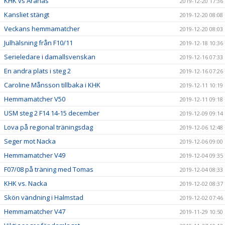
KHK vs Aranäs
2019-12-20 17:36
Kansliet stängt
2019-12-20 08:08
Veckans hemmamatcher
2019-12-20 08:03
Julhälsning från F10/11
2019-12-18 10:36
Serieledare i damallsvenskan
2019-12-16 07:33
En andra plats i steg 2
2019-12-16 07:26
Caroline Månsson tillbaka i KHK
2019-12-11 10:19
Hemmamatcher V50
2019-12-11 09:18
USM steg 2 F14 14-15 december
2019-12-09 09:14
Lova på regional träningsdag
2019-12-06 12:48
Seger mot Nacka
2019-12-06 09:00
Hemmamatcher V49
2019-12-04 09:35
F07/08 på träning med Tomas
2019-12-04 08:33
KHK vs. Nacka
2019-12-02 08:37
Skön vändning i Halmstad
2019-12-02 07:46
Hemmamatcher V47
2019-11-29 10:50