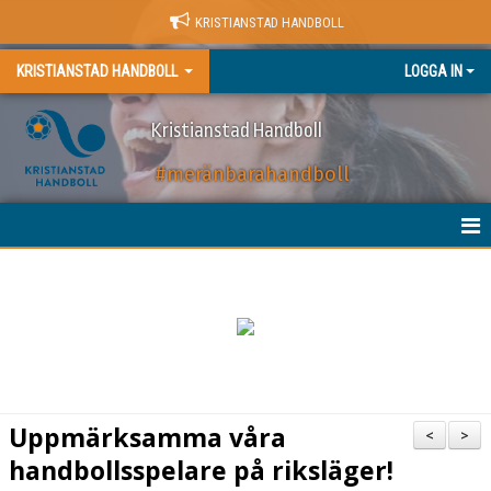
KRISTIANSTAD HANDBOLL
KRISTIANSTAD HANDBOLL
LOGGA IN
Kristianstad Handboll
#meränbarahandboll
HEM
NYHETER
BILJETTER
MATCHER
Uppmärksamma våra
<
>
KALENDER
handbollsspelare på riksläger!