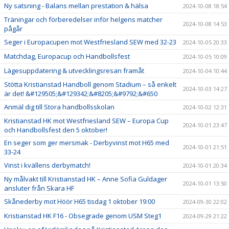
Ny satsning - Balans mellan prestation & hälsa
2024-10-08 18:54
Träningar och förberedelser inför helgens matcher
2024-10-08 14:53
pågår
Seger i Europacupen mot Westfriesland SEW med 32-23
2024-10-05 20:33
Matchdag, Europacup och Handbollsfest
2024-10-05 10:09
Lägesuppdatering & utvecklingsresan framåt
2024-10-04 10:44
Stötta Kristianstad Handboll genom Stadium – så enkelt
2024-10-03 14:27
är det! &#129505;&#129342;&#8205;&#9792;&#650
Anmäl dig till Stora handbollsskolan
2024-10-02 12:31
Kristianstad HK mot Westfriesland SEW – Europa Cup
2024-10-01 23:47
och Handbollsfest den 5 oktober!
En seger som ger mersmak - Derbyvinst mot H65 med
2024-10-01 21:51
33-24
Vinst i kvällens derbymatch!
2024-10-01 20:34
Ny målvakt till Kristianstad HK – Anne Sofia Guldager
2024-10-01 13:50
ansluter från Skara HF
Skånederby mot Höör H65 tisdag 1 oktober 19:00
2024-09-30 22:02
Kristianstad HK F16 - Obsegrade genom USM Steg1
2024-09-29 21:22