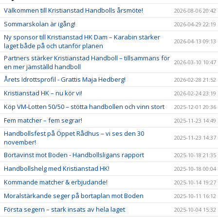
Välkommen till Kristianstad Handbolls årsmöte!
2026-08-06 20:42
Sommarskolan är igång!
2026-04-29 22:19
Ny sponsor till Kristianstad HK Dam – Karabin stärker
2026-04-13 09:13
laget både på och utanför planen
Partners stärker Kristianstad Handboll – tillsammans för
2026-03-10 10:47
en mer jämställd handboll
Årets Idrottsprofil - Grattis Maja Hedberg!
2026-02-28 21:52
Kristianstad HK – nu kör vi!
2026-02-24 23:19
Köp VM-Lotten 50/50 – stötta handbollen och vinn stort
2025-12-01 20:36
Fem matcher – fem segrar!
2025-11-23 14:49
Handbollsfest på Öppet Rådhus – vi ses den 30
2025-11-23 14:37
november!
Bortavinst mot Boden - Handbollsligans rapport
2025-10-18 21:35
Handbollshelg med Kristianstad HK!
2025-10-18 00:04
Kommande matcher & erbjudande!
2025-10-14 19:27
Moralstärkande seger på bortaplan mot Boden
2025-10-11 16:12
Första segern – stark insats av hela laget
2025-10-04 15:32