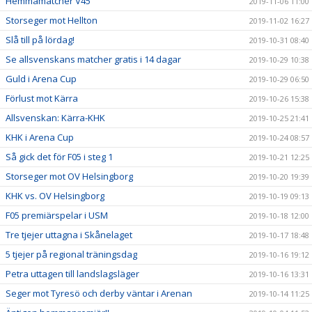
Hemmamatcher V45
2019-11-06 11:00
Storseger mot Hellton
2019-11-02 16:27
Slå till på lördag!
2019-10-31 08:40
Se allsvenskans matcher gratis i 14 dagar
2019-10-29 10:38
Guld i Arena Cup
2019-10-29 06:50
Förlust mot Kärra
2019-10-26 15:38
Allsvenskan: Kärra-KHK
2019-10-25 21:41
KHK i Arena Cup
2019-10-24 08:57
Så gick det för F05 i steg 1
2019-10-21 12:25
Storseger mot OV Helsingborg
2019-10-20 19:39
KHK vs. OV Helsingborg
2019-10-19 09:13
F05 premiärspelar i USM
2019-10-18 12:00
Tre tjejer uttagna i Skånelaget
2019-10-17 18:48
5 tjejer på regional träningsdag
2019-10-16 19:12
Petra uttagen till landslagsläger
2019-10-16 13:31
Seger mot Tyresö och derby väntar i Arenan
2019-10-14 11:25