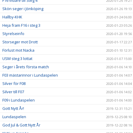
F16 vidare till Steg 4
2020-01-26 19:21
Skön seger i Jönköping
2020-01-26 19:13
Hallby-KHK
2020-01-24 06:00
Heja fram F16 i steg 3
2020-01-23 05:26
Styrelseinfo
2020-01-20 19:56
Storseger mot Drott
2020-01-17 22:27
Förlust mot Nacka
2020-01-10 12:31
USM steg 3 lottat
2020-01-07 15:00
Seger i årets första match
2020-01-06 14:10
F03 mästarinnor i Lundaspelen
2020-01-06 14:07
Silver för F08
2020-01-06 14:04
Silver till F07
2020-01-06 14:02
F09 i Lundaspelen
2020-01-06 14:00
Gott Nytt År!
2019-12-31 15:21
Lundaspelen
2019-12-25 08:10
God Jul & Gott Nytt År
2019-12-22 08:16