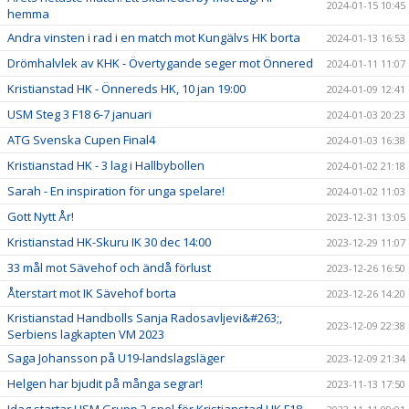
2024-01-15 10:45
hemma
Andra vinsten i rad i en match mot Kungälvs HK borta
2024-01-13 16:53
Drömhalvlek av KHK - Övertygande seger mot Önnered
2024-01-11 11:07
Kristianstad HK - Önnereds HK, 10 jan 19:00
2024-01-09 12:41
USM Steg 3 F18 6-7 januari
2024-01-03 20:23
ATG Svenska Cupen Final4
2024-01-03 16:38
Kristianstad HK - 3 lag i Hallbybollen
2024-01-02 21:18
Sarah - En inspiration för unga spelare!
2024-01-02 11:03
Gott Nytt År!
2023-12-31 13:05
Kristianstad HK-Skuru IK 30 dec 14:00
2023-12-29 11:07
33 mål mot Sävehof och ändå förlust
2023-12-26 16:50
Återstart mot IK Sävehof borta
2023-12-26 14:20
Kristianstad Handbolls Sanja Radosavljevi&#263;,
2023-12-09 22:38
Serbiens lagkapten VM 2023
Saga Johansson på U19-landslagsläger
2023-12-09 21:34
Helgen har bjudit på många segrar!
2023-11-13 17:50