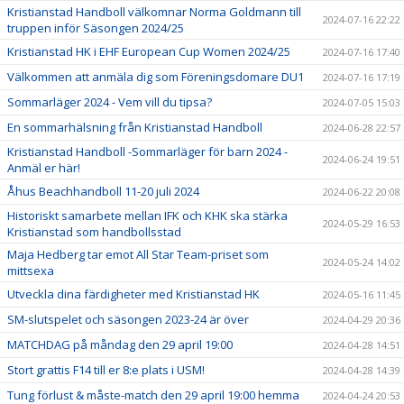
Kristianstad Handboll välkomnar Norma Goldmann till
2024-07-16 22:22
truppen inför Säsongen 2024/25
Kristianstad HK i EHF European Cup Women 2024/25
2024-07-16 17:40
Välkommen att anmäla dig som Föreningsdomare DU1
2024-07-16 17:19
Sommarläger 2024 - Vem vill du tipsa?
2024-07-05 15:03
En sommarhälsning från Kristianstad Handboll
2024-06-28 22:57
Kristianstad Handboll -Sommarläger för barn 2024 -
2024-06-24 19:51
Anmäl er här!
Åhus Beachhandboll 11-20 juli 2024
2024-06-22 20:08
Historiskt samarbete mellan IFK och KHK ska stärka
2024-05-29 16:53
Kristianstad som handbollsstad
Maja Hedberg tar emot All Star Team-priset som
2024-05-24 14:02
mittsexa
Utveckla dina färdigheter med Kristianstad HK
2024-05-16 11:45
SM-slutspelet och säsongen 2023-24 är över
2024-04-29 20:36
MATCHDAG på måndag den 29 april 19:00
2024-04-28 14:51
Stort grattis F14 till er 8:e plats i USM!
2024-04-28 14:39
Tung förlust & måste-match den 29 april 19:00 hemma
2024-04-24 20:53