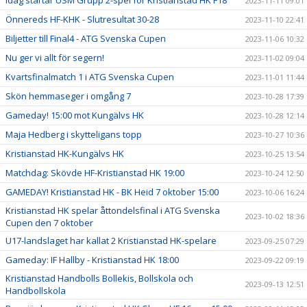
Idag startar USM Grupp 2-spel för Kristianstad HK F18
2023-11-11 09:01
Önnereds HF-KHK - Slutresultat 30-28
2023-11-10 22:41
Biljetter till Final4 - ATG Svenska Cupen
2023-11-06 10:32
Nu ger vi allt för segern!
2023-11-02 09:04
Kvartsfinalmatch 1 i ATG Svenska Cupen
2023-11-01 11:44
Skön hemmaseger i omgång 7
2023-10-28 17:39
Gameday! 15:00 mot Kungälvs HK
2023-10-28 12:14
Maja Hedberg i skytteligans topp
2023-10-27 10:36
Kristianstad HK-Kungälvs HK
2023-10-25 13:54
Matchdag: Skövde HF-Kristianstad HK 19:00
2023-10-24 12:50
GAMEDAY! Kristianstad HK - BK Heid 7 oktober 15:00
2023-10-06 16:24
Kristianstad HK spelar åttondelsfinal i ATG Svenska
2023-10-02 18:36
Cupen den 7 oktober
U17-landslaget har kallat 2 Kristianstad HK-spelare
2023-09-25 07:29
Gameday: IF Hallby - Kristianstad HK 18:00
2023-09-22 09:19
Kristianstad Handbolls Bollekis, Bollskola och
2023-09-13 12:51
Handbollskola