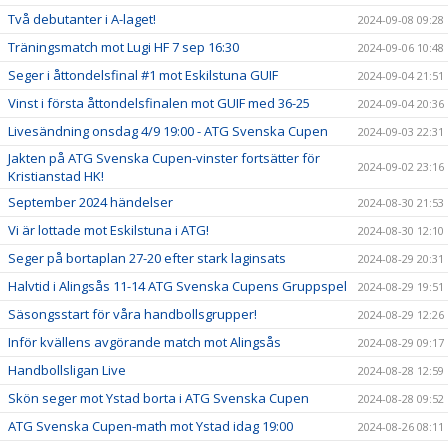
Två debutanter i A-laget!
2024-09-08 09:28
Träningsmatch mot Lugi HF 7 sep 16:30
2024-09-06 10:48
Seger i åttondelsfinal #1 mot Eskilstuna GUIF
2024-09-04 21:51
Vinst i första åttondelsfinalen mot GUIF med 36-25
2024-09-04 20:36
Livesändning onsdag 4/9 19:00 - ATG Svenska Cupen
2024-09-03 22:31
Jakten på ATG Svenska Cupen-vinster fortsätter för
2024-09-02 23:16
Kristianstad HK!
September 2024 händelser
2024-08-30 21:53
Vi är lottade mot Eskilstuna i ATG!
2024-08-30 12:10
Seger på bortaplan 27-20 efter stark laginsats
2024-08-29 20:31
Halvtid i Alingsås 11-14 ATG Svenska Cupens Gruppspel
2024-08-29 19:51
Säsongsstart för våra handbollsgrupper!
2024-08-29 12:26
Inför kvällens avgörande match mot Alingsås
2024-08-29 09:17
Handbollsligan Live
2024-08-28 12:59
Skön seger mot Ystad borta i ATG Svenska Cupen
2024-08-28 09:52
ATG Svenska Cupen-math mot Ystad idag 19:00
2024-08-26 08:11