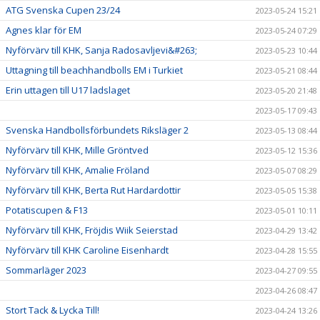
ATG Svenska Cupen 23/24
2023-05-24 15:21
Agnes klar för EM
2023-05-24 07:29
Nyförvärv till KHK, Sanja Radosavljevi&#263;
2023-05-23 10:44
Uttagning till beachhandbolls EM i Turkiet
2023-05-21 08:44
Erin uttagen till U17 ladslaget
2023-05-20 21:48
2023-05-17 09:43
Svenska Handbollsförbundets Riksläger 2
2023-05-13 08:44
Nyförvärv till KHK, Mille Gröntved
2023-05-12 15:36
Nyförvärv till KHK, Amalie Fröland
2023-05-07 08:29
Nyförvärv till KHK, Berta Rut Hardardottir
2023-05-05 15:38
Potatiscupen & F13
2023-05-01 10:11
Nyförvärv till KHK, Fröjdis Wiik Seierstad
2023-04-29 13:42
Nyförvärv till KHK Caroline Eisenhardt
2023-04-28 15:55
Sommarläger 2023
2023-04-27 09:55
2023-04-26 08:47
Stort Tack & Lycka Till!
2023-04-24 13:26