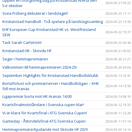
Upplev en oförglömlig dag på Kristianstad Arena den
2024-09-27 09:22
5:e oktober
Svea Fröberg debuterar i landslaget!
2024-09-25 11:17
Kristianstad Handboll - Två spelare på landslagssamling
2024-09-23 15:59
EHF European Cup Kristianstad HK vs. Westfriesland
2024-09-22 19:37
SEW
Tack Sarah Carlström!
2024-09-22 00:46
Kristianstad HK - Skövde HF
2024-09-21 00:02
Seger i hemmapremiären
2024-09-20 21:27
Välkommen till hemmapremiären 2024-25!
2024-09-20 09:06
September Highlights för Kristianstad Handbollsklubb
2024-09-15 10:41
Bortaförlust och premiärnerver i Handbollsligan – KHK
2024-09-14 15:59
föll mot Aranäs
Ligapremiär borta mot HK Aranäs 14:00
2024-09-14 08:10
Kvartsfinalmotståndare i Svenska cupen klar!
2024-09-12 19:33
Vi är klara för Kvartsfinal i ATG Svenska Cupen!
2024-09-11 22:28
Gameday - Åttondelsfinal ATG Svenska Cupen
2024-09-11 07:16
Hemmapremiärerbjudande mot Skövde HF 20/9
2024-09-09 16:16