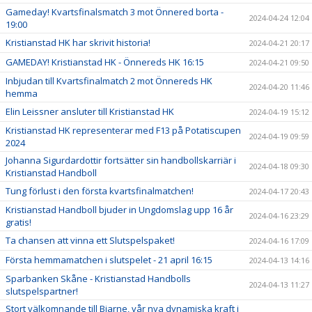
Gameday! Kvartsfinalsmatch 3 mot Önnered borta -
2024-04-24 12:04
19:00
Kristianstad HK har skrivit historia!
2024-04-21 20:17
GAMEDAY! Kristianstad HK - Önnereds HK 16:15
2024-04-21 09:50
Inbjudan till Kvartsfinalmatch 2 mot Önnereds HK
2024-04-20 11:46
hemma
Elin Leissner ansluter till Kristianstad HK
2024-04-19 15:12
Kristianstad HK representerar med F13 på Potatiscupen
2024-04-19 09:59
2024
Johanna Sigurdardottir fortsätter sin handbollskarriär i
2024-04-18 09:30
Kristianstad Handboll
Tung förlust i den första kvartsfinalmatchen!
2024-04-17 20:43
Kristianstad Handboll bjuder in Ungdomslag upp 16 år
2024-04-16 23:29
gratis!
Ta chansen att vinna ett Slutspelspaket!
2024-04-16 17:09
Första hemmamatchen i slutspelet - 21 april 16:15
2024-04-13 14:16
Sparbanken Skåne - Kristianstad Handbolls
2024-04-13 11:27
slutspelspartner!
Stort välkomnande till Bjarne, vår nya dynamiska kraft i