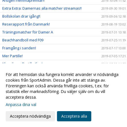
Äntigen hemmapremiär!!
2019-10-04 11:52
Extra Extra: Damernas alla matcher streamas!!
2019-09-30 19:01
Bollskolan drar igång!!
2019-09-06 12:18
Reserapport från Danmark!
2019-08-19 13:02
Träningsmatcher för Damer A
2019-07-31 13:18
Beachhandboll med F09
2019-07-25 11:19
Framgång i sanden!
2019-07-17 13:00
Mer Partille!
2019-07-05 17:21
Klassikern: Partille Cup!
2019-07-03 14:55
Rapport från Kroatien
2019-06-20 19:06
För att hemsidan ska fungera korrekt använder vi nödvändiga
Framgångar för våra yngre tjejer!
cookies från SportAdmin. Dessa går inte att stänga av.
2019-06-12 09:04
Föreningen kan också använda frivilliga cookies, t.ex. för
Ny spelare klar för Damer A!
2019-06-03 12:07
statistik eller marknadsföring. Du väljer själv om du vill
Vad händer i klubben just nu...?
2019-05-17 11:44
acceptera dessa.
På lördag kl 16.00 smäller det!!
2019-04-11 22:51
Anpassa dina val
F07/08 på vift!
2019-04-09 19:26
Acceptera nödvändiga
Acceptera alla
Uppdatering från Gran Canaria
2019-04-05 23:14