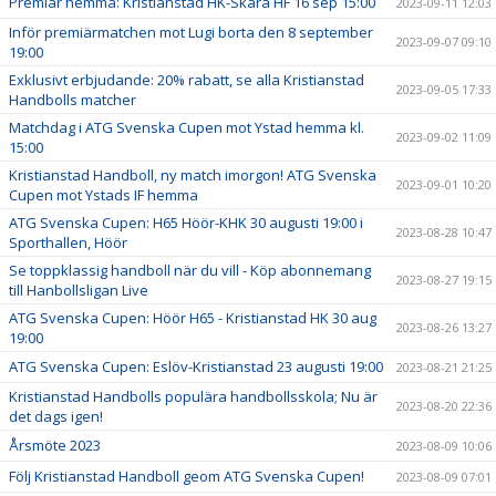
Premiär hemma: Kristianstad HK-Skara HF 16 sep 15:00
2023-09-11 12:03
Inför premiärmatchen mot Lugi borta den 8 september
2023-09-07 09:10
19:00
Exklusivt erbjudande: 20% rabatt, se alla Kristianstad
2023-09-05 17:33
Handbolls matcher
Matchdag i ATG Svenska Cupen mot Ystad hemma kl.
2023-09-02 11:09
15:00
Kristianstad Handboll, ny match imorgon! ATG Svenska
2023-09-01 10:20
Cupen mot Ystads IF hemma
ATG Svenska Cupen: H65 Höör-KHK 30 augusti 19:00 i
2023-08-28 10:47
Sporthallen, Höör
Se toppklassig handboll när du vill - Köp abonnemang
2023-08-27 19:15
till Hanbollsligan Live
ATG Svenska Cupen: Höör H65 - Kristianstad HK 30 aug
2023-08-26 13:27
19:00
ATG Svenska Cupen: Eslöv-Kristianstad 23 augusti 19:00
2023-08-21 21:25
Kristianstad Handbolls populära handbollsskola; Nu är
2023-08-20 22:36
det dags igen!
Årsmöte 2023
2023-08-09 10:06
Följ Kristianstad Handboll geom ATG Svenska Cupen!
2023-08-09 07:01