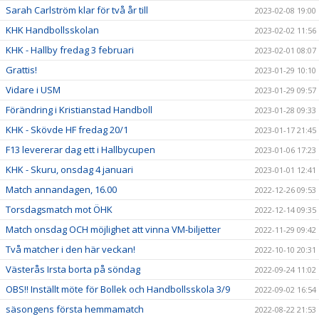
Sarah Carlström klar för två år till
2023-02-08 19:00
KHK Handbollsskolan
2023-02-02 11:56
KHK - Hallby fredag 3 februari
2023-02-01 08:07
Grattis!
2023-01-29 10:10
Vidare i USM
2023-01-29 09:57
Förändring i Kristianstad Handboll
2023-01-28 09:33
KHK - Skövde HF fredag 20/1
2023-01-17 21:45
F13 levererar dag ett i Hallbycupen
2023-01-06 17:23
KHK - Skuru, onsdag 4 januari
2023-01-01 12:41
Match annandagen, 16.00
2022-12-26 09:53
Torsdagsmatch mot ÖHK
2022-12-14 09:35
Match onsdag OCH möjlighet att vinna VM-biljetter
2022-11-29 09:42
Två matcher i den här veckan!
2022-10-10 20:31
Västerås Irsta borta på söndag
2022-09-24 11:02
OBS!! Inställt möte för Bollek och Handbollsskola 3/9
2022-09-02 16:54
säsongens första hemmamatch
2022-08-22 21:53