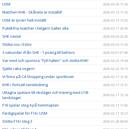
USM
2020-03-20 11:36
Matchen KHK - Skånela är inställd!
2020-03-13 17:10
USM är tyvärr helt inställt
2020-03-13 13:32
Publikfria matcher i helgen! Gäller alla
2020-03-11 20:39
SHE nästa!
2020-03-06 22:30
Stötta oss i Eslöv
2020-03-05 11:53
3 sekunder ifrån SHE - 1 poäng till behövs
2020-03-01 07:49
Var med och sponsra "Fyll hallen" och stötta KHK!
2020-02-25 19:44
Sjätte raka segern
2020-02-22 19:15
Vi finns på C4 Shopping under sportlovet
2020-02-17 12:52
KHK i fortsatt serieledning
2020-02-17 12:31
Uttagna spelare till riksläger och träning med U18-
2020-02-17 12:16
landslaget
F16 spelar steg 4 på hemmaplan
2020-02-17 11:00
Färdigspelat för F14 i USM
2020-02-17 10:27
Stötta F14 i steg 3
2020-01-28 08:00