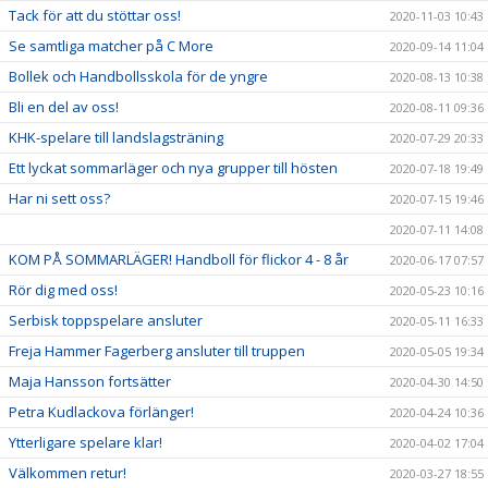
Tack för att du stöttar oss!
2020-11-03 10:43
Se samtliga matcher på C More
2020-09-14 11:04
Bollek och Handbollsskola för de yngre
2020-08-13 10:38
Bli en del av oss!
2020-08-11 09:36
KHK-spelare till landslagsträning
2020-07-29 20:33
Ett lyckat sommarläger och nya grupper till hösten
2020-07-18 19:49
Har ni sett oss?
2020-07-15 19:46
2020-07-11 14:08
KOM PÅ SOMMARLÄGER! Handboll för flickor 4 - 8 år
2020-06-17 07:57
Rör dig med oss!
2020-05-23 10:16
Serbisk toppspelare ansluter
2020-05-11 16:33
Freja Hammer Fagerberg ansluter till truppen
2020-05-05 19:34
Maja Hansson fortsätter
2020-04-30 14:50
Petra Kudlackova förlänger!
2020-04-24 10:36
Ytterligare spelare klar!
2020-04-02 17:04
Välkommen retur!
2020-03-27 18:55