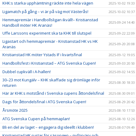
KHK:s starka upphämtning räckte inte hela vägen
2025-10-02 19:33
Ligamatch på gång – vi är på väg mot Västerås!
2025-10-02 10:37
Hemmapremiär i Handbollsligan ikväll!– Kristianstad
2025-09-24 14:40
Handboll möter HK Aranäs!
Uffe Larssons experiment ska ta KHK till slutspel
2025-09-22 22:09
Ligastart och hemmapremiär - Kristianstad HK vs HK
2025-09-20 20:08
Aranäs
Kristianstad HK möter Ystads IF i kvartsfinal
2025-09-12 19:05
Handbollsfest i Kristianstad – ATG Svenska Cupen!
2025-09-03 20:50
Dubbel cupkväll i A-hallen!
2025-09-02 14:55
30–23 mot Kungälv – KHK skaffade sig drömläge inför
2025-08-30 18:33
returen
Här är KHK:s motstånd i Svenska cupens åttondelsfinal
2025-08-30 09:01
Dags för åttondelsfinal i ATG Svenska Cupen!
2025-08-29 20:42
Årsmöte 2025
2025-08-10 17:53
ATG Svenska Cupen på hemmaplan!
2025-08-10 12:26
Bli en del av laget – engagera dig ideellt i klubben!
2025-08-07 09:49
Kristianstad HK rustar för säsongen – nyförvärv och