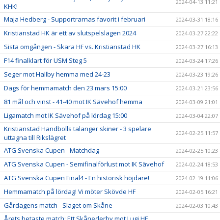
2024-04-13 11:21
KHK!
Maja Hedberg - Supportrarnas favorit i februari
2024-03-31 18:16
Kristianstad HK är ett av slutspelslagen 2024
2024-03-27 22:22
Sista omgången - Skara HF vs. Kristianstad HK
2024-03-27 16:13
F14 finalklart för USM Steg 5
2024-03-24 17:26
Seger mot Hallby hemma med 24-23
2024-03-23 19:26
Dags för hemmamatch den 23 mars 15:00
2024-03-21 23:56
81 mål och vinst - 41-40 mot IK Sävehof hemma
2024-03-09 21:01
Ligamatch mot IK Sävehof på lördag 15:00
2024-03-04 22:07
Kristianstad Handbolls talanger skiner - 3 spelare
2024-02-25 11:57
uttagna till Rikslägret
ATG Svenska Cupen - Matchdag
2024-02-25 10:23
ATG Svenska Cupen - Semifinalförlust mot IK Sävehof
2024-02-24 18:53
ATG Svenska Cupen Final4 - En historisk höjdare!
2024-02-19 11:06
Hemmamatch på lördag! Vi möter Skövde HF
2024-02-05 16:21
Gårdagens match - Slaget om Skåne
2024-02-03 10:43
Årets hetaste match: Ett Skånederby mot Lugi HF