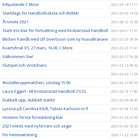
Erbjudande C More
2021-09-14 17:11
Startdags för Handbollsskola och Bollek!
2021-09-03 14:56
Årsmöte 2021
2021-08-12 13:38
Stark trio klar för fortsättning med Kristianstad Handboll
2021-04-07 17:51
Blicken framåt med Ulf Sivertsson som ny huvudtränare
2021-03-29 18:34
Kvartsfinal 3:5, 27 mars, 16.00, C More
2021-03-23 17:41
Välkommen Siw!
2021-03-17 19:28
Slutspel och vinstchans
2021-03-12 08:52
2021-03-06 11:59
#viställeruppmatchen, söndag 15.00
2021-02-27 09:53
Laura Eggert - till Kristianstad Handboll 21/22
2021-02-18 17:40
Dubbelt upp, dubbelt starkt!
2021-02-09 08:45
Lyssna på Carolina Klüft, Tobias Karlsson m fl
2021-02-08 11:50
Höstens första förstärkning klar
2021-01-26 23:59
2021 inleds med nyförvärv och seger
2021-01-09 10:53
För hemmaträning
2020-11-22 13:43