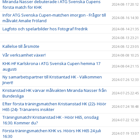
Miranda Nasser debuterade i ATG Svenska Cupens
2024-08-17 20:12
första match för KHK
Inför ATG Svenska Cupen-matchen imorgon - Frågor till
2024-08-16 14:30
målvakt Amalie Fröland
Lagfoto och spelarbilder hos Fotograf Fredrik
2024-08-14 21:35
2024-08-13 23:21
Kallelse till årsmöte
2024-08-12 23:05
Vår verksamhet växer!
2024-08-08 10:25
KHK-HF Karlskrona i ATG Svenska Cupen hemma 17
2024-08-04 21:15
augusti
Ny samarbetspartner till Kristiantad HK - Välkommen
2024-07-26 12:33
Jinert!
Kristianstad HK värvar målvakten Miranda Nasser från
2024-07-25 22:45
Bundesliga
Efter första träningsmatchen Kristianstad HK (22)- Höör
2024-07-24 18:48
H65 (24)- Tränarens insikter
Träningsmatch! Kristianstad HK - Höör H65, onsdag
2024-07-22 12:50
16:30. Kommer du?
Första träningsmatchen KHK vs. Höörs HK H65 24 juli
2024-07-19 13:07
16:30