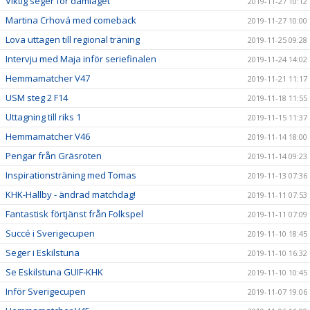
Viktig seger för damlaget
2019-11-27 10:12
Martina Crhová med comeback
2019-11-27 10:00
Lova uttagen till regional träning
2019-11-25 09:28
Intervju med Maja inför seriefinalen
2019-11-24 14:02
Hemmamatcher V47
2019-11-21 11:17
USM steg 2 F14
2019-11-18 11:55
Uttagning till riks 1
2019-11-15 11:37
Hemmamatcher V46
2019-11-14 18:00
Pengar från Gräsroten
2019-11-14 09:23
Inspirationsträning med Tomas
2019-11-13 07:36
KHK-Hallby - ändrad matchdag!
2019-11-11 07:53
Fantastisk förtjänst från Folkspel
2019-11-11 07:09
Succé i Sverigecupen
2019-11-10 18:45
Seger i Eskilstuna
2019-11-10 16:32
Se Eskilstuna GUIF-KHK
2019-11-10 10:45
Inför Sverigecupen
2019-11-07 19:06