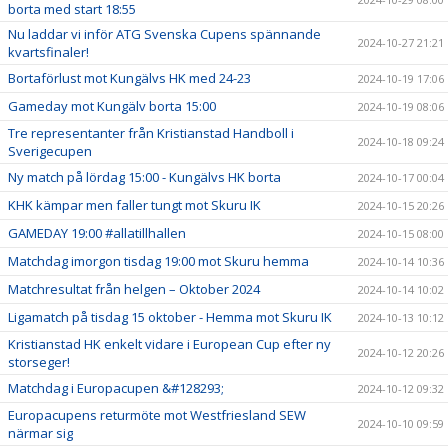
borta med start 18:55
Nu laddar vi inför ATG Svenska Cupens spännande
2024-10-27 21:21
kvartsfinaler!
Bortaförlust mot Kungälvs HK med 24-23
2024-10-19 17:06
Gameday mot Kungälv borta 15:00
2024-10-19 08:06
Tre representanter från Kristianstad Handboll i
2024-10-18 09:24
Sverigecupen
Ny match på lördag 15:00 - Kungälvs HK borta
2024-10-17 00:04
KHK kämpar men faller tungt mot Skuru IK
2024-10-15 20:26
GAMEDAY 19:00 #allatillhallen
2024-10-15 08:00
Matchdag imorgon tisdag 19:00 mot Skuru hemma
2024-10-14 10:36
Matchresultat från helgen – Oktober 2024
2024-10-14 10:02
Ligamatch på tisdag 15 oktober - Hemma mot Skuru IK
2024-10-13 10:12
Kristianstad HK enkelt vidare i European Cup efter ny
2024-10-12 20:26
storseger!
Matchdag i Europacupen &#128293;
2024-10-12 09:32
Europacupens returmöte mot Westfriesland SEW
2024-10-10 09:59
närmar sig