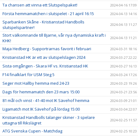
Ta chansen att vinna ett Slutspelspaket!
2024-04-16 17:09
Första hemmamatchen i slutspelet - 21 april 16:15
2024-04-13 14:16
Sparbanken Skåne - Kristianstad Handbolls
2024-04-13 11:27
slutspelspartner!
Stort välkomnande till Bjarne, vår nya dynamiska kraft i
2024-04-13 11:21
KHK!
Maja Hedberg - Supportrarnas favorit i februari
2024-03-31 18:16
Kristianstad HK är ett av slutspelslagen 2024
2024-03-27 22:22
Sista omgången - Skara HF vs. Kristianstad HK
2024-03-27 16:13
F14 finalklart för USM Steg 5
2024-03-24 17:26
Seger mot Hallby hemma med 24-23
2024-03-23 19:26
Dags för hemmamatch den 23 mars 15:00
2024-03-21 23:56
81 mål och vinst - 41-40 mot IK Sävehof hemma
2024-03-09 21:01
Ligamatch mot IK Sävehof på lördag 15:00
2024-03-04 22:07
Kristianstad Handbolls talanger skiner - 3 spelare
2024-02-25 11:57
uttagna till Rikslägret
ATG Svenska Cupen - Matchdag
2024-02-25 10:23