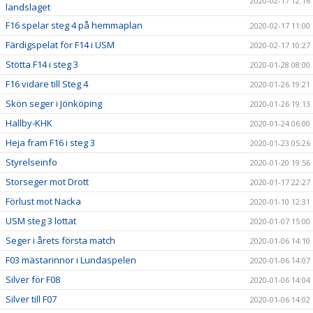
2020-02-17 12:16
landslaget
F16 spelar steg 4 på hemmaplan
2020-02-17 11:00
Färdigspelat för F14 i USM
2020-02-17 10:27
Stötta F14 i steg 3
2020-01-28 08:00
F16 vidare till Steg 4
2020-01-26 19:21
Skön seger i Jönköping
2020-01-26 19:13
Hallby-KHK
2020-01-24 06:00
Heja fram F16 i steg 3
2020-01-23 05:26
Styrelseinfo
2020-01-20 19:56
Storseger mot Drott
2020-01-17 22:27
Förlust mot Nacka
2020-01-10 12:31
USM steg 3 lottat
2020-01-07 15:00
Seger i årets första match
2020-01-06 14:10
F03 mästarinnor i Lundaspelen
2020-01-06 14:07
Silver för F08
2020-01-06 14:04
Silver till F07
2020-01-06 14:02