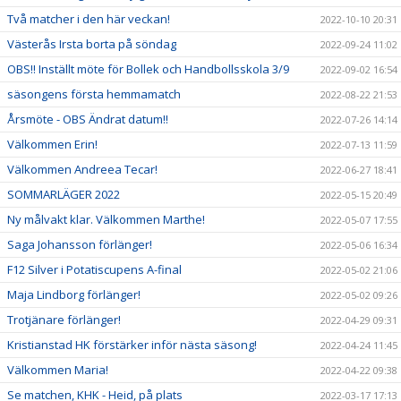
Två matcher i den här veckan!
2022-10-10 20:31
Västerås Irsta borta på söndag
2022-09-24 11:02
OBS!! Inställt möte för Bollek och Handbollsskola 3/9
2022-09-02 16:54
säsongens första hemmamatch
2022-08-22 21:53
Årsmöte - OBS Ändrat datum!!
2022-07-26 14:14
Välkommen Erin!
2022-07-13 11:59
Välkommen Andreea Tecar!
2022-06-27 18:41
SOMMARLÄGER 2022
2022-05-15 20:49
Ny målvakt klar. Välkommen Marthe!
2022-05-07 17:55
Saga Johansson förlänger!
2022-05-06 16:34
F12 Silver i Potatiscupens A-final
2022-05-02 21:06
Maja Lindborg förlänger!
2022-05-02 09:26
Trotjänare förlänger!
2022-04-29 09:31
Kristianstad HK förstärker inför nästa säsong!
2022-04-24 11:45
Välkommen Maria!
2022-04-22 09:38
Se matchen, KHK - Heid, på plats
2022-03-17 17:13