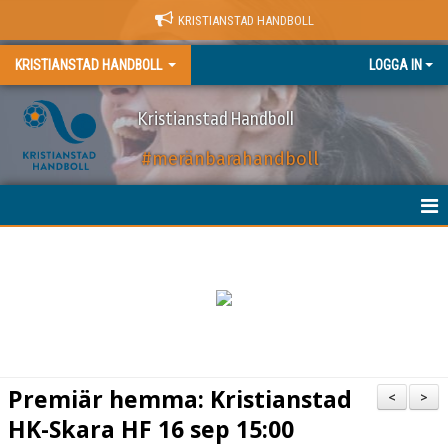
KRISTIANSTAD HANDBOLL
KRISTIANSTAD HANDBOLL
LOGGA IN
Kristianstad Handboll
#meränbarahandboll
HEM
NYHETER
BILJETTER
MATCHER
Premiär hemma: Kristianstad
<
>
KALENDER
HK-Skara HF 16 sep 15:00