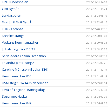
F09 i Lundaspelen
2020-01-06 14:00
Gott Nytt År!
2019-12-31 15:21
Lundaspelen
2019-12-25 08:10
God Jul & Gott Nytt År
2019-12-22 08:16
KHK vs Aranäs
2019-12-20 17:36
Kansliet stängt
2019-12-20 08:08
Veckans hemmamatcher
2019-12-20 08:03
Julhälsning från F10/11
2019-12-18 10:36
Serieledare i damallsvenskan
2019-12-16 07:33
En andra plats i steg 2
2019-12-16 07:26
Caroline Månsson tillbaka i KHK
2019-12-11 10:19
Hemmamatcher V50
2019-12-11 09:18
USM steg 2 F14 14-15 december
2019-12-09 09:14
Lova på regional träningsdag
2019-12-06 12:48
Seger mot Nacka
2019-12-06 09:00
Hemmamatcher V49
2019-12-04 09:35