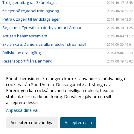
Tre tjejer uttagna i Skånelaget
2019-10-17 18:48
5 tjejer på regional träningsdag
2019-10-16 19:12
Petra uttagen till landslagsläger
2019-10-16 13:31
Seger mot Tyresö och derby väntar i Arenan
2019-10-14 11:25
Äntigen hemmapremiär!!
2019-10-04 11:52
Extra Extra: Damernas alla matcher streamas!!
2019-09-30 19:01
Bollskolan drar igång!!
2019-09-06 12:18
Reserapport från Danmark!
2019-08-19 13:02
Träningsmatcher för Damer A
2019-07-31 13:18
Beachhandboll med F09
För att hemsidan ska fungera korrekt använder vi nödvändiga
2019-07-25 11:19
cookies från SportAdmin. Dessa går inte att stänga av.
Framgång i sanden!
2019-07-17 13:00
Föreningen kan också använda frivilliga cookies, t.ex. för
Mer Partille!
2019-07-05 17:21
statistik eller marknadsföring. Du väljer själv om du vill
acceptera dessa.
Klassikern: Partille Cup!
2019-07-03 14:55
Anpassa dina val
Rapport från Kroatien
2019-06-20 19:06
Framgångar för våra yngre tjejer!
2019-06-12 09:04
Acceptera nödvändiga
Acceptera alla
Ny spelare klar för Damer A!
2019-06-03 12:07