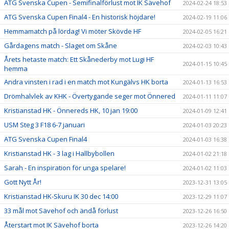
ATG Svenska Cupen - Semifinalförlust mot IK Sävehof
2024-02-24 18:53
ATG Svenska Cupen Final4 - En historisk höjdare!
2024-02-19 11:06
Hemmamatch på lördag! Vi möter Skövde HF
2024-02-05 16:21
Gårdagens match - Slaget om Skåne
2024-02-03 10:43
Årets hetaste match: Ett Skånederby mot Lugi HF
2024-01-15 10:45
hemma
Andra vinsten i rad i en match mot Kungälvs HK borta
2024-01-13 16:53
Drömhalvlek av KHK - Övertygande seger mot Önnered
2024-01-11 11:07
Kristianstad HK - Önnereds HK, 10 jan 19:00
2024-01-09 12:41
USM Steg 3 F18 6-7 januari
2024-01-03 20:23
ATG Svenska Cupen Final4
2024-01-03 16:38
Kristianstad HK - 3 lag i Hallbybollen
2024-01-02 21:18
Sarah - En inspiration för unga spelare!
2024-01-02 11:03
Gott Nytt År!
2023-12-31 13:05
Kristianstad HK-Skuru IK 30 dec 14:00
2023-12-29 11:07
33 mål mot Sävehof och ändå förlust
2023-12-26 16:50
Återstart mot IK Sävehof borta
2023-12-26 14:20