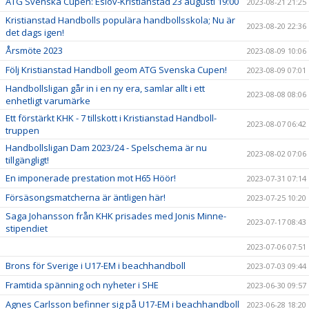
ATG Svenska Cupen: Eslöv-Kristianstad 23 augusti 19:00
2023-08-21 21:25
Kristianstad Handbolls populära handbollsskola; Nu är
2023-08-20 22:36
det dags igen!
Årsmöte 2023
2023-08-09 10:06
Följ Kristianstad Handboll geom ATG Svenska Cupen!
2023-08-09 07:01
Handbollsligan går in i en ny era, samlar allt i ett
2023-08-08 08:06
enhetligt varumärke
Ett förstärkt KHK - 7 tillskott i Kristianstad Handboll-
2023-08-07 06:42
truppen
Handbollsligan Dam 2023/24 - Spelschema är nu
2023-08-02 07:06
tillgängligt!
En imponerade prestation mot H65 Höör!
2023-07-31 07:14
Försäsongsmatcherna är äntligen här!
2023-07-25 10:20
Saga Johansson från KHK prisades med Jonis Minne-
2023-07-17 08:43
stipendiet
2023-07-06 07:51
Brons för Sverige i U17-EM i beachhandboll
2023-07-03 09:44
Framtida spänning och nyheter i SHE
2023-06-30 09:57
Agnes Carlsson befinner sig på U17-EM i beachhandboll
2023-06-28 18:20