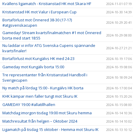
Kvällens ligamatch - Kristianstad HK mot Skara HF
2024-11-01 07:19
Kristianstad HK mot Valur i European Cup
2024-10-30 14:39
Bortaförlust mot Önnered 38-30 (17-17)
2024-10-29 20:41
#atgsvenskacupen
Gameday! Stream kvartsfinalmatchen #1 mot Önnered
2024-10-29 08:00
borta med start 18:55
Nu laddar vi inför ATG Svenska Cupens spännande
2024-10-27 21:21
kvartsfinaler!
Bortaförlust mot Kungälvs HK med 24-23
2024-10-19 17:06
Gameday mot Kungälv borta 15:00
2024-10-19 08:06
Tre representanter från Kristianstad Handboll i
2024-10-18 09:24
Sverigecupen
Ny match på lördag 15:00 - Kungälvs HK borta
2024-10-17 00:04
KHK kämpar men faller tungt mot Skuru IK
2024-10-15 20:26
GAMEDAY 19:00 #allatillhallen
2024-10-15 08:00
Matchdag imorgon tisdag 19:00 mot Skuru hemma
2024-10-14 10:36
Matchresultat från helgen – Oktober 2024
2024-10-14 10:02
Ligamatch på tisdag 15 oktober - Hemma mot Skuru IK
2024-10-13 10:12