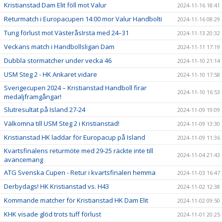
Kristianstad Dam Elit föll mot Valur
2024-11-16 18:41
Returmatch i Europacupen 14:00 mor Valur Handbolti
2024-11-16 08:29
Tung förlust mot VästeråsIrsta med 24–31
2024-11-13 20:32
Veckans match i Handbollsligan Dam
2024-11-11 17:19
Dubbla stormatcher under vecka 46
2024-11-10 21:14
USM Steg 2 - HK Ankaret vidare
2024-11-10 17:58
Sverigecupen 2024 – Kristianstad Handboll firar
2024-11-10 16:53
medaljframgångar!
Slutresultat på Island 27-24
2024-11-09 19:09
Välkomna till USM Steg 2 i Kristianstad!
2024-11-09 13:30
Kristianstad HK laddar för Europacup på Island
2024-11-09 11:36
Kvartsfinalens returmöte med 29-25 räckte inte till
2024-11-04 21:43
avancemang
ATG Svenska Cupen - Retur i kvartsfinalen hemma
2024-11-03 16:47
Derbydags! HK Kristianstad vs. H43
2024-11-02 12:38
Kommande matcher för Kristianstad HK Dam Elit
2024-11-02 09:50
KHK visade glöd trots tuff förlust
2024-11-01 20:25