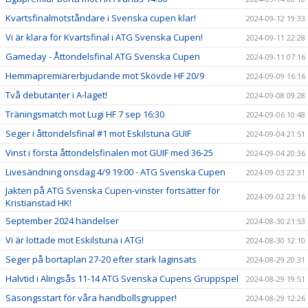
Kvartsfinalmotståndare i Svenska cupen klar!
2024-09-12 19:33
Vi är klara för Kvartsfinal i ATG Svenska Cupen!
2024-09-11 22:28
Gameday - Åttondelsfinal ATG Svenska Cupen
2024-09-11 07:16
Hemmapremiärerbjudande mot Skövde HF 20/9
2024-09-09 16:16
Två debutanter i A-laget!
2024-09-08 09:28
Träningsmatch mot Lugi HF 7 sep 16:30
2024-09-06 10:48
Seger i åttondelsfinal #1 mot Eskilstuna GUIF
2024-09-04 21:51
Vinst i första åttondelsfinalen mot GUIF med 36-25
2024-09-04 20:36
Livesändning onsdag 4/9 19:00 - ATG Svenska Cupen
2024-09-03 22:31
Jakten på ATG Svenska Cupen-vinster fortsätter för
2024-09-02 23:16
Kristianstad HK!
September 2024 händelser
2024-08-30 21:53
Vi är lottade mot Eskilstuna i ATG!
2024-08-30 12:10
Seger på bortaplan 27-20 efter stark laginsats
2024-08-29 20:31
Halvtid i Alingsås 11-14 ATG Svenska Cupens Gruppspel
2024-08-29 19:51
Säsongsstart för våra handbollsgrupper!
2024-08-29 12:26