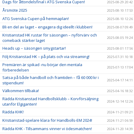
Dags för åttondelsfinal i ATG Svenska Cupen!
2025-08-29 20:42
Årsmöte 2025
2025-08-10 17:53
ATG Svenska Cupen på hemmaplan!
2025-08-10 12:26
Bli en del av laget – engagera dig ideellt i klubben!
2025-08-07 09:49
Kristianstad HK rustar för säsongen – nyförvärv och
2025-08-05 19:24
comeback stärker laget
Heads up – säsongen smygstartar!
2025-08-01 17:56
Följ Kristianstad HK – på plats och via streaming!
2025-07-31 10:18
Premiären är spikad -nu börjar den mentala
2025-07-13 17:04
förberedelsen
Satsa på både handboll och framtiden – få 60 000 kr i
2025-04-17 14:11
stipendium!
Välkommen tillbaka!
2025-04-16 18:32
Rädda Kristianstad Handbollsklubb – Korvförsäljning
2024-12-14 12:26
utanför Elgiganten!
Rädda KHK!
2024-11-21 09:21
Kristianstad-spelare klara för Handbolls-EM 2024!
2024-11-21 06:59
Rädda KHK - Tillsammans vinner vi ödesmatchen!
2024-11-20 14:39