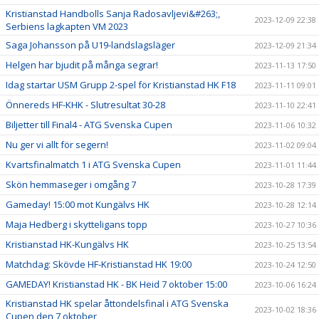
Kristianstad Handbolls Sanja Radosavljevi&#263;,
2023-12-09 22:38
Serbiens lagkapten VM 2023
Saga Johansson på U19-landslagsläger
2023-12-09 21:34
Helgen har bjudit på många segrar!
2023-11-13 17:50
Idag startar USM Grupp 2-spel för Kristianstad HK F18
2023-11-11 09:01
Önnereds HF-KHK - Slutresultat 30-28
2023-11-10 22:41
Biljetter till Final4 - ATG Svenska Cupen
2023-11-06 10:32
Nu ger vi allt för segern!
2023-11-02 09:04
Kvartsfinalmatch 1 i ATG Svenska Cupen
2023-11-01 11:44
Skön hemmaseger i omgång 7
2023-10-28 17:39
Gameday! 15:00 mot Kungälvs HK
2023-10-28 12:14
Maja Hedberg i skytteligans topp
2023-10-27 10:36
Kristianstad HK-Kungälvs HK
2023-10-25 13:54
Matchdag: Skövde HF-Kristianstad HK 19:00
2023-10-24 12:50
GAMEDAY! Kristianstad HK - BK Heid 7 oktober 15:00
2023-10-06 16:24
Kristianstad HK spelar åttondelsfinal i ATG Svenska
2023-10-02 18:36
Cupen den 7 oktober