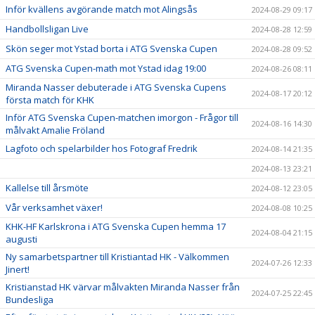
Inför kvällens avgörande match mot Alingsås
2024-08-29 09:17
Handbollsligan Live
2024-08-28 12:59
Skön seger mot Ystad borta i ATG Svenska Cupen
2024-08-28 09:52
ATG Svenska Cupen-math mot Ystad idag 19:00
2024-08-26 08:11
Miranda Nasser debuterade i ATG Svenska Cupens
2024-08-17 20:12
första match för KHK
Inför ATG Svenska Cupen-matchen imorgon - Frågor till
2024-08-16 14:30
målvakt Amalie Fröland
Lagfoto och spelarbilder hos Fotograf Fredrik
2024-08-14 21:35
2024-08-13 23:21
Kallelse till årsmöte
2024-08-12 23:05
Vår verksamhet växer!
2024-08-08 10:25
KHK-HF Karlskrona i ATG Svenska Cupen hemma 17
2024-08-04 21:15
augusti
Ny samarbetspartner till Kristiantad HK - Välkommen
2024-07-26 12:33
Jinert!
Kristianstad HK värvar målvakten Miranda Nasser från
2024-07-25 22:45
Bundesliga