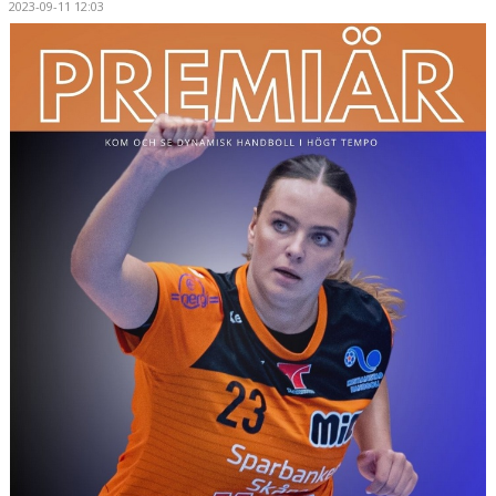
2023-09-11 12:03
HANDBOLLSSKOLA
PARTNERSKAP
FÖRENINGEN
OM OSS
KONTAKT