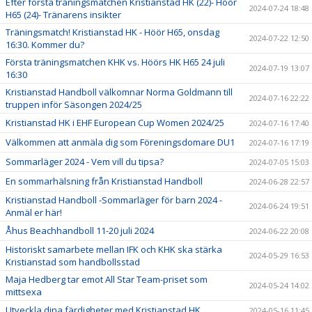
Efter första träningsmatchen Kristianstad HK (22)- Höör
2024-07-24 18:48
H65 (24)- Tränarens insikter
Träningsmatch! Kristianstad HK - Höör H65, onsdag
2024-07-22 12:50
16:30. Kommer du?
Första träningsmatchen KHK vs. Höörs HK H65 24 juli
2024-07-19 13:07
16:30
Kristianstad Handboll välkomnar Norma Goldmann till
2024-07-16 22:22
truppen inför Säsongen 2024/25
Kristianstad HK i EHF European Cup Women 2024/25
2024-07-16 17:40
Välkommen att anmäla dig som Föreningsdomare DU1
2024-07-16 17:19
Sommarläger 2024 - Vem vill du tipsa?
2024-07-05 15:03
En sommarhälsning från Kristianstad Handboll
2024-06-28 22:57
Kristianstad Handboll -Sommarläger för barn 2024 -
2024-06-24 19:51
Anmäl er här!
Åhus Beachhandboll 11-20 juli 2024
2024-06-22 20:08
Historiskt samarbete mellan IFK och KHK ska stärka
2024-05-29 16:53
Kristianstad som handbollsstad
Maja Hedberg tar emot All Star Team-priset som
2024-05-24 14:02
mittsexa
Utveckla dina färdigheter med Kristianstad HK
2024-05-16 11:45