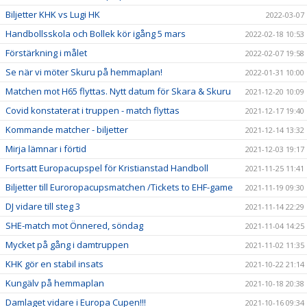
Biljetter KHK vs Lugi HK
2022-03-07
Handbollsskola och Bollek kör igång 5 mars
2022-02-18 10:53
Förstärkning i målet
2022-02-07 19:58
Se när vi möter Skuru på hemmaplan!
2022-01-31 10:00
Matchen mot H65 flyttas. Nytt datum för Skara & Skuru
2021-12-20 10:09
Covid konstaterat i truppen - match flyttas
2021-12-17 19:40
Kommande matcher - biljetter
2021-12-14 13:32
Mirja lämnar i förtid
2021-12-03 19:17
Fortsatt Europacupspel för Kristianstad Handboll
2021-11-25 11:41
Biljetter till Euroropacupsmatchen /Tickets to EHF-game
2021-11-19 09:30
DJ vidare till steg 3
2021-11-14 22:29
SHE-match mot Önnered, söndag
2021-11-04 14:25
Mycket på gång i damtruppen
2021-11-02 11:35
KHK gör en stabil insats
2021-10-22 21:14
Kungälv på hemmaplan
2021-10-18 20:38
Damlaget vidare i Europa Cupen!!!
2021-10-16 09:34