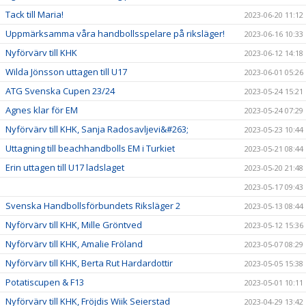
Tack till Maria!
2023-06-20 11:12
Uppmärksamma våra handbollsspelare på riksläger!
2023-06-16 10:33
Nyförvärv till KHK
2023-06-12 14:18
Wilda Jönsson uttagen till U17
2023-06-01 05:26
ATG Svenska Cupen 23/24
2023-05-24 15:21
Agnes klar för EM
2023-05-24 07:29
Nyförvärv till KHK, Sanja Radosavljevi&#263;
2023-05-23 10:44
Uttagning till beachhandbolls EM i Turkiet
2023-05-21 08:44
Erin uttagen till U17 ladslaget
2023-05-20 21:48
2023-05-17 09:43
Svenska Handbollsförbundets Riksläger 2
2023-05-13 08:44
Nyförvärv till KHK, Mille Gröntved
2023-05-12 15:36
Nyförvärv till KHK, Amalie Fröland
2023-05-07 08:29
Nyförvärv till KHK, Berta Rut Hardardottir
2023-05-05 15:38
Potatiscupen & F13
2023-05-01 10:11
Nyförvärv till KHK, Fröjdis Wiik Seierstad
2023-04-29 13:42