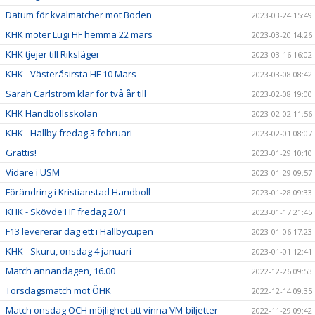
Datum för kvalmatcher mot Boden
2023-03-24 15:49
KHK möter Lugi HF hemma 22 mars
2023-03-20 14:26
KHK tjejer till Riksläger
2023-03-16 16:02
KHK - Västeråsirsta HF 10 Mars
2023-03-08 08:42
Sarah Carlström klar för två år till
2023-02-08 19:00
KHK Handbollsskolan
2023-02-02 11:56
KHK - Hallby fredag 3 februari
2023-02-01 08:07
Grattis!
2023-01-29 10:10
Vidare i USM
2023-01-29 09:57
Förändring i Kristianstad Handboll
2023-01-28 09:33
KHK - Skövde HF fredag 20/1
2023-01-17 21:45
F13 levererar dag ett i Hallbycupen
2023-01-06 17:23
KHK - Skuru, onsdag 4 januari
2023-01-01 12:41
Match annandagen, 16.00
2022-12-26 09:53
Torsdagsmatch mot ÖHK
2022-12-14 09:35
Match onsdag OCH möjlighet att vinna VM-biljetter
2022-11-29 09:42