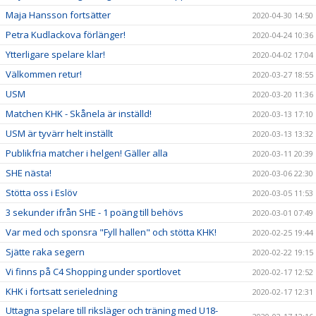
Maja Hansson fortsätter
2020-04-30 14:50
Petra Kudlackova förlänger!
2020-04-24 10:36
Ytterligare spelare klar!
2020-04-02 17:04
Välkommen retur!
2020-03-27 18:55
USM
2020-03-20 11:36
Matchen KHK - Skånela är inställd!
2020-03-13 17:10
USM är tyvärr helt inställt
2020-03-13 13:32
Publikfria matcher i helgen! Gäller alla
2020-03-11 20:39
SHE nästa!
2020-03-06 22:30
Stötta oss i Eslöv
2020-03-05 11:53
3 sekunder ifrån SHE - 1 poäng till behövs
2020-03-01 07:49
Var med och sponsra "Fyll hallen" och stötta KHK!
2020-02-25 19:44
Sjätte raka segern
2020-02-22 19:15
Vi finns på C4 Shopping under sportlovet
2020-02-17 12:52
KHK i fortsatt serieledning
2020-02-17 12:31
Uttagna spelare till riksläger och träning med U18-