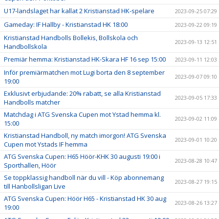
U17-landslaget har kallat 2 Kristianstad HK-spelare
2023-09-25 07:29
Gameday: IF Hallby - Kristianstad HK 18:00
2023-09-22 09:19
Kristianstad Handbolls Bollekis, Bollskola och
2023-09-13 12:51
Handbollskola
Premiär hemma: Kristianstad HK-Skara HF 16 sep 15:00
2023-09-11 12:03
Inför premiärmatchen mot Lugi borta den 8 september
2023-09-07 09:10
19:00
Exklusivt erbjudande: 20% rabatt, se alla Kristianstad
2023-09-05 17:33
Handbolls matcher
Matchdag i ATG Svenska Cupen mot Ystad hemma kl.
2023-09-02 11:09
15:00
Kristianstad Handboll, ny match imorgon! ATG Svenska
2023-09-01 10:20
Cupen mot Ystads IF hemma
ATG Svenska Cupen: H65 Höör-KHK 30 augusti 19:00 i
2023-08-28 10:47
Sporthallen, Höör
Se toppklassig handboll när du vill - Köp abonnemang
2023-08-27 19:15
till Hanbollsligan Live
ATG Svenska Cupen: Höör H65 - Kristianstad HK 30 aug
2023-08-26 13:27
19:00