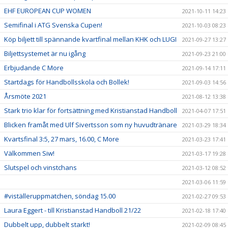
EHF EUROPEAN CUP WOMEN
2021-10-11 14:23
Semifinal i ATG Svenska Cupen!
2021-10-03 08:23
Köp biljett till spännande kvartfinal mellan KHK och LUGI
2021-09-27 13:27
Biljettsystemet är nu igång
2021-09-23 21:00
Erbjudande C More
2021-09-14 17:11
Startdags för Handbollsskola och Bollek!
2021-09-03 14:56
Årsmöte 2021
2021-08-12 13:38
Stark trio klar för fortsättning med Kristianstad Handboll
2021-04-07 17:51
Blicken framåt med Ulf Sivertsson som ny huvudtränare
2021-03-29 18:34
Kvartsfinal 3:5, 27 mars, 16.00, C More
2021-03-23 17:41
Välkommen Siw!
2021-03-17 19:28
Slutspel och vinstchans
2021-03-12 08:52
2021-03-06 11:59
#viställeruppmatchen, söndag 15.00
2021-02-27 09:53
Laura Eggert - till Kristianstad Handboll 21/22
2021-02-18 17:40
Dubbelt upp, dubbelt starkt!
2021-02-09 08:45