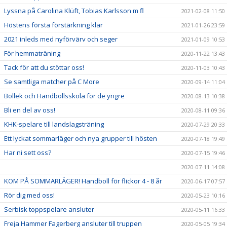
Lyssna på Carolina Klüft, Tobias Karlsson m fl
2021-02-08 11:50
Höstens första förstärkning klar
2021-01-26 23:59
2021 inleds med nyförvärv och seger
2021-01-09 10:53
För hemmaträning
2020-11-22 13:43
Tack för att du stöttar oss!
2020-11-03 10:43
Se samtliga matcher på C More
2020-09-14 11:04
Bollek och Handbollsskola för de yngre
2020-08-13 10:38
Bli en del av oss!
2020-08-11 09:36
KHK-spelare till landslagsträning
2020-07-29 20:33
Ett lyckat sommarläger och nya grupper till hösten
2020-07-18 19:49
Har ni sett oss?
2020-07-15 19:46
2020-07-11 14:08
KOM PÅ SOMMARLÄGER! Handboll för flickor 4 - 8 år
2020-06-17 07:57
Rör dig med oss!
2020-05-23 10:16
Serbisk toppspelare ansluter
2020-05-11 16:33
Freja Hammer Fagerberg ansluter till truppen
2020-05-05 19:34