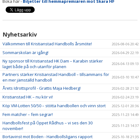
Boka här -
Biljetter till hemmapremiären mot Skara HF
Nyhetsarkiv
Välkommen till Kristianstad Handbolls årsmöte!
2026-08-06 20:42
Sommarskolan är igång!
2026-04-29 22:19
Ny sponsor till Kristianstad HK Dam – Karabin stärker
2026-04-13 09:13
laget både på och utanför planen
Partners stärker Kristianstad Handboll – tillsammans för
2026-03-10 10:47
en mer jämställd handboll
Årets Idrottsprofil - Grattis Maja Hedberg!
2026-02-28 21:52
Kristianstad HK – nu kör vi!
2026-02-24 23:19
Köp VM-Lotten 50/50 – stötta handbollen och vinn stort
2025-12-01 20:36
Fem matcher – fem segrar!
2025-11-23 14:49
Handbollsfest på Öppet Rådhus – vi ses den 30
2025-11-23 14:37
november!
Bortavinst mot Boden - Handbollsligans rapport
2025-10-18 21:35