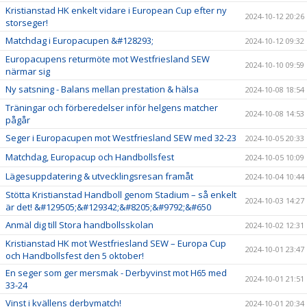
Kristianstad HK enkelt vidare i European Cup efter ny
2024-10-12 20:26
storseger!
Matchdag i Europacupen &#128293;
2024-10-12 09:32
Europacupens returmöte mot Westfriesland SEW
2024-10-10 09:59
närmar sig
Ny satsning - Balans mellan prestation & hälsa
2024-10-08 18:54
Träningar och förberedelser inför helgens matcher
2024-10-08 14:53
pågår
Seger i Europacupen mot Westfriesland SEW med 32-23
2024-10-05 20:33
Matchdag, Europacup och Handbollsfest
2024-10-05 10:09
Lägesuppdatering & utvecklingsresan framåt
2024-10-04 10:44
Stötta Kristianstad Handboll genom Stadium – så enkelt
2024-10-03 14:27
är det! &#129505;&#129342;&#8205;&#9792;&#650
Anmäl dig till Stora handbollsskolan
2024-10-02 12:31
Kristianstad HK mot Westfriesland SEW – Europa Cup
2024-10-01 23:47
och Handbollsfest den 5 oktober!
En seger som ger mersmak - Derbyvinst mot H65 med
2024-10-01 21:51
33-24
Vinst i kvällens derbymatch!
2024-10-01 20:34