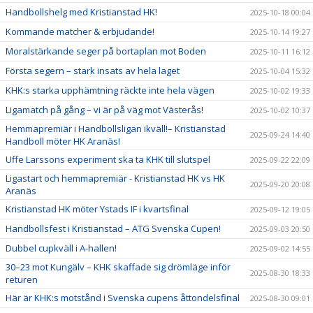
Handbollshelg med Kristianstad HK!
2025-10-18 00:04
Kommande matcher & erbjudande!
2025-10-14 19:27
Moralstärkande seger på bortaplan mot Boden
2025-10-11 16:12
Första segern – stark insats av hela laget
2025-10-04 15:32
KHK:s starka upphämtning räckte inte hela vägen
2025-10-02 19:33
Ligamatch på gång – vi är på väg mot Västerås!
2025-10-02 10:37
Hemmapremiär i Handbollsligan ikväll!– Kristianstad
2025-09-24 14:40
Handboll möter HK Aranäs!
Uffe Larssons experiment ska ta KHK till slutspel
2025-09-22 22:09
Ligastart och hemmapremiär - Kristianstad HK vs HK
2025-09-20 20:08
Aranäs
Kristianstad HK möter Ystads IF i kvartsfinal
2025-09-12 19:05
Handbollsfest i Kristianstad – ATG Svenska Cupen!
2025-09-03 20:50
Dubbel cupkväll i A-hallen!
2025-09-02 14:55
30–23 mot Kungälv – KHK skaffade sig drömläge inför
2025-08-30 18:33
returen
Här är KHK:s motstånd i Svenska cupens åttondelsfinal
2025-08-30 09:01