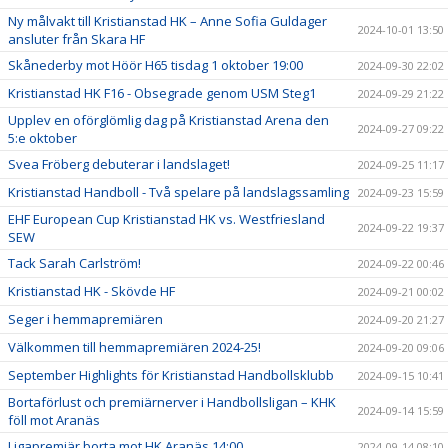
Ny målvakt till Kristianstad HK – Anne Sofia Guldager
2024-10-01 13:50
ansluter från Skara HF
Skånederby mot Höör H65 tisdag 1 oktober 19:00
2024-09-30 22:02
Kristianstad HK F16 - Obsegrade genom USM Steg1
2024-09-29 21:22
Upplev en oförglömlig dag på Kristianstad Arena den
2024-09-27 09:22
5:e oktober
Svea Fröberg debuterar i landslaget!
2024-09-25 11:17
Kristianstad Handboll - Två spelare på landslagssamling
2024-09-23 15:59
EHF European Cup Kristianstad HK vs. Westfriesland
2024-09-22 19:37
SEW
Tack Sarah Carlström!
2024-09-22 00:46
Kristianstad HK - Skövde HF
2024-09-21 00:02
Seger i hemmapremiären
2024-09-20 21:27
Välkommen till hemmapremiären 2024-25!
2024-09-20 09:06
September Highlights för Kristianstad Handbollsklubb
2024-09-15 10:41
Bortaförlust och premiärnerver i Handbollsligan – KHK
2024-09-14 15:59
föll mot Aranäs
Ligapremiär borta mot HK Aranäs 14:00
2024-09-14 08:10