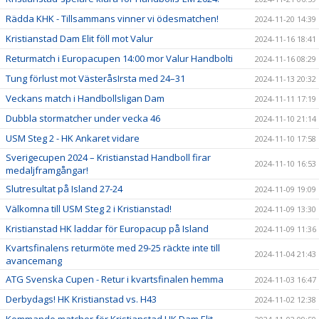
Rädda KHK - Tillsammans vinner vi ödesmatchen!
2024-11-20 14:39
Kristianstad Dam Elit föll mot Valur
2024-11-16 18:41
Returmatch i Europacupen 14:00 mor Valur Handbolti
2024-11-16 08:29
Tung förlust mot VästeråsIrsta med 24–31
2024-11-13 20:32
Veckans match i Handbollsligan Dam
2024-11-11 17:19
Dubbla stormatcher under vecka 46
2024-11-10 21:14
USM Steg 2 - HK Ankaret vidare
2024-11-10 17:58
Sverigecupen 2024 – Kristianstad Handboll firar
2024-11-10 16:53
medaljframgångar!
Slutresultat på Island 27-24
2024-11-09 19:09
Välkomna till USM Steg 2 i Kristianstad!
2024-11-09 13:30
Kristianstad HK laddar för Europacup på Island
2024-11-09 11:36
Kvartsfinalens returmöte med 29-25 räckte inte till
2024-11-04 21:43
avancemang
ATG Svenska Cupen - Retur i kvartsfinalen hemma
2024-11-03 16:47
Derbydags! HK Kristianstad vs. H43
2024-11-02 12:38