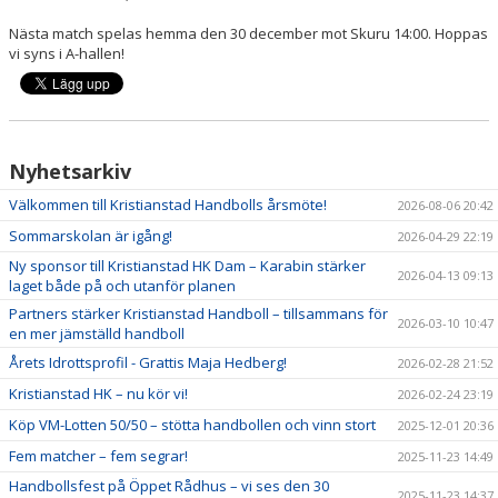
Nästa match spelas hemma den 30 december mot Skuru 14:00. Hoppas
vi syns i A-hallen!
Nyhetsarkiv
Välkommen till Kristianstad Handbolls årsmöte!
2026-08-06 20:42
Sommarskolan är igång!
2026-04-29 22:19
Ny sponsor till Kristianstad HK Dam – Karabin stärker
2026-04-13 09:13
laget både på och utanför planen
Partners stärker Kristianstad Handboll – tillsammans för
2026-03-10 10:47
en mer jämställd handboll
Årets Idrottsprofil - Grattis Maja Hedberg!
2026-02-28 21:52
Kristianstad HK – nu kör vi!
2026-02-24 23:19
Köp VM-Lotten 50/50 – stötta handbollen och vinn stort
2025-12-01 20:36
Fem matcher – fem segrar!
2025-11-23 14:49
Handbollsfest på Öppet Rådhus – vi ses den 30
2025-11-23 14:37