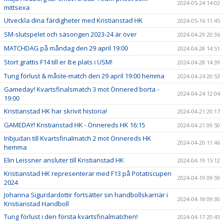
2024-05-24 14:02
mittsexa
Utveckla dina färdigheter med Kristianstad HK
2024-05-16 11:45
SM-slutspelet och säsongen 2023-24 är över
2024-04-29 20:36
MATCHDAG på måndag den 29 april 19:00
2024-04-28 14:51
Stort grattis F14 till er 8:e plats i USM!
2024-04-28 14:39
Tung förlust & måste-match den 29 april 19:00 hemma
2024-04-24 20:53
Gameday! Kvartsfinalsmatch 3 mot Önnered borta -
2024-04-24 12:04
19:00
Kristianstad HK har skrivit historia!
2024-04-21 20:17
GAMEDAY! Kristianstad HK - Önnereds HK 16:15
2024-04-21 09:50
Inbjudan till Kvartsfinalmatch 2 mot Önnereds HK
2024-04-20 11:46
hemma
Elin Leissner ansluter till Kristianstad HK
2024-04-19 15:12
Kristianstad HK representerar med F13 på Potatiscupen
2024-04-19 09:59
2024
Johanna Sigurdardottir fortsätter sin handbollskarriär i
2024-04-18 09:30
Kristianstad Handboll
Tung förlust i den första kvartsfinalmatchen!
2024-04-17 20:43