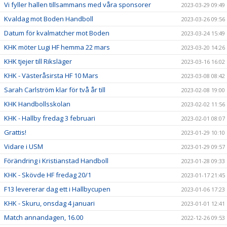
Vi fyller hallen tillsammans med våra sponsorer
2023-03-29 09:49
Kvaldag mot Boden Handboll
2023-03-26 09:56
Datum för kvalmatcher mot Boden
2023-03-24 15:49
KHK möter Lugi HF hemma 22 mars
2023-03-20 14:26
KHK tjejer till Riksläger
2023-03-16 16:02
KHK - Västeråsirsta HF 10 Mars
2023-03-08 08:42
Sarah Carlström klar för två år till
2023-02-08 19:00
KHK Handbollsskolan
2023-02-02 11:56
KHK - Hallby fredag 3 februari
2023-02-01 08:07
Grattis!
2023-01-29 10:10
Vidare i USM
2023-01-29 09:57
Förändring i Kristianstad Handboll
2023-01-28 09:33
KHK - Skövde HF fredag 20/1
2023-01-17 21:45
F13 levererar dag ett i Hallbycupen
2023-01-06 17:23
KHK - Skuru, onsdag 4 januari
2023-01-01 12:41
Match annandagen, 16.00
2022-12-26 09:53