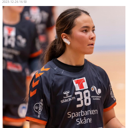
2023-12-26 16:50
HANDBOLLSSKOLA
PARTNERSKAP
FÖRENINGEN
OM OSS
KONTAKT