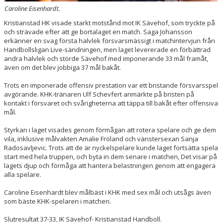
Caroline Eisenhardt.
Kristianstad HK visade starkt motstånd mot IK Sävehof, som tryckte på
och strävade efter att ge bortalaget en match. Saga Johansson
erkänner en svag första halvlek försvarsmässigt i matchintervjun från
Handbollsligan Live-sändningen, men laget levererade en förbättrad
andra halvlek och störde Sävehof med imponerande 33 mål framåt,
även om det blev jobbiga 37 mål bakåt.
Trots en imponerade offensiv prestation var ett bristande försvarsspel
avgörande. KHK-tränaren Ulf Schevfert anmärkte på bristen på
kontakt i försvaret och svårigheterna att täppa till bakåt efter offensiva
mål.
Styrkan i laget visades genom förmågan att rotera spelare och ge dem
vila, inklusive målvakten Amalie Fröland och vänstersexan Sanja
Radosavljevic. Trots att de är nyckelspelare kunde laget fortsätta spela
start med hela truppen, och byta in dem senare i matchen, Det visar på
lagets djup och förmåga att hantera belastningen genom att engagera
alla spelare.
Caroline Eisenhardt blev målbäst i KHK med sex mål och utsågs även
som bäste KHK-spelaren i matchen.
Slutresultat 37-33, IK Sävehof- Kristianstad Handboll.