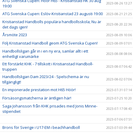
ATG Svenska Cupen: Höör H65 - Kristianstad HK 30 aug
2023-08-26 13:27
19:00
ATG Svenska Cupen: Eslöv-Kristianstad 23 augusti 19:00
2023-08-21 21:25
Kristianstad Handbolls populära handbollsskola; Nu är
2023-08-20 22:36
det dags igen!
Årsmöte 2023
2023-08-09 10:06
Följ Kristianstad Handboll geom ATG Svenska Cupen!
2023-08-09 07:01
Handbollsligan går in i en ny era, samlar allt i ett
2023-08-08 08:06
enhetligt varumärke
Ett förstärkt KHK - 7 tillskott i Kristianstad Handboll-
2023-08-07 06:42
truppen
Handbollsligan Dam 2023/24 - Spelschema är nu
2023-08-02 07:06
tillgängligt!
En imponerade prestation mot H65 Höör!
2023-07-31 07:14
Försäsongsmatcherna är äntligen här!
2023-07-25 10:20
Saga Johansson från KHK prisades med Jonis Minne-
2023-07-17 08:43
stipendiet
2023-07-06 07:51
Brons för Sverige i U17-EM i beachhandboll
2023-07-03 09:44