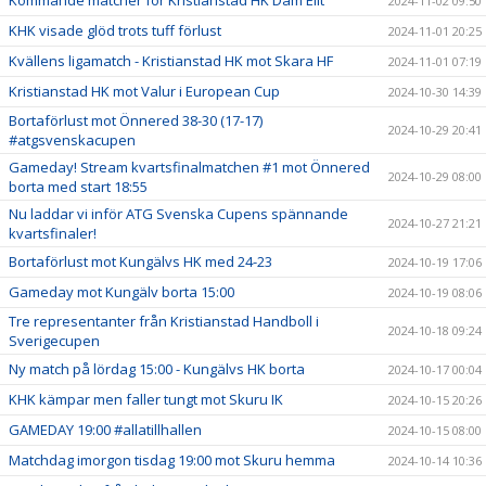
Kommande matcher för Kristianstad HK Dam Elit
2024-11-02 09:50
KHK visade glöd trots tuff förlust
2024-11-01 20:25
Kvällens ligamatch - Kristianstad HK mot Skara HF
2024-11-01 07:19
Kristianstad HK mot Valur i European Cup
2024-10-30 14:39
Bortaförlust mot Önnered 38-30 (17-17)
2024-10-29 20:41
#atgsvenskacupen
Gameday! Stream kvartsfinalmatchen #1 mot Önnered
2024-10-29 08:00
borta med start 18:55
Nu laddar vi inför ATG Svenska Cupens spännande
2024-10-27 21:21
kvartsfinaler!
Bortaförlust mot Kungälvs HK med 24-23
2024-10-19 17:06
Gameday mot Kungälv borta 15:00
2024-10-19 08:06
Tre representanter från Kristianstad Handboll i
2024-10-18 09:24
Sverigecupen
Ny match på lördag 15:00 - Kungälvs HK borta
2024-10-17 00:04
KHK kämpar men faller tungt mot Skuru IK
2024-10-15 20:26
GAMEDAY 19:00 #allatillhallen
2024-10-15 08:00
Matchdag imorgon tisdag 19:00 mot Skuru hemma
2024-10-14 10:36