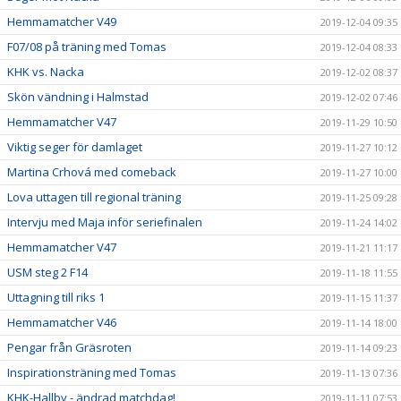
Hemmamatcher V49
2019-12-04 09:35
F07/08 på träning med Tomas
2019-12-04 08:33
KHK vs. Nacka
2019-12-02 08:37
Skön vändning i Halmstad
2019-12-02 07:46
Hemmamatcher V47
2019-11-29 10:50
Viktig seger för damlaget
2019-11-27 10:12
Martina Crhová med comeback
2019-11-27 10:00
Lova uttagen till regional träning
2019-11-25 09:28
Intervju med Maja inför seriefinalen
2019-11-24 14:02
Hemmamatcher V47
2019-11-21 11:17
USM steg 2 F14
2019-11-18 11:55
Uttagning till riks 1
2019-11-15 11:37
Hemmamatcher V46
2019-11-14 18:00
Pengar från Gräsroten
2019-11-14 09:23
Inspirationsträning med Tomas
2019-11-13 07:36
KHK-Hallby - ändrad matchdag!
2019-11-11 07:53