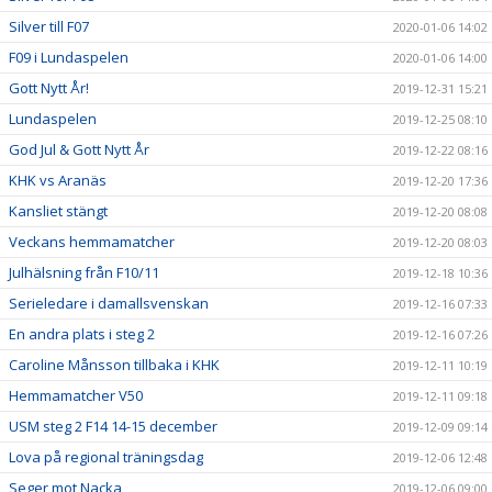
Silver till F07
2020-01-06 14:02
F09 i Lundaspelen
2020-01-06 14:00
Gott Nytt År!
2019-12-31 15:21
Lundaspelen
2019-12-25 08:10
God Jul & Gott Nytt År
2019-12-22 08:16
KHK vs Aranäs
2019-12-20 17:36
Kansliet stängt
2019-12-20 08:08
Veckans hemmamatcher
2019-12-20 08:03
Julhälsning från F10/11
2019-12-18 10:36
Serieledare i damallsvenskan
2019-12-16 07:33
En andra plats i steg 2
2019-12-16 07:26
Caroline Månsson tillbaka i KHK
2019-12-11 10:19
Hemmamatcher V50
2019-12-11 09:18
USM steg 2 F14 14-15 december
2019-12-09 09:14
Lova på regional träningsdag
2019-12-06 12:48
Seger mot Nacka
2019-12-06 09:00