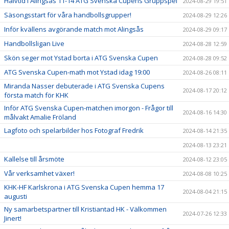
Halvtid i Alingsås 11-14 ATG Svenska Cupens Gruppspel
2024-08-29 19:51
Säsongsstart för våra handbollsgrupper!
2024-08-29 12:26
Inför kvällens avgörande match mot Alingsås
2024-08-29 09:17
Handbollsligan Live
2024-08-28 12:59
Skön seger mot Ystad borta i ATG Svenska Cupen
2024-08-28 09:52
ATG Svenska Cupen-math mot Ystad idag 19:00
2024-08-26 08:11
Miranda Nasser debuterade i ATG Svenska Cupens
2024-08-17 20:12
första match för KHK
Inför ATG Svenska Cupen-matchen imorgon - Frågor till
2024-08-16 14:30
målvakt Amalie Fröland
Lagfoto och spelarbilder hos Fotograf Fredrik
2024-08-14 21:35
2024-08-13 23:21
Kallelse till årsmöte
2024-08-12 23:05
Vår verksamhet växer!
2024-08-08 10:25
KHK-HF Karlskrona i ATG Svenska Cupen hemma 17
2024-08-04 21:15
augusti
Ny samarbetspartner till Kristiantad HK - Välkommen
2024-07-26 12:33
Jinert!