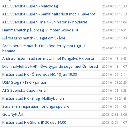
ATG Svenska Cupen - Matchdag
2024-02-25 10:23
ATG Svenska Cupen - Semifinalförlust mot IK Sävehof
2024-02-24 18:53
ATG Svenska Cupen Final4 - En historisk höjdare!
2024-02-19 11:06
Hemmamatch på lördag! Vi möter Skövde HF
2024-02-05 16:21
Gårdagens match - Slaget om Skåne
2024-02-03 10:43
Årets hetaste match: Ett Skånederby mot Lugi HF
2024-01-15 10:45
hemma
Andra vinsten i rad i en match mot Kungälvs HK borta
2024-01-13 16:53
Drömhalvlek av KHK - Övertygande seger mot Önnered
2024-01-11 11:07
Kristianstad HK - Önnereds HK, 10 jan 19:00
2024-01-09 12:41
USM Steg 3 F18 6-7 januari
2024-01-03 20:23
ATG Svenska Cupen Final4
2024-01-03 16:38
Kristianstad HK - 3 lag i Hallbybollen
2024-01-02 21:18
Sarah - En inspiration för unga spelare!
2024-01-02 11:03
Gott Nytt År!
2023-12-31 13:05
Kristianstad HK-Skuru IK 30 dec 14:00
2023-12-29 11:07