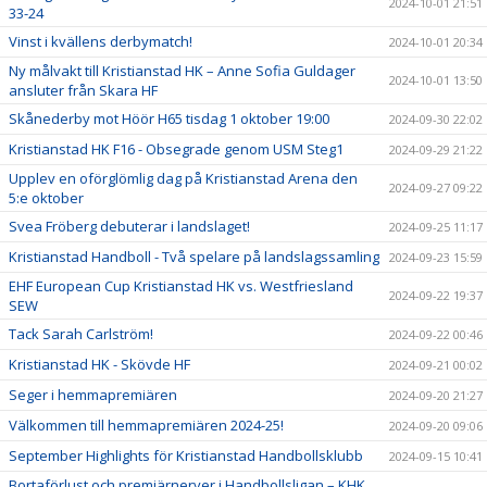
2024-10-01 21:51
33-24
Vinst i kvällens derbymatch!
2024-10-01 20:34
Ny målvakt till Kristianstad HK – Anne Sofia Guldager
2024-10-01 13:50
ansluter från Skara HF
Skånederby mot Höör H65 tisdag 1 oktober 19:00
2024-09-30 22:02
Kristianstad HK F16 - Obsegrade genom USM Steg1
2024-09-29 21:22
Upplev en oförglömlig dag på Kristianstad Arena den
2024-09-27 09:22
5:e oktober
Svea Fröberg debuterar i landslaget!
2024-09-25 11:17
Kristianstad Handboll - Två spelare på landslagssamling
2024-09-23 15:59
EHF European Cup Kristianstad HK vs. Westfriesland
2024-09-22 19:37
SEW
Tack Sarah Carlström!
2024-09-22 00:46
Kristianstad HK - Skövde HF
2024-09-21 00:02
Seger i hemmapremiären
2024-09-20 21:27
Välkommen till hemmapremiären 2024-25!
2024-09-20 09:06
September Highlights för Kristianstad Handbollsklubb
2024-09-15 10:41
Bortaförlust och premiärnerver i Handbollsligan – KHK