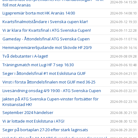
2024-09-14 15:59
föll mot Aranäs
Ligapremiär borta mot HK Aranäs 14:00
2024-09-14 08:10
Kvartsfinalmotståndare i Svenska cupen klar!
2024-09-12 19:33
Vi är klara för Kvartsfinal i ATG Svenska Cupen!
2024-09-11 22:28
Gameday - Åttondelsfinal ATG Svenska Cupen
2024-09-11 07:16
Hemmapremiärerbjudande mot Skövde HF 20/9
2024-09-09 16:16
Två debutanter i A-laget!
2024-09-08 09:28
Träningsmatch mot Lugi HF 7 sep 16:30
2024-09-06 10:48
Seger i åttondelsfinal #1 mot Eskilstuna GUIF
2024-09-04 21:51
Vinst i första åttondelsfinalen mot GUIF med 36-25
2024-09-04 20:36
Livesändning onsdag 4/9 19:00 - ATG Svenska Cupen
2024-09-03 22:31
Jakten på ATG Svenska Cupen-vinster fortsätter för
2024-09-02 23:16
Kristianstad HK!
September 2024 händelser
2024-08-30 21:53
Vi är lottade mot Eskilstuna i ATG!
2024-08-30 12:10
Seger på bortaplan 27-20 efter stark laginsats
2024-08-29 20:31