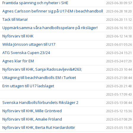
Framtida spänning och nyheter i SHE
2023-06-30 09:57
Agnes Carlsson befinner sig på U17-EM i beachhandboll
2023-06-28 18:20
Tack till Maria!
2023-06-20 11:12
Uppmärksamma våra handbollsspelare på riksläger!
2023-06-16 10:33
Nyförvärv till KHK
2023-06-12 14:18
Wilda Jönsson uttagen till U17
2023-06-01 05:26
ATG Svenska Cupen 23/24
2023-05-24 15:21
Agnes klar för EM
2023-05-24 07:29
Nyförvärv till KHK, Sanja Radosavljevi&#263;
2023-05-23 10:44
Uttagning till beachhandbolls EM i Turkiet
2023-05-21 08:44
Erin uttagen till U17 ladslaget
2023-05-20 21:48
2023-05-17 09:43
Svenska Handbollsförbundets Riksläger 2
2023-05-13 08:44
Nyförvärv till KHK, Mille Gröntved
2023-05-12 15:36
Nyförvärv till KHK, Amalie Fröland
2023-05-07 08:29
Nyförvärv till KHK, Berta Rut Hardardottir
2023-05-05 15:38