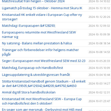
Matchresultat från helgen – Oktober 2024
2024-10-14 10:02
Ligamatch på tisdag 15 oktober - Hemma mot Skuru IK
2024-10-13 10:12
Kristianstad HK enkelt vidare i European Cup efter ny
2024-10-12 20:26
storseger!
Matchdag i Europacupen &#128293;
2024-10-12 09:32
Europacupens returmöte mot Westfriesland SEW
2024-10-10 09:59
närmar sig
Ny satsning - Balans mellan prestation & hälsa
2024-10-08 18:54
Träningar och förberedelser inför helgens matcher
2024-10-08 14:53
pågår
Seger i Europacupen mot Westfriesland SEW med 32-23
2024-10-05 20:33
Matchdag, Europacup och Handbollsfest
2024-10-05 10:09
Lägesuppdatering & utvecklingsresan framåt
2024-10-04 10:44
Stötta Kristianstad Handboll genom Stadium – så enkelt
2024-10-03 14:27
är det! &#129505;&#129342;&#8205;&#9792;&#650
Anmäl dig till Stora handbollsskolan
2024-10-02 12:31
Kristianstad HK mot Westfriesland SEW – Europa Cup
2024-10-01 23:47
och Handbollsfest den 5 oktober!
En seger som ger mersmak - Derbyvinst mot H65 med