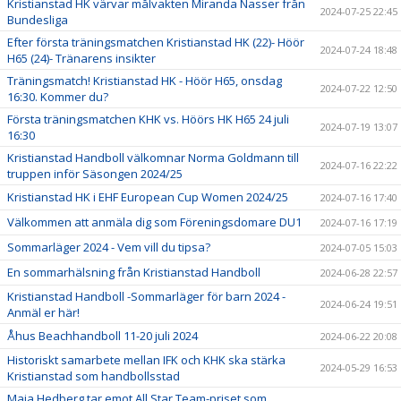
Kristianstad HK värvar målvakten Miranda Nasser från
2024-07-25 22:45
Bundesliga
Efter första träningsmatchen Kristianstad HK (22)- Höör
2024-07-24 18:48
H65 (24)- Tränarens insikter
Träningsmatch! Kristianstad HK - Höör H65, onsdag
2024-07-22 12:50
16:30. Kommer du?
Första träningsmatchen KHK vs. Höörs HK H65 24 juli
2024-07-19 13:07
16:30
Kristianstad Handboll välkomnar Norma Goldmann till
2024-07-16 22:22
truppen inför Säsongen 2024/25
Kristianstad HK i EHF European Cup Women 2024/25
2024-07-16 17:40
Välkommen att anmäla dig som Föreningsdomare DU1
2024-07-16 17:19
Sommarläger 2024 - Vem vill du tipsa?
2024-07-05 15:03
En sommarhälsning från Kristianstad Handboll
2024-06-28 22:57
Kristianstad Handboll -Sommarläger för barn 2024 -
2024-06-24 19:51
Anmäl er här!
Åhus Beachhandboll 11-20 juli 2024
2024-06-22 20:08
Historiskt samarbete mellan IFK och KHK ska stärka
2024-05-29 16:53
Kristianstad som handbollsstad
Maja Hedberg tar emot All Star Team-priset som