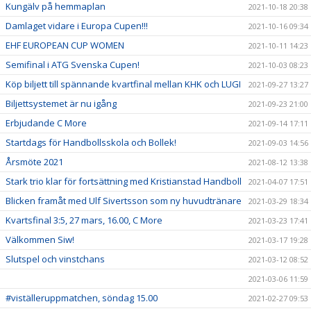
Kungälv på hemmaplan
2021-10-18 20:38
Damlaget vidare i Europa Cupen!!!
2021-10-16 09:34
EHF EUROPEAN CUP WOMEN
2021-10-11 14:23
Semifinal i ATG Svenska Cupen!
2021-10-03 08:23
Köp biljett till spännande kvartfinal mellan KHK och LUGI
2021-09-27 13:27
Biljettsystemet är nu igång
2021-09-23 21:00
Erbjudande C More
2021-09-14 17:11
Startdags för Handbollsskola och Bollek!
2021-09-03 14:56
Årsmöte 2021
2021-08-12 13:38
Stark trio klar för fortsättning med Kristianstad Handboll
2021-04-07 17:51
Blicken framåt med Ulf Sivertsson som ny huvudtränare
2021-03-29 18:34
Kvartsfinal 3:5, 27 mars, 16.00, C More
2021-03-23 17:41
Välkommen Siw!
2021-03-17 19:28
Slutspel och vinstchans
2021-03-12 08:52
2021-03-06 11:59
#viställeruppmatchen, söndag 15.00
2021-02-27 09:53