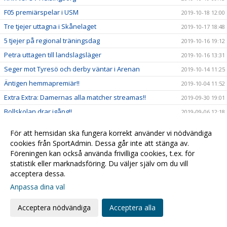
F05 premiärspelar i USM
2019-10-18 12:00
Tre tjejer uttagna i Skånelaget
2019-10-17 18:48
5 tjejer på regional träningsdag
2019-10-16 19:12
Petra uttagen till landslagsläger
2019-10-16 13:31
Seger mot Tyresö och derby väntar i Arenan
2019-10-14 11:25
Äntigen hemmapremiär!!
2019-10-04 11:52
Extra Extra: Damernas alla matcher streamas!!
2019-09-30 19:01
Bollskolan drar igång!!
2019-09-06 12:18
Reserapport från Danmark!
2019-08-19 13:02
För att hemsidan ska fungera korrekt använder vi nödvändiga
Träningsmatcher för Damer A
2019-07-31 13:18
cookies från SportAdmin. Dessa går inte att stänga av.
Föreningen kan också använda frivilliga cookies, t.ex. för
Beachhandboll med F09
2019-07-25 11:19
statistik eller marknadsföring. Du väljer själv om du vill
Framgång i sanden!
2019-07-17 13:00
acceptera dessa.
Mer Partille!
2019-07-05 17:21
Anpassa dina val
Klassikern: Partille Cup!
2019-07-03 14:55
Acceptera nödvändiga
Acceptera alla
Rapport från Kroatien
2019-06-20 19:06
Framgångar för våra yngre tjejer!
2019-06-12 09:04