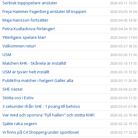
Serbisk toppspelare ansluter
2020-05-11 16:33
Freja Hammer Fagerberg ansluter till truppen
2020-05-05 19:34
Maja Hansson fortsätter
2020-04-30 14:50
Petra Kudlackova förlänger!
2020-04-24 10:36
Ytterligare spelare klar!
2020-04-02 17:04
Välkommen retur!
2020-03-27 18:55
USM
2020-03-20 11:36
Matchen KHK - Skånela är inställd!
2020-03-13 17:10
USM är tyvärr helt inställt
2020-03-13 13:32
Publikfria matcher i helgen! Gäller alla
2020-03-11 20:39
SHE nästa!
2020-03-06 22:30
Stötta oss i Eslöv
2020-03-05 11:53
3 sekunder ifrån SHE - 1 poäng till behövs
2020-03-01 07:49
Var med och sponsra "Fyll hallen" och stötta KHK!
2020-02-25 19:44
Sjätte raka segern
2020-02-22 19:15
Vi finns på C4 Shopping under sportlovet
2020-02-17 12:52