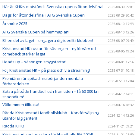
Här är KHK:s motstånd i Svenska cupens åttondelsfinal
2025-08-30 09:01
Dags för åttondelsfinal i ATG Svenska Cupen!
2025-08-29 20:42
Årsmöte 2025
2025-08-10 17:53
ATG Svenska Cupen på hemmaplan!
2025-08-10 12:26
Bli en del av laget – engagera dig ideellt i klubben!
2025-08-07 09:49
Kristianstad HK rustar för säsongen – nyförvärv och
2025-08-05 19:24
comeback stärker laget
Heads up – säsongen smygstartar!
2025-08-01 17:56
Följ Kristianstad HK – på plats och via streaming!
2025-07-31 10:18
Premiären är spikad -nu börjar den mentala
2025-07-13 17:04
förberedelsen
Satsa på både handboll och framtiden – få 60 000 kr i
2025-04-17 14:11
stipendium!
Välkommen tillbaka!
2025-04-16 18:32
Rädda Kristianstad Handbollsklubb – Korvförsäljning
2024-12-14 12:26
utanför Elgiganten!
Rädda KHK!
2024-11-21 09:21
Kristianstad-spelare klara för Handbolls-EM 2024!
2024-11-21 06:59