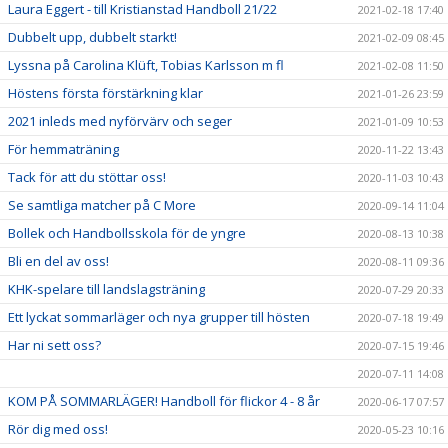
Laura Eggert - till Kristianstad Handboll 21/22
2021-02-18 17:40
Dubbelt upp, dubbelt starkt!
2021-02-09 08:45
Lyssna på Carolina Klüft, Tobias Karlsson m fl
2021-02-08 11:50
Höstens första förstärkning klar
2021-01-26 23:59
2021 inleds med nyförvärv och seger
2021-01-09 10:53
För hemmaträning
2020-11-22 13:43
Tack för att du stöttar oss!
2020-11-03 10:43
Se samtliga matcher på C More
2020-09-14 11:04
Bollek och Handbollsskola för de yngre
2020-08-13 10:38
Bli en del av oss!
2020-08-11 09:36
KHK-spelare till landslagsträning
2020-07-29 20:33
Ett lyckat sommarläger och nya grupper till hösten
2020-07-18 19:49
Har ni sett oss?
2020-07-15 19:46
2020-07-11 14:08
KOM PÅ SOMMARLÄGER! Handboll för flickor 4 - 8 år
2020-06-17 07:57
Rör dig med oss!
2020-05-23 10:16