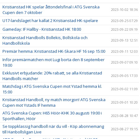
Kristianstad HK spelar åttondelsfinal i ATG Svenska
2023-10-02 18:36
Cupen den 7 oktober
U17-landslaget har kallat 2 Kristianstad HK-spelare
2023-09-25 07:29
Gameday: IF Hallby - Kristianstad HK 18:00
2023-09-22 09:19
Kristianstad Handbolls Bollekis, Bollskola och
2023-09-13 12:51
Handbollskola
Premiär hemma: Kristianstad HK-Skara HF 16 sep 15:00
2023-09-11 12:03
Inför premiärmatchen mot Lugi borta den 8 september
2023-09-07 09:10
19:00
Exklusivt erbjudande: 20% rabatt, se alla Kristianstad
2023-09-05 17:33
Handbolls matcher
Matchdag i ATG Svenska Cupen mot Ystad hemma kl.
2023-09-02 11:09
15:00
Kristianstad Handboll, ny match imorgon! ATG Svenska
2023-09-01 10:20
Cupen mot Ystads IF hemma
ATG Svenska Cupen: H65 Höör-KHK 30 augusti 19:00 i
2023-08-28 10:47
Sporthallen, Höör
Se toppklassig handboll när du vill - Köp abonnemang
2023-08-27 19:15
till Hanbollsligan Live