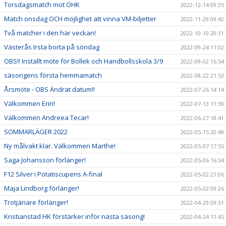
Torsdagsmatch mot ÖHK
2022-12-14 09:35
Match onsdag OCH möjlighet att vinna VM-biljetter
2022-11-29 09:42
Två matcher i den här veckan!
2022-10-10 20:31
Västerås Irsta borta på söndag
2022-09-24 11:02
OBS!! Inställt möte för Bollek och Handbollsskola 3/9
2022-09-02 16:54
säsongens första hemmamatch
2022-08-22 21:53
Årsmöte - OBS Ändrat datum!!
2022-07-26 14:14
Välkommen Erin!
2022-07-13 11:59
Välkommen Andreea Tecar!
2022-06-27 18:41
SOMMARLÄGER 2022
2022-05-15 20:49
Ny målvakt klar. Välkommen Marthe!
2022-05-07 17:55
Saga Johansson förlänger!
2022-05-06 16:34
F12 Silver i Potatiscupens A-final
2022-05-02 21:06
Maja Lindborg förlänger!
2022-05-02 09:26
Trotjänare förlänger!
2022-04-29 09:31
Kristianstad HK förstärker inför nästa säsong!
2022-04-24 11:45