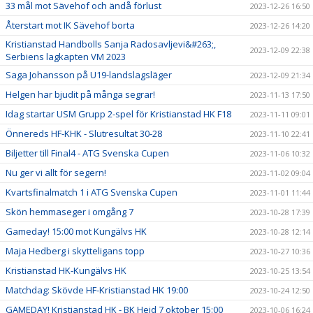
33 mål mot Sävehof och ändå förlust
2023-12-26 16:50
Återstart mot IK Sävehof borta
2023-12-26 14:20
Kristianstad Handbolls Sanja Radosavljevi&#263;,
2023-12-09 22:38
Serbiens lagkapten VM 2023
Saga Johansson på U19-landslagsläger
2023-12-09 21:34
Helgen har bjudit på många segrar!
2023-11-13 17:50
Idag startar USM Grupp 2-spel för Kristianstad HK F18
2023-11-11 09:01
Önnereds HF-KHK - Slutresultat 30-28
2023-11-10 22:41
Biljetter till Final4 - ATG Svenska Cupen
2023-11-06 10:32
Nu ger vi allt för segern!
2023-11-02 09:04
Kvartsfinalmatch 1 i ATG Svenska Cupen
2023-11-01 11:44
Skön hemmaseger i omgång 7
2023-10-28 17:39
Gameday! 15:00 mot Kungälvs HK
2023-10-28 12:14
Maja Hedberg i skytteligans topp
2023-10-27 10:36
Kristianstad HK-Kungälvs HK
2023-10-25 13:54
Matchdag: Skövde HF-Kristianstad HK 19:00
2023-10-24 12:50
GAMEDAY! Kristianstad HK - BK Heid 7 oktober 15:00
2023-10-06 16:24