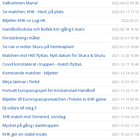
Välkommen Maria!
2022-04-22 09:38
Se matchen, KHK - Heid, på plats
2022-03-17 17:13
Biljetter KHK vs Lugi HK
2022-03-07
Handbollsskola och Bollek kör igång 5 mars
2022-02-18 10:53
Förstärkning i målet
2022-02-07 19:58
Se när vi möter Skuru på hemmaplan!
2022-01-31 10:00
Matchen mot H65 flyttas. Nytt datum för Skara & Skuru
2021-12-20 10:09
Covid konstaterat i truppen - match flyttas
2021-12-17 19:40
Kommande matcher - biljetter
2021-12-14 13:32
Mirja lämnar i förtid
2021-12-03 19:17
Fortsatt Europacupspel för Kristianstad Handboll
2021-11-25 11:41
Biljetter till Euroropacupsmatchen /Tickets to EHF-game
2021-11-19 09:30
DJ vidare till steg 3
2021-11-14 22:29
SHE-match mot Önnered, söndag
2021-11-04 14:25
Mycket på gång i damtruppen
2021-11-02 11:35
KHK gör en stabil insats
2021-10-22 21:14