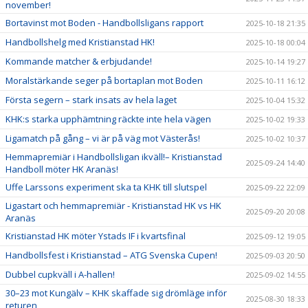
november!
Bortavinst mot Boden - Handbollsligans rapport
2025-10-18 21:35
Handbollshelg med Kristianstad HK!
2025-10-18 00:04
Kommande matcher & erbjudande!
2025-10-14 19:27
Moralstärkande seger på bortaplan mot Boden
2025-10-11 16:12
Första segern – stark insats av hela laget
2025-10-04 15:32
KHK:s starka upphämtning räckte inte hela vägen
2025-10-02 19:33
Ligamatch på gång – vi är på väg mot Västerås!
2025-10-02 10:37
Hemmapremiär i Handbollsligan ikväll!– Kristianstad
2025-09-24 14:40
Handboll möter HK Aranäs!
Uffe Larssons experiment ska ta KHK till slutspel
2025-09-22 22:09
Ligastart och hemmapremiär - Kristianstad HK vs HK
2025-09-20 20:08
Aranäs
Kristianstad HK möter Ystads IF i kvartsfinal
2025-09-12 19:05
Handbollsfest i Kristianstad – ATG Svenska Cupen!
2025-09-03 20:50
Dubbel cupkväll i A-hallen!
2025-09-02 14:55
30–23 mot Kungälv – KHK skaffade sig drömläge inför
2025-08-30 18:33
returen