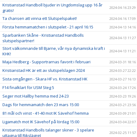
Kristianstad Handboll bjuder in Ungdomslag upp 16 år
2024-04-16 23:29
gratis!
Ta chansen att vinna ett Slutspelspaket!
2024-04-16 17:09
Första hemmamatchen i slutspelet - 21 april 16:15
2024-04-13 14:16
Sparbanken Skåne - Kristianstad Handbolls
2024-04-13 11:27
slutspelspartner!
Stort välkomnande till Bjarne, vår nya dynamiska kraft i
2024-04-13 11:21
KHK!
Maja Hedberg - Supportrarnas favorit i februari
2024-03-31 18:16
Kristianstad HK är ett av slutspelslagen 2024
2024-03-27 22:22
Sista omgången - Skara HF vs. Kristianstad HK
2024-03-27 16:13
F14 finalklart för USM Steg 5
2024-03-24 17:26
Seger mot Hallby hemma med 24-23
2024-03-23 19:26
Dags för hemmamatch den 23 mars 15:00
2024-03-21 23:56
81 mål och vinst - 41-40 mot IK Sävehof hemma
2024-03-09 21:01
Ligamatch mot IK Sävehof på lördag 15:00
2024-03-04 22:07
Kristianstad Handbolls talanger skiner - 3 spelare
2024-02-25 11:57
uttagna till Rikslägret