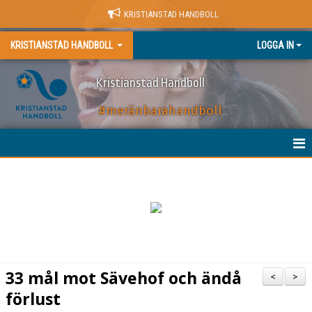
KRISTIANSTAD HANDBOLL
KRISTIANSTAD HANDBOLL
LOGGA IN
Kristianstad Handboll
#meränbarahandboll
HEM
NYHETER
BILJETTER
MATCHER
33 mål mot Sävehof och ändå
<
>
KALENDER
förlust