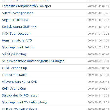
Fantastisk förtjänst från Folkspel
2019-11-11 07:09
Succé i Sverigecupen
2019-11-10 18:45
Seger i Eskilstuna
2019-11-10 16:32
Se Eskilstuna GUIF-KHK
2019-11-10 10:45
Inför Sverigecupen
2019-11-07 19:06
Hemmamatcher V45
2019-11-06 11:00
Storseger mot Hellton
2019-11-02 16:27
Slå till på lördag!
2019-10-31 08:40
Se allsvenskans matcher gratis i 14 dagar
2019-10-29 10:38
Guld i Arena Cup
2019-10-29 06:50
Förlust mot Kärra
2019-10-26 15:38
Allsvenskan: Kärra-KHK
2019-10-25 21:41
KHK i Arena Cup
2019-10-24 08:57
Så gick det för F05 i steg 1
2019-10-21 12:25
Storseger mot OV Helsingborg
2019-10-20 19:39
KHK vs. OV Helsingborg
2019-10-19 09:13