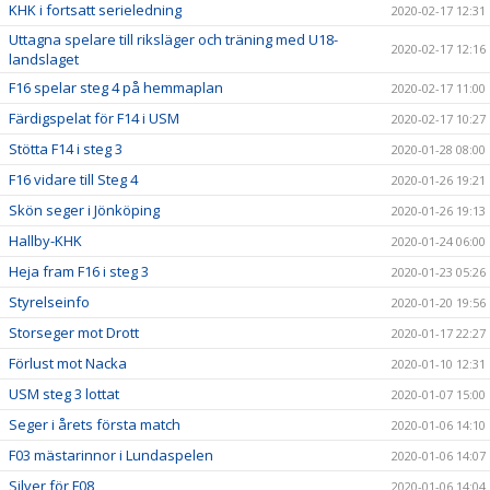
KHK i fortsatt serieledning
2020-02-17 12:31
Uttagna spelare till riksläger och träning med U18-
2020-02-17 12:16
landslaget
F16 spelar steg 4 på hemmaplan
2020-02-17 11:00
Färdigspelat för F14 i USM
2020-02-17 10:27
Stötta F14 i steg 3
2020-01-28 08:00
F16 vidare till Steg 4
2020-01-26 19:21
Skön seger i Jönköping
2020-01-26 19:13
Hallby-KHK
2020-01-24 06:00
Heja fram F16 i steg 3
2020-01-23 05:26
Styrelseinfo
2020-01-20 19:56
Storseger mot Drott
2020-01-17 22:27
Förlust mot Nacka
2020-01-10 12:31
USM steg 3 lottat
2020-01-07 15:00
Seger i årets första match
2020-01-06 14:10
F03 mästarinnor i Lundaspelen
2020-01-06 14:07
Silver för F08
2020-01-06 14:04