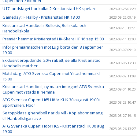
Cupen den 7 oktober
U17-landslaget har kallat 2 Kristianstad HK-spelare
2023-09-25 07:29
Gameday: IF Hallby - Kristianstad HK 18:00
2023-09-22 09:19
Kristianstad Handbolls Bollekis, Bollskola och
2023-09-13 12:51
Handbollskola
Premiär hemma: Kristianstad HK-Skara HF 16 sep 15:00
2023-09-11 12:03
Inför premiärmatchen mot Lugi borta den 8 september
2023-09-07 09:10
19:00
Exklusivt erbjudande: 20% rabatt, se alla Kristianstad
2023-09-05 17:33
Handbolls matcher
Matchdag i ATG Svenska Cupen mot Ystad hemma kl.
2023-09-02 11:09
15:00
Kristianstad Handboll, ny match imorgon! ATG Svenska
2023-09-01 10:20
Cupen mot Ystads IF hemma
ATG Svenska Cupen: H65 Höör-KHK 30 augusti 19:00 i
2023-08-28 10:47
Sporthallen, Höör
Se toppklassig handboll när du vill - Köp abonnemang
2023-08-27 19:15
till Hanbollsligan Live
ATG Svenska Cupen: Höör H65 - Kristianstad HK 30 aug
2023-08-26 13:27
19:00