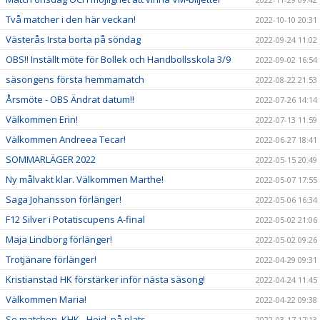
Två matcher i den här veckan!
2022-10-10 20:31
Västerås Irsta borta på söndag
2022-09-24 11:02
OBS!! Inställt möte för Bollek och Handbollsskola 3/9
2022-09-02 16:54
säsongens första hemmamatch
2022-08-22 21:53
Årsmöte - OBS Ändrat datum!!
2022-07-26 14:14
Välkommen Erin!
2022-07-13 11:59
Välkommen Andreea Tecar!
2022-06-27 18:41
SOMMARLÄGER 2022
2022-05-15 20:49
Ny målvakt klar. Välkommen Marthe!
2022-05-07 17:55
Saga Johansson förlänger!
2022-05-06 16:34
F12 Silver i Potatiscupens A-final
2022-05-02 21:06
Maja Lindborg förlänger!
2022-05-02 09:26
Trotjänare förlänger!
2022-04-29 09:31
Kristianstad HK förstärker inför nästa säsong!
2022-04-24 11:45
Välkommen Maria!
2022-04-22 09:38
Se matchen, KHK - Heid, på plats
2022-03-17 17:13