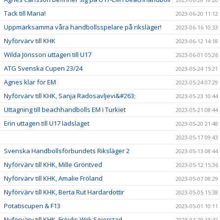
Tack till Maria!
2023-06-20 11:12
Uppmärksamma våra handbollsspelare på riksläger!
2023-06-16 10:33
Nyförvärv till KHK
2023-06-12 14:18
Wilda Jönsson uttagen till U17
2023-06-01 05:26
ATG Svenska Cupen 23/24
2023-05-24 15:21
Agnes klar för EM
2023-05-24 07:29
Nyförvärv till KHK, Sanja Radosavljevi&#263;
2023-05-23 10:44
Uttagning till beachhandbolls EM i Turkiet
2023-05-21 08:44
Erin uttagen till U17 ladslaget
2023-05-20 21:48
2023-05-17 09:43
Svenska Handbollsförbundets Riksläger 2
2023-05-13 08:44
Nyförvärv till KHK, Mille Gröntved
2023-05-12 15:36
Nyförvärv till KHK, Amalie Fröland
2023-05-07 08:29
Nyförvärv till KHK, Berta Rut Hardardottir
2023-05-05 15:38
Potatiscupen & F13
2023-05-01 10:11
Nyförvärv till KHK, Fröjdis Wiik Seierstad
2023-04-29 13:42