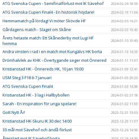
ATG Svenska Cupen - Semifinalförlust mot IK Sävehof
2024-02-24 18:53
ATG Svenska Cupen Final4 - En historisk höjdare!
2024-02-19 11:06
Hemmamatch på lördag! Vi möter Skövde HF
2024-02-05 16:21
Gårdagens match - Slaget om Skåne
2024-02-03 10:43
Årets hetaste match: Ett Skånederby mot Lugi HF
2024-01-15 10:45
hemma
Andra vinsten i rad i en match mot Kungälvs HK borta
2024-01-13 16:53
Drömhalvlek av KHK - Övertygande seger mot Önnered
2024-01-11 11:07
Kristianstad HK - Önnereds HK, 10 jan 19:00
2024-01-09 12:41
USM Steg 3 F18 6-7 januari
2024-01-03 20:23
ATG Svenska Cupen Final4
2024-01-03 16:38
Kristianstad HK - 3 lag i Hallbybollen
2024-01-02 21:18
Sarah - En inspiration för unga spelare!
2024-01-02 11:03
Gott Nytt År!
2023-12-31 13:05
Kristianstad HK-Skuru IK 30 dec 14:00
2023-12-29 11:07
33 mål mot Sävehof och ändå förlust
2023-12-26 16:50
Återstart mot IK Sävehof borta
2023-12-26 14:20