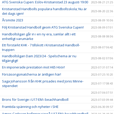
ATG Svenska Cupen: Eslöv-Kristianstad 23 augusti 19:00
2023-08-21 21:25
Kristianstad Handbolls populära handbollsskola; Nu är
2023-08-20 22:36
det dags igen!
Årsmöte 2023
2023-08-09 10:06
Följ Kristianstad Handboll geom ATG Svenska Cupen!
2023-08-09 07:01
Handbollsligan går in i en ny era, samlar allt i ett
2023-08-08 08:06
enhetligt varumärke
Ett förstärkt KHK - 7 tillskott i Kristianstad Handboll-
2023-08-07 06:42
truppen
Handbollsligan Dam 2023/24 - Spelschema är nu
2023-08-02 07:06
tillgängligt!
En imponerade prestation mot H65 Höör!
2023-07-31 07:14
Försäsongsmatcherna är äntligen här!
2023-07-25 10:20
Saga Johansson från KHK prisades med Jonis Minne-
2023-07-17 08:43
stipendiet
2023-07-06 07:51
Brons för Sverige i U17-EM i beachhandboll
2023-07-03 09:44
Framtida spänning och nyheter i SHE
2023-06-30 09:57
Agnes Carlsson befinner sig på U17-EM i beachhandboll
2023-06-28 18:20