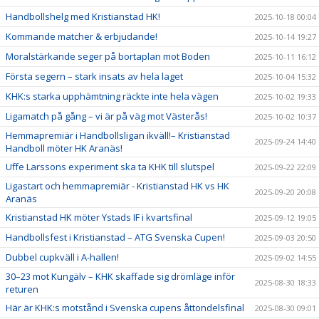
Handbollshelg med Kristianstad HK!
2025-10-18 00:04
Kommande matcher & erbjudande!
2025-10-14 19:27
Moralstärkande seger på bortaplan mot Boden
2025-10-11 16:12
Första segern – stark insats av hela laget
2025-10-04 15:32
KHK:s starka upphämtning räckte inte hela vägen
2025-10-02 19:33
Ligamatch på gång – vi är på väg mot Västerås!
2025-10-02 10:37
Hemmapremiär i Handbollsligan ikväll!– Kristianstad
2025-09-24 14:40
Handboll möter HK Aranäs!
Uffe Larssons experiment ska ta KHK till slutspel
2025-09-22 22:09
Ligastart och hemmapremiär - Kristianstad HK vs HK
2025-09-20 20:08
Aranäs
Kristianstad HK möter Ystads IF i kvartsfinal
2025-09-12 19:05
Handbollsfest i Kristianstad – ATG Svenska Cupen!
2025-09-03 20:50
Dubbel cupkväll i A-hallen!
2025-09-02 14:55
30–23 mot Kungälv – KHK skaffade sig drömläge inför
2025-08-30 18:33
returen
Här är KHK:s motstånd i Svenska cupens åttondelsfinal
2025-08-30 09:01