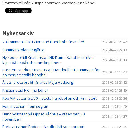
Stort tack till vår Slutspelspartner Sparbanken Skåne!
Nyhetsarkiv
Välkommen till Kristianstad Handbolls årsmöte!
2026-08-06 20:42
Sommarskolan är igång!
2026-04-29 22:19
Ny sponsor till Kristianstad HK Dam – Karabin stärker
2026-04-13 09:13
laget både på och utanför planen
Partners stärker Kristianstad Handboll – tillsammans för
2026-03-10 10:47
en mer jämställd handboll
Årets Idrottsprofil - Grattis Maja Hedberg!
2026-02-28 21:52
Kristianstad HK – nu kör vi!
2026-02-24 23:19
Köp VM-Lotten 50/50 – stötta handbollen och vinn stort
2025-12-01 20:36
Fem matcher – fem segrar!
2025-11-23 14:49
Handbollsfest på Öppet Rådhus – vi ses den 30
2025-11-23 14:37
november!
Bortavinst mot Boden - Handbollsligans rapport
2025-10-18 21:35