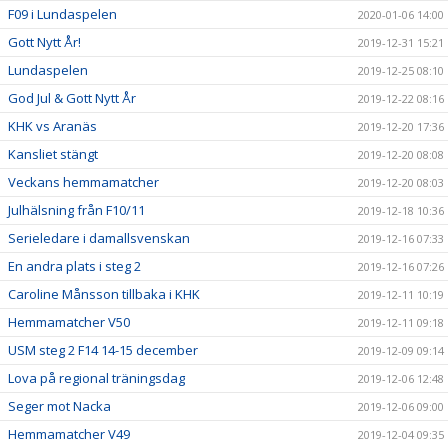
F09 i Lundaspelen
2020-01-06 14:00
Gott Nytt År!
2019-12-31 15:21
Lundaspelen
2019-12-25 08:10
God Jul & Gott Nytt År
2019-12-22 08:16
KHK vs Aranäs
2019-12-20 17:36
Kansliet stängt
2019-12-20 08:08
Veckans hemmamatcher
2019-12-20 08:03
Julhälsning från F10/11
2019-12-18 10:36
Serieledare i damallsvenskan
2019-12-16 07:33
En andra plats i steg 2
2019-12-16 07:26
Caroline Månsson tillbaka i KHK
2019-12-11 10:19
Hemmamatcher V50
2019-12-11 09:18
USM steg 2 F14 14-15 december
2019-12-09 09:14
Lova på regional träningsdag
2019-12-06 12:48
Seger mot Nacka
2019-12-06 09:00
Hemmamatcher V49
2019-12-04 09:35