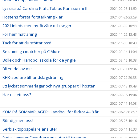
Lyssna på Carolina Klüft, Tobias Karlsson m fl
2021-02-08 11:50
Höstens första förstärkning klar
2021-01-26 23:59
2021 inleds med nyförvärv och seger
2021-01-09 10:53
För hemmaträning
2020-11-22 13:43
Tack för att du stöttar oss!
2020-11-03 10:43
Se samtliga matcher på C More
2020-09-14 11:04
Bollek och Handbollsskola för de yngre
2020-08-13 10:38
Bli en del av oss!
2020-08-11 09:36
KHK-spelare till landslagsträning
2020-07-29 20:33
Ett lyckat sommarläger och nya grupper till hösten
2020-07-18 19:49
Har ni sett oss?
2020-07-15 19:46
2020-07-11 14:08
KOM PÅ SOMMARLÄGER! Handboll för flickor 4 - 8 år
2020-06-17 07:57
Rör dig med oss!
2020-05-23 10:16
Serbisk toppspelare ansluter
2020-05-11 16:33
Freja Hammer Fagerberg ansluter till truppen
2020-05-05 19:34