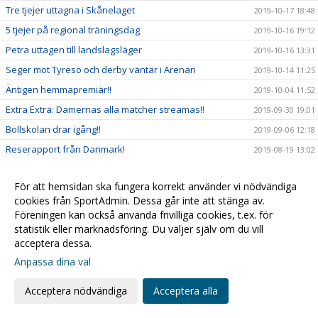
Tre tjejer uttagna i Skånelaget
2019-10-17 18:48
5 tjejer på regional träningsdag
2019-10-16 19:12
Petra uttagen till landslagsläger
2019-10-16 13:31
Seger mot Tyresö och derby väntar i Arenan
2019-10-14 11:25
Äntigen hemmapremiär!!
2019-10-04 11:52
Extra Extra: Damernas alla matcher streamas!!
2019-09-30 19:01
Bollskolan drar igång!!
2019-09-06 12:18
Reserapport från Danmark!
2019-08-19 13:02
Träningsmatcher för Damer A
2019-07-31 13:18
För att hemsidan ska fungera korrekt använder vi nödvändiga
Beachhandboll med F09
2019-07-25 11:19
cookies från SportAdmin. Dessa går inte att stänga av.
Framgång i sanden!
2019-07-17 13:00
Föreningen kan också använda frivilliga cookies, t.ex. för
statistik eller marknadsföring. Du väljer själv om du vill
Mer Partille!
2019-07-05 17:21
acceptera dessa.
Klassikern: Partille Cup!
2019-07-03 14:55
Anpassa dina val
Rapport från Kroatien
2019-06-20 19:06
Framgångar för våra yngre tjejer!
2019-06-12 09:04
Acceptera nödvändiga
Acceptera alla
Ny spelare klar för Damer A!
2019-06-03 12:07