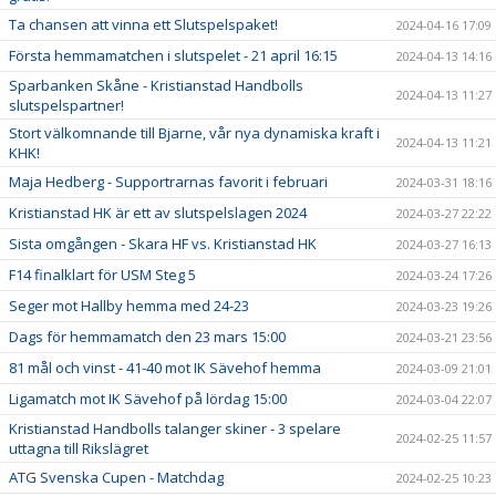
Ta chansen att vinna ett Slutspelspaket!
2024-04-16 17:09
Första hemmamatchen i slutspelet - 21 april 16:15
2024-04-13 14:16
Sparbanken Skåne - Kristianstad Handbolls
2024-04-13 11:27
slutspelspartner!
Stort välkomnande till Bjarne, vår nya dynamiska kraft i
2024-04-13 11:21
KHK!
Maja Hedberg - Supportrarnas favorit i februari
2024-03-31 18:16
Kristianstad HK är ett av slutspelslagen 2024
2024-03-27 22:22
Sista omgången - Skara HF vs. Kristianstad HK
2024-03-27 16:13
F14 finalklart för USM Steg 5
2024-03-24 17:26
Seger mot Hallby hemma med 24-23
2024-03-23 19:26
Dags för hemmamatch den 23 mars 15:00
2024-03-21 23:56
81 mål och vinst - 41-40 mot IK Sävehof hemma
2024-03-09 21:01
Ligamatch mot IK Sävehof på lördag 15:00
2024-03-04 22:07
Kristianstad Handbolls talanger skiner - 3 spelare
2024-02-25 11:57
uttagna till Rikslägret
ATG Svenska Cupen - Matchdag
2024-02-25 10:23