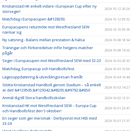
Kristianstad HK enkelt vidare i European Cup efter ny
2024-10-12 20:26
storseger!
Matchdag i Europacupen &#128293;
2024-10-12 09:32
Europacupens returmöte mot Westfriesland SEW
2024-10-10 09:59
närmar sig
Ny satsning - Balans mellan prestation & hälsa
2024-10-08 18:54
Träningar och förberedelser inför helgens matcher
2024-10-08 14:53
pågår
Seger i Europacupen mot Westfriesland SEW med 32-23
2024-10-05 20:33
Matchdag, Europacup och Handbollsfest
2024-10-05 10:09
Lägesuppdatering & utvecklingsresan framåt
2024-10-04 10:44
Stötta Kristianstad Handboll genom Stadium – så enkelt
2024-10-03 14:27
är det! &#129505;&#129342;&#8205;&#9792;&#650
Anmäl dig till Stora handbollsskolan
2024-10-02 12:31
Kristianstad HK mot Westfriesland SEW – Europa Cup
2024-10-01 23:47
och Handbollsfest den 5 oktober!
En seger som ger mersmak - Derbyvinst mot H65 med
2024-10-01 21:51
33-24