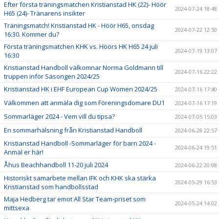
Efter första träningsmatchen Kristianstad HK (22)- Höör
2024-07-24 18:48
H65 (24)- Tränarens insikter
Träningsmatch! Kristianstad HK - Höör H65, onsdag
2024-07-22 12:50
16:30. Kommer du?
Första träningsmatchen KHK vs. Höörs HK H65 24 juli
2024-07-19 13:07
16:30
Kristianstad Handboll välkomnar Norma Goldmann till
2024-07-16 22:22
truppen inför Säsongen 2024/25
Kristianstad HK i EHF European Cup Women 2024/25
2024-07-16 17:40
Välkommen att anmäla dig som Föreningsdomare DU1
2024-07-16 17:19
Sommarläger 2024 - Vem vill du tipsa?
2024-07-05 15:03
En sommarhälsning från Kristianstad Handboll
2024-06-28 22:57
Kristianstad Handboll -Sommarläger för barn 2024 -
2024-06-24 19:51
Anmäl er här!
Åhus Beachhandboll 11-20 juli 2024
2024-06-22 20:08
Historiskt samarbete mellan IFK och KHK ska stärka
2024-05-29 16:53
Kristianstad som handbollsstad
Maja Hedberg tar emot All Star Team-priset som
2024-05-24 14:02
mittsexa