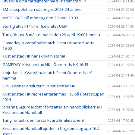
Utveckla dina färdigheter med Kristianstad HK
2024-05-16 11:45
SM-slutspelet och säsongen 2023-24 är över
2024-04-29 20:36
MATCHDAG på måndag den 29 april 19:00
2024-04-28 14:51
Stort grattis F14 till er 8:e plats i USM!
2024-04-28 14:39
Tung förlust & måste-match den 29 april 19:00 hemma
2024-04-24 20:53
Gameday! Kvartsfinalsmatch 3 mot Önnered borta -
2024-04-24 12:04
19:00
Kristianstad HK har skrivit historia!
2024-04-21 20:17
GAMEDAY! Kristianstad HK - Önnereds HK 16:15
2024-04-21 09:50
Inbjudan till Kvartsfinalmatch 2 mot Önnereds HK
2024-04-20 11:46
hemma
Elin Leissner ansluter till Kristianstad HK
2024-04-19 15:12
Kristianstad HK representerar med F13 på Potatiscupen
2024-04-19 09:59
2024
Johanna Sigurdardottir fortsätter sin handbollskarriär i
2024-04-18 09:30
Kristianstad Handboll
Tung förlust i den första kvartsfinalmatchen!
2024-04-17 20:43
Kristianstad Handboll bjuder in Ungdomslag upp 16 år
2024-04-16 23:29
gratis!