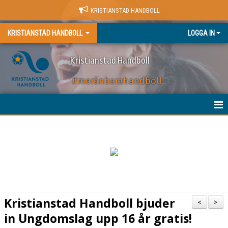
KRISTIANSTAD HANDBOLL
KRISTIANSTAD HANDBOLL
LOGGA IN
Kristianstad Handboll
#meränbarahandboll
HEM
NYHETER
BILJETTER
MATCHER
Kristianstad Handboll bjuder
<
>
KALENDER
in Ungdomslag upp 16 år gratis!