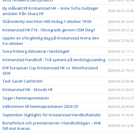
Vinst i kvällens derbymatch!
2024-10-01 20:34
Ny målvakt till Kristianstad HK – Anne Sofia Guldager
2024-10-01 13:50
ansluter från Skara HF
Skånederby mot Höör H65 tisdag 1 oktober 19:00
2024-09-30 22:02
Kristianstad HK F16 - Obsegrade genom USM Steg1
2024-09-29 21:22
Upplev en oförglömlig dag på Kristianstad Arena den
2024-09-27 09:22
5:e oktober
Svea Fröberg debuterar i landslaget!
2024-09-25 11:17
Kristianstad Handboll - Två spelare på landslagssamling
2024-09-23 15:59
EHF European Cup Kristianstad HK vs. Westfriesland
2024-09-22 19:37
SEW
Tack Sarah Carlström!
2024-09-22 00:46
Kristianstad HK - Skövde HF
2024-09-21 00:02
Seger i hemmapremiären
2024-09-20 21:27
Välkommen till hemmapremiären 2024-25!
2024-09-20 09:06
September Highlights för Kristianstad Handbollsklubb
2024-09-15 10:41
Bortaförlust och premiärnerver i Handbollsligan – KHK
2024-09-14 15:59
föll mot Aranäs