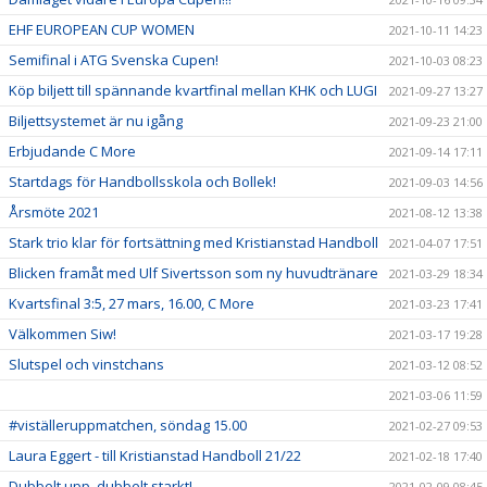
EHF EUROPEAN CUP WOMEN
2021-10-11 14:23
Semifinal i ATG Svenska Cupen!
2021-10-03 08:23
Köp biljett till spännande kvartfinal mellan KHK och LUGI
2021-09-27 13:27
Biljettsystemet är nu igång
2021-09-23 21:00
Erbjudande C More
2021-09-14 17:11
Startdags för Handbollsskola och Bollek!
2021-09-03 14:56
Årsmöte 2021
2021-08-12 13:38
Stark trio klar för fortsättning med Kristianstad Handboll
2021-04-07 17:51
Blicken framåt med Ulf Sivertsson som ny huvudtränare
2021-03-29 18:34
Kvartsfinal 3:5, 27 mars, 16.00, C More
2021-03-23 17:41
Välkommen Siw!
2021-03-17 19:28
Slutspel och vinstchans
2021-03-12 08:52
2021-03-06 11:59
#viställeruppmatchen, söndag 15.00
2021-02-27 09:53
Laura Eggert - till Kristianstad Handboll 21/22
2021-02-18 17:40
Dubbelt upp, dubbelt starkt!
2021-02-09 08:45