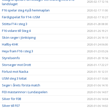
2020-02-17 12:16
landslaget
F16 spelar steg 4 på hemmaplan
2020-02-17 11:00
Färdigspelat för F14 i USM
2020-02-17 10:27
Stötta F14 i steg 3
2020-01-28 08:00
F16 vidare till Steg 4
2020-01-26 19:21
Skön seger i Jönköping
2020-01-26 19:13
Hallby-KHK
2020-01-24 06:00
Heja fram F16 i steg 3
2020-01-23 05:26
Styrelseinfo
2020-01-20 19:56
Storseger mot Drott
2020-01-17 22:27
Förlust mot Nacka
2020-01-10 12:31
USM steg 3 lottat
2020-01-07 15:00
Seger i årets första match
2020-01-06 14:10
F03 mästarinnor i Lundaspelen
2020-01-06 14:07
Silver för F08
2020-01-06 14:04
Silver till F07
2020-01-06 14:02