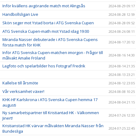
Inför kvällens avgörande match mot Alingsås
2024-08-29 09:17
Handbollsligan Live
2024-08-28 12:59
Skön seger mot Ystad borta i ATG Svenska Cupen
2024-08-28 09:52
ATG Svenska Cupen-math mot Ystad idag 19:00
2024-08-26 08:11
Miranda Nasser debuterade i ATG Svenska Cupens
2024-08-17 20:12
första match för KHK
Inför ATG Svenska Cupen-matchen imorgon - Frågor till
2024-08-16 14:30
målvakt Amalie Fröland
Lagfoto och spelarbilder hos Fotograf Fredrik
2024-08-14 21:35
2024-08-13 23:21
Kallelse till årsmöte
2024-08-12 23:05
Vår verksamhet växer!
2024-08-08 10:25
KHK-HF Karlskrona i ATG Svenska Cupen hemma 17
2024-08-04 21:15
augusti
Ny samarbetspartner till Kristiantad HK - Välkommen
2024-07-26 12:33
Jinert!
Kristianstad HK värvar målvakten Miranda Nasser från
2024-07-25 22:45
Bundesliga