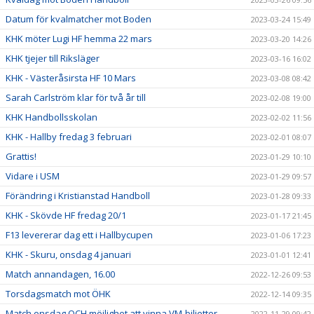
Datum för kvalmatcher mot Boden
2023-03-24 15:49
KHK möter Lugi HF hemma 22 mars
2023-03-20 14:26
KHK tjejer till Riksläger
2023-03-16 16:02
KHK - Västeråsirsta HF 10 Mars
2023-03-08 08:42
Sarah Carlström klar för två år till
2023-02-08 19:00
KHK Handbollsskolan
2023-02-02 11:56
KHK - Hallby fredag 3 februari
2023-02-01 08:07
Grattis!
2023-01-29 10:10
Vidare i USM
2023-01-29 09:57
Förändring i Kristianstad Handboll
2023-01-28 09:33
KHK - Skövde HF fredag 20/1
2023-01-17 21:45
F13 levererar dag ett i Hallbycupen
2023-01-06 17:23
KHK - Skuru, onsdag 4 januari
2023-01-01 12:41
Match annandagen, 16.00
2022-12-26 09:53
Torsdagsmatch mot ÖHK
2022-12-14 09:35
Match onsdag OCH möjlighet att vinna VM-biljetter
2022-11-29 09:42