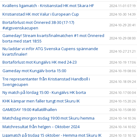
Kvällens ligamatch - Kristianstad HK mot Skara HF
2024-11-01 07:19
Kristianstad HK mot Valur i European Cup
2024-10-30 14:39
Bortaförlust mot Önnered 38-30 (17-17)
2024-10-29 20:41
#atgsvenskacupen
Gameday! Stream kvartsfinalmatchen #1 mot Önnered
2024-10-29 08:00
borta med start 18:55
Nu laddar vi inför ATG Svenska Cupens spännande
2024-10-27 21:21
kvartsfinaler!
Bortaförlust mot Kungälvs HK med 24-23
2024-10-19 17:06
Gameday mot Kungälv borta 15:00
2024-10-19 08:06
Tre representanter från Kristianstad Handboll i
2024-10-18 09:24
Sverigecupen
Ny match på lördag 15:00 - Kungälvs HK borta
2024-10-17 00:04
KHK kämpar men faller tungt mot Skuru IK
2024-10-15 20:26
GAMEDAY 19:00 #allatillhallen
2024-10-15 08:00
Matchdag imorgon tisdag 19:00 mot Skuru hemma
2024-10-14 10:36
Matchresultat från helgen – Oktober 2024
2024-10-14 10:02
Ligamatch på tisdag 15 oktober - Hemma mot Skuru IK
2024-10-13 10:12