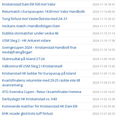
Kristianstad Dam Elit föll mot Valur
2024-11-16 18:41
Returmatch i Europacupen 14:00 mor Valur Handbolti
2024-11-16 08:29
Tung förlust mot VästeråsIrsta med 24–31
2024-11-13 20:32
Veckans match i Handbollsligan Dam
2024-11-11 17:19
Dubbla stormatcher under vecka 46
2024-11-10 21:14
USM Steg 2 - HK Ankaret vidare
2024-11-10 17:58
Sverigecupen 2024 – Kristianstad Handboll firar
2024-11-10 16:53
medaljframgångar!
Slutresultat på Island 27-24
2024-11-09 19:09
Välkomna till USM Steg 2 i Kristianstad!
2024-11-09 13:30
Kristianstad HK laddar för Europacup på Island
2024-11-09 11:36
Kvartsfinalens returmöte med 29-25 räckte inte till
2024-11-04 21:43
avancemang
ATG Svenska Cupen - Retur i kvartsfinalen hemma
2024-11-03 16:47
Derbydags! HK Kristianstad vs. H43
2024-11-02 12:38
Kommande matcher för Kristianstad HK Dam Elit
2024-11-02 09:50
KHK visade glöd trots tuff förlust
2024-11-01 20:25