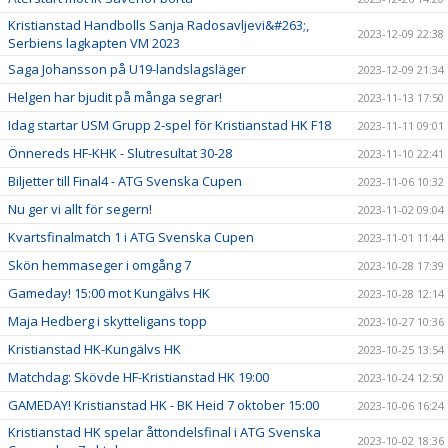
Kristianstad Handbolls Sanja Radosavljevi&#263;,
2023-12-09 22:38
Serbiens lagkapten VM 2023
Saga Johansson på U19-landslagsläger
2023-12-09 21:34
Helgen har bjudit på många segrar!
2023-11-13 17:50
Idag startar USM Grupp 2-spel för Kristianstad HK F18
2023-11-11 09:01
Önnereds HF-KHK - Slutresultat 30-28
2023-11-10 22:41
Biljetter till Final4 - ATG Svenska Cupen
2023-11-06 10:32
Nu ger vi allt för segern!
2023-11-02 09:04
Kvartsfinalmatch 1 i ATG Svenska Cupen
2023-11-01 11:44
Skön hemmaseger i omgång 7
2023-10-28 17:39
Gameday! 15:00 mot Kungälvs HK
2023-10-28 12:14
Maja Hedberg i skytteligans topp
2023-10-27 10:36
Kristianstad HK-Kungälvs HK
2023-10-25 13:54
Matchdag: Skövde HF-Kristianstad HK 19:00
2023-10-24 12:50
GAMEDAY! Kristianstad HK - BK Heid 7 oktober 15:00
2023-10-06 16:24
Kristianstad HK spelar åttondelsfinal i ATG Svenska
2023-10-02 18:36