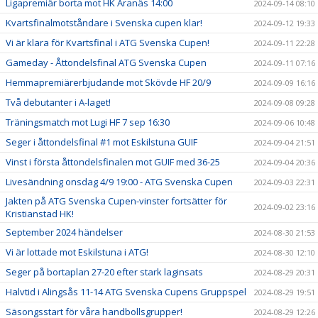
Ligapremiär borta mot HK Aranäs 14:00
2024-09-14 08:10
Kvartsfinalmotståndare i Svenska cupen klar!
2024-09-12 19:33
Vi är klara för Kvartsfinal i ATG Svenska Cupen!
2024-09-11 22:28
Gameday - Åttondelsfinal ATG Svenska Cupen
2024-09-11 07:16
Hemmapremiärerbjudande mot Skövde HF 20/9
2024-09-09 16:16
Två debutanter i A-laget!
2024-09-08 09:28
Träningsmatch mot Lugi HF 7 sep 16:30
2024-09-06 10:48
Seger i åttondelsfinal #1 mot Eskilstuna GUIF
2024-09-04 21:51
Vinst i första åttondelsfinalen mot GUIF med 36-25
2024-09-04 20:36
Livesändning onsdag 4/9 19:00 - ATG Svenska Cupen
2024-09-03 22:31
Jakten på ATG Svenska Cupen-vinster fortsätter för
2024-09-02 23:16
Kristianstad HK!
September 2024 händelser
2024-08-30 21:53
Vi är lottade mot Eskilstuna i ATG!
2024-08-30 12:10
Seger på bortaplan 27-20 efter stark laginsats
2024-08-29 20:31
Halvtid i Alingsås 11-14 ATG Svenska Cupens Gruppspel
2024-08-29 19:51
Säsongsstart för våra handbollsgrupper!
2024-08-29 12:26