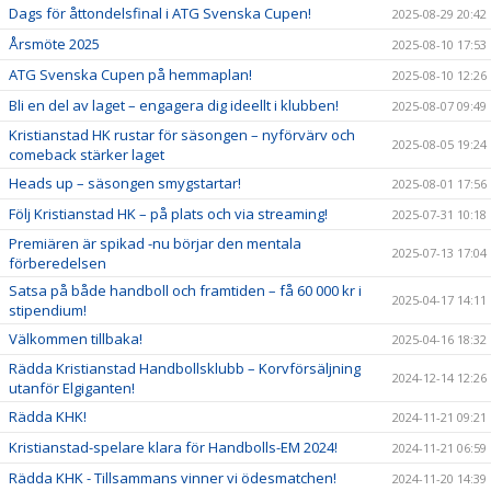
Dags för åttondelsfinal i ATG Svenska Cupen!
2025-08-29 20:42
Årsmöte 2025
2025-08-10 17:53
ATG Svenska Cupen på hemmaplan!
2025-08-10 12:26
Bli en del av laget – engagera dig ideellt i klubben!
2025-08-07 09:49
Kristianstad HK rustar för säsongen – nyförvärv och
2025-08-05 19:24
comeback stärker laget
Heads up – säsongen smygstartar!
2025-08-01 17:56
Följ Kristianstad HK – på plats och via streaming!
2025-07-31 10:18
Premiären är spikad -nu börjar den mentala
2025-07-13 17:04
förberedelsen
Satsa på både handboll och framtiden – få 60 000 kr i
2025-04-17 14:11
stipendium!
Välkommen tillbaka!
2025-04-16 18:32
Rädda Kristianstad Handbollsklubb – Korvförsäljning
2024-12-14 12:26
utanför Elgiganten!
Rädda KHK!
2024-11-21 09:21
Kristianstad-spelare klara för Handbolls-EM 2024!
2024-11-21 06:59
Rädda KHK - Tillsammans vinner vi ödesmatchen!
2024-11-20 14:39