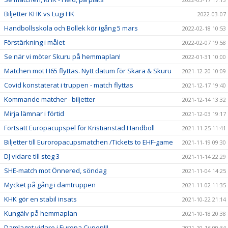
Biljetter KHK vs Lugi HK
2022-03-07
Handbollsskola och Bollek kör igång 5 mars
2022-02-18 10:53
Förstärkning i målet
2022-02-07 19:58
Se när vi möter Skuru på hemmaplan!
2022-01-31 10:00
Matchen mot H65 flyttas. Nytt datum för Skara & Skuru
2021-12-20 10:09
Covid konstaterat i truppen - match flyttas
2021-12-17 19:40
Kommande matcher - biljetter
2021-12-14 13:32
Mirja lämnar i förtid
2021-12-03 19:17
Fortsatt Europacupspel för Kristianstad Handboll
2021-11-25 11:41
Biljetter till Euroropacupsmatchen /Tickets to EHF-game
2021-11-19 09:30
DJ vidare till steg 3
2021-11-14 22:29
SHE-match mot Önnered, söndag
2021-11-04 14:25
Mycket på gång i damtruppen
2021-11-02 11:35
KHK gör en stabil insats
2021-10-22 21:14
Kungälv på hemmaplan
2021-10-18 20:38
Damlaget vidare i Europa Cupen!!!
2021-10-16 09:34