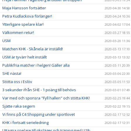
Maja Hansson fortsätter
2020-04-30 14:50
Petra Kudlackova förlänger!
2020-04-24 10:36
Ytterligare spelare klar!
2020-04-02 17:04
Välkommen retur!
2020-03-27 18:55
USM
2020-03-20 11:36
Matchen KHK - Skånela är inställd!
2020-03-13 17:10
USM är tyvärr helt inställt
2020-03-13 13:32
Publikfria matcher i helgen! Gäller alla
2020-03-11 20:39
SHE nästa!
2020-03-06 22:30
Stötta oss i Eslöv
2020-03-05 11:53
3 sekunder ifrån SHE - 1 poäng till behövs
2020-03-01 07:49
Var med och sponsra "Fyll hallen" och stötta KHK!
2020-02-25 19:44
Sjätte raka segern
2020-02-22 19:15
Vi finns på C4 Shopping under sportlovet
2020-02-17 12:52
KHK i fortsatt serieledning
2020-02-17 12:31
Uttagna spelare till riksläger och träning med U18-