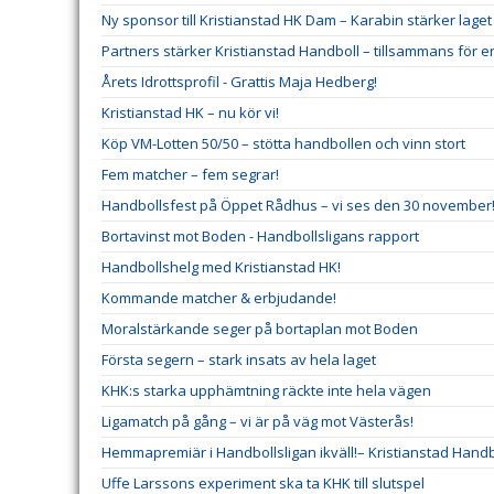
Ny sponsor till Kristianstad HK Dam – Karabin stärker lag
Partners stärker Kristianstad Handboll – tillsammans för e
Årets Idrottsprofil - Grattis Maja Hedberg!
Kristianstad HK – nu kör vi!
Köp VM-Lotten 50/50 – stötta handbollen och vinn stort
Fem matcher – fem segrar!
Handbollsfest på Öppet Rådhus – vi ses den 30 november
Bortavinst mot Boden - Handbollsligans rapport
Handbollshelg med Kristianstad HK!
Kommande matcher & erbjudande!
Moralstärkande seger på bortaplan mot Boden
Första segern – stark insats av hela laget
KHK:s starka upphämtning räckte inte hela vägen
Ligamatch på gång – vi är på väg mot Västerås!
Hemmapremiär i Handbollsligan ikväll!– Kristianstad Hand
Uffe Larssons experiment ska ta KHK till slutspel