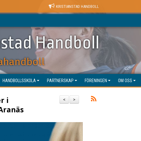
KRISTIANSTAD HANDBOLL
nstad Handboll
ahandboll
HANDBOLLSSKOLA
PARTNERSKAP
FÖRENINGEN
OM OSS
r i
<
>
 Aranäs