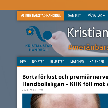
KRISTIANSTAD HANDBOLL
DAM ELIT
VÅRA LAG
Kristia
#meränbar
HEM
NYHETER
BILJETTER
MATCHER
KALENDER
Bortaförlust och premiärnerve
Handbollsligan – KHK föll mot
2024-09-14 15:59