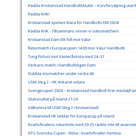
Rädda Kristianstad Handbollsklubb – Korvförsäljning utanf
Rädda KHK!
Kristianstad-spelare klara för Handbolls-EM 2024!
Rädda KHK - Tillsammans vinner vi ödesmatchen!
Kristianstad Dam Elit föll mot Valur
Returmatch i Europacupen 14:00 mor Valur Handbolti
Tung förlust mot VästeråsIrsta med 24–31
Veckans match i Handbollsligan Dam
Dubbla stormatcher under vecka 46
USM Steg 2 - HK Ankaret vidare
Sverigecupen 2024 – Kristianstad Handboll firar medaljfr
Slutresultat på Island 27-24
Välkomna till USM Steg 2 i Kristianstad!
Kristianstad HK laddar för Europacup på Island
Kvartsfinalens returmöte med 29-25 räckte inte till avanc
ATG Svenska Cupen - Retur i kvartsfinalen hemma