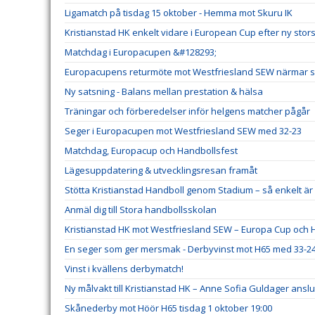
Ligamatch på tisdag 15 oktober - Hemma mot Skuru IK
Kristianstad HK enkelt vidare i European Cup efter ny stor
Matchdag i Europacupen &#128293;
Europacupens returmöte mot Westfriesland SEW närmar s
Ny satsning - Balans mellan prestation & hälsa
Träningar och förberedelser inför helgens matcher pågår
Seger i Europacupen mot Westfriesland SEW med 32-23
Matchdag, Europacup och Handbollsfest
Lägesuppdatering & utvecklingsresan framåt
Stötta Kristianstad Handboll genom Stadium – så enkelt 
Anmäl dig till Stora handbollsskolan
Kristianstad HK mot Westfriesland SEW – Europa Cup och H
En seger som ger mersmak - Derbyvinst mot H65 med 33-2
Vinst i kvällens derbymatch!
Ny målvakt till Kristianstad HK – Anne Sofia Guldager ansl
Skånederby mot Höör H65 tisdag 1 oktober 19:00