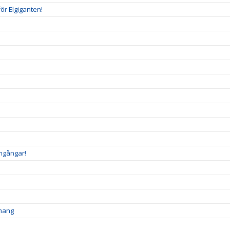
ör Elgiganten!
amgångar!
emang