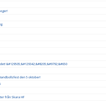
seger!
ig
är det! &#129505;&#129342;&#8205;&#9792;&#650
andbollsfest den 5 oktober!
4
uter från Skara HF