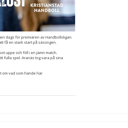
igen dags för premiären av Handbollsligan.
tt få en stark start på säsongen.
pot uppe och föll i en jämn match.
tt fulla spel. Aranäs tog vara på sina
llt om vad som hände här