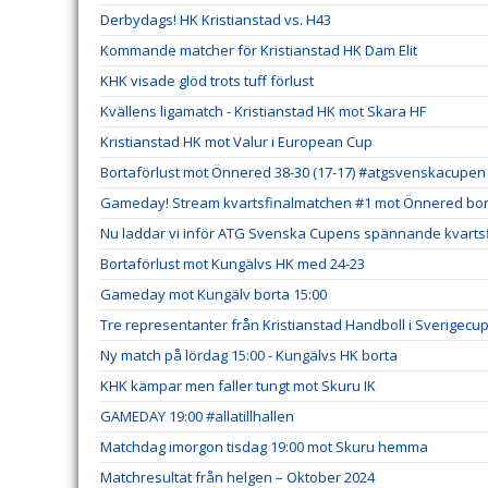
Derbydags! HK Kristianstad vs. H43
Kommande matcher för Kristianstad HK Dam Elit
KHK visade glöd trots tuff förlust
Kvällens ligamatch - Kristianstad HK mot Skara HF
Kristianstad HK mot Valur i European Cup
Bortaförlust mot Önnered 38-30 (17-17) #atgsvenskacupen
Gameday! Stream kvartsfinalmatchen #1 mot Önnered bort
Nu laddar vi inför ATG Svenska Cupens spännande kvartsf
Bortaförlust mot Kungälvs HK med 24-23
Gameday mot Kungälv borta 15:00
Tre representanter från Kristianstad Handboll i Sverigecu
Ny match på lördag 15:00 - Kungälvs HK borta
KHK kämpar men faller tungt mot Skuru IK
GAMEDAY 19:00 #allatillhallen
Matchdag imorgon tisdag 19:00 mot Skuru hemma
Matchresultat från helgen – Oktober 2024