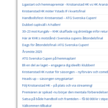
Ligastart och hemmapremiär - Kristianstad HK vs HK Aranä
Kristianstad HK möter Ystads IF i kvartsfinal
Handbollsfest i Kristianstad – ATG Svenska Cupen!
Dubbel cupkväll i A-hallen!
30–23 mot Kungälv – KHK skaffade sig drömläge inför retu
Här är KHK:s motstånd i Svenska cupens åttondelsfinal
Dags för åttondelsfinal i ATG Svenska Cupen!
Årsmöte 2025
ATG Svenska Cupen på hemmaplan!
Bli en del av laget – engagera dig ideellt i klubben!
Kristianstad HK rustar för säsongen – nyförvärv och comeb
Heads up – säsongen smygstartar!
Följ Kristianstad HK – på plats och via streaming!
Premiären är spikad -nu börjar den mentala förberedelse
Satsa på både handboll och framtiden – få 60 000 kr i stip
Välkommen tillbaka!