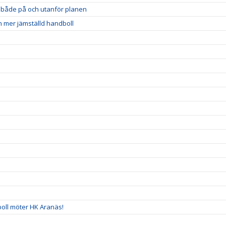
et både på och utanför planen
n mer jämställd handboll
!
boll möter HK Aranäs!