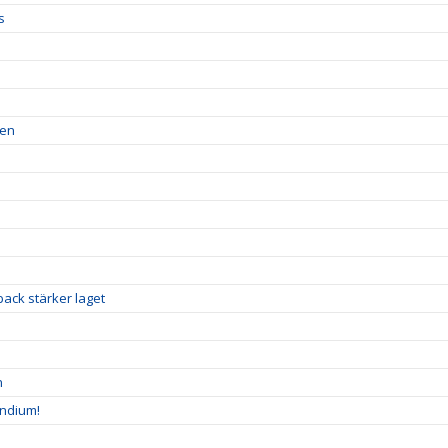
s
ren
ack stärker laget
n
endium!