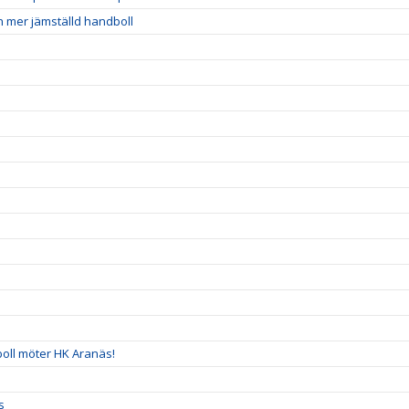
n mer jämställd handboll
!
boll möter HK Aranäs!
s