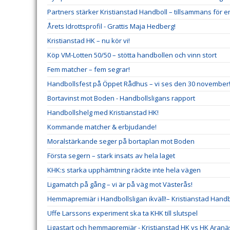
Partners stärker Kristianstad Handboll – tillsammans för e
Årets Idrottsprofil - Grattis Maja Hedberg!
Kristianstad HK – nu kör vi!
Köp VM-Lotten 50/50 – stötta handbollen och vinn stort
Fem matcher – fem segrar!
Handbollsfest på Öppet Rådhus – vi ses den 30 november
Bortavinst mot Boden - Handbollsligans rapport
Handbollshelg med Kristianstad HK!
Kommande matcher & erbjudande!
Moralstärkande seger på bortaplan mot Boden
Första segern – stark insats av hela laget
KHK:s starka upphämtning räckte inte hela vägen
Ligamatch på gång – vi är på väg mot Västerås!
Hemmapremiär i Handbollsligan ikväll!– Kristianstad Hand
Uffe Larssons experiment ska ta KHK till slutspel
Ligastart och hemmapremiär - Kristianstad HK vs HK Aranä