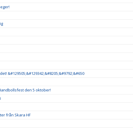
seger!
ig
är det! &#129505;&#129342;&#8205;&#9792;&#650
andbollsfest den 5 oktober!
4
uter från Skara HF