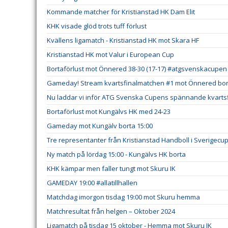
Kommande matcher för Kristianstad HK Dam Elit
KHK visade glöd trots tuff förlust
Kvällens ligamatch - Kristianstad HK mot Skara HF
Kristianstad HK mot Valur i European Cup
Bortaförlust mot Önnered 38-30 (17-17) #atgsvenskacupen
Gameday! Stream kvartsfinalmatchen #1 mot Önnered bort
Nu laddar vi inför ATG Svenska Cupens spännande kvartsf
Bortaförlust mot Kungälvs HK med 24-23
Gameday mot Kungälv borta 15:00
Tre representanter från Kristianstad Handboll i Sverigecu
Ny match på lördag 15:00 - Kungälvs HK borta
KHK kämpar men faller tungt mot Skuru IK
GAMEDAY 19:00 #allatillhallen
Matchdag imorgon tisdag 19:00 mot Skuru hemma
Matchresultat från helgen – Oktober 2024
Ligamatch på tisdag 15 oktober - Hemma mot Skuru IK