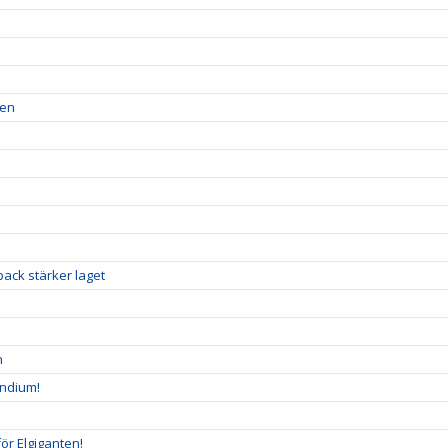
ren
ack stärker laget
n
endium!
ör Elgiganten!