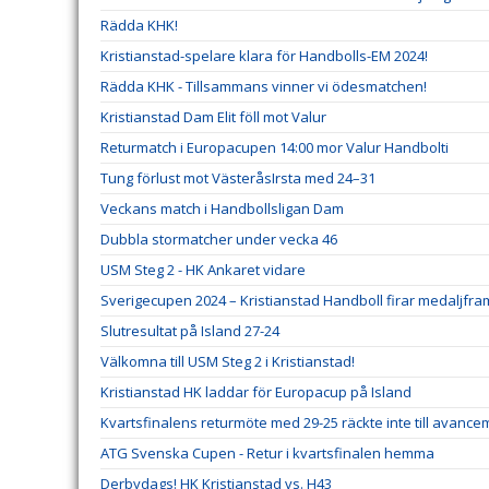
Rädda KHK!
Kristianstad-spelare klara för Handbolls-EM 2024!
Rädda KHK - Tillsammans vinner vi ödesmatchen!
Kristianstad Dam Elit föll mot Valur
Returmatch i Europacupen 14:00 mor Valur Handbolti
Tung förlust mot VästeråsIrsta med 24–31
Veckans match i Handbollsligan Dam
Dubbla stormatcher under vecka 46
USM Steg 2 - HK Ankaret vidare
Sverigecupen 2024 – Kristianstad Handboll firar medaljfr
Slutresultat på Island 27-24
Välkomna till USM Steg 2 i Kristianstad!
Kristianstad HK laddar för Europacup på Island
Kvartsfinalens returmöte med 29-25 räckte inte till avanc
ATG Svenska Cupen - Retur i kvartsfinalen hemma
Derbydags! HK Kristianstad vs. H43