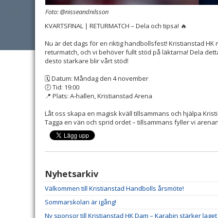
Foto: @nisseandnilsson
KVARTSFINAL | RETURMATCH – Dela och tipsa! 🔥
Nu är det dags för en riktig handbollsfest! Kristianstad HK
returmatch, och vi behöver fullt stöd på läktarna! Dela detta
desto starkare blir vårt stöd!
🗓 Datum: Måndag den 4 november
🕖 Tid: 19:00
📍 Plats: A-hallen, Kristianstad Arena
Låt oss skapa en magisk kväll tillsammans och hjälpa Kristia
Tagga en vän och sprid ordet – tillsammans fyller vi arenan
Nyhetsarkiv
Välkommen till Kristianstad Handbolls årsmöte!
Sommarskolan är igång!
Ny sponsor till Kristianstad HK Dam – Karabin stärker lag