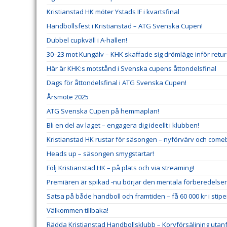
Kristianstad HK möter Ystads IF i kvartsfinal
Handbollsfest i Kristianstad – ATG Svenska Cupen!
Dubbel cupkväll i A-hallen!
30–23 mot Kungälv – KHK skaffade sig drömläge inför retu
Här är KHK:s motstånd i Svenska cupens åttondelsfinal
Dags för åttondelsfinal i ATG Svenska Cupen!
Årsmöte 2025
ATG Svenska Cupen på hemmaplan!
Bli en del av laget – engagera dig ideellt i klubben!
Kristianstad HK rustar för säsongen – nyförvärv och comeb
Heads up – säsongen smygstartar!
Följ Kristianstad HK – på plats och via streaming!
Premiären är spikad -nu börjar den mentala förberedelse
Satsa på både handboll och framtiden – få 60 000 kr i stip
Välkommen tillbaka!
Rädda Kristianstad Handbollsklubb – Korvförsäljning utanf