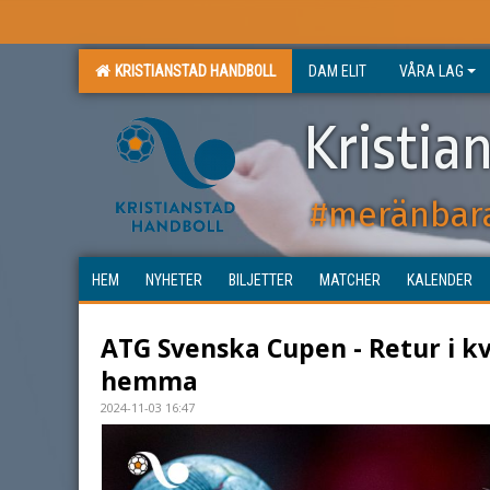
KRISTIANSTAD HANDBOLL
DAM ELIT
VÅRA LAG
Kristia
#meränbar
HEM
NYHETER
BILJETTER
MATCHER
KALENDER
ATG Svenska Cupen - Retur i kv
hemma
2024-11-03 16:47