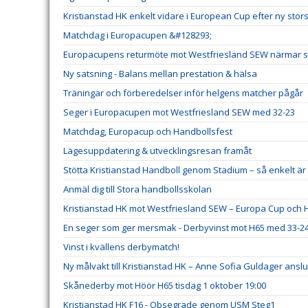
Kristianstad HK enkelt vidare i European Cup efter ny stor
Matchdag i Europacupen &#128293;
Europacupens returmöte mot Westfriesland SEW närmar s
Ny satsning - Balans mellan prestation & hälsa
Träningar och förberedelser inför helgens matcher pågår
Seger i Europacupen mot Westfriesland SEW med 32-23
Matchdag, Europacup och Handbollsfest
Lägesuppdatering & utvecklingsresan framåt
Stötta Kristianstad Handboll genom Stadium – så enkelt 
Anmäl dig till Stora handbollsskolan
Kristianstad HK mot Westfriesland SEW – Europa Cup och H
En seger som ger mersmak - Derbyvinst mot H65 med 33-2
Vinst i kvällens derbymatch!
Ny målvakt till Kristianstad HK – Anne Sofia Guldager ansl
Skånederby mot Höör H65 tisdag 1 oktober 19:00
Kristianstad HK F16 - Obsegrade genom USM Steg1