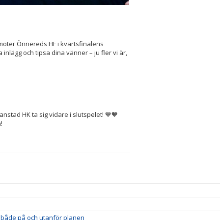
 möter Önnereds HF i kvartsfinalens
 inlägg och tipsa dina vänner – ju fler vi är,
nstad HK ta sig vidare i slutspelet! 💙🧡
!
et både på och utanför planen