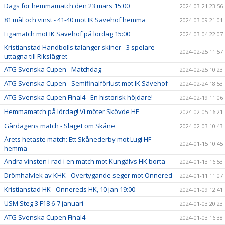
Dags för hemmamatch den 23 mars 15:00
2024-03-21 23:56
81 mål och vinst - 41-40 mot IK Sävehof hemma
2024-03-09 21:01
Ligamatch mot IK Sävehof på lördag 15:00
2024-03-04 22:07
Kristianstad Handbolls talanger skiner - 3 spelare
2024-02-25 11:57
uttagna till Rikslägret
ATG Svenska Cupen - Matchdag
2024-02-25 10:23
ATG Svenska Cupen - Semifinalförlust mot IK Sävehof
2024-02-24 18:53
ATG Svenska Cupen Final4 - En historisk höjdare!
2024-02-19 11:06
Hemmamatch på lördag! Vi möter Skövde HF
2024-02-05 16:21
Gårdagens match - Slaget om Skåne
2024-02-03 10:43
Årets hetaste match: Ett Skånederby mot Lugi HF
2024-01-15 10:45
hemma
Andra vinsten i rad i en match mot Kungälvs HK borta
2024-01-13 16:53
Drömhalvlek av KHK - Övertygande seger mot Önnered
2024-01-11 11:07
Kristianstad HK - Önnereds HK, 10 jan 19:00
2024-01-09 12:41
USM Steg 3 F18 6-7 januari
2024-01-03 20:23
ATG Svenska Cupen Final4
2024-01-03 16:38