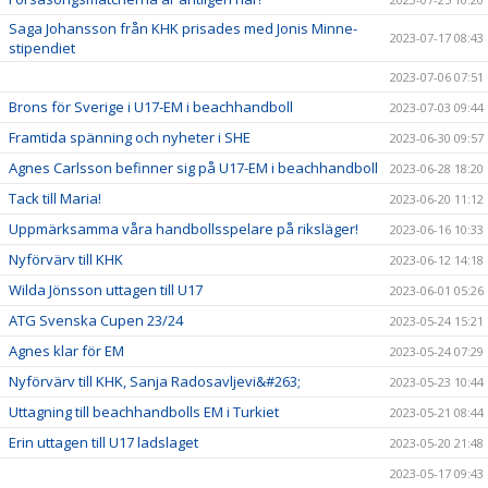
Saga Johansson från KHK prisades med Jonis Minne-
2023-07-17 08:43
stipendiet
2023-07-06 07:51
Brons för Sverige i U17-EM i beachhandboll
2023-07-03 09:44
Framtida spänning och nyheter i SHE
2023-06-30 09:57
Agnes Carlsson befinner sig på U17-EM i beachhandboll
2023-06-28 18:20
Tack till Maria!
2023-06-20 11:12
Uppmärksamma våra handbollsspelare på riksläger!
2023-06-16 10:33
Nyförvärv till KHK
2023-06-12 14:18
Wilda Jönsson uttagen till U17
2023-06-01 05:26
ATG Svenska Cupen 23/24
2023-05-24 15:21
Agnes klar för EM
2023-05-24 07:29
Nyförvärv till KHK, Sanja Radosavljevi&#263;
2023-05-23 10:44
Uttagning till beachhandbolls EM i Turkiet
2023-05-21 08:44
Erin uttagen till U17 ladslaget
2023-05-20 21:48
2023-05-17 09:43