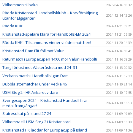
Välkommen tillbaka!
2025-04-16 18:32
Rädda Kristianstad Handbollsklubb – Korvförsäljning
2024-12-14 12:26
utanför Elgiganten!
Rädda KHK!
2024-11-21 09:21
Kristianstad-spelare klara för Handbolls-EM 2024!
2024-11-21 06:59
Rädda KHK - Tillsammans vinner vi ödesmatchen!
2024-11-20 14:39
Kristianstad Dam Elit föll mot Valur
2024-11-16 18:41
Returmatch i Europacupen 14:00 mor Valur Handbolti
2024-11-16 08:29
Tung förlust mot VästeråsIrsta med 24–31
2024-11-13 20:32
Veckans match i Handbollsligan Dam
2024-11-11 17:19
Dubbla stormatcher under vecka 46
2024-11-10 21:14
USM Steg 2 - HK Ankaret vidare
2024-11-10 17:58
Sverigecupen 2024 – Kristianstad Handboll firar
2024-11-10 16:53
medaljframgångar!
Slutresultat på Island 27-24
2024-11-09 19:09
Välkomna till USM Steg 2 i Kristianstad!
2024-11-09 13:30
Kristianstad HK laddar för Europacup på Island
2024-11-09 11:36