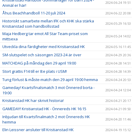
Kristianstad Handboll -Sommarläger för barn 2024 -
2024-06-24 19:51
Anmäl er här!
Åhus Beachhandboll 11-20 juli 2024
2024-06-22 20:08
Historiskt samarbete mellan IFK och KHK ska stärka
2024-05-29 16:53
Kristianstad som handbollsstad
Maja Hedberg tar emot All Star Team-priset som
2024-05-24 14:02
mittsexa
Utveckla dina färdigheter med Kristianstad HK
2024-05-16 11:45
SM-slutspelet och säsongen 2023-24 är över
2024-04-29 20:36
MATCHDAG på måndag den 29 april 19:00
2024-04-28 14:51
Stort grattis F14 till er 8:e plats i USM!
2024-04-28 14:39
Tung förlust & måste-match den 29 april 19:00 hemma
2024-04-24 20:53
Gameday! Kvartsfinalsmatch 3 mot Önnered borta -
2024-04-24 12:04
19:00
Kristianstad HK har skrivit historia!
2024-04-21 20:17
GAMEDAY! Kristianstad HK - Önnereds HK 16:15
2024-04-21 09:50
Inbjudan till Kvartsfinalmatch 2 mot Önnereds HK
2024-04-20 11:46
hemma
Elin Leissner ansluter till Kristianstad HK
2024-04-19 15:12