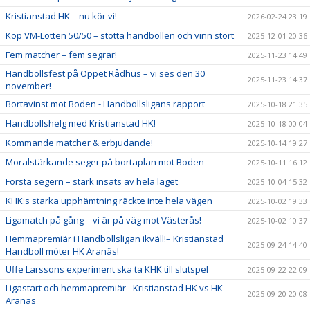
Kristianstad HK – nu kör vi!
2026-02-24 23:19
Köp VM-Lotten 50/50 – stötta handbollen och vinn stort
2025-12-01 20:36
Fem matcher – fem segrar!
2025-11-23 14:49
Handbollsfest på Öppet Rådhus – vi ses den 30
2025-11-23 14:37
november!
Bortavinst mot Boden - Handbollsligans rapport
2025-10-18 21:35
Handbollshelg med Kristianstad HK!
2025-10-18 00:04
Kommande matcher & erbjudande!
2025-10-14 19:27
Moralstärkande seger på bortaplan mot Boden
2025-10-11 16:12
Första segern – stark insats av hela laget
2025-10-04 15:32
KHK:s starka upphämtning räckte inte hela vägen
2025-10-02 19:33
Ligamatch på gång – vi är på väg mot Västerås!
2025-10-02 10:37
Hemmapremiär i Handbollsligan ikväll!– Kristianstad
2025-09-24 14:40
Handboll möter HK Aranäs!
Uffe Larssons experiment ska ta KHK till slutspel
2025-09-22 22:09
Ligastart och hemmapremiär - Kristianstad HK vs HK
2025-09-20 20:08
Aranäs