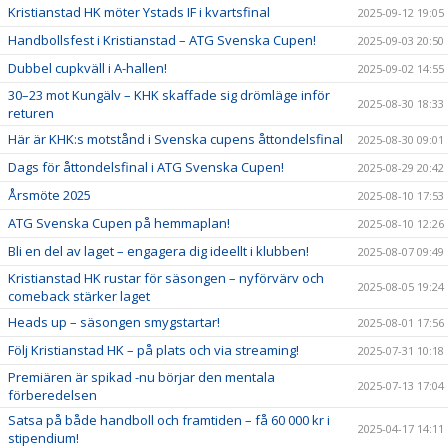
Kristianstad HK möter Ystads IF i kvartsfinal
2025-09-12 19:05
Handbollsfest i Kristianstad – ATG Svenska Cupen!
2025-09-03 20:50
Dubbel cupkväll i A-hallen!
2025-09-02 14:55
30–23 mot Kungälv – KHK skaffade sig drömläge inför
2025-08-30 18:33
returen
Här är KHK:s motstånd i Svenska cupens åttondelsfinal
2025-08-30 09:01
Dags för åttondelsfinal i ATG Svenska Cupen!
2025-08-29 20:42
Årsmöte 2025
2025-08-10 17:53
ATG Svenska Cupen på hemmaplan!
2025-08-10 12:26
Bli en del av laget – engagera dig ideellt i klubben!
2025-08-07 09:49
Kristianstad HK rustar för säsongen – nyförvärv och
2025-08-05 19:24
comeback stärker laget
Heads up – säsongen smygstartar!
2025-08-01 17:56
Följ Kristianstad HK – på plats och via streaming!
2025-07-31 10:18
Premiären är spikad -nu börjar den mentala
2025-07-13 17:04
förberedelsen
Satsa på både handboll och framtiden – få 60 000 kr i
2025-04-17 14:11
stipendium!