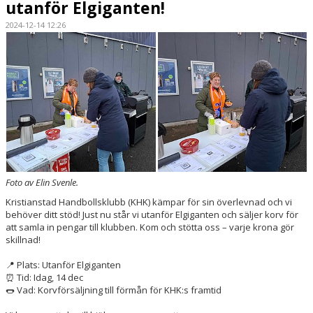
utanför Elgiganten!
HANDBOLLSSKOLA
2024-12-14 12:26
PARTNERSKAP
FÖRENINGEN
OM OSS
KONTAKT
Foto av Elin Svenle.
Kristianstad Handbollsklubb (KHK) kämpar för sin överlevnad och vi
behöver ditt stöd! Just nu står vi utanför Elgiganten och säljer korv för
att samla in pengar till klubben. Kom och stötta oss – varje krona gör
skillnad!
📍 Plats: Utanför Elgiganten
⏰ Tid: Idag, 14 dec
🌭 Vad: Korvförsäljning till förmån för KHK:s framtid