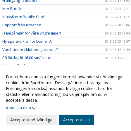
Framgång i sanden!
2019-07-17 13:00
Mer Partille!
2019-07-05 17:21
Klassikern: Partille Cup!
2019-07-03 14:55
Rapport från Kroatien
2019-06-20 19:06
Framgångar för våra yngre tjejer!
2019-06-12 09:04
Ny spelare klar för Damer A!
2019-06-03 12:07
Vad händer i klubben just nu...?
2019-05-17 11:44
På lördag kl 16.00 smäller det!!
2019-04-11 22:51
F07/08 på vift!
2019-04-09 19:26
Uppdatering från Gran Canaria
2019-04-05 23:14
För att hemsidan ska fungera korrekt använder vi nödvändiga
Full fart framåt! Challenge Cup info:
cookies från SportAdmin. Dessa går inte att stänga av.
2019-03-21 12:42
Föreningen kan också använda frivilliga cookies, t.ex. för
Massor med handboll i helgen!!!
2019-03-14 14:52
statistik eller marknadsföring. Du väljer själv om du vill
Info inför Challenge Cup
2019-03-07 12:07
acceptera dessa.
Kristianstad Handboll bygger vidare!
2019-02-20 20:05
Anpassa dina val
Kvartsfinalerna!
2019-02-18 16:16
Acceptera nödvändiga
Acceptera alla
Damerna är vidare!
2019-02-10 15:09