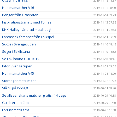
Uttagning till riks 1
2019-11-15 11:37
Hemmamatcher V46
2019-11-14 18:00
Pengar från Gräsroten
2019-11-14 09:23
Inspirationsträning med Tomas
2019-11-13 07:36
KHK-Hallby - ändrad matchdag!
2019-11-11 07:53
Fantastisk förtjänst från Folkspel
2019-11-11 07:09
Succé i Sverigecupen
2019-11-10 18:45
Seger i Eskilstuna
2019-11-10 16:32
Se Eskilstuna GUIF-KHK
2019-11-10 10:45
Inför Sverigecupen
2019-11-07 19:06
Hemmamatcher V45
2019-11-06 11:00
Storseger mot Hellton
2019-11-02 16:27
Slå till på lördag!
2019-10-31 08:40
Se allsvenskans matcher gratis i 14 dagar
2019-10-29 10:38
Guld i Arena Cup
2019-10-29 06:50
Förlust mot Kärra
2019-10-26 15:38