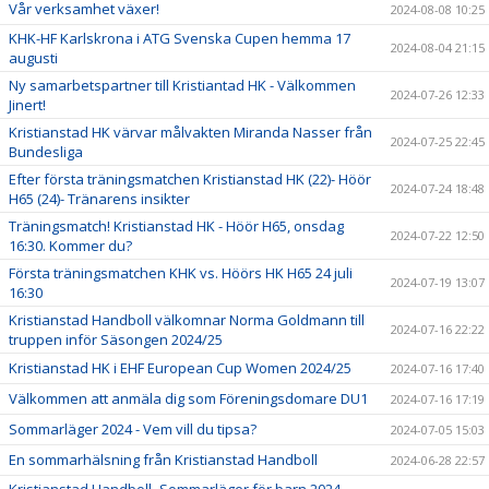
Vår verksamhet växer!
2024-08-08 10:25
KHK-HF Karlskrona i ATG Svenska Cupen hemma 17
2024-08-04 21:15
augusti
Ny samarbetspartner till Kristiantad HK - Välkommen
2024-07-26 12:33
Jinert!
Kristianstad HK värvar målvakten Miranda Nasser från
2024-07-25 22:45
Bundesliga
Efter första träningsmatchen Kristianstad HK (22)- Höör
2024-07-24 18:48
H65 (24)- Tränarens insikter
Träningsmatch! Kristianstad HK - Höör H65, onsdag
2024-07-22 12:50
16:30. Kommer du?
Första träningsmatchen KHK vs. Höörs HK H65 24 juli
2024-07-19 13:07
16:30
Kristianstad Handboll välkomnar Norma Goldmann till
2024-07-16 22:22
truppen inför Säsongen 2024/25
Kristianstad HK i EHF European Cup Women 2024/25
2024-07-16 17:40
Välkommen att anmäla dig som Föreningsdomare DU1
2024-07-16 17:19
Sommarläger 2024 - Vem vill du tipsa?
2024-07-05 15:03
En sommarhälsning från Kristianstad Handboll
2024-06-28 22:57