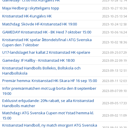
Gameday! 15:00 mot Kungälvs HK
2023-10-28 12:14
Maja Hedberg i skytteligans topp
2023-10-27 10:36
Kristianstad HK-Kungälvs HK
2023-10-25 13:54
Matchdag: Skövde HF-Kristianstad HK 19:00
2023-10-24 12:50
GAMEDAY! Kristianstad HK - BK Heid 7 oktober 15:00
2023-10-06 16:24
Kristianstad HK spelar åttondelsfinal i ATG Svenska
2023-10-02 18:36
Cupen den 7 oktober
U17-landslaget har kallat 2 Kristianstad HK-spelare
2023-09-25 07:29
Gameday: IF Hallby - Kristianstad HK 18:00
2023-09-22 09:19
Kristianstad Handbolls Bollekis, Bollskola och
2023-09-13 12:51
Handbollskola
Premiär hemma: Kristianstad HK-Skara HF 16 sep 15:00
2023-09-11 12:03
Inför premiärmatchen mot Lugi borta den 8 september
2023-09-07 09:10
19:00
Exklusivt erbjudande: 20% rabatt, se alla Kristianstad
2023-09-05 17:33
Handbolls matcher
Matchdag i ATG Svenska Cupen mot Ystad hemma kl.
2023-09-02 11:09
15:00
Kristianstad Handboll, ny match imorgon! ATG Svenska
2023-09-01 10:20