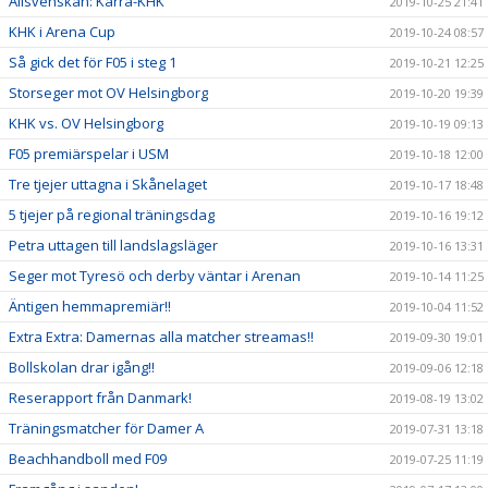
Allsvenskan: Kärra-KHK
2019-10-25 21:41
KHK i Arena Cup
2019-10-24 08:57
Så gick det för F05 i steg 1
2019-10-21 12:25
Storseger mot OV Helsingborg
2019-10-20 19:39
KHK vs. OV Helsingborg
2019-10-19 09:13
F05 premiärspelar i USM
2019-10-18 12:00
Tre tjejer uttagna i Skånelaget
2019-10-17 18:48
5 tjejer på regional träningsdag
2019-10-16 19:12
Petra uttagen till landslagsläger
2019-10-16 13:31
Seger mot Tyresö och derby väntar i Arenan
2019-10-14 11:25
Äntigen hemmapremiär!!
2019-10-04 11:52
Extra Extra: Damernas alla matcher streamas!!
2019-09-30 19:01
Bollskolan drar igång!!
2019-09-06 12:18
Reserapport från Danmark!
2019-08-19 13:02
Träningsmatcher för Damer A
2019-07-31 13:18
Beachhandboll med F09
2019-07-25 11:19