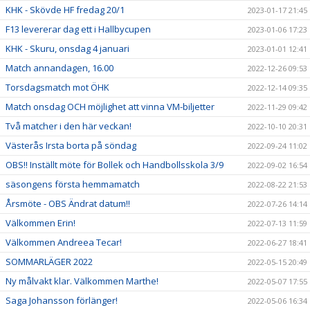
KHK - Skövde HF fredag 20/1
2023-01-17 21:45
F13 levererar dag ett i Hallbycupen
2023-01-06 17:23
KHK - Skuru, onsdag 4 januari
2023-01-01 12:41
Match annandagen, 16.00
2022-12-26 09:53
Torsdagsmatch mot ÖHK
2022-12-14 09:35
Match onsdag OCH möjlighet att vinna VM-biljetter
2022-11-29 09:42
Två matcher i den här veckan!
2022-10-10 20:31
Västerås Irsta borta på söndag
2022-09-24 11:02
OBS!! Inställt möte för Bollek och Handbollsskola 3/9
2022-09-02 16:54
säsongens första hemmamatch
2022-08-22 21:53
Årsmöte - OBS Ändrat datum!!
2022-07-26 14:14
Välkommen Erin!
2022-07-13 11:59
Välkommen Andreea Tecar!
2022-06-27 18:41
SOMMARLÄGER 2022
2022-05-15 20:49
Ny målvakt klar. Välkommen Marthe!
2022-05-07 17:55
Saga Johansson förlänger!
2022-05-06 16:34