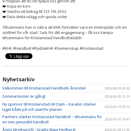
Vi hoppas att du vill hjälpa oss genom att:
❤️ Köpa en korv
❤️ Swisha ett bidrag till 123 193 29 53
❤️ Dela detta inlägg och sprida ordet
Tillsammans kan vi säkra att KHK fortsätter vara en mötesplats och en
stolthet för vår stad. Tack för ditt engagemang – låt oss kämpa
tillsammans för Kristianstad Handbollsklubb!
#KHK #Handboll #RäddaKHK #Gemenskap #Kristianstad
Nyhetsarkiv
Välkommen till Kristianstad Handbolls årsmöte!
2026-08-06 20:42
Sommarskolan är igång!
2026-04-29 22:19
Ny sponsor till Kristianstad HK Dam – Karabin stärker
2026-04-13 09:13
laget både på och utanför planen
Partners stärker Kristianstad Handboll – tillsammans för
2026-03-10 10:47
en mer jämställd handboll
Årets Idrottsprofil - Grattis Maja Hedberg!
2026-02-28 21:52