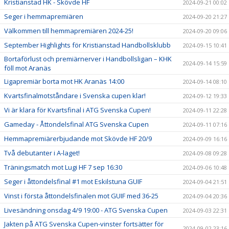
Kristianstad HK - Skövde HF
2024-09-21 00:02
Seger i hemmapremiären
2024-09-20 21:27
Välkommen till hemmapremiären 2024-25!
2024-09-20 09:06
September Highlights för Kristianstad Handbollsklubb
2024-09-15 10:41
Bortaförlust och premiärnerver i Handbollsligan – KHK
2024-09-14 15:59
föll mot Aranäs
Ligapremiär borta mot HK Aranäs 14:00
2024-09-14 08:10
Kvartsfinalmotståndare i Svenska cupen klar!
2024-09-12 19:33
Vi är klara för Kvartsfinal i ATG Svenska Cupen!
2024-09-11 22:28
Gameday - Åttondelsfinal ATG Svenska Cupen
2024-09-11 07:16
Hemmapremiärerbjudande mot Skövde HF 20/9
2024-09-09 16:16
Två debutanter i A-laget!
2024-09-08 09:28
Träningsmatch mot Lugi HF 7 sep 16:30
2024-09-06 10:48
Seger i åttondelsfinal #1 mot Eskilstuna GUIF
2024-09-04 21:51
Vinst i första åttondelsfinalen mot GUIF med 36-25
2024-09-04 20:36
Livesändning onsdag 4/9 19:00 - ATG Svenska Cupen
2024-09-03 22:31
Jakten på ATG Svenska Cupen-vinster fortsätter för
2024-09-02 23:16