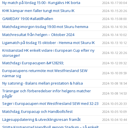
Ny match på lördag 15:00 - Kungälvs HK borta
2024-10-17 00:04
KHK kämpar men faller tungt mot Skuru IK
2024-10-15 20:26
GAMEDAY 19:00 #allatillhallen
2024-10-15 08:00
Matchdag imorgon tisdag 19:00 mot Skuru hemma
2024-10-14 10:36
Matchresultat från helgen – Oktober 2024
2024-10-14 10:02
Ligamatch på tisdag 15 oktober - Hemma mot Skuru IK
2024-10-13 10:12
Kristianstad HK enkelt vidare i European Cup efter ny
2024-10-12 20:26
storseger!
Matchdag i Europacupen &#128293;
2024-10-12 09:32
Europacupens returmöte mot Westfriesland SEW
2024-10-10 09:59
närmar sig
Ny satsning - Balans mellan prestation & hälsa
2024-10-08 18:54
Träningar och förberedelser inför helgens matcher
2024-10-08 14:53
pågår
Seger i Europacupen mot Westfriesland SEW med 32-23
2024-10-05 20:33
Matchdag, Europacup och Handbollsfest
2024-10-05 10:09
Lägesuppdatering & utvecklingsresan framåt
2024-10-04 10:44
Stötta Kristianstad Handboll genom Stadium – så enkelt