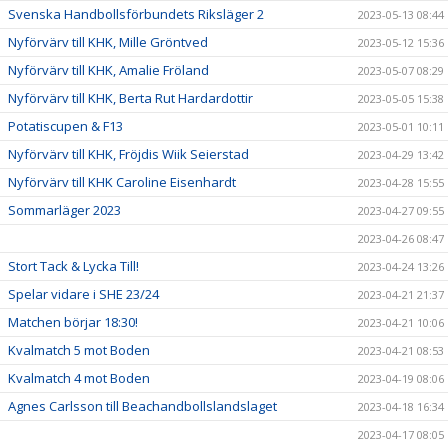
Svenska Handbollsförbundets Riksläger 2
2023-05-13 08:44
Nyförvärv till KHK, Mille Gröntved
2023-05-12 15:36
Nyförvärv till KHK, Amalie Fröland
2023-05-07 08:29
Nyförvärv till KHK, Berta Rut Hardardottir
2023-05-05 15:38
Potatiscupen & F13
2023-05-01 10:11
Nyförvärv till KHK, Fröjdis Wiik Seierstad
2023-04-29 13:42
Nyförvärv till KHK Caroline Eisenhardt
2023-04-28 15:55
Sommarläger 2023
2023-04-27 09:55
2023-04-26 08:47
Stort Tack & Lycka Till!
2023-04-24 13:26
Spelar vidare i SHE 23/24
2023-04-21 21:37
Matchen börjar 18:30!
2023-04-21 10:06
Kvalmatch 5 mot Boden
2023-04-21 08:53
Kvalmatch 4 mot Boden
2023-04-19 08:06
Agnes Carlsson till Beachandbollslandslaget
2023-04-18 16:34
2023-04-17 08:05