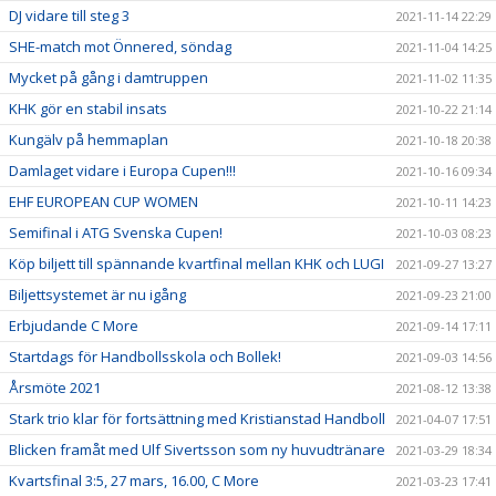
DJ vidare till steg 3
2021-11-14 22:29
SHE-match mot Önnered, söndag
2021-11-04 14:25
Mycket på gång i damtruppen
2021-11-02 11:35
KHK gör en stabil insats
2021-10-22 21:14
Kungälv på hemmaplan
2021-10-18 20:38
Damlaget vidare i Europa Cupen!!!
2021-10-16 09:34
EHF EUROPEAN CUP WOMEN
2021-10-11 14:23
Semifinal i ATG Svenska Cupen!
2021-10-03 08:23
Köp biljett till spännande kvartfinal mellan KHK och LUGI
2021-09-27 13:27
Biljettsystemet är nu igång
2021-09-23 21:00
Erbjudande C More
2021-09-14 17:11
Startdags för Handbollsskola och Bollek!
2021-09-03 14:56
Årsmöte 2021
2021-08-12 13:38
Stark trio klar för fortsättning med Kristianstad Handboll
2021-04-07 17:51
Blicken framåt med Ulf Sivertsson som ny huvudtränare
2021-03-29 18:34
Kvartsfinal 3:5, 27 mars, 16.00, C More
2021-03-23 17:41