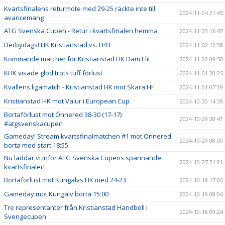
Kvartsfinalens returmöte med 29-25 räckte inte till
2024-11-04 21:43
avancemang
ATG Svenska Cupen - Retur i kvartsfinalen hemma
2024-11-03 16:47
Derbydags! HK Kristianstad vs. H43
2024-11-02 12:38
Kommande matcher för Kristianstad HK Dam Elit
2024-11-02 09:50
KHK visade glöd trots tuff förlust
2024-11-01 20:25
Kvällens ligamatch - Kristianstad HK mot Skara HF
2024-11-01 07:19
Kristianstad HK mot Valur i European Cup
2024-10-30 14:39
Bortaförlust mot Önnered 38-30 (17-17)
2024-10-29 20:41
#atgsvenskacupen
Gameday! Stream kvartsfinalmatchen #1 mot Önnered
2024-10-29 08:00
borta med start 18:55
Nu laddar vi inför ATG Svenska Cupens spännande
2024-10-27 21:21
kvartsfinaler!
Bortaförlust mot Kungälvs HK med 24-23
2024-10-19 17:06
Gameday mot Kungälv borta 15:00
2024-10-19 08:06
Tre representanter från Kristianstad Handboll i
2024-10-18 09:24
Sverigecupen