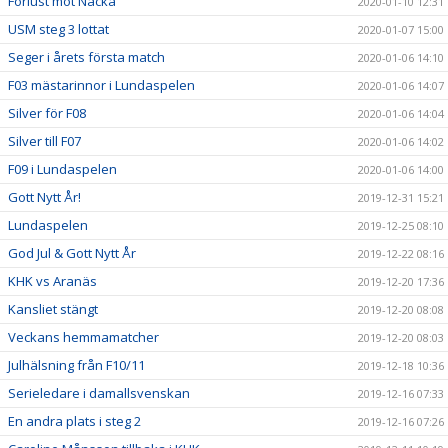
Förlust mot Nacka
2020-01-10 12:31
USM steg 3 lottat
2020-01-07 15:00
Seger i årets första match
2020-01-06 14:10
F03 mästarinnor i Lundaspelen
2020-01-06 14:07
Silver för F08
2020-01-06 14:04
Silver till F07
2020-01-06 14:02
F09 i Lundaspelen
2020-01-06 14:00
Gott Nytt År!
2019-12-31 15:21
Lundaspelen
2019-12-25 08:10
God Jul & Gott Nytt År
2019-12-22 08:16
KHK vs Aranäs
2019-12-20 17:36
Kansliet stängt
2019-12-20 08:08
Veckans hemmamatcher
2019-12-20 08:03
Julhälsning från F10/11
2019-12-18 10:36
Serieledare i damallsvenskan
2019-12-16 07:33
En andra plats i steg 2
2019-12-16 07:26