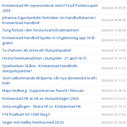
Kristianstad HK representerar med F13 på Potatiscupen
2024-04-19 09:59
2024
Johanna Sigurdardottir fortsätter sin handbollskarriär i
2024-04-18 09:30
Kristianstad Handboll
Tung förlust i den första kvartsfinalmatchen!
2024-04-17 20:43
Kristianstad Handboll bjuder in Ungdomslag upp 16 år
2024-04-16 23:29
gratis!
Ta chansen att vinna ett Slutspelspaket!
2024-04-16 17:09
Första hemmamatchen i slutspelet - 21 april 16:15
2024-04-13 14:16
Sparbanken Skåne - Kristianstad Handbolls
2024-04-13 11:27
slutspelspartner!
Stort välkomnande till Bjarne, vår nya dynamiska kraft i
2024-04-13 11:21
KHK!
Maja Hedberg - Supportrarnas favorit i februari
2024-03-31 18:16
Kristianstad HK är ett av slutspelslagen 2024
2024-03-27 22:22
Sista omgången - Skara HF vs. Kristianstad HK
2024-03-27 16:13
F14 finalklart för USM Steg 5
2024-03-24 17:26
Seger mot Hallby hemma med 24-23
2024-03-23 19:26