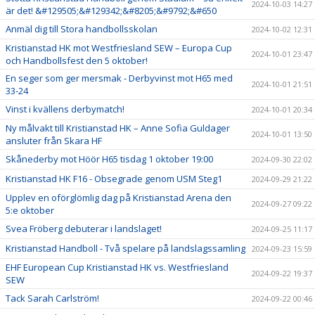
2024-10-03 14:27
är det! &#129505;&#129342;&#8205;&#9792;&#650
Anmäl dig till Stora handbollsskolan
2024-10-02 12:31
Kristianstad HK mot Westfriesland SEW – Europa Cup
2024-10-01 23:47
och Handbollsfest den 5 oktober!
En seger som ger mersmak - Derbyvinst mot H65 med
2024-10-01 21:51
33-24
Vinst i kvällens derbymatch!
2024-10-01 20:34
Ny målvakt till Kristianstad HK – Anne Sofia Guldager
2024-10-01 13:50
ansluter från Skara HF
Skånederby mot Höör H65 tisdag 1 oktober 19:00
2024-09-30 22:02
Kristianstad HK F16 - Obsegrade genom USM Steg1
2024-09-29 21:22
Upplev en oförglömlig dag på Kristianstad Arena den
2024-09-27 09:22
5:e oktober
Svea Fröberg debuterar i landslaget!
2024-09-25 11:17
Kristianstad Handboll - Två spelare på landslagssamling
2024-09-23 15:59
EHF European Cup Kristianstad HK vs. Westfriesland
2024-09-22 19:37
SEW
Tack Sarah Carlström!
2024-09-22 00:46