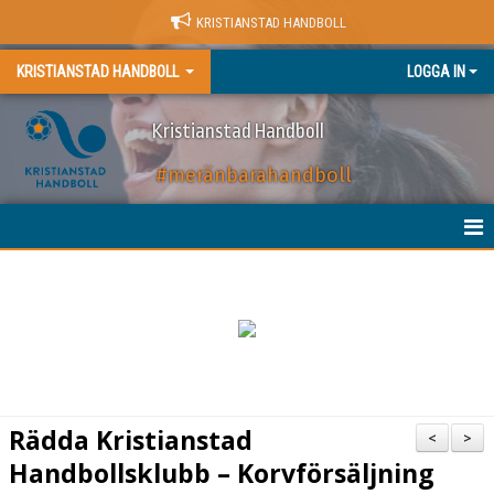
KRISTIANSTAD HANDBOLL
KRISTIANSTAD HANDBOLL
LOGGA IN
Kristianstad Handboll
#meränbarahandboll
HEM
NYHETER
BILJETTER
MATCHER
Rädda Kristianstad
<
>
KALENDER
Handbollsklubb – Korvförsäljning