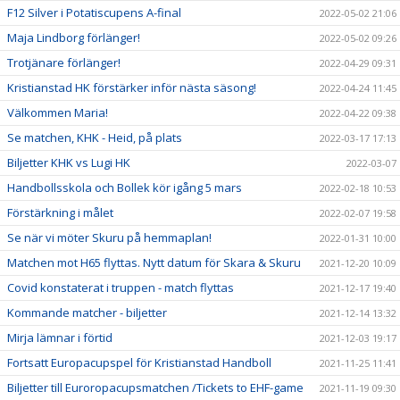
F12 Silver i Potatiscupens A-final
2022-05-02 21:06
Maja Lindborg förlänger!
2022-05-02 09:26
Trotjänare förlänger!
2022-04-29 09:31
Kristianstad HK förstärker inför nästa säsong!
2022-04-24 11:45
Välkommen Maria!
2022-04-22 09:38
Se matchen, KHK - Heid, på plats
2022-03-17 17:13
Biljetter KHK vs Lugi HK
2022-03-07
Handbollsskola och Bollek kör igång 5 mars
2022-02-18 10:53
Förstärkning i målet
2022-02-07 19:58
Se när vi möter Skuru på hemmaplan!
2022-01-31 10:00
Matchen mot H65 flyttas. Nytt datum för Skara & Skuru
2021-12-20 10:09
Covid konstaterat i truppen - match flyttas
2021-12-17 19:40
Kommande matcher - biljetter
2021-12-14 13:32
Mirja lämnar i förtid
2021-12-03 19:17
Fortsatt Europacupspel för Kristianstad Handboll
2021-11-25 11:41
Biljetter till Euroropacupsmatchen /Tickets to EHF-game
2021-11-19 09:30