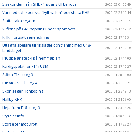
3 sekunder ifrån SHE - 1 poäng till behövs
2020-03-01 07:49
Var med och sponsra "Fyll hallen" och stötta KHK!
2020-02-25 19:44
Sjätte raka segern
2020-02-22 19:15
Vi finns på C4 Shopping under sportlovet
2020-02-17 12:52
KHK i fortsatt serieledning
2020-02-17 12:31
Uttagna spelare till riksläger och träning med U18-
2020-02-17 12:16
landslaget
F16 spelar steg 4 på hemmaplan
2020-02-17 11:00
Färdigspelat för F14 i USM
2020-02-17 10:27
Stötta F14 i steg 3
2020-01-28 08:00
F16 vidare till Steg 4
2020-01-26 19:21
Skön seger i Jönköping
2020-01-26 19:13
Hallby-KHK
2020-01-24 06:00
Heja fram F16 i steg 3
2020-01-23 05:26
Styrelseinfo
2020-01-20 19:56
Storseger mot Drott
2020-01-17 22:27