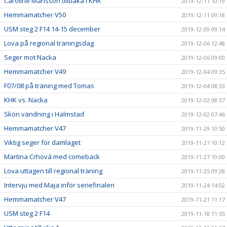
Caroline Månsson tillbaka i KHK
2019-12-11 10:19
Hemmamatcher V50
2019-12-11 09:18
USM steg 2 F14 14-15 december
2019-12-09 09:14
Lova på regional träningsdag
2019-12-06 12:48
Seger mot Nacka
2019-12-06 09:00
Hemmamatcher V49
2019-12-04 09:35
F07/08 på träning med Tomas
2019-12-04 08:33
KHK vs. Nacka
2019-12-02 08:37
Skön vändning i Halmstad
2019-12-02 07:46
Hemmamatcher V47
2019-11-29 10:50
Viktig seger för damlaget
2019-11-27 10:12
Martina Crhová med comeback
2019-11-27 10:00
Lova uttagen till regional träning
2019-11-25 09:28
Intervju med Maja inför seriefinalen
2019-11-24 14:02
Hemmamatcher V47
2019-11-21 11:17
USM steg 2 F14
2019-11-18 11:55