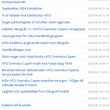
Kristianstad HK!
September 2024 händelser
2024-08-30 21:53
Vi är lottade mot Eskilstuna i ATG!
2024-08-30 12:10
Seger på bortaplan 27-20 efter stark laginsats
2024-08-29 20:31
Halvtid i Alingsås 11-14 ATG Svenska Cupens Gruppspel
2024-08-29 19:51
Säsongsstart för våra handbollsgrupper!
2024-08-29 12:26
Inför kvällens avgörande match mot Alingsås
2024-08-29 09:17
Handbollsligan Live
2024-08-28 12:59
Skön seger mot Ystad borta i ATG Svenska Cupen
2024-08-28 09:52
ATG Svenska Cupen-math mot Ystad idag 19:00
2024-08-26 08:11
Miranda Nasser debuterade i ATG Svenska Cupens
2024-08-17 20:12
första match för KHK
Inför ATG Svenska Cupen-matchen imorgon - Frågor till
2024-08-16 14:30
målvakt Amalie Fröland
Lagfoto och spelarbilder hos Fotograf Fredrik
2024-08-14 21:35
2024-08-13 23:21
Kallelse till årsmöte
2024-08-12 23:05