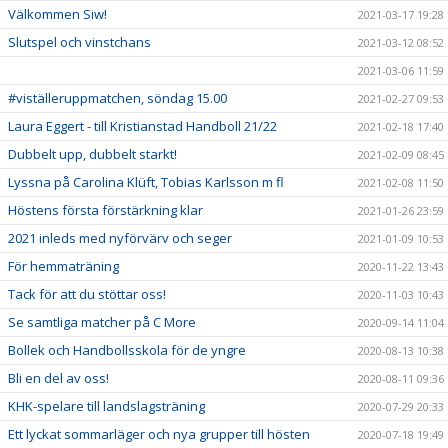
Välkommen Siw!
2021-03-17 19:28
Slutspel och vinstchans
2021-03-12 08:52
2021-03-06 11:59
#viställeruppmatchen, söndag 15.00
2021-02-27 09:53
Laura Eggert - till Kristianstad Handboll 21/22
2021-02-18 17:40
Dubbelt upp, dubbelt starkt!
2021-02-09 08:45
Lyssna på Carolina Klüft, Tobias Karlsson m fl
2021-02-08 11:50
Höstens första förstärkning klar
2021-01-26 23:59
2021 inleds med nyförvärv och seger
2021-01-09 10:53
För hemmaträning
2020-11-22 13:43
Tack för att du stöttar oss!
2020-11-03 10:43
Se samtliga matcher på C More
2020-09-14 11:04
Bollek och Handbollsskola för de yngre
2020-08-13 10:38
Bli en del av oss!
2020-08-11 09:36
KHK-spelare till landslagsträning
2020-07-29 20:33
Ett lyckat sommarläger och nya grupper till hösten
2020-07-18 19:49