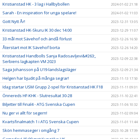
Kristianstad HK - 3 lag i Hallbybollen
2024-01-02 21:18
Sarah - En inspiration för unga spelare!
2024-01-02 11:03
Gott Nytt År!
2023-12-31 13:05
Kristianstad HK-Skuru IK 30 dec 14:00
2023-12-29 11:07
33 mål mot Sävehof och ändå förlust
2023-12-26 16:50
Återstart mot IK Sävehof borta
2023-12-26 14:20
Kristianstad Handbolls Sanja Radosavljevi&#263;,
2023-12-09 22:38
Serbiens lagkapten VM 2023
Saga Johansson på U19-landslagsläger
2023-12-09 21:34
Helgen har bjudit på många segrar!
2023-11-13 17:50
Idag startar USM Grupp 2-spel för Kristianstad HK F18
2023-11-11 09:01
Önnereds HF-KHK - Slutresultat 30-28
2023-11-10 22:41
Biljetter till Final4 - ATG Svenska Cupen
2023-11-06 10:32
Nu ger vi allt för segern!
2023-11-02 09:04
Kvartsfinalmatch 1 i ATG Svenska Cupen
2023-11-01 11:44
Skön hemmaseger i omgång 7
2023-10-28 17:39