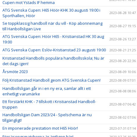
Cupen mot Ystads IF hemma
ATG Svenska Cupen: H65 Höör-KHK 30 augusti 19:00 i
2023-08-28 10:47
Sporthallen, Höör
Se toppklassig handboll när du vill - Köp abonnemang
2023-08-27 19:15
till Hanbollsligan Live
ATG Svenska Cupen: Höör H65 - Kristianstad HK 30 aug
2023-08-26 13:27
19:00
ATG Svenska Cupen: Eslöv-Kristianstad 23 augusti 19:00
2023-08-21 21:25
Kristianstad Handbolls populära handbollsskola; Nu är
2023-08-20 22:36
det dags igen!
Årsmöte 2023
2023-08-09 10:06
Följ Kristianstad Handboll geom ATG Svenska Cupen!
2023-08-09 07:01
Handbollsligan går in i en ny era, samlar allt i ett
2023-08-08 08:06
enhetligt varumärke
Ett förstärkt KHK - 7 tillskott i Kristianstad Handboll-
2023-08-07 06:42
truppen
Handbollsligan Dam 2023/24 - Spelschema är nu
2023-08-02 07:06
tillgängligt!
En imponerade prestation mot H65 Höör!
2023-07-31 07:14
Försäsongsmatcherna är äntligen här!
2023-07-25 10:20