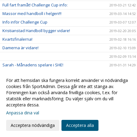
Full fart framåt! Challenge Cup info:
2019-03-21 12:42
Massor med handboll i helgen!!!
2019-03-14 14:52
Info inför Challenge Cup
2019-03-07 12:07
Kristianstad Handboll bygger vidare!
2019-02-20 20:05
Kvartsfinalerna!
2019-02-18 16:16
Damerna är vidare!
2019-02-10 15:09
2019-02-09 15:14
Sarah - Månadens spelare i SHE!
2019-01-31 14:29
Alla till hallen fredagkväll!
2019-01-30 19:32
För att hemsidan ska fungera korrekt använder vi nödvändiga
F03 mot Steg 4 i USM
2019-01-28 11:04
cookies från SportAdmin. Dessa går inte att stänga av.
USM & Sammandrag...
2019-01-25 13:09
Föreningen kan också använda frivilliga cookies, t.ex. för
statistik eller marknadsföring. Du väljer själv om du vill
Kristianstad Handboll förstärker Damtruppen
2019-01-14 22:57
acceptera dessa.
Öppettider för kansliet
2019-01-08 14:31
Anpassa dina val
Kompisfika för integration!
2018-12-26 10:46
Daxs för match!!
Acceptera nödvändiga
Acceptera alla
2018-12-19 10:18
Äntligen hemmamatch igen!
2018-12-13 18:29