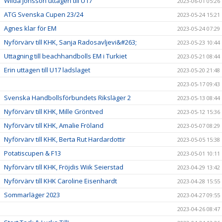
Wilda Jönsson uttagen till U17
2023-06-01 05:26
ATG Svenska Cupen 23/24
2023-05-24 15:21
Agnes klar för EM
2023-05-24 07:29
Nyförvärv till KHK, Sanja Radosavljevi&#263;
2023-05-23 10:44
Uttagning till beachhandbolls EM i Turkiet
2023-05-21 08:44
Erin uttagen till U17 ladslaget
2023-05-20 21:48
2023-05-17 09:43
Svenska Handbollsförbundets Riksläger 2
2023-05-13 08:44
Nyförvärv till KHK, Mille Gröntved
2023-05-12 15:36
Nyförvärv till KHK, Amalie Fröland
2023-05-07 08:29
Nyförvärv till KHK, Berta Rut Hardardottir
2023-05-05 15:38
Potatiscupen & F13
2023-05-01 10:11
Nyförvärv till KHK, Fröjdis Wiik Seierstad
2023-04-29 13:42
Nyförvärv till KHK Caroline Eisenhardt
2023-04-28 15:55
Sommarläger 2023
2023-04-27 09:55
2023-04-26 08:47