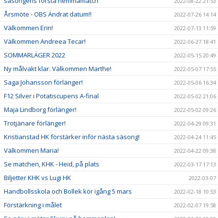
säsongens första hemmamatch
2022-08-22 21:53
Årsmöte - OBS Ändrat datum!!
2022-07-26 14:14
Välkommen Erin!
2022-07-13 11:59
Välkommen Andreea Tecar!
2022-06-27 18:41
SOMMARLÄGER 2022
2022-05-15 20:49
Ny målvakt klar. Välkommen Marthe!
2022-05-07 17:55
Saga Johansson förlänger!
2022-05-06 16:34
F12 Silver i Potatiscupens A-final
2022-05-02 21:06
Maja Lindborg förlänger!
2022-05-02 09:26
Trotjänare förlänger!
2022-04-29 09:31
Kristianstad HK förstärker inför nästa säsong!
2022-04-24 11:45
Välkommen Maria!
2022-04-22 09:38
Se matchen, KHK - Heid, på plats
2022-03-17 17:13
Biljetter KHK vs Lugi HK
2022-03-07
Handbollsskola och Bollek kör igång 5 mars
2022-02-18 10:53
Förstärkning i målet
2022-02-07 19:58