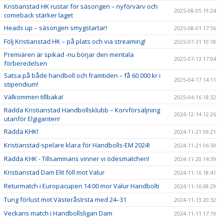
Kristianstad HK rustar för säsongen – nyförvärv och
2025-08-05 19:24
comeback stärker laget
Heads up – säsongen smygstartar!
2025-08-01 17:56
Följ Kristianstad HK – på plats och via streaming!
2025-07-31 10:18
Premiären är spikad -nu börjar den mentala
2025-07-13 17:04
förberedelsen
Satsa på både handboll och framtiden – få 60 000 kr i
2025-04-17 14:11
stipendium!
Välkommen tillbaka!
2025-04-16 18:32
Rädda Kristianstad Handbollsklubb – Korvförsäljning
2024-12-14 12:26
utanför Elgiganten!
Rädda KHK!
2024-11-21 09:21
Kristianstad-spelare klara för Handbolls-EM 2024!
2024-11-21 06:59
Rädda KHK - Tillsammans vinner vi ödesmatchen!
2024-11-20 14:39
Kristianstad Dam Elit föll mot Valur
2024-11-16 18:41
Returmatch i Europacupen 14:00 mor Valur Handbolti
2024-11-16 08:29
Tung förlust mot VästeråsIrsta med 24–31
2024-11-13 20:32
Veckans match i Handbollsligan Dam
2024-11-11 17:19