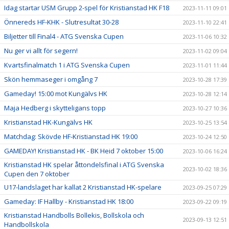
Idag startar USM Grupp 2-spel för Kristianstad HK F18
2023-11-11 09:01
Önnereds HF-KHK - Slutresultat 30-28
2023-11-10 22:41
Biljetter till Final4 - ATG Svenska Cupen
2023-11-06 10:32
Nu ger vi allt för segern!
2023-11-02 09:04
Kvartsfinalmatch 1 i ATG Svenska Cupen
2023-11-01 11:44
Skön hemmaseger i omgång 7
2023-10-28 17:39
Gameday! 15:00 mot Kungälvs HK
2023-10-28 12:14
Maja Hedberg i skytteligans topp
2023-10-27 10:36
Kristianstad HK-Kungälvs HK
2023-10-25 13:54
Matchdag: Skövde HF-Kristianstad HK 19:00
2023-10-24 12:50
GAMEDAY! Kristianstad HK - BK Heid 7 oktober 15:00
2023-10-06 16:24
Kristianstad HK spelar åttondelsfinal i ATG Svenska
2023-10-02 18:36
Cupen den 7 oktober
U17-landslaget har kallat 2 Kristianstad HK-spelare
2023-09-25 07:29
Gameday: IF Hallby - Kristianstad HK 18:00
2023-09-22 09:19
Kristianstad Handbolls Bollekis, Bollskola och
2023-09-13 12:51
Handbollskola