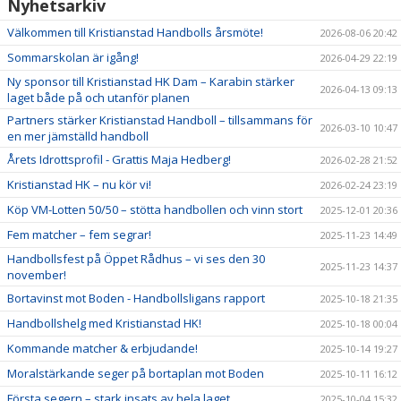
Nyhetsarkiv
Välkommen till Kristianstad Handbolls årsmöte!
2026-08-06 20:42
Sommarskolan är igång!
2026-04-29 22:19
Ny sponsor till Kristianstad HK Dam – Karabin stärker
2026-04-13 09:13
laget både på och utanför planen
Partners stärker Kristianstad Handboll – tillsammans för
2026-03-10 10:47
en mer jämställd handboll
Årets Idrottsprofil - Grattis Maja Hedberg!
2026-02-28 21:52
Kristianstad HK – nu kör vi!
2026-02-24 23:19
Köp VM-Lotten 50/50 – stötta handbollen och vinn stort
2025-12-01 20:36
Fem matcher – fem segrar!
2025-11-23 14:49
Handbollsfest på Öppet Rådhus – vi ses den 30
2025-11-23 14:37
november!
Bortavinst mot Boden - Handbollsligans rapport
2025-10-18 21:35
Handbollshelg med Kristianstad HK!
2025-10-18 00:04
Kommande matcher & erbjudande!
2025-10-14 19:27
Moralstärkande seger på bortaplan mot Boden
2025-10-11 16:12
Första segern – stark insats av hela laget
2025-10-04 15:32