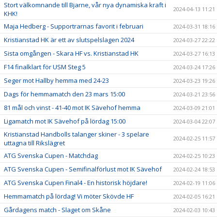
Stort välkomnande till Bjarne, vår nya dynamiska kraft i
2024-04-13 11:21
KHK!
Maja Hedberg - Supportrarnas favorit i februari
2024-03-31 18:16
Kristianstad HK är ett av slutspelslagen 2024
2024-03-27 22:22
Sista omgången - Skara HF vs. Kristianstad HK
2024-03-27 16:13
F14 finalklart för USM Steg 5
2024-03-24 17:26
Seger mot Hallby hemma med 24-23
2024-03-23 19:26
Dags för hemmamatch den 23 mars 15:00
2024-03-21 23:56
81 mål och vinst - 41-40 mot IK Sävehof hemma
2024-03-09 21:01
Ligamatch mot IK Sävehof på lördag 15:00
2024-03-04 22:07
Kristianstad Handbolls talanger skiner - 3 spelare
2024-02-25 11:57
uttagna till Rikslägret
ATG Svenska Cupen - Matchdag
2024-02-25 10:23
ATG Svenska Cupen - Semifinalförlust mot IK Sävehof
2024-02-24 18:53
ATG Svenska Cupen Final4 - En historisk höjdare!
2024-02-19 11:06
Hemmamatch på lördag! Vi möter Skövde HF
2024-02-05 16:21
Gårdagens match - Slaget om Skåne
2024-02-03 10:43