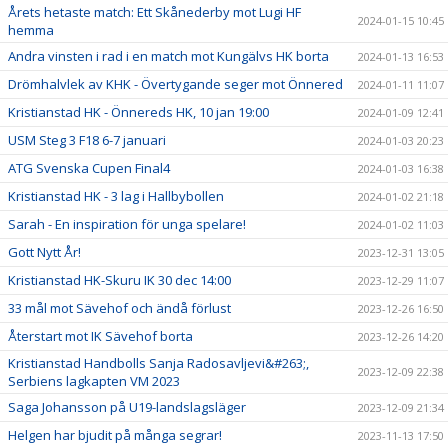
Årets hetaste match: Ett Skånederby mot Lugi HF
2024-01-15 10:45
hemma
Andra vinsten i rad i en match mot Kungälvs HK borta
2024-01-13 16:53
Drömhalvlek av KHK - Övertygande seger mot Önnered
2024-01-11 11:07
Kristianstad HK - Önnereds HK, 10 jan 19:00
2024-01-09 12:41
USM Steg 3 F18 6-7 januari
2024-01-03 20:23
ATG Svenska Cupen Final4
2024-01-03 16:38
Kristianstad HK - 3 lag i Hallbybollen
2024-01-02 21:18
Sarah - En inspiration för unga spelare!
2024-01-02 11:03
Gott Nytt År!
2023-12-31 13:05
Kristianstad HK-Skuru IK 30 dec 14:00
2023-12-29 11:07
33 mål mot Sävehof och ändå förlust
2023-12-26 16:50
Återstart mot IK Sävehof borta
2023-12-26 14:20
Kristianstad Handbolls Sanja Radosavljevi&#263;,
2023-12-09 22:38
Serbiens lagkapten VM 2023
Saga Johansson på U19-landslagsläger
2023-12-09 21:34
Helgen har bjudit på många segrar!
2023-11-13 17:50