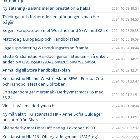
Ny satsning - Balans mellan prestation & hälsa
2024-10-08 18:54
Träningar och förberedelser inför helgens matcher
2024-10-08 14:53
pågår
Seger i Europacupen mot Westfriesland SEW med 32-23
2024-10-05 20:33
Matchdag, Europacup och Handbollsfest
2024-10-05 10:09
Lägesuppdatering & utvecklingsresan framåt
2024-10-04 10:44
Stötta Kristianstad Handboll genom Stadium – så enkelt
2024-10-03 14:27
är det! &#129505;&#129342;&#8205;&#9792;&#650
Anmäl dig till Stora handbollsskolan
2024-10-02 12:31
Kristianstad HK mot Westfriesland SEW – Europa Cup
2024-10-01 23:47
och Handbollsfest den 5 oktober!
En seger som ger mersmak - Derbyvinst mot H65 med
2024-10-01 21:51
33-24
Vinst i kvällens derbymatch!
2024-10-01 20:34
Ny målvakt till Kristianstad HK – Anne Sofia Guldager
2024-10-01 13:50
ansluter från Skara HF
Skånederby mot Höör H65 tisdag 1 oktober 19:00
2024-09-30 22:02
Kristianstad HK F16 - Obsegrade genom USM Steg1
2024-09-29 21:22