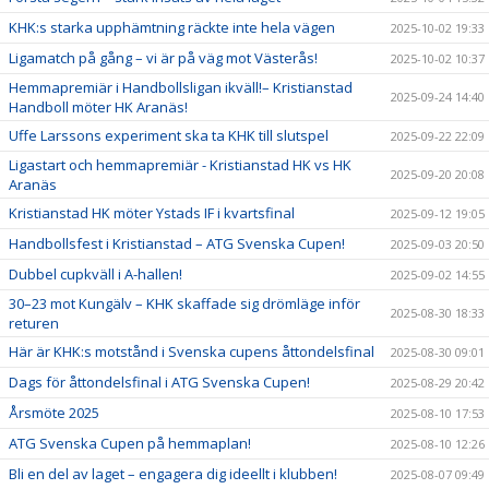
KHK:s starka upphämtning räckte inte hela vägen
2025-10-02 19:33
Ligamatch på gång – vi är på väg mot Västerås!
2025-10-02 10:37
Hemmapremiär i Handbollsligan ikväll!– Kristianstad
2025-09-24 14:40
Handboll möter HK Aranäs!
Uffe Larssons experiment ska ta KHK till slutspel
2025-09-22 22:09
Ligastart och hemmapremiär - Kristianstad HK vs HK
2025-09-20 20:08
Aranäs
Kristianstad HK möter Ystads IF i kvartsfinal
2025-09-12 19:05
Handbollsfest i Kristianstad – ATG Svenska Cupen!
2025-09-03 20:50
Dubbel cupkväll i A-hallen!
2025-09-02 14:55
30–23 mot Kungälv – KHK skaffade sig drömläge inför
2025-08-30 18:33
returen
Här är KHK:s motstånd i Svenska cupens åttondelsfinal
2025-08-30 09:01
Dags för åttondelsfinal i ATG Svenska Cupen!
2025-08-29 20:42
Årsmöte 2025
2025-08-10 17:53
ATG Svenska Cupen på hemmaplan!
2025-08-10 12:26
Bli en del av laget – engagera dig ideellt i klubben!
2025-08-07 09:49