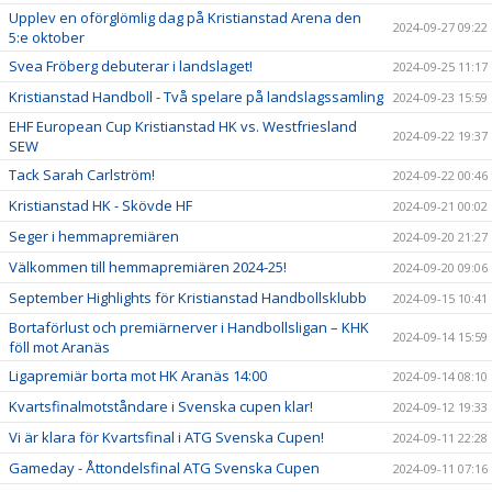
Upplev en oförglömlig dag på Kristianstad Arena den
2024-09-27 09:22
5:e oktober
Svea Fröberg debuterar i landslaget!
2024-09-25 11:17
Kristianstad Handboll - Två spelare på landslagssamling
2024-09-23 15:59
EHF European Cup Kristianstad HK vs. Westfriesland
2024-09-22 19:37
SEW
Tack Sarah Carlström!
2024-09-22 00:46
Kristianstad HK - Skövde HF
2024-09-21 00:02
Seger i hemmapremiären
2024-09-20 21:27
Välkommen till hemmapremiären 2024-25!
2024-09-20 09:06
September Highlights för Kristianstad Handbollsklubb
2024-09-15 10:41
Bortaförlust och premiärnerver i Handbollsligan – KHK
2024-09-14 15:59
föll mot Aranäs
Ligapremiär borta mot HK Aranäs 14:00
2024-09-14 08:10
Kvartsfinalmotståndare i Svenska cupen klar!
2024-09-12 19:33
Vi är klara för Kvartsfinal i ATG Svenska Cupen!
2024-09-11 22:28
Gameday - Åttondelsfinal ATG Svenska Cupen
2024-09-11 07:16