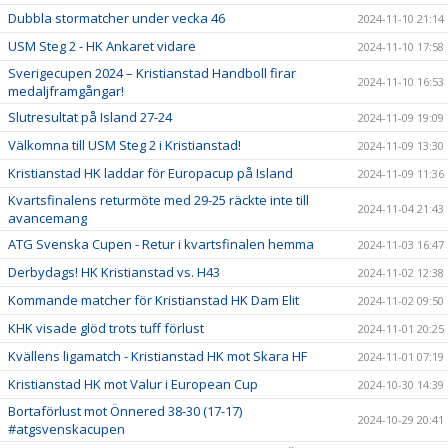
Dubbla stormatcher under vecka 46
2024-11-10 21:14
USM Steg 2 - HK Ankaret vidare
2024-11-10 17:58
Sverigecupen 2024 – Kristianstad Handboll firar
2024-11-10 16:53
medaljframgångar!
Slutresultat på Island 27-24
2024-11-09 19:09
Välkomna till USM Steg 2 i Kristianstad!
2024-11-09 13:30
Kristianstad HK laddar för Europacup på Island
2024-11-09 11:36
Kvartsfinalens returmöte med 29-25 räckte inte till
2024-11-04 21:43
avancemang
ATG Svenska Cupen - Retur i kvartsfinalen hemma
2024-11-03 16:47
Derbydags! HK Kristianstad vs. H43
2024-11-02 12:38
Kommande matcher för Kristianstad HK Dam Elit
2024-11-02 09:50
KHK visade glöd trots tuff förlust
2024-11-01 20:25
Kvällens ligamatch - Kristianstad HK mot Skara HF
2024-11-01 07:19
Kristianstad HK mot Valur i European Cup
2024-10-30 14:39
Bortaförlust mot Önnered 38-30 (17-17)
2024-10-29 20:41
#atgsvenskacupen