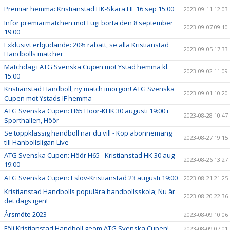
Premiär hemma: Kristianstad HK-Skara HF 16 sep 15:00
2023-09-11 12:03
Inför premiärmatchen mot Lugi borta den 8 september
2023-09-07 09:10
19:00
Exklusivt erbjudande: 20% rabatt, se alla Kristianstad
2023-09-05 17:33
Handbolls matcher
Matchdag i ATG Svenska Cupen mot Ystad hemma kl.
2023-09-02 11:09
15:00
Kristianstad Handboll, ny match imorgon! ATG Svenska
2023-09-01 10:20
Cupen mot Ystads IF hemma
ATG Svenska Cupen: H65 Höör-KHK 30 augusti 19:00 i
2023-08-28 10:47
Sporthallen, Höör
Se toppklassig handboll när du vill - Köp abonnemang
2023-08-27 19:15
till Hanbollsligan Live
ATG Svenska Cupen: Höör H65 - Kristianstad HK 30 aug
2023-08-26 13:27
19:00
ATG Svenska Cupen: Eslöv-Kristianstad 23 augusti 19:00
2023-08-21 21:25
Kristianstad Handbolls populära handbollsskola; Nu är
2023-08-20 22:36
det dags igen!
Årsmöte 2023
2023-08-09 10:06
Följ Kristianstad Handboll geom ATG Svenska Cupen!
2023-08-09 07:01