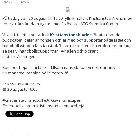
2025-08-10 12:26
HANDBOLLSSKOLA
PARTNERSKAP
På tisdag den 20 augusti kl. 19:00 fylls A-hallen, Kristianstad Arena med
energi när vårt damlag tar emot Eslövs IK i ATG Svenska Cupen.
FÖRENINGEN
Vi vill rikta ett stort tack till
Kristianstadsbladet
för att ni sprider
budskapet, delar annonsen och är med och supportar både laget och
OM OSS
handbollsstaden Kristianstad. Boka in matchen i kalendern redan nu,
så ses vi handbollssupportrar i A-hallen och bidrar till
matchstämningen.
KONTAKT
Kom och heja fram laget – tillsammans skapar vi den där unika
Kristianstad-känslan på läktaren! 🧡
📍 Kristianstad Arena
📅 20 augusti, 19:00
#kristianstadhandboll #ATGsvenskacupen
#handbollsstadenkristianstad #komochheja