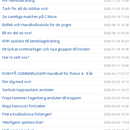
För hemmaträning
2020-11-22 13:43
Tack för att du stöttar oss!
2020-11-03 10:43
Se samtliga matcher på C More
2020-09-14 11:04
Bollek och Handbollsskola för de yngre
2020-08-13 10:38
Bli en del av oss!
2020-08-11 09:36
KHK-spelare till landslagsträning
2020-07-29 20:33
Ett lyckat sommarläger och nya grupper till hösten
2020-07-18 19:49
Har ni sett oss?
2020-07-15 19:46
2020-07-11 14:08
KOM PÅ SOMMARLÄGER! Handboll för flickor 4 - 8 år
2020-06-17 07:57
Rör dig med oss!
2020-05-23 10:16
Serbisk toppspelare ansluter
2020-05-11 16:33
Freja Hammer Fagerberg ansluter till truppen
2020-05-05 19:34
Maja Hansson fortsätter
2020-04-30 14:50
Petra Kudlackova förlänger!
2020-04-24 10:36
Ytterligare spelare klar!
2020-04-02 17:04