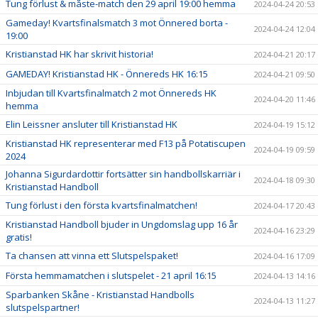
Tung förlust & måste-match den 29 april 19:00 hemma
2024-04-24 20:53
Gameday! Kvartsfinalsmatch 3 mot Önnered borta -
2024-04-24 12:04
19:00
Kristianstad HK har skrivit historia!
2024-04-21 20:17
GAMEDAY! Kristianstad HK - Önnereds HK 16:15
2024-04-21 09:50
Inbjudan till Kvartsfinalmatch 2 mot Önnereds HK
2024-04-20 11:46
hemma
Elin Leissner ansluter till Kristianstad HK
2024-04-19 15:12
Kristianstad HK representerar med F13 på Potatiscupen
2024-04-19 09:59
2024
Johanna Sigurdardottir fortsätter sin handbollskarriär i
2024-04-18 09:30
Kristianstad Handboll
Tung förlust i den första kvartsfinalmatchen!
2024-04-17 20:43
Kristianstad Handboll bjuder in Ungdomslag upp 16 år
2024-04-16 23:29
gratis!
Ta chansen att vinna ett Slutspelspaket!
2024-04-16 17:09
Första hemmamatchen i slutspelet - 21 april 16:15
2024-04-13 14:16
Sparbanken Skåne - Kristianstad Handbolls
2024-04-13 11:27
slutspelspartner!