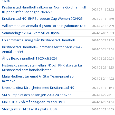
16:30
Kristianstad Handboll välkomnar Norma Goldmann till
2024-07-16 22:22
truppen inför Säsongen 2024/25
Kristianstad HK i EHF European Cup Women 2024/25
2024-07-16 17:40
Välkommen att anmäla dig som Föreningsdomare DU1
2024-07-16 17:19
Sommarläger 2024 - Vem vill du tipsa?
2024-07-05 15:03
En sommarhälsning från Kristianstad Handboll
2024-06-28 22:57
Kristianstad Handboll -Sommarläger för barn 2024 -
2024-06-24 19:51
Anmäl er här!
Åhus Beachhandboll 11-20 juli 2024
2024-06-22 20:08
Historiskt samarbete mellan IFK och KHK ska stärka
2024-05-29 16:53
Kristianstad som handbollsstad
Maja Hedberg tar emot All Star Team-priset som
2024-05-24 14:02
mittsexa
Utveckla dina färdigheter med Kristianstad HK
2024-05-16 11:45
SM-slutspelet och säsongen 2023-24 är över
2024-04-29 20:36
MATCHDAG på måndag den 29 april 19:00
2024-04-28 14:51
Stort grattis F14 till er 8:e plats i USM!
2024-04-28 14:39