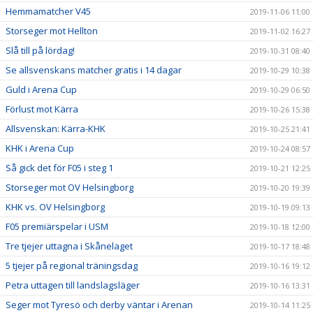
Hemmamatcher V45
2019-11-06 11:00
Storseger mot Hellton
2019-11-02 16:27
Slå till på lördag!
2019-10-31 08:40
Se allsvenskans matcher gratis i 14 dagar
2019-10-29 10:38
Guld i Arena Cup
2019-10-29 06:50
Förlust mot Kärra
2019-10-26 15:38
Allsvenskan: Kärra-KHK
2019-10-25 21:41
KHK i Arena Cup
2019-10-24 08:57
Så gick det för F05 i steg 1
2019-10-21 12:25
Storseger mot OV Helsingborg
2019-10-20 19:39
KHK vs. OV Helsingborg
2019-10-19 09:13
F05 premiärspelar i USM
2019-10-18 12:00
Tre tjejer uttagna i Skånelaget
2019-10-17 18:48
5 tjejer på regional träningsdag
2019-10-16 19:12
Petra uttagen till landslagsläger
2019-10-16 13:31
Seger mot Tyresö och derby väntar i Arenan
2019-10-14 11:25