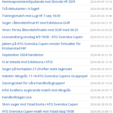
Hemmapremiärerbjudande mot Skövde HF 20/9
2024-09-09 16:16
Två debutanter i A-laget!
2024-09-08 09:28
Träningsmatch mot Lugi HF 7 sep 16:30
2024-09-06 10:48
Seger i åttondelsfinal #1 mot Eskilstuna GUIF
2024-09-04 21:51
Vinst i första åttondelsfinalen mot GUIF med 36-25
2024-09-04 20:36
Livesändning onsdag 4/9 19:00 - ATG Svenska Cupen
2024-09-03 22:31
Jakten på ATG Svenska Cupen-vinster fortsätter för
2024-09-02 23:16
Kristianstad HK!
September 2024 händelser
2024-08-30 21:53
Vi är lottade mot Eskilstuna i ATG!
2024-08-30 12:10
Seger på bortaplan 27-20 efter stark laginsats
2024-08-29 20:31
Halvtid i Alingsås 11-14 ATG Svenska Cupens Gruppspel
2024-08-29 19:51
Säsongsstart för våra handbollsgrupper!
2024-08-29 12:26
Inför kvällens avgörande match mot Alingsås
2024-08-29 09:17
Handbollsligan Live
2024-08-28 12:59
Skön seger mot Ystad borta i ATG Svenska Cupen
2024-08-28 09:52
ATG Svenska Cupen-math mot Ystad idag 19:00
2024-08-26 08:11