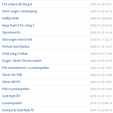
F16 vidare till Steg 4
2020-01-26 19:21
Skön seger i Jönköping
2020-01-26 19:13
Hallby-KHK
2020-01-24 06:00
Heja fram F16 i steg 3
2020-01-23 05:26
Styrelseinfo
2020-01-20 19:56
Storseger mot Drott
2020-01-17 22:27
Förlust mot Nacka
2020-01-10 12:31
USM steg 3 lottat
2020-01-07 15:00
Seger i årets första match
2020-01-06 14:10
F03 mästarinnor i Lundaspelen
2020-01-06 14:07
Silver för F08
2020-01-06 14:04
Silver till F07
2020-01-06 14:02
F09 i Lundaspelen
2020-01-06 14:00
Gott Nytt År!
2019-12-31 15:21
Lundaspelen
2019-12-25 08:10
God Jul & Gott Nytt År
2019-12-22 08:16