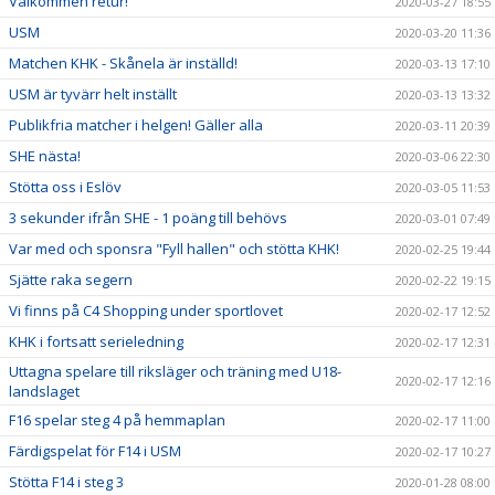
Välkommen retur!
2020-03-27 18:55
USM
2020-03-20 11:36
Matchen KHK - Skånela är inställd!
2020-03-13 17:10
USM är tyvärr helt inställt
2020-03-13 13:32
Publikfria matcher i helgen! Gäller alla
2020-03-11 20:39
SHE nästa!
2020-03-06 22:30
Stötta oss i Eslöv
2020-03-05 11:53
3 sekunder ifrån SHE - 1 poäng till behövs
2020-03-01 07:49
Var med och sponsra "Fyll hallen" och stötta KHK!
2020-02-25 19:44
Sjätte raka segern
2020-02-22 19:15
Vi finns på C4 Shopping under sportlovet
2020-02-17 12:52
KHK i fortsatt serieledning
2020-02-17 12:31
Uttagna spelare till riksläger och träning med U18-
2020-02-17 12:16
landslaget
F16 spelar steg 4 på hemmaplan
2020-02-17 11:00
Färdigspelat för F14 i USM
2020-02-17 10:27
Stötta F14 i steg 3
2020-01-28 08:00