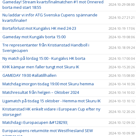
Gameday! Stream kvartsfinalmatchen #1 mot Önnered
2024-10-29 08:00
borta med start 18:55
Nu laddar vi inför ATG Svenska Cupens spännande
2024-10-27 21:21
kvartsfinaler!
Bortaförlust mot Kungälvs HK med 24-23
2024-10-19 17:06
Gameday mot Kungälv borta 15:00
2024-10-19 08:06
Tre representanter från Kristianstad Handboll i
2024-10-18 09:24
Sverigecupen
Ny match på lördag 15:00 - Kungälvs HK borta
2024-10-17 00:04
KHK kämpar men faller tungt mot Skuru IK
2024-10-15 20:26
GAMEDAY 19:00 #allatillhallen
2024-10-15 08:00
Matchdag imorgon tisdag 19:00 mot Skuru hemma
2024-10-14 10:36
Matchresultat från helgen – Oktober 2024
2024-10-14 10:02
Ligamatch på tisdag 15 oktober - Hemma mot Skuru IK
2024-10-13 10:12
Kristianstad HK enkelt vidare i European Cup efter ny
2024-10-12 20:26
storseger!
Matchdag i Europacupen &#128293;
2024-10-12 09:32
Europacupens returmöte mot Westfriesland SEW
2024-10-10 09:59
närmar sig