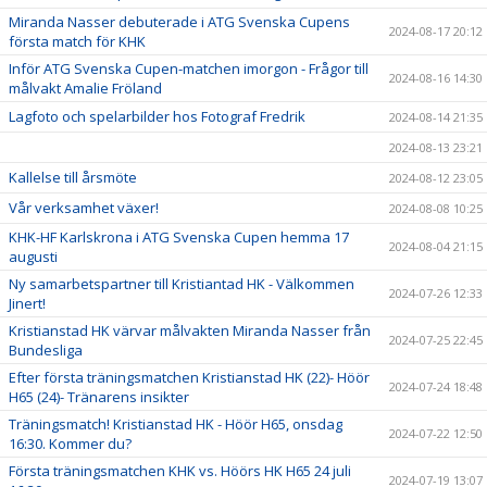
Miranda Nasser debuterade i ATG Svenska Cupens
2024-08-17 20:12
första match för KHK
Inför ATG Svenska Cupen-matchen imorgon - Frågor till
2024-08-16 14:30
målvakt Amalie Fröland
Lagfoto och spelarbilder hos Fotograf Fredrik
2024-08-14 21:35
2024-08-13 23:21
Kallelse till årsmöte
2024-08-12 23:05
Vår verksamhet växer!
2024-08-08 10:25
KHK-HF Karlskrona i ATG Svenska Cupen hemma 17
2024-08-04 21:15
augusti
Ny samarbetspartner till Kristiantad HK - Välkommen
2024-07-26 12:33
Jinert!
Kristianstad HK värvar målvakten Miranda Nasser från
2024-07-25 22:45
Bundesliga
Efter första träningsmatchen Kristianstad HK (22)- Höör
2024-07-24 18:48
H65 (24)- Tränarens insikter
Träningsmatch! Kristianstad HK - Höör H65, onsdag
2024-07-22 12:50
16:30. Kommer du?
Första träningsmatchen KHK vs. Höörs HK H65 24 juli
2024-07-19 13:07