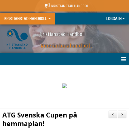
KRISTIANSTAD HANDBOLL
KRISTIANSTAD HANDBOLL
LOGGA IN
Kristianstad Handboll
#meränbarahandboll
HEM
NYHETER
BILJETTER
MATCHER
ATG Svenska Cupen på
<
>
KALENDER
hemmaplan!