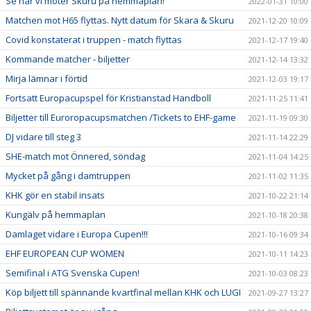
Se när vi möter Skuru på hemmaplan!
2022-01-31 10:00
Matchen mot H65 flyttas. Nytt datum för Skara & Skuru
2021-12-20 10:09
Covid konstaterat i truppen - match flyttas
2021-12-17 19:40
Kommande matcher - biljetter
2021-12-14 13:32
Mirja lämnar i förtid
2021-12-03 19:17
Fortsatt Europacupspel för Kristianstad Handboll
2021-11-25 11:41
Biljetter till Euroropacupsmatchen /Tickets to EHF-game
2021-11-19 09:30
DJ vidare till steg 3
2021-11-14 22:29
SHE-match mot Önnered, söndag
2021-11-04 14:25
Mycket på gång i damtruppen
2021-11-02 11:35
KHK gör en stabil insats
2021-10-22 21:14
Kungälv på hemmaplan
2021-10-18 20:38
Damlaget vidare i Europa Cupen!!!
2021-10-16 09:34
EHF EUROPEAN CUP WOMEN
2021-10-11 14:23
Semifinal i ATG Svenska Cupen!
2021-10-03 08:23
Köp biljett till spännande kvartfinal mellan KHK och LUGI
2021-09-27 13:27