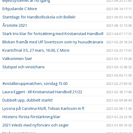
Biljettsystemet är nu igång
2021-09-23 21:00
Erbjudande C More
2021-09-14 17:11
Startdags för Handbollsskola och Bollek!
2021-09-03 14:56
Årsmöte 2021
2021-08-12 13:38
Stark trio klar för fortsättning med Kristianstad Handboll
2021-04-07 17:51
Blicken framåt med Ulf Sivertsson som ny huvudtränare
2021-03-29 18:34
Kvartsfinal 3:5, 27 mars, 16.00, C More
2021-03-23 17:41
Välkommen Siw!
2021-03-17 19:28
Slutspel och vinstchans
2021-03-12 08:52
2021-03-06 11:59
#viställeruppmatchen, söndag 15.00
2021-02-27 09:53
Laura Eggert - till Kristianstad Handboll 21/22
2021-02-18 17:40
Dubbelt upp, dubbelt starkt!
2021-02-09 08:45
Lyssna på Carolina Klüft, Tobias Karlsson m fl
2021-02-08 11:50
Höstens första förstärkning klar
2021-01-26 23:59
2021 inleds med nyförvärv och seger
2021-01-09 10:53