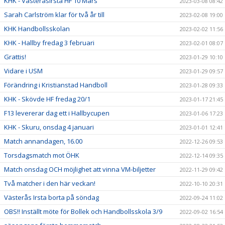
KHK - Västeråsirsta HF 10 Mars
2023-03-08 08:42
Sarah Carlström klar för två år till
2023-02-08 19:00
KHK Handbollsskolan
2023-02-02 11:56
KHK - Hallby fredag 3 februari
2023-02-01 08:07
Grattis!
2023-01-29 10:10
Vidare i USM
2023-01-29 09:57
Förändring i Kristianstad Handboll
2023-01-28 09:33
KHK - Skövde HF fredag 20/1
2023-01-17 21:45
F13 levererar dag ett i Hallbycupen
2023-01-06 17:23
KHK - Skuru, onsdag 4 januari
2023-01-01 12:41
Match annandagen, 16.00
2022-12-26 09:53
Torsdagsmatch mot ÖHK
2022-12-14 09:35
Match onsdag OCH möjlighet att vinna VM-biljetter
2022-11-29 09:42
Två matcher i den här veckan!
2022-10-10 20:31
Västerås Irsta borta på söndag
2022-09-24 11:02
OBS!! Inställt möte för Bollek och Handbollsskola 3/9
2022-09-02 16:54