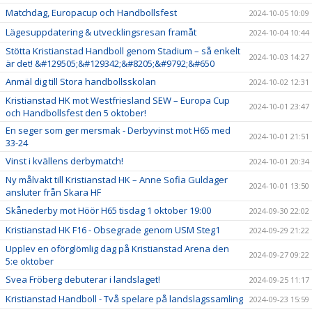
Matchdag, Europacup och Handbollsfest
2024-10-05 10:09
Lägesuppdatering & utvecklingsresan framåt
2024-10-04 10:44
Stötta Kristianstad Handboll genom Stadium – så enkelt
2024-10-03 14:27
är det! &#129505;&#129342;&#8205;&#9792;&#650
Anmäl dig till Stora handbollsskolan
2024-10-02 12:31
Kristianstad HK mot Westfriesland SEW – Europa Cup
2024-10-01 23:47
och Handbollsfest den 5 oktober!
En seger som ger mersmak - Derbyvinst mot H65 med
2024-10-01 21:51
33-24
Vinst i kvällens derbymatch!
2024-10-01 20:34
Ny målvakt till Kristianstad HK – Anne Sofia Guldager
2024-10-01 13:50
ansluter från Skara HF
Skånederby mot Höör H65 tisdag 1 oktober 19:00
2024-09-30 22:02
Kristianstad HK F16 - Obsegrade genom USM Steg1
2024-09-29 21:22
Upplev en oförglömlig dag på Kristianstad Arena den
2024-09-27 09:22
5:e oktober
Svea Fröberg debuterar i landslaget!
2024-09-25 11:17
Kristianstad Handboll - Två spelare på landslagssamling
2024-09-23 15:59