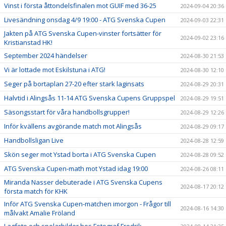
Vinst i första åttondelsfinalen mot GUIF med 36-25
2024-09-04 20:36
Livesändning onsdag 4/9 19:00 - ATG Svenska Cupen
2024-09-03 22:31
Jakten på ATG Svenska Cupen-vinster fortsätter för
2024-09-02 23:16
Kristianstad HK!
September 2024 händelser
2024-08-30 21:53
Vi är lottade mot Eskilstuna i ATG!
2024-08-30 12:10
Seger på bortaplan 27-20 efter stark laginsats
2024-08-29 20:31
Halvtid i Alingsås 11-14 ATG Svenska Cupens Gruppspel
2024-08-29 19:51
Säsongsstart för våra handbollsgrupper!
2024-08-29 12:26
Inför kvällens avgörande match mot Alingsås
2024-08-29 09:17
Handbollsligan Live
2024-08-28 12:59
Skön seger mot Ystad borta i ATG Svenska Cupen
2024-08-28 09:52
ATG Svenska Cupen-math mot Ystad idag 19:00
2024-08-26 08:11
Miranda Nasser debuterade i ATG Svenska Cupens
2024-08-17 20:12
första match för KHK
Inför ATG Svenska Cupen-matchen imorgon - Frågor till
2024-08-16 14:30
målvakt Amalie Fröland