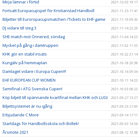
Mirja lämnar i förtid
2021-12-03 19:17
Fortsatt Europacupspel för Kristianstad Handboll
2021-11-25 11:41
Biljetter till Euroropacupsmatchen /Tickets to EHF-game
2021-11-19 09:30
DJ vidare till steg 3
2021-11-14 22:29
SHE-match mot Önnered, söndag
2021-11-04 14:25
Mycket på gång i damtruppen
2021-11-02 11:35
KHK gör en stabil insats
2021-10-22 21:14
Kungälv på hemmaplan
2021-10-18 20:38
Damlaget vidare i Europa Cupen!!!
2021-10-16 09:34
EHF EUROPEAN CUP WOMEN
2021-10-11 14:23
Semifinal i ATG Svenska Cupen!
2021-10-03 08:23
Köp biljett till spännande kvartfinal mellan KHK och LUGI
2021-09-27 13:27
Biljettsystemet är nu igång
2021-09-23 21:00
Erbjudande C More
2021-09-14 17:11
Startdags för Handbollsskola och Bollek!
2021-09-03 14:56
Årsmöte 2021
2021-08-12 13:38