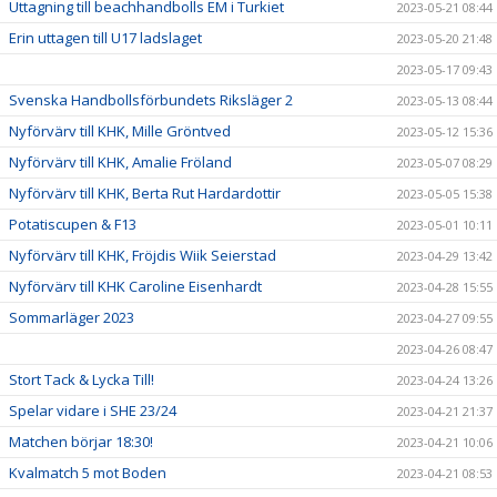
Uttagning till beachhandbolls EM i Turkiet
2023-05-21 08:44
Erin uttagen till U17 ladslaget
2023-05-20 21:48
2023-05-17 09:43
Svenska Handbollsförbundets Riksläger 2
2023-05-13 08:44
Nyförvärv till KHK, Mille Gröntved
2023-05-12 15:36
Nyförvärv till KHK, Amalie Fröland
2023-05-07 08:29
Nyförvärv till KHK, Berta Rut Hardardottir
2023-05-05 15:38
Potatiscupen & F13
2023-05-01 10:11
Nyförvärv till KHK, Fröjdis Wiik Seierstad
2023-04-29 13:42
Nyförvärv till KHK Caroline Eisenhardt
2023-04-28 15:55
Sommarläger 2023
2023-04-27 09:55
2023-04-26 08:47
Stort Tack & Lycka Till!
2023-04-24 13:26
Spelar vidare i SHE 23/24
2023-04-21 21:37
Matchen börjar 18:30!
2023-04-21 10:06
Kvalmatch 5 mot Boden
2023-04-21 08:53