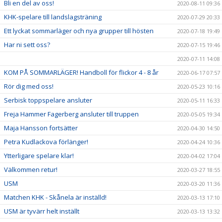
Bli en del av oss!
2020-08-11 09:36
KHK-spelare till landslagsträning
2020-07-29 20:33
Ett lyckat sommarläger och nya grupper till hösten
2020-07-18 19:49
Har ni sett oss?
2020-07-15 19:46
2020-07-11 14:08
KOM PÅ SOMMARLÄGER! Handboll för flickor 4 - 8 år
2020-06-17 07:57
Rör dig med oss!
2020-05-23 10:16
Serbisk toppspelare ansluter
2020-05-11 16:33
Freja Hammer Fagerberg ansluter till truppen
2020-05-05 19:34
Maja Hansson fortsätter
2020-04-30 14:50
Petra Kudlackova förlänger!
2020-04-24 10:36
Ytterligare spelare klar!
2020-04-02 17:04
Välkommen retur!
2020-03-27 18:55
USM
2020-03-20 11:36
Matchen KHK - Skånela är inställd!
2020-03-13 17:10
USM är tyvärr helt inställt
2020-03-13 13:32