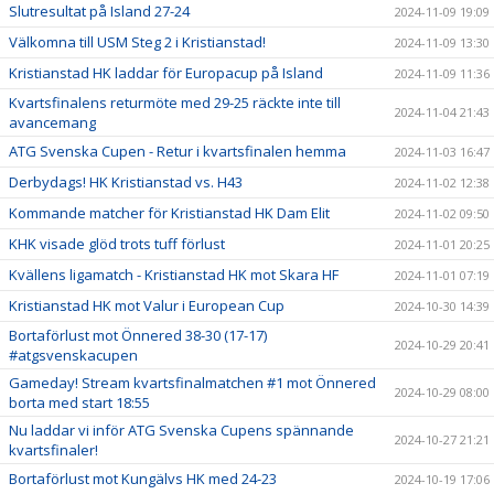
Slutresultat på Island 27-24
2024-11-09 19:09
Välkomna till USM Steg 2 i Kristianstad!
2024-11-09 13:30
Kristianstad HK laddar för Europacup på Island
2024-11-09 11:36
Kvartsfinalens returmöte med 29-25 räckte inte till
2024-11-04 21:43
avancemang
ATG Svenska Cupen - Retur i kvartsfinalen hemma
2024-11-03 16:47
Derbydags! HK Kristianstad vs. H43
2024-11-02 12:38
Kommande matcher för Kristianstad HK Dam Elit
2024-11-02 09:50
KHK visade glöd trots tuff förlust
2024-11-01 20:25
Kvällens ligamatch - Kristianstad HK mot Skara HF
2024-11-01 07:19
Kristianstad HK mot Valur i European Cup
2024-10-30 14:39
Bortaförlust mot Önnered 38-30 (17-17)
2024-10-29 20:41
#atgsvenskacupen
Gameday! Stream kvartsfinalmatchen #1 mot Önnered
2024-10-29 08:00
borta med start 18:55
Nu laddar vi inför ATG Svenska Cupens spännande
2024-10-27 21:21
kvartsfinaler!
Bortaförlust mot Kungälvs HK med 24-23
2024-10-19 17:06