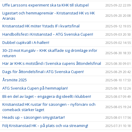
Uffe Larssons experiment ska ta KHK till slutspel
2025-09-22 22:09
Ligastart och hemmapremiär - Kristianstad HK vs HK
2025-09-20 20:08
Aranäs
Kristianstad HK möter Ystads IF i kvartsfinal
2025-09-12 19:05
Handbollsfest i Kristianstad – ATG Svenska Cupen!
2025-09-03 20:50
Dubbel cupkväll i A-hallen!
2025-09-02 14:55
30–23 mot Kungälv – KHK skaffade sig drömläge inför
2025-08-30 18:33
returen
Här är KHK:s motstånd i Svenska cupens åttondelsfinal
2025-08-30 09:01
Dags för åttondelsfinal i ATG Svenska Cupen!
2025-08-29 20:42
Årsmöte 2025
2025-08-10 17:53
ATG Svenska Cupen på hemmaplan!
2025-08-10 12:26
Bli en del av laget – engagera dig ideellt i klubben!
2025-08-07 09:49
Kristianstad HK rustar för säsongen – nyförvärv och
2025-08-05 19:24
comeback stärker laget
Heads up – säsongen smygstartar!
2025-08-01 17:56
Följ Kristianstad HK – på plats och via streaming!
2025-07-31 10:18