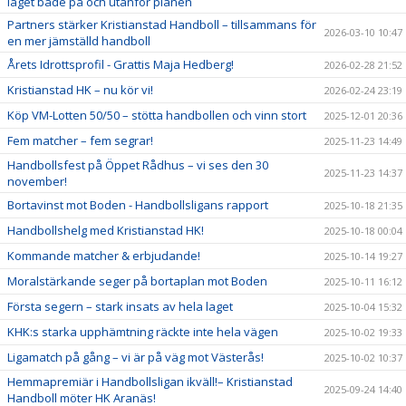
laget både på och utanför planen
Partners stärker Kristianstad Handboll – tillsammans för
2026-03-10 10:47
en mer jämställd handboll
Årets Idrottsprofil - Grattis Maja Hedberg!
2026-02-28 21:52
Kristianstad HK – nu kör vi!
2026-02-24 23:19
Köp VM-Lotten 50/50 – stötta handbollen och vinn stort
2025-12-01 20:36
Fem matcher – fem segrar!
2025-11-23 14:49
Handbollsfest på Öppet Rådhus – vi ses den 30
2025-11-23 14:37
november!
Bortavinst mot Boden - Handbollsligans rapport
2025-10-18 21:35
Handbollshelg med Kristianstad HK!
2025-10-18 00:04
Kommande matcher & erbjudande!
2025-10-14 19:27
Moralstärkande seger på bortaplan mot Boden
2025-10-11 16:12
Första segern – stark insats av hela laget
2025-10-04 15:32
KHK:s starka upphämtning räckte inte hela vägen
2025-10-02 19:33
Ligamatch på gång – vi är på väg mot Västerås!
2025-10-02 10:37
Hemmapremiär i Handbollsligan ikväll!– Kristianstad
2025-09-24 14:40
Handboll möter HK Aranäs!