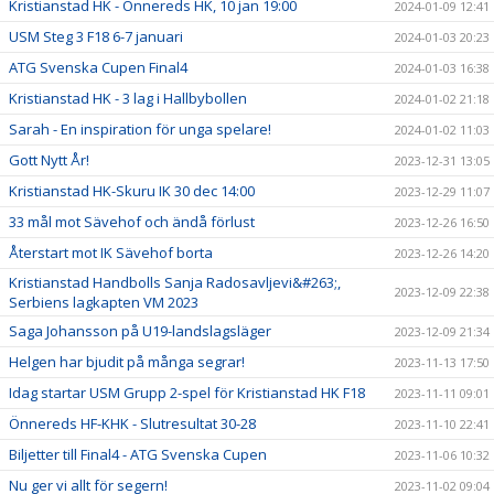
Kristianstad HK - Önnereds HK, 10 jan 19:00
2024-01-09 12:41
USM Steg 3 F18 6-7 januari
2024-01-03 20:23
ATG Svenska Cupen Final4
2024-01-03 16:38
Kristianstad HK - 3 lag i Hallbybollen
2024-01-02 21:18
Sarah - En inspiration för unga spelare!
2024-01-02 11:03
Gott Nytt År!
2023-12-31 13:05
Kristianstad HK-Skuru IK 30 dec 14:00
2023-12-29 11:07
33 mål mot Sävehof och ändå förlust
2023-12-26 16:50
Återstart mot IK Sävehof borta
2023-12-26 14:20
Kristianstad Handbolls Sanja Radosavljevi&#263;,
2023-12-09 22:38
Serbiens lagkapten VM 2023
Saga Johansson på U19-landslagsläger
2023-12-09 21:34
Helgen har bjudit på många segrar!
2023-11-13 17:50
Idag startar USM Grupp 2-spel för Kristianstad HK F18
2023-11-11 09:01
Önnereds HF-KHK - Slutresultat 30-28
2023-11-10 22:41
Biljetter till Final4 - ATG Svenska Cupen
2023-11-06 10:32
Nu ger vi allt för segern!
2023-11-02 09:04