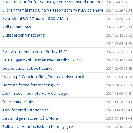
Stark trio klar för fortsättning med Kristianstad Handboll
2021-04-07 17:51
Blicken framåt med Ulf Sivertsson som ny huvudtränare
2021-03-29 18:34
Kvartsfinal 3:5, 27 mars, 16.00, C More
2021-03-23 17:41
Välkommen Siw!
2021-03-17 19:28
Slutspel och vinstchans
2021-03-12 08:52
2021-03-06 11:59
#viställeruppmatchen, söndag 15.00
2021-02-27 09:53
Laura Eggert - till Kristianstad Handboll 21/22
2021-02-18 17:40
Dubbelt upp, dubbelt starkt!
2021-02-09 08:45
Lyssna på Carolina Klüft, Tobias Karlsson m fl
2021-02-08 11:50
Höstens första förstärkning klar
2021-01-26 23:59
2021 inleds med nyförvärv och seger
2021-01-09 10:53
För hemmaträning
2020-11-22 13:43
Tack för att du stöttar oss!
2020-11-03 10:43
Se samtliga matcher på C More
2020-09-14 11:04
Bollek och Handbollsskola för de yngre
2020-08-13 10:38