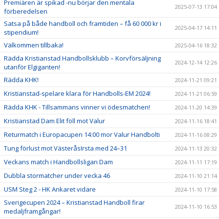
Premiären är spikad -nu börjar den mentala
2025-07-13 17:04
förberedelsen
Satsa på både handboll och framtiden – få 60 000 kr i
2025-04-17 14:11
stipendium!
Välkommen tillbaka!
2025-04-16 18:32
Rädda Kristianstad Handbollsklubb – Korvförsäljning
2024-12-14 12:26
utanför Elgiganten!
Rädda KHK!
2024-11-21 09:21
Kristianstad-spelare klara för Handbolls-EM 2024!
2024-11-21 06:59
Rädda KHK - Tillsammans vinner vi ödesmatchen!
2024-11-20 14:39
Kristianstad Dam Elit föll mot Valur
2024-11-16 18:41
Returmatch i Europacupen 14:00 mor Valur Handbolti
2024-11-16 08:29
Tung förlust mot VästeråsIrsta med 24–31
2024-11-13 20:32
Veckans match i Handbollsligan Dam
2024-11-11 17:19
Dubbla stormatcher under vecka 46
2024-11-10 21:14
USM Steg 2 - HK Ankaret vidare
2024-11-10 17:58
Sverigecupen 2024 – Kristianstad Handboll firar
2024-11-10 16:53
medaljframgångar!