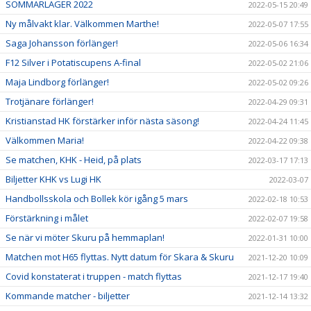
SOMMARLÄGER 2022
2022-05-15 20:49
Ny målvakt klar. Välkommen Marthe!
2022-05-07 17:55
Saga Johansson förlänger!
2022-05-06 16:34
F12 Silver i Potatiscupens A-final
2022-05-02 21:06
Maja Lindborg förlänger!
2022-05-02 09:26
Trotjänare förlänger!
2022-04-29 09:31
Kristianstad HK förstärker inför nästa säsong!
2022-04-24 11:45
Välkommen Maria!
2022-04-22 09:38
Se matchen, KHK - Heid, på plats
2022-03-17 17:13
Biljetter KHK vs Lugi HK
2022-03-07
Handbollsskola och Bollek kör igång 5 mars
2022-02-18 10:53
Förstärkning i målet
2022-02-07 19:58
Se när vi möter Skuru på hemmaplan!
2022-01-31 10:00
Matchen mot H65 flyttas. Nytt datum för Skara & Skuru
2021-12-20 10:09
Covid konstaterat i truppen - match flyttas
2021-12-17 19:40
Kommande matcher - biljetter
2021-12-14 13:32