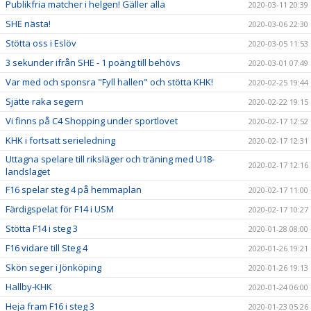
Publikfria matcher i helgen! Gäller alla
2020-03-11 20:39
SHE nästa!
2020-03-06 22:30
Stötta oss i Eslöv
2020-03-05 11:53
3 sekunder ifrån SHE - 1 poäng till behövs
2020-03-01 07:49
Var med och sponsra "Fyll hallen" och stötta KHK!
2020-02-25 19:44
Sjätte raka segern
2020-02-22 19:15
Vi finns på C4 Shopping under sportlovet
2020-02-17 12:52
KHK i fortsatt serieledning
2020-02-17 12:31
Uttagna spelare till riksläger och träning med U18-
2020-02-17 12:16
landslaget
F16 spelar steg 4 på hemmaplan
2020-02-17 11:00
Färdigspelat för F14 i USM
2020-02-17 10:27
Stötta F14 i steg 3
2020-01-28 08:00
F16 vidare till Steg 4
2020-01-26 19:21
Skön seger i Jönköping
2020-01-26 19:13
Hallby-KHK
2020-01-24 06:00
Heja fram F16 i steg 3
2020-01-23 05:26