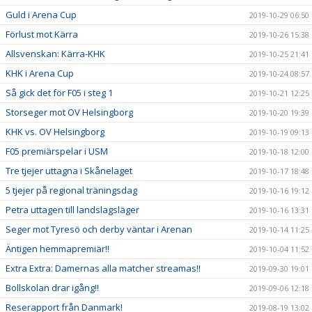
Guld i Arena Cup
2019-10-29 06:50
Förlust mot Kärra
2019-10-26 15:38
Allsvenskan: Kärra-KHK
2019-10-25 21:41
KHK i Arena Cup
2019-10-24 08:57
Så gick det för F05 i steg 1
2019-10-21 12:25
Storseger mot OV Helsingborg
2019-10-20 19:39
KHK vs. OV Helsingborg
2019-10-19 09:13
F05 premiärspelar i USM
2019-10-18 12:00
Tre tjejer uttagna i Skånelaget
2019-10-17 18:48
5 tjejer på regional träningsdag
2019-10-16 19:12
Petra uttagen till landslagsläger
2019-10-16 13:31
Seger mot Tyresö och derby väntar i Arenan
2019-10-14 11:25
Äntigen hemmapremiär!!
2019-10-04 11:52
Extra Extra: Damernas alla matcher streamas!!
2019-09-30 19:01
Bollskolan drar igång!!
2019-09-06 12:18
Reserapport från Danmark!
2019-08-19 13:02