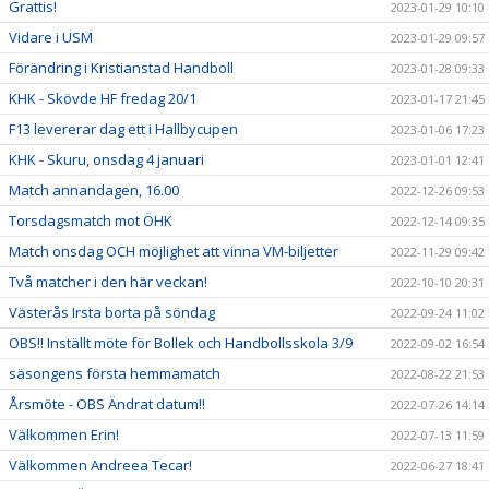
Grattis!
2023-01-29 10:10
Vidare i USM
2023-01-29 09:57
Förändring i Kristianstad Handboll
2023-01-28 09:33
KHK - Skövde HF fredag 20/1
2023-01-17 21:45
F13 levererar dag ett i Hallbycupen
2023-01-06 17:23
KHK - Skuru, onsdag 4 januari
2023-01-01 12:41
Match annandagen, 16.00
2022-12-26 09:53
Torsdagsmatch mot ÖHK
2022-12-14 09:35
Match onsdag OCH möjlighet att vinna VM-biljetter
2022-11-29 09:42
Två matcher i den här veckan!
2022-10-10 20:31
Västerås Irsta borta på söndag
2022-09-24 11:02
OBS!! Inställt möte för Bollek och Handbollsskola 3/9
2022-09-02 16:54
säsongens första hemmamatch
2022-08-22 21:53
Årsmöte - OBS Ändrat datum!!
2022-07-26 14:14
Välkommen Erin!
2022-07-13 11:59
Välkommen Andreea Tecar!
2022-06-27 18:41