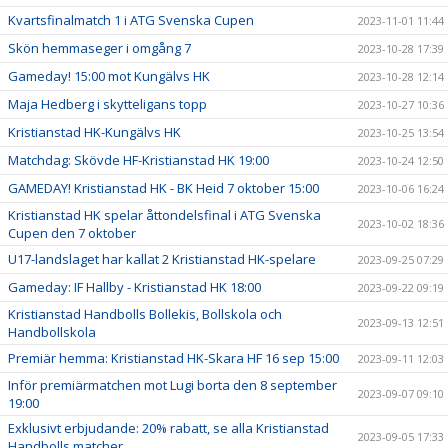
Kvartsfinalmatch 1 i ATG Svenska Cupen
2023-11-01 11:44
Skön hemmaseger i omgång 7
2023-10-28 17:39
Gameday! 15:00 mot Kungälvs HK
2023-10-28 12:14
Maja Hedberg i skytteligans topp
2023-10-27 10:36
Kristianstad HK-Kungälvs HK
2023-10-25 13:54
Matchdag: Skövde HF-Kristianstad HK 19:00
2023-10-24 12:50
GAMEDAY! Kristianstad HK - BK Heid 7 oktober 15:00
2023-10-06 16:24
Kristianstad HK spelar åttondelsfinal i ATG Svenska
2023-10-02 18:36
Cupen den 7 oktober
U17-landslaget har kallat 2 Kristianstad HK-spelare
2023-09-25 07:29
Gameday: IF Hallby - Kristianstad HK 18:00
2023-09-22 09:19
Kristianstad Handbolls Bollekis, Bollskola och
2023-09-13 12:51
Handbollskola
Premiär hemma: Kristianstad HK-Skara HF 16 sep 15:00
2023-09-11 12:03
Inför premiärmatchen mot Lugi borta den 8 september
2023-09-07 09:10
19:00
Exklusivt erbjudande: 20% rabatt, se alla Kristianstad
2023-09-05 17:33
Handbolls matcher