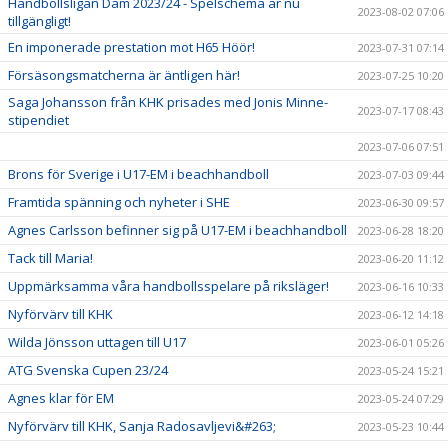
Handbollsligan Dam 2023/24 - Spelschema är nu
2023-08-02 07:06
tillgängligt!
En imponerade prestation mot H65 Höör!
2023-07-31 07:14
Försäsongsmatcherna är äntligen här!
2023-07-25 10:20
Saga Johansson från KHK prisades med Jonis Minne-
2023-07-17 08:43
stipendiet
2023-07-06 07:51
Brons för Sverige i U17-EM i beachhandboll
2023-07-03 09:44
Framtida spänning och nyheter i SHE
2023-06-30 09:57
Agnes Carlsson befinner sig på U17-EM i beachhandboll
2023-06-28 18:20
Tack till Maria!
2023-06-20 11:12
Uppmärksamma våra handbollsspelare på riksläger!
2023-06-16 10:33
Nyförvärv till KHK
2023-06-12 14:18
Wilda Jönsson uttagen till U17
2023-06-01 05:26
ATG Svenska Cupen 23/24
2023-05-24 15:21
Agnes klar för EM
2023-05-24 07:29
Nyförvärv till KHK, Sanja Radosavljevi&#263;
2023-05-23 10:44