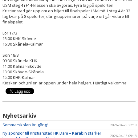
HANDBOLLSSKOLA
USM steg 4 i F14-klassen ska avgöras. Fyra lag på spelorten
Kristianstad gör upp om en biljett till finalspelet i Malmö. I steg 4 är 32
lag kvar på 8 spelorter, där gruppvinnaren på varje ort går vidare till
PARTNERSKAP
finalspelet.
FÖRENINGEN
Lör 17/3
15:00 KHK-Skövde
16:30 Skånela-Kalmar
OM OSS
Sön 18/3
KONTAKT
09:30 Skånela-KHK
11:00 Kalmar-Skövde
13:30 Skövde-Skånela
15:00 KHK-Kalmar
Kiosken och grillen är öppen under hela helgen. Hjärtligt välkomna!
Nyhetsarkiv
Sommarskolan är igång!
2026-04-29 22:19
Ny sponsor till Kristianstad HK Dam – Karabin stärker
2026-04-13 09:13