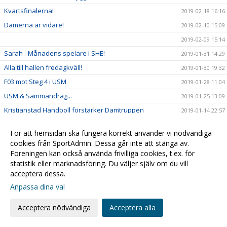
Kvartsfinalerna!
2019-02-18 16:16
Damerna är vidare!
2019-02-10 15:09
2019-02-09 15:14
Sarah - Månadens spelare i SHE!
2019-01-31 14:29
Alla till hallen fredagkväll!
2019-01-30 19:32
F03 mot Steg 4 i USM
2019-01-28 11:04
USM & Sammandrag...
2019-01-25 13:09
Kristianstad Handboll förstärker Damtruppen
2019-01-14 22:57
Öppettider för kansliet
2019-01-08 14:31
För att hemsidan ska fungera korrekt använder vi nödvändiga
Kompisfika för integration!
2018-12-26 10:46
cookies från SportAdmin. Dessa går inte att stänga av.
Daxs för match!!
Föreningen kan också använda frivilliga cookies, t.ex. för
2018-12-19 10:18
statistik eller marknadsföring. Du väljer själv om du vill
Äntligen hemmamatch igen!
2018-12-13 18:29
acceptera dessa.
Veckans tillbakablick: Ulf Schefvert
2018-12-10 21:49
Anpassa dina val
Fullt med handboll i helgen!
2018-11-30 14:24
Acceptera nödvändiga
Acceptera alla
Lottningen klar - vi möter...
2018-11-22 11:25
Lottning Challenge Cup
2018-11-22 10:02