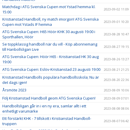
Matchdag i ATG Svenska Cupen mot Ystad hemma kl.
2023-09-02 11:09
15:00
Kristianstad Handboll, ny match imorgon! ATG Svenska
2023-09-01 10:20
Cupen mot Ystads IF hemma
ATG Svenska Cupen: H65 Höör-KHK 30 augusti 19:00 i
2023-08-28 10:47
Sporthallen, Höör
Se toppklassig handboll när du vill - Köp abonnemang
2023-08-27 19:15
till Hanbollsligan Live
ATG Svenska Cupen: Höör H65 - Kristianstad HK 30 aug
2023-08-26 13:27
19:00
ATG Svenska Cupen: Eslöv-Kristianstad 23 augusti 19:00
2023-08-21 21:25
Kristianstad Handbolls populära handbollsskola; Nu är
2023-08-20 22:36
det dags igen!
Årsmöte 2023
2023-08-09 10:06
Följ Kristianstad Handboll geom ATG Svenska Cupen!
2023-08-09 07:01
Handbollsligan går in i en ny era, samlar allt i ett
2023-08-08 08:06
enhetligt varumärke
Ett förstärkt KHK - 7 tillskott i Kristianstad Handboll-
2023-08-07 06:42
truppen