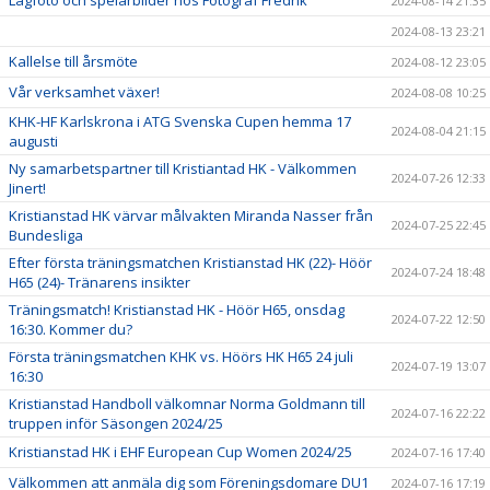
Lagfoto och spelarbilder hos Fotograf Fredrik
2024-08-14 21:35
2024-08-13 23:21
Kallelse till årsmöte
2024-08-12 23:05
Vår verksamhet växer!
2024-08-08 10:25
KHK-HF Karlskrona i ATG Svenska Cupen hemma 17
2024-08-04 21:15
augusti
Ny samarbetspartner till Kristiantad HK - Välkommen
2024-07-26 12:33
Jinert!
Kristianstad HK värvar målvakten Miranda Nasser från
2024-07-25 22:45
Bundesliga
Efter första träningsmatchen Kristianstad HK (22)- Höör
2024-07-24 18:48
H65 (24)- Tränarens insikter
Träningsmatch! Kristianstad HK - Höör H65, onsdag
2024-07-22 12:50
16:30. Kommer du?
Första träningsmatchen KHK vs. Höörs HK H65 24 juli
2024-07-19 13:07
16:30
Kristianstad Handboll välkomnar Norma Goldmann till
2024-07-16 22:22
truppen inför Säsongen 2024/25
Kristianstad HK i EHF European Cup Women 2024/25
2024-07-16 17:40
Välkommen att anmäla dig som Föreningsdomare DU1
2024-07-16 17:19