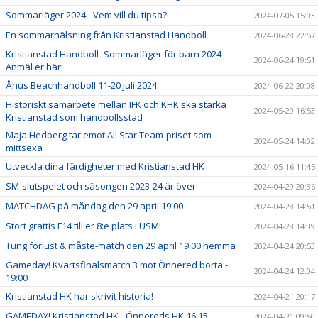
Sommarläger 2024 - Vem vill du tipsa?
2024-07-05 15:03
En sommarhälsning från Kristianstad Handboll
2024-06-28 22:57
Kristianstad Handboll -Sommarläger för barn 2024 -
2024-06-24 19:51
Anmäl er här!
Åhus Beachhandboll 11-20 juli 2024
2024-06-22 20:08
Historiskt samarbete mellan IFK och KHK ska stärka
2024-05-29 16:53
Kristianstad som handbollsstad
Maja Hedberg tar emot All Star Team-priset som
2024-05-24 14:02
mittsexa
Utveckla dina färdigheter med Kristianstad HK
2024-05-16 11:45
SM-slutspelet och säsongen 2023-24 är över
2024-04-29 20:36
MATCHDAG på måndag den 29 april 19:00
2024-04-28 14:51
Stort grattis F14 till er 8:e plats i USM!
2024-04-28 14:39
Tung förlust & måste-match den 29 april 19:00 hemma
2024-04-24 20:53
Gameday! Kvartsfinalsmatch 3 mot Önnered borta -
2024-04-24 12:04
19:00
Kristianstad HK har skrivit historia!
2024-04-21 20:17
GAMEDAY! Kristianstad HK - Önnereds HK 16:15
2024-04-21 09:50