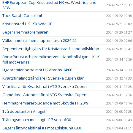
EHF European Cup Kristianstad HK vs. Westfriesland
2024-09-22 19:37
SEW
Tack Sarah Carlström!
2024-09-22 00:46
Kristianstad HK - Skövde HF
2024-09-21 00:02
Seger i hemmapremiären
2024-09-20 21:27
Välkommen till hemmapremiären 2024-25!
2024-09-20 09:06
September Highlights för Kristianstad Handbollsklubb
2024-09-15 10:41
Bortaförlust och premiärnerver i Handbollsligan – KHK
2024-09-14 15:59
föll mot Aranäs
Ligapremiär borta mot HK Aranäs 14:00
2024-09-14 08:10
Kvartsfinalmotståndare i Svenska cupen klar!
2024-09-12 19:33
Vi är klara för Kvartsfinal i ATG Svenska Cupen!
2024-09-11 22:28
Gameday - Åttondelsfinal ATG Svenska Cupen
2024-09-11 07:16
Hemmapremiärerbjudande mot Skövde HF 20/9
2024-09-09 16:16
Två debutanter i A-laget!
2024-09-08 09:28
Träningsmatch mot Lugi HF 7 sep 16:30
2024-09-06 10:48
Seger i åttondelsfinal #1 mot Eskilstuna GUIF
2024-09-04 21:51