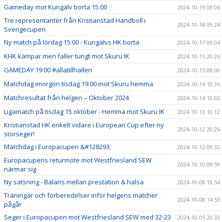
Gameday mot Kungälv borta 15:00
2024-10-19 08:06
Tre representanter från Kristianstad Handboll i
2024-10-18 09:24
Sverigecupen
Ny match på lördag 15:00 - Kungälvs HK borta
2024-10-17 00:04
KHK kämpar men faller tungt mot Skuru IK
2024-10-15 20:26
GAMEDAY 19:00 #allatillhallen
2024-10-15 08:00
Matchdag imorgon tisdag 19:00 mot Skuru hemma
2024-10-14 10:36
Matchresultat från helgen – Oktober 2024
2024-10-14 10:02
Ligamatch på tisdag 15 oktober - Hemma mot Skuru IK
2024-10-13 10:12
Kristianstad HK enkelt vidare i European Cup efter ny
2024-10-12 20:26
storseger!
Matchdag i Europacupen &#128293;
2024-10-12 09:32
Europacupens returmöte mot Westfriesland SEW
2024-10-10 09:59
närmar sig
Ny satsning - Balans mellan prestation & hälsa
2024-10-08 18:54
Träningar och förberedelser inför helgens matcher
2024-10-08 14:53
pågår
Seger i Europacupen mot Westfriesland SEW med 32-23
2024-10-05 20:33