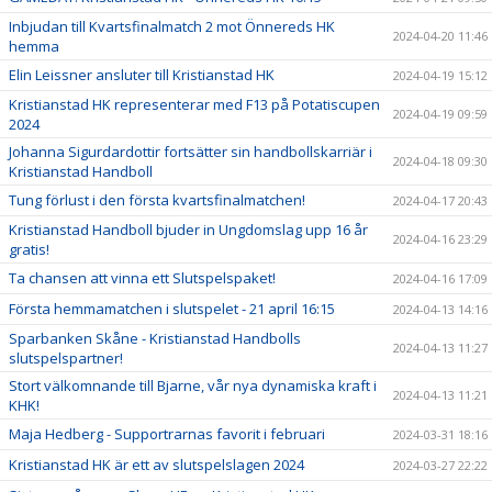
Inbjudan till Kvartsfinalmatch 2 mot Önnereds HK
2024-04-20 11:46
hemma
Elin Leissner ansluter till Kristianstad HK
2024-04-19 15:12
Kristianstad HK representerar med F13 på Potatiscupen
2024-04-19 09:59
2024
Johanna Sigurdardottir fortsätter sin handbollskarriär i
2024-04-18 09:30
Kristianstad Handboll
Tung förlust i den första kvartsfinalmatchen!
2024-04-17 20:43
Kristianstad Handboll bjuder in Ungdomslag upp 16 år
2024-04-16 23:29
gratis!
Ta chansen att vinna ett Slutspelspaket!
2024-04-16 17:09
Första hemmamatchen i slutspelet - 21 april 16:15
2024-04-13 14:16
Sparbanken Skåne - Kristianstad Handbolls
2024-04-13 11:27
slutspelspartner!
Stort välkomnande till Bjarne, vår nya dynamiska kraft i
2024-04-13 11:21
KHK!
Maja Hedberg - Supportrarnas favorit i februari
2024-03-31 18:16
Kristianstad HK är ett av slutspelslagen 2024
2024-03-27 22:22