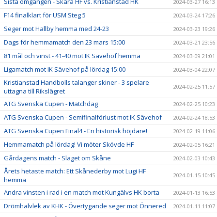
Sista omgången - Skara HF vs. Kristianstad HK
2024-03-27 16:13
F14 finalklart för USM Steg 5
2024-03-24 17:26
Seger mot Hallby hemma med 24-23
2024-03-23 19:26
Dags för hemmamatch den 23 mars 15:00
2024-03-21 23:56
81 mål och vinst - 41-40 mot IK Sävehof hemma
2024-03-09 21:01
Ligamatch mot IK Sävehof på lördag 15:00
2024-03-04 22:07
Kristianstad Handbolls talanger skiner - 3 spelare
2024-02-25 11:57
uttagna till Rikslägret
ATG Svenska Cupen - Matchdag
2024-02-25 10:23
ATG Svenska Cupen - Semifinalförlust mot IK Sävehof
2024-02-24 18:53
ATG Svenska Cupen Final4 - En historisk höjdare!
2024-02-19 11:06
Hemmamatch på lördag! Vi möter Skövde HF
2024-02-05 16:21
Gårdagens match - Slaget om Skåne
2024-02-03 10:43
Årets hetaste match: Ett Skånederby mot Lugi HF
2024-01-15 10:45
hemma
Andra vinsten i rad i en match mot Kungälvs HK borta
2024-01-13 16:53
Drömhalvlek av KHK - Övertygande seger mot Önnered
2024-01-11 11:07