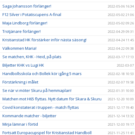
Saga Johansson förlänger!
2022-05-06 16:34
F12 Silver i Potatiscupens A-final
2022-05-02 21:06
Maja Lindborg förlänger!
2022-05-02 09:26
Trotjänare förlänger!
2022-04-29 09:31
Kristianstad HK förstärker inför nästa säsong!
2022-04-24 11:45
Välkommen Maria!
2022-04-22 09:38
Se matchen, KHK - Heid, på plats
2022-03-17 17:13
Biljetter KHK vs Lugi HK
2022-03-07
Handbollsskola och Bollek kör igång 5 mars
2022-02-18 10:53
Förstärkning i målet
2022-02-07 19:58
Se när vi möter Skuru på hemmaplan!
2022-01-31 10:00
Matchen mot H65 flyttas. Nytt datum för Skara & Skuru
2021-12-20 10:09
Covid konstaterat i truppen - match flyttas
2021-12-17 19:40
Kommande matcher - biljetter
2021-12-14 13:32
Mirja lämnar i förtid
2021-12-03 19:17
Fortsatt Europacupspel för Kristianstad Handboll
2021-11-25 11:41