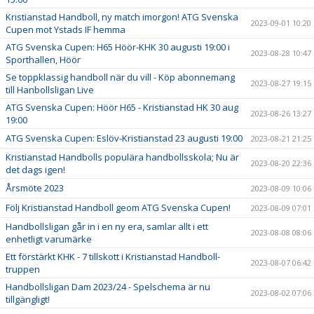
Kristianstad Handboll, ny match imorgon! ATG Svenska
2023-09-01 10:20
Cupen mot Ystads IF hemma
ATG Svenska Cupen: H65 Höör-KHK 30 augusti 19:00 i
2023-08-28 10:47
Sporthallen, Höör
Se toppklassig handboll när du vill - Köp abonnemang
2023-08-27 19:15
till Hanbollsligan Live
ATG Svenska Cupen: Höör H65 - Kristianstad HK 30 aug
2023-08-26 13:27
19:00
ATG Svenska Cupen: Eslöv-Kristianstad 23 augusti 19:00
2023-08-21 21:25
Kristianstad Handbolls populära handbollsskola; Nu är
2023-08-20 22:36
det dags igen!
Årsmöte 2023
2023-08-09 10:06
Följ Kristianstad Handboll geom ATG Svenska Cupen!
2023-08-09 07:01
Handbollsligan går in i en ny era, samlar allt i ett
2023-08-08 08:06
enhetligt varumärke
Ett förstärkt KHK - 7 tillskott i Kristianstad Handboll-
2023-08-07 06:42
truppen
Handbollsligan Dam 2023/24 - Spelschema är nu
2023-08-02 07:06
tillgängligt!