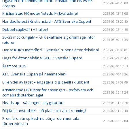
Ligastart och hemmapremiär - Kristianstad HK vs HK
2025-09-20 20:08
Aranäs
Kristianstad HK möter Ystads IF i kvartsfinal
2025-09-12 19:05
Handbollsfest i Kristianstad – ATG Svenska Cupen!
2025-09-03 20:50
Dubbel cupkväll i A-hallen!
2025-09-02 14:55
30–23 mot Kungälv – KHK skaffade sig drömläge inför
2025-08-30 18:33
returen
Här är KHK:s motstånd i Svenska cupens åttondelsfinal
2025-08-30 09:01
Dags för åttondelsfinal i ATG Svenska Cupen!
2025-08-29 20:42
Årsmöte 2025
2025-08-10 17:53
ATG Svenska Cupen på hemmaplan!
2025-08-10 12:26
Bli en del av laget – engagera dig ideellt i klubben!
2025-08-07 09:49
Kristianstad HK rustar för säsongen – nyförvärv och
2025-08-05 19:24
comeback stärker laget
Heads up – säsongen smygstartar!
2025-08-01 17:56
Följ Kristianstad HK – på plats och via streaming!
2025-07-31 10:18
Premiären är spikad -nu börjar den mentala
2025-07-13 17:04
förberedelsen