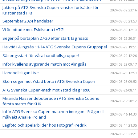
Jakten på ATG Svenska Cupen-vinster fortsätter för
2024-09-02 23:16
Kristianstad HK!
September 2024 händelser
2024-08-30 21:53
Vi är lottade mot Eskilstuna i ATG!
2024-08-30 12:10
Seger på bortaplan 27-20 efter stark laginsats
2024-08-29 20:31
Halvtid i Alingsås 11-14 ATG Svenska Cupens Gruppspel
2024-08-29 19:51
Säsongsstart för våra handbollsgrupper!
2024-08-29 12:26
Inför kvällens avgörande match mot Alingsås
2024-08-29 09:17
Handbollsligan Live
2024-08-28 12:59
Skön seger mot Ystad borta i ATG Svenska Cupen
2024-08-28 09:52
ATG Svenska Cupen-math mot Ystad idag 19:00
2024-08-26 08:11
Miranda Nasser debuterade i ATG Svenska Cupens
2024-08-17 20:12
första match för KHK
Inför ATG Svenska Cupen-matchen imorgon - Frågor till
2024-08-16 14:30
målvakt Amalie Fröland
Lagfoto och spelarbilder hos Fotograf Fredrik
2024-08-14 21:35
2024-08-13 23:21