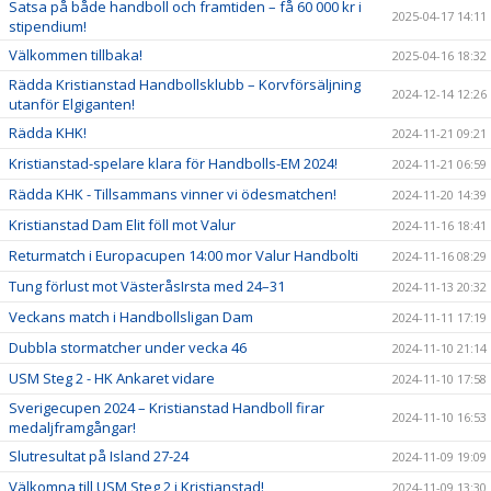
Satsa på både handboll och framtiden – få 60 000 kr i
2025-04-17 14:11
stipendium!
Välkommen tillbaka!
2025-04-16 18:32
Rädda Kristianstad Handbollsklubb – Korvförsäljning
2024-12-14 12:26
utanför Elgiganten!
Rädda KHK!
2024-11-21 09:21
Kristianstad-spelare klara för Handbolls-EM 2024!
2024-11-21 06:59
Rädda KHK - Tillsammans vinner vi ödesmatchen!
2024-11-20 14:39
Kristianstad Dam Elit föll mot Valur
2024-11-16 18:41
Returmatch i Europacupen 14:00 mor Valur Handbolti
2024-11-16 08:29
Tung förlust mot VästeråsIrsta med 24–31
2024-11-13 20:32
Veckans match i Handbollsligan Dam
2024-11-11 17:19
Dubbla stormatcher under vecka 46
2024-11-10 21:14
USM Steg 2 - HK Ankaret vidare
2024-11-10 17:58
Sverigecupen 2024 – Kristianstad Handboll firar
2024-11-10 16:53
medaljframgångar!
Slutresultat på Island 27-24
2024-11-09 19:09
Välkomna till USM Steg 2 i Kristianstad!
2024-11-09 13:30