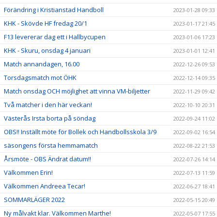
Förändring i Kristianstad Handboll
2023-01-28 09:33
KHK - Skövde HF fredag 20/1
2023-01-17 21:45
F13 levererar dag ett i Hallbycupen
2023-01-06 17:23
KHK - Skuru, onsdag 4 januari
2023-01-01 12:41
Match annandagen, 16.00
2022-12-26 09:53
Torsdagsmatch mot ÖHK
2022-12-14 09:35
Match onsdag OCH möjlighet att vinna VM-biljetter
2022-11-29 09:42
Två matcher i den här veckan!
2022-10-10 20:31
Västerås Irsta borta på söndag
2022-09-24 11:02
OBS!! Inställt möte för Bollek och Handbollsskola 3/9
2022-09-02 16:54
säsongens första hemmamatch
2022-08-22 21:53
Årsmöte - OBS Ändrat datum!!
2022-07-26 14:14
Välkommen Erin!
2022-07-13 11:59
Välkommen Andreea Tecar!
2022-06-27 18:41
SOMMARLÄGER 2022
2022-05-15 20:49
Ny målvakt klar. Välkommen Marthe!
2022-05-07 17:55