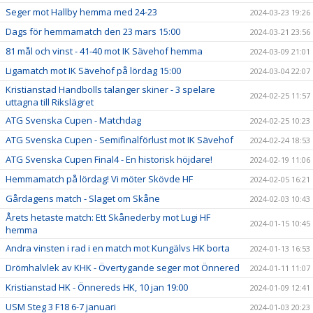
Seger mot Hallby hemma med 24-23
2024-03-23 19:26
Dags för hemmamatch den 23 mars 15:00
2024-03-21 23:56
81 mål och vinst - 41-40 mot IK Sävehof hemma
2024-03-09 21:01
Ligamatch mot IK Sävehof på lördag 15:00
2024-03-04 22:07
Kristianstad Handbolls talanger skiner - 3 spelare
2024-02-25 11:57
uttagna till Rikslägret
ATG Svenska Cupen - Matchdag
2024-02-25 10:23
ATG Svenska Cupen - Semifinalförlust mot IK Sävehof
2024-02-24 18:53
ATG Svenska Cupen Final4 - En historisk höjdare!
2024-02-19 11:06
Hemmamatch på lördag! Vi möter Skövde HF
2024-02-05 16:21
Gårdagens match - Slaget om Skåne
2024-02-03 10:43
Årets hetaste match: Ett Skånederby mot Lugi HF
2024-01-15 10:45
hemma
Andra vinsten i rad i en match mot Kungälvs HK borta
2024-01-13 16:53
Drömhalvlek av KHK - Övertygande seger mot Önnered
2024-01-11 11:07
Kristianstad HK - Önnereds HK, 10 jan 19:00
2024-01-09 12:41
USM Steg 3 F18 6-7 januari
2024-01-03 20:23