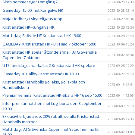
Skön hemmaseger i omgång 7
2023-10-28 17:39
Gameday! 15:00 mot Kungälvs HK
2023-10-28 12:14
Maja Hedberg i skytteligans topp
2023-10-27 10:36
Kristianstad HK-Kungälvs HK
2023-10-25 13:54
Matchdag: Skövde HF-Kristianstad HK 19:00
2023-10-24 12:50
GAMEDAY! Kristianstad HK - BK Heid 7 oktober 15:00
2023-10-06 16:24
Kristianstad HK spelar åttondelsfinal i ATG Svenska
2023-10-02 18:36
Cupen den 7 oktober
U17-landslaget har kallat 2 Kristianstad HK-spelare
2023-09-25 07:29
Gameday: IF Hallby - Kristianstad HK 18:00
2023-09-22 09:19
Kristianstad Handbolls Bollekis, Bollskola och
2023-09-13 12:51
Handbollskola
Premiär hemma: Kristianstad HK-Skara HF 16 sep 15:00
2023-09-11 12:03
Inför premiärmatchen mot Lugi borta den 8 september
2023-09-07 09:10
19:00
Exklusivt erbjudande: 20% rabatt, se alla Kristianstad
2023-09-05 17:33
Handbolls matcher
Matchdag i ATG Svenska Cupen mot Ystad hemma kl.
2023-09-02 11:09
15:00