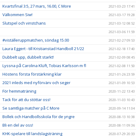
Kvartsfinal 3:5, 27 mars, 16.00, C More
2021-03-23 17:41
Välkommen Siw!
2021-03-17 19:28
Slutspel och vinstchans
2021-03-12 08:52
2021-03-06 11:59
#viställeruppmatchen, söndag 15.00
2021-02-27 09:53
Laura Eggert - till Kristianstad Handboll 21/22
2021-02-18 17:40
Dubbelt upp, dubbelt starkt!
2021-02-09 08:45
Lyssna på Carolina Klüft, Tobias Karlsson m fl
2021-02-08 11:50
Höstens första förstärkning klar
2021-01-26 23:59
2021 inleds med nyförvärv och seger
2021-01-09 10:53
För hemmaträning
2020-11-22 13:43
Tack för att du stöttar oss!
2020-11-03 10:43
Se samtliga matcher på C More
2020-09-14 11:04
Bollek och Handbollsskola för de yngre
2020-08-13 10:38
Bli en del av oss!
2020-08-11 09:36
KHK-spelare till landslagsträning
2020-07-29 20:33