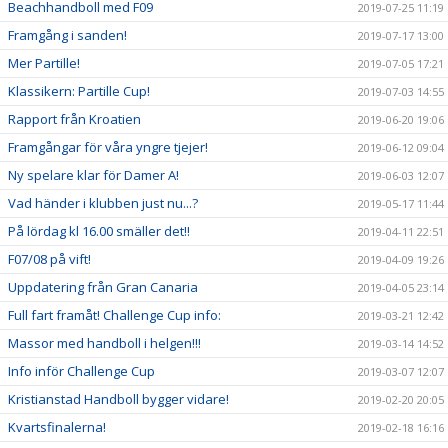
Beachhandboll med F09
2019-07-25 11:19
Framgång i sanden!
2019-07-17 13:00
Mer Partille!
2019-07-05 17:21
Klassikern: Partille Cup!
2019-07-03 14:55
Rapport från Kroatien
2019-06-20 19:06
Framgångar för våra yngre tjejer!
2019-06-12 09:04
Ny spelare klar för Damer A!
2019-06-03 12:07
Vad händer i klubben just nu...?
2019-05-17 11:44
På lördag kl 16.00 smäller det!!
2019-04-11 22:51
F07/08 på vift!
2019-04-09 19:26
Uppdatering från Gran Canaria
2019-04-05 23:14
Full fart framåt! Challenge Cup info:
2019-03-21 12:42
Massor med handboll i helgen!!!
2019-03-14 14:52
Info inför Challenge Cup
2019-03-07 12:07
Kristianstad Handboll bygger vidare!
2019-02-20 20:05
Kvartsfinalerna!
2019-02-18 16:16