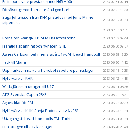
En imponerade prestation mot H65 Höör!
2023-07-31 07:14
Försäsongsmatcherna är äntligen här!
2023-07-25 10:20
Saga Johansson från KHK prisades med Jonis Minne-
2023-07-17 08:43
stipendiet
2023-07-06 07:51
Brons för Sverige i U17-EM i beachhandboll
2023-07-03 09:44
Framtida spänning och nyheter i SHE
2023-06-30 09:57
Agnes Carlsson befinner sig på U17-EM i beachhandboll
2023-06-28 18:20
Tack till Maria!
2023-06-20 11:12
Uppmärksamma våra handbollsspelare på riksläger!
2023-06-16 10:33
Nyförvärv till KHK
2023-06-12 14:18
Wilda Jönsson uttagen till U17
2023-06-01 05:26
ATG Svenska Cupen 23/24
2023-05-24 15:21
Agnes klar för EM
2023-05-24 07:29
Nyförvärv till KHK, Sanja Radosavljevi&#263;
2023-05-23 10:44
Uttagning till beachhandbolls EM i Turkiet
2023-05-21 08:44
Erin uttagen till U17 ladslaget
2023-05-20 21:48