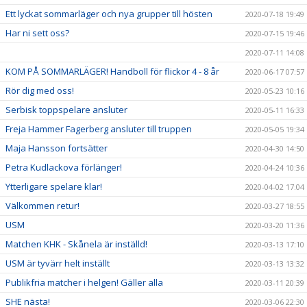
Ett lyckat sommarläger och nya grupper till hösten
2020-07-18 19:49
Har ni sett oss?
2020-07-15 19:46
2020-07-11 14:08
KOM PÅ SOMMARLÄGER! Handboll för flickor 4 - 8 år
2020-06-17 07:57
Rör dig med oss!
2020-05-23 10:16
Serbisk toppspelare ansluter
2020-05-11 16:33
Freja Hammer Fagerberg ansluter till truppen
2020-05-05 19:34
Maja Hansson fortsätter
2020-04-30 14:50
Petra Kudlackova förlänger!
2020-04-24 10:36
Ytterligare spelare klar!
2020-04-02 17:04
Välkommen retur!
2020-03-27 18:55
USM
2020-03-20 11:36
Matchen KHK - Skånela är inställd!
2020-03-13 17:10
USM är tyvärr helt inställt
2020-03-13 13:32
Publikfria matcher i helgen! Gäller alla
2020-03-11 20:39
SHE nästa!
2020-03-06 22:30