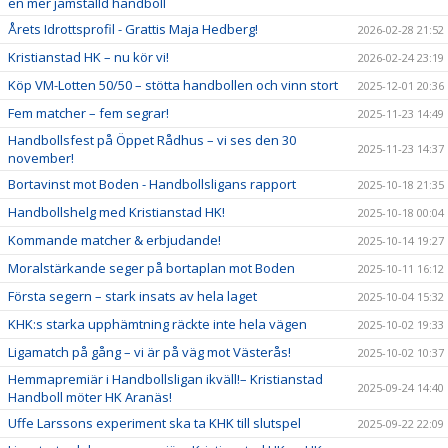
en mer jämställd handboll
Årets Idrottsprofil - Grattis Maja Hedberg!
2026-02-28 21:52
Kristianstad HK – nu kör vi!
2026-02-24 23:19
Köp VM-Lotten 50/50 – stötta handbollen och vinn stort
2025-12-01 20:36
Fem matcher – fem segrar!
2025-11-23 14:49
Handbollsfest på Öppet Rådhus – vi ses den 30
2025-11-23 14:37
november!
Bortavinst mot Boden - Handbollsligans rapport
2025-10-18 21:35
Handbollshelg med Kristianstad HK!
2025-10-18 00:04
Kommande matcher & erbjudande!
2025-10-14 19:27
Moralstärkande seger på bortaplan mot Boden
2025-10-11 16:12
Första segern – stark insats av hela laget
2025-10-04 15:32
KHK:s starka upphämtning räckte inte hela vägen
2025-10-02 19:33
Ligamatch på gång – vi är på väg mot Västerås!
2025-10-02 10:37
Hemmapremiär i Handbollsligan ikväll!– Kristianstad
2025-09-24 14:40
Handboll möter HK Aranäs!
Uffe Larssons experiment ska ta KHK till slutspel
2025-09-22 22:09