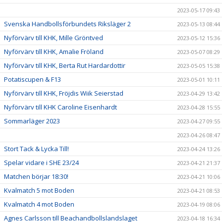
2023-05-17 09:43
Svenska Handbollsförbundets Riksläger 2
2023-05-13 08:44
Nyförvärv till KHK, Mille Gröntved
2023-05-12 15:36
Nyförvärv till KHK, Amalie Fröland
2023-05-07 08:29
Nyförvärv till KHK, Berta Rut Hardardottir
2023-05-05 15:38
Potatiscupen & F13
2023-05-01 10:11
Nyförvärv till KHK, Fröjdis Wiik Seierstad
2023-04-29 13:42
Nyförvärv till KHK Caroline Eisenhardt
2023-04-28 15:55
Sommarläger 2023
2023-04-27 09:55
2023-04-26 08:47
Stort Tack & Lycka Till!
2023-04-24 13:26
Spelar vidare i SHE 23/24
2023-04-21 21:37
Matchen börjar 18:30!
2023-04-21 10:06
Kvalmatch 5 mot Boden
2023-04-21 08:53
Kvalmatch 4 mot Boden
2023-04-19 08:06
Agnes Carlsson till Beachandbollslandslaget
2023-04-18 16:34