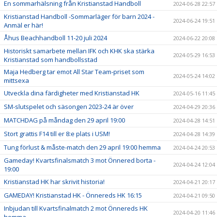
En sommarhälsning från Kristianstad Handboll
2024-06-28 22:57
Kristianstad Handboll -Sommarläger för barn 2024 -
2024-06-24 19:51
Anmäl er här!
Åhus Beachhandboll 11-20 juli 2024
2024-06-22 20:08
Historiskt samarbete mellan IFK och KHK ska stärka
2024-05-29 16:53
Kristianstad som handbollsstad
Maja Hedberg tar emot All Star Team-priset som
2024-05-24 14:02
mittsexa
Utveckla dina färdigheter med Kristianstad HK
2024-05-16 11:45
SM-slutspelet och säsongen 2023-24 är över
2024-04-29 20:36
MATCHDAG på måndag den 29 april 19:00
2024-04-28 14:51
Stort grattis F14 till er 8:e plats i USM!
2024-04-28 14:39
Tung förlust & måste-match den 29 april 19:00 hemma
2024-04-24 20:53
Gameday! Kvartsfinalsmatch 3 mot Önnered borta -
2024-04-24 12:04
19:00
Kristianstad HK har skrivit historia!
2024-04-21 20:17
GAMEDAY! Kristianstad HK - Önnereds HK 16:15
2024-04-21 09:50
Inbjudan till Kvartsfinalmatch 2 mot Önnereds HK
2024-04-20 11:46