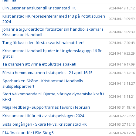
hemma
Elin Leissner ansluter till Kristianstad HK
2024-04-19 15:12
Kristianstad HK representerar med F13 på Potatiscupen
2024-04-19 09:59
2024
Johanna Sigurdardottir fortsätter sin handbollskarriär i
2024-04-18 09:30
Kristianstad Handboll
Tung förlust i den första kvartsfinalmatchen!
2024-04-17 20:43
Kristianstad Handboll bjuder in Ungdomslag upp 16 år
2024-04-16 23:29
gratis!
Ta chansen att vinna ett Slutspelspaket!
2024-04-16 17:09
Första hemmamatchen i slutspelet - 21 april 16:15
2024-04-13 14:16
Sparbanken Skåne - Kristianstad Handbolls
2024-04-13 11:27
slutspelspartner!
Stort välkomnande till Bjarne, vår nya dynamiska kraft i
2024-04-13 11:21
KHK!
Maja Hedberg - Supportrarnas favorit i februari
2024-03-31 18:16
Kristianstad HK är ett av slutspelslagen 2024
2024-03-27 22:22
Sista omgången - Skara HF vs. Kristianstad HK
2024-03-27 16:13
F14 finalklart för USM Steg 5
2024-03-24 17:26