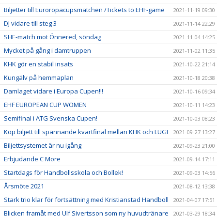
Biljetter till Euroropacupsmatchen /Tickets to EHF-game
2021-11-19 09:30
DJ vidare till steg 3
2021-11-14 22:29
SHE-match mot Önnered, söndag
2021-11-04 14:25
Mycket på gång i damtruppen
2021-11-02 11:35
KHK gör en stabil insats
2021-10-22 21:14
Kungälv på hemmaplan
2021-10-18 20:38
Damlaget vidare i Europa Cupen!!!
2021-10-16 09:34
EHF EUROPEAN CUP WOMEN
2021-10-11 14:23
Semifinal i ATG Svenska Cupen!
2021-10-03 08:23
Köp biljett till spännande kvartfinal mellan KHK och LUGI
2021-09-27 13:27
Biljettsystemet är nu igång
2021-09-23 21:00
Erbjudande C More
2021-09-14 17:11
Startdags för Handbollsskola och Bollek!
2021-09-03 14:56
Årsmöte 2021
2021-08-12 13:38
Stark trio klar för fortsättning med Kristianstad Handboll
2021-04-07 17:51
Blicken framåt med Ulf Sivertsson som ny huvudtränare
2021-03-29 18:34