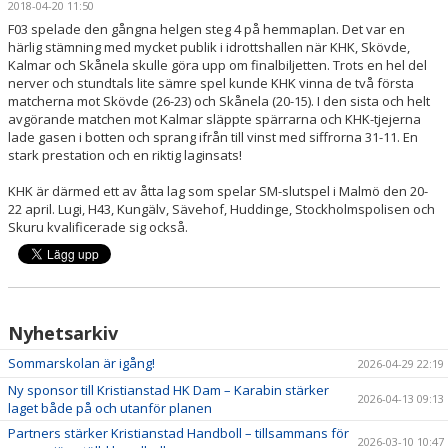
2018-04-20 11:50
HANDBOLLSSKOLA
F03 spelade den gångna helgen steg 4 på hemmaplan. Det var en
härlig stämning med mycket publik i idrottshallen när KHK, Skövde,
PARTNERSKAP
Kalmar och Skånela skulle göra upp om finalbiljetten. Trots en hel del
nerver och stundtals lite sämre spel kunde KHK vinna de två första
matcherna mot Skövde (26-23) och Skånela (20-15). I den sista och helt
FÖRENINGEN
avgörande matchen mot Kalmar släppte spärrarna och KHK-tjejerna
lade gasen i botten och sprang ifrån till vinst med siffrorna 31-11. En
OM OSS
stark prestation och en riktig laginsats!
KHK är därmed ett av åtta lag som spelar SM-slutspel i Malmö den 20-
KONTAKT
22 april. Lugi, H43, Kungälv, Sävehof, Huddinge, Stockholmspolisen och
Skuru kvalificerade sig också.
Nyhetsarkiv
Sommarskolan är igång!
2026-04-29 22:19
Ny sponsor till Kristianstad HK Dam – Karabin stärker
2026-04-13 09:13
laget både på och utanför planen
Partners stärker Kristianstad Handboll – tillsammans för
2026-03-10 10:47