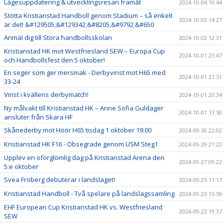
Lägesuppdatering & utvecklingsresan framåt
2024-10-04 10:44
Stötta Kristianstad Handboll genom Stadium – så enkelt
2024-10-03 14:27
är det! &#129505;&#129342;&#8205;&#9792;&#650
Anmäl dig till Stora handbollsskolan
2024-10-02 12:31
Kristianstad HK mot Westfriesland SEW – Europa Cup
2024-10-01 23:47
och Handbollsfest den 5 oktober!
En seger som ger mersmak - Derbyvinst mot H65 med
2024-10-01 21:51
33-24
Vinst i kvällens derbymatch!
2024-10-01 20:34
Ny målvakt till Kristianstad HK – Anne Sofia Guldager
2024-10-01 13:50
ansluter från Skara HF
Skånederby mot Höör H65 tisdag 1 oktober 19:00
2024-09-30 22:02
Kristianstad HK F16 - Obsegrade genom USM Steg1
2024-09-29 21:22
Upplev en oförglömlig dag på Kristianstad Arena den
2024-09-27 09:22
5:e oktober
Svea Fröberg debuterar i landslaget!
2024-09-25 11:17
Kristianstad Handboll - Två spelare på landslagssamling
2024-09-23 15:59
EHF European Cup Kristianstad HK vs. Westfriesland
2024-09-22 19:37
SEW