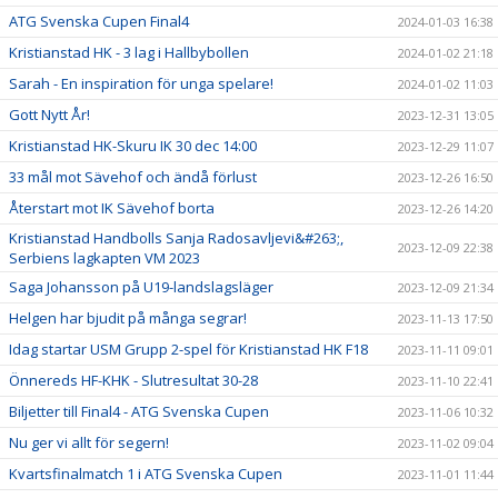
ATG Svenska Cupen Final4
2024-01-03 16:38
Kristianstad HK - 3 lag i Hallbybollen
2024-01-02 21:18
Sarah - En inspiration för unga spelare!
2024-01-02 11:03
Gott Nytt År!
2023-12-31 13:05
Kristianstad HK-Skuru IK 30 dec 14:00
2023-12-29 11:07
33 mål mot Sävehof och ändå förlust
2023-12-26 16:50
Återstart mot IK Sävehof borta
2023-12-26 14:20
Kristianstad Handbolls Sanja Radosavljevi&#263;,
2023-12-09 22:38
Serbiens lagkapten VM 2023
Saga Johansson på U19-landslagsläger
2023-12-09 21:34
Helgen har bjudit på många segrar!
2023-11-13 17:50
Idag startar USM Grupp 2-spel för Kristianstad HK F18
2023-11-11 09:01
Önnereds HF-KHK - Slutresultat 30-28
2023-11-10 22:41
Biljetter till Final4 - ATG Svenska Cupen
2023-11-06 10:32
Nu ger vi allt för segern!
2023-11-02 09:04
Kvartsfinalmatch 1 i ATG Svenska Cupen
2023-11-01 11:44