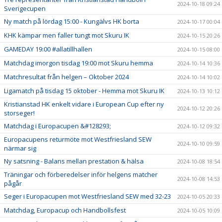
2024-10-18 09:24
Sverigecupen
Ny match på lördag 15:00 - Kungälvs HK borta
2024-10-17 00:04
KHK kämpar men faller tungt mot Skuru IK
2024-10-15 20:26
GAMEDAY 19:00 #allatillhallen
2024-10-15 08:00
Matchdag imorgon tisdag 19:00 mot Skuru hemma
2024-10-14 10:36
Matchresultat från helgen – Oktober 2024
2024-10-14 10:02
Ligamatch på tisdag 15 oktober - Hemma mot Skuru IK
2024-10-13 10:12
Kristianstad HK enkelt vidare i European Cup efter ny
2024-10-12 20:26
storseger!
Matchdag i Europacupen &#128293;
2024-10-12 09:32
Europacupens returmöte mot Westfriesland SEW
2024-10-10 09:59
närmar sig
Ny satsning - Balans mellan prestation & hälsa
2024-10-08 18:54
Träningar och förberedelser inför helgens matcher
2024-10-08 14:53
pågår
Seger i Europacupen mot Westfriesland SEW med 32-23
2024-10-05 20:33
Matchdag, Europacup och Handbollsfest
2024-10-05 10:09