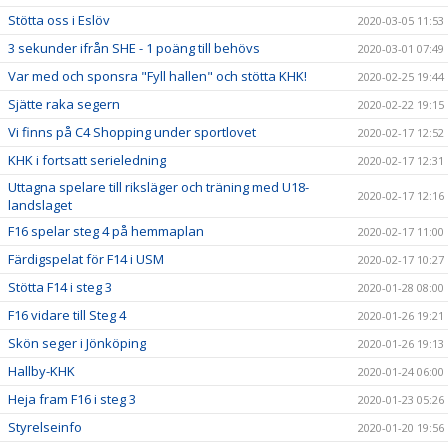
Stötta oss i Eslöv
2020-03-05 11:53
3 sekunder ifrån SHE - 1 poäng till behövs
2020-03-01 07:49
Var med och sponsra "Fyll hallen" och stötta KHK!
2020-02-25 19:44
Sjätte raka segern
2020-02-22 19:15
Vi finns på C4 Shopping under sportlovet
2020-02-17 12:52
KHK i fortsatt serieledning
2020-02-17 12:31
Uttagna spelare till riksläger och träning med U18-
2020-02-17 12:16
landslaget
F16 spelar steg 4 på hemmaplan
2020-02-17 11:00
Färdigspelat för F14 i USM
2020-02-17 10:27
Stötta F14 i steg 3
2020-01-28 08:00
F16 vidare till Steg 4
2020-01-26 19:21
Skön seger i Jönköping
2020-01-26 19:13
Hallby-KHK
2020-01-24 06:00
Heja fram F16 i steg 3
2020-01-23 05:26
Styrelseinfo
2020-01-20 19:56