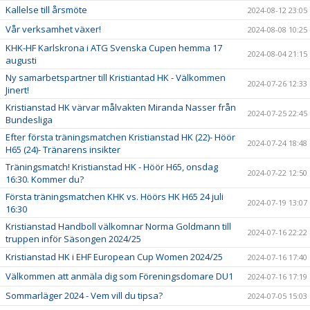
Kallelse till årsmöte
2024-08-12 23:05
Vår verksamhet växer!
2024-08-08 10:25
KHK-HF Karlskrona i ATG Svenska Cupen hemma 17
2024-08-04 21:15
augusti
Ny samarbetspartner till Kristiantad HK - Välkommen
2024-07-26 12:33
Jinert!
Kristianstad HK värvar målvakten Miranda Nasser från
2024-07-25 22:45
Bundesliga
Efter första träningsmatchen Kristianstad HK (22)- Höör
2024-07-24 18:48
H65 (24)- Tränarens insikter
Träningsmatch! Kristianstad HK - Höör H65, onsdag
2024-07-22 12:50
16:30. Kommer du?
Första träningsmatchen KHK vs. Höörs HK H65 24 juli
2024-07-19 13:07
16:30
Kristianstad Handboll välkomnar Norma Goldmann till
2024-07-16 22:22
truppen inför Säsongen 2024/25
Kristianstad HK i EHF European Cup Women 2024/25
2024-07-16 17:40
Välkommen att anmäla dig som Föreningsdomare DU1
2024-07-16 17:19
Sommarläger 2024 - Vem vill du tipsa?
2024-07-05 15:03