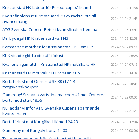
Kristianstad HK laddar för Europacup på Island
2024-11-09 11:36
Kvartsfinalens returmöte med 29-25 räckte inte till
2024-11-04 21:43
avancemang
ATG Svenska Cupen - Retur i kvartsfinalen hemma
2024-11-03 16:47
Derbydags! HK Kristianstad vs. H43
2024-11-02 12:38
Kommande matcher för Kristianstad HK Dam Elit
2024-11-02 09:50
KHK visade glöd trots tuff förlust
2024-11-01 20:25
Kvällens ligamatch - Kristianstad HK mot Skara HF
2024-11-01 07:19
Kristianstad HK mot Valur i European Cup
2024-10-30 14:39
Bortaförlust mot Önnered 38-30 (17-17)
2024-10-29 20:41
#atgsvenskacupen
Gameday! Stream kvartsfinalmatchen #1 mot Önnered
2024-10-29 08:00
borta med start 18:55
Nu laddar vi inför ATG Svenska Cupens spännande
2024-10-27 21:21
kvartsfinaler!
Bortaförlust mot Kungälvs HK med 24-23
2024-10-19 17:06
Gameday mot Kungälv borta 15:00
2024-10-19 08:06
Tre representanter från Kristianstad Handboll i