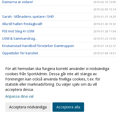
Damerna är vidare!
2019-02-10 15:09
2019-02-09 15:14
Sarah - Månadens spelare i SHE!
2019-01-31 14:29
Alla till hallen fredagkväll!
2019-01-30 19:32
F03 mot Steg 4 i USM
2019-01-28 11:04
USM & Sammandrag...
2019-01-25 13:09
Kristianstad Handboll förstärker Damtruppen
2019-01-14 22:57
Öppettider för kansliet
2019-01-08 14:31
Kompisfika för integration!
2018-12-26 10:46
Daxs för match!!
2018-12-19 10:18
För att hemsidan ska fungera korrekt använder vi nödvändiga
cookies från SportAdmin. Dessa går inte att stänga av.
Äntligen hemmamatch igen!
2018-12-13 18:29
Föreningen kan också använda frivilliga cookies, t.ex. för
Veckans tillbakablick: Ulf Schefvert
2018-12-10 21:49
statistik eller marknadsföring. Du väljer själv om du vill
acceptera dessa.
Fullt med handboll i helgen!
2018-11-30 14:24
Anpassa dina val
Lottningen klar - vi möter...
2018-11-22 11:25
Lottning Challenge Cup
2018-11-22 10:02
Acceptera nödvändiga
Acceptera alla
En poäng mot Skara!
2018-11-14 23:07