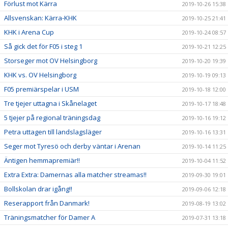
Förlust mot Kärra
2019-10-26 15:38
Allsvenskan: Kärra-KHK
2019-10-25 21:41
KHK i Arena Cup
2019-10-24 08:57
Så gick det för F05 i steg 1
2019-10-21 12:25
Storseger mot OV Helsingborg
2019-10-20 19:39
KHK vs. OV Helsingborg
2019-10-19 09:13
F05 premiärspelar i USM
2019-10-18 12:00
Tre tjejer uttagna i Skånelaget
2019-10-17 18:48
5 tjejer på regional träningsdag
2019-10-16 19:12
Petra uttagen till landslagsläger
2019-10-16 13:31
Seger mot Tyresö och derby väntar i Arenan
2019-10-14 11:25
Äntigen hemmapremiär!!
2019-10-04 11:52
Extra Extra: Damernas alla matcher streamas!!
2019-09-30 19:01
Bollskolan drar igång!!
2019-09-06 12:18
Reserapport från Danmark!
2019-08-19 13:02
Träningsmatcher för Damer A
2019-07-31 13:18