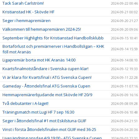
Tack Sarah Carlström!
2024-09-22 00:46
Kristianstad HK - Skövde HF
2024-09-21 00:02
Seger i hemmapremiären
2024-09-20 21:27
Välkommen till hemmapremiären 2024-25!
2024-09-20 09:06
September Highlights för Kristianstad Handbollsklubb
2024-09-15 10:41
Bortaförlust och premiärnerver i Handbollsligan – KHK
2024-09-14 15:59
föll mot Aranäs
Ligapremiär borta mot HK Aranäs 14:00
2024-09-14 08:10
Kvartsfinalmotståndare i Svenska cupen klar!
2024-09-12 19:33
Vi är klara för Kvartsfinal i ATG Svenska Cupen!
2024-09-11 22:28
Gameday - Åttondelsfinal ATG Svenska Cupen
2024-09-11 07:16
Hemmapremiärerbjudande mot Skövde HF 20/9
2024-09-09 16:16
Två debutanter i A-laget!
2024-09-08 09:28
Träningsmatch mot Lugi HF 7 sep 16:30
2024-09-06 10:48
Seger i åttondelsfinal #1 mot Eskilstuna GUIF
2024-09-04 21:51
Vinst i första åttondelsfinalen mot GUIF med 36-25
2024-09-04 20:36
Livesändning onsdag 4/9 19:00 - ATG Svenska Cupen
2024-09-03 22:31