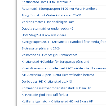
Kristianstad Dam Elit föll mot Valur
Returmatch i Europacupen 14:00 mor Valur Handbolti
Tung förlust mot VästeråsIrsta med 24–31
Veckans match i Handbollsligan Dam
Dubbla stormatcher under vecka 46
USM Steg 2 - HK Ankaret vidare
Sverigecupen 2024 – Kristianstad Handboll firar medaljfr
Slutresultat på Island 27-24
Välkomna till USM Steg 2 i Kristianstad!
Kristianstad HK laddar för Europacup på Island
Kvartsfinalens returmöte med 29-25 räckte inte till avanc
ATG Svenska Cupen - Retur i kvartsfinalen hemma
Derbydags! HK Kristianstad vs. H43
Kommande matcher för Kristianstad HK Dam Elit
KHK visade glöd trots tuff förlust
Kvällens ligamatch - Kristianstad HK mot Skara HF