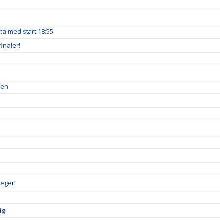
a med start 18:55
inaler!
pen
seger!
ig