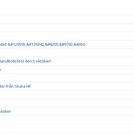
är det! &#129505;&#129342;&#8205;&#9792;&#650
andbollsfest den 5 oktober!
4
uter från Skara HF
ktober