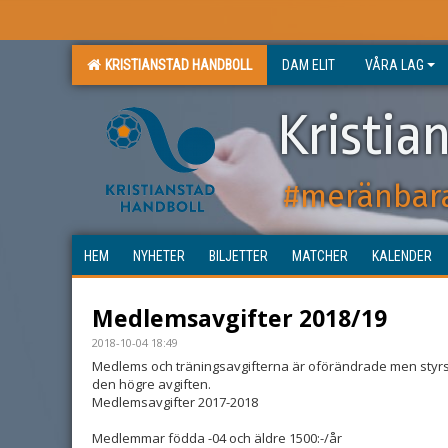
KRISTIANSTAD HANDBOLL
DAM ELIT
VÅRA LAG
Kristia
#meränbar
HEM
NYHETER
BILJETTER
MATCHER
KALENDER
Medlemsavgifter 2018/19
2018-10-04 18:49
Medlems och träningsavgifterna är oförändrade men styrs u
den högre avgiften.
Medlemsavgifter 2017-2018
Medlemmar födda -04 och äldre 1500:-/år