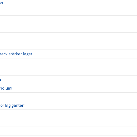
ren
ack stärker laget
n
endium!
ör Elgiganten!