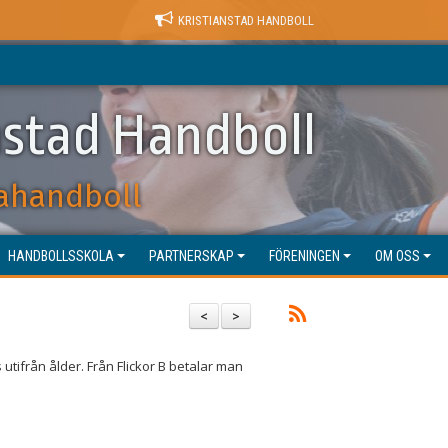
KRISTIANSTAD HANDBOLL
nstad Handboll
ahandboll
HANDBOLLSSKOLA
PARTNERSKAP
FÖRENINGEN
OM OSS
<
>
tifrån ålder. Från Flickor B betalar man