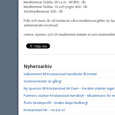
Medlemmar födda -05 t.o.m. -09 850:- /år
Medlemmar födda -10 och yngre 450:- /år
Stödmedlemmar 250:- /år
Från och med i år så hanteras våra medlemsavgifter av Sp
administrativ kostnad.
Ledare, styrelse- och US-medlemmar betalar in som stödmedle
Nyhetsarkiv
Välkommen till Kristianstad Handbolls årsmöte!
Sommarskolan är igång!
Ny sponsor till Kristianstad HK Dam – Karabin stärker lag
Partners stärker Kristianstad Handboll – tillsammans för e
Årets Idrottsprofil - Grattis Maja Hedberg!
Kristianstad HK – nu kör vi!