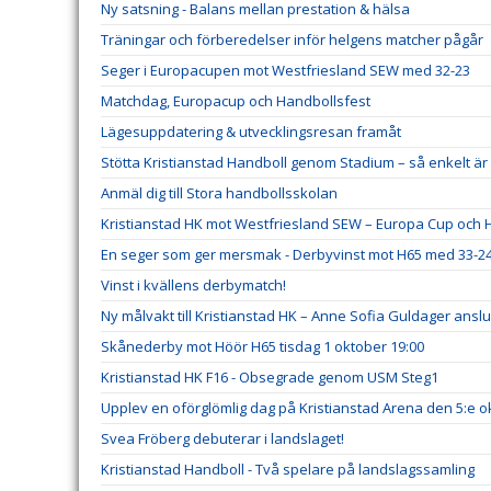
Ny satsning - Balans mellan prestation & hälsa
Träningar och förberedelser inför helgens matcher pågår
Seger i Europacupen mot Westfriesland SEW med 32-23
Matchdag, Europacup och Handbollsfest
Lägesuppdatering & utvecklingsresan framåt
Stötta Kristianstad Handboll genom Stadium – så enkelt 
Anmäl dig till Stora handbollsskolan
Kristianstad HK mot Westfriesland SEW – Europa Cup och H
En seger som ger mersmak - Derbyvinst mot H65 med 33-2
Vinst i kvällens derbymatch!
Ny målvakt till Kristianstad HK – Anne Sofia Guldager ansl
Skånederby mot Höör H65 tisdag 1 oktober 19:00
Kristianstad HK F16 - Obsegrade genom USM Steg1
Upplev en oförglömlig dag på Kristianstad Arena den 5:e o
Svea Fröberg debuterar i landslaget!
Kristianstad Handboll - Två spelare på landslagssamling