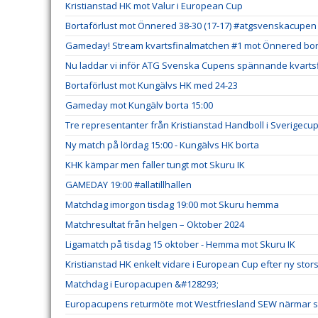
Kristianstad HK mot Valur i European Cup
Bortaförlust mot Önnered 38-30 (17-17) #atgsvenskacupen
Gameday! Stream kvartsfinalmatchen #1 mot Önnered bort
Nu laddar vi inför ATG Svenska Cupens spännande kvartsf
Bortaförlust mot Kungälvs HK med 24-23
Gameday mot Kungälv borta 15:00
Tre representanter från Kristianstad Handboll i Sverigecu
Ny match på lördag 15:00 - Kungälvs HK borta
KHK kämpar men faller tungt mot Skuru IK
GAMEDAY 19:00 #allatillhallen
Matchdag imorgon tisdag 19:00 mot Skuru hemma
Matchresultat från helgen – Oktober 2024
Ligamatch på tisdag 15 oktober - Hemma mot Skuru IK
Kristianstad HK enkelt vidare i European Cup efter ny stor
Matchdag i Europacupen &#128293;
Europacupens returmöte mot Westfriesland SEW närmar s