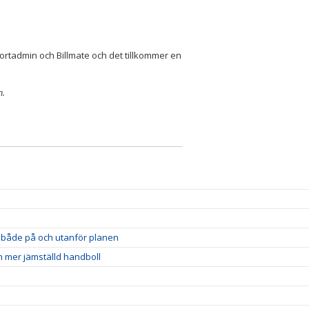
ortadmin och Billmate och det tillkommer en
m.
et både på och utanför planen
n mer jämställd handboll