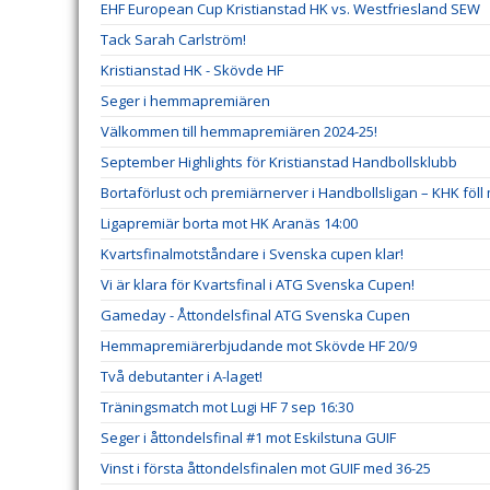
EHF European Cup Kristianstad HK vs. Westfriesland SEW
Tack Sarah Carlström!
Kristianstad HK - Skövde HF
Seger i hemmapremiären
Välkommen till hemmapremiären 2024-25!
September Highlights för Kristianstad Handbollsklubb
Bortaförlust och premiärnerver i Handbollsligan – KHK föll
Ligapremiär borta mot HK Aranäs 14:00
Kvartsfinalmotståndare i Svenska cupen klar!
Vi är klara för Kvartsfinal i ATG Svenska Cupen!
Gameday - Åttondelsfinal ATG Svenska Cupen
Hemmapremiärerbjudande mot Skövde HF 20/9
Två debutanter i A-laget!
Träningsmatch mot Lugi HF 7 sep 16:30
Seger i åttondelsfinal #1 mot Eskilstuna GUIF
Vinst i första åttondelsfinalen mot GUIF med 36-25