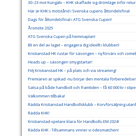
30–23 mot Kungälv – KHK skaffade sig drömläge inför retu
Här är KHK:s motstånd i Svenska cupens åttondelsfinal
Dags för åttondelsfinal i ATG Svenska Cupen!
Årsmöte 2025
ATG Svenska Cupen på hemmaplan!
Bli en del av laget – engagera dig ideellt i klubben!
Kristianstad HK rustar för säsongen – nyförvärv och comeb
Heads up – säsongen smygstartar!
Följ Kristianstad HK – på plats och via streaming!
Premiären är spikad -nu börjar den mentala förberedelse
Satsa på både handboll och framtiden – få 60 000 kr i stip
Välkommen tillbaka!
Rädda Kristianstad Handbollsklubb – Korvförsäljning utanf
Rädda KHK!
Kristianstad-spelare klara för Handbolls-EM 2024!
Rädda KHK - Tillsammans vinner vi ödesmatchen!