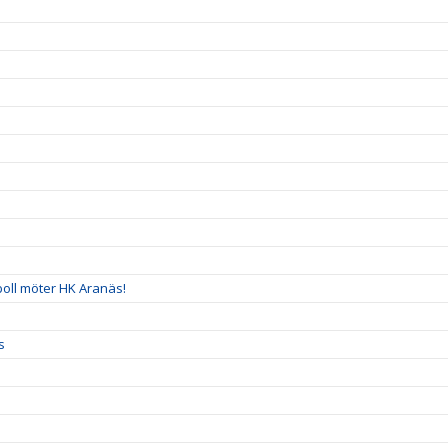
!
boll möter HK Aranäs!
s