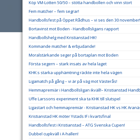
Köp VM-Lotten 50/50 – stötta handbollen och vinn stort
Fem matcher – fem segrar!
Handbollsfest på Öppet Rådhus – vi ses den 30 november
Bortavinst mot Boden - Handbollsligans rapport
Handbollshelg med Kristianstad HK!
Kommande matcher & erbjudande!
Moralstärkande seger på bortaplan mot Boden
Första segern – stark insats av hela laget
KHK:s starka upphämtning räckte inte hela vägen
Ligamatch på gång – vi är på väg mot Västerås!
Hemmapremiär i Handbollsligan ikväll!– Kristianstad Hand
Uffe Larssons experiment ska ta KHK till slutspel
Ligastart och hemmapremiär - Kristianstad HK vs HK Aranä
Kristianstad HK möter Ystads IF i kvartsfinal
Handbollsfest i Kristianstad – ATG Svenska Cupen!
Dubbel cupkväll i A-hallen!