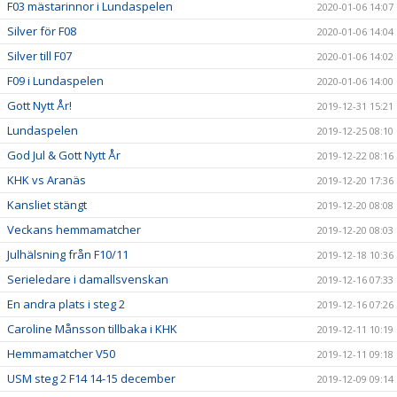
F03 mästarinnor i Lundaspelen
2020-01-06 14:07
Silver för F08
2020-01-06 14:04
Silver till F07
2020-01-06 14:02
F09 i Lundaspelen
2020-01-06 14:00
Gott Nytt År!
2019-12-31 15:21
Lundaspelen
2019-12-25 08:10
God Jul & Gott Nytt År
2019-12-22 08:16
KHK vs Aranäs
2019-12-20 17:36
Kansliet stängt
2019-12-20 08:08
Veckans hemmamatcher
2019-12-20 08:03
Julhälsning från F10/11
2019-12-18 10:36
Serieledare i damallsvenskan
2019-12-16 07:33
En andra plats i steg 2
2019-12-16 07:26
Caroline Månsson tillbaka i KHK
2019-12-11 10:19
Hemmamatcher V50
2019-12-11 09:18
USM steg 2 F14 14-15 december
2019-12-09 09:14