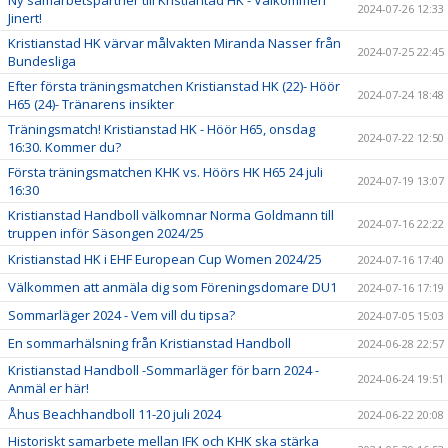
Ny samarbetspartner till Kristiantad HK - Välkommen
2024-07-26 12:33
Jinert!
Kristianstad HK värvar målvakten Miranda Nasser från
2024-07-25 22:45
Bundesliga
Efter första träningsmatchen Kristianstad HK (22)- Höör
2024-07-24 18:48
H65 (24)- Tränarens insikter
Träningsmatch! Kristianstad HK - Höör H65, onsdag
2024-07-22 12:50
16:30. Kommer du?
Första träningsmatchen KHK vs. Höörs HK H65 24 juli
2024-07-19 13:07
16:30
Kristianstad Handboll välkomnar Norma Goldmann till
2024-07-16 22:22
truppen inför Säsongen 2024/25
Kristianstad HK i EHF European Cup Women 2024/25
2024-07-16 17:40
Välkommen att anmäla dig som Föreningsdomare DU1
2024-07-16 17:19
Sommarläger 2024 - Vem vill du tipsa?
2024-07-05 15:03
En sommarhälsning från Kristianstad Handboll
2024-06-28 22:57
Kristianstad Handboll -Sommarläger för barn 2024 -
2024-06-24 19:51
Anmäl er här!
Åhus Beachhandboll 11-20 juli 2024
2024-06-22 20:08
Historiskt samarbete mellan IFK och KHK ska stärka