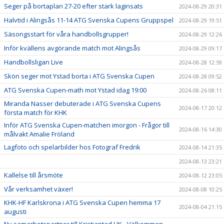
Seger på bortaplan 27-20 efter stark laginsats
2024-08-29 20:31
Halvtid i Alingsås 11-14 ATG Svenska Cupens Gruppspel
2024-08-29 19:51
Säsongsstart för våra handbollsgrupper!
2024-08-29 12:26
Inför kvällens avgörande match mot Alingsås
2024-08-29 09:17
Handbollsligan Live
2024-08-28 12:59
Skön seger mot Ystad borta i ATG Svenska Cupen
2024-08-28 09:52
ATG Svenska Cupen-math mot Ystad idag 19:00
2024-08-26 08:11
Miranda Nasser debuterade i ATG Svenska Cupens
2024-08-17 20:12
första match för KHK
Inför ATG Svenska Cupen-matchen imorgon - Frågor till
2024-08-16 14:30
målvakt Amalie Fröland
Lagfoto och spelarbilder hos Fotograf Fredrik
2024-08-14 21:35
2024-08-13 23:21
Kallelse till årsmöte
2024-08-12 23:05
Vår verksamhet växer!
2024-08-08 10:25
KHK-HF Karlskrona i ATG Svenska Cupen hemma 17
2024-08-04 21:15
augusti