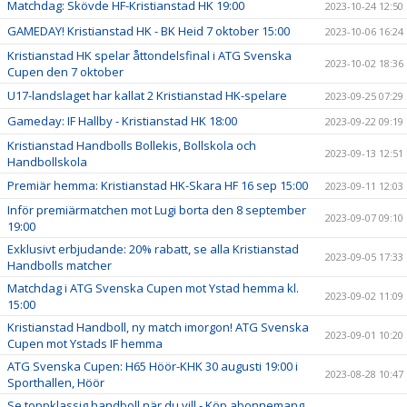
Matchdag: Skövde HF-Kristianstad HK 19:00
2023-10-24 12:50
GAMEDAY! Kristianstad HK - BK Heid 7 oktober 15:00
2023-10-06 16:24
Kristianstad HK spelar åttondelsfinal i ATG Svenska
2023-10-02 18:36
Cupen den 7 oktober
U17-landslaget har kallat 2 Kristianstad HK-spelare
2023-09-25 07:29
Gameday: IF Hallby - Kristianstad HK 18:00
2023-09-22 09:19
Kristianstad Handbolls Bollekis, Bollskola och
2023-09-13 12:51
Handbollskola
Premiär hemma: Kristianstad HK-Skara HF 16 sep 15:00
2023-09-11 12:03
Inför premiärmatchen mot Lugi borta den 8 september
2023-09-07 09:10
19:00
Exklusivt erbjudande: 20% rabatt, se alla Kristianstad
2023-09-05 17:33
Handbolls matcher
Matchdag i ATG Svenska Cupen mot Ystad hemma kl.
2023-09-02 11:09
15:00
Kristianstad Handboll, ny match imorgon! ATG Svenska
2023-09-01 10:20
Cupen mot Ystads IF hemma
ATG Svenska Cupen: H65 Höör-KHK 30 augusti 19:00 i
2023-08-28 10:47
Sporthallen, Höör
Se toppklassig handboll när du vill - Köp abonnemang