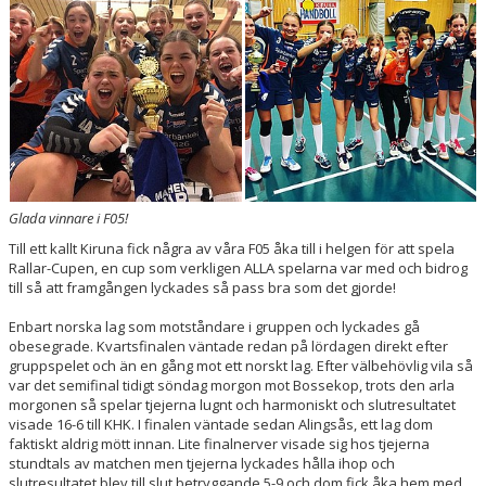
HANDBOLLSSKOLA
PARTNERSKAP
FÖRENINGEN
OM OSS
KONTAKT
Glada vinnare i F05!
Till ett kallt Kiruna fick några av våra F05 åka till i helgen för att spela
Rallar-Cupen, en cup som verkligen ALLA spelarna var med och bidrog
till så att framgången lyckades så pass bra som det gjorde!
Enbart norska lag som motståndare i gruppen och lyckades gå
obesegrade. Kvartsfinalen väntade redan på lördagen direkt efter
gruppspelet och än en gång mot ett norskt lag. Efter välbehövlig vila så
var det semifinal tidigt söndag morgon mot Bossekop, trots den arla
morgonen så spelar tjejerna lugnt och harmoniskt och slutresultatet
visade 16-6 till KHK. I finalen väntade sedan Alingsås, ett lag dom
faktiskt aldrig mött innan. Lite finalnerver visade sig hos tjejerna
stundtals av matchen men tjejerna lyckades hålla ihop och
slutresultatet blev till slut betryggande 5-9 och dom fick åka hem med