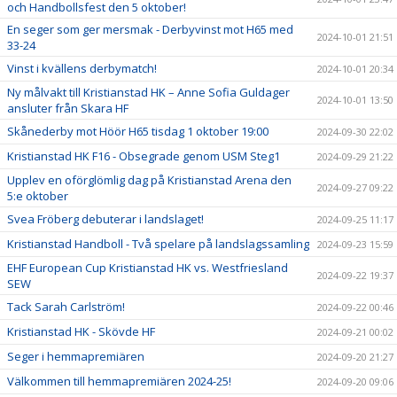
och Handbollsfest den 5 oktober!
En seger som ger mersmak - Derbyvinst mot H65 med
2024-10-01 21:51
33-24
Vinst i kvällens derbymatch!
2024-10-01 20:34
Ny målvakt till Kristianstad HK – Anne Sofia Guldager
2024-10-01 13:50
ansluter från Skara HF
Skånederby mot Höör H65 tisdag 1 oktober 19:00
2024-09-30 22:02
Kristianstad HK F16 - Obsegrade genom USM Steg1
2024-09-29 21:22
Upplev en oförglömlig dag på Kristianstad Arena den
2024-09-27 09:22
5:e oktober
Svea Fröberg debuterar i landslaget!
2024-09-25 11:17
Kristianstad Handboll - Två spelare på landslagssamling
2024-09-23 15:59
EHF European Cup Kristianstad HK vs. Westfriesland
2024-09-22 19:37
SEW
Tack Sarah Carlström!
2024-09-22 00:46
Kristianstad HK - Skövde HF
2024-09-21 00:02
Seger i hemmapremiären
2024-09-20 21:27
Välkommen till hemmapremiären 2024-25!
2024-09-20 09:06