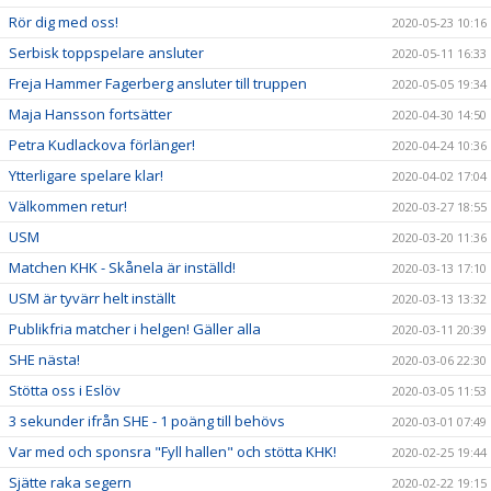
Rör dig med oss!
2020-05-23 10:16
Serbisk toppspelare ansluter
2020-05-11 16:33
Freja Hammer Fagerberg ansluter till truppen
2020-05-05 19:34
Maja Hansson fortsätter
2020-04-30 14:50
Petra Kudlackova förlänger!
2020-04-24 10:36
Ytterligare spelare klar!
2020-04-02 17:04
Välkommen retur!
2020-03-27 18:55
USM
2020-03-20 11:36
Matchen KHK - Skånela är inställd!
2020-03-13 17:10
USM är tyvärr helt inställt
2020-03-13 13:32
Publikfria matcher i helgen! Gäller alla
2020-03-11 20:39
SHE nästa!
2020-03-06 22:30
Stötta oss i Eslöv
2020-03-05 11:53
3 sekunder ifrån SHE - 1 poäng till behövs
2020-03-01 07:49
Var med och sponsra "Fyll hallen" och stötta KHK!
2020-02-25 19:44
Sjätte raka segern
2020-02-22 19:15