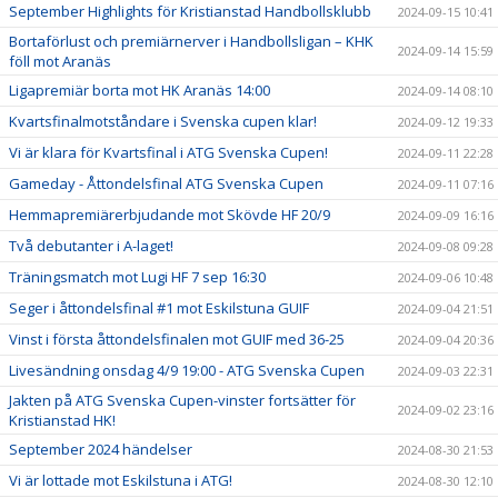
September Highlights för Kristianstad Handbollsklubb
2024-09-15 10:41
Bortaförlust och premiärnerver i Handbollsligan – KHK
2024-09-14 15:59
föll mot Aranäs
Ligapremiär borta mot HK Aranäs 14:00
2024-09-14 08:10
Kvartsfinalmotståndare i Svenska cupen klar!
2024-09-12 19:33
Vi är klara för Kvartsfinal i ATG Svenska Cupen!
2024-09-11 22:28
Gameday - Åttondelsfinal ATG Svenska Cupen
2024-09-11 07:16
Hemmapremiärerbjudande mot Skövde HF 20/9
2024-09-09 16:16
Två debutanter i A-laget!
2024-09-08 09:28
Träningsmatch mot Lugi HF 7 sep 16:30
2024-09-06 10:48
Seger i åttondelsfinal #1 mot Eskilstuna GUIF
2024-09-04 21:51
Vinst i första åttondelsfinalen mot GUIF med 36-25
2024-09-04 20:36
Livesändning onsdag 4/9 19:00 - ATG Svenska Cupen
2024-09-03 22:31
Jakten på ATG Svenska Cupen-vinster fortsätter för
2024-09-02 23:16
Kristianstad HK!
September 2024 händelser
2024-08-30 21:53
Vi är lottade mot Eskilstuna i ATG!
2024-08-30 12:10