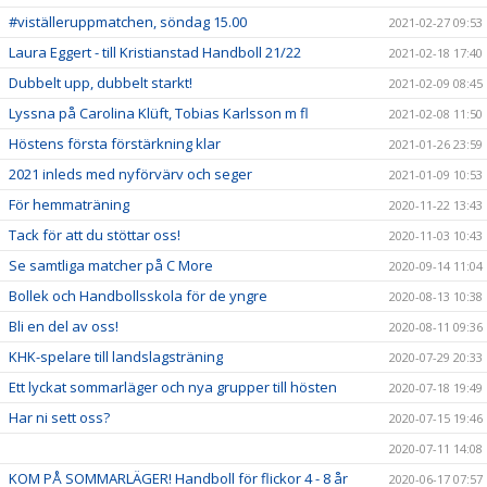
#viställeruppmatchen, söndag 15.00
2021-02-27 09:53
Laura Eggert - till Kristianstad Handboll 21/22
2021-02-18 17:40
Dubbelt upp, dubbelt starkt!
2021-02-09 08:45
Lyssna på Carolina Klüft, Tobias Karlsson m fl
2021-02-08 11:50
Höstens första förstärkning klar
2021-01-26 23:59
2021 inleds med nyförvärv och seger
2021-01-09 10:53
För hemmaträning
2020-11-22 13:43
Tack för att du stöttar oss!
2020-11-03 10:43
Se samtliga matcher på C More
2020-09-14 11:04
Bollek och Handbollsskola för de yngre
2020-08-13 10:38
Bli en del av oss!
2020-08-11 09:36
KHK-spelare till landslagsträning
2020-07-29 20:33
Ett lyckat sommarläger och nya grupper till hösten
2020-07-18 19:49
Har ni sett oss?
2020-07-15 19:46
2020-07-11 14:08
KOM PÅ SOMMARLÄGER! Handboll för flickor 4 - 8 år
2020-06-17 07:57