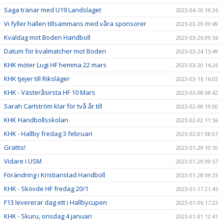
Saga tränar med U19 Landslaget
2023-04-10 19:26
Vi fyller hallen tillsammans med våra sponsorer
2023-03-29 09:49
Kvaldag mot Boden Handboll
2023-03-26 09:56
Datum för kvalmatcher mot Boden
2023-03-24 15:49
KHK möter Lugi HF hemma 22 mars
2023-03-20 14:26
KHK tjejer till Riksläger
2023-03-16 16:02
KHK - Västeråsirsta HF 10 Mars
2023-03-08 08:42
Sarah Carlström klar för två år till
2023-02-08 19:00
KHK Handbollsskolan
2023-02-02 11:56
KHK - Hallby fredag 3 februari
2023-02-01 08:07
Grattis!
2023-01-29 10:10
Vidare i USM
2023-01-29 09:57
Förändring i Kristianstad Handboll
2023-01-28 09:33
KHK - Skövde HF fredag 20/1
2023-01-17 21:45
F13 levererar dag ett i Hallbycupen
2023-01-06 17:23
KHK - Skuru, onsdag 4 januari
2023-01-01 12:41