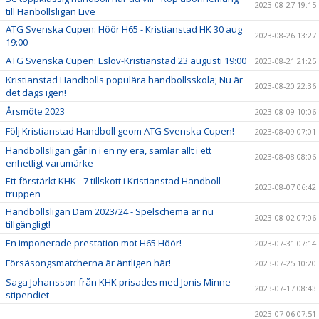
2023-08-27 19:15
till Hanbollsligan Live
ATG Svenska Cupen: Höör H65 - Kristianstad HK 30 aug
2023-08-26 13:27
19:00
ATG Svenska Cupen: Eslöv-Kristianstad 23 augusti 19:00
2023-08-21 21:25
Kristianstad Handbolls populära handbollsskola; Nu är
2023-08-20 22:36
det dags igen!
Årsmöte 2023
2023-08-09 10:06
Följ Kristianstad Handboll geom ATG Svenska Cupen!
2023-08-09 07:01
Handbollsligan går in i en ny era, samlar allt i ett
2023-08-08 08:06
enhetligt varumärke
Ett förstärkt KHK - 7 tillskott i Kristianstad Handboll-
2023-08-07 06:42
truppen
Handbollsligan Dam 2023/24 - Spelschema är nu
2023-08-02 07:06
tillgängligt!
En imponerade prestation mot H65 Höör!
2023-07-31 07:14
Försäsongsmatcherna är äntligen här!
2023-07-25 10:20
Saga Johansson från KHK prisades med Jonis Minne-
2023-07-17 08:43
stipendiet
2023-07-06 07:51