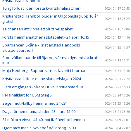
Kristianstad Handboll
Tung förlust i den första kvartsfinalmatchen!
2024-04-17 20:43
Kristianstad Handboll bjuder in Ungdomslag upp 16 år
2024-04-16 23:29
gratis!
Ta chansen att vinna ett Slutspelspaket!
2024-04-16 17:09
Första hemmamatchen i slutspelet - 21 april 16:15
2024-04-13 14:16
Sparbanken Skåne - Kristianstad Handbolls
2024-04-13 11:27
slutspelspartner!
Stort välkomnande till Bjarne, vår nya dynamiska kraft i
2024-04-13 11:21
KHK!
Maja Hedberg - Supportrarnas favorit i februari
2024-03-31 18:16
Kristianstad HK är ett av slutspelslagen 2024
2024-03-27 22:22
Sista omgången - Skara HF vs. Kristianstad HK
2024-03-27 16:13
F14 finalklart för USM Steg 5
2024-03-24 17:26
Seger mot Hallby hemma med 24-23
2024-03-23 19:26
Dags för hemmamatch den 23 mars 15:00
2024-03-21 23:56
81 mål och vinst - 41-40 mot IK Sävehof hemma
2024-03-09 21:01
Ligamatch mot IK Sävehof på lördag 15:00
2024-03-04 22:07