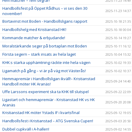
Fem matcher – fem segrar!
2025-11-23 14:49
Handbollsfest på Öppet Rådhus – vi ses den 30
2025-11-23 14:37
november!
Bortavinst mot Boden - Handbollsligans rapport
2025-10-18 21:35
Handbollshelg med Kristianstad HK!
2025-10-18 00:04
Kommande matcher & erbjudande!
2025-10-14 19:27
Moralstärkande seger på bortaplan mot Boden
2025-10-11 16:12
Första segern – stark insats av hela laget
2025-10-04 15:32
KHK:s starka upphämtning räckte inte hela vägen
2025-10-02 19:33
Ligamatch på gång – vi är på väg mot Västerås!
2025-10-02 10:37
Hemmapremiär i Handbollsligan ikväll!– Kristianstad
2025-09-24 14:40
Handboll möter HK Aranäs!
Uffe Larssons experiment ska ta KHK till slutspel
2025-09-22 22:09
Ligastart och hemmapremiär - Kristianstad HK vs HK
2025-09-20 20:08
Aranäs
Kristianstad HK möter Ystads IF i kvartsfinal
2025-09-12 19:05
Handbollsfest i Kristianstad – ATG Svenska Cupen!
2025-09-03 20:50
Dubbel cupkväll i A-hallen!
2025-09-02 14:55