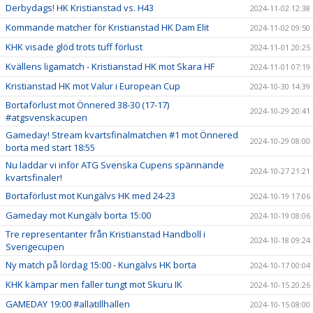
Derbydags! HK Kristianstad vs. H43
2024-11-02 12:38
Kommande matcher för Kristianstad HK Dam Elit
2024-11-02 09:50
KHK visade glöd trots tuff förlust
2024-11-01 20:25
Kvällens ligamatch - Kristianstad HK mot Skara HF
2024-11-01 07:19
Kristianstad HK mot Valur i European Cup
2024-10-30 14:39
Bortaförlust mot Önnered 38-30 (17-17)
2024-10-29 20:41
#atgsvenskacupen
Gameday! Stream kvartsfinalmatchen #1 mot Önnered
2024-10-29 08:00
borta med start 18:55
Nu laddar vi inför ATG Svenska Cupens spännande
2024-10-27 21:21
kvartsfinaler!
Bortaförlust mot Kungälvs HK med 24-23
2024-10-19 17:06
Gameday mot Kungälv borta 15:00
2024-10-19 08:06
Tre representanter från Kristianstad Handboll i
2024-10-18 09:24
Sverigecupen
Ny match på lördag 15:00 - Kungälvs HK borta
2024-10-17 00:04
KHK kämpar men faller tungt mot Skuru IK
2024-10-15 20:26
GAMEDAY 19:00 #allatillhallen
2024-10-15 08:00