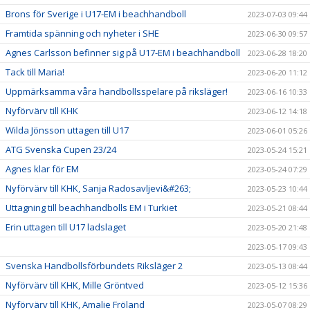
Brons för Sverige i U17-EM i beachhandboll
2023-07-03 09:44
Framtida spänning och nyheter i SHE
2023-06-30 09:57
Agnes Carlsson befinner sig på U17-EM i beachhandboll
2023-06-28 18:20
Tack till Maria!
2023-06-20 11:12
Uppmärksamma våra handbollsspelare på riksläger!
2023-06-16 10:33
Nyförvärv till KHK
2023-06-12 14:18
Wilda Jönsson uttagen till U17
2023-06-01 05:26
ATG Svenska Cupen 23/24
2023-05-24 15:21
Agnes klar för EM
2023-05-24 07:29
Nyförvärv till KHK, Sanja Radosavljevi&#263;
2023-05-23 10:44
Uttagning till beachhandbolls EM i Turkiet
2023-05-21 08:44
Erin uttagen till U17 ladslaget
2023-05-20 21:48
2023-05-17 09:43
Svenska Handbollsförbundets Riksläger 2
2023-05-13 08:44
Nyförvärv till KHK, Mille Gröntved
2023-05-12 15:36
Nyförvärv till KHK, Amalie Fröland
2023-05-07 08:29