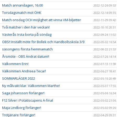
Match annandagen, 16.00
2022-12-26 09:53
Torsdagsmatch mot ÖHK
2022-12-14 09:35
Match onsdag OCH möjlighet att vinna VM-biljetter
2022-11-29 09:42
Två matcher i den här veckan!
2022-10-10 20:31
Västerås Irsta borta på söndag
2022-09-24 11:02
OBS!! Inställt möte för Bollek och Handbollsskola 3/9
2022-09-02 16:54
säsongens första hemmamatch
2022-08-22 21:53
Årsmöte - OBS Ändrat datum!!
2022-07-26 14:14
Välkommen Erin!
2022-07-13 11:59
Välkommen Andreea Tecar!
2022-06-27 18:41
SOMMARLÄGER 2022
2022-05-15 20:49
Ny målvakt klar. Välkommen Marthe!
2022-05-07 17:55
Saga Johansson förlänger!
2022-05-06 16:34
F12 Silver i Potatiscupens A-final
2022-05-02 21:06
Maja Lindborg förlänger!
2022-05-02 09:26
Trotjänare förlänger!
2022-04-29 09:31