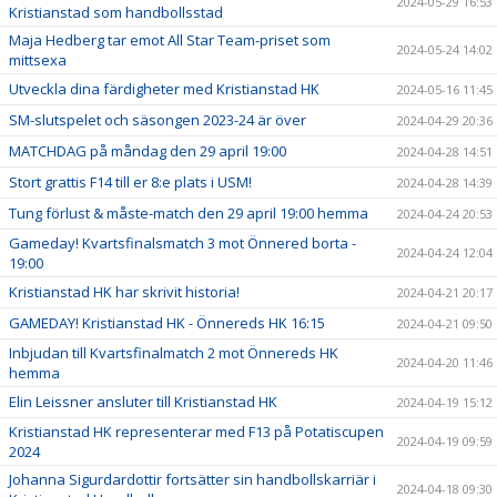
2024-05-29 16:53
Kristianstad som handbollsstad
Maja Hedberg tar emot All Star Team-priset som
2024-05-24 14:02
mittsexa
Utveckla dina färdigheter med Kristianstad HK
2024-05-16 11:45
SM-slutspelet och säsongen 2023-24 är över
2024-04-29 20:36
MATCHDAG på måndag den 29 april 19:00
2024-04-28 14:51
Stort grattis F14 till er 8:e plats i USM!
2024-04-28 14:39
Tung förlust & måste-match den 29 april 19:00 hemma
2024-04-24 20:53
Gameday! Kvartsfinalsmatch 3 mot Önnered borta -
2024-04-24 12:04
19:00
Kristianstad HK har skrivit historia!
2024-04-21 20:17
GAMEDAY! Kristianstad HK - Önnereds HK 16:15
2024-04-21 09:50
Inbjudan till Kvartsfinalmatch 2 mot Önnereds HK
2024-04-20 11:46
hemma
Elin Leissner ansluter till Kristianstad HK
2024-04-19 15:12
Kristianstad HK representerar med F13 på Potatiscupen
2024-04-19 09:59
2024
Johanna Sigurdardottir fortsätter sin handbollskarriär i
2024-04-18 09:30