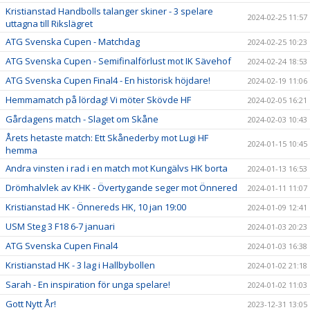
Kristianstad Handbolls talanger skiner - 3 spelare
2024-02-25 11:57
uttagna till Rikslägret
ATG Svenska Cupen - Matchdag
2024-02-25 10:23
ATG Svenska Cupen - Semifinalförlust mot IK Sävehof
2024-02-24 18:53
ATG Svenska Cupen Final4 - En historisk höjdare!
2024-02-19 11:06
Hemmamatch på lördag! Vi möter Skövde HF
2024-02-05 16:21
Gårdagens match - Slaget om Skåne
2024-02-03 10:43
Årets hetaste match: Ett Skånederby mot Lugi HF
2024-01-15 10:45
hemma
Andra vinsten i rad i en match mot Kungälvs HK borta
2024-01-13 16:53
Drömhalvlek av KHK - Övertygande seger mot Önnered
2024-01-11 11:07
Kristianstad HK - Önnereds HK, 10 jan 19:00
2024-01-09 12:41
USM Steg 3 F18 6-7 januari
2024-01-03 20:23
ATG Svenska Cupen Final4
2024-01-03 16:38
Kristianstad HK - 3 lag i Hallbybollen
2024-01-02 21:18
Sarah - En inspiration för unga spelare!
2024-01-02 11:03
Gott Nytt År!
2023-12-31 13:05