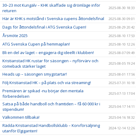
30–23 mot Kungälv – KHK skaffade sig drömläge inför
2025-08-30 18:33
returen
Här är KHK:s motstånd i Svenska cupens åttondelsfinal
2025-08-30 09:01
Dags för åttondelsfinal i ATG Svenska Cupen!
2025-08-29 20:42
Årsmöte 2025
2025-08-10 17:53
ATG Svenska Cupen på hemmaplan!
2025-08-10 12:26
Bli en del av laget – engagera dig ideellt i klubben!
2025-08-07 09:49
Kristianstad HK rustar för säsongen – nyförvärv och
2025-08-05 19:24
comeback stärker laget
Heads up – säsongen smygstartar!
2025-08-01 17:56
Följ Kristianstad HK – på plats och via streaming!
2025-07-31 10:18
Premiären är spikad -nu börjar den mentala
2025-07-13 17:04
förberedelsen
Satsa på både handboll och framtiden – få 60 000 kr i
2025-04-17 14:11
stipendium!
Välkommen tillbaka!
2025-04-16 18:32
Rädda Kristianstad Handbollsklubb – Korvförsäljning
2024-12-14 12:26
utanför Elgiganten!