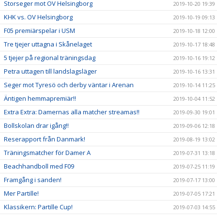
Storseger mot OV Helsingborg
2019-10-20 19:39
KHK vs. OV Helsingborg
2019-10-19 09:13
F05 premiärspelar i USM
2019-10-18 12:00
Tre tjejer uttagna i Skånelaget
2019-10-17 18:48
5 tjejer på regional träningsdag
2019-10-16 19:12
Petra uttagen till landslagsläger
2019-10-16 13:31
Seger mot Tyresö och derby väntar i Arenan
2019-10-14 11:25
Äntigen hemmapremiär!!
2019-10-04 11:52
Extra Extra: Damernas alla matcher streamas!!
2019-09-30 19:01
Bollskolan drar igång!!
2019-09-06 12:18
Reserapport från Danmark!
2019-08-19 13:02
Träningsmatcher för Damer A
2019-07-31 13:18
Beachhandboll med F09
2019-07-25 11:19
Framgång i sanden!
2019-07-17 13:00
Mer Partille!
2019-07-05 17:21
Klassikern: Partille Cup!
2019-07-03 14:55