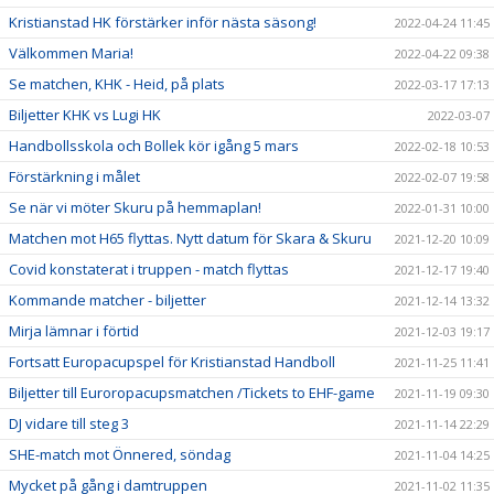
Kristianstad HK förstärker inför nästa säsong!
2022-04-24 11:45
Välkommen Maria!
2022-04-22 09:38
Se matchen, KHK - Heid, på plats
2022-03-17 17:13
Biljetter KHK vs Lugi HK
2022-03-07
Handbollsskola och Bollek kör igång 5 mars
2022-02-18 10:53
Förstärkning i målet
2022-02-07 19:58
Se när vi möter Skuru på hemmaplan!
2022-01-31 10:00
Matchen mot H65 flyttas. Nytt datum för Skara & Skuru
2021-12-20 10:09
Covid konstaterat i truppen - match flyttas
2021-12-17 19:40
Kommande matcher - biljetter
2021-12-14 13:32
Mirja lämnar i förtid
2021-12-03 19:17
Fortsatt Europacupspel för Kristianstad Handboll
2021-11-25 11:41
Biljetter till Euroropacupsmatchen /Tickets to EHF-game
2021-11-19 09:30
DJ vidare till steg 3
2021-11-14 22:29
SHE-match mot Önnered, söndag
2021-11-04 14:25
Mycket på gång i damtruppen
2021-11-02 11:35