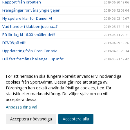
Rapport från Kroatien
2019-06-20 19:06
Framgångar för våra yngre tjejer!
2019-06-12 09:04
Ny spelare klar för Damer A!
2019-06-03 12:07
Vad händer i klubben just nu...?
2019-05-17 11:44
På lördag kl 16.00 smäller det!!
2019-04-11 22:51
F07/08 på vift!
2019-04-09 19:26
Uppdatering från Gran Canaria
2019-04-05 23:14
Full fart framåt! Challenge Cup info:
2019-03-21 12:42
Massor med handboll i helgen!!!
2019-03-14 14:52
Info inför Challenge Cup
2019-03-07 12:07
För att hemsidan ska fungera korrekt använder vi nödvändiga
cookies från SportAdmin. Dessa går inte att stänga av.
Kristianstad Handboll bygger vidare!
2019-02-20 20:05
Föreningen kan också använda frivilliga cookies, t.ex. för
Kvartsfinalerna!
2019-02-18 16:16
statistik eller marknadsföring. Du väljer själv om du vill
acceptera dessa.
Damerna är vidare!
2019-02-10 15:09
Anpassa dina val
2019-02-09 15:14
Sarah - Månadens spelare i SHE!
2019-01-31 14:29
Acceptera nödvändiga
Acceptera alla
Alla till hallen fredagkväll!
2019-01-30 19:32