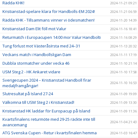
Rädda KHK!
2024-11-21 09:21
Kristianstad-spelare klara för Handbolls-EM 2024!
2024-11-21 06:59
Rädda KHK - Tillsammans vinner vi ödesmatchen!
2024-11-20 14:39
Kristianstad Dam Elit föll mot Valur
2024-11-16 18:41
Returmatch i Europacupen 14:00 mor Valur Handbolti
2024-11-16 08:29
Tung förlust mot VästeråsIrsta med 24–31
2024-11-13 20:32
Veckans match i Handbollsligan Dam
2024-11-11 17:19
Dubbla stormatcher under vecka 46
2024-11-10 21:14
USM Steg 2 - HK Ankaret vidare
2024-11-10 17:58
Sverigecupen 2024 – Kristianstad Handboll firar
2024-11-10 16:53
medaljframgångar!
Slutresultat på Island 27-24
2024-11-09 19:09
Välkomna till USM Steg 2 i Kristianstad!
2024-11-09 13:30
Kristianstad HK laddar för Europacup på Island
2024-11-09 11:36
Kvartsfinalens returmöte med 29-25 räckte inte till
2024-11-04 21:43
avancemang
ATG Svenska Cupen - Retur i kvartsfinalen hemma
2024-11-03 16:47