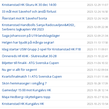
Kristianstad HK-Skuru IK 30 dec 14:00
2023-12-29 11:07
33 mål mot Sävehof och ändå förlust
2023-12-26 16:50
Återstart mot IK Sävehof borta
2023-12-26 14:20
Kristianstad Handbolls Sanja Radosavljevi&#263;,
2023-12-09 22:38
Serbiens lagkapten VM 2023
Saga Johansson på U19-landslagsläger
2023-12-09 21:34
Helgen har bjudit på många segrar!
2023-11-13 17:50
Idag startar USM Grupp 2-spel för Kristianstad HK F18
2023-11-11 09:01
Önnereds HF-KHK - Slutresultat 30-28
2023-11-10 22:41
Biljetter till Final4 - ATG Svenska Cupen
2023-11-06 10:32
Nu ger vi allt för segern!
2023-11-02 09:04
Kvartsfinalmatch 1 i ATG Svenska Cupen
2023-11-01 11:44
Skön hemmaseger i omgång 7
2023-10-28 17:39
Gameday! 15:00 mot Kungälvs HK
2023-10-28 12:14
Maja Hedberg i skytteligans topp
2023-10-27 10:36
Kristianstad HK-Kungälvs HK
2023-10-25 13:54