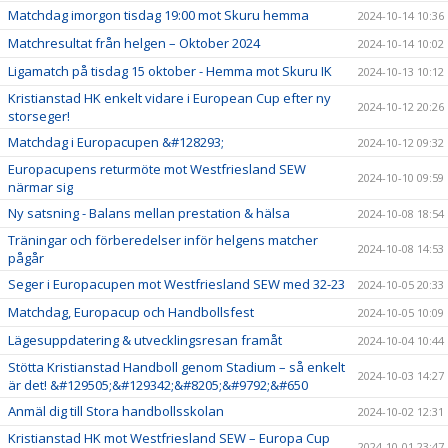
Matchdag imorgon tisdag 19:00 mot Skuru hemma
2024-10-14 10:36
Matchresultat från helgen – Oktober 2024
2024-10-14 10:02
Ligamatch på tisdag 15 oktober - Hemma mot Skuru IK
2024-10-13 10:12
Kristianstad HK enkelt vidare i European Cup efter ny
2024-10-12 20:26
storseger!
Matchdag i Europacupen &#128293;
2024-10-12 09:32
Europacupens returmöte mot Westfriesland SEW
2024-10-10 09:59
närmar sig
Ny satsning - Balans mellan prestation & hälsa
2024-10-08 18:54
Träningar och förberedelser inför helgens matcher
2024-10-08 14:53
pågår
Seger i Europacupen mot Westfriesland SEW med 32-23
2024-10-05 20:33
Matchdag, Europacup och Handbollsfest
2024-10-05 10:09
Lägesuppdatering & utvecklingsresan framåt
2024-10-04 10:44
Stötta Kristianstad Handboll genom Stadium – så enkelt
2024-10-03 14:27
är det! &#129505;&#129342;&#8205;&#9792;&#650
Anmäl dig till Stora handbollsskolan
2024-10-02 12:31
Kristianstad HK mot Westfriesland SEW – Europa Cup
2024-10-01 23:47