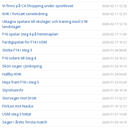
Vi finns på C4 Shopping under sportlovet
2020-02-17 12:52
KHK i fortsatt serieledning
2020-02-17 12:31
Uttagna spelare till riksläger och träning med U18-
2020-02-17 12:16
landslaget
F16 spelar steg 4 på hemmaplan
2020-02-17 11:00
Färdigspelat för F14 i USM
2020-02-17 10:27
Stötta F14 i steg 3
2020-01-28 08:00
F16 vidare till Steg 4
2020-01-26 19:21
Skön seger i Jönköping
2020-01-26 19:13
Hallby-KHK
2020-01-24 06:00
Heja fram F16 i steg 3
2020-01-23 05:26
Styrelseinfo
2020-01-20 19:56
Storseger mot Drott
2020-01-17 22:27
Förlust mot Nacka
2020-01-10 12:31
USM steg 3 lottat
2020-01-07 15:00
Seger i årets första match
2020-01-06 14:10