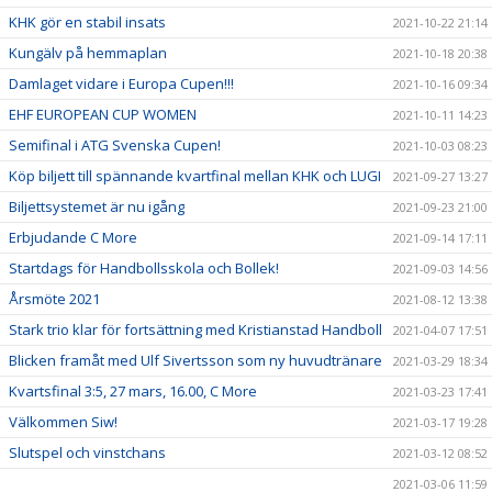
KHK gör en stabil insats
2021-10-22 21:14
Kungälv på hemmaplan
2021-10-18 20:38
Damlaget vidare i Europa Cupen!!!
2021-10-16 09:34
EHF EUROPEAN CUP WOMEN
2021-10-11 14:23
Semifinal i ATG Svenska Cupen!
2021-10-03 08:23
Köp biljett till spännande kvartfinal mellan KHK och LUGI
2021-09-27 13:27
Biljettsystemet är nu igång
2021-09-23 21:00
Erbjudande C More
2021-09-14 17:11
Startdags för Handbollsskola och Bollek!
2021-09-03 14:56
Årsmöte 2021
2021-08-12 13:38
Stark trio klar för fortsättning med Kristianstad Handboll
2021-04-07 17:51
Blicken framåt med Ulf Sivertsson som ny huvudtränare
2021-03-29 18:34
Kvartsfinal 3:5, 27 mars, 16.00, C More
2021-03-23 17:41
Välkommen Siw!
2021-03-17 19:28
Slutspel och vinstchans
2021-03-12 08:52
2021-03-06 11:59