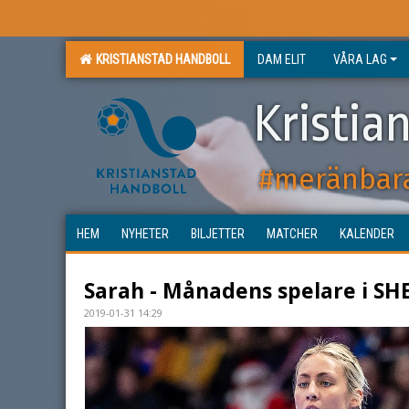
KRISTIANSTAD HANDBOLL
DAM ELIT
VÅRA LAG
Kristia
#meränbar
HEM
NYHETER
BILJETTER
MATCHER
KALENDER
Sarah - Månadens spelare i SHE
2019-01-31 14:29