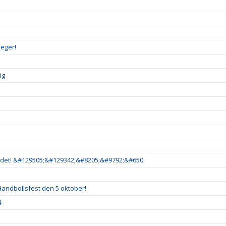
seger!
ig
är det! &#129505;&#129342;&#8205;&#9792;&#650
andbollsfest den 5 oktober!
4