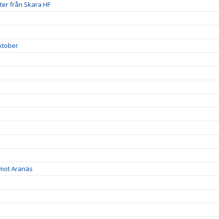
uter från Skara HF
ktober
 mot Aranäs