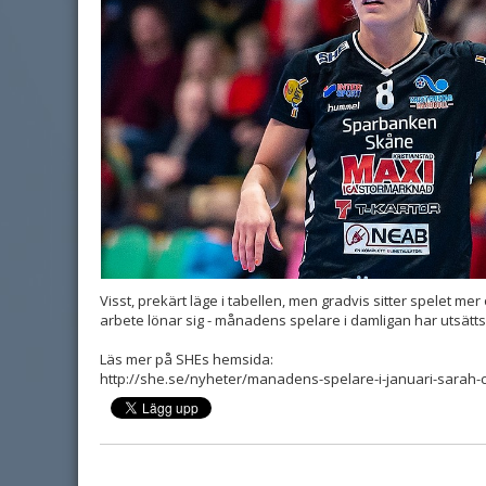
Visst, prekärt läge i tabellen, men gradvis sitter spelet mer o
arbete lönar sig - månadens spelare i damligan har utsätts
Läs mer på SHEs hemsida:
http://she.se/nyheter/manadens-spelare-i-januari-sarah-c