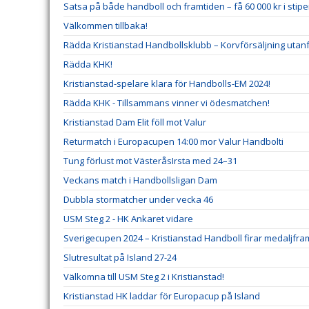
Satsa på både handboll och framtiden – få 60 000 kr i stip
Välkommen tillbaka!
Rädda Kristianstad Handbollsklubb – Korvförsäljning utanf
Rädda KHK!
Kristianstad-spelare klara för Handbolls-EM 2024!
Rädda KHK - Tillsammans vinner vi ödesmatchen!
Kristianstad Dam Elit föll mot Valur
Returmatch i Europacupen 14:00 mor Valur Handbolti
Tung förlust mot VästeråsIrsta med 24–31
Veckans match i Handbollsligan Dam
Dubbla stormatcher under vecka 46
USM Steg 2 - HK Ankaret vidare
Sverigecupen 2024 – Kristianstad Handboll firar medaljfr
Slutresultat på Island 27-24
Välkomna till USM Steg 2 i Kristianstad!
Kristianstad HK laddar för Europacup på Island