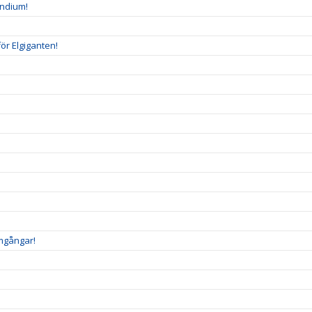
endium!
ör Elgiganten!
amgångar!