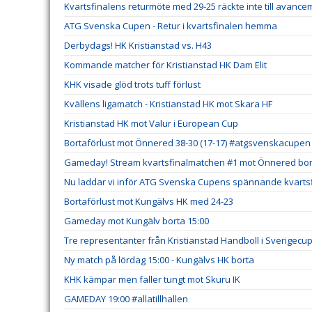
Kvartsfinalens returmöte med 29-25 räckte inte till avanc
ATG Svenska Cupen - Retur i kvartsfinalen hemma
Derbydags! HK Kristianstad vs. H43
Kommande matcher för Kristianstad HK Dam Elit
KHK visade glöd trots tuff förlust
Kvällens ligamatch - Kristianstad HK mot Skara HF
Kristianstad HK mot Valur i European Cup
Bortaförlust mot Önnered 38-30 (17-17) #atgsvenskacupen
Gameday! Stream kvartsfinalmatchen #1 mot Önnered bort
Nu laddar vi inför ATG Svenska Cupens spännande kvartsf
Bortaförlust mot Kungälvs HK med 24-23
Gameday mot Kungälv borta 15:00
Tre representanter från Kristianstad Handboll i Sverigecu
Ny match på lördag 15:00 - Kungälvs HK borta
KHK kämpar men faller tungt mot Skuru IK
GAMEDAY 19:00 #allatillhallen