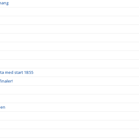
emang
a med start 18:55
inaler!
pen