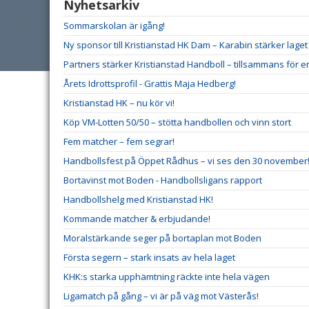
Nyhetsarkiv
Sommarskolan är igång!
Ny sponsor till Kristianstad HK Dam – Karabin stärker lag
Partners stärker Kristianstad Handboll – tillsammans för e
Årets Idrottsprofil - Grattis Maja Hedberg!
Kristianstad HK – nu kör vi!
Köp VM-Lotten 50/50 – stötta handbollen och vinn stort
Fem matcher – fem segrar!
Handbollsfest på Öppet Rådhus – vi ses den 30 november
Bortavinst mot Boden - Handbollsligans rapport
Handbollshelg med Kristianstad HK!
Kommande matcher & erbjudande!
Moralstärkande seger på bortaplan mot Boden
Första segern – stark insats av hela laget
KHK:s starka upphämtning räckte inte hela vägen
Ligamatch på gång – vi är på väg mot Västerås!