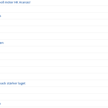
boll möter HK Aranäs!
s
ren
ack stärker laget
n