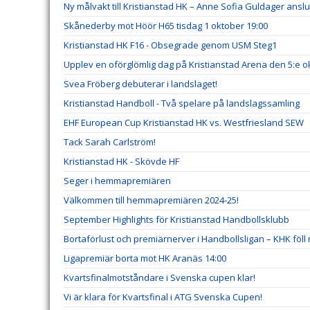
Ny målvakt till Kristianstad HK – Anne Sofia Guldager ansl
Skånederby mot Höör H65 tisdag 1 oktober 19:00
Kristianstad HK F16 - Obsegrade genom USM Steg1
Upplev en oförglömlig dag på Kristianstad Arena den 5:e o
Svea Fröberg debuterar i landslaget!
Kristianstad Handboll - Två spelare på landslagssamling
EHF European Cup Kristianstad HK vs. Westfriesland SEW
Tack Sarah Carlström!
Kristianstad HK - Skövde HF
Seger i hemmapremiären
Välkommen till hemmapremiären 2024-25!
September Highlights för Kristianstad Handbollsklubb
Bortaförlust och premiärnerver i Handbollsligan – KHK föll
Ligapremiär borta mot HK Aranäs 14:00
Kvartsfinalmotståndare i Svenska cupen klar!
Vi är klara för Kvartsfinal i ATG Svenska Cupen!