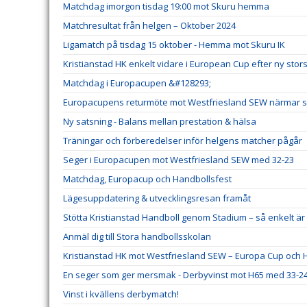
Matchdag imorgon tisdag 19:00 mot Skuru hemma
Matchresultat från helgen – Oktober 2024
Ligamatch på tisdag 15 oktober - Hemma mot Skuru IK
Kristianstad HK enkelt vidare i European Cup efter ny stor
Matchdag i Europacupen &#128293;
Europacupens returmöte mot Westfriesland SEW närmar s
Ny satsning - Balans mellan prestation & hälsa
Träningar och förberedelser inför helgens matcher pågår
Seger i Europacupen mot Westfriesland SEW med 32-23
Matchdag, Europacup och Handbollsfest
Lägesuppdatering & utvecklingsresan framåt
Stötta Kristianstad Handboll genom Stadium – så enkelt 
Anmäl dig till Stora handbollsskolan
Kristianstad HK mot Westfriesland SEW – Europa Cup och H
En seger som ger mersmak - Derbyvinst mot H65 med 33-2
Vinst i kvällens derbymatch!