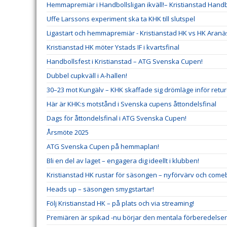
Hemmapremiär i Handbollsligan ikväll!– Kristianstad Hand
Uffe Larssons experiment ska ta KHK till slutspel
Ligastart och hemmapremiär - Kristianstad HK vs HK Aranä
Kristianstad HK möter Ystads IF i kvartsfinal
Handbollsfest i Kristianstad – ATG Svenska Cupen!
Dubbel cupkväll i A-hallen!
30–23 mot Kungälv – KHK skaffade sig drömläge inför retu
Här är KHK:s motstånd i Svenska cupens åttondelsfinal
Dags för åttondelsfinal i ATG Svenska Cupen!
Årsmöte 2025
ATG Svenska Cupen på hemmaplan!
Bli en del av laget – engagera dig ideellt i klubben!
Kristianstad HK rustar för säsongen – nyförvärv och comeb
Heads up – säsongen smygstartar!
Följ Kristianstad HK – på plats och via streaming!
Premiären är spikad -nu börjar den mentala förberedelse