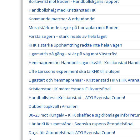
Bortavinst mot Boden - Handbollsligans rapport
Handbollshelg med Kristianstad HK!
Kommande matcher & erbjudande!
Moralstärkande seger på bortaplan mot Boden
Första segern – stark insats av hela laget
KHK:s starka upphämtning räckte inte hela vägen
Ligamatch på gång – vi är på väg mot Västerås!
Hemmapremiär i Handbollsligan ikväll!– Kristianstad Hand
Uffe Larssons experiment ska ta KHK till slutspel
Ligastart och hemmapremiär - Kristianstad HK vs HK Aranä
Kristianstad HK möter Ystads IF i kvartsfinal
Handbollsfest i Kristianstad – ATG Svenska Cupen!
Dubbel cupkväll i A-hallen!
30–23 mot Kungälv – KHK skaffade sig drömläge inför retu
Här är KHK:s motstånd i Svenska cupens åttondelsfinal
Dags för åttondelsfinal i ATG Svenska Cupen!