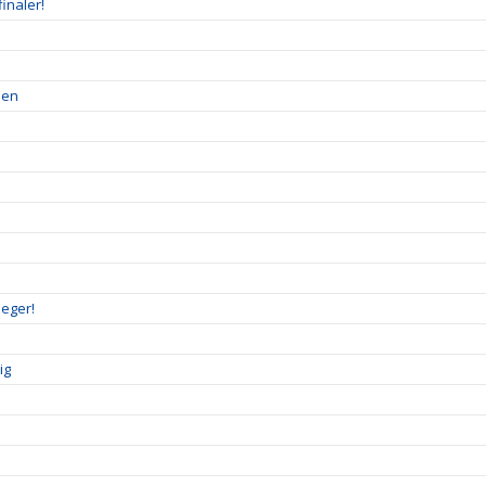
inaler!
pen
seger!
ig