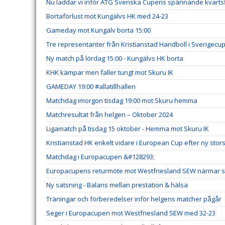
Nu laddar vi inför ATG Svenska Cupens spännande kvartsf
Bortaförlust mot Kungälvs HK med 24-23
Gameday mot Kungälv borta 15:00
Tre representanter från Kristianstad Handboll i Sverigecu
Ny match på lördag 15:00 - Kungälvs HK borta
KHK kämpar men faller tungt mot Skuru IK
GAMEDAY 19:00 #allatillhallen
Matchdag imorgon tisdag 19:00 mot Skuru hemma
Matchresultat från helgen – Oktober 2024
Ligamatch på tisdag 15 oktober - Hemma mot Skuru IK
Kristianstad HK enkelt vidare i European Cup efter ny stor
Matchdag i Europacupen &#128293;
Europacupens returmöte mot Westfriesland SEW närmar s
Ny satsning - Balans mellan prestation & hälsa
Träningar och förberedelser inför helgens matcher pågår
Seger i Europacupen mot Westfriesland SEW med 32-23