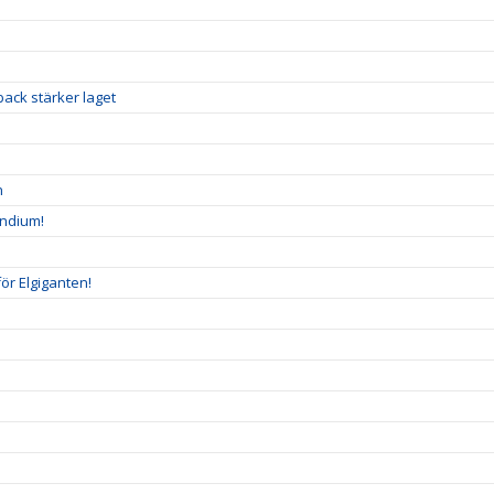
ack stärker laget
n
endium!
ör Elgiganten!