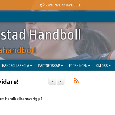
KRISTIANSTAD HANDBOLL
nstad Handboll
ahandboll
HANDBOLLSSKOLA
PARTNERSKAP
FÖRENINGEN
OM OSS
vidare!
<
>
om handbollsansvarig på