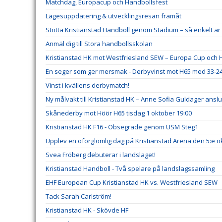
Matchdag, Europacup och Handbollsfest
Lägesuppdatering & utvecklingsresan framåt
Stötta Kristianstad Handboll genom Stadium – så enkelt 
Anmäl dig till Stora handbollsskolan
Kristianstad HK mot Westfriesland SEW – Europa Cup och H
En seger som ger mersmak - Derbyvinst mot H65 med 33-2
Vinst i kvällens derbymatch!
Ny målvakt till Kristianstad HK – Anne Sofia Guldager ansl
Skånederby mot Höör H65 tisdag 1 oktober 19:00
Kristianstad HK F16 - Obsegrade genom USM Steg1
Upplev en oförglömlig dag på Kristianstad Arena den 5:e o
Svea Fröberg debuterar i landslaget!
Kristianstad Handboll - Två spelare på landslagssamling
EHF European Cup Kristianstad HK vs. Westfriesland SEW
Tack Sarah Carlström!
Kristianstad HK - Skövde HF