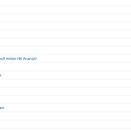
boll möter HK Aranäs!
s
ren