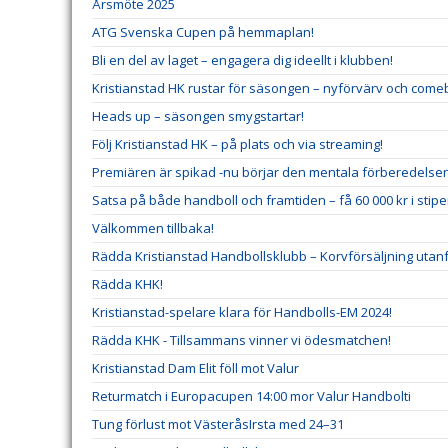
Årsmöte 2025
ATG Svenska Cupen på hemmaplan!
Bli en del av laget – engagera dig ideellt i klubben!
Kristianstad HK rustar för säsongen – nyförvärv och comeb
Heads up – säsongen smygstartar!
Följ Kristianstad HK – på plats och via streaming!
Premiären är spikad -nu börjar den mentala förberedelse
Satsa på både handboll och framtiden – få 60 000 kr i stip
Välkommen tillbaka!
Rädda Kristianstad Handbollsklubb – Korvförsäljning utanf
Rädda KHK!
Kristianstad-spelare klara för Handbolls-EM 2024!
Rädda KHK - Tillsammans vinner vi ödesmatchen!
Kristianstad Dam Elit föll mot Valur
Returmatch i Europacupen 14:00 mor Valur Handbolti
Tung förlust mot VästeråsIrsta med 24–31