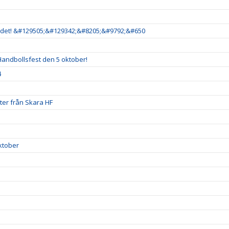
är det! &#129505;&#129342;&#8205;&#9792;&#650
andbollsfest den 5 oktober!
4
uter från Skara HF
ktober