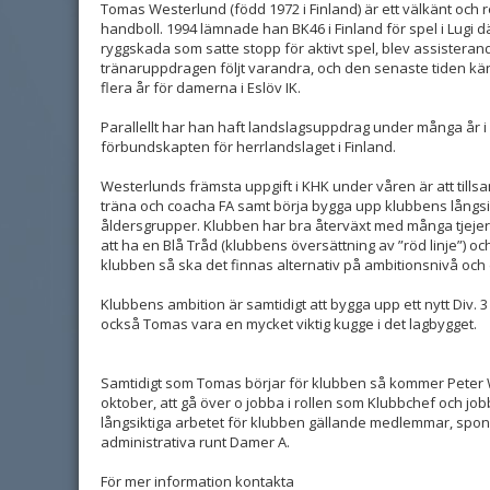
Tomas Westerlund (född 1972 i Finland) är ett välkänt och
handboll. 1994 lämnade han BK46 i Finland för spel i Lugi d
ryggskada som satte stopp för aktivt spel, blev assisteran
tränaruppdragen följt varandra, och den senaste tiden kä
flera år för damerna i Eslöv IK.
Parallellt har han haft landslagsuppdrag under många år i
förbundskapten för herrlandslaget i Finland.
Westerlunds främsta uppgift i KHK under våren är att til
träna och coacha FA samt börja bygga upp klubbens långsi
åldersgrupper. Klubben har bra återväxt med många tjejer
att ha en Blå Tråd (klubbens översättning av ”röd linje”) och 
klubben så ska det finnas alternativ på ambitionsnivå oc
Klubbens ambition är samtidigt att bygga upp ett nytt Div. 
också Tomas vara en mycket viktig kugge i det lagbygget.
Samtidigt som Tomas börjar för klubben så kommer Peter
oktober, att gå över o jobba i rollen som Klubbchef och jo
långsiktiga arbetet för klubben gällande medlemmar, spo
administrativa runt Damer A.
För mer information kontakta