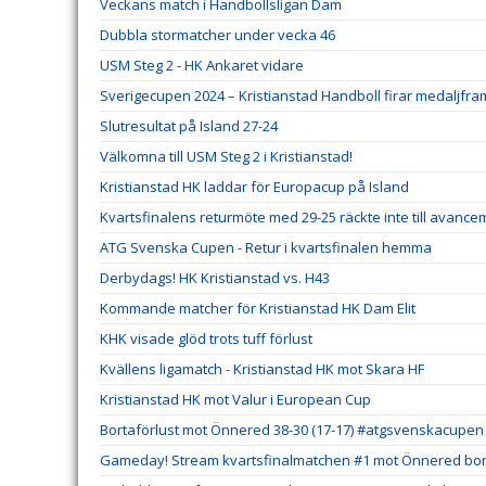
Veckans match i Handbollsligan Dam
Dubbla stormatcher under vecka 46
USM Steg 2 - HK Ankaret vidare
Sverigecupen 2024 – Kristianstad Handboll firar medaljfr
Slutresultat på Island 27-24
Välkomna till USM Steg 2 i Kristianstad!
Kristianstad HK laddar för Europacup på Island
Kvartsfinalens returmöte med 29-25 räckte inte till avanc
ATG Svenska Cupen - Retur i kvartsfinalen hemma
Derbydags! HK Kristianstad vs. H43
Kommande matcher för Kristianstad HK Dam Elit
KHK visade glöd trots tuff förlust
Kvällens ligamatch - Kristianstad HK mot Skara HF
Kristianstad HK mot Valur i European Cup
Bortaförlust mot Önnered 38-30 (17-17) #atgsvenskacupen
Gameday! Stream kvartsfinalmatchen #1 mot Önnered bort