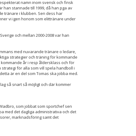
 respekterat namn inom svensk och finsk
är han stannade till 1999, då han pga av
de tränare i klubben. Sen dess har
nner vi igen honom som elittränare under
 Sverige och mellan 2000-2008 var han
lsammans med nuvarande tränare o ledare,
ktiga strategier och träning för kommande
 kommande år i resp åldersklass och för
strategi för alla som vill spela handboll i
h detta är en del som Tomas ska jobba med.
3 lag så snart så möjligt och där kommer
 Wadbro, som jobbat som sportchef sen
bba med det dagliga administrativa och det
nsorer, marknadsföring samt det