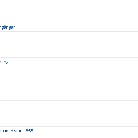
amgångar!
emang
a med start 18:55