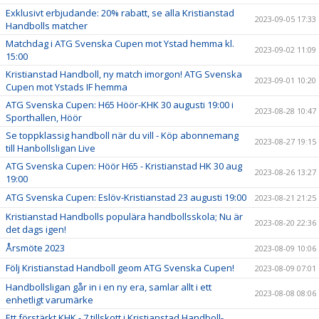
Exklusivt erbjudande: 20% rabatt, se alla Kristianstad
2023-09-05 17:33
Handbolls matcher
Matchdag i ATG Svenska Cupen mot Ystad hemma kl.
2023-09-02 11:09
15:00
Kristianstad Handboll, ny match imorgon! ATG Svenska
2023-09-01 10:20
Cupen mot Ystads IF hemma
ATG Svenska Cupen: H65 Höör-KHK 30 augusti 19:00 i
2023-08-28 10:47
Sporthallen, Höör
Se toppklassig handboll när du vill - Köp abonnemang
2023-08-27 19:15
till Hanbollsligan Live
ATG Svenska Cupen: Höör H65 - Kristianstad HK 30 aug
2023-08-26 13:27
19:00
ATG Svenska Cupen: Eslöv-Kristianstad 23 augusti 19:00
2023-08-21 21:25
Kristianstad Handbolls populära handbollsskola; Nu är
2023-08-20 22:36
det dags igen!
Årsmöte 2023
2023-08-09 10:06
Följ Kristianstad Handboll geom ATG Svenska Cupen!
2023-08-09 07:01
Handbollsligan går in i en ny era, samlar allt i ett
2023-08-08 08:06
enhetligt varumärke
Ett förstärkt KHK - 7 tillskott i Kristianstad Handboll-