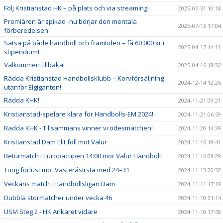
Följ Kristianstad HK – på plats och via streaming!
2025-07-31 10:18
Premiären är spikad -nu börjar den mentala
2025-07-13 17:04
förberedelsen
Satsa på både handboll och framtiden – få 60 000 kr i
2025-04-17 14:11
stipendium!
Välkommen tillbaka!
2025-04-16 18:32
Rädda Kristianstad Handbollsklubb – Korvförsäljning
2024-12-14 12:26
utanför Elgiganten!
Rädda KHK!
2024-11-21 09:21
Kristianstad-spelare klara för Handbolls-EM 2024!
2024-11-21 06:59
Rädda KHK - Tillsammans vinner vi ödesmatchen!
2024-11-20 14:39
Kristianstad Dam Elit föll mot Valur
2024-11-16 18:41
Returmatch i Europacupen 14:00 mor Valur Handbolti
2024-11-16 08:29
Tung förlust mot VästeråsIrsta med 24–31
2024-11-13 20:32
Veckans match i Handbollsligan Dam
2024-11-11 17:19
Dubbla stormatcher under vecka 46
2024-11-10 21:14
USM Steg 2 - HK Ankaret vidare
2024-11-10 17:58