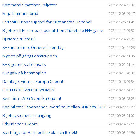
Kommande matcher - biljetter
2021-12-14 13:32
Mirja lämnar i förtid
2021-12-03 19:17
Fortsatt Europacupspel för Kristianstad Handboll
2021-11-25 11:41
Biljetter till Euroropacupsmatchen /Tickets to EHF-game
2021-11-19 09:30
DJ vidare till steg 3
2021-11-14 22:29
SHE-match mot Önnered, söndag
2021-11-04 14:25
Mycket på gång i damtruppen
2021-11-02 11:35
KHK gör en stabil insats
2021-10-22 21:14
Kungälv på hemmaplan
2021-10-18 20:38
Damlaget vidare i Europa Cupen!!!
2021-10-16 09:34
EHF EUROPEAN CUP WOMEN
2021-10-11 14:23
Semifinal i ATG Svenska Cupen!
2021-10-03 08:23
Köp biljett till spännande kvartfinal mellan KHK och LUGI
2021-09-27 13:27
Biljettsystemet är nu igång
2021-09-23 21:00
Erbjudande C More
2021-09-14 17:11
Startdags för Handbollsskola och Bollek!
2021-09-03 14:56