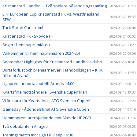
Kristianstad Handboll - Två spelare på landslagssamling
2024-09-23 15:59
EHF European Cup Kristianstad HK vs. Westfriesland
2024-09-22 19:37
SEW
Tack Sarah Carlström!
2024-09-22 00:46
Kristianstad HK - Skövde HF
2024-09-21 00:02
Seger i hemmapremiären
2024-09-20 21:27
Välkommen till hemmapremiären 2024-25!
2024-09-20 09:06
September Highlights för Kristianstad Handbollsklubb
2024-09-15 10:41
Bortaförlust och premiärnerver i Handbollsligan – KHK
2024-09-14 15:59
föll mot Aranäs
Ligapremiär borta mot HK Aranäs 14:00
2024-09-14 08:10
Kvartsfinalmotståndare i Svenska cupen klar!
2024-09-12 19:33
Vi är klara för Kvartsfinal i ATG Svenska Cupen!
2024-09-11 22:28
Gameday - Åttondelsfinal ATG Svenska Cupen
2024-09-11 07:16
Hemmapremiärerbjudande mot Skövde HF 20/9
2024-09-09 16:16
Två debutanter i A-laget!
2024-09-08 09:28
Träningsmatch mot Lugi HF 7 sep 16:30
2024-09-06 10:48