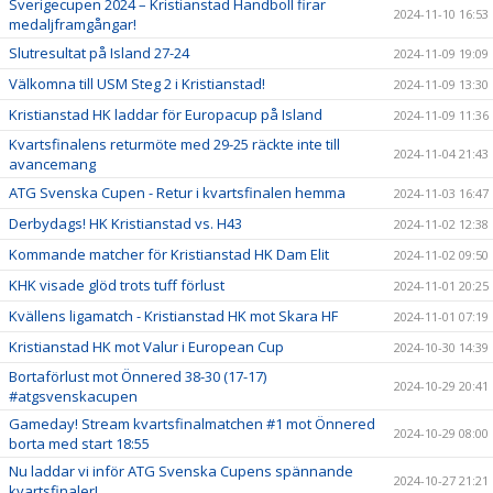
Sverigecupen 2024 – Kristianstad Handboll firar
2024-11-10 16:53
medaljframgångar!
Slutresultat på Island 27-24
2024-11-09 19:09
Välkomna till USM Steg 2 i Kristianstad!
2024-11-09 13:30
Kristianstad HK laddar för Europacup på Island
2024-11-09 11:36
Kvartsfinalens returmöte med 29-25 räckte inte till
2024-11-04 21:43
avancemang
ATG Svenska Cupen - Retur i kvartsfinalen hemma
2024-11-03 16:47
Derbydags! HK Kristianstad vs. H43
2024-11-02 12:38
Kommande matcher för Kristianstad HK Dam Elit
2024-11-02 09:50
KHK visade glöd trots tuff förlust
2024-11-01 20:25
Kvällens ligamatch - Kristianstad HK mot Skara HF
2024-11-01 07:19
Kristianstad HK mot Valur i European Cup
2024-10-30 14:39
Bortaförlust mot Önnered 38-30 (17-17)
2024-10-29 20:41
#atgsvenskacupen
Gameday! Stream kvartsfinalmatchen #1 mot Önnered
2024-10-29 08:00
borta med start 18:55
Nu laddar vi inför ATG Svenska Cupens spännande
2024-10-27 21:21
kvartsfinaler!