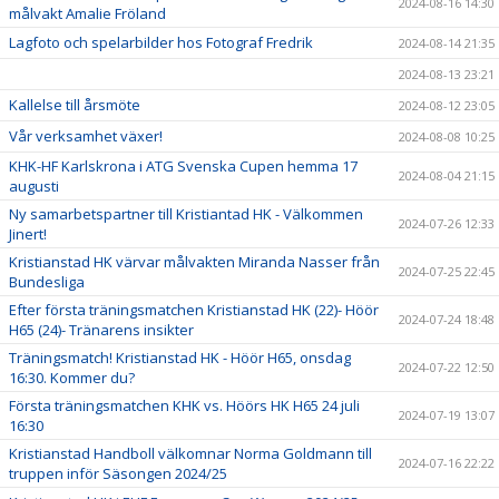
2024-08-16 14:30
målvakt Amalie Fröland
Lagfoto och spelarbilder hos Fotograf Fredrik
2024-08-14 21:35
2024-08-13 23:21
Kallelse till årsmöte
2024-08-12 23:05
Vår verksamhet växer!
2024-08-08 10:25
KHK-HF Karlskrona i ATG Svenska Cupen hemma 17
2024-08-04 21:15
augusti
Ny samarbetspartner till Kristiantad HK - Välkommen
2024-07-26 12:33
Jinert!
Kristianstad HK värvar målvakten Miranda Nasser från
2024-07-25 22:45
Bundesliga
Efter första träningsmatchen Kristianstad HK (22)- Höör
2024-07-24 18:48
H65 (24)- Tränarens insikter
Träningsmatch! Kristianstad HK - Höör H65, onsdag
2024-07-22 12:50
16:30. Kommer du?
Första träningsmatchen KHK vs. Höörs HK H65 24 juli
2024-07-19 13:07
16:30
Kristianstad Handboll välkomnar Norma Goldmann till
2024-07-16 22:22
truppen inför Säsongen 2024/25