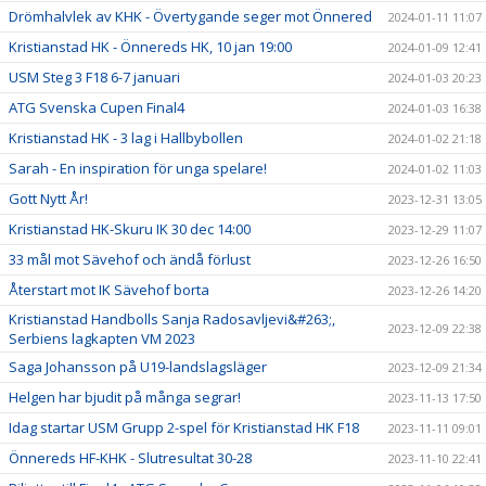
Drömhalvlek av KHK - Övertygande seger mot Önnered
2024-01-11 11:07
Kristianstad HK - Önnereds HK, 10 jan 19:00
2024-01-09 12:41
USM Steg 3 F18 6-7 januari
2024-01-03 20:23
ATG Svenska Cupen Final4
2024-01-03 16:38
Kristianstad HK - 3 lag i Hallbybollen
2024-01-02 21:18
Sarah - En inspiration för unga spelare!
2024-01-02 11:03
Gott Nytt År!
2023-12-31 13:05
Kristianstad HK-Skuru IK 30 dec 14:00
2023-12-29 11:07
33 mål mot Sävehof och ändå förlust
2023-12-26 16:50
Återstart mot IK Sävehof borta
2023-12-26 14:20
Kristianstad Handbolls Sanja Radosavljevi&#263;,
2023-12-09 22:38
Serbiens lagkapten VM 2023
Saga Johansson på U19-landslagsläger
2023-12-09 21:34
Helgen har bjudit på många segrar!
2023-11-13 17:50
Idag startar USM Grupp 2-spel för Kristianstad HK F18
2023-11-11 09:01
Önnereds HF-KHK - Slutresultat 30-28
2023-11-10 22:41