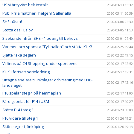
USM är tyvärr helt inställt
2020-03-13 13:32
Publikfria matcher i helgen! Gäller alla
2020-03-11 20:39
SHE nästa!
2020-03-06 22:30
Stötta oss i Eslöv
2020-03-05 11:53
3 sekunder ifrån SHE - 1 poäng till behövs
2020-03-01 07:49
Var med och sponsra "Fyll hallen" och stötta KHK!
2020-02-25 19:44
Sjätte raka segern
2020-02-22 19:15
Vi finns på C4 Shopping under sportlovet
2020-02-17 12:52
KHK i fortsatt serieledning
2020-02-17 12:31
Uttagna spelare till riksläger och träning med U18-
2020-02-17 12:16
landslaget
F16 spelar steg 4 på hemmaplan
2020-02-17 11:00
Färdigspelat för F14 i USM
2020-02-17 10:27
Stötta F14 i steg 3
2020-01-28 08:00
F16 vidare till Steg 4
2020-01-26 19:21
Skön seger i Jönköping
2020-01-26 19:13