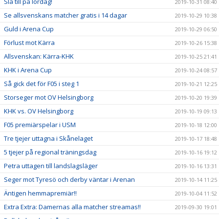
Slå till på lördag!
2019-10-31 08:40
Se allsvenskans matcher gratis i 14 dagar
2019-10-29 10:38
Guld i Arena Cup
2019-10-29 06:50
Förlust mot Kärra
2019-10-26 15:38
Allsvenskan: Kärra-KHK
2019-10-25 21:41
KHK i Arena Cup
2019-10-24 08:57
Så gick det för F05 i steg 1
2019-10-21 12:25
Storseger mot OV Helsingborg
2019-10-20 19:39
KHK vs. OV Helsingborg
2019-10-19 09:13
F05 premiärspelar i USM
2019-10-18 12:00
Tre tjejer uttagna i Skånelaget
2019-10-17 18:48
5 tjejer på regional träningsdag
2019-10-16 19:12
Petra uttagen till landslagsläger
2019-10-16 13:31
Seger mot Tyresö och derby väntar i Arenan
2019-10-14 11:25
Äntigen hemmapremiär!!
2019-10-04 11:52
Extra Extra: Damernas alla matcher streamas!!
2019-09-30 19:01