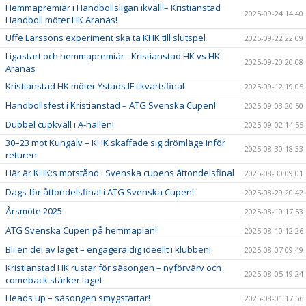
Hemmapremiär i Handbollsligan ikväll!– Kristianstad
2025-09-24 14:40
Handboll möter HK Aranäs!
Uffe Larssons experiment ska ta KHK till slutspel
2025-09-22 22:09
Ligastart och hemmapremiär - Kristianstad HK vs HK
2025-09-20 20:08
Aranäs
Kristianstad HK möter Ystads IF i kvartsfinal
2025-09-12 19:05
Handbollsfest i Kristianstad – ATG Svenska Cupen!
2025-09-03 20:50
Dubbel cupkväll i A-hallen!
2025-09-02 14:55
30–23 mot Kungälv – KHK skaffade sig drömläge inför
2025-08-30 18:33
returen
Här är KHK:s motstånd i Svenska cupens åttondelsfinal
2025-08-30 09:01
Dags för åttondelsfinal i ATG Svenska Cupen!
2025-08-29 20:42
Årsmöte 2025
2025-08-10 17:53
ATG Svenska Cupen på hemmaplan!
2025-08-10 12:26
Bli en del av laget – engagera dig ideellt i klubben!
2025-08-07 09:49
Kristianstad HK rustar för säsongen – nyförvärv och
2025-08-05 19:24
comeback stärker laget
Heads up – säsongen smygstartar!
2025-08-01 17:56