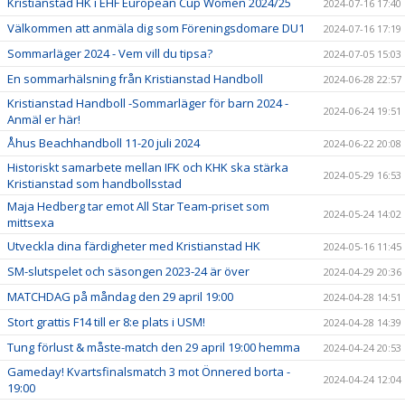
Kristianstad HK i EHF European Cup Women 2024/25
2024-07-16 17:40
Välkommen att anmäla dig som Föreningsdomare DU1
2024-07-16 17:19
Sommarläger 2024 - Vem vill du tipsa?
2024-07-05 15:03
En sommarhälsning från Kristianstad Handboll
2024-06-28 22:57
Kristianstad Handboll -Sommarläger för barn 2024 -
2024-06-24 19:51
Anmäl er här!
Åhus Beachhandboll 11-20 juli 2024
2024-06-22 20:08
Historiskt samarbete mellan IFK och KHK ska stärka
2024-05-29 16:53
Kristianstad som handbollsstad
Maja Hedberg tar emot All Star Team-priset som
2024-05-24 14:02
mittsexa
Utveckla dina färdigheter med Kristianstad HK
2024-05-16 11:45
SM-slutspelet och säsongen 2023-24 är över
2024-04-29 20:36
MATCHDAG på måndag den 29 april 19:00
2024-04-28 14:51
Stort grattis F14 till er 8:e plats i USM!
2024-04-28 14:39
Tung förlust & måste-match den 29 april 19:00 hemma
2024-04-24 20:53
Gameday! Kvartsfinalsmatch 3 mot Önnered borta -
2024-04-24 12:04
19:00