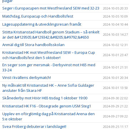
pågår
Seger i Europacupen mot Westfriesland SEW med 32-23
2024-10-05 20:33
Matchdag, Europacup och Handbollsfest
2024-10-05 10:09
Lägesuppdatering & utvecklingsresan framåt
2024-10-04 10:44
Stötta Kristianstad Handboll genom Stadium – så enkelt
2024-10-03 14:27
är det! &#129505;&#129342;&#8205;&#9792;&#650
Anmäl dig till Stora handbollsskolan
2024-10-02 12:31
Kristianstad HK mot Westfriesland SEW – Europa Cup
2024-10-01 23:47
och Handbollsfest den 5 oktober!
En seger som ger mersmak - Derbyvinst mot H65 med
2024-10-01 21:51
33-24
Vinst i kvällens derbymatch!
2024-10-01 20:34
Ny målvakt till Kristianstad HK – Anne Sofia Guldager
2024-10-01 13:50
ansluter från Skara HF
Skånederby mot Höör H65 tisdag 1 oktober 19:00
2024-09-30 22:02
Kristianstad HK F16 - Obsegrade genom USM Steg1
2024-09-29 21:22
Upplev en oförglömlig dag på Kristianstad Arena den
2024-09-27 09:22
5:e oktober
Svea Fröberg debuterar i landslaget!
2024-09-25 11:17