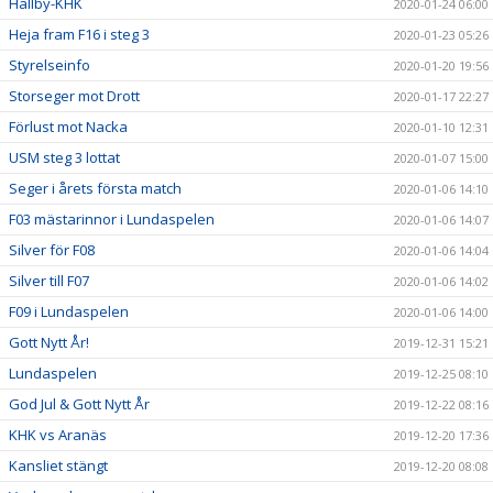
Hallby-KHK
2020-01-24 06:00
Heja fram F16 i steg 3
2020-01-23 05:26
Styrelseinfo
2020-01-20 19:56
Storseger mot Drott
2020-01-17 22:27
Förlust mot Nacka
2020-01-10 12:31
USM steg 3 lottat
2020-01-07 15:00
Seger i årets första match
2020-01-06 14:10
F03 mästarinnor i Lundaspelen
2020-01-06 14:07
Silver för F08
2020-01-06 14:04
Silver till F07
2020-01-06 14:02
F09 i Lundaspelen
2020-01-06 14:00
Gott Nytt År!
2019-12-31 15:21
Lundaspelen
2019-12-25 08:10
God Jul & Gott Nytt År
2019-12-22 08:16
KHK vs Aranäs
2019-12-20 17:36
Kansliet stängt
2019-12-20 08:08