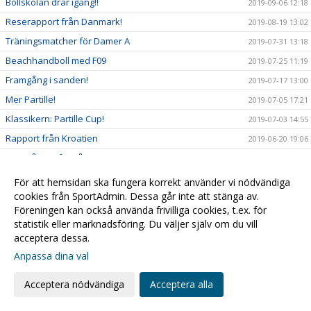
Bollskolan drar igång!!
2019-09-06 12:18
Reserapport från Danmark!
2019-08-19 13:02
Träningsmatcher för Damer A
2019-07-31 13:18
Beachhandboll med F09
2019-07-25 11:19
Framgång i sanden!
2019-07-17 13:00
Mer Partille!
2019-07-05 17:21
Klassikern: Partille Cup!
2019-07-03 14:55
Rapport från Kroatien
2019-06-20 19:06
Framgångar för våra yngre tjejer!
2019-06-12 09:04
Ny spelare klar för Damer A!
2019-06-03 12:07
För att hemsidan ska fungera korrekt använder vi nödvändiga
cookies från SportAdmin. Dessa går inte att stänga av.
Vad händer i klubben just nu...?
2019-05-17 11:44
Föreningen kan också använda frivilliga cookies, t.ex. för
På lördag kl 16.00 smäller det!!
2019-04-11 22:51
statistik eller marknadsföring. Du väljer själv om du vill
F07/08 på vift!
2019-04-09 19:26
acceptera dessa.
Uppdatering från Gran Canaria
Anpassa dina val
2019-04-05 23:14
Full fart framåt! Challenge Cup info:
2019-03-21 12:42
Acceptera nödvändiga
Acceptera alla
Massor med handboll i helgen!!!
2019-03-14 14:52