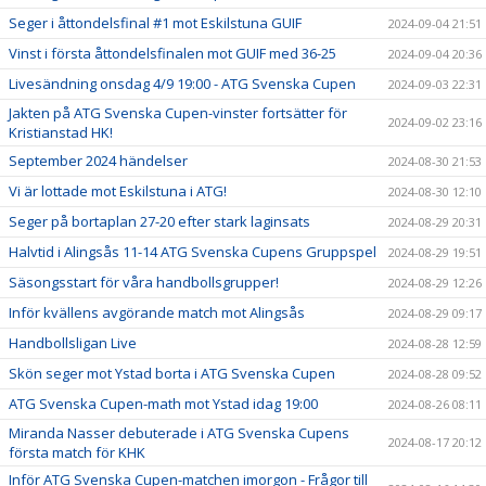
Seger i åttondelsfinal #1 mot Eskilstuna GUIF
2024-09-04 21:51
Vinst i första åttondelsfinalen mot GUIF med 36-25
2024-09-04 20:36
Livesändning onsdag 4/9 19:00 - ATG Svenska Cupen
2024-09-03 22:31
Jakten på ATG Svenska Cupen-vinster fortsätter för
2024-09-02 23:16
Kristianstad HK!
September 2024 händelser
2024-08-30 21:53
Vi är lottade mot Eskilstuna i ATG!
2024-08-30 12:10
Seger på bortaplan 27-20 efter stark laginsats
2024-08-29 20:31
Halvtid i Alingsås 11-14 ATG Svenska Cupens Gruppspel
2024-08-29 19:51
Säsongsstart för våra handbollsgrupper!
2024-08-29 12:26
Inför kvällens avgörande match mot Alingsås
2024-08-29 09:17
Handbollsligan Live
2024-08-28 12:59
Skön seger mot Ystad borta i ATG Svenska Cupen
2024-08-28 09:52
ATG Svenska Cupen-math mot Ystad idag 19:00
2024-08-26 08:11
Miranda Nasser debuterade i ATG Svenska Cupens
2024-08-17 20:12
första match för KHK
Inför ATG Svenska Cupen-matchen imorgon - Frågor till