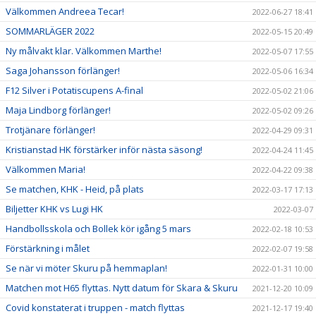
Välkommen Andreea Tecar!
2022-06-27 18:41
SOMMARLÄGER 2022
2022-05-15 20:49
Ny målvakt klar. Välkommen Marthe!
2022-05-07 17:55
Saga Johansson förlänger!
2022-05-06 16:34
F12 Silver i Potatiscupens A-final
2022-05-02 21:06
Maja Lindborg förlänger!
2022-05-02 09:26
Trotjänare förlänger!
2022-04-29 09:31
Kristianstad HK förstärker inför nästa säsong!
2022-04-24 11:45
Välkommen Maria!
2022-04-22 09:38
Se matchen, KHK - Heid, på plats
2022-03-17 17:13
Biljetter KHK vs Lugi HK
2022-03-07
Handbollsskola och Bollek kör igång 5 mars
2022-02-18 10:53
Förstärkning i målet
2022-02-07 19:58
Se när vi möter Skuru på hemmaplan!
2022-01-31 10:00
Matchen mot H65 flyttas. Nytt datum för Skara & Skuru
2021-12-20 10:09
Covid konstaterat i truppen - match flyttas
2021-12-17 19:40