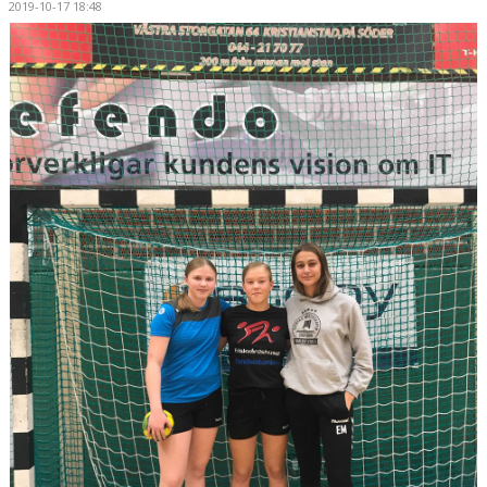
2019-10-17 18:48
HANDBOLLSSKOLA
PARTNERSKAP
FÖRENINGEN
OM OSS
KONTAKT