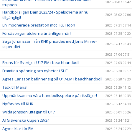
2023-08-07 06:42
truppen
Handbollsligan Dam 2023/24 - Spelschema är nu
2023-08-02 07:06
tillgängligt!
En imponerade prestation mot H65 Höör!
2023-07-31 07:14
Försäsongsmatcherna är äntligen här!
2023-07-25 10:20
Saga Johansson från KHK prisades med Jonis Minne-
2023-07-17 08:43
stipendiet
2023-07-06 07:51
Brons för Sverige i U17-EM i beachhandboll
2023-07-03 09:44
Framtida spänning och nyheter i SHE
2023-06-30 09:57
Agnes Carlsson befinner sig på U17-EM i beachhandboll
2023-06-28 18:20
Tack till Maria!
2023-06-20 11:12
Uppmärksamma våra handbollsspelare på riksläger!
2023-06-16 10:33
Nyförvärv till KHK
2023-06-12 14:18
Wilda Jönsson uttagen till U17
2023-06-01 05:26
ATG Svenska Cupen 23/24
2023-05-24 15:21
Agnes klar för EM
2023-05-24 07:29