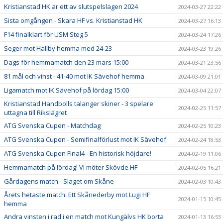
Kristianstad HK är ett av slutspelslagen 2024
2024-03-27 22:22
Sista omgången - Skara HF vs. Kristianstad HK
2024-03-27 16:13
F14 finalklart för USM Steg 5
2024-03-24 17:26
Seger mot Hallby hemma med 24-23
2024-03-23 19:26
Dags för hemmamatch den 23 mars 15:00
2024-03-21 23:56
81 mål och vinst - 41-40 mot IK Sävehof hemma
2024-03-09 21:01
Ligamatch mot IK Sävehof på lördag 15:00
2024-03-04 22:07
Kristianstad Handbolls talanger skiner - 3 spelare
2024-02-25 11:57
uttagna till Rikslägret
ATG Svenska Cupen - Matchdag
2024-02-25 10:23
ATG Svenska Cupen - Semifinalförlust mot IK Sävehof
2024-02-24 18:53
ATG Svenska Cupen Final4 - En historisk höjdare!
2024-02-19 11:06
Hemmamatch på lördag! Vi möter Skövde HF
2024-02-05 16:21
Gårdagens match - Slaget om Skåne
2024-02-03 10:43
Årets hetaste match: Ett Skånederby mot Lugi HF
2024-01-15 10:45
hemma
Andra vinsten i rad i en match mot Kungälvs HK borta
2024-01-13 16:53