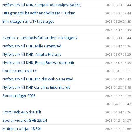
Nyförvärv till KHK, Sanja Radosavljevi&#263;
2023-05-23 10:44
Uttagning till beachhandbolls EM i Turkiet
2023-05-21 08:44
Erin uttagen till U17 ladslaget
2023-05-20 21:48
2023-05-17 09:43
Svenska Handbollsförbundets Riksläger 2
2023-05-13 08:44
Nyförvärv till KHK, Mille Gröntved
2023-05-12 15:36
Nyförvärv till KHK, Amalie Fröland
2023-05-07 08:29
Nyförvärv till KHK, Berta Rut Hardardottir
2023-05-05 15:38
Potatiscupen & F13
2023-05-01 10:11
Nyförvärv till KHK, Fröjdis Wiik Seierstad
2023-04-29 13:42
Nyförvärv till KHK Caroline Eisenhardt
2023-04-28 15:55
Sommarläger 2023
2023-04-27 09:55
2023-04-26 08:47
Stort Tack & Lycka Till!
2023-04-24 13:26
Spelar vidare i SHE 23/24
2023-04-21 21:37
Matchen börjar 18:30!
2023-04-21 10:06