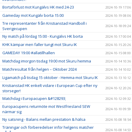
Bortaförlust mot Kungälvs HK med 24-23
2024-10-19 17:06
Gameday mot Kungälv borta 15:00
2024-10-19 08:06
Tre representanter från Kristianstad Handboll i
2024-10-18 09:24
Sverigecupen
Ny match på lördag 15:00 - Kungälvs HK borta
2024-10-17 00:04
KHK kämpar men faller tungt mot Skuru IK
2024-10-15 20:26
GAMEDAY 19:00 #allatillhallen
2024-10-15 08:00
Matchdag imorgon tisdag 19:00 mot Skuru hemma
2024-10-14 10:36
Matchresultat från helgen – Oktober 2024
2024-10-14 10:02
Ligamatch på tisdag 15 oktober - Hemma mot Skuru IK
2024-10-13 10:12
Kristianstad HK enkelt vidare i European Cup efter ny
2024-10-12 20:26
storseger!
Matchdag i Europacupen &#128293;
2024-10-12 09:32
Europacupens returmöte mot Westfriesland SEW
2024-10-10 09:59
närmar sig
Ny satsning - Balans mellan prestation & hälsa
2024-10-08 18:54
Träningar och förberedelser inför helgens matcher
2024-10-08 14:53