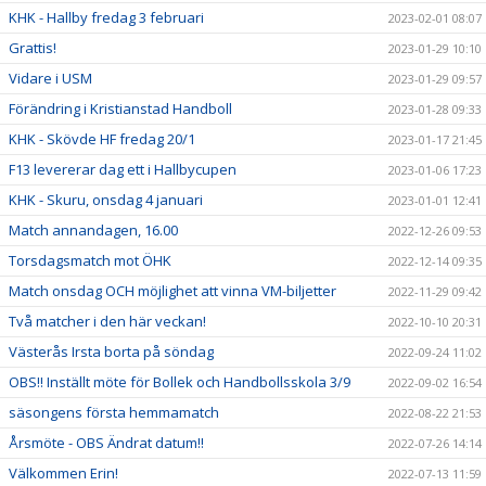
KHK - Hallby fredag 3 februari
2023-02-01 08:07
Grattis!
2023-01-29 10:10
Vidare i USM
2023-01-29 09:57
Förändring i Kristianstad Handboll
2023-01-28 09:33
KHK - Skövde HF fredag 20/1
2023-01-17 21:45
F13 levererar dag ett i Hallbycupen
2023-01-06 17:23
KHK - Skuru, onsdag 4 januari
2023-01-01 12:41
Match annandagen, 16.00
2022-12-26 09:53
Torsdagsmatch mot ÖHK
2022-12-14 09:35
Match onsdag OCH möjlighet att vinna VM-biljetter
2022-11-29 09:42
Två matcher i den här veckan!
2022-10-10 20:31
Västerås Irsta borta på söndag
2022-09-24 11:02
OBS!! Inställt möte för Bollek och Handbollsskola 3/9
2022-09-02 16:54
säsongens första hemmamatch
2022-08-22 21:53
Årsmöte - OBS Ändrat datum!!
2022-07-26 14:14
Välkommen Erin!
2022-07-13 11:59