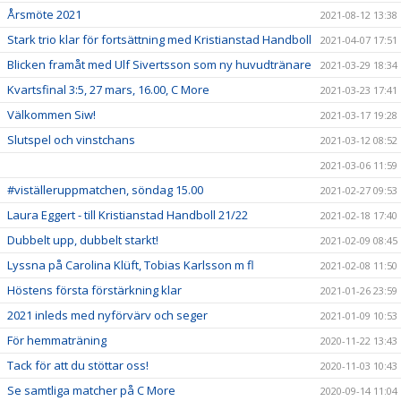
Årsmöte 2021
2021-08-12 13:38
Stark trio klar för fortsättning med Kristianstad Handboll
2021-04-07 17:51
Blicken framåt med Ulf Sivertsson som ny huvudtränare
2021-03-29 18:34
Kvartsfinal 3:5, 27 mars, 16.00, C More
2021-03-23 17:41
Välkommen Siw!
2021-03-17 19:28
Slutspel och vinstchans
2021-03-12 08:52
2021-03-06 11:59
#viställeruppmatchen, söndag 15.00
2021-02-27 09:53
Laura Eggert - till Kristianstad Handboll 21/22
2021-02-18 17:40
Dubbelt upp, dubbelt starkt!
2021-02-09 08:45
Lyssna på Carolina Klüft, Tobias Karlsson m fl
2021-02-08 11:50
Höstens första förstärkning klar
2021-01-26 23:59
2021 inleds med nyförvärv och seger
2021-01-09 10:53
För hemmaträning
2020-11-22 13:43
Tack för att du stöttar oss!
2020-11-03 10:43
Se samtliga matcher på C More
2020-09-14 11:04