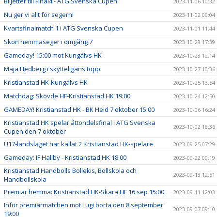
Biljetter till Final4 - ATG Svenska Cupen
2023-11-06 10:32
Nu ger vi allt för segern!
2023-11-02 09:04
Kvartsfinalmatch 1 i ATG Svenska Cupen
2023-11-01 11:44
Skön hemmaseger i omgång 7
2023-10-28 17:39
Gameday! 15:00 mot Kungälvs HK
2023-10-28 12:14
Maja Hedberg i skytteligans topp
2023-10-27 10:36
Kristianstad HK-Kungälvs HK
2023-10-25 13:54
Matchdag: Skövde HF-Kristianstad HK 19:00
2023-10-24 12:50
GAMEDAY! Kristianstad HK - BK Heid 7 oktober 15:00
2023-10-06 16:24
Kristianstad HK spelar åttondelsfinal i ATG Svenska
2023-10-02 18:36
Cupen den 7 oktober
U17-landslaget har kallat 2 Kristianstad HK-spelare
2023-09-25 07:29
Gameday: IF Hallby - Kristianstad HK 18:00
2023-09-22 09:19
Kristianstad Handbolls Bollekis, Bollskola och
2023-09-13 12:51
Handbollskola
Premiär hemma: Kristianstad HK-Skara HF 16 sep 15:00
2023-09-11 12:03
Inför premiärmatchen mot Lugi borta den 8 september
2023-09-07 09:10
19:00