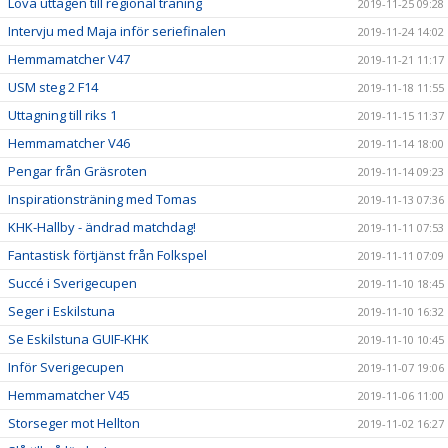
Lova uttagen till regional träning
2019-11-25 09:28
Intervju med Maja inför seriefinalen
2019-11-24 14:02
Hemmamatcher V47
2019-11-21 11:17
USM steg 2 F14
2019-11-18 11:55
Uttagning till riks 1
2019-11-15 11:37
Hemmamatcher V46
2019-11-14 18:00
Pengar från Gräsroten
2019-11-14 09:23
Inspirationsträning med Tomas
2019-11-13 07:36
KHK-Hallby - ändrad matchdag!
2019-11-11 07:53
Fantastisk förtjänst från Folkspel
2019-11-11 07:09
Succé i Sverigecupen
2019-11-10 18:45
Seger i Eskilstuna
2019-11-10 16:32
Se Eskilstuna GUIF-KHK
2019-11-10 10:45
Inför Sverigecupen
2019-11-07 19:06
Hemmamatcher V45
2019-11-06 11:00
Storseger mot Hellton
2019-11-02 16:27