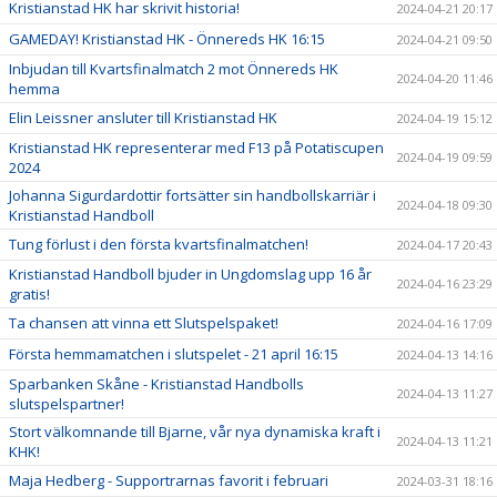
Kristianstad HK har skrivit historia!
2024-04-21 20:17
GAMEDAY! Kristianstad HK - Önnereds HK 16:15
2024-04-21 09:50
Inbjudan till Kvartsfinalmatch 2 mot Önnereds HK
2024-04-20 11:46
hemma
Elin Leissner ansluter till Kristianstad HK
2024-04-19 15:12
Kristianstad HK representerar med F13 på Potatiscupen
2024-04-19 09:59
2024
Johanna Sigurdardottir fortsätter sin handbollskarriär i
2024-04-18 09:30
Kristianstad Handboll
Tung förlust i den första kvartsfinalmatchen!
2024-04-17 20:43
Kristianstad Handboll bjuder in Ungdomslag upp 16 år
2024-04-16 23:29
gratis!
Ta chansen att vinna ett Slutspelspaket!
2024-04-16 17:09
Första hemmamatchen i slutspelet - 21 april 16:15
2024-04-13 14:16
Sparbanken Skåne - Kristianstad Handbolls
2024-04-13 11:27
slutspelspartner!
Stort välkomnande till Bjarne, vår nya dynamiska kraft i
2024-04-13 11:21
KHK!
Maja Hedberg - Supportrarnas favorit i februari
2024-03-31 18:16