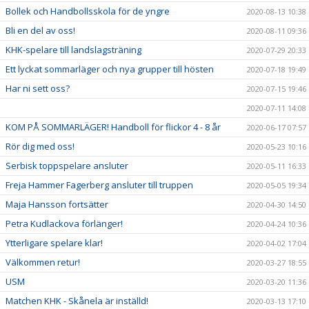
Bollek och Handbollsskola för de yngre
2020-08-13 10:38
Bli en del av oss!
2020-08-11 09:36
KHK-spelare till landslagsträning
2020-07-29 20:33
Ett lyckat sommarläger och nya grupper till hösten
2020-07-18 19:49
Har ni sett oss?
2020-07-15 19:46
2020-07-11 14:08
KOM PÅ SOMMARLÄGER! Handboll för flickor 4 - 8 år
2020-06-17 07:57
Rör dig med oss!
2020-05-23 10:16
Serbisk toppspelare ansluter
2020-05-11 16:33
Freja Hammer Fagerberg ansluter till truppen
2020-05-05 19:34
Maja Hansson fortsätter
2020-04-30 14:50
Petra Kudlackova förlänger!
2020-04-24 10:36
Ytterligare spelare klar!
2020-04-02 17:04
Välkommen retur!
2020-03-27 18:55
USM
2020-03-20 11:36
Matchen KHK - Skånela är inställd!
2020-03-13 17:10