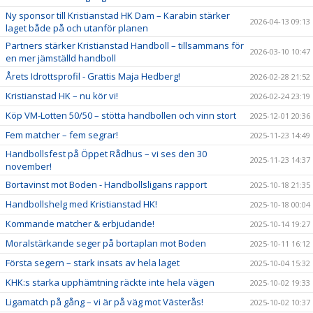
Ny sponsor till Kristianstad HK Dam – Karabin stärker
2026-04-13 09:13
laget både på och utanför planen
Partners stärker Kristianstad Handboll – tillsammans för
2026-03-10 10:47
en mer jämställd handboll
Årets Idrottsprofil - Grattis Maja Hedberg!
2026-02-28 21:52
Kristianstad HK – nu kör vi!
2026-02-24 23:19
Köp VM-Lotten 50/50 – stötta handbollen och vinn stort
2025-12-01 20:36
Fem matcher – fem segrar!
2025-11-23 14:49
Handbollsfest på Öppet Rådhus – vi ses den 30
2025-11-23 14:37
november!
Bortavinst mot Boden - Handbollsligans rapport
2025-10-18 21:35
Handbollshelg med Kristianstad HK!
2025-10-18 00:04
Kommande matcher & erbjudande!
2025-10-14 19:27
Moralstärkande seger på bortaplan mot Boden
2025-10-11 16:12
Första segern – stark insats av hela laget
2025-10-04 15:32
KHK:s starka upphämtning räckte inte hela vägen
2025-10-02 19:33
Ligamatch på gång – vi är på väg mot Västerås!
2025-10-02 10:37