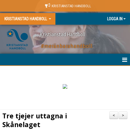
KRISTIANSTAD HANDBOLL
KRISTIANSTAD HANDBOLL
LOGGA IN
Kristianstad Handboll
#meränbarahandboll
HEM
NYHETER
BILJETTER
MATCHER
Tre tjejer uttagna i
<
>
KALENDER
Skånelaget