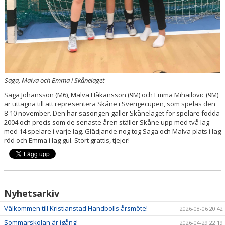
Saga, Malva och Emma i Skånelaget
Saga Johansson (M6), Malva Håkansson (9M) och Emma Mihailovic (9M)
är uttagna till att representera Skåne i Sverigecupen, som spelas den
8-10 november. Den här säsongen gäller Skånelaget för spelare födda
2004 och precis som de senaste åren ställer Skåne upp med två lag
med 14 spelare i varje lag. Glädjande nog tog Saga och Malva plats i lag
röd och Emma i lag gul. Stort grattis, tjejer!
Nyhetsarkiv
Välkommen till Kristianstad Handbolls årsmöte!
2026-08-06 20:42
Sommarskolan är igång!
2026-04-29 22:19