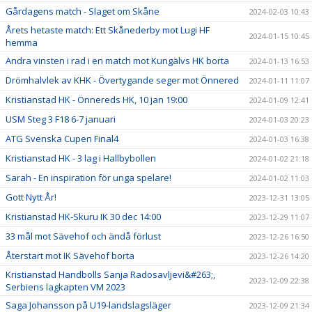
Gårdagens match - Slaget om Skåne
2024-02-03 10:43
Årets hetaste match: Ett Skånederby mot Lugi HF
2024-01-15 10:45
hemma
Andra vinsten i rad i en match mot Kungälvs HK borta
2024-01-13 16:53
Drömhalvlek av KHK - Övertygande seger mot Önnered
2024-01-11 11:07
Kristianstad HK - Önnereds HK, 10 jan 19:00
2024-01-09 12:41
USM Steg 3 F18 6-7 januari
2024-01-03 20:23
ATG Svenska Cupen Final4
2024-01-03 16:38
Kristianstad HK - 3 lag i Hallbybollen
2024-01-02 21:18
Sarah - En inspiration för unga spelare!
2024-01-02 11:03
Gott Nytt År!
2023-12-31 13:05
Kristianstad HK-Skuru IK 30 dec 14:00
2023-12-29 11:07
33 mål mot Sävehof och ändå förlust
2023-12-26 16:50
Återstart mot IK Sävehof borta
2023-12-26 14:20
Kristianstad Handbolls Sanja Radosavljevi&#263;,
2023-12-09 22:38
Serbiens lagkapten VM 2023
Saga Johansson på U19-landslagsläger
2023-12-09 21:34