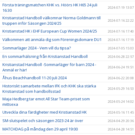
Första träningsmatchen KHK vs. Höörs HK H65 24 juli
2024-07-19 13:07
16:30
Kristianstad Handboll välkomnar Norma Goldmann till
2024-07-16 22:22
truppen inför Säsongen 2024/25
Kristianstad HK i EHF European Cup Women 2024/25
2024-07-16 17:40
Välkommen att anmäla dig som Föreningsdomare DU1
2024-07-16 17:19
Sommarläger 2024 - Vem vill du tipsa?
2024-07-05 15:03
En sommarhälsning från Kristianstad Handboll
2024-06-28 22:57
Kristianstad Handboll -Sommarläger för barn 2024 -
2024-06-24 19:51
Anmäl er här!
Åhus Beachhandboll 11-20 juli 2024
2024-06-22 20:08
Historiskt samarbete mellan IFK och KHK ska stärka
2024-05-29 16:53
Kristianstad som handbollsstad
Maja Hedberg tar emot All Star Team-priset som
2024-05-24 14:02
mittsexa
Utveckla dina färdigheter med Kristianstad HK
2024-05-16 11:45
SM-slutspelet och säsongen 2023-24 är över
2024-04-29 20:36
MATCHDAG på måndag den 29 april 19:00
2024-04-28 14:51