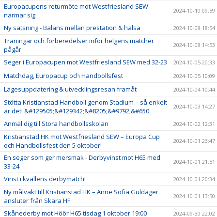
Europacupens returmöte mot Westfriesland SEW
2024-10-10 09:59
närmar sig
Ny satsning - Balans mellan prestation & hälsa
2024-10-08 18:54
Träningar och förberedelser inför helgens matcher
2024-10-08 14:53
pågår
Seger i Europacupen mot Westfriesland SEW med 32-23
2024-10-05 20:33
Matchdag, Europacup och Handbollsfest
2024-10-05 10:09
Lägesuppdatering & utvecklingsresan framåt
2024-10-04 10:44
Stötta Kristianstad Handboll genom Stadium – så enkelt
2024-10-03 14:27
är det! &#129505;&#129342;&#8205;&#9792;&#650
Anmäl dig till Stora handbollsskolan
2024-10-02 12:31
Kristianstad HK mot Westfriesland SEW – Europa Cup
2024-10-01 23:47
och Handbollsfest den 5 oktober!
En seger som ger mersmak - Derbyvinst mot H65 med
2024-10-01 21:51
33-24
Vinst i kvällens derbymatch!
2024-10-01 20:34
Ny målvakt till Kristianstad HK – Anne Sofia Guldager
2024-10-01 13:50
ansluter från Skara HF
Skånederby mot Höör H65 tisdag 1 oktober 19:00
2024-09-30 22:02