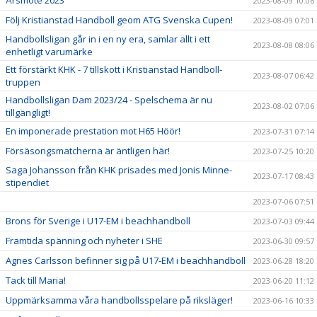
Årsmöte 2023
2023-08-09 10:06
Följ Kristianstad Handboll geom ATG Svenska Cupen!
2023-08-09 07:01
Handbollsligan går in i en ny era, samlar allt i ett
2023-08-08 08:06
enhetligt varumärke
Ett förstärkt KHK - 7 tillskott i Kristianstad Handboll-
2023-08-07 06:42
truppen
Handbollsligan Dam 2023/24 - Spelschema är nu
2023-08-02 07:06
tillgängligt!
En imponerade prestation mot H65 Höör!
2023-07-31 07:14
Försäsongsmatcherna är äntligen här!
2023-07-25 10:20
Saga Johansson från KHK prisades med Jonis Minne-
2023-07-17 08:43
stipendiet
2023-07-06 07:51
Brons för Sverige i U17-EM i beachhandboll
2023-07-03 09:44
Framtida spänning och nyheter i SHE
2023-06-30 09:57
Agnes Carlsson befinner sig på U17-EM i beachhandboll
2023-06-28 18:20
Tack till Maria!
2023-06-20 11:12
Uppmärksamma våra handbollsspelare på riksläger!
2023-06-16 10:33