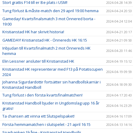
Stort grattis F14 till er 8:e plats i USM!
2024-04-28 14:39
Tung förlust & måste-match den 29 april 19:00 hemma
2024-04-24 20:53
Gameday! Kvartsfinalsmatch 3 mot Önnered borta -
2024-04-24 12:04
19:00
Kristianstad HK har skrivit historia!
2024-04-21 20:17
GAMEDAY! Kristianstad HK - Önnereds HK 16:15
2024-04-21 09:50
Inbjudan till Kvartsfinalmatch 2 mot Önnereds HK
2024-04-20 11:46
hemma
Elin Leissner ansluter till Kristianstad HK
2024-04-19 15:12
Kristianstad HK representerar med F13 på Potatiscupen
2024-04-19 09:59
2024
Johanna Sigurdardottir fortsätter sin handbollskarriär i
2024-04-18 09:30
Kristianstad Handboll
Tung förlust i den första kvartsfinalmatchen!
2024-04-17 20:43
Kristianstad Handboll bjuder in Ungdomslag upp 16 år
2024-04-16 23:29
gratis!
Ta chansen att vinna ett Slutspelspaket!
2024-04-16 17:09
Första hemmamatchen i slutspelet - 21 april 16:15
2024-04-13 14:16
Sparbanken Skåne - Kristianstad Handbolls