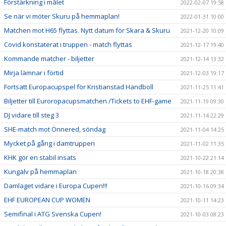
Förstärkning i målet
2022-02-07 19:58
Se när vi möter Skuru på hemmaplan!
2022-01-31 10:00
Matchen mot H65 flyttas. Nytt datum för Skara & Skuru
2021-12-20 10:09
Covid konstaterat i truppen - match flyttas
2021-12-17 19:40
Kommande matcher - biljetter
2021-12-14 13:32
Mirja lämnar i förtid
2021-12-03 19:17
Fortsatt Europacupspel för Kristianstad Handboll
2021-11-25 11:41
Biljetter till Euroropacupsmatchen /Tickets to EHF-game
2021-11-19 09:30
DJ vidare till steg 3
2021-11-14 22:29
SHE-match mot Önnered, söndag
2021-11-04 14:25
Mycket på gång i damtruppen
2021-11-02 11:35
KHK gör en stabil insats
2021-10-22 21:14
Kungälv på hemmaplan
2021-10-18 20:38
Damlaget vidare i Europa Cupen!!!
2021-10-16 09:34
EHF EUROPEAN CUP WOMEN
2021-10-11 14:23
Semifinal i ATG Svenska Cupen!
2021-10-03 08:23