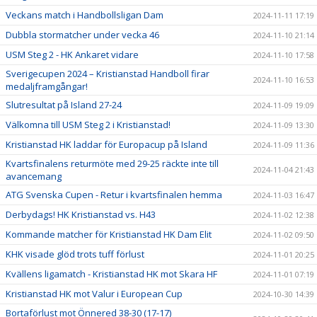
Veckans match i Handbollsligan Dam
2024-11-11 17:19
Dubbla stormatcher under vecka 46
2024-11-10 21:14
USM Steg 2 - HK Ankaret vidare
2024-11-10 17:58
Sverigecupen 2024 – Kristianstad Handboll firar
2024-11-10 16:53
medaljframgångar!
Slutresultat på Island 27-24
2024-11-09 19:09
Välkomna till USM Steg 2 i Kristianstad!
2024-11-09 13:30
Kristianstad HK laddar för Europacup på Island
2024-11-09 11:36
Kvartsfinalens returmöte med 29-25 räckte inte till
2024-11-04 21:43
avancemang
ATG Svenska Cupen - Retur i kvartsfinalen hemma
2024-11-03 16:47
Derbydags! HK Kristianstad vs. H43
2024-11-02 12:38
Kommande matcher för Kristianstad HK Dam Elit
2024-11-02 09:50
KHK visade glöd trots tuff förlust
2024-11-01 20:25
Kvällens ligamatch - Kristianstad HK mot Skara HF
2024-11-01 07:19
Kristianstad HK mot Valur i European Cup
2024-10-30 14:39
Bortaförlust mot Önnered 38-30 (17-17)