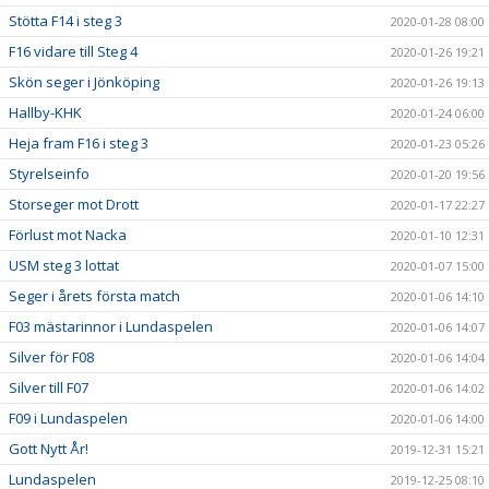
Stötta F14 i steg 3
2020-01-28 08:00
F16 vidare till Steg 4
2020-01-26 19:21
Skön seger i Jönköping
2020-01-26 19:13
Hallby-KHK
2020-01-24 06:00
Heja fram F16 i steg 3
2020-01-23 05:26
Styrelseinfo
2020-01-20 19:56
Storseger mot Drott
2020-01-17 22:27
Förlust mot Nacka
2020-01-10 12:31
USM steg 3 lottat
2020-01-07 15:00
Seger i årets första match
2020-01-06 14:10
F03 mästarinnor i Lundaspelen
2020-01-06 14:07
Silver för F08
2020-01-06 14:04
Silver till F07
2020-01-06 14:02
F09 i Lundaspelen
2020-01-06 14:00
Gott Nytt År!
2019-12-31 15:21
Lundaspelen
2019-12-25 08:10