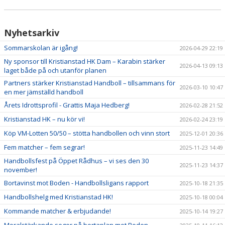
Nyhetsarkiv
Sommarskolan är igång!
2026-04-29 22:19
Ny sponsor till Kristianstad HK Dam – Karabin stärker
2026-04-13 09:13
laget både på och utanför planen
Partners stärker Kristianstad Handboll – tillsammans för
2026-03-10 10:47
en mer jämställd handboll
Årets Idrottsprofil - Grattis Maja Hedberg!
2026-02-28 21:52
Kristianstad HK – nu kör vi!
2026-02-24 23:19
Köp VM-Lotten 50/50 – stötta handbollen och vinn stort
2025-12-01 20:36
Fem matcher – fem segrar!
2025-11-23 14:49
Handbollsfest på Öppet Rådhus – vi ses den 30
2025-11-23 14:37
november!
Bortavinst mot Boden - Handbollsligans rapport
2025-10-18 21:35
Handbollshelg med Kristianstad HK!
2025-10-18 00:04
Kommande matcher & erbjudande!
2025-10-14 19:27