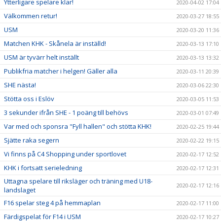
Ytterligare spelare klar!
2020-04-02 17:04
Välkommen retur!
2020-03-27 18:55
USM
2020-03-20 11:36
Matchen KHK - Skånela är inställd!
2020-03-13 17:10
USM är tyvärr helt inställt
2020-03-13 13:32
Publikfria matcher i helgen! Gäller alla
2020-03-11 20:39
SHE nästa!
2020-03-06 22:30
Stötta oss i Eslöv
2020-03-05 11:53
3 sekunder ifrån SHE - 1 poäng till behövs
2020-03-01 07:49
Var med och sponsra "Fyll hallen" och stötta KHK!
2020-02-25 19:44
Sjätte raka segern
2020-02-22 19:15
Vi finns på C4 Shopping under sportlovet
2020-02-17 12:52
KHK i fortsatt serieledning
2020-02-17 12:31
Uttagna spelare till riksläger och träning med U18-
2020-02-17 12:16
landslaget
F16 spelar steg 4 på hemmaplan
2020-02-17 11:00
Färdigspelat för F14 i USM
2020-02-17 10:27