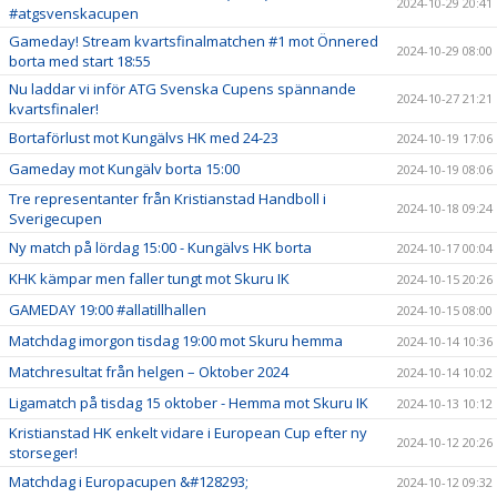
2024-10-29 20:41
#atgsvenskacupen
Gameday! Stream kvartsfinalmatchen #1 mot Önnered
2024-10-29 08:00
borta med start 18:55
Nu laddar vi inför ATG Svenska Cupens spännande
2024-10-27 21:21
kvartsfinaler!
Bortaförlust mot Kungälvs HK med 24-23
2024-10-19 17:06
Gameday mot Kungälv borta 15:00
2024-10-19 08:06
Tre representanter från Kristianstad Handboll i
2024-10-18 09:24
Sverigecupen
Ny match på lördag 15:00 - Kungälvs HK borta
2024-10-17 00:04
KHK kämpar men faller tungt mot Skuru IK
2024-10-15 20:26
GAMEDAY 19:00 #allatillhallen
2024-10-15 08:00
Matchdag imorgon tisdag 19:00 mot Skuru hemma
2024-10-14 10:36
Matchresultat från helgen – Oktober 2024
2024-10-14 10:02
Ligamatch på tisdag 15 oktober - Hemma mot Skuru IK
2024-10-13 10:12
Kristianstad HK enkelt vidare i European Cup efter ny
2024-10-12 20:26
storseger!
Matchdag i Europacupen &#128293;
2024-10-12 09:32