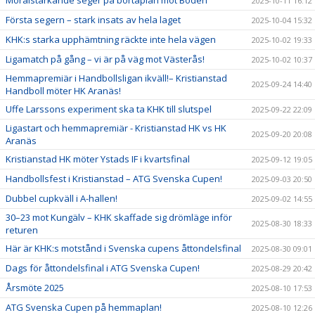
Moralstärkande seger på bortaplan mot Boden
2025-10-11 16:12
Första segern – stark insats av hela laget
2025-10-04 15:32
KHK:s starka upphämtning räckte inte hela vägen
2025-10-02 19:33
Ligamatch på gång – vi är på väg mot Västerås!
2025-10-02 10:37
Hemmapremiär i Handbollsligan ikväll!– Kristianstad
2025-09-24 14:40
Handboll möter HK Aranäs!
Uffe Larssons experiment ska ta KHK till slutspel
2025-09-22 22:09
Ligastart och hemmapremiär - Kristianstad HK vs HK
2025-09-20 20:08
Aranäs
Kristianstad HK möter Ystads IF i kvartsfinal
2025-09-12 19:05
Handbollsfest i Kristianstad – ATG Svenska Cupen!
2025-09-03 20:50
Dubbel cupkväll i A-hallen!
2025-09-02 14:55
30–23 mot Kungälv – KHK skaffade sig drömläge inför
2025-08-30 18:33
returen
Här är KHK:s motstånd i Svenska cupens åttondelsfinal
2025-08-30 09:01
Dags för åttondelsfinal i ATG Svenska Cupen!
2025-08-29 20:42
Årsmöte 2025
2025-08-10 17:53
ATG Svenska Cupen på hemmaplan!
2025-08-10 12:26