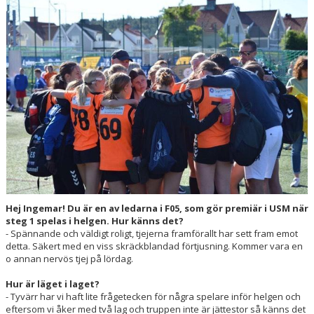
HANDBOLLSSKOLA
PARTNERSKAP
FÖRENINGEN
OM OSS
KONTAKT
Hej Ingemar! Du är en av ledarna i F05, som gör premiär i USM när
steg 1 spelas i helgen. Hur känns det?
- Spännande och väldigt roligt, tjejerna framförallt har sett fram emot
detta. Säkert med en viss skräckblandad förtjusning. Kommer vara en
o annan nervös tjej på lördag.
Hur är läget i laget?
- Tyvärr har vi haft lite frågetecken för några spelare inför helgen och
eftersom vi åker med två lag och truppen inte är jättestor så känns det