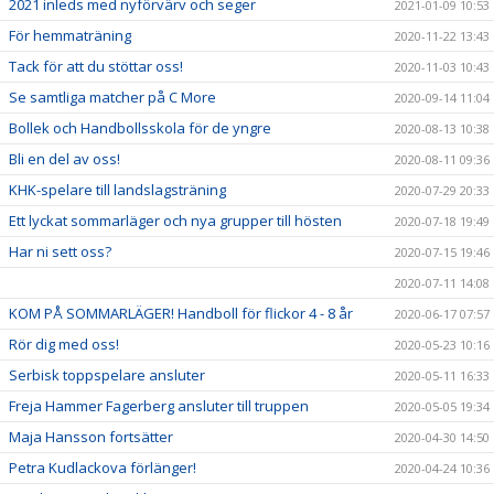
2021 inleds med nyförvärv och seger
2021-01-09 10:53
För hemmaträning
2020-11-22 13:43
Tack för att du stöttar oss!
2020-11-03 10:43
Se samtliga matcher på C More
2020-09-14 11:04
Bollek och Handbollsskola för de yngre
2020-08-13 10:38
Bli en del av oss!
2020-08-11 09:36
KHK-spelare till landslagsträning
2020-07-29 20:33
Ett lyckat sommarläger och nya grupper till hösten
2020-07-18 19:49
Har ni sett oss?
2020-07-15 19:46
2020-07-11 14:08
KOM PÅ SOMMARLÄGER! Handboll för flickor 4 - 8 år
2020-06-17 07:57
Rör dig med oss!
2020-05-23 10:16
Serbisk toppspelare ansluter
2020-05-11 16:33
Freja Hammer Fagerberg ansluter till truppen
2020-05-05 19:34
Maja Hansson fortsätter
2020-04-30 14:50
Petra Kudlackova förlänger!
2020-04-24 10:36