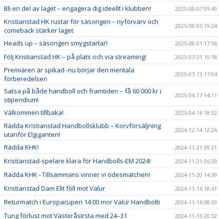
Bli en del av laget – engagera dig ideellt i klubben!
2025-08-07 09:49
Kristianstad HK rustar för säsongen – nyförvärv och
2025-08-05 19:24
comeback stärker laget
Heads up – säsongen smygstartar!
2025-08-01 17:56
Följ Kristianstad HK – på plats och via streaming!
2025-07-31 10:18
Premiären är spikad -nu börjar den mentala
2025-07-13 17:04
förberedelsen
Satsa på både handboll och framtiden – få 60 000 kr i
2025-04-17 14:11
stipendium!
Välkommen tillbaka!
2025-04-16 18:32
Rädda Kristianstad Handbollsklubb – Korvförsäljning
2024-12-14 12:26
utanför Elgiganten!
Rädda KHK!
2024-11-21 09:21
Kristianstad-spelare klara för Handbolls-EM 2024!
2024-11-21 06:59
Rädda KHK - Tillsammans vinner vi ödesmatchen!
2024-11-20 14:39
Kristianstad Dam Elit föll mot Valur
2024-11-16 18:41
Returmatch i Europacupen 14:00 mor Valur Handbolti
2024-11-16 08:29
Tung förlust mot VästeråsIrsta med 24–31
2024-11-13 20:32