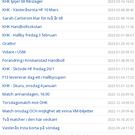
KHK tjejer till Riksläger
2023-03-16 16:02
KHK - Västeråsirsta HF 10 Mars
2023-03-08 08:42
Sarah Carlström klar för två år till
2023-02-08 19:00
KHK Handbollsskolan
2023-02-02 11:56
KHK - Hallby fredag 3 februari
2023-02-01 08:07
Grattis!
2023-01-29 10:10
Vidare i USM
2023-01-29 09:57
Förändring i Kristianstad Handboll
2023-01-28 09:33
KHK - Skövde HF fredag 20/1
2023-01-17 21:45
F13 levererar dag ett i Hallbycupen
2023-01-06 17:23
KHK - Skuru, onsdag 4 januari
2023-01-01 12:41
Match annandagen, 16.00
2022-12-26 09:53
Torsdagsmatch mot ÖHK
2022-12-14 09:35
Match onsdag OCH möjlighet att vinna VM-biljetter
2022-11-29 09:42
Två matcher i den här veckan!
2022-10-10 20:31
Västerås Irsta borta på söndag
2022-09-24 11:02