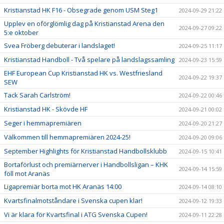
Kristianstad HK F16 - Obsegrade genom USM Steg1
2024-09-29 21:22
Upplev en oförglömlig dag på Kristianstad Arena den
2024-09-27 09:22
5:e oktober
Svea Fröberg debuterar i landslaget!
2024-09-25 11:17
Kristianstad Handboll - Två spelare på landslagssamling
2024-09-23 15:59
EHF European Cup Kristianstad HK vs. Westfriesland
2024-09-22 19:37
SEW
Tack Sarah Carlström!
2024-09-22 00:46
Kristianstad HK - Skövde HF
2024-09-21 00:02
Seger i hemmapremiären
2024-09-20 21:27
Välkommen till hemmapremiären 2024-25!
2024-09-20 09:06
September Highlights för Kristianstad Handbollsklubb
2024-09-15 10:41
Bortaförlust och premiärnerver i Handbollsligan – KHK
2024-09-14 15:59
föll mot Aranäs
Ligapremiär borta mot HK Aranäs 14:00
2024-09-14 08:10
Kvartsfinalmotståndare i Svenska cupen klar!
2024-09-12 19:33
Vi är klara för Kvartsfinal i ATG Svenska Cupen!
2024-09-11 22:28