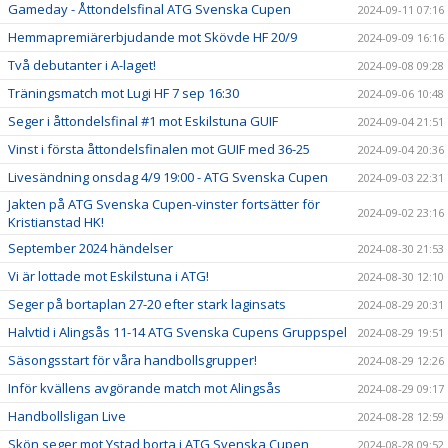
Gameday - Åttondelsfinal ATG Svenska Cupen
2024-09-11 07:16
Hemmapremiärerbjudande mot Skövde HF 20/9
2024-09-09 16:16
Två debutanter i A-laget!
2024-09-08 09:28
Träningsmatch mot Lugi HF 7 sep 16:30
2024-09-06 10:48
Seger i åttondelsfinal #1 mot Eskilstuna GUIF
2024-09-04 21:51
Vinst i första åttondelsfinalen mot GUIF med 36-25
2024-09-04 20:36
Livesändning onsdag 4/9 19:00 - ATG Svenska Cupen
2024-09-03 22:31
Jakten på ATG Svenska Cupen-vinster fortsätter för
2024-09-02 23:16
Kristianstad HK!
September 2024 händelser
2024-08-30 21:53
Vi är lottade mot Eskilstuna i ATG!
2024-08-30 12:10
Seger på bortaplan 27-20 efter stark laginsats
2024-08-29 20:31
Halvtid i Alingsås 11-14 ATG Svenska Cupens Gruppspel
2024-08-29 19:51
Säsongsstart för våra handbollsgrupper!
2024-08-29 12:26
Inför kvällens avgörande match mot Alingsås
2024-08-29 09:17
Handbollsligan Live
2024-08-28 12:59
Skön seger mot Ystad borta i ATG Svenska Cupen
2024-08-28 09:52