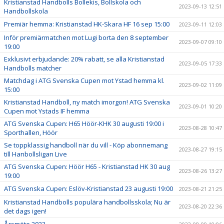
Kristianstad Handbolls Bollekis, Bollskola och
2023-09-13 12:51
Handbollskola
Premiär hemma: Kristianstad HK-Skara HF 16 sep 15:00
2023-09-11 12:03
Inför premiärmatchen mot Lugi borta den 8 september
2023-09-07 09:10
19:00
Exklusivt erbjudande: 20% rabatt, se alla Kristianstad
2023-09-05 17:33
Handbolls matcher
Matchdag i ATG Svenska Cupen mot Ystad hemma kl.
2023-09-02 11:09
15:00
Kristianstad Handboll, ny match imorgon! ATG Svenska
2023-09-01 10:20
Cupen mot Ystads IF hemma
ATG Svenska Cupen: H65 Höör-KHK 30 augusti 19:00 i
2023-08-28 10:47
Sporthallen, Höör
Se toppklassig handboll när du vill - Köp abonnemang
2023-08-27 19:15
till Hanbollsligan Live
ATG Svenska Cupen: Höör H65 - Kristianstad HK 30 aug
2023-08-26 13:27
19:00
ATG Svenska Cupen: Eslöv-Kristianstad 23 augusti 19:00
2023-08-21 21:25
Kristianstad Handbolls populära handbollsskola; Nu är
2023-08-20 22:36
det dags igen!