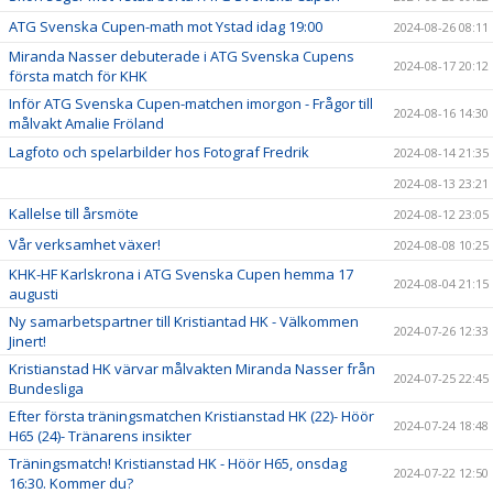
ATG Svenska Cupen-math mot Ystad idag 19:00
2024-08-26 08:11
Miranda Nasser debuterade i ATG Svenska Cupens
2024-08-17 20:12
första match för KHK
Inför ATG Svenska Cupen-matchen imorgon - Frågor till
2024-08-16 14:30
målvakt Amalie Fröland
Lagfoto och spelarbilder hos Fotograf Fredrik
2024-08-14 21:35
2024-08-13 23:21
Kallelse till årsmöte
2024-08-12 23:05
Vår verksamhet växer!
2024-08-08 10:25
KHK-HF Karlskrona i ATG Svenska Cupen hemma 17
2024-08-04 21:15
augusti
Ny samarbetspartner till Kristiantad HK - Välkommen
2024-07-26 12:33
Jinert!
Kristianstad HK värvar målvakten Miranda Nasser från
2024-07-25 22:45
Bundesliga
Efter första träningsmatchen Kristianstad HK (22)- Höör
2024-07-24 18:48
H65 (24)- Tränarens insikter
Träningsmatch! Kristianstad HK - Höör H65, onsdag
2024-07-22 12:50
16:30. Kommer du?