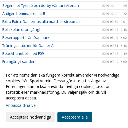
Seger mot Tyresö och derby väntar i Arenan
2019-10-14 11:25
Äntigen hemmapremiär!!
2019-10-04 11:52
Extra Extra: Damernas alla matcher streamas!!
2019-09-30 19:01
Bollskolan drar igång!!
2019-09-06 12:18
Reserapport från Danmark!
2019-08-19 13:02
Träningsmatcher för Damer A
2019-07-31 13:18
Beachhandboll med F09
2019-07-25 11:19
Framgång i sanden!
2019-07-17 13:00
Mer Partille!
2019-07-05 17:21
För att hemsidan ska fungera korrekt använder vi nödvändiga
Klassikern: Partille Cup!
2019-07-03 14:55
cookies från SportAdmin. Dessa går inte att stänga av.
Rapport från Kroatien
2019-06-20 19:06
Föreningen kan också använda frivilliga cookies, t.ex. för
statistik eller marknadsföring. Du väljer själv om du vill
Framgångar för våra yngre tjejer!
2019-06-12 09:04
acceptera dessa.
Ny spelare klar för Damer A!
2019-06-03 12:07
Anpassa dina val
Vad händer i klubben just nu...?
2019-05-17 11:44
Acceptera nödvändiga
Acceptera alla
På lördag kl 16.00 smäller det!!
2019-04-11 22:51
F07/08 på vift!
2019-04-09 19:26