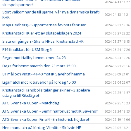
2024-04-13 11:27
slutspelspartner!
Stort välkomnande till Bjarne, vår nya dynamiska kraft i
2024-04-13 11:21
KHK!
Maja Hedberg - Supportrarnas favorit i februari
2024-03-31 18:16
Kristianstad HK är ett av slutspelslagen 2024
2024-03-27 22:22
Sista omgången - Skara HF vs. Kristianstad HK
2024-03-27 16:13
F14 finalklart för USM Steg 5
2024-03-24 17:26
Seger mot Hallby hemma med 24-23
2024-03-23 19:26
Dags för hemmamatch den 23 mars 15:00
2024-03-21 23:56
81 mål och vinst - 41-40 mot IK Sävehof hemma
2024-03-09 21:01
Ligamatch mot IK Sävehof på lördag 15:00
2024-03-04 22:07
Kristianstad Handbolls talanger skiner - 3 spelare
2024-02-25 11:57
uttagna till Rikslägret
ATG Svenska Cupen - Matchdag
2024-02-25 10:23
ATG Svenska Cupen - Semifinalförlust mot IK Sävehof
2024-02-24 18:53
ATG Svenska Cupen Final4 - En historisk höjdare!
2024-02-19 11:06
Hemmamatch på lördag! Vi möter Skövde HF
2024-02-05 16:21