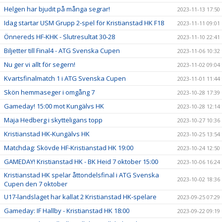
Helgen har bjudit på många segrar!
2023-11-13 17:50
Idag startar USM Grupp 2-spel för Kristianstad HK F18
2023-11-11 09:01
Önnereds HF-KHK - Slutresultat 30-28
2023-11-10 22:41
Biljetter till Final4 - ATG Svenska Cupen
2023-11-06 10:32
Nu ger vi allt för segern!
2023-11-02 09:04
Kvartsfinalmatch 1 i ATG Svenska Cupen
2023-11-01 11:44
Skön hemmaseger i omgång 7
2023-10-28 17:39
Gameday! 15:00 mot Kungälvs HK
2023-10-28 12:14
Maja Hedberg i skytteligans topp
2023-10-27 10:36
Kristianstad HK-Kungälvs HK
2023-10-25 13:54
Matchdag: Skövde HF-Kristianstad HK 19:00
2023-10-24 12:50
GAMEDAY! Kristianstad HK - BK Heid 7 oktober 15:00
2023-10-06 16:24
Kristianstad HK spelar åttondelsfinal i ATG Svenska
2023-10-02 18:36
Cupen den 7 oktober
U17-landslaget har kallat 2 Kristianstad HK-spelare
2023-09-25 07:29
Gameday: IF Hallby - Kristianstad HK 18:00
2023-09-22 09:19