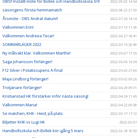
OBS!! Inställt möte för Bollek och Handbollsskola 3/9
2022-09-02 16:54
säsongens första hemmamatch
2022-08-22 21:53
Årsmöte - OBS Ändrat datum!!
2022-07-26 14:14
Välkommen Erin!
2022-07-13 11:59
Välkommen Andreea Tecar!
2022-06-27 18:41
SOMMARLÄGER 2022
2022-05-15 20:49
Ny målvakt klar. Välkommen Marthe!
2022-05-07 17:55
Saga Johansson förlänger!
2022-05-06 16:34
F12 Silver i Potatiscupens A-final
2022-05-02 21:06
Maja Lindborg förlänger!
2022-05-02 09:26
Trotjänare förlänger!
2022-04-29 09:31
Kristianstad HK förstärker inför nästa säsong!
2022-04-24 11:45
Välkommen Maria!
2022-04-22 09:38
Se matchen, KHK - Heid, på plats
2022-03-17 17:13
Biljetter KHK vs Lugi HK
2022-03-07
Handbollsskola och Bollek kör igång 5 mars
2022-02-18 10:53