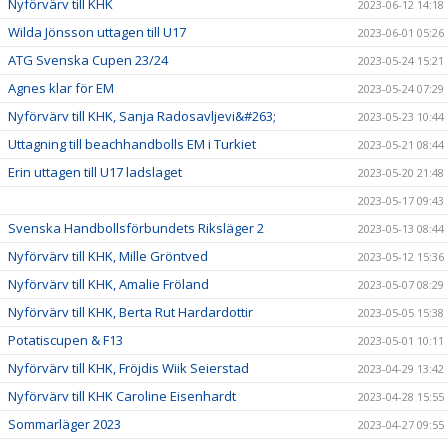
Nyförvärv till KHK
2023-06-12 14:18
Wilda Jönsson uttagen till U17
2023-06-01 05:26
ATG Svenska Cupen 23/24
2023-05-24 15:21
Agnes klar för EM
2023-05-24 07:29
Nyförvärv till KHK, Sanja Radosavljevi&#263;
2023-05-23 10:44
Uttagning till beachhandbolls EM i Turkiet
2023-05-21 08:44
Erin uttagen till U17 ladslaget
2023-05-20 21:48
2023-05-17 09:43
Svenska Handbollsförbundets Riksläger 2
2023-05-13 08:44
Nyförvärv till KHK, Mille Gröntved
2023-05-12 15:36
Nyförvärv till KHK, Amalie Fröland
2023-05-07 08:29
Nyförvärv till KHK, Berta Rut Hardardottir
2023-05-05 15:38
Potatiscupen & F13
2023-05-01 10:11
Nyförvärv till KHK, Fröjdis Wiik Seierstad
2023-04-29 13:42
Nyförvärv till KHK Caroline Eisenhardt
2023-04-28 15:55
Sommarläger 2023
2023-04-27 09:55