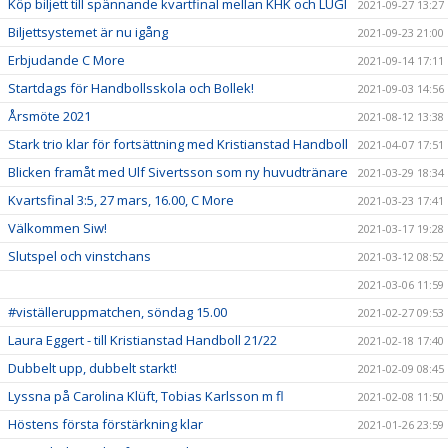
Köp biljett till spännande kvartfinal mellan KHK och LUGI
2021-09-27 13:27
Biljettsystemet är nu igång
2021-09-23 21:00
Erbjudande C More
2021-09-14 17:11
Startdags för Handbollsskola och Bollek!
2021-09-03 14:56
Årsmöte 2021
2021-08-12 13:38
Stark trio klar för fortsättning med Kristianstad Handboll
2021-04-07 17:51
Blicken framåt med Ulf Sivertsson som ny huvudtränare
2021-03-29 18:34
Kvartsfinal 3:5, 27 mars, 16.00, C More
2021-03-23 17:41
Välkommen Siw!
2021-03-17 19:28
Slutspel och vinstchans
2021-03-12 08:52
2021-03-06 11:59
#viställeruppmatchen, söndag 15.00
2021-02-27 09:53
Laura Eggert - till Kristianstad Handboll 21/22
2021-02-18 17:40
Dubbelt upp, dubbelt starkt!
2021-02-09 08:45
Lyssna på Carolina Klüft, Tobias Karlsson m fl
2021-02-08 11:50
Höstens första förstärkning klar
2021-01-26 23:59