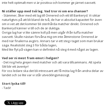
inte helt optimalt men vi är positiva och kommer ge järnet oavsett.
Ni ställer upp med två lag. Vad tror ni om era chanser?
- Stämmer, åker med ett lag till Önnered och ett till Bankeryd. Vi siktar
naturligtvis på att bli bland de två, de har vi absolut kapacitet för även
om vi vet att det kommer bli stenhårda matcher direkt. Önnered och
Bankeryd känner vi till och de är duktiga.
Övriga lag har vi lite sämre koll på men utgår ifrån tuffa matcher
oavsett. Skulle nästan förvåna mig om inte åtminstone Önnered är
med när finalerna avgörs. Annars tar vi ett steg i taget som man brukar
säga. Realistiskt steg 3 för båda lagen,
Med lite flyt på vägen kan vi definitivt nå steg 4 med något av lagen.
Vad ser ni mest fram emot i helgen?
- Det nog hela grejen med matcher och att vara tillsammans. Att spela
SM blir ett äventyr!
För oss ledare ska det bli intressant att få möta lag från andra delar av
landet och se lite var vi står utvecklingsmässigt.
Stort lycka till!
- Tack!