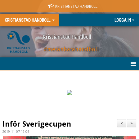
KRISTIANSTAD HANDBOLL
KRISTIANSTAD HANDBOLL
LOGGA IN
Kristianstad Handboll
#meränbarahandboll
HEM
NYHETER
BILJETTER
MATCHER
Inför Sverigecupen
<
>
KALENDER
2019-11-07 19:06