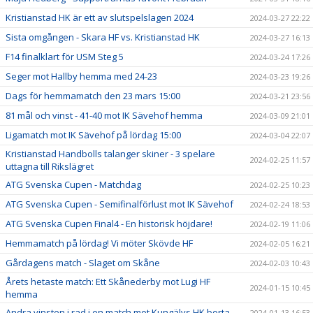
Kristianstad HK är ett av slutspelslagen 2024
2024-03-27 22:22
Sista omgången - Skara HF vs. Kristianstad HK
2024-03-27 16:13
F14 finalklart för USM Steg 5
2024-03-24 17:26
Seger mot Hallby hemma med 24-23
2024-03-23 19:26
Dags för hemmamatch den 23 mars 15:00
2024-03-21 23:56
81 mål och vinst - 41-40 mot IK Sävehof hemma
2024-03-09 21:01
Ligamatch mot IK Sävehof på lördag 15:00
2024-03-04 22:07
Kristianstad Handbolls talanger skiner - 3 spelare
2024-02-25 11:57
uttagna till Rikslägret
ATG Svenska Cupen - Matchdag
2024-02-25 10:23
ATG Svenska Cupen - Semifinalförlust mot IK Sävehof
2024-02-24 18:53
ATG Svenska Cupen Final4 - En historisk höjdare!
2024-02-19 11:06
Hemmamatch på lördag! Vi möter Skövde HF
2024-02-05 16:21
Gårdagens match - Slaget om Skåne
2024-02-03 10:43
Årets hetaste match: Ett Skånederby mot Lugi HF
2024-01-15 10:45
hemma
Andra vinsten i rad i en match mot Kungälvs HK borta
2024-01-13 16:53