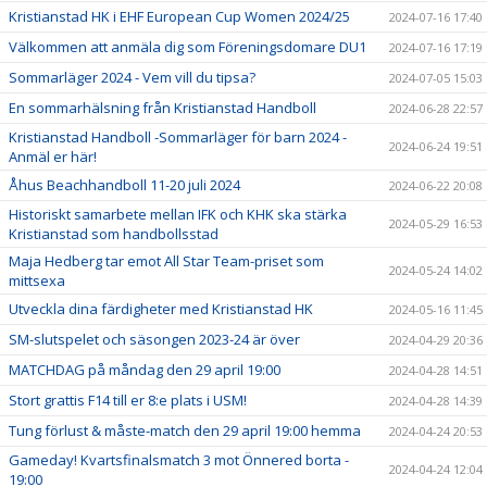
Kristianstad HK i EHF European Cup Women 2024/25
2024-07-16 17:40
Välkommen att anmäla dig som Föreningsdomare DU1
2024-07-16 17:19
Sommarläger 2024 - Vem vill du tipsa?
2024-07-05 15:03
En sommarhälsning från Kristianstad Handboll
2024-06-28 22:57
Kristianstad Handboll -Sommarläger för barn 2024 -
2024-06-24 19:51
Anmäl er här!
Åhus Beachhandboll 11-20 juli 2024
2024-06-22 20:08
Historiskt samarbete mellan IFK och KHK ska stärka
2024-05-29 16:53
Kristianstad som handbollsstad
Maja Hedberg tar emot All Star Team-priset som
2024-05-24 14:02
mittsexa
Utveckla dina färdigheter med Kristianstad HK
2024-05-16 11:45
SM-slutspelet och säsongen 2023-24 är över
2024-04-29 20:36
MATCHDAG på måndag den 29 april 19:00
2024-04-28 14:51
Stort grattis F14 till er 8:e plats i USM!
2024-04-28 14:39
Tung förlust & måste-match den 29 april 19:00 hemma
2024-04-24 20:53
Gameday! Kvartsfinalsmatch 3 mot Önnered borta -
2024-04-24 12:04
19:00