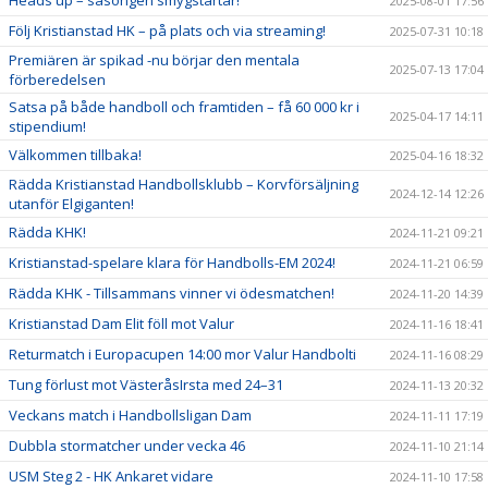
Heads up – säsongen smygstartar!
2025-08-01 17:56
Följ Kristianstad HK – på plats och via streaming!
2025-07-31 10:18
Premiären är spikad -nu börjar den mentala
2025-07-13 17:04
förberedelsen
Satsa på både handboll och framtiden – få 60 000 kr i
2025-04-17 14:11
stipendium!
Välkommen tillbaka!
2025-04-16 18:32
Rädda Kristianstad Handbollsklubb – Korvförsäljning
2024-12-14 12:26
utanför Elgiganten!
Rädda KHK!
2024-11-21 09:21
Kristianstad-spelare klara för Handbolls-EM 2024!
2024-11-21 06:59
Rädda KHK - Tillsammans vinner vi ödesmatchen!
2024-11-20 14:39
Kristianstad Dam Elit föll mot Valur
2024-11-16 18:41
Returmatch i Europacupen 14:00 mor Valur Handbolti
2024-11-16 08:29
Tung förlust mot VästeråsIrsta med 24–31
2024-11-13 20:32
Veckans match i Handbollsligan Dam
2024-11-11 17:19
Dubbla stormatcher under vecka 46
2024-11-10 21:14
USM Steg 2 - HK Ankaret vidare
2024-11-10 17:58