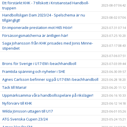
Ett förstärkt KHK - 7 tillskott i Kristianstad Handboll-
2023-08-07 06:42
truppen
Handbollsligan Dam 2023/24 - Spelschema är nu
2023-08-02 07:06
tillgängligt!
En imponerade prestation mot H65 Höör!
2023-07-31 07:14
Försäsongsmatcherna är äntligen här!
2023-07-25 10:20
Saga Johansson från KHK prisades med Jonis Minne-
2023-07-17 08:43
stipendiet
2023-07-06 07:51
Brons för Sverige i U17-EM i beachhandboll
2023-07-03 09:44
Framtida spänning och nyheter i SHE
2023-06-30 09:57
Agnes Carlsson befinner sig på U17-EM i beachhandboll
2023-06-28 18:20
Tack till Maria!
2023-06-20 11:12
Uppmärksamma våra handbollsspelare på riksläger!
2023-06-16 10:33
Nyförvärv till KHK
2023-06-12 14:18
Wilda Jönsson uttagen till U17
2023-06-01 05:26
ATG Svenska Cupen 23/24
2023-05-24 15:21