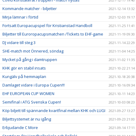
Covid konstaterat i truppen - match flyttas
2021-12-17 19:40
Kommande matcher - biljetter
2021-12-14 13:32
Mirja lämnar i förtid
2021-12-03 19:17
Fortsatt Europacupspel för Kristianstad Handboll
2021-11-25 11:41
Biljetter till Euroropacupsmatchen /Tickets to EHF-game
2021-11-19 09:30
DJ vidare till steg 3
2021-11-14 22:29
SHE-match mot Önnered, söndag
2021-11-04 14:25
Mycket på gång i damtruppen
2021-11-02 11:35
KHK gör en stabil insats
2021-10-22 21:14
Kungälv på hemmaplan
2021-10-18 20:38
Damlaget vidare i Europa Cupen!!!
2021-10-16 09:34
EHF EUROPEAN CUP WOMEN
2021-10-11 14:23
Semifinal i ATG Svenska Cupen!
2021-10-03 08:23
Köp biljett till spännande kvartfinal mellan KHK och LUGI
2021-09-27 13:27
Biljettsystemet är nu igång
2021-09-23 21:00
Erbjudande C More
2021-09-14 17:11