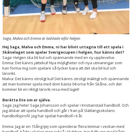
Saga, Malva och Emma är laddade inför helgen
Hej Saga, Malva och Emma, ni har blivit uttagna till att spela i
Skånelaget som spelar Sverigecupen i helgen, hur känns det?
Saga: Helgen ska bli kul och spännande med en ny upplevelse.
Emma: Det känns jättekul! Nya möjligheter och nya utmaningar som
kan forma mig som spelare så tycker bara att det ska bli kul och
lärorikt.
Malva: Det känns otroligt kul! Det känns otroligt mäktigt och spännande
att man kommer spela med dom bästa 04:orna från Skåne, och det
kommer bli en riktigt lärorik resa med laget!
Berätta lite om er själva.
Saga: Jag heter Saga Johansson och spelar i Kristianstad handboll. Och
jag älskar att spela handboll och går i 9:an på Slättängsskolans
handbollsprofil. Jag har spelat handboll i 6 år.
Emma: Jag är en 15årig tjej som spenderar flera timmar i veckan med
handboll, både i skolan men också i klubben. Har fullt upp med både