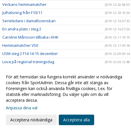
Veckans hemmamatcher
2019-12-20 08:03
Julhälsning från F10/11
2019-12-18 10:36
Serieledare i damallsvenskan
2019-12-16 07:33
En andra plats i steg 2
2019-12-16 07:26
Caroline Månsson tillbaka i KHK
2019-12-11 10:19
Hemmamatcher V50
2019-12-11 09:18
USM steg 2 F14 14-15 december
2019-12-09 09:14
Lova på regional träningsdag
2019-12-06 12:48
Seger mot Nacka
2019-12-06 09:00
För att hemsidan ska fungera korrekt använder vi nödvändiga
Hemmamatcher V49
2019-12-04 09:35
cookies från SportAdmin. Dessa går inte att stänga av.
F07/08 på träning med Tomas
2019-12-04 08:33
Föreningen kan också använda frivilliga cookies, t.ex. för
statistik eller marknadsföring. Du väljer själv om du vill
KHK vs. Nacka
2019-12-02 08:37
acceptera dessa.
Skön vändning i Halmstad
2019-12-02 07:46
Anpassa dina val
Hemmamatcher V47
2019-11-29 10:50
Viktig seger för damlaget
Acceptera nödvändiga
Acceptera alla
2019-11-27 10:12
Martina Crhová med comeback
2019-11-27 10:00