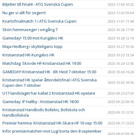
Biljetter till Final4 - ATG Svenska Cupen
2023-11-06 10:32
Nu ger vi allt för segern!
2023-11-02 09:04
Kvartsfinalmatch 1 i ATG Svenska Cupen
2023-11-01 11:44
Skön hemmaseger i omgång 7
2023-10-28 17:39
Gameday! 15:00 mot Kungälvs HK
2023-10-28 12:14
Maja Hedberg i skytteligans topp
2023-10-27 10:36
Kristianstad HK-Kungälvs HK
2023-10-25 13:54
Matchdag: Skövde HF-Kristianstad HK 19:00
2023-10-24 12:50
GAMEDAY! Kristianstad HK - BK Heid 7 oktober 15:00
2023-10-06 16:24
Kristianstad HK spelar åttondelsfinal i ATG Svenska
2023-10-02 18:36
Cupen den 7 oktober
U17-landslaget har kallat 2 Kristianstad HK-spelare
2023-09-25 07:29
Gameday: IF Hallby - Kristianstad HK 18:00
2023-09-22 09:19
Kristianstad Handbolls Bollekis, Bollskola och
2023-09-13 12:51
Handbollskola
Premiär hemma: Kristianstad HK-Skara HF 16 sep 15:00
2023-09-11 12:03
Inför premiärmatchen mot Lugi borta den 8 september
2023-09-07 09:10