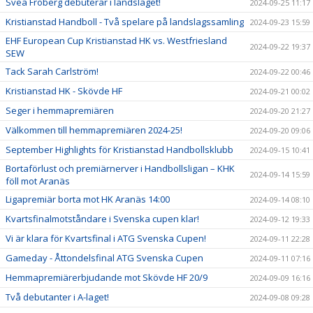
Svea Fröberg debuterar i landslaget!
2024-09-25 11:17
Kristianstad Handboll - Två spelare på landslagssamling
2024-09-23 15:59
EHF European Cup Kristianstad HK vs. Westfriesland
2024-09-22 19:37
SEW
Tack Sarah Carlström!
2024-09-22 00:46
Kristianstad HK - Skövde HF
2024-09-21 00:02
Seger i hemmapremiären
2024-09-20 21:27
Välkommen till hemmapremiären 2024-25!
2024-09-20 09:06
September Highlights för Kristianstad Handbollsklubb
2024-09-15 10:41
Bortaförlust och premiärnerver i Handbollsligan – KHK
2024-09-14 15:59
föll mot Aranäs
Ligapremiär borta mot HK Aranäs 14:00
2024-09-14 08:10
Kvartsfinalmotståndare i Svenska cupen klar!
2024-09-12 19:33
Vi är klara för Kvartsfinal i ATG Svenska Cupen!
2024-09-11 22:28
Gameday - Åttondelsfinal ATG Svenska Cupen
2024-09-11 07:16
Hemmapremiärerbjudande mot Skövde HF 20/9
2024-09-09 16:16
Två debutanter i A-laget!
2024-09-08 09:28