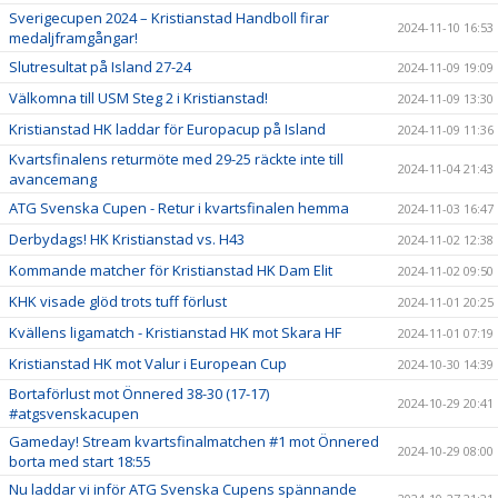
Sverigecupen 2024 – Kristianstad Handboll firar
2024-11-10 16:53
medaljframgångar!
Slutresultat på Island 27-24
2024-11-09 19:09
Välkomna till USM Steg 2 i Kristianstad!
2024-11-09 13:30
Kristianstad HK laddar för Europacup på Island
2024-11-09 11:36
Kvartsfinalens returmöte med 29-25 räckte inte till
2024-11-04 21:43
avancemang
ATG Svenska Cupen - Retur i kvartsfinalen hemma
2024-11-03 16:47
Derbydags! HK Kristianstad vs. H43
2024-11-02 12:38
Kommande matcher för Kristianstad HK Dam Elit
2024-11-02 09:50
KHK visade glöd trots tuff förlust
2024-11-01 20:25
Kvällens ligamatch - Kristianstad HK mot Skara HF
2024-11-01 07:19
Kristianstad HK mot Valur i European Cup
2024-10-30 14:39
Bortaförlust mot Önnered 38-30 (17-17)
2024-10-29 20:41
#atgsvenskacupen
Gameday! Stream kvartsfinalmatchen #1 mot Önnered
2024-10-29 08:00
borta med start 18:55
Nu laddar vi inför ATG Svenska Cupens spännande