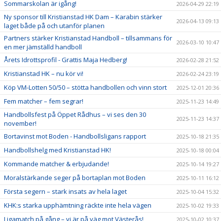
Sommarskolan är igång!
2026-04-29 22:19
Ny sponsor till Kristianstad HK Dam – Karabin stärker
2026-04-13 09:13
laget både på och utanför planen
Partners stärker Kristianstad Handboll – tillsammans för
2026-03-10 10:47
en mer jämställd handboll
Årets Idrottsprofil - Grattis Maja Hedberg!
2026-02-28 21:52
Kristianstad HK – nu kör vi!
2026-02-24 23:19
Köp VM-Lotten 50/50 – stötta handbollen och vinn stort
2025-12-01 20:36
Fem matcher – fem segrar!
2025-11-23 14:49
Handbollsfest på Öppet Rådhus – vi ses den 30
2025-11-23 14:37
november!
Bortavinst mot Boden - Handbollsligans rapport
2025-10-18 21:35
Handbollshelg med Kristianstad HK!
2025-10-18 00:04
Kommande matcher & erbjudande!
2025-10-14 19:27
Moralstärkande seger på bortaplan mot Boden
2025-10-11 16:12
Första segern – stark insats av hela laget
2025-10-04 15:32
KHK:s starka upphämtning räckte inte hela vägen
2025-10-02 19:33
Ligamatch på gång – vi är på väg mot Västerås!
2025-10-02 10:37