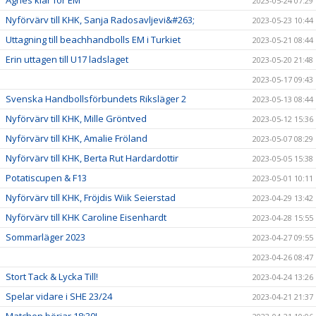
Agnes klar för EM
2023-05-24 07:29
Nyförvärv till KHK, Sanja Radosavljevi&#263;
2023-05-23 10:44
Uttagning till beachhandbolls EM i Turkiet
2023-05-21 08:44
Erin uttagen till U17 ladslaget
2023-05-20 21:48
2023-05-17 09:43
Svenska Handbollsförbundets Riksläger 2
2023-05-13 08:44
Nyförvärv till KHK, Mille Gröntved
2023-05-12 15:36
Nyförvärv till KHK, Amalie Fröland
2023-05-07 08:29
Nyförvärv till KHK, Berta Rut Hardardottir
2023-05-05 15:38
Potatiscupen & F13
2023-05-01 10:11
Nyförvärv till KHK, Fröjdis Wiik Seierstad
2023-04-29 13:42
Nyförvärv till KHK Caroline Eisenhardt
2023-04-28 15:55
Sommarläger 2023
2023-04-27 09:55
2023-04-26 08:47
Stort Tack & Lycka Till!
2023-04-24 13:26
Spelar vidare i SHE 23/24
2023-04-21 21:37