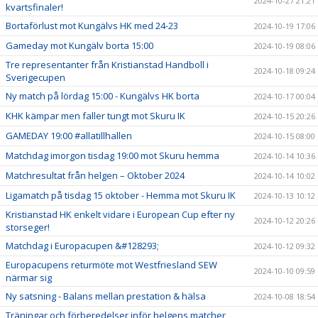
2024-10-27 21:21
kvartsfinaler!
Bortaförlust mot Kungälvs HK med 24-23
2024-10-19 17:06
Gameday mot Kungälv borta 15:00
2024-10-19 08:06
Tre representanter från Kristianstad Handboll i
2024-10-18 09:24
Sverigecupen
Ny match på lördag 15:00 - Kungälvs HK borta
2024-10-17 00:04
KHK kämpar men faller tungt mot Skuru IK
2024-10-15 20:26
GAMEDAY 19:00 #allatillhallen
2024-10-15 08:00
Matchdag imorgon tisdag 19:00 mot Skuru hemma
2024-10-14 10:36
Matchresultat från helgen – Oktober 2024
2024-10-14 10:02
Ligamatch på tisdag 15 oktober - Hemma mot Skuru IK
2024-10-13 10:12
Kristianstad HK enkelt vidare i European Cup efter ny
2024-10-12 20:26
storseger!
Matchdag i Europacupen &#128293;
2024-10-12 09:32
Europacupens returmöte mot Westfriesland SEW
2024-10-10 09:59
närmar sig
Ny satsning - Balans mellan prestation & hälsa
2024-10-08 18:54
Träningar och förberedelser inför helgens matcher