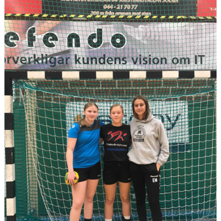
HANDBOLLSSKOLA
PARTNERSKAP
FÖRENINGEN
OM OSS
KONTAKT