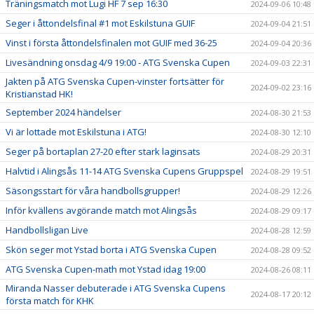
Träningsmatch mot Lugi HF 7 sep 16:30
2024-09-06 10:48
Seger i åttondelsfinal #1 mot Eskilstuna GUIF
2024-09-04 21:51
Vinst i första åttondelsfinalen mot GUIF med 36-25
2024-09-04 20:36
Livesändning onsdag 4/9 19:00 - ATG Svenska Cupen
2024-09-03 22:31
Jakten på ATG Svenska Cupen-vinster fortsätter för
2024-09-02 23:16
Kristianstad HK!
September 2024 händelser
2024-08-30 21:53
Vi är lottade mot Eskilstuna i ATG!
2024-08-30 12:10
Seger på bortaplan 27-20 efter stark laginsats
2024-08-29 20:31
Halvtid i Alingsås 11-14 ATG Svenska Cupens Gruppspel
2024-08-29 19:51
Säsongsstart för våra handbollsgrupper!
2024-08-29 12:26
Inför kvällens avgörande match mot Alingsås
2024-08-29 09:17
Handbollsligan Live
2024-08-28 12:59
Skön seger mot Ystad borta i ATG Svenska Cupen
2024-08-28 09:52
ATG Svenska Cupen-math mot Ystad idag 19:00
2024-08-26 08:11
Miranda Nasser debuterade i ATG Svenska Cupens
2024-08-17 20:12
första match för KHK