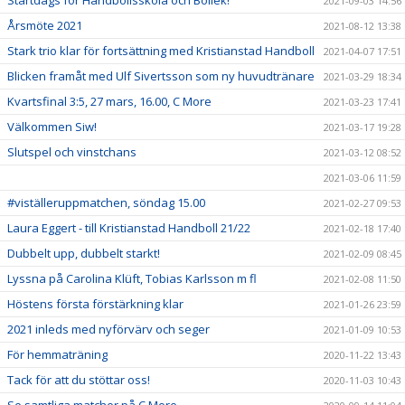
Startdags för Handbollsskola och Bollek!
2021-09-03 14:56
Årsmöte 2021
2021-08-12 13:38
Stark trio klar för fortsättning med Kristianstad Handboll
2021-04-07 17:51
Blicken framåt med Ulf Sivertsson som ny huvudtränare
2021-03-29 18:34
Kvartsfinal 3:5, 27 mars, 16.00, C More
2021-03-23 17:41
Välkommen Siw!
2021-03-17 19:28
Slutspel och vinstchans
2021-03-12 08:52
2021-03-06 11:59
#viställeruppmatchen, söndag 15.00
2021-02-27 09:53
Laura Eggert - till Kristianstad Handboll 21/22
2021-02-18 17:40
Dubbelt upp, dubbelt starkt!
2021-02-09 08:45
Lyssna på Carolina Klüft, Tobias Karlsson m fl
2021-02-08 11:50
Höstens första förstärkning klar
2021-01-26 23:59
2021 inleds med nyförvärv och seger
2021-01-09 10:53
För hemmaträning
2020-11-22 13:43
Tack för att du stöttar oss!
2020-11-03 10:43