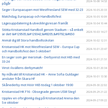
2024-10-08 14:53
pågår
Seger i Europacupen mot Westfriesland SEW med 32-23
2024-10-05 20:33
Matchdag, Europacup och Handbollsfest
2024-10-05 10:09
Lägesuppdatering & utvecklingsresan framåt
2024-10-04 10:44
Stötta Kristianstad Handboll genom Stadium – så enkelt
2024-10-03 14:27
är det! &#129505;&#129342;&#8205;&#9792;&#650
Anmäl dig till Stora handbollsskolan
2024-10-02 12:31
Kristianstad HK mot Westfriesland SEW – Europa Cup
2024-10-01 23:47
och Handbollsfest den 5 oktober!
En seger som ger mersmak - Derbyvinst mot H65 med
2024-10-01 21:51
33-24
Vinst i kvällens derbymatch!
2024-10-01 20:34
Ny målvakt till Kristianstad HK – Anne Sofia Guldager
2024-10-01 13:50
ansluter från Skara HF
Skånederby mot Höör H65 tisdag 1 oktober 19:00
2024-09-30 22:02
Kristianstad HK F16 - Obsegrade genom USM Steg1
2024-09-29 21:22
Upplev en oförglömlig dag på Kristianstad Arena den
2024-09-27 09:22
5:e oktober