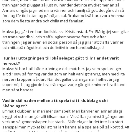
träningar och plugget så just nu händer det inte mycket mer än så.
Annars umgås jag med mina vänner och familj så gott det går och så
fort jag får tid hittar jag på något kul. Brukar också bara vara hemma
som dem flesta andra och chilla med familjen.
Malva: Jag går i en handbollsklass i Kristianstad. En 15årig tjej som gillar
att träna handboll och träffa lagkompisarna före och efter
träningen. Jag är även en social person så jag gillar att träffa vänner
och hitta på något kul, och definitivt inom handbollslaget!
Hur har uttagningen till Skånelaget gått till? Har det varit
nervöst?
Malva: Vi har haft både träningar och matcher. Jag som spelare ger
alltid 100% så för mig var det som en helt vanlig träning, men med lite
nerver i kroppen såklart. När det gäller träningarna i helhet är jag
super nöjd - jag gjorde bra träningar varje gång lite mindre bra ibland
men sånt händer.
Vad är skillnaden mellan att spela i sitt klubblag och i
Skånelaget?
Emma: I klubben är man mer samspelt. Man känner en annan slags
trygghet och man gör allt tillsammans. Vi träffas ju minst 5 gånger om
veckan så gemenskapen blir stark. I Skånelaget är det inte lika stort
samspel men mycket kul att ha lärt känna alla spelare på så kort tid. Att