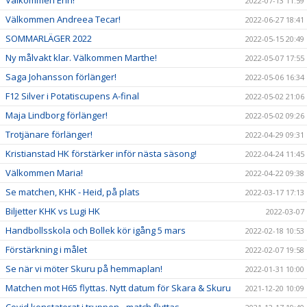
Välkommen Erin!
2022-07-13 11:59
Välkommen Andreea Tecar!
2022-06-27 18:41
SOMMARLÄGER 2022
2022-05-15 20:49
Ny målvakt klar. Välkommen Marthe!
2022-05-07 17:55
Saga Johansson förlänger!
2022-05-06 16:34
F12 Silver i Potatiscupens A-final
2022-05-02 21:06
Maja Lindborg förlänger!
2022-05-02 09:26
Trotjänare förlänger!
2022-04-29 09:31
Kristianstad HK förstärker inför nästa säsong!
2022-04-24 11:45
Välkommen Maria!
2022-04-22 09:38
Se matchen, KHK - Heid, på plats
2022-03-17 17:13
Biljetter KHK vs Lugi HK
2022-03-07
Handbollsskola och Bollek kör igång 5 mars
2022-02-18 10:53
Förstärkning i målet
2022-02-07 19:58
Se när vi möter Skuru på hemmaplan!
2022-01-31 10:00
Matchen mot H65 flyttas. Nytt datum för Skara & Skuru
2021-12-20 10:09