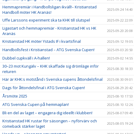
Hemmapremiär i Handbollsligan ikväll!– Kristianstad
2025-09-24 14:40
Handboll möter HK Aranäs!
Uffe Larssons experiment ska ta KHK till slutspel
2025-09-22 22:09
Ligastart och hemmapremiär - Kristianstad HK vs HK
2025-09-20 20:08
Aranäs
Kristianstad HK möter Ystads IF i kvartsfinal
2025-09-12 19:05
Handbollsfest i Kristianstad – ATG Svenska Cupen!
2025-09-03 20:50
Dubbel cupkväll i A-hallen!
2025-09-02 14:55
30–23 mot Kungälv – KHK skaffade sig drömläge inför
2025-08-30 18:33
returen
Här är KHK:s motstånd i Svenska cupens åttondelsfinal
2025-08-30 09:01
Dags för åttondelsfinal i ATG Svenska Cupen!
2025-08-29 20:42
Årsmöte 2025
2025-08-10 17:53
ATG Svenska Cupen på hemmaplan!
2025-08-10 12:26
Bli en del av laget – engagera dig ideellt i klubben!
2025-08-07 09:49
Kristianstad HK rustar för säsongen – nyförvärv och
2025-08-05 19:24
comeback stärker laget