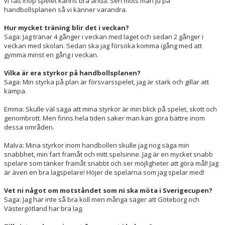
vi fått ihop spelet känns bra ändå. Sen möts man ju på
handbollsplanen så vi känner varandra.
Hur mycket träning blir det i veckan?
Saga: Jag tränar 4 gånger i veckan med laget och sedan 2 gånger i
veckan med skolan. Sedan ska jag försöka komma igång med att
gymma minst en gång i veckan.
Vilka är era styrkor på handbollsplanen?
Saga: Min styrka på plan är försvarsspelet, jag är stark och gillar att
kämpa.
Emma: Skulle väl säga att mina styrkor är min blick på spelet, skott och
genombrott. Men finns hela tiden saker man kan göra bättre inom
dessa områden.
Malva: Mina styrkor inom handbollen skulle jag nog säga min
snabbhet, min fart framåt och mitt spelsinne. Jag är en mycket snabb
spelare som tänker framåt snabbt och ser möjligheter att göra mål! Jag
är även en bra lagspelare! Höjer de spelarna som jag spelar med!
Vet ni något om motståndet som ni ska möta i Sverigecupen?
Saga: Jag har inte så bra koll men många säger att Göteborg och
Västergötland har bra lag.