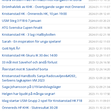
Drömhalvlek av KHK - Övertygande seger mot Önnered
2024-01-11 11:07
Kristianstad HK - Önnereds HK, 10 jan 19:00
2024-01-09 12:41
USM Steg 3 F18 6-7 januari
2024-01-03 20:23
ATG Svenska Cupen Final4
2024-01-03 16:38
Kristianstad HK - 3 lag i Hallbybollen
2024-01-02 21:18
Sarah - En inspiration för unga spelare!
2024-01-02 11:03
Gott Nytt År!
2023-12-31 13:05
Kristianstad HK-Skuru IK 30 dec 14:00
2023-12-29 11:07
33 mål mot Sävehof och ändå förlust
2023-12-26 16:50
Återstart mot IK Sävehof borta
2023-12-26 14:20
Kristianstad Handbolls Sanja Radosavljevi&#263;,
2023-12-09 22:38
Serbiens lagkapten VM 2023
Saga Johansson på U19-landslagsläger
2023-12-09 21:34
Helgen har bjudit på många segrar!
2023-11-13 17:50
Idag startar USM Grupp 2-spel för Kristianstad HK F18
2023-11-11 09:01
Önnereds HF-KHK - Slutresultat 30-28
2023-11-10 22:41