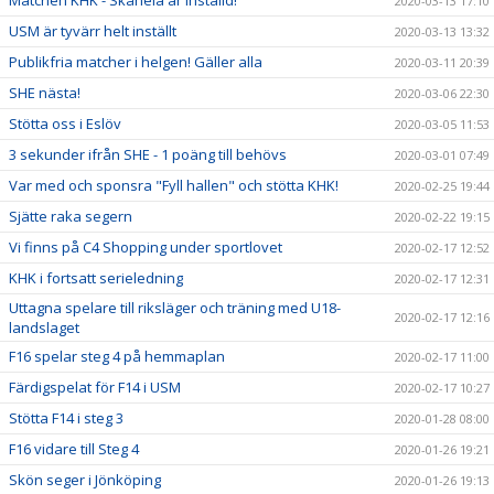
Matchen KHK - Skånela är inställd!
2020-03-13 17:10
USM är tyvärr helt inställt
2020-03-13 13:32
Publikfria matcher i helgen! Gäller alla
2020-03-11 20:39
SHE nästa!
2020-03-06 22:30
Stötta oss i Eslöv
2020-03-05 11:53
3 sekunder ifrån SHE - 1 poäng till behövs
2020-03-01 07:49
Var med och sponsra "Fyll hallen" och stötta KHK!
2020-02-25 19:44
Sjätte raka segern
2020-02-22 19:15
Vi finns på C4 Shopping under sportlovet
2020-02-17 12:52
KHK i fortsatt serieledning
2020-02-17 12:31
Uttagna spelare till riksläger och träning med U18-
2020-02-17 12:16
landslaget
F16 spelar steg 4 på hemmaplan
2020-02-17 11:00
Färdigspelat för F14 i USM
2020-02-17 10:27
Stötta F14 i steg 3
2020-01-28 08:00
F16 vidare till Steg 4
2020-01-26 19:21
Skön seger i Jönköping
2020-01-26 19:13