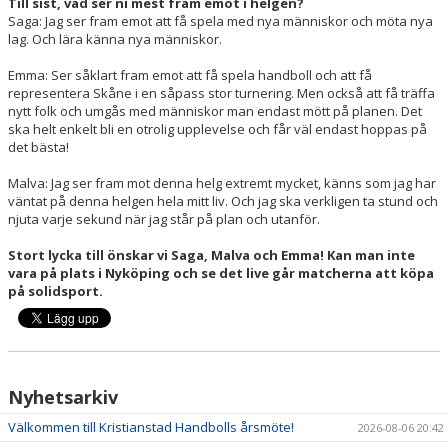
Till sist, vad ser ni mest fram emot i helgen?
Saga: Jag ser fram emot att få spela med nya människor och möta nya
lag. Och lära känna nya människor.
Emma: Ser såklart fram emot att få spela handboll och att få
representera Skåne i en såpass stor turnering. Men också att få träffa
nytt folk och umgås med människor man endast mött på planen. Det
ska helt enkelt bli en otrolig upplevelse och får väl endast hoppas på
det bästa!
Malva: Jag ser fram mot denna helg extremt mycket, känns som jag har
väntat på denna helgen hela mitt liv. Och jag ska verkligen ta stund och
njuta varje sekund när jag står på plan och utanför.
Stort lycka till önskar vi Saga, Malva och Emma! Kan man inte
vara på plats i Nyköping och se det live går matcherna att köpa
på solidsport.
Nyhetsarkiv
Välkommen till Kristianstad Handbolls årsmöte!
2026-08-06 20:42