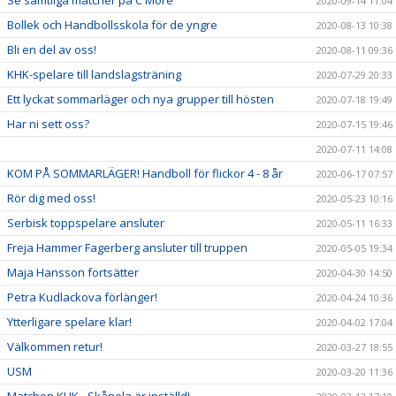
Se samtliga matcher på C More
2020-09-14 11:04
Bollek och Handbollsskola för de yngre
2020-08-13 10:38
Bli en del av oss!
2020-08-11 09:36
KHK-spelare till landslagsträning
2020-07-29 20:33
Ett lyckat sommarläger och nya grupper till hösten
2020-07-18 19:49
Har ni sett oss?
2020-07-15 19:46
2020-07-11 14:08
KOM PÅ SOMMARLÄGER! Handboll för flickor 4 - 8 år
2020-06-17 07:57
Rör dig med oss!
2020-05-23 10:16
Serbisk toppspelare ansluter
2020-05-11 16:33
Freja Hammer Fagerberg ansluter till truppen
2020-05-05 19:34
Maja Hansson fortsätter
2020-04-30 14:50
Petra Kudlackova förlänger!
2020-04-24 10:36
Ytterligare spelare klar!
2020-04-02 17:04
Välkommen retur!
2020-03-27 18:55
USM
2020-03-20 11:36