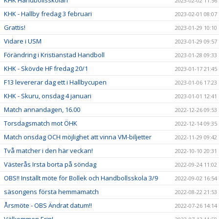
KHK Handbollsskolan
2023-02-02 11:56
KHK - Hallby fredag 3 februari
2023-02-01 08:07
Grattis!
2023-01-29 10:10
Vidare i USM
2023-01-29 09:57
Förändring i Kristianstad Handboll
2023-01-28 09:33
KHK - Skövde HF fredag 20/1
2023-01-17 21:45
F13 levererar dag ett i Hallbycupen
2023-01-06 17:23
KHK - Skuru, onsdag 4 januari
2023-01-01 12:41
Match annandagen, 16.00
2022-12-26 09:53
Torsdagsmatch mot ÖHK
2022-12-14 09:35
Match onsdag OCH möjlighet att vinna VM-biljetter
2022-11-29 09:42
Två matcher i den här veckan!
2022-10-10 20:31
Västerås Irsta borta på söndag
2022-09-24 11:02
OBS!! Inställt möte för Bollek och Handbollsskola 3/9
2022-09-02 16:54
säsongens första hemmamatch
2022-08-22 21:53
Årsmöte - OBS Ändrat datum!!
2022-07-26 14:14