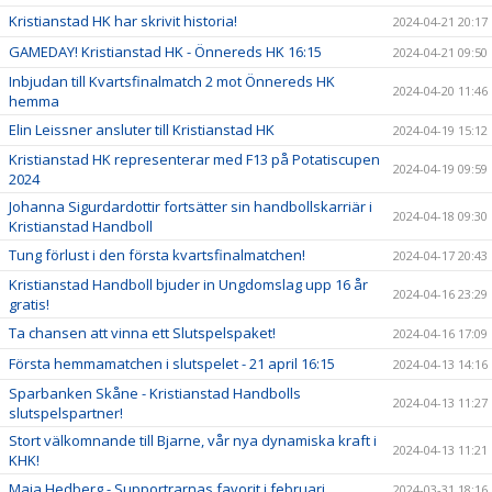
Kristianstad HK har skrivit historia!
2024-04-21 20:17
GAMEDAY! Kristianstad HK - Önnereds HK 16:15
2024-04-21 09:50
Inbjudan till Kvartsfinalmatch 2 mot Önnereds HK
2024-04-20 11:46
hemma
Elin Leissner ansluter till Kristianstad HK
2024-04-19 15:12
Kristianstad HK representerar med F13 på Potatiscupen
2024-04-19 09:59
2024
Johanna Sigurdardottir fortsätter sin handbollskarriär i
2024-04-18 09:30
Kristianstad Handboll
Tung förlust i den första kvartsfinalmatchen!
2024-04-17 20:43
Kristianstad Handboll bjuder in Ungdomslag upp 16 år
2024-04-16 23:29
gratis!
Ta chansen att vinna ett Slutspelspaket!
2024-04-16 17:09
Första hemmamatchen i slutspelet - 21 april 16:15
2024-04-13 14:16
Sparbanken Skåne - Kristianstad Handbolls
2024-04-13 11:27
slutspelspartner!
Stort välkomnande till Bjarne, vår nya dynamiska kraft i
2024-04-13 11:21
KHK!
Maja Hedberg - Supportrarnas favorit i februari
2024-03-31 18:16