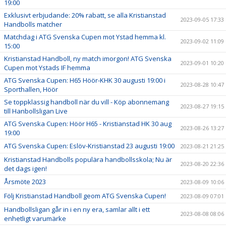
19:00
Exklusivt erbjudande: 20% rabatt, se alla Kristianstad
2023-09-05 17:33
Handbolls matcher
Matchdag i ATG Svenska Cupen mot Ystad hemma kl.
2023-09-02 11:09
15:00
Kristianstad Handboll, ny match imorgon! ATG Svenska
2023-09-01 10:20
Cupen mot Ystads IF hemma
ATG Svenska Cupen: H65 Höör-KHK 30 augusti 19:00 i
2023-08-28 10:47
Sporthallen, Höör
Se toppklassig handboll när du vill - Köp abonnemang
2023-08-27 19:15
till Hanbollsligan Live
ATG Svenska Cupen: Höör H65 - Kristianstad HK 30 aug
2023-08-26 13:27
19:00
ATG Svenska Cupen: Eslöv-Kristianstad 23 augusti 19:00
2023-08-21 21:25
Kristianstad Handbolls populära handbollsskola; Nu är
2023-08-20 22:36
det dags igen!
Årsmöte 2023
2023-08-09 10:06
Följ Kristianstad Handboll geom ATG Svenska Cupen!
2023-08-09 07:01
Handbollsligan går in i en ny era, samlar allt i ett
2023-08-08 08:06
enhetligt varumärke