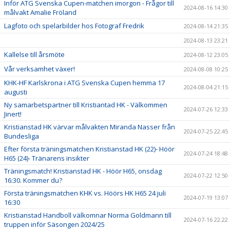
Inför ATG Svenska Cupen-matchen imorgon - Frågor till
2024-08-16 14:30
målvakt Amalie Fröland
Lagfoto och spelarbilder hos Fotograf Fredrik
2024-08-14 21:35
2024-08-13 23:21
Kallelse till årsmöte
2024-08-12 23:05
Vår verksamhet växer!
2024-08-08 10:25
KHK-HF Karlskrona i ATG Svenska Cupen hemma 17
2024-08-04 21:15
augusti
Ny samarbetspartner till Kristiantad HK - Välkommen
2024-07-26 12:33
Jinert!
Kristianstad HK värvar målvakten Miranda Nasser från
2024-07-25 22:45
Bundesliga
Efter första träningsmatchen Kristianstad HK (22)- Höör
2024-07-24 18:48
H65 (24)- Tränarens insikter
Träningsmatch! Kristianstad HK - Höör H65, onsdag
2024-07-22 12:50
16:30. Kommer du?
Första träningsmatchen KHK vs. Höörs HK H65 24 juli
2024-07-19 13:07
16:30
Kristianstad Handboll välkomnar Norma Goldmann till
2024-07-16 22:22
truppen inför Säsongen 2024/25