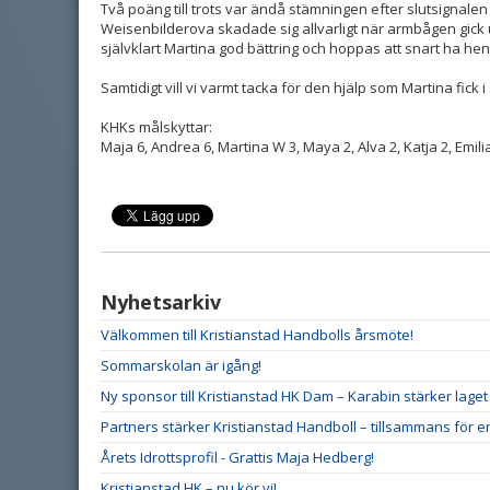
Två poäng till trots var ändå stämningen efter slutsignale
Weisenbilderova skadade sig allvarligt när armbågen gick ur
självklart Martina god bättring och hoppas att snart ha h
Samtidigt vill vi varmt tacka för den hjälp som Martina fi
KHKs målskyttar:
Maja 6, Andrea 6, Martina W 3, Maya 2, Alva 2, Katja 2, Emilia 
Nyhetsarkiv
Välkommen till Kristianstad Handbolls årsmöte!
Sommarskolan är igång!
Ny sponsor till Kristianstad HK Dam – Karabin stärker lag
Partners stärker Kristianstad Handboll – tillsammans för e
Årets Idrottsprofil - Grattis Maja Hedberg!
Kristianstad HK – nu kör vi!