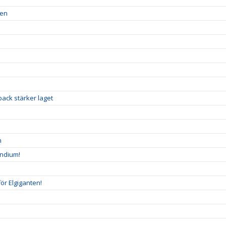
ren
ack stärker laget
n
endium!
ör Elgiganten!