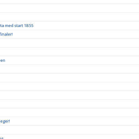
a med start 18:55
inaler!
pen
seger!
ig