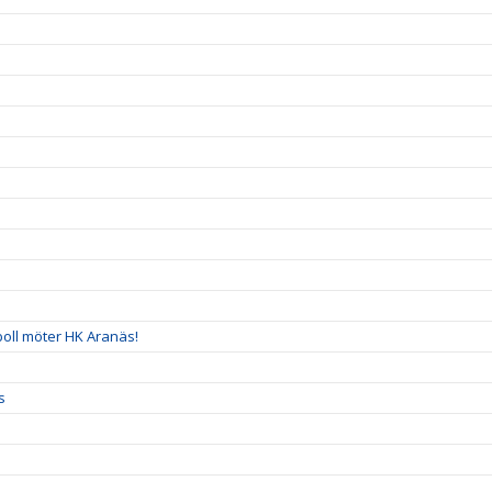
!
boll möter HK Aranäs!
s