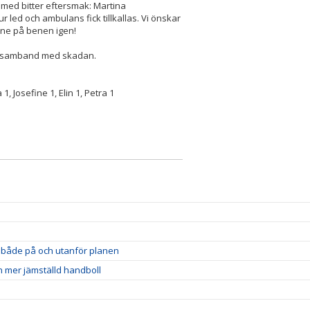
n med bitter eftersmak: Martina
 led och ambulans fick tillkallas. Vi önskar
enne på benen igen!
ck i samband med skadan.
1, Josefine 1, Elin 1, Petra 1
et både på och utanför planen
n mer jämställd handboll