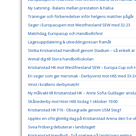
Ny satsning - Balans mellan prestation & hälsa
Träningar och förberedelser inför helgens matcher pågår
Seger i Europacupen mot Westfriesland SEW med 32-23
Matchdag, Europacup och Handbollsfest
Lägesuppdatering & utvecklingsresan framåt
Stötta Kristianstad Handboll genom Stadium – så enkelt 
Anmäl dig till Stora handbollsskolan
Kristianstad HK mot Westfriesland SEW – Europa Cup och H
En seger som ger mersmak - Derbyvinst mot H65 med 33-2
Vinst i kvällens derbymatch!
Ny målvakt till Kristianstad HK – Anne Sofia Guldager ansl
Skånederby mot Höör H65 tisdag 1 oktober 19:00
Kristianstad HK F16 - Obsegrade genom USM Steg1
Upplev en oförglömlig dag på Kristianstad Arena den 5:e o
Svea Fröberg debuterar i landslaget!
Kristianstad Handboll - Två spelare på landslagssamling