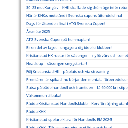
30–23 mot Kungälv – KHK skaffade sig drömläge inför retu
Här är KHK:s motstånd i Svenska cupens åttondelsfinal
Dags för åttondelsfinal i ATG Svenska Cupen!
Årsmöte 2025
ATG Svenska Cupen på hemmaplan!
Bli en del av laget – engagera dig ideellt i klubben!
Kristianstad HK rustar för säsongen – nyförvärv och comeb
Heads up – säsongen smygstartar!
Följ Kristianstad HK – på plats och via streaming!
Premiären är spikad -nu börjar den mentala förberedelse
Satsa på både handboll och framtiden – få 60 000 kr i stip
Välkommen tillbaka!
Rädda Kristianstad Handbollsklubb – Korvförsäljning utanf
Rädda KHK!
Kristianstad-spelare klara för Handbolls-EM 2024!
Rädda KHK - Tillsammans vinner vi ödesmatchen!