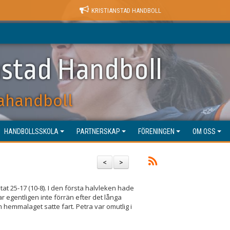
KRISTIANSTAD HANDBOLL
nstad Handboll
ahandboll
HANDBOLLSSKOLA
PARTNERSKAP
FÖRENINGEN
OM OSS
<
>
t 25-17 (10-8). I den första halvleken hade
r egentligen inte förrän efter det långa
hemmalaget satte fart. Petra var omutlig i