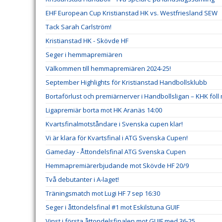
EHF European Cup Kristianstad HK vs. Westfriesland SEW
Tack Sarah Carlström!
Kristianstad HK - Skövde HF
Seger i hemmapremiären
Välkommen till hemmapremiären 2024-25!
September Highlights för Kristianstad Handbollsklubb
Bortaförlust och premiärnerver i Handbollsligan – KHK föll
Ligapremiär borta mot HK Aranäs 14:00
Kvartsfinalmotståndare i Svenska cupen klar!
Vi är klara för Kvartsfinal i ATG Svenska Cupen!
Gameday - Åttondelsfinal ATG Svenska Cupen
Hemmapremiärerbjudande mot Skövde HF 20/9
Två debutanter i A-laget!
Träningsmatch mot Lugi HF 7 sep 16:30
Seger i åttondelsfinal #1 mot Eskilstuna GUIF
Vinst i första åttondelsfinalen mot GUIF med 36-25