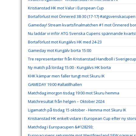
Kristianstad HK mot Valur i European Cup
Bortaförlust mot Önnered 38-30 (17-17) #atgsvenskacupen
Gameday! Stream kvartsfinalmatchen #1 mot Önnered bort
Nu laddar vi inför ATG Svenska Cupens spännande kvartsf
Bortaförlust mot Kungälvs HK med 24-23
Gameday mot Kungälv borta 15:00
Tre representanter från Kristianstad Handboll i Sverigecu
Ny match på lördag 15:00 - Kungälvs HK borta
KHK kämpar men faller tungt mot Skuru IK
GAMEDAY 19:00 #allatillhallen
Matchdag imorgon tisdag 19:00 mot Skuru hemma
Matchresultat från helgen – Oktober 2024
Ligamatch på tisdag 15 oktober - Hemma mot Skuru IK
Kristianstad HK enkelt vidare i European Cup efter ny stor
Matchdag i Europacupen &#128293;
Europacupens returmöte mot Westfriesland SEW närmar s