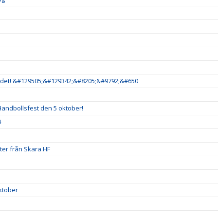
är det! &#129505;&#129342;&#8205;&#9792;&#650
andbollsfest den 5 oktober!
4
uter från Skara HF
ktober