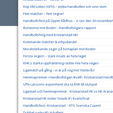
Köp VM-Lotten 50/50 – stötta handbollen och vinn stort
Fem matcher – fem segrar!
Handbollsfest på Öppet Rådhus – vi ses den 30 november
Bortavinst mot Boden - Handbollsligans rapport
Handbollshelg med Kristianstad HK!
Kommande matcher & erbjudande!
Moralstärkande seger på bortaplan mot Boden
Första segern – stark insats av hela laget
KHK:s starka upphämtning räckte inte hela vägen
Ligamatch på gång – vi är på väg mot Västerås!
Hemmapremiär i Handbollsligan ikväll!– Kristianstad Hand
Uffe Larssons experiment ska ta KHK till slutspel
Ligastart och hemmapremiär - Kristianstad HK vs HK Aranä
Kristianstad HK möter Ystads IF i kvartsfinal
Handbollsfest i Kristianstad – ATG Svenska Cupen!
Dubbel cupkväll i A-hallen!