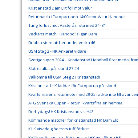
Kristianstad Dam Elit föll mot Valur
Returmatch i Europacupen 14:00 mor Valur Handbolti
Tung förlust mot VästeråsIrsta med 24–31
Veckans match i Handbollsligan Dam
Dubbla stormatcher under vecka 46
USM Steg 2 - HK Ankaret vidare
Sverigecupen 2024 – Kristianstad Handboll firar medaljfr
Slutresultat på Island 27-24
Välkomna till USM Steg 2 i Kristianstad!
Kristianstad HK laddar för Europacup på Island
Kvartsfinalens returmöte med 29-25 räckte inte till avanc
ATG Svenska Cupen - Retur i kvartsfinalen hemma
Derbydags! HK Kristianstad vs. H43
Kommande matcher för Kristianstad HK Dam Elit
KHK visade glöd trots tuff förlust
Kvällens ligamatch - Kristianstad HK mot Skara HF