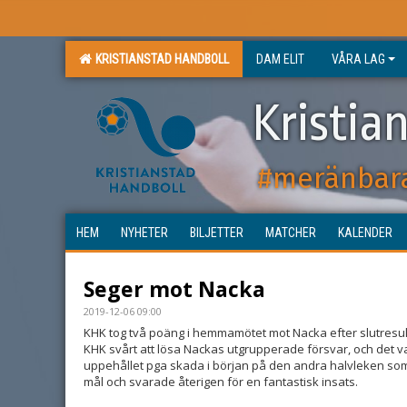
KRISTIANSTAD HANDBOLL
DAM ELIT
VÅRA LAG
Kristia
#meränbar
HEM
NYHETER
BILJETTER
MATCHER
KALENDER
Seger mot Nacka
2019-12-06 09:00
KHK tog två poäng i hemmamötet mot Nacka efter slutresulta
KHK svårt att lösa Nackas utgrupperade försvar, och det va
uppehållet pga skada i början på den andra halvleken som 
mål och svarade återigen för en fantastisk insats.