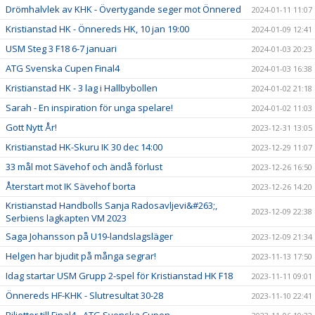
Drömhalvlek av KHK - Övertygande seger mot Önnered
2024-01-11 11:07
Kristianstad HK - Önnereds HK, 10 jan 19:00
2024-01-09 12:41
USM Steg 3 F18 6-7 januari
2024-01-03 20:23
ATG Svenska Cupen Final4
2024-01-03 16:38
Kristianstad HK - 3 lag i Hallbybollen
2024-01-02 21:18
Sarah - En inspiration för unga spelare!
2024-01-02 11:03
Gott Nytt År!
2023-12-31 13:05
Kristianstad HK-Skuru IK 30 dec 14:00
2023-12-29 11:07
33 mål mot Sävehof och ändå förlust
2023-12-26 16:50
Återstart mot IK Sävehof borta
2023-12-26 14:20
Kristianstad Handbolls Sanja Radosavljevi&#263;,
2023-12-09 22:38
Serbiens lagkapten VM 2023
Saga Johansson på U19-landslagsläger
2023-12-09 21:34
Helgen har bjudit på många segrar!
2023-11-13 17:50
Idag startar USM Grupp 2-spel för Kristianstad HK F18
2023-11-11 09:01
Önnereds HF-KHK - Slutresultat 30-28
2023-11-10 22:41