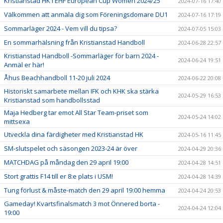
Kristianstad HK i EHF European Cup Women 2024/25
2024-07-16 17:40
Välkommen att anmäla dig som Föreningsdomare DU1
2024-07-16 17:19
Sommarläger 2024 - Vem vill du tipsa?
2024-07-05 15:03
En sommarhälsning från Kristianstad Handboll
2024-06-28 22:57
Kristianstad Handboll -Sommarläger för barn 2024 -
2024-06-24 19:51
Anmäl er här!
Åhus Beachhandboll 11-20 juli 2024
2024-06-22 20:08
Historiskt samarbete mellan IFK och KHK ska stärka
2024-05-29 16:53
Kristianstad som handbollsstad
Maja Hedberg tar emot All Star Team-priset som
2024-05-24 14:02
mittsexa
Utveckla dina färdigheter med Kristianstad HK
2024-05-16 11:45
SM-slutspelet och säsongen 2023-24 är över
2024-04-29 20:36
MATCHDAG på måndag den 29 april 19:00
2024-04-28 14:51
Stort grattis F14 till er 8:e plats i USM!
2024-04-28 14:39
Tung förlust & måste-match den 29 april 19:00 hemma
2024-04-24 20:53
Gameday! Kvartsfinalsmatch 3 mot Önnered borta -
2024-04-24 12:04
19:00