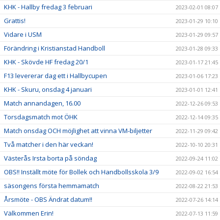
KHK - Hallby fredag 3 februari
2023-02-01 08:07
Grattis!
2023-01-29 10:10
Vidare i USM
2023-01-29 09:57
Förändring i Kristianstad Handboll
2023-01-28 09:33
KHK - Skövde HF fredag 20/1
2023-01-17 21:45
F13 levererar dag ett i Hallbycupen
2023-01-06 17:23
KHK - Skuru, onsdag 4 januari
2023-01-01 12:41
Match annandagen, 16.00
2022-12-26 09:53
Torsdagsmatch mot ÖHK
2022-12-14 09:35
Match onsdag OCH möjlighet att vinna VM-biljetter
2022-11-29 09:42
Två matcher i den här veckan!
2022-10-10 20:31
Västerås Irsta borta på söndag
2022-09-24 11:02
OBS!! Inställt möte för Bollek och Handbollsskola 3/9
2022-09-02 16:54
säsongens första hemmamatch
2022-08-22 21:53
Årsmöte - OBS Ändrat datum!!
2022-07-26 14:14
Välkommen Erin!
2022-07-13 11:59