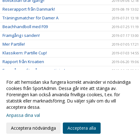
Bollskolan drar igång!!
2019-09-06 12:18
Reserapport från Danmark!
2019-08-19 13:02
Träningsmatcher för Damer A
2019-07-31 13:18
Beachhandboll med F09
2019-07-25 11:19
Framgång i sanden!
2019-07-17 13:00
Mer Partille!
2019-07-05 17:21
Klassikern: Partille Cup!
2019-07-03 14:55
Rapport från Kroatien
2019-06-20 19:06
Framgångar för våra yngre tjejer!
2019-06-12 09:04
Ny spelare klar för Damer A!
2019-06-03 12:07
För att hemsidan ska fungera korrekt använder vi nödvändiga
Vad händer i klubben just nu...?
cookies från SportAdmin. Dessa går inte att stänga av.
2019-05-17 11:44
Föreningen kan också använda frivilliga cookies, t.ex. för
På lördag kl 16.00 smäller det!!
2019-04-11 22:51
statistik eller marknadsföring. Du väljer själv om du vill
F07/08 på vift!
2019-04-09 19:26
acceptera dessa.
Uppdatering från Gran Canaria
2019-04-05 23:14
Anpassa dina val
Full fart framåt! Challenge Cup info:
2019-03-21 12:42
Acceptera nödvändiga
Acceptera alla
Massor med handboll i helgen!!!
2019-03-14 14:52