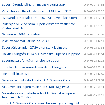
Seger i åttondelsfinal #1 mot Eskilstuna GUIF
2024-09-04 21:51
Vinst i första åttondelsfinalen mot GUIF med 36-25
2024-09-04 20:36
Livesändning onsdag 4/9 19:00 - ATG Svenska Cupen
2024-09-03 22:31
Jakten på ATG Svenska Cupen-vinster fortsätter för
2024-09-02 23:16
Kristianstad HK!
September 2024 händelser
2024-08-30 21:53
Vi är lottade mot Eskilstuna i ATG!
2024-08-30 12:10
Seger på bortaplan 27-20 efter stark laginsats
2024-08-29 20:31
Halvtid i Alingsås 11-14 ATG Svenska Cupens Gruppspel
2024-08-29 19:51
Säsongsstart för våra handbollsgrupper!
2024-08-29 12:26
Inför kvällens avgörande match mot Alingsås
2024-08-29 09:17
Handbollsligan Live
2024-08-28 12:59
Skön seger mot Ystad borta i ATG Svenska Cupen
2024-08-28 09:52
ATG Svenska Cupen-math mot Ystad idag 19:00
2024-08-26 08:11
Miranda Nasser debuterade i ATG Svenska Cupens
2024-08-17 20:12
första match för KHK
Inför ATG Svenska Cupen-matchen imorgon - Frågor till