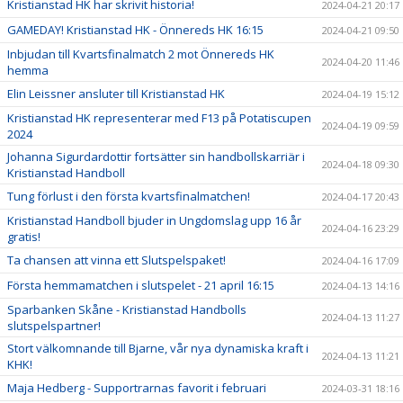
Kristianstad HK har skrivit historia!
2024-04-21 20:17
GAMEDAY! Kristianstad HK - Önnereds HK 16:15
2024-04-21 09:50
Inbjudan till Kvartsfinalmatch 2 mot Önnereds HK
2024-04-20 11:46
hemma
Elin Leissner ansluter till Kristianstad HK
2024-04-19 15:12
Kristianstad HK representerar med F13 på Potatiscupen
2024-04-19 09:59
2024
Johanna Sigurdardottir fortsätter sin handbollskarriär i
2024-04-18 09:30
Kristianstad Handboll
Tung förlust i den första kvartsfinalmatchen!
2024-04-17 20:43
Kristianstad Handboll bjuder in Ungdomslag upp 16 år
2024-04-16 23:29
gratis!
Ta chansen att vinna ett Slutspelspaket!
2024-04-16 17:09
Första hemmamatchen i slutspelet - 21 april 16:15
2024-04-13 14:16
Sparbanken Skåne - Kristianstad Handbolls
2024-04-13 11:27
slutspelspartner!
Stort välkomnande till Bjarne, vår nya dynamiska kraft i
2024-04-13 11:21
KHK!
Maja Hedberg - Supportrarnas favorit i februari
2024-03-31 18:16