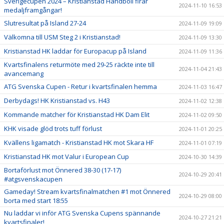
Sverigecupen 2024 – Kristianstad Handboll firar
2024-11-10 16:53
medaljframgångar!
Slutresultat på Island 27-24
2024-11-09 19:09
Välkomna till USM Steg 2 i Kristianstad!
2024-11-09 13:30
Kristianstad HK laddar för Europacup på Island
2024-11-09 11:36
Kvartsfinalens returmöte med 29-25 räckte inte till
2024-11-04 21:43
avancemang
ATG Svenska Cupen - Retur i kvartsfinalen hemma
2024-11-03 16:47
Derbydags! HK Kristianstad vs. H43
2024-11-02 12:38
Kommande matcher för Kristianstad HK Dam Elit
2024-11-02 09:50
KHK visade glöd trots tuff förlust
2024-11-01 20:25
Kvällens ligamatch - Kristianstad HK mot Skara HF
2024-11-01 07:19
Kristianstad HK mot Valur i European Cup
2024-10-30 14:39
Bortaförlust mot Önnered 38-30 (17-17)
2024-10-29 20:41
#atgsvenskacupen
Gameday! Stream kvartsfinalmatchen #1 mot Önnered
2024-10-29 08:00
borta med start 18:55
Nu laddar vi inför ATG Svenska Cupens spännande
2024-10-27 21:21
kvartsfinaler!