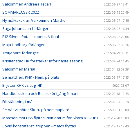
Välkommen Andreea Tecar!
2022-06-27 18:41
SOMMARLÄGER 2022
2022-05-15 20:49
Ny målvakt klar. Välkommen Marthe!
2022-05-07 17:55
Saga Johansson förlänger!
2022-05-06 16:34
F12 Silver i Potatiscupens A-final
2022-05-02 21:06
Maja Lindborg förlänger!
2022-05-02 09:26
Trotjänare förlänger!
2022-04-29 09:31
Kristianstad HK förstärker inför nästa säsong!
2022-04-24 11:45
Välkommen Maria!
2022-04-22 09:38
Se matchen, KHK - Heid, på plats
2022-03-17 17:13
Biljetter KHK vs Lugi HK
2022-03-07
Handbollsskola och Bollek kör igång 5 mars
2022-02-18 10:53
Förstärkning i målet
2022-02-07 19:58
Se när vi möter Skuru på hemmaplan!
2022-01-31 10:00
Matchen mot H65 flyttas. Nytt datum för Skara & Skuru
2021-12-20 10:09
Covid konstaterat i truppen - match flyttas
2021-12-17 19:40