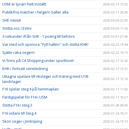
USM är tyvärr helt inställt
2020-03-13 13:32
Publikfria matcher i helgen! Gäller alla
2020-03-11 20:39
SHE nästa!
2020-03-06 22:30
Stötta oss i Eslöv
2020-03-05 11:53
3 sekunder ifrån SHE - 1 poäng till behövs
2020-03-01 07:49
Var med och sponsra "Fyll hallen" och stötta KHK!
2020-02-25 19:44
Sjätte raka segern
2020-02-22 19:15
Vi finns på C4 Shopping under sportlovet
2020-02-17 12:52
KHK i fortsatt serieledning
2020-02-17 12:31
Uttagna spelare till riksläger och träning med U18-
2020-02-17 12:16
landslaget
F16 spelar steg 4 på hemmaplan
2020-02-17 11:00
Färdigspelat för F14 i USM
2020-02-17 10:27
Stötta F14 i steg 3
2020-01-28 08:00
F16 vidare till Steg 4
2020-01-26 19:21
Skön seger i Jönköping
2020-01-26 19:13