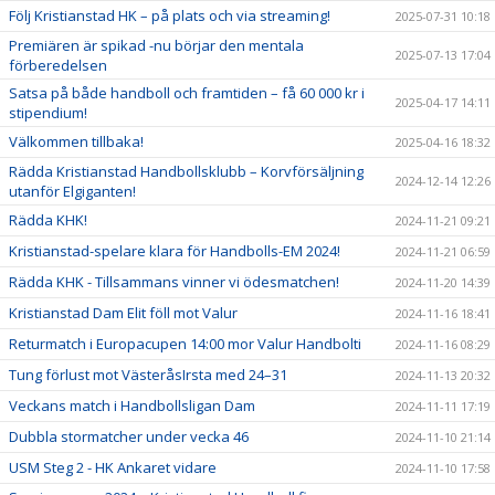
Följ Kristianstad HK – på plats och via streaming!
2025-07-31 10:18
Premiären är spikad -nu börjar den mentala
2025-07-13 17:04
förberedelsen
Satsa på både handboll och framtiden – få 60 000 kr i
2025-04-17 14:11
stipendium!
Välkommen tillbaka!
2025-04-16 18:32
Rädda Kristianstad Handbollsklubb – Korvförsäljning
2024-12-14 12:26
utanför Elgiganten!
Rädda KHK!
2024-11-21 09:21
Kristianstad-spelare klara för Handbolls-EM 2024!
2024-11-21 06:59
Rädda KHK - Tillsammans vinner vi ödesmatchen!
2024-11-20 14:39
Kristianstad Dam Elit föll mot Valur
2024-11-16 18:41
Returmatch i Europacupen 14:00 mor Valur Handbolti
2024-11-16 08:29
Tung förlust mot VästeråsIrsta med 24–31
2024-11-13 20:32
Veckans match i Handbollsligan Dam
2024-11-11 17:19
Dubbla stormatcher under vecka 46
2024-11-10 21:14
USM Steg 2 - HK Ankaret vidare
2024-11-10 17:58