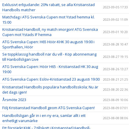
Exklusivt erbjudande: 20% rabatt, se alla Kristianstad
2023-09-05 17:33
Handbolls matcher
Matchdag i ATG Svenska Cupen mot Ystad hemma kl.
2023-09-02 11:09
15:00
Kristianstad Handboll, ny match imorgon! ATG Svenska
2023-09-01 10:20
Cupen mot Ystads IF hemma
ATG Svenska Cupen: H65 Höör-KHK 30 augusti 19:00 i
2023-08-28 10:47
Sporthallen, Höör
Se toppklassig handboll när du vill - Köp abonnemang
2023-08-27 19:15
till Hanbollsligan Live
ATG Svenska Cupen: Höör H65 - Kristianstad HK 30 aug
2023-08-26 13:27
19:00
ATG Svenska Cupen: Eslöv-Kristianstad 23 augusti 19:00
2023-08-21 21:25
Kristianstad Handbolls populära handbollsskola; Nu är
2023-08-20 22:36
det dags igen!
Årsmöte 2023
2023-08-09 10:06
Följ Kristianstad Handboll geom ATG Svenska Cupen!
2023-08-09 07:01
Handbollsligan går in i en ny era, samlar allt i ett
2023-08-08 08:06
enhetligt varumärke
Ett förstärkt KHK - 7 tillskott i Kristianstad Handboll-