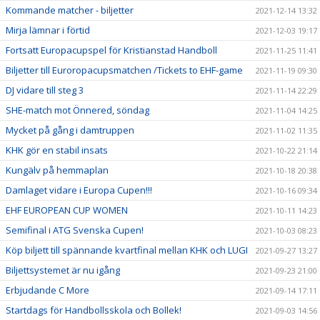
Kommande matcher - biljetter
2021-12-14 13:32
Mirja lämnar i förtid
2021-12-03 19:17
Fortsatt Europacupspel för Kristianstad Handboll
2021-11-25 11:41
Biljetter till Euroropacupsmatchen /Tickets to EHF-game
2021-11-19 09:30
DJ vidare till steg 3
2021-11-14 22:29
SHE-match mot Önnered, söndag
2021-11-04 14:25
Mycket på gång i damtruppen
2021-11-02 11:35
KHK gör en stabil insats
2021-10-22 21:14
Kungälv på hemmaplan
2021-10-18 20:38
Damlaget vidare i Europa Cupen!!!
2021-10-16 09:34
EHF EUROPEAN CUP WOMEN
2021-10-11 14:23
Semifinal i ATG Svenska Cupen!
2021-10-03 08:23
Köp biljett till spännande kvartfinal mellan KHK och LUGI
2021-09-27 13:27
Biljettsystemet är nu igång
2021-09-23 21:00
Erbjudande C More
2021-09-14 17:11
Startdags för Handbollsskola och Bollek!
2021-09-03 14:56