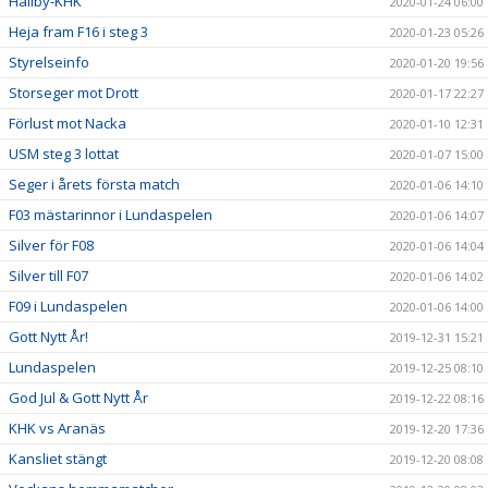
Hallby-KHK
2020-01-24 06:00
Heja fram F16 i steg 3
2020-01-23 05:26
Styrelseinfo
2020-01-20 19:56
Storseger mot Drott
2020-01-17 22:27
Förlust mot Nacka
2020-01-10 12:31
USM steg 3 lottat
2020-01-07 15:00
Seger i årets första match
2020-01-06 14:10
F03 mästarinnor i Lundaspelen
2020-01-06 14:07
Silver för F08
2020-01-06 14:04
Silver till F07
2020-01-06 14:02
F09 i Lundaspelen
2020-01-06 14:00
Gott Nytt År!
2019-12-31 15:21
Lundaspelen
2019-12-25 08:10
God Jul & Gott Nytt År
2019-12-22 08:16
KHK vs Aranäs
2019-12-20 17:36
Kansliet stängt
2019-12-20 08:08