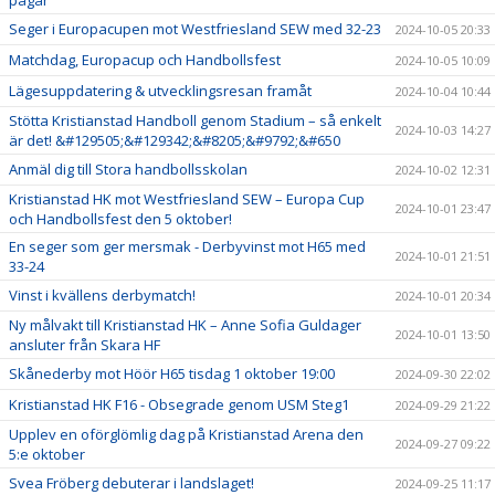
pågår
Seger i Europacupen mot Westfriesland SEW med 32-23
2024-10-05 20:33
Matchdag, Europacup och Handbollsfest
2024-10-05 10:09
Lägesuppdatering & utvecklingsresan framåt
2024-10-04 10:44
Stötta Kristianstad Handboll genom Stadium – så enkelt
2024-10-03 14:27
är det! &#129505;&#129342;&#8205;&#9792;&#650
Anmäl dig till Stora handbollsskolan
2024-10-02 12:31
Kristianstad HK mot Westfriesland SEW – Europa Cup
2024-10-01 23:47
och Handbollsfest den 5 oktober!
En seger som ger mersmak - Derbyvinst mot H65 med
2024-10-01 21:51
33-24
Vinst i kvällens derbymatch!
2024-10-01 20:34
Ny målvakt till Kristianstad HK – Anne Sofia Guldager
2024-10-01 13:50
ansluter från Skara HF
Skånederby mot Höör H65 tisdag 1 oktober 19:00
2024-09-30 22:02
Kristianstad HK F16 - Obsegrade genom USM Steg1
2024-09-29 21:22
Upplev en oförglömlig dag på Kristianstad Arena den
2024-09-27 09:22
5:e oktober
Svea Fröberg debuterar i landslaget!
2024-09-25 11:17