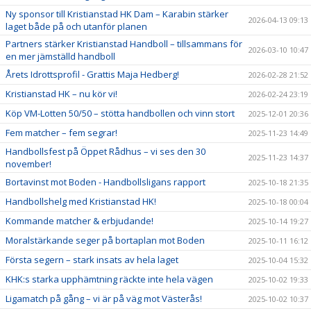
Ny sponsor till Kristianstad HK Dam – Karabin stärker
2026-04-13 09:13
laget både på och utanför planen
Partners stärker Kristianstad Handboll – tillsammans för
2026-03-10 10:47
en mer jämställd handboll
Årets Idrottsprofil - Grattis Maja Hedberg!
2026-02-28 21:52
Kristianstad HK – nu kör vi!
2026-02-24 23:19
Köp VM-Lotten 50/50 – stötta handbollen och vinn stort
2025-12-01 20:36
Fem matcher – fem segrar!
2025-11-23 14:49
Handbollsfest på Öppet Rådhus – vi ses den 30
2025-11-23 14:37
november!
Bortavinst mot Boden - Handbollsligans rapport
2025-10-18 21:35
Handbollshelg med Kristianstad HK!
2025-10-18 00:04
Kommande matcher & erbjudande!
2025-10-14 19:27
Moralstärkande seger på bortaplan mot Boden
2025-10-11 16:12
Första segern – stark insats av hela laget
2025-10-04 15:32
KHK:s starka upphämtning räckte inte hela vägen
2025-10-02 19:33
Ligamatch på gång – vi är på väg mot Västerås!
2025-10-02 10:37