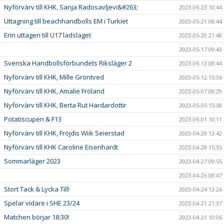
Nyförvärv till KHK, Sanja Radosavljevi&#263;
2023-05-23 10:44
Uttagning till beachhandbolls EM i Turkiet
2023-05-21 08:44
Erin uttagen till U17 ladslaget
2023-05-20 21:48
2023-05-17 09:43
Svenska Handbollsförbundets Riksläger 2
2023-05-13 08:44
Nyförvärv till KHK, Mille Gröntved
2023-05-12 15:36
Nyförvärv till KHK, Amalie Fröland
2023-05-07 08:29
Nyförvärv till KHK, Berta Rut Hardardottir
2023-05-05 15:38
Potatiscupen & F13
2023-05-01 10:11
Nyförvärv till KHK, Fröjdis Wiik Seierstad
2023-04-29 13:42
Nyförvärv till KHK Caroline Eisenhardt
2023-04-28 15:55
Sommarläger 2023
2023-04-27 09:55
2023-04-26 08:47
Stort Tack & Lycka Till!
2023-04-24 13:26
Spelar vidare i SHE 23/24
2023-04-21 21:37
Matchen börjar 18:30!
2023-04-21 10:06