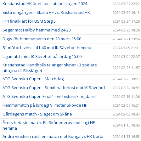
Kristianstad HK är ett av slutspelslagen 2024
2024-03-27 22:22
Sista omgången - Skara HF vs. Kristianstad HK
2024-03-27 16:13
F14 finalklart för USM Steg 5
2024-03-24 17:26
Seger mot Hallby hemma med 24-23
2024-03-23 19:26
Dags för hemmamatch den 23 mars 15:00
2024-03-21 23:56
81 mål och vinst - 41-40 mot IK Sävehof hemma
2024-03-09 21:01
Ligamatch mot IK Sävehof på lördag 15:00
2024-03-04 22:07
Kristianstad Handbolls talanger skiner - 3 spelare
2024-02-25 11:57
uttagna till Rikslägret
ATG Svenska Cupen - Matchdag
2024-02-25 10:23
ATG Svenska Cupen - Semifinalförlust mot IK Sävehof
2024-02-24 18:53
ATG Svenska Cupen Final4 - En historisk höjdare!
2024-02-19 11:06
Hemmamatch på lördag! Vi möter Skövde HF
2024-02-05 16:21
Gårdagens match - Slaget om Skåne
2024-02-03 10:43
Årets hetaste match: Ett Skånederby mot Lugi HF
2024-01-15 10:45
hemma
Andra vinsten i rad i en match mot Kungälvs HK borta
2024-01-13 16:53