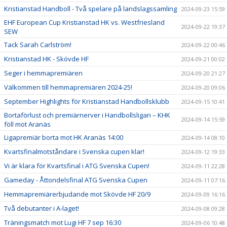
Kristianstad Handboll - Två spelare på landslagssamling
2024-09-23 15:59
EHF European Cup Kristianstad HK vs. Westfriesland
2024-09-22 19:37
SEW
Tack Sarah Carlström!
2024-09-22 00:46
Kristianstad HK - Skövde HF
2024-09-21 00:02
Seger i hemmapremiären
2024-09-20 21:27
Välkommen till hemmapremiären 2024-25!
2024-09-20 09:06
September Highlights för Kristianstad Handbollsklubb
2024-09-15 10:41
Bortaförlust och premiärnerver i Handbollsligan – KHK
2024-09-14 15:59
föll mot Aranäs
Ligapremiär borta mot HK Aranäs 14:00
2024-09-14 08:10
Kvartsfinalmotståndare i Svenska cupen klar!
2024-09-12 19:33
Vi är klara för Kvartsfinal i ATG Svenska Cupen!
2024-09-11 22:28
Gameday - Åttondelsfinal ATG Svenska Cupen
2024-09-11 07:16
Hemmapremiärerbjudande mot Skövde HF 20/9
2024-09-09 16:16
Två debutanter i A-laget!
2024-09-08 09:28
Träningsmatch mot Lugi HF 7 sep 16:30
2024-09-06 10:48