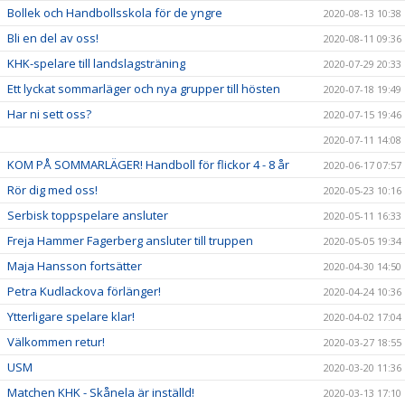
Bollek och Handbollsskola för de yngre
2020-08-13 10:38
Bli en del av oss!
2020-08-11 09:36
KHK-spelare till landslagsträning
2020-07-29 20:33
Ett lyckat sommarläger och nya grupper till hösten
2020-07-18 19:49
Har ni sett oss?
2020-07-15 19:46
2020-07-11 14:08
KOM PÅ SOMMARLÄGER! Handboll för flickor 4 - 8 år
2020-06-17 07:57
Rör dig med oss!
2020-05-23 10:16
Serbisk toppspelare ansluter
2020-05-11 16:33
Freja Hammer Fagerberg ansluter till truppen
2020-05-05 19:34
Maja Hansson fortsätter
2020-04-30 14:50
Petra Kudlackova förlänger!
2020-04-24 10:36
Ytterligare spelare klar!
2020-04-02 17:04
Välkommen retur!
2020-03-27 18:55
USM
2020-03-20 11:36
Matchen KHK - Skånela är inställd!
2020-03-13 17:10