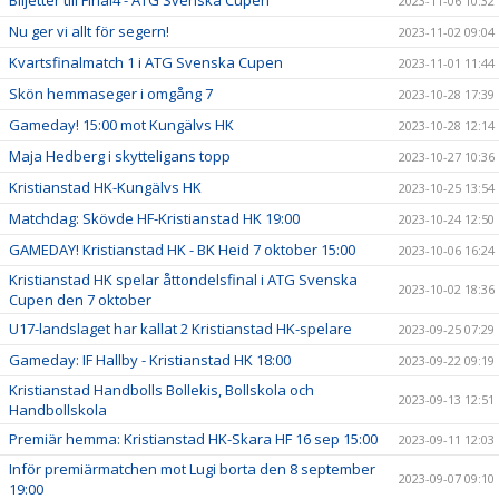
Biljetter till Final4 - ATG Svenska Cupen
2023-11-06 10:32
Nu ger vi allt för segern!
2023-11-02 09:04
Kvartsfinalmatch 1 i ATG Svenska Cupen
2023-11-01 11:44
Skön hemmaseger i omgång 7
2023-10-28 17:39
Gameday! 15:00 mot Kungälvs HK
2023-10-28 12:14
Maja Hedberg i skytteligans topp
2023-10-27 10:36
Kristianstad HK-Kungälvs HK
2023-10-25 13:54
Matchdag: Skövde HF-Kristianstad HK 19:00
2023-10-24 12:50
GAMEDAY! Kristianstad HK - BK Heid 7 oktober 15:00
2023-10-06 16:24
Kristianstad HK spelar åttondelsfinal i ATG Svenska
2023-10-02 18:36
Cupen den 7 oktober
U17-landslaget har kallat 2 Kristianstad HK-spelare
2023-09-25 07:29
Gameday: IF Hallby - Kristianstad HK 18:00
2023-09-22 09:19
Kristianstad Handbolls Bollekis, Bollskola och
2023-09-13 12:51
Handbollskola
Premiär hemma: Kristianstad HK-Skara HF 16 sep 15:00
2023-09-11 12:03
Inför premiärmatchen mot Lugi borta den 8 september
2023-09-07 09:10
19:00