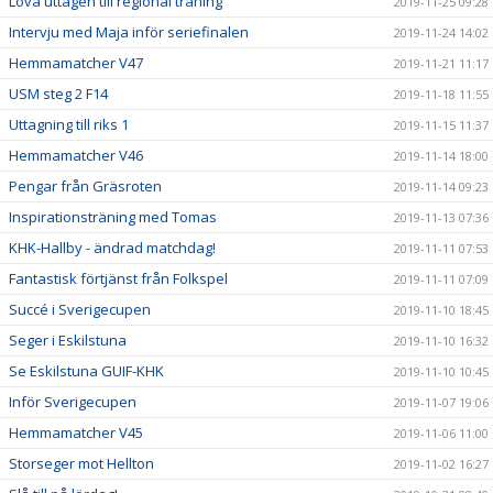
Lova uttagen till regional träning
2019-11-25 09:28
Intervju med Maja inför seriefinalen
2019-11-24 14:02
Hemmamatcher V47
2019-11-21 11:17
USM steg 2 F14
2019-11-18 11:55
Uttagning till riks 1
2019-11-15 11:37
Hemmamatcher V46
2019-11-14 18:00
Pengar från Gräsroten
2019-11-14 09:23
Inspirationsträning med Tomas
2019-11-13 07:36
KHK-Hallby - ändrad matchdag!
2019-11-11 07:53
Fantastisk förtjänst från Folkspel
2019-11-11 07:09
Succé i Sverigecupen
2019-11-10 18:45
Seger i Eskilstuna
2019-11-10 16:32
Se Eskilstuna GUIF-KHK
2019-11-10 10:45
Inför Sverigecupen
2019-11-07 19:06
Hemmamatcher V45
2019-11-06 11:00
Storseger mot Hellton
2019-11-02 16:27