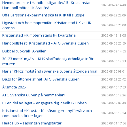
Hemmapremiär i Handbollsligan ikväll!– Kristianstad
2025-09-24 14:40
Handboll möter HK Aranäs!
Uffe Larssons experiment ska ta KHK till slutspel
2025-09-22 22:09
Ligastart och hemmapremiär - Kristianstad HK vs HK
2025-09-20 20:08
Aranäs
Kristianstad HK möter Ystads IF i kvartsfinal
2025-09-12 19:05
Handbollsfest i Kristianstad – ATG Svenska Cupen!
2025-09-03 20:50
Dubbel cupkväll i A-hallen!
2025-09-02 14:55
30–23 mot Kungälv – KHK skaffade sig drömläge inför
2025-08-30 18:33
returen
Här är KHK:s motstånd i Svenska cupens åttondelsfinal
2025-08-30 09:01
Dags för åttondelsfinal i ATG Svenska Cupen!
2025-08-29 20:42
Årsmöte 2025
2025-08-10 17:53
ATG Svenska Cupen på hemmaplan!
2025-08-10 12:26
Bli en del av laget – engagera dig ideellt i klubben!
2025-08-07 09:49
Kristianstad HK rustar för säsongen – nyförvärv och
2025-08-05 19:24
comeback stärker laget
Heads up – säsongen smygstartar!
2025-08-01 17:56