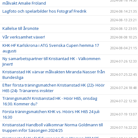
2024-08-16 14:30
målvakt Amalie Fröland
Lagfoto och spelarbilder hos Fotograf Fredrik
2024-08-14 21:35
2024-08-13 23:21
Kallelse till årsmöte
2024-08-12 23:05
Vår verksamhet växer!
2024-08-08 10:25
KHK-HF Karlskrona i ATG Svenska Cupen hemma 17
2024-08-04 21:15
augusti
Ny samarbetspartner till Kristiantad HK - Välkommen
2024-07-26 12:33
Jinert!
Kristianstad HK värvar målvakten Miranda Nasser från
2024-07-25 22:45
Bundesliga
Efter första träningsmatchen Kristianstad HK (22)- Höör
2024-07-24 18:48
H65 (24)- Tränarens insikter
Träningsmatch! Kristianstad HK - Höör H65, onsdag
2024-07-22 12:50
16:30. Kommer du?
Första träningsmatchen KHK vs. Höörs HK H65 24 juli
2024-07-19 13:07
16:30
Kristianstad Handboll välkomnar Norma Goldmann till
2024-07-16 22:22
truppen inför Säsongen 2024/25