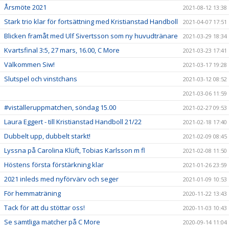
Årsmöte 2021
2021-08-12 13:38
Stark trio klar för fortsättning med Kristianstad Handboll
2021-04-07 17:51
Blicken framåt med Ulf Sivertsson som ny huvudtränare
2021-03-29 18:34
Kvartsfinal 3:5, 27 mars, 16.00, C More
2021-03-23 17:41
Välkommen Siw!
2021-03-17 19:28
Slutspel och vinstchans
2021-03-12 08:52
2021-03-06 11:59
#viställeruppmatchen, söndag 15.00
2021-02-27 09:53
Laura Eggert - till Kristianstad Handboll 21/22
2021-02-18 17:40
Dubbelt upp, dubbelt starkt!
2021-02-09 08:45
Lyssna på Carolina Klüft, Tobias Karlsson m fl
2021-02-08 11:50
Höstens första förstärkning klar
2021-01-26 23:59
2021 inleds med nyförvärv och seger
2021-01-09 10:53
För hemmaträning
2020-11-22 13:43
Tack för att du stöttar oss!
2020-11-03 10:43
Se samtliga matcher på C More
2020-09-14 11:04