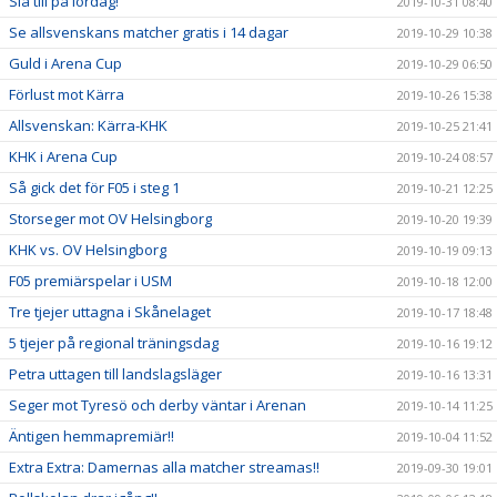
Slå till på lördag!
2019-10-31 08:40
Se allsvenskans matcher gratis i 14 dagar
2019-10-29 10:38
Guld i Arena Cup
2019-10-29 06:50
Förlust mot Kärra
2019-10-26 15:38
Allsvenskan: Kärra-KHK
2019-10-25 21:41
KHK i Arena Cup
2019-10-24 08:57
Så gick det för F05 i steg 1
2019-10-21 12:25
Storseger mot OV Helsingborg
2019-10-20 19:39
KHK vs. OV Helsingborg
2019-10-19 09:13
F05 premiärspelar i USM
2019-10-18 12:00
Tre tjejer uttagna i Skånelaget
2019-10-17 18:48
5 tjejer på regional träningsdag
2019-10-16 19:12
Petra uttagen till landslagsläger
2019-10-16 13:31
Seger mot Tyresö och derby väntar i Arenan
2019-10-14 11:25
Äntigen hemmapremiär!!
2019-10-04 11:52
Extra Extra: Damernas alla matcher streamas!!
2019-09-30 19:01