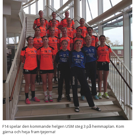
HANDBOLLSSKOLA
PARTNERSKAP
FÖRENINGEN
OM OSS
KONTAKT
F14 spelar den kommande helgen USM steg 3 på hemmaplan. Kom
gärna och heja fram tjejerna!