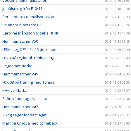
Veckans hemmamatcher
2019-12-20 08:03
Julhälsning från F10/11
2019-12-18 10:36
Serieledare i damallsvenskan
2019-12-16 07:33
En andra plats i steg 2
2019-12-16 07:26
Caroline Månsson tillbaka i KHK
2019-12-11 10:19
Hemmamatcher V50
2019-12-11 09:18
USM steg 2 F14 14-15 december
2019-12-09 09:14
Lova på regional träningsdag
2019-12-06 12:48
Seger mot Nacka
2019-12-06 09:00
Hemmamatcher V49
2019-12-04 09:35
F07/08 på träning med Tomas
2019-12-04 08:33
KHK vs. Nacka
2019-12-02 08:37
Skön vändning i Halmstad
2019-12-02 07:46
Hemmamatcher V47
2019-11-29 10:50
Viktig seger för damlaget
2019-11-27 10:12
Martina Crhová med comeback
2019-11-27 10:00