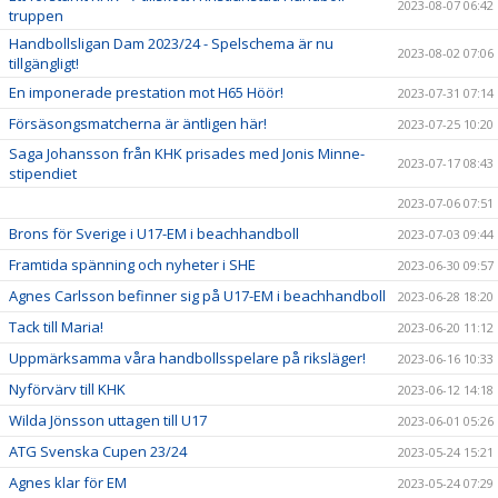
2023-08-07 06:42
truppen
Handbollsligan Dam 2023/24 - Spelschema är nu
2023-08-02 07:06
tillgängligt!
En imponerade prestation mot H65 Höör!
2023-07-31 07:14
Försäsongsmatcherna är äntligen här!
2023-07-25 10:20
Saga Johansson från KHK prisades med Jonis Minne-
2023-07-17 08:43
stipendiet
2023-07-06 07:51
Brons för Sverige i U17-EM i beachhandboll
2023-07-03 09:44
Framtida spänning och nyheter i SHE
2023-06-30 09:57
Agnes Carlsson befinner sig på U17-EM i beachhandboll
2023-06-28 18:20
Tack till Maria!
2023-06-20 11:12
Uppmärksamma våra handbollsspelare på riksläger!
2023-06-16 10:33
Nyförvärv till KHK
2023-06-12 14:18
Wilda Jönsson uttagen till U17
2023-06-01 05:26
ATG Svenska Cupen 23/24
2023-05-24 15:21
Agnes klar för EM
2023-05-24 07:29