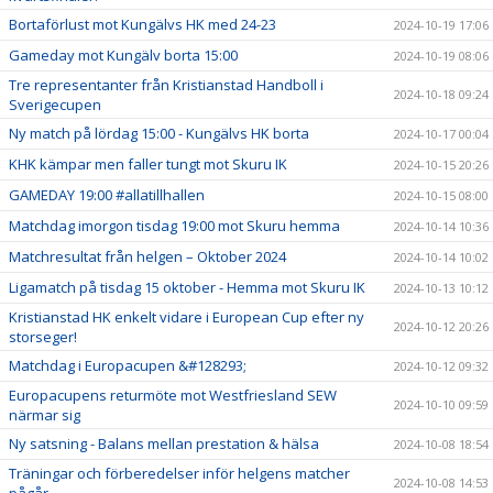
Bortaförlust mot Kungälvs HK med 24-23
2024-10-19 17:06
Gameday mot Kungälv borta 15:00
2024-10-19 08:06
Tre representanter från Kristianstad Handboll i
2024-10-18 09:24
Sverigecupen
Ny match på lördag 15:00 - Kungälvs HK borta
2024-10-17 00:04
KHK kämpar men faller tungt mot Skuru IK
2024-10-15 20:26
GAMEDAY 19:00 #allatillhallen
2024-10-15 08:00
Matchdag imorgon tisdag 19:00 mot Skuru hemma
2024-10-14 10:36
Matchresultat från helgen – Oktober 2024
2024-10-14 10:02
Ligamatch på tisdag 15 oktober - Hemma mot Skuru IK
2024-10-13 10:12
Kristianstad HK enkelt vidare i European Cup efter ny
2024-10-12 20:26
storseger!
Matchdag i Europacupen &#128293;
2024-10-12 09:32
Europacupens returmöte mot Westfriesland SEW
2024-10-10 09:59
närmar sig
Ny satsning - Balans mellan prestation & hälsa
2024-10-08 18:54
Träningar och förberedelser inför helgens matcher
2024-10-08 14:53