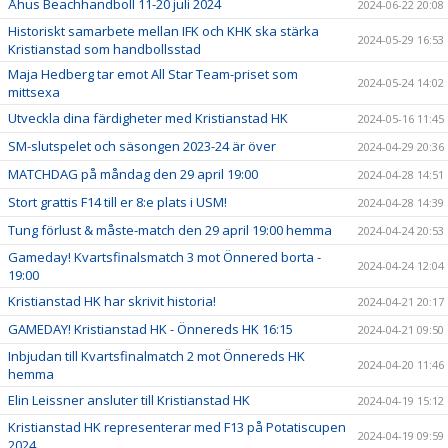
Åhus Beachhandboll 11-20 juli 2024
2024-06-22 20:08
Historiskt samarbete mellan IFK och KHK ska stärka
2024-05-29 16:53
Kristianstad som handbollsstad
Maja Hedberg tar emot All Star Team-priset som
2024-05-24 14:02
mittsexa
Utveckla dina färdigheter med Kristianstad HK
2024-05-16 11:45
SM-slutspelet och säsongen 2023-24 är över
2024-04-29 20:36
MATCHDAG på måndag den 29 april 19:00
2024-04-28 14:51
Stort grattis F14 till er 8:e plats i USM!
2024-04-28 14:39
Tung förlust & måste-match den 29 april 19:00 hemma
2024-04-24 20:53
Gameday! Kvartsfinalsmatch 3 mot Önnered borta -
2024-04-24 12:04
19:00
Kristianstad HK har skrivit historia!
2024-04-21 20:17
GAMEDAY! Kristianstad HK - Önnereds HK 16:15
2024-04-21 09:50
Inbjudan till Kvartsfinalmatch 2 mot Önnereds HK
2024-04-20 11:46
hemma
Elin Leissner ansluter till Kristianstad HK
2024-04-19 15:12
Kristianstad HK representerar med F13 på Potatiscupen
2024-04-19 09:59
2024