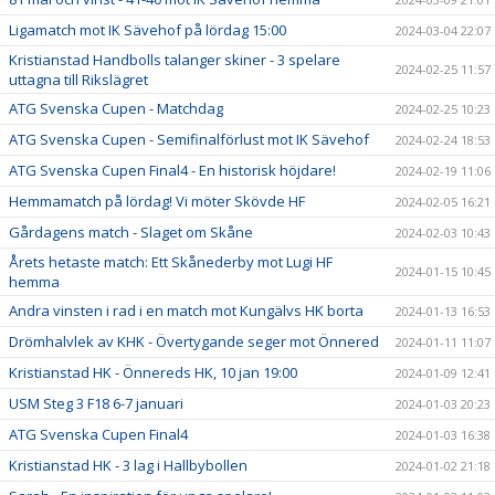
Ligamatch mot IK Sävehof på lördag 15:00
2024-03-04 22:07
Kristianstad Handbolls talanger skiner - 3 spelare
2024-02-25 11:57
uttagna till Rikslägret
ATG Svenska Cupen - Matchdag
2024-02-25 10:23
ATG Svenska Cupen - Semifinalförlust mot IK Sävehof
2024-02-24 18:53
ATG Svenska Cupen Final4 - En historisk höjdare!
2024-02-19 11:06
Hemmamatch på lördag! Vi möter Skövde HF
2024-02-05 16:21
Gårdagens match - Slaget om Skåne
2024-02-03 10:43
Årets hetaste match: Ett Skånederby mot Lugi HF
2024-01-15 10:45
hemma
Andra vinsten i rad i en match mot Kungälvs HK borta
2024-01-13 16:53
Drömhalvlek av KHK - Övertygande seger mot Önnered
2024-01-11 11:07
Kristianstad HK - Önnereds HK, 10 jan 19:00
2024-01-09 12:41
USM Steg 3 F18 6-7 januari
2024-01-03 20:23
ATG Svenska Cupen Final4
2024-01-03 16:38
Kristianstad HK - 3 lag i Hallbybollen
2024-01-02 21:18