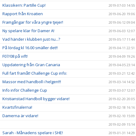
Klassikern: Partille Cup!
2019-07-03 14:55
Rapport från Kroatien
2019-06-20 19:06
Framgångar för våra yngre tjejer!
2019-06-12 09:04
Ny spelare klar för Damer A!
2019-06-03 12:07
Vad händer i klubben just nu...?
2019-05-17 11:44
På lördag kl 16.00 smäller det!!
2019-04-11 22:51
F07/08 på vift!
2019-04-09 19:26
Uppdatering från Gran Canaria
2019-04-05 23:14
Full fart framåt! Challenge Cup info:
2019-03-21 12:42
Massor med handboll i helgen!!!
2019-03-14 14:52
Info inför Challenge Cup
2019-03-07 12:07
Kristianstad Handboll bygger vidare!
2019-02-20 20:05
Kvartsfinalerna!
2019-02-18 16:16
Damerna är vidare!
2019-02-10 15:09
2019-02-09 15:14
Sarah - Månadens spelare i SHE!
2019-01-31 14:29