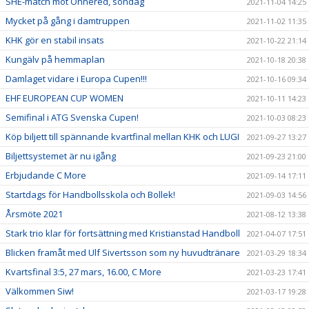
SHE-match mot Önnered, söndag
2021-11-04 14:25
Mycket på gång i damtruppen
2021-11-02 11:35
KHK gör en stabil insats
2021-10-22 21:14
Kungälv på hemmaplan
2021-10-18 20:38
Damlaget vidare i Europa Cupen!!!
2021-10-16 09:34
EHF EUROPEAN CUP WOMEN
2021-10-11 14:23
Semifinal i ATG Svenska Cupen!
2021-10-03 08:23
Köp biljett till spännande kvartfinal mellan KHK och LUGI
2021-09-27 13:27
Biljettsystemet är nu igång
2021-09-23 21:00
Erbjudande C More
2021-09-14 17:11
Startdags för Handbollsskola och Bollek!
2021-09-03 14:56
Årsmöte 2021
2021-08-12 13:38
Stark trio klar för fortsättning med Kristianstad Handboll
2021-04-07 17:51
Blicken framåt med Ulf Sivertsson som ny huvudtränare
2021-03-29 18:34
Kvartsfinal 3:5, 27 mars, 16.00, C More
2021-03-23 17:41
Välkommen Siw!
2021-03-17 19:28