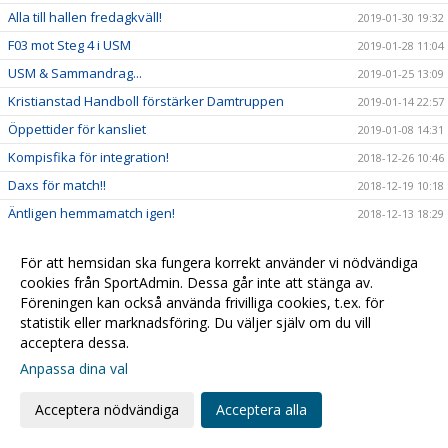
Alla till hallen fredagkväll!
2019-01-30 19:32
F03 mot Steg 4 i USM
2019-01-28 11:04
USM & Sammandrag...
2019-01-25 13:09
Kristianstad Handboll förstärker Damtruppen
2019-01-14 22:57
Öppettider för kansliet
2019-01-08 14:31
Kompisfika för integration!
2018-12-26 10:46
Daxs för match!!
2018-12-19 10:18
Äntligen hemmamatch igen!
2018-12-13 18:29
Veckans tillbakablick: Ulf Schefvert
2018-12-10 21:49
För att hemsidan ska fungera korrekt använder vi nödvändiga
Fullt med handboll i helgen!
2018-11-30 14:24
cookies från SportAdmin. Dessa går inte att stänga av.
Lottningen klar - vi möter...
2018-11-22 11:25
Föreningen kan också använda frivilliga cookies, t.ex. för
statistik eller marknadsföring. Du väljer själv om du vill
Lottning Challenge Cup
2018-11-22 10:02
acceptera dessa.
En poäng mot Skara!
2018-11-14 23:07
Anpassa dina val
Framgångar för Skånelagen i Sverige Cupen
2018-11-12 16:16
Matchanalys #2
Acceptera nödvändiga
Acceptera alla
2018-11-10 21:56
Damerna vinner andra matchen!
2018-11-10 20:31