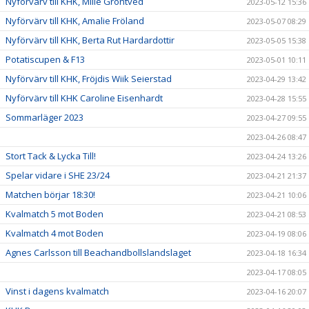
Nyförvärv till KHK, Mille Gröntved
2023-05-12 15:36
Nyförvärv till KHK, Amalie Fröland
2023-05-07 08:29
Nyförvärv till KHK, Berta Rut Hardardottir
2023-05-05 15:38
Potatiscupen & F13
2023-05-01 10:11
Nyförvärv till KHK, Fröjdis Wiik Seierstad
2023-04-29 13:42
Nyförvärv till KHK Caroline Eisenhardt
2023-04-28 15:55
Sommarläger 2023
2023-04-27 09:55
2023-04-26 08:47
Stort Tack & Lycka Till!
2023-04-24 13:26
Spelar vidare i SHE 23/24
2023-04-21 21:37
Matchen börjar 18:30!
2023-04-21 10:06
Kvalmatch 5 mot Boden
2023-04-21 08:53
Kvalmatch 4 mot Boden
2023-04-19 08:06
Agnes Carlsson till Beachandbollslandslaget
2023-04-18 16:34
2023-04-17 08:05
Vinst i dagens kvalmatch
2023-04-16 20:07