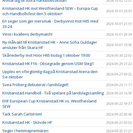
Anmäl dig till Stora handbollsskolan
2024-10-02 12:31
Kristianstad HK mot Westfriesland SEW – Europa Cup
2024-10-01 23:47
och Handbollsfest den 5 oktober!
En seger som ger mersmak - Derbyvinst mot H65 med
2024-10-01 21:51
33-24
Vinst i kvällens derbymatch!
2024-10-01 20:34
Ny målvakt till Kristianstad HK – Anne Sofia Guldager
2024-10-01 13:50
ansluter från Skara HF
Skånederby mot Höör H65 tisdag 1 oktober 19:00
2024-09-30 22:02
Kristianstad HK F16 - Obsegrade genom USM Steg1
2024-09-29 21:22
Upplev en oförglömlig dag på Kristianstad Arena den
2024-09-27 09:22
5:e oktober
Svea Fröberg debuterar i landslaget!
2024-09-25 11:17
Kristianstad Handboll - Två spelare på landslagssamling
2024-09-23 15:59
EHF European Cup Kristianstad HK vs. Westfriesland
2024-09-22 19:37
SEW
Tack Sarah Carlström!
2024-09-22 00:46
Kristianstad HK - Skövde HF
2024-09-21 00:02
Seger i hemmapremiären
2024-09-20 21:27