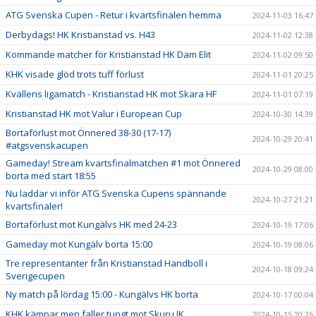
ATG Svenska Cupen - Retur i kvartsfinalen hemma
2024-11-03 16:47
Derbydags! HK Kristianstad vs. H43
2024-11-02 12:38
Kommande matcher för Kristianstad HK Dam Elit
2024-11-02 09:50
KHK visade glöd trots tuff förlust
2024-11-01 20:25
Kvällens ligamatch - Kristianstad HK mot Skara HF
2024-11-01 07:19
Kristianstad HK mot Valur i European Cup
2024-10-30 14:39
Bortaförlust mot Önnered 38-30 (17-17)
2024-10-29 20:41
#atgsvenskacupen
Gameday! Stream kvartsfinalmatchen #1 mot Önnered
2024-10-29 08:00
borta med start 18:55
Nu laddar vi inför ATG Svenska Cupens spännande
2024-10-27 21:21
kvartsfinaler!
Bortaförlust mot Kungälvs HK med 24-23
2024-10-19 17:06
Gameday mot Kungälv borta 15:00
2024-10-19 08:06
Tre representanter från Kristianstad Handboll i
2024-10-18 09:24
Sverigecupen
Ny match på lördag 15:00 - Kungälvs HK borta
2024-10-17 00:04
KHK kämpar men faller tungt mot Skuru IK
2024-10-15 20:26