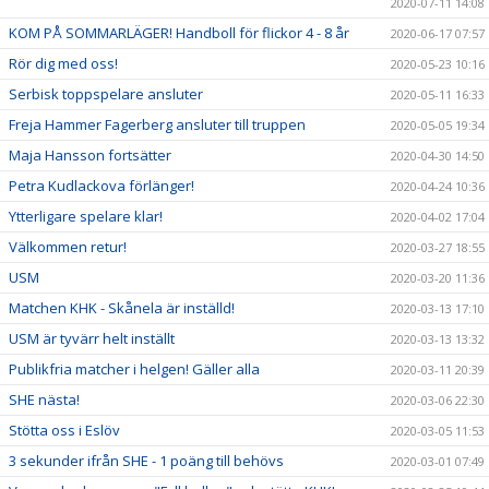
2020-07-11 14:08
KOM PÅ SOMMARLÄGER! Handboll för flickor 4 - 8 år
2020-06-17 07:57
Rör dig med oss!
2020-05-23 10:16
Serbisk toppspelare ansluter
2020-05-11 16:33
Freja Hammer Fagerberg ansluter till truppen
2020-05-05 19:34
Maja Hansson fortsätter
2020-04-30 14:50
Petra Kudlackova förlänger!
2020-04-24 10:36
Ytterligare spelare klar!
2020-04-02 17:04
Välkommen retur!
2020-03-27 18:55
USM
2020-03-20 11:36
Matchen KHK - Skånela är inställd!
2020-03-13 17:10
USM är tyvärr helt inställt
2020-03-13 13:32
Publikfria matcher i helgen! Gäller alla
2020-03-11 20:39
SHE nästa!
2020-03-06 22:30
Stötta oss i Eslöv
2020-03-05 11:53
3 sekunder ifrån SHE - 1 poäng till behövs
2020-03-01 07:49