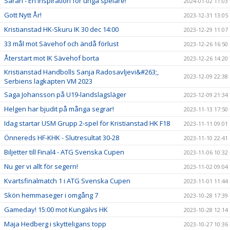
Sarah - En inspiration för unga spelare!
2024-01-02 11:03
Gott Nytt År!
2023-12-31 13:05
Kristianstad HK-Skuru IK 30 dec 14:00
2023-12-29 11:07
33 mål mot Sävehof och ändå förlust
2023-12-26 16:50
Återstart mot IK Sävehof borta
2023-12-26 14:20
Kristianstad Handbolls Sanja Radosavljevi&#263;,
2023-12-09 22:38
Serbiens lagkapten VM 2023
Saga Johansson på U19-landslagsläger
2023-12-09 21:34
Helgen har bjudit på många segrar!
2023-11-13 17:50
Idag startar USM Grupp 2-spel för Kristianstad HK F18
2023-11-11 09:01
Önnereds HF-KHK - Slutresultat 30-28
2023-11-10 22:41
Biljetter till Final4 - ATG Svenska Cupen
2023-11-06 10:32
Nu ger vi allt för segern!
2023-11-02 09:04
Kvartsfinalmatch 1 i ATG Svenska Cupen
2023-11-01 11:44
Skön hemmaseger i omgång 7
2023-10-28 17:39
Gameday! 15:00 mot Kungälvs HK
2023-10-28 12:14
Maja Hedberg i skytteligans topp
2023-10-27 10:36