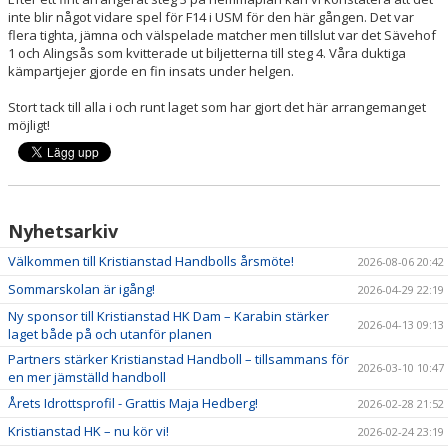
HANDBOLLSSKOLA
inte blir något vidare spel för F14 i USM för den här gången. Det var
flera tighta, jämna och välspelade matcher men tillslut var det Sävehof
1 och Alingsås som kvitterade ut biljetterna till steg 4. Våra duktiga
PARTNERSKAP
kämpartjejer gjorde en fin insats under helgen.
FÖRENINGEN
Stort tack till alla i och runt laget som har gjort det här arrangemanget
möjligt!
OM OSS
KONTAKT
Nyhetsarkiv
Välkommen till Kristianstad Handbolls årsmöte!
2026-08-06 20:42
Sommarskolan är igång!
2026-04-29 22:19
Ny sponsor till Kristianstad HK Dam – Karabin stärker
2026-04-13 09:13
laget både på och utanför planen
Partners stärker Kristianstad Handboll – tillsammans för
2026-03-10 10:47
en mer jämställd handboll
Årets Idrottsprofil - Grattis Maja Hedberg!
2026-02-28 21:52
Kristianstad HK – nu kör vi!
2026-02-24 23:19