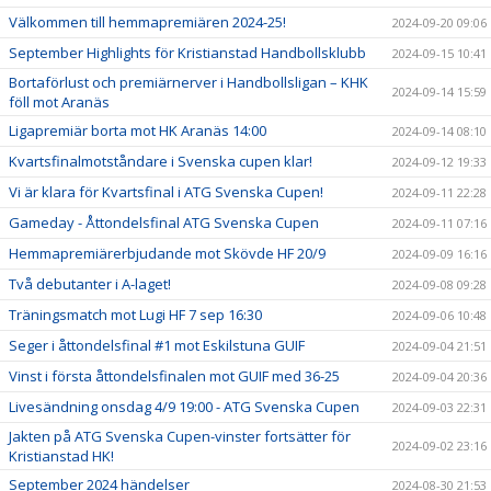
Välkommen till hemmapremiären 2024-25!
2024-09-20 09:06
September Highlights för Kristianstad Handbollsklubb
2024-09-15 10:41
Bortaförlust och premiärnerver i Handbollsligan – KHK
2024-09-14 15:59
föll mot Aranäs
Ligapremiär borta mot HK Aranäs 14:00
2024-09-14 08:10
Kvartsfinalmotståndare i Svenska cupen klar!
2024-09-12 19:33
Vi är klara för Kvartsfinal i ATG Svenska Cupen!
2024-09-11 22:28
Gameday - Åttondelsfinal ATG Svenska Cupen
2024-09-11 07:16
Hemmapremiärerbjudande mot Skövde HF 20/9
2024-09-09 16:16
Två debutanter i A-laget!
2024-09-08 09:28
Träningsmatch mot Lugi HF 7 sep 16:30
2024-09-06 10:48
Seger i åttondelsfinal #1 mot Eskilstuna GUIF
2024-09-04 21:51
Vinst i första åttondelsfinalen mot GUIF med 36-25
2024-09-04 20:36
Livesändning onsdag 4/9 19:00 - ATG Svenska Cupen
2024-09-03 22:31
Jakten på ATG Svenska Cupen-vinster fortsätter för
2024-09-02 23:16
Kristianstad HK!
September 2024 händelser
2024-08-30 21:53