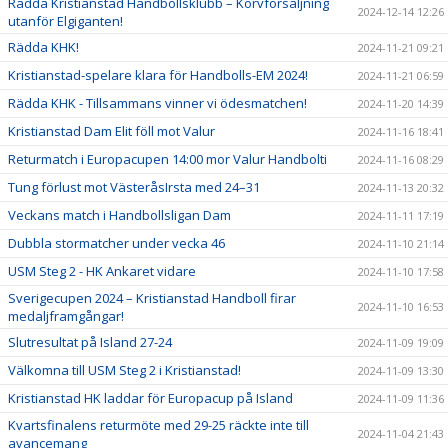
Rädda Kristianstad Handbollsklubb – Korvförsäljning
2024-12-14 12:26
utanför Elgiganten!
Rädda KHK!
2024-11-21 09:21
Kristianstad-spelare klara för Handbolls-EM 2024!
2024-11-21 06:59
Rädda KHK - Tillsammans vinner vi ödesmatchen!
2024-11-20 14:39
Kristianstad Dam Elit föll mot Valur
2024-11-16 18:41
Returmatch i Europacupen 14:00 mor Valur Handbolti
2024-11-16 08:29
Tung förlust mot VästeråsIrsta med 24–31
2024-11-13 20:32
Veckans match i Handbollsligan Dam
2024-11-11 17:19
Dubbla stormatcher under vecka 46
2024-11-10 21:14
USM Steg 2 - HK Ankaret vidare
2024-11-10 17:58
Sverigecupen 2024 – Kristianstad Handboll firar
2024-11-10 16:53
medaljframgångar!
Slutresultat på Island 27-24
2024-11-09 19:09
Välkomna till USM Steg 2 i Kristianstad!
2024-11-09 13:30
Kristianstad HK laddar för Europacup på Island
2024-11-09 11:36
Kvartsfinalens returmöte med 29-25 räckte inte till
2024-11-04 21:43
avancemang