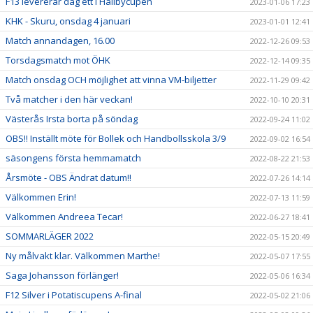
F13 levererar dag ett i Hallbycupen
2023-01-06 17:23
KHK - Skuru, onsdag 4 januari
2023-01-01 12:41
Match annandagen, 16.00
2022-12-26 09:53
Torsdagsmatch mot ÖHK
2022-12-14 09:35
Match onsdag OCH möjlighet att vinna VM-biljetter
2022-11-29 09:42
Två matcher i den här veckan!
2022-10-10 20:31
Västerås Irsta borta på söndag
2022-09-24 11:02
OBS!! Inställt möte för Bollek och Handbollsskola 3/9
2022-09-02 16:54
säsongens första hemmamatch
2022-08-22 21:53
Årsmöte - OBS Ändrat datum!!
2022-07-26 14:14
Välkommen Erin!
2022-07-13 11:59
Välkommen Andreea Tecar!
2022-06-27 18:41
SOMMARLÄGER 2022
2022-05-15 20:49
Ny målvakt klar. Välkommen Marthe!
2022-05-07 17:55
Saga Johansson förlänger!
2022-05-06 16:34
F12 Silver i Potatiscupens A-final
2022-05-02 21:06