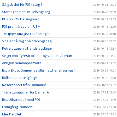
Så gick det för F05 i steg 1
2019-10-21 12:25
Storseger mot OV Helsingborg
2019-10-20 19:39
KHK vs. OV Helsingborg
2019-10-19 09:13
F05 premiärspelar i USM
2019-10-18 12:00
Tre tjejer uttagna i Skånelaget
2019-10-17 18:48
5 tjejer på regional träningsdag
2019-10-16 19:12
Petra uttagen till landslagsläger
2019-10-16 13:31
Seger mot Tyresö och derby väntar i Arenan
2019-10-14 11:25
Äntigen hemmapremiär!!
2019-10-04 11:52
Extra Extra: Damernas alla matcher streamas!!
2019-09-30 19:01
Bollskolan drar igång!!
2019-09-06 12:18
Reserapport från Danmark!
2019-08-19 13:02
Träningsmatcher för Damer A
2019-07-31 13:18
Beachhandboll med F09
2019-07-25 11:19
Framgång i sanden!
2019-07-17 13:00
Mer Partille!
2019-07-05 17:21