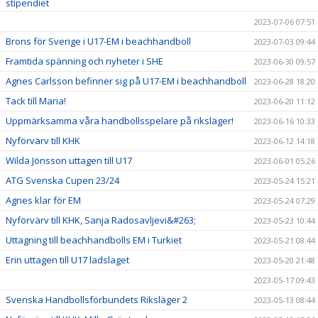
stipendiet
2023-07-06 07:51
Brons för Sverige i U17-EM i beachhandboll
2023-07-03 09:44
Framtida spänning och nyheter i SHE
2023-06-30 09:57
Agnes Carlsson befinner sig på U17-EM i beachhandboll
2023-06-28 18:20
Tack till Maria!
2023-06-20 11:12
Uppmärksamma våra handbollsspelare på riksläger!
2023-06-16 10:33
Nyförvärv till KHK
2023-06-12 14:18
Wilda Jönsson uttagen till U17
2023-06-01 05:26
ATG Svenska Cupen 23/24
2023-05-24 15:21
Agnes klar för EM
2023-05-24 07:29
Nyförvärv till KHK, Sanja Radosavljevi&#263;
2023-05-23 10:44
Uttagning till beachhandbolls EM i Turkiet
2023-05-21 08:44
Erin uttagen till U17 ladslaget
2023-05-20 21:48
2023-05-17 09:43
Svenska Handbollsförbundets Riksläger 2
2023-05-13 08:44