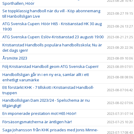
2023-08-28 10:47
Sporthallen, Höör
Se toppklassig handboll när du vill - Köp abonnemang
2023-08-27 19:15
till Hanbollsligan Live
ATG Svenska Cupen: Höör H65 - Kristianstad HK 30 aug
2023-08-26 13:27
19:00
ATG Svenska Cupen: Eslöv-Kristianstad 23 augusti 19:00
2023-08-21 21:25
Kristianstad Handbolls populära handbollsskola; Nu är
2023-08-20 22:36
det dags igen!
Årsmöte 2023
2023-08-09 10:06
Följ Kristianstad Handboll geom ATG Svenska Cupen!
2023-08-09 07:01
Handbollsligan går in i en ny era, samlar allt i ett
2023-08-08 08:06
enhetligt varumärke
Ett förstärkt KHK - 7 tillskott i Kristianstad Handboll-
2023-08-07 06:42
truppen
Handbollsligan Dam 2023/24 - Spelschema är nu
2023-08-02 07:06
tillgängligt!
En imponerade prestation mot H65 Höör!
2023-07-31 07:14
Försäsongsmatcherna är äntligen här!
2023-07-25 10:20
Saga Johansson från KHK prisades med Jonis Minne-
2023-07-17 08:43