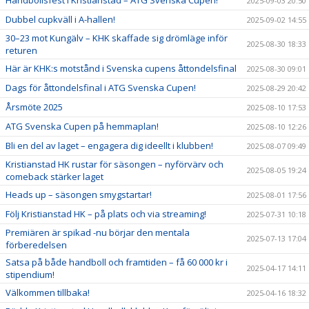
Handbollsfest i Kristianstad – ATG Svenska Cupen!
2025-09-03 20:50
Dubbel cupkväll i A-hallen!
2025-09-02 14:55
30–23 mot Kungälv – KHK skaffade sig drömläge inför
2025-08-30 18:33
returen
Här är KHK:s motstånd i Svenska cupens åttondelsfinal
2025-08-30 09:01
Dags för åttondelsfinal i ATG Svenska Cupen!
2025-08-29 20:42
Årsmöte 2025
2025-08-10 17:53
ATG Svenska Cupen på hemmaplan!
2025-08-10 12:26
Bli en del av laget – engagera dig ideellt i klubben!
2025-08-07 09:49
Kristianstad HK rustar för säsongen – nyförvärv och
2025-08-05 19:24
comeback stärker laget
Heads up – säsongen smygstartar!
2025-08-01 17:56
Följ Kristianstad HK – på plats och via streaming!
2025-07-31 10:18
Premiären är spikad -nu börjar den mentala
2025-07-13 17:04
förberedelsen
Satsa på både handboll och framtiden – få 60 000 kr i
2025-04-17 14:11
stipendium!
Välkommen tillbaka!
2025-04-16 18:32