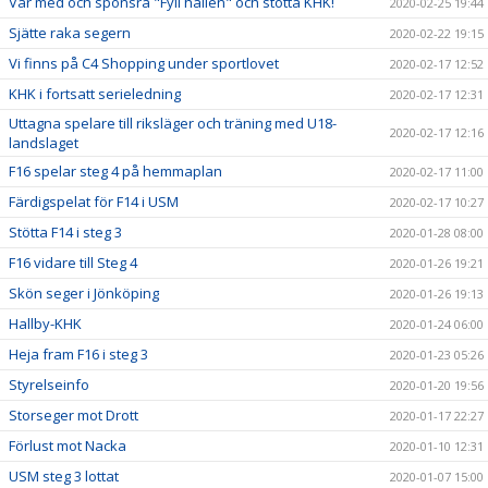
Var med och sponsra "Fyll hallen" och stötta KHK!
2020-02-25 19:44
Sjätte raka segern
2020-02-22 19:15
Vi finns på C4 Shopping under sportlovet
2020-02-17 12:52
KHK i fortsatt serieledning
2020-02-17 12:31
Uttagna spelare till riksläger och träning med U18-
2020-02-17 12:16
landslaget
F16 spelar steg 4 på hemmaplan
2020-02-17 11:00
Färdigspelat för F14 i USM
2020-02-17 10:27
Stötta F14 i steg 3
2020-01-28 08:00
F16 vidare till Steg 4
2020-01-26 19:21
Skön seger i Jönköping
2020-01-26 19:13
Hallby-KHK
2020-01-24 06:00
Heja fram F16 i steg 3
2020-01-23 05:26
Styrelseinfo
2020-01-20 19:56
Storseger mot Drott
2020-01-17 22:27
Förlust mot Nacka
2020-01-10 12:31
USM steg 3 lottat
2020-01-07 15:00