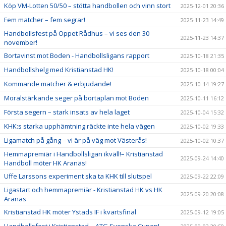
Köp VM-Lotten 50/50 – stötta handbollen och vinn stort
2025-12-01 20:36
Fem matcher – fem segrar!
2025-11-23 14:49
Handbollsfest på Öppet Rådhus – vi ses den 30
2025-11-23 14:37
november!
Bortavinst mot Boden - Handbollsligans rapport
2025-10-18 21:35
Handbollshelg med Kristianstad HK!
2025-10-18 00:04
Kommande matcher & erbjudande!
2025-10-14 19:27
Moralstärkande seger på bortaplan mot Boden
2025-10-11 16:12
Första segern – stark insats av hela laget
2025-10-04 15:32
KHK:s starka upphämtning räckte inte hela vägen
2025-10-02 19:33
Ligamatch på gång – vi är på väg mot Västerås!
2025-10-02 10:37
Hemmapremiär i Handbollsligan ikväll!– Kristianstad
2025-09-24 14:40
Handboll möter HK Aranäs!
Uffe Larssons experiment ska ta KHK till slutspel
2025-09-22 22:09
Ligastart och hemmapremiär - Kristianstad HK vs HK
2025-09-20 20:08
Aranäs
Kristianstad HK möter Ystads IF i kvartsfinal
2025-09-12 19:05