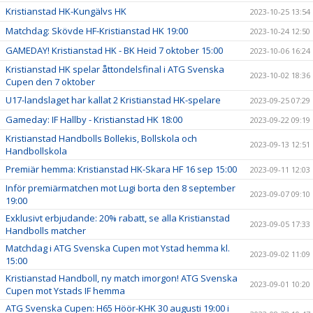
Kristianstad HK-Kungälvs HK
2023-10-25 13:54
Matchdag: Skövde HF-Kristianstad HK 19:00
2023-10-24 12:50
GAMEDAY! Kristianstad HK - BK Heid 7 oktober 15:00
2023-10-06 16:24
Kristianstad HK spelar åttondelsfinal i ATG Svenska
2023-10-02 18:36
Cupen den 7 oktober
U17-landslaget har kallat 2 Kristianstad HK-spelare
2023-09-25 07:29
Gameday: IF Hallby - Kristianstad HK 18:00
2023-09-22 09:19
Kristianstad Handbolls Bollekis, Bollskola och
2023-09-13 12:51
Handbollskola
Premiär hemma: Kristianstad HK-Skara HF 16 sep 15:00
2023-09-11 12:03
Inför premiärmatchen mot Lugi borta den 8 september
2023-09-07 09:10
19:00
Exklusivt erbjudande: 20% rabatt, se alla Kristianstad
2023-09-05 17:33
Handbolls matcher
Matchdag i ATG Svenska Cupen mot Ystad hemma kl.
2023-09-02 11:09
15:00
Kristianstad Handboll, ny match imorgon! ATG Svenska
2023-09-01 10:20
Cupen mot Ystads IF hemma
ATG Svenska Cupen: H65 Höör-KHK 30 augusti 19:00 i