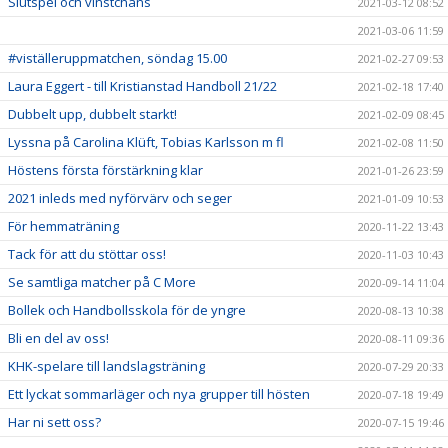
Slutspel och vinstchans
2021-03-12 08:52
2021-03-06 11:59
#viställeruppmatchen, söndag 15.00
2021-02-27 09:53
Laura Eggert - till Kristianstad Handboll 21/22
2021-02-18 17:40
Dubbelt upp, dubbelt starkt!
2021-02-09 08:45
Lyssna på Carolina Klüft, Tobias Karlsson m fl
2021-02-08 11:50
Höstens första förstärkning klar
2021-01-26 23:59
2021 inleds med nyförvärv och seger
2021-01-09 10:53
För hemmaträning
2020-11-22 13:43
Tack för att du stöttar oss!
2020-11-03 10:43
Se samtliga matcher på C More
2020-09-14 11:04
Bollek och Handbollsskola för de yngre
2020-08-13 10:38
Bli en del av oss!
2020-08-11 09:36
KHK-spelare till landslagsträning
2020-07-29 20:33
Ett lyckat sommarläger och nya grupper till hösten
2020-07-18 19:49
Har ni sett oss?
2020-07-15 19:46