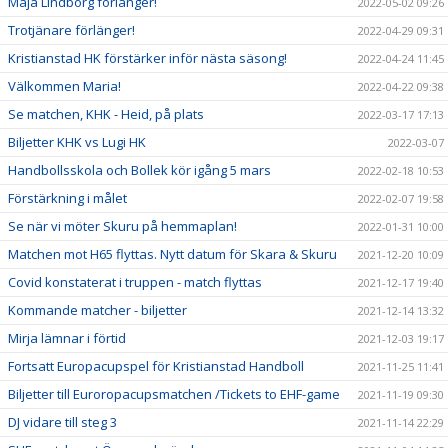
Maja Lindborg förlänger!
2022-05-02 09:26
Trotjänare förlänger!
2022-04-29 09:31
Kristianstad HK förstärker inför nästa säsong!
2022-04-24 11:45
Välkommen Maria!
2022-04-22 09:38
Se matchen, KHK - Heid, på plats
2022-03-17 17:13
Biljetter KHK vs Lugi HK
2022-03-07
Handbollsskola och Bollek kör igång 5 mars
2022-02-18 10:53
Förstärkning i målet
2022-02-07 19:58
Se när vi möter Skuru på hemmaplan!
2022-01-31 10:00
Matchen mot H65 flyttas. Nytt datum för Skara & Skuru
2021-12-20 10:09
Covid konstaterat i truppen - match flyttas
2021-12-17 19:40
Kommande matcher - biljetter
2021-12-14 13:32
Mirja lämnar i förtid
2021-12-03 19:17
Fortsatt Europacupspel för Kristianstad Handboll
2021-11-25 11:41
Biljetter till Euroropacupsmatchen /Tickets to EHF-game
2021-11-19 09:30
DJ vidare till steg 3
2021-11-14 22:29