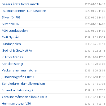
Seger i årets första match
2020-01-06 14:10
F03 mästarinnor i Lundaspelen
2020-01-06 14:07
Silver för F08
2020-01-06 14:04
Silver till F07
2020-01-06 14:02
F09 i Lundaspelen
2020-01-06 14:00
Gott Nytt År!
2019-12-31 15:21
Lundaspelen
2019-12-25 08:10
God Jul & Gott Nytt År
2019-12-22 08:16
KHK vs Aranäs
2019-12-20 17:36
Kansliet stängt
2019-12-20 08:08
Veckans hemmamatcher
2019-12-20 08:03
Julhälsning från F10/11
2019-12-18 10:36
Serieledare i damallsvenskan
2019-12-16 07:33
En andra plats i steg 2
2019-12-16 07:26
Caroline Månsson tillbaka i KHK
2019-12-11 10:19
Hemmamatcher V50
2019-12-11 09:18