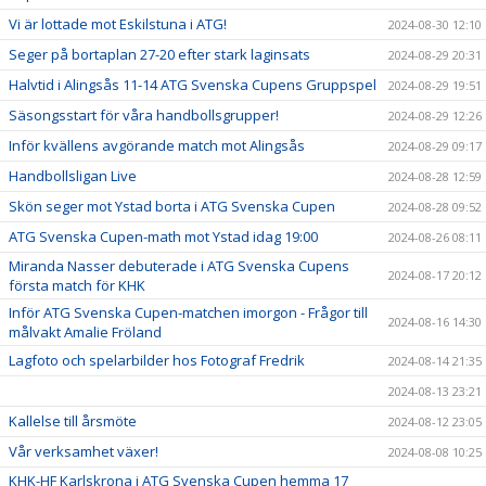
Vi är lottade mot Eskilstuna i ATG!
2024-08-30 12:10
Seger på bortaplan 27-20 efter stark laginsats
2024-08-29 20:31
Halvtid i Alingsås 11-14 ATG Svenska Cupens Gruppspel
2024-08-29 19:51
Säsongsstart för våra handbollsgrupper!
2024-08-29 12:26
Inför kvällens avgörande match mot Alingsås
2024-08-29 09:17
Handbollsligan Live
2024-08-28 12:59
Skön seger mot Ystad borta i ATG Svenska Cupen
2024-08-28 09:52
ATG Svenska Cupen-math mot Ystad idag 19:00
2024-08-26 08:11
Miranda Nasser debuterade i ATG Svenska Cupens
2024-08-17 20:12
första match för KHK
Inför ATG Svenska Cupen-matchen imorgon - Frågor till
2024-08-16 14:30
målvakt Amalie Fröland
Lagfoto och spelarbilder hos Fotograf Fredrik
2024-08-14 21:35
2024-08-13 23:21
Kallelse till årsmöte
2024-08-12 23:05
Vår verksamhet växer!
2024-08-08 10:25
KHK-HF Karlskrona i ATG Svenska Cupen hemma 17