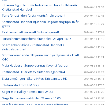
Johanna Sigurdardottir fortsätter sin handbollskarriär i
2024-04-18 09:30
Kristianstad Handboll
Tung förlust i den första kvartsfinalmatchen!
2024-04-17 20:43
Kristianstad Handboll bjuder in Ungdomslag upp 16 år
2024-04-16 23:29
gratis!
Ta chansen att vinna ett Slutspelspaket!
2024-04-16 17:09
Första hemmamatchen i slutspelet - 21 april 16:15
2024-04-13 14:16
Sparbanken Skåne - Kristianstad Handbolls
2024-04-13 11:27
slutspelspartner!
Stort välkomnande till Bjarne, vår nya dynamiska kraft i
2024-04-13 11:21
KHK!
Maja Hedberg - Supportrarnas favorit i februari
2024-03-31 18:16
Kristianstad HK är ett av slutspelslagen 2024
2024-03-27 22:22
Sista omgången - Skara HF vs. Kristianstad HK
2024-03-27 16:13
F14 finalklart för USM Steg 5
2024-03-24 17:26
Seger mot Hallby hemma med 24-23
2024-03-23 19:26
Dags för hemmamatch den 23 mars 15:00
2024-03-21 23:56
81 mål och vinst - 41-40 mot IK Sävehof hemma
2024-03-09 21:01