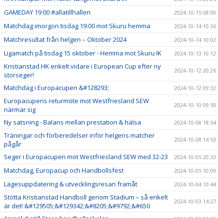
GAMEDAY 19:00 #allatillhallen
2024-10-15 08:00
Matchdag imorgon tisdag 19:00 mot Skuru hemma
2024-10-14 10:36
Matchresultat från helgen – Oktober 2024
2024-10-14 10:02
Ligamatch på tisdag 15 oktober - Hemma mot Skuru IK
2024-10-13 10:12
Kristianstad HK enkelt vidare i European Cup efter ny
2024-10-12 20:26
storseger!
Matchdag i Europacupen &#128293;
2024-10-12 09:32
Europacupens returmöte mot Westfriesland SEW
2024-10-10 09:59
närmar sig
Ny satsning - Balans mellan prestation & hälsa
2024-10-08 18:54
Träningar och förberedelser inför helgens matcher
2024-10-08 14:53
pågår
Seger i Europacupen mot Westfriesland SEW med 32-23
2024-10-05 20:33
Matchdag, Europacup och Handbollsfest
2024-10-05 10:09
Lägesuppdatering & utvecklingsresan framåt
2024-10-04 10:44
Stötta Kristianstad Handboll genom Stadium – så enkelt
2024-10-03 14:27
är det! &#129505;&#129342;&#8205;&#9792;&#650