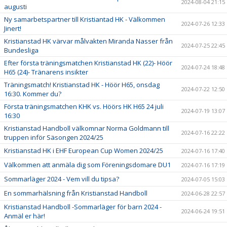
2024-08-04 21:15
augusti
Ny samarbetspartner till Kristiantad HK - Välkommen
2024-07-26 12:33
Jinert!
Kristianstad HK värvar målvakten Miranda Nasser från
2024-07-25 22:45
Bundesliga
Efter första träningsmatchen Kristianstad HK (22)- Höör
2024-07-24 18:48
H65 (24)- Tränarens insikter
Träningsmatch! Kristianstad HK - Höör H65, onsdag
2024-07-22 12:50
16:30. Kommer du?
Första träningsmatchen KHK vs. Höörs HK H65 24 juli
2024-07-19 13:07
16:30
Kristianstad Handboll välkomnar Norma Goldmann till
2024-07-16 22:22
truppen inför Säsongen 2024/25
Kristianstad HK i EHF European Cup Women 2024/25
2024-07-16 17:40
Välkommen att anmäla dig som Föreningsdomare DU1
2024-07-16 17:19
Sommarläger 2024 - Vem vill du tipsa?
2024-07-05 15:03
En sommarhälsning från Kristianstad Handboll
2024-06-28 22:57
Kristianstad Handboll -Sommarläger för barn 2024 -
2024-06-24 19:51
Anmäl er här!