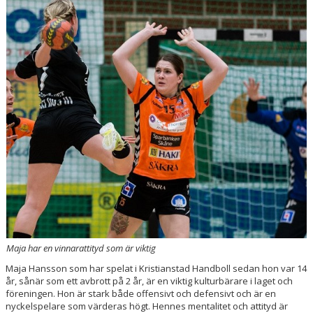
HANDBOLLSSKOLA
PARTNERSKAP
FÖRENINGEN
OM OSS
KONTAKT
Maja har en vinnarattityd som är viktig
Maja Hansson som har spelat i Kristianstad Handboll sedan hon var 14
år, sånär som ett avbrott på 2 år, är en viktig kulturbärare i laget och
föreningen. Hon är stark både offensivt och defensivt och är en
nyckelspelare som värderas högt. Hennes mentalitet och attityd är