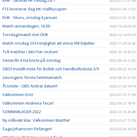
KHK - Skövde HF fredag 20/1
2023-01-17 21:45
F13 levererar dag ett i Hallbycupen
2023-01-06 17:23
KHK - Skuru, onsdag 4 januari
2023-01-01 12:41
Match annandagen, 16.00
2022-12-26 09:53
Torsdagsmatch mot ÖHK
2022-12-14 09:35
Match onsdag OCH möjlighet att vinna VM-biljetter
2022-11-29 09:42
Två matcher i den här veckan!
2022-10-10 20:31
Västerås Irsta borta på söndag
2022-09-24 11:02
OBS!! Inställt möte för Bollek och Handbollsskola 3/9
2022-09-02 16:54
säsongens första hemmamatch
2022-08-22 21:53
Årsmöte - OBS Ändrat datum!!
2022-07-26 14:14
Välkommen Erin!
2022-07-13 11:59
Välkommen Andreea Tecar!
2022-06-27 18:41
SOMMARLÄGER 2022
2022-05-15 20:49
Ny målvakt klar. Välkommen Marthe!
2022-05-07 17:55
Saga Johansson förlänger!
2022-05-06 16:34