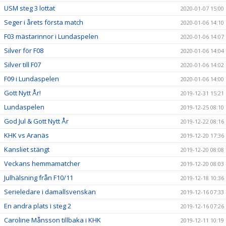
USM steg 3 lottat
2020-01-07 15:00
Seger i årets första match
2020-01-06 14:10
F03 mästarinnor i Lundaspelen
2020-01-06 14:07
Silver för F08
2020-01-06 14:04
Silver till F07
2020-01-06 14:02
F09 i Lundaspelen
2020-01-06 14:00
Gott Nytt År!
2019-12-31 15:21
Lundaspelen
2019-12-25 08:10
God Jul & Gott Nytt År
2019-12-22 08:16
KHK vs Aranäs
2019-12-20 17:36
Kansliet stängt
2019-12-20 08:08
Veckans hemmamatcher
2019-12-20 08:03
Julhälsning från F10/11
2019-12-18 10:36
Serieledare i damallsvenskan
2019-12-16 07:33
En andra plats i steg 2
2019-12-16 07:26
Caroline Månsson tillbaka i KHK
2019-12-11 10:19