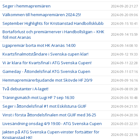
Seger i hemmapremiären
2024-09-20 21:27
Välkommen till hemmapremiären 2024-25!
2024-09-20 09:06
September Highlights för Kristianstad Handbollsklubb
2024-09-15 10:41
Bortaförlust och premiärnerver i Handbollsligan – KHK
2024-09-14 15:59
föll mot Aranäs
Ligapremiär borta mot HK Aranäs 14:00
2024-09-14 08:10
Kvartsfinalmotståndare i Svenska cupen klar!
2024-09-12 19:33
Vi är klara för Kvartsfinal i ATG Svenska Cupen!
2024-09-11 22:28
Gameday - Åttondelsfinal ATG Svenska Cupen
2024-09-11 07:16
Hemmapremiärerbjudande mot Skövde HF 20/9
2024-09-09 16:16
Två debutanter i A-laget!
2024-09-08 09:28
Träningsmatch mot Lugi HF 7 sep 16:30
2024-09-06 10:48
Seger i åttondelsfinal #1 mot Eskilstuna GUIF
2024-09-04 21:51
Vinst i första åttondelsfinalen mot GUIF med 36-25
2024-09-04 20:36
Livesändning onsdag 4/9 19:00 - ATG Svenska Cupen
2024-09-03 22:31
Jakten på ATG Svenska Cupen-vinster fortsätter för
2024-09-02 23:16
Kristianstad HK!