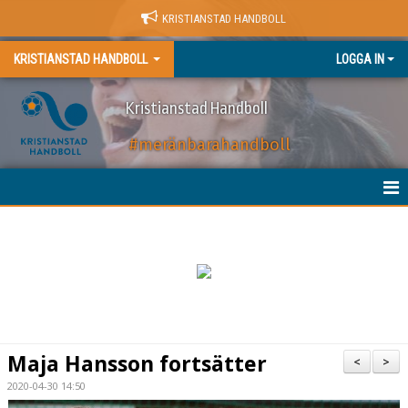
KRISTIANSTAD HANDBOLL
KRISTIANSTAD HANDBOLL
LOGGA IN
Kristianstad Handboll
#meränbarahandboll
HEM
NYHETER
BILJETTER
MATCHER
Maja Hansson fortsätter
<
>
KALENDER
2020-04-30 14:50