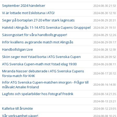
September 2024 händelser
2024-08-30 21:53
Vi är lottade mot Eskilstuna i ATG!
2024-08-30 12:10
Seger på bortaplan 27-20 efter stark laginsats
2024-08-29 20:31
Halvtid i Alingsås 11-14 ATG Svenska Cupens Gruppspel
2024-08-29 19:51
Säsongsstart för våra handbollsgrupper!
2024-08-29 12:26
Inför kvällens avgörande match mot Alingsås
2024-08-29 09:17
Handbollsligan Live
2024-08-28 12:59
Skön seger mot Ystad borta i ATG Svenska Cupen
2024-08-28 09:52
ATG Svenska Cupen-math mot Ystad idag 19:00
2024-08-26 08:11
Miranda Nasser debuterade i ATG Svenska Cupens
2024-08-17 20:12
första match för KHK
Inför ATG Svenska Cupen-matchen imorgon - Frågor till
2024-08-16 14:30
målvakt Amalie Fröland
Lagfoto och spelarbilder hos Fotograf Fredrik
2024-08-14 21:35
2024-08-13 23:21
Kallelse till årsmöte
2024-08-12 23:05
Vår verksamhet växer!
2024-08-08 10:25