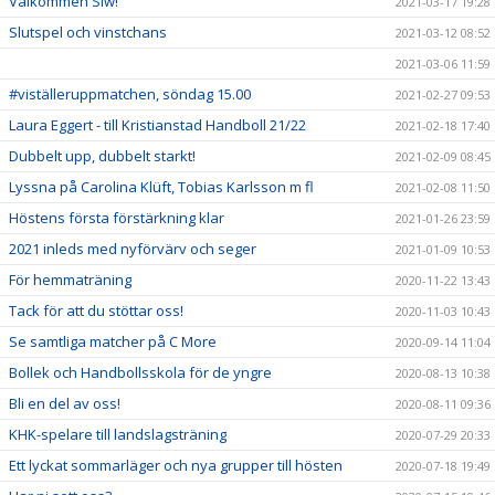
Välkommen Siw!
2021-03-17 19:28
Slutspel och vinstchans
2021-03-12 08:52
2021-03-06 11:59
#viställeruppmatchen, söndag 15.00
2021-02-27 09:53
Laura Eggert - till Kristianstad Handboll 21/22
2021-02-18 17:40
Dubbelt upp, dubbelt starkt!
2021-02-09 08:45
Lyssna på Carolina Klüft, Tobias Karlsson m fl
2021-02-08 11:50
Höstens första förstärkning klar
2021-01-26 23:59
2021 inleds med nyförvärv och seger
2021-01-09 10:53
För hemmaträning
2020-11-22 13:43
Tack för att du stöttar oss!
2020-11-03 10:43
Se samtliga matcher på C More
2020-09-14 11:04
Bollek och Handbollsskola för de yngre
2020-08-13 10:38
Bli en del av oss!
2020-08-11 09:36
KHK-spelare till landslagsträning
2020-07-29 20:33
Ett lyckat sommarläger och nya grupper till hösten
2020-07-18 19:49