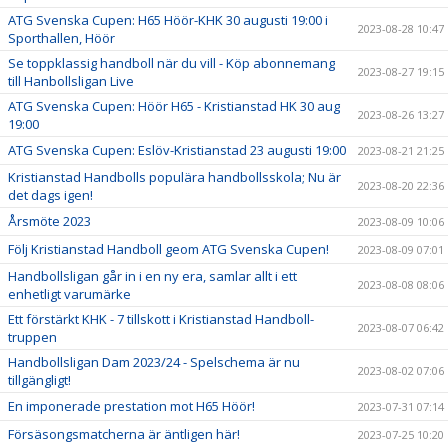
ATG Svenska Cupen: H65 Höör-KHK 30 augusti 19:00 i
2023-08-28 10:47
Sporthallen, Höör
Se toppklassig handboll när du vill - Köp abonnemang
2023-08-27 19:15
till Hanbollsligan Live
ATG Svenska Cupen: Höör H65 - Kristianstad HK 30 aug
2023-08-26 13:27
19:00
ATG Svenska Cupen: Eslöv-Kristianstad 23 augusti 19:00
2023-08-21 21:25
Kristianstad Handbolls populära handbollsskola; Nu är
2023-08-20 22:36
det dags igen!
Årsmöte 2023
2023-08-09 10:06
Följ Kristianstad Handboll geom ATG Svenska Cupen!
2023-08-09 07:01
Handbollsligan går in i en ny era, samlar allt i ett
2023-08-08 08:06
enhetligt varumärke
Ett förstärkt KHK - 7 tillskott i Kristianstad Handboll-
2023-08-07 06:42
truppen
Handbollsligan Dam 2023/24 - Spelschema är nu
2023-08-02 07:06
tillgängligt!
En imponerade prestation mot H65 Höör!
2023-07-31 07:14
Försäsongsmatcherna är äntligen här!
2023-07-25 10:20