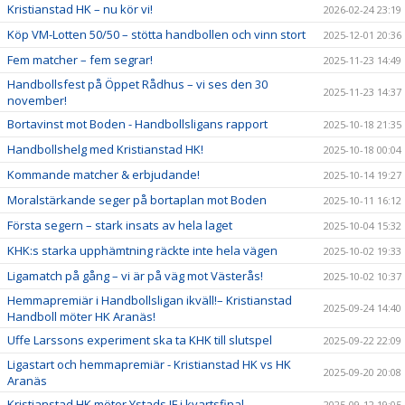
Kristianstad HK – nu kör vi!
2026-02-24 23:19
Köp VM-Lotten 50/50 – stötta handbollen och vinn stort
2025-12-01 20:36
Fem matcher – fem segrar!
2025-11-23 14:49
Handbollsfest på Öppet Rådhus – vi ses den 30
2025-11-23 14:37
november!
Bortavinst mot Boden - Handbollsligans rapport
2025-10-18 21:35
Handbollshelg med Kristianstad HK!
2025-10-18 00:04
Kommande matcher & erbjudande!
2025-10-14 19:27
Moralstärkande seger på bortaplan mot Boden
2025-10-11 16:12
Första segern – stark insats av hela laget
2025-10-04 15:32
KHK:s starka upphämtning räckte inte hela vägen
2025-10-02 19:33
Ligamatch på gång – vi är på väg mot Västerås!
2025-10-02 10:37
Hemmapremiär i Handbollsligan ikväll!– Kristianstad
2025-09-24 14:40
Handboll möter HK Aranäs!
Uffe Larssons experiment ska ta KHK till slutspel
2025-09-22 22:09
Ligastart och hemmapremiär - Kristianstad HK vs HK
2025-09-20 20:08
Aranäs
Kristianstad HK möter Ystads IF i kvartsfinal
2025-09-12 19:05