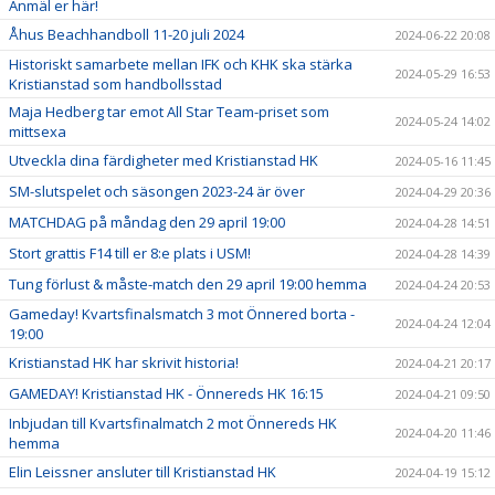
Anmäl er här!
Åhus Beachhandboll 11-20 juli 2024
2024-06-22 20:08
Historiskt samarbete mellan IFK och KHK ska stärka
2024-05-29 16:53
Kristianstad som handbollsstad
Maja Hedberg tar emot All Star Team-priset som
2024-05-24 14:02
mittsexa
Utveckla dina färdigheter med Kristianstad HK
2024-05-16 11:45
SM-slutspelet och säsongen 2023-24 är över
2024-04-29 20:36
MATCHDAG på måndag den 29 april 19:00
2024-04-28 14:51
Stort grattis F14 till er 8:e plats i USM!
2024-04-28 14:39
Tung förlust & måste-match den 29 april 19:00 hemma
2024-04-24 20:53
Gameday! Kvartsfinalsmatch 3 mot Önnered borta -
2024-04-24 12:04
19:00
Kristianstad HK har skrivit historia!
2024-04-21 20:17
GAMEDAY! Kristianstad HK - Önnereds HK 16:15
2024-04-21 09:50
Inbjudan till Kvartsfinalmatch 2 mot Önnereds HK
2024-04-20 11:46
hemma
Elin Leissner ansluter till Kristianstad HK
2024-04-19 15:12