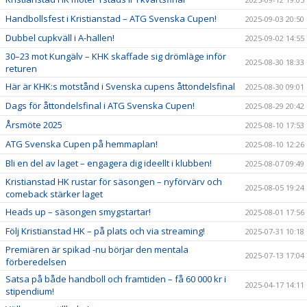
Handbollsfest i Kristianstad – ATG Svenska Cupen!
2025-09-03 20:50
Dubbel cupkväll i A-hallen!
2025-09-02 14:55
30–23 mot Kungälv – KHK skaffade sig drömläge inför
2025-08-30 18:33
returen
Här är KHK:s motstånd i Svenska cupens åttondelsfinal
2025-08-30 09:01
Dags för åttondelsfinal i ATG Svenska Cupen!
2025-08-29 20:42
Årsmöte 2025
2025-08-10 17:53
ATG Svenska Cupen på hemmaplan!
2025-08-10 12:26
Bli en del av laget – engagera dig ideellt i klubben!
2025-08-07 09:49
Kristianstad HK rustar för säsongen – nyförvärv och
2025-08-05 19:24
comeback stärker laget
Heads up – säsongen smygstartar!
2025-08-01 17:56
Följ Kristianstad HK – på plats och via streaming!
2025-07-31 10:18
Premiären är spikad -nu börjar den mentala
2025-07-13 17:04
förberedelsen
Satsa på både handboll och framtiden – få 60 000 kr i
2025-04-17 14:11
stipendium!