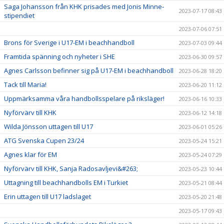
Saga Johansson från KHK prisades med Jonis Minne-
2023-07-17 08:43
stipendiet
2023-07-06 07:51
Brons för Sverige i U17-EM i beachhandboll
2023-07-03 09:44
Framtida spänning och nyheter i SHE
2023-06-30 09:57
Agnes Carlsson befinner sig på U17-EM i beachhandboll
2023-06-28 18:20
Tack till Maria!
2023-06-20 11:12
Uppmärksamma våra handbollsspelare på riksläger!
2023-06-16 10:33
Nyförvärv till KHK
2023-06-12 14:18
Wilda Jönsson uttagen till U17
2023-06-01 05:26
ATG Svenska Cupen 23/24
2023-05-24 15:21
Agnes klar för EM
2023-05-24 07:29
Nyförvärv till KHK, Sanja Radosavljevi&#263;
2023-05-23 10:44
Uttagning till beachhandbolls EM i Turkiet
2023-05-21 08:44
Erin uttagen till U17 ladslaget
2023-05-20 21:48
2023-05-17 09:43