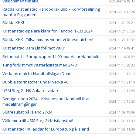
Välkommen tillbaka!
2025-04-16 18:32
Rädda Kristianstad Handbollsklubb – Korvförsäljning
2024-12-14 12:26
utanför Elgiganten!
Rädda KHK!
2024-11-21 09:21
Kristianstad-spelare klara för Handbolls-EM 2024!
2024-11-21 06:59
Rädda KHK - Tillsammans vinner vi ödesmatchen!
2024-11-20 14:39
Kristianstad Dam Elit föll mot Valur
2024-11-16 18:41
Returmatch i Europacupen 14:00 mor Valur Handbolti
2024-11-16 08:29
Tung förlust mot VästeråsIrsta med 24–31
2024-11-13 20:32
Veckans match i Handbollsligan Dam
2024-11-11 17:19
Dubbla stormatcher under vecka 46
2024-11-10 21:14
USM Steg 2 - HK Ankaret vidare
2024-11-10 17:58
Sverigecupen 2024 – Kristianstad Handboll firar
2024-11-10 16:53
medaljframgångar!
Slutresultat på Island 27-24
2024-11-09 19:09
Välkomna till USM Steg 2 i Kristianstad!
2024-11-09 13:30
Kristianstad HK laddar för Europacup på Island
2024-11-09 11:36