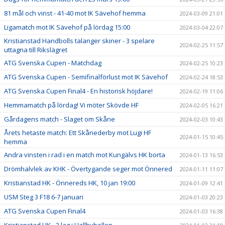
81 mål och vinst - 41-40 mot IK Sävehof hemma
2024-03-09 21:01
Ligamatch mot IK Sävehof på lördag 15:00
2024-03-04 22:07
Kristianstad Handbolls talanger skiner - 3 spelare
2024-02-25 11:57
uttagna till Rikslägret
ATG Svenska Cupen - Matchdag
2024-02-25 10:23
ATG Svenska Cupen - Semifinalförlust mot IK Sävehof
2024-02-24 18:53
ATG Svenska Cupen Final4 - En historisk höjdare!
2024-02-19 11:06
Hemmamatch på lördag! Vi möter Skövde HF
2024-02-05 16:21
Gårdagens match - Slaget om Skåne
2024-02-03 10:43
Årets hetaste match: Ett Skånederby mot Lugi HF
2024-01-15 10:45
hemma
Andra vinsten i rad i en match mot Kungälvs HK borta
2024-01-13 16:53
Drömhalvlek av KHK - Övertygande seger mot Önnered
2024-01-11 11:07
Kristianstad HK - Önnereds HK, 10 jan 19:00
2024-01-09 12:41
USM Steg 3 F18 6-7 januari
2024-01-03 20:23
ATG Svenska Cupen Final4
2024-01-03 16:38
Kristianstad HK - 3 lag i Hallbybollen