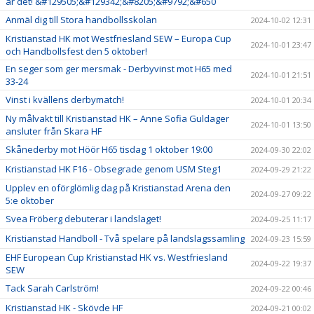
är det! &#129505;&#129342;&#8205;&#9792;&#650
Anmäl dig till Stora handbollsskolan
2024-10-02 12:31
Kristianstad HK mot Westfriesland SEW – Europa Cup
2024-10-01 23:47
och Handbollsfest den 5 oktober!
En seger som ger mersmak - Derbyvinst mot H65 med
2024-10-01 21:51
33-24
Vinst i kvällens derbymatch!
2024-10-01 20:34
Ny målvakt till Kristianstad HK – Anne Sofia Guldager
2024-10-01 13:50
ansluter från Skara HF
Skånederby mot Höör H65 tisdag 1 oktober 19:00
2024-09-30 22:02
Kristianstad HK F16 - Obsegrade genom USM Steg1
2024-09-29 21:22
Upplev en oförglömlig dag på Kristianstad Arena den
2024-09-27 09:22
5:e oktober
Svea Fröberg debuterar i landslaget!
2024-09-25 11:17
Kristianstad Handboll - Två spelare på landslagssamling
2024-09-23 15:59
EHF European Cup Kristianstad HK vs. Westfriesland
2024-09-22 19:37
SEW
Tack Sarah Carlström!
2024-09-22 00:46
Kristianstad HK - Skövde HF
2024-09-21 00:02