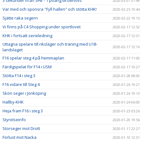
3 sekunder ifrån SHE - 1 poäng till behövs
2020-03-01 07:49
Var med och sponsra "Fyll hallen" och stötta KHK!
2020-02-25 19:44
Sjätte raka segern
2020-02-22 19:15
Vi finns på C4 Shopping under sportlovet
2020-02-17 12:52
KHK i fortsatt serieledning
2020-02-17 12:31
Uttagna spelare till riksläger och träning med U18-
2020-02-17 12:16
landslaget
F16 spelar steg 4 på hemmaplan
2020-02-17 11:00
Färdigspelat för F14 i USM
2020-02-17 10:27
Stötta F14 i steg 3
2020-01-28 08:00
F16 vidare till Steg 4
2020-01-26 19:21
Skön seger i Jönköping
2020-01-26 19:13
Hallby-KHK
2020-01-24 06:00
Heja fram F16 i steg 3
2020-01-23 05:26
Styrelseinfo
2020-01-20 19:56
Storseger mot Drott
2020-01-17 22:27
Förlust mot Nacka
2020-01-10 12:31