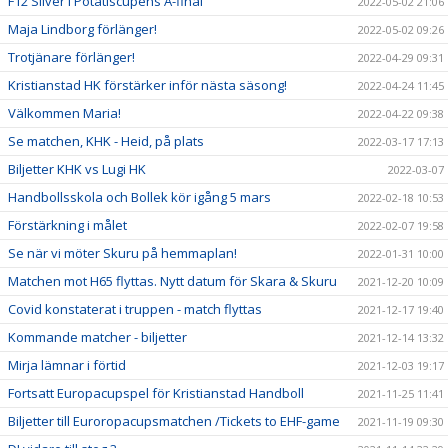
F12 Silver i Potatiscupens A-final
2022-05-02 21:06
Maja Lindborg förlänger!
2022-05-02 09:26
Trotjänare förlänger!
2022-04-29 09:31
Kristianstad HK förstärker inför nästa säsong!
2022-04-24 11:45
Välkommen Maria!
2022-04-22 09:38
Se matchen, KHK - Heid, på plats
2022-03-17 17:13
Biljetter KHK vs Lugi HK
2022-03-07
Handbollsskola och Bollek kör igång 5 mars
2022-02-18 10:53
Förstärkning i målet
2022-02-07 19:58
Se när vi möter Skuru på hemmaplan!
2022-01-31 10:00
Matchen mot H65 flyttas. Nytt datum för Skara & Skuru
2021-12-20 10:09
Covid konstaterat i truppen - match flyttas
2021-12-17 19:40
Kommande matcher - biljetter
2021-12-14 13:32
Mirja lämnar i förtid
2021-12-03 19:17
Fortsatt Europacupspel för Kristianstad Handboll
2021-11-25 11:41
Biljetter till Euroropacupsmatchen /Tickets to EHF-game
2021-11-19 09:30