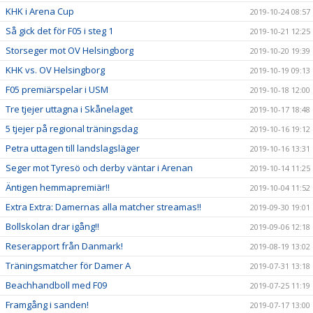
KHK i Arena Cup
2019-10-24 08:57
Så gick det för F05 i steg 1
2019-10-21 12:25
Storseger mot OV Helsingborg
2019-10-20 19:39
KHK vs. OV Helsingborg
2019-10-19 09:13
F05 premiärspelar i USM
2019-10-18 12:00
Tre tjejer uttagna i Skånelaget
2019-10-17 18:48
5 tjejer på regional träningsdag
2019-10-16 19:12
Petra uttagen till landslagsläger
2019-10-16 13:31
Seger mot Tyresö och derby väntar i Arenan
2019-10-14 11:25
Äntigen hemmapremiär!!
2019-10-04 11:52
Extra Extra: Damernas alla matcher streamas!!
2019-09-30 19:01
Bollskolan drar igång!!
2019-09-06 12:18
Reserapport från Danmark!
2019-08-19 13:02
Träningsmatcher för Damer A
2019-07-31 13:18
Beachhandboll med F09
2019-07-25 11:19
Framgång i sanden!
2019-07-17 13:00