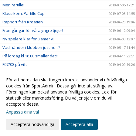
Mer Partille!
2019-07-05 17:21
Klassikern: Partille Cup!
2019-07-03 14:55
Rapport från Kroatien
2019-06-20 19:06
Framgångar för våra yngre tjejer!
2019-06-12 09:04
Ny spelare klar för Damer A!
2019-06-03 12:07
Vad händer i klubben just nu...?
2019-05-17 11:44
På lördag kl 16.00 smäller det!!
2019-04-11 22:51
F07/08 på vift!
2019-04-09 19:26
Uppdatering från Gran Canaria
2019-04-05 23:14
För att hemsidan ska fungera korrekt använder vi nödvändiga
Full fart framåt! Challenge Cup info:
2019-03-21 12:42
cookies från SportAdmin. Dessa går inte att stänga av.
Massor med handboll i helgen!!!
2019-03-14 14:52
Föreningen kan också använda frivilliga cookies, t.ex. för
statistik eller marknadsföring. Du väljer själv om du vill
Info inför Challenge Cup
2019-03-07 12:07
acceptera dessa.
Kristianstad Handboll bygger vidare!
2019-02-20 20:05
Anpassa dina val
Kvartsfinalerna!
2019-02-18 16:16
Damerna är vidare!
Acceptera nödvändiga
Acceptera alla
2019-02-10 15:09
2019-02-09 15:14