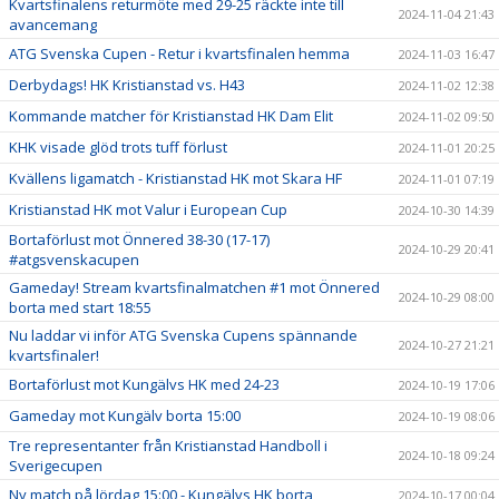
Kvartsfinalens returmöte med 29-25 räckte inte till
2024-11-04 21:43
avancemang
ATG Svenska Cupen - Retur i kvartsfinalen hemma
2024-11-03 16:47
Derbydags! HK Kristianstad vs. H43
2024-11-02 12:38
Kommande matcher för Kristianstad HK Dam Elit
2024-11-02 09:50
KHK visade glöd trots tuff förlust
2024-11-01 20:25
Kvällens ligamatch - Kristianstad HK mot Skara HF
2024-11-01 07:19
Kristianstad HK mot Valur i European Cup
2024-10-30 14:39
Bortaförlust mot Önnered 38-30 (17-17)
2024-10-29 20:41
#atgsvenskacupen
Gameday! Stream kvartsfinalmatchen #1 mot Önnered
2024-10-29 08:00
borta med start 18:55
Nu laddar vi inför ATG Svenska Cupens spännande
2024-10-27 21:21
kvartsfinaler!
Bortaförlust mot Kungälvs HK med 24-23
2024-10-19 17:06
Gameday mot Kungälv borta 15:00
2024-10-19 08:06
Tre representanter från Kristianstad Handboll i
2024-10-18 09:24
Sverigecupen
Ny match på lördag 15:00 - Kungälvs HK borta
2024-10-17 00:04