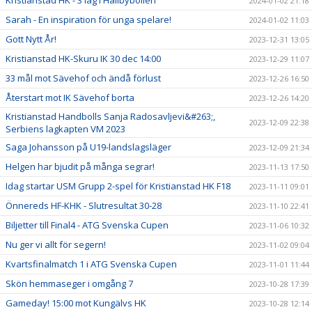
2024-01-02 21:18
Sarah - En inspiration för unga spelare!
2024-01-02 11:03
Gott Nytt År!
2023-12-31 13:05
Kristianstad HK-Skuru IK 30 dec 14:00
2023-12-29 11:07
33 mål mot Sävehof och ändå förlust
2023-12-26 16:50
Återstart mot IK Sävehof borta
2023-12-26 14:20
Kristianstad Handbolls Sanja Radosavljevi&#263;,
2023-12-09 22:38
Serbiens lagkapten VM 2023
Saga Johansson på U19-landslagsläger
2023-12-09 21:34
Helgen har bjudit på många segrar!
2023-11-13 17:50
Idag startar USM Grupp 2-spel för Kristianstad HK F18
2023-11-11 09:01
Önnereds HF-KHK - Slutresultat 30-28
2023-11-10 22:41
Biljetter till Final4 - ATG Svenska Cupen
2023-11-06 10:32
Nu ger vi allt för segern!
2023-11-02 09:04
Kvartsfinalmatch 1 i ATG Svenska Cupen
2023-11-01 11:44
Skön hemmaseger i omgång 7
2023-10-28 17:39
Gameday! 15:00 mot Kungälvs HK
2023-10-28 12:14