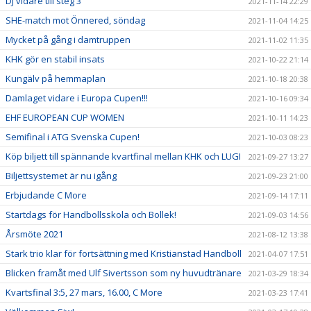
DJ vidare till steg 3
2021-11-14 22:29
SHE-match mot Önnered, söndag
2021-11-04 14:25
Mycket på gång i damtruppen
2021-11-02 11:35
KHK gör en stabil insats
2021-10-22 21:14
Kungälv på hemmaplan
2021-10-18 20:38
Damlaget vidare i Europa Cupen!!!
2021-10-16 09:34
EHF EUROPEAN CUP WOMEN
2021-10-11 14:23
Semifinal i ATG Svenska Cupen!
2021-10-03 08:23
Köp biljett till spännande kvartfinal mellan KHK och LUGI
2021-09-27 13:27
Biljettsystemet är nu igång
2021-09-23 21:00
Erbjudande C More
2021-09-14 17:11
Startdags för Handbollsskola och Bollek!
2021-09-03 14:56
Årsmöte 2021
2021-08-12 13:38
Stark trio klar för fortsättning med Kristianstad Handboll
2021-04-07 17:51
Blicken framåt med Ulf Sivertsson som ny huvudtränare
2021-03-29 18:34
Kvartsfinal 3:5, 27 mars, 16.00, C More
2021-03-23 17:41