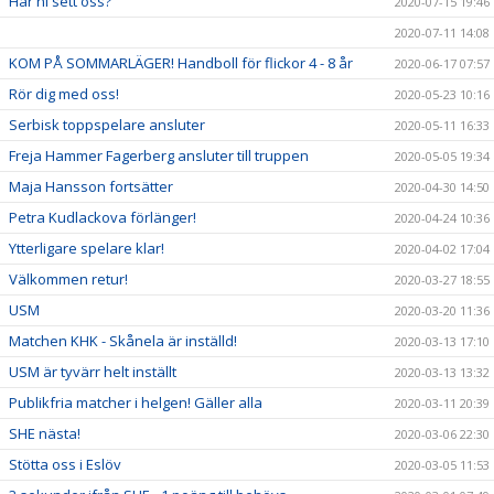
Har ni sett oss?
2020-07-15 19:46
2020-07-11 14:08
KOM PÅ SOMMARLÄGER! Handboll för flickor 4 - 8 år
2020-06-17 07:57
Rör dig med oss!
2020-05-23 10:16
Serbisk toppspelare ansluter
2020-05-11 16:33
Freja Hammer Fagerberg ansluter till truppen
2020-05-05 19:34
Maja Hansson fortsätter
2020-04-30 14:50
Petra Kudlackova förlänger!
2020-04-24 10:36
Ytterligare spelare klar!
2020-04-02 17:04
Välkommen retur!
2020-03-27 18:55
USM
2020-03-20 11:36
Matchen KHK - Skånela är inställd!
2020-03-13 17:10
USM är tyvärr helt inställt
2020-03-13 13:32
Publikfria matcher i helgen! Gäller alla
2020-03-11 20:39
SHE nästa!
2020-03-06 22:30
Stötta oss i Eslöv
2020-03-05 11:53