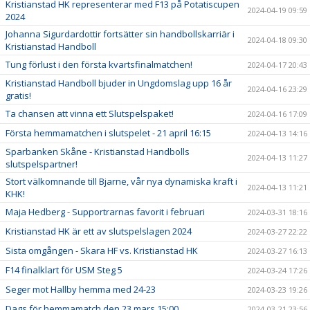
Kristianstad HK representerar med F13 på Potatiscupen
2024-04-19 09:59
2024
Johanna Sigurdardottir fortsätter sin handbollskarriär i
2024-04-18 09:30
Kristianstad Handboll
Tung förlust i den första kvartsfinalmatchen!
2024-04-17 20:43
Kristianstad Handboll bjuder in Ungdomslag upp 16 år
2024-04-16 23:29
gratis!
Ta chansen att vinna ett Slutspelspaket!
2024-04-16 17:09
Första hemmamatchen i slutspelet - 21 april 16:15
2024-04-13 14:16
Sparbanken Skåne - Kristianstad Handbolls
2024-04-13 11:27
slutspelspartner!
Stort välkomnande till Bjarne, vår nya dynamiska kraft i
2024-04-13 11:21
KHK!
Maja Hedberg - Supportrarnas favorit i februari
2024-03-31 18:16
Kristianstad HK är ett av slutspelslagen 2024
2024-03-27 22:22
Sista omgången - Skara HF vs. Kristianstad HK
2024-03-27 16:13
F14 finalklart för USM Steg 5
2024-03-24 17:26
Seger mot Hallby hemma med 24-23
2024-03-23 19:26
Dags för hemmamatch den 23 mars 15:00
2024-03-21 23:56