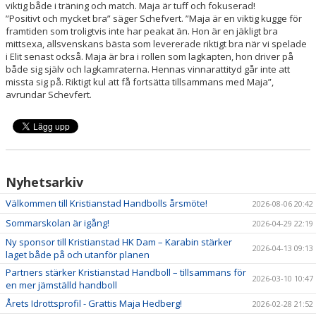
viktig både i träning och match. Maja är tuff och fokuserad!
”Positivt och mycket bra” säger Schefvert. ”Maja är en viktig kugge för
framtiden som troligtvis inte har peakat än. Hon är en jäkligt bra
mittsexa, allsvenskans bästa som levererade riktigt bra när vi spelade
i Elit senast också. Maja är bra i rollen som lagkapten, hon driver på
både sig själv och lagkamraterna. Hennas vinnarattityd går inte att
missta sig på. Riktigt kul att få fortsätta tillsammans med Maja”,
avrundar Schevfert.
Nyhetsarkiv
Välkommen till Kristianstad Handbolls årsmöte!
2026-08-06 20:42
Sommarskolan är igång!
2026-04-29 22:19
Ny sponsor till Kristianstad HK Dam – Karabin stärker
2026-04-13 09:13
laget både på och utanför planen
Partners stärker Kristianstad Handboll – tillsammans för
2026-03-10 10:47
en mer jämställd handboll
Årets Idrottsprofil - Grattis Maja Hedberg!
2026-02-28 21:52