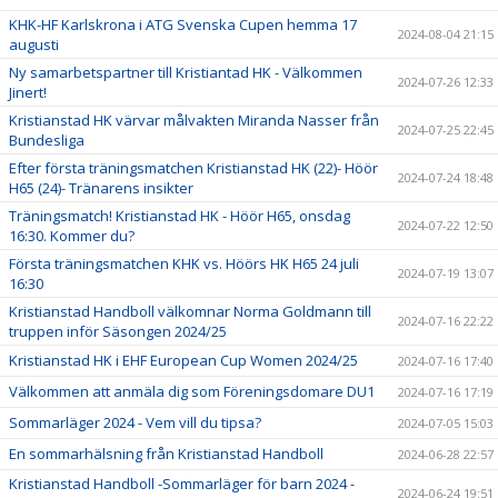
KHK-HF Karlskrona i ATG Svenska Cupen hemma 17
2024-08-04 21:15
augusti
Ny samarbetspartner till Kristiantad HK - Välkommen
2024-07-26 12:33
Jinert!
Kristianstad HK värvar målvakten Miranda Nasser från
2024-07-25 22:45
Bundesliga
Efter första träningsmatchen Kristianstad HK (22)- Höör
2024-07-24 18:48
H65 (24)- Tränarens insikter
Träningsmatch! Kristianstad HK - Höör H65, onsdag
2024-07-22 12:50
16:30. Kommer du?
Första träningsmatchen KHK vs. Höörs HK H65 24 juli
2024-07-19 13:07
16:30
Kristianstad Handboll välkomnar Norma Goldmann till
2024-07-16 22:22
truppen inför Säsongen 2024/25
Kristianstad HK i EHF European Cup Women 2024/25
2024-07-16 17:40
Välkommen att anmäla dig som Föreningsdomare DU1
2024-07-16 17:19
Sommarläger 2024 - Vem vill du tipsa?
2024-07-05 15:03
En sommarhälsning från Kristianstad Handboll
2024-06-28 22:57
Kristianstad Handboll -Sommarläger för barn 2024 -
2024-06-24 19:51