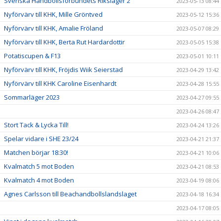
Svenska Handbollsförbundets Riksläger 2
2023-05-13 08:44
Nyförvärv till KHK, Mille Gröntved
2023-05-12 15:36
Nyförvärv till KHK, Amalie Fröland
2023-05-07 08:29
Nyförvärv till KHK, Berta Rut Hardardottir
2023-05-05 15:38
Potatiscupen & F13
2023-05-01 10:11
Nyförvärv till KHK, Fröjdis Wiik Seierstad
2023-04-29 13:42
Nyförvärv till KHK Caroline Eisenhardt
2023-04-28 15:55
Sommarläger 2023
2023-04-27 09:55
2023-04-26 08:47
Stort Tack & Lycka Till!
2023-04-24 13:26
Spelar vidare i SHE 23/24
2023-04-21 21:37
Matchen börjar 18:30!
2023-04-21 10:06
Kvalmatch 5 mot Boden
2023-04-21 08:53
Kvalmatch 4 mot Boden
2023-04-19 08:06
Agnes Carlsson till Beachandbollslandslaget
2023-04-18 16:34
2023-04-17 08:05