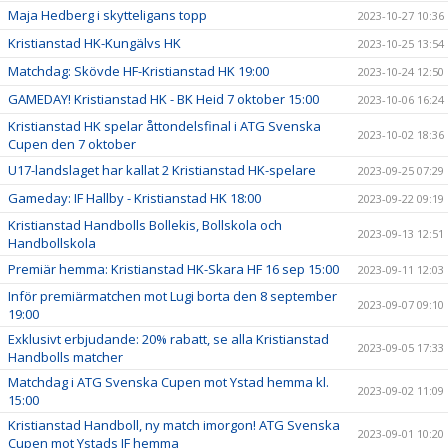
Maja Hedberg i skytteligans topp
2023-10-27 10:36
Kristianstad HK-Kungälvs HK
2023-10-25 13:54
Matchdag: Skövde HF-Kristianstad HK 19:00
2023-10-24 12:50
GAMEDAY! Kristianstad HK - BK Heid 7 oktober 15:00
2023-10-06 16:24
Kristianstad HK spelar åttondelsfinal i ATG Svenska
2023-10-02 18:36
Cupen den 7 oktober
U17-landslaget har kallat 2 Kristianstad HK-spelare
2023-09-25 07:29
Gameday: IF Hallby - Kristianstad HK 18:00
2023-09-22 09:19
Kristianstad Handbolls Bollekis, Bollskola och
2023-09-13 12:51
Handbollskola
Premiär hemma: Kristianstad HK-Skara HF 16 sep 15:00
2023-09-11 12:03
Inför premiärmatchen mot Lugi borta den 8 september
2023-09-07 09:10
19:00
Exklusivt erbjudande: 20% rabatt, se alla Kristianstad
2023-09-05 17:33
Handbolls matcher
Matchdag i ATG Svenska Cupen mot Ystad hemma kl.
2023-09-02 11:09
15:00
Kristianstad Handboll, ny match imorgon! ATG Svenska
2023-09-01 10:20
Cupen mot Ystads IF hemma