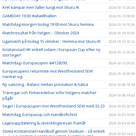
KHK kämpar men faller tungt mot Skuru IK
2024-10-15 20:26
GAMEDAY 19:00 #allatillhallen
2024-10-15 08:00
Matchdag imorgon tisdag 19:00 mot Skuru hemma
2024-10-14 10:36
Matchresultat från helgen – Oktober 2024
2024-10-14 10:02
Ligamatch på tisdag 15 oktober - Hemma mot Skuru IK
2024-10-13 10:12
Kristianstad HK enkelt vidare i European Cup efter ny
2024-10-12 20:26
storseger!
Matchdag i Europacupen &#128293;
2024-10-12 09:32
Europacupens returmöte mot Westfriesland SEW
2024-10-10 09:59
närmar sig
Ny satsning - Balans mellan prestation & hälsa
2024-10-08 18:54
Träningar och förberedelser inför helgens matcher
2024-10-08 14:53
pågår
Seger i Europacupen mot Westfriesland SEW med 32-23
2024-10-05 20:33
Matchdag, Europacup och Handbollsfest
2024-10-05 10:09
Lägesuppdatering & utvecklingsresan framåt
2024-10-04 10:44
Stötta Kristianstad Handboll genom Stadium – så enkelt
2024-10-03 14:27