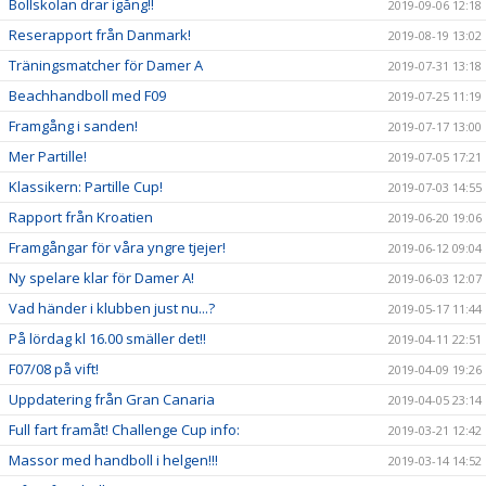
Bollskolan drar igång!!
2019-09-06 12:18
Reserapport från Danmark!
2019-08-19 13:02
Träningsmatcher för Damer A
2019-07-31 13:18
Beachhandboll med F09
2019-07-25 11:19
Framgång i sanden!
2019-07-17 13:00
Mer Partille!
2019-07-05 17:21
Klassikern: Partille Cup!
2019-07-03 14:55
Rapport från Kroatien
2019-06-20 19:06
Framgångar för våra yngre tjejer!
2019-06-12 09:04
Ny spelare klar för Damer A!
2019-06-03 12:07
Vad händer i klubben just nu...?
2019-05-17 11:44
På lördag kl 16.00 smäller det!!
2019-04-11 22:51
F07/08 på vift!
2019-04-09 19:26
Uppdatering från Gran Canaria
2019-04-05 23:14
Full fart framåt! Challenge Cup info:
2019-03-21 12:42
Massor med handboll i helgen!!!
2019-03-14 14:52