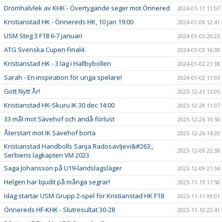
Drömhalvlek av KHK - Övertygande seger mot Önnered
2024-01-11 11:07
Kristianstad HK - Önnereds HK, 10 jan 19:00
2024-01-09 12:41
USM Steg 3 F18 6-7 januari
2024-01-03 20:23
ATG Svenska Cupen Final4
2024-01-03 16:38
Kristianstad HK - 3 lag i Hallbybollen
2024-01-02 21:18
Sarah - En inspiration för unga spelare!
2024-01-02 11:03
Gott Nytt År!
2023-12-31 13:05
Kristianstad HK-Skuru IK 30 dec 14:00
2023-12-29 11:07
33 mål mot Sävehof och ändå förlust
2023-12-26 16:50
Återstart mot IK Sävehof borta
2023-12-26 14:20
Kristianstad Handbolls Sanja Radosavljevi&#263;,
2023-12-09 22:38
Serbiens lagkapten VM 2023
Saga Johansson på U19-landslagsläger
2023-12-09 21:34
Helgen har bjudit på många segrar!
2023-11-13 17:50
Idag startar USM Grupp 2-spel för Kristianstad HK F18
2023-11-11 09:01
Önnereds HF-KHK - Slutresultat 30-28
2023-11-10 22:41