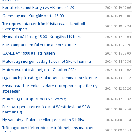
Bortaförlust mot Kungälvs HK med 24-23
2024-10-19 17:06
Gameday mot Kungälv borta 15:00
2024-10-19 08:06
Tre representanter från Kristianstad Handboll i
2024-10-18 09:24
Sverigecupen
Ny match på lördag 15:00 - Kungälvs HK borta
2024-10-17 00:04
KHK kämpar men faller tungt mot Skuru IK
2024-10-15 20:26
GAMEDAY 19:00 #allatillhallen
2024-10-15 08:00
Matchdag imorgon tisdag 19:00 mot Skuru hemma
2024-10-14 10:36
Matchresultat från helgen – Oktober 2024
2024-10-14 10:02
Ligamatch på tisdag 15 oktober - Hemma mot Skuru IK
2024-10-13 10:12
Kristianstad HK enkelt vidare i European Cup efter ny
2024-10-12 20:26
storseger!
Matchdag i Europacupen &#128293;
2024-10-12 09:32
Europacupens returmöte mot Westfriesland SEW
2024-10-10 09:59
närmar sig
Ny satsning - Balans mellan prestation & hälsa
2024-10-08 18:54
Träningar och förberedelser inför helgens matcher
2024-10-08 14:53