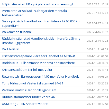
Följ Kristianstad HK – på plats och via streaming!
2025-07-31 10:18
Premiären är spikad -nu börjar den mentala
2025-07-13 17:04
förberedelsen
Satsa på både handboll och framtiden – få 60 000 kr i
2025-04-17 14:11
stipendium!
Välkommen tillbaka!
2025-04-16 18:32
Rädda Kristianstad Handbollsklubb – Korvförsäljning
2024-12-14 12:26
utanför Elgiganten!
Rädda KHK!
2024-11-21 09:21
Kristianstad-spelare klara för Handbolls-EM 2024!
2024-11-21 06:59
Rädda KHK - Tillsammans vinner vi ödesmatchen!
2024-11-20 14:39
Kristianstad Dam Elit föll mot Valur
2024-11-16 18:41
Returmatch i Europacupen 14:00 mor Valur Handbolti
2024-11-16 08:29
Tung förlust mot VästeråsIrsta med 24–31
2024-11-13 20:32
Veckans match i Handbollsligan Dam
2024-11-11 17:19
Dubbla stormatcher under vecka 46
2024-11-10 21:14
USM Steg 2 - HK Ankaret vidare
2024-11-10 17:58