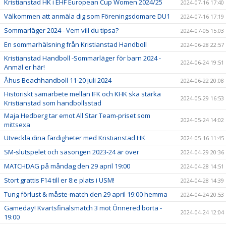
Kristianstad HK i EHF European Cup Women 2024/25
2024-07-16 17:40
Välkommen att anmäla dig som Föreningsdomare DU1
2024-07-16 17:19
Sommarläger 2024 - Vem vill du tipsa?
2024-07-05 15:03
En sommarhälsning från Kristianstad Handboll
2024-06-28 22:57
Kristianstad Handboll -Sommarläger för barn 2024 -
2024-06-24 19:51
Anmäl er här!
Åhus Beachhandboll 11-20 juli 2024
2024-06-22 20:08
Historiskt samarbete mellan IFK och KHK ska stärka
2024-05-29 16:53
Kristianstad som handbollsstad
Maja Hedberg tar emot All Star Team-priset som
2024-05-24 14:02
mittsexa
Utveckla dina färdigheter med Kristianstad HK
2024-05-16 11:45
SM-slutspelet och säsongen 2023-24 är över
2024-04-29 20:36
MATCHDAG på måndag den 29 april 19:00
2024-04-28 14:51
Stort grattis F14 till er 8:e plats i USM!
2024-04-28 14:39
Tung förlust & måste-match den 29 april 19:00 hemma
2024-04-24 20:53
Gameday! Kvartsfinalsmatch 3 mot Önnered borta -
2024-04-24 12:04
19:00