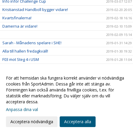
Info inför Challenge Cup
2019-03-07 12:07
Kristianstad Handboll bygger vidare!
2019-02-20 20:05
Kvartsfinalerna!
2019-02-18 16:16
Damerna är vidare!
2019-02-10 15:09
2019-02-09 15:14
Sarah - Månadens spelare i SHE!
2019-01-31 14:29
Alla till hallen fredagkväll!
2019-01-30 19:32
F03 mot Steg 4 i USM
2019-01-28 11:04
USM & Sammandrag...
2019-01-25 13:09
Kristianstad Handboll förstärker Damtruppen
2019-01-14 22:57
För att hemsidan ska fungera korrekt använder vi nödvändiga
cookies från SportAdmin. Dessa går inte att stänga av.
Öppettider för kansliet
2019-01-08 14:31
Föreningen kan också använda frivilliga cookies, t.ex. för
Kompisfika för integration!
2018-12-26 10:46
statistik eller marknadsföring. Du väljer själv om du vill
Daxs för match!!
acceptera dessa.
2018-12-19 10:18
Anpassa dina val
Äntligen hemmamatch igen!
2018-12-13 18:29
Veckans tillbakablick: Ulf Schefvert
2018-12-10 21:49
Acceptera nödvändiga
Acceptera alla
Fullt med handboll i helgen!
2018-11-30 14:24