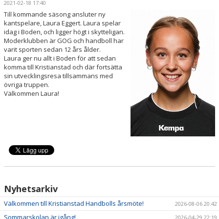
2021-02-18 17:40
HANDBOLLSSKOLA
Till kommande säsong ansluter ny
kantspelare, Laura Eggert. Laura spelar
PARTNERSKAP
idag i Boden, och ligger högt i skytteligan.
Moderklubben är GOG och handboll har
varit sporten sedan 12 års ålder.
FÖRENINGEN
Laura ger nu allt i Boden för att sedan
komma till Kristianstad och där fortsätta
OM OSS
sin utvecklingsresa tillsammans med
övriga truppen.
Välkommen Laura!
KONTAKT
Nyhetsarkiv
Välkommen till Kristianstad Handbolls årsmöte!
2026-08-06 20:42
Sommarskolan är igång!
2026-04-29 22:19