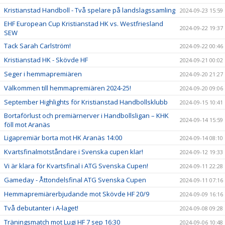
Kristianstad Handboll - Två spelare på landslagssamling
2024-09-23 15:59
EHF European Cup Kristianstad HK vs. Westfriesland
2024-09-22 19:37
SEW
Tack Sarah Carlström!
2024-09-22 00:46
Kristianstad HK - Skövde HF
2024-09-21 00:02
Seger i hemmapremiären
2024-09-20 21:27
Välkommen till hemmapremiären 2024-25!
2024-09-20 09:06
September Highlights för Kristianstad Handbollsklubb
2024-09-15 10:41
Bortaförlust och premiärnerver i Handbollsligan – KHK
2024-09-14 15:59
föll mot Aranäs
Ligapremiär borta mot HK Aranäs 14:00
2024-09-14 08:10
Kvartsfinalmotståndare i Svenska cupen klar!
2024-09-12 19:33
Vi är klara för Kvartsfinal i ATG Svenska Cupen!
2024-09-11 22:28
Gameday - Åttondelsfinal ATG Svenska Cupen
2024-09-11 07:16
Hemmapremiärerbjudande mot Skövde HF 20/9
2024-09-09 16:16
Två debutanter i A-laget!
2024-09-08 09:28
Träningsmatch mot Lugi HF 7 sep 16:30
2024-09-06 10:48