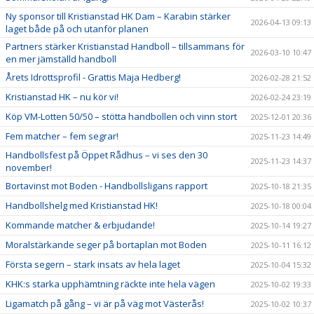
Ny sponsor till Kristianstad HK Dam – Karabin stärker
2026-04-13 09:13
laget både på och utanför planen
Partners stärker Kristianstad Handboll – tillsammans för
2026-03-10 10:47
en mer jämställd handboll
Årets Idrottsprofil - Grattis Maja Hedberg!
2026-02-28 21:52
Kristianstad HK – nu kör vi!
2026-02-24 23:19
Köp VM-Lotten 50/50 – stötta handbollen och vinn stort
2025-12-01 20:36
Fem matcher – fem segrar!
2025-11-23 14:49
Handbollsfest på Öppet Rådhus – vi ses den 30
2025-11-23 14:37
november!
Bortavinst mot Boden - Handbollsligans rapport
2025-10-18 21:35
Handbollshelg med Kristianstad HK!
2025-10-18 00:04
Kommande matcher & erbjudande!
2025-10-14 19:27
Moralstärkande seger på bortaplan mot Boden
2025-10-11 16:12
Första segern – stark insats av hela laget
2025-10-04 15:32
KHK:s starka upphämtning räckte inte hela vägen
2025-10-02 19:33
Ligamatch på gång – vi är på väg mot Västerås!
2025-10-02 10:37