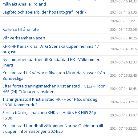
2024-08-16 14:30
målvakt Amalie Fröland
Lagfoto och spelarbilder hos Fotograf Fredrik
2024-08-14 21:35
2024-08-13 23:21
Kallelse till årsmöte
2024-08-12 23:05
Vår verksamhet växer!
2024-08-08 10:25
KHK-HF Karlskrona i ATG Svenska Cupen hemma 17
2024-08-04 21:15
augusti
Ny samarbetspartner till Kristiantad HK - Välkommen
2024-07-26 12:33
Jinert!
Kristianstad HK värvar målvakten Miranda Nasser från
2024-07-25 22:45
Bundesliga
Efter första träningsmatchen Kristianstad HK (22)- Höör
2024-07-24 18:48
H65 (24)- Tränarens insikter
Träningsmatch! Kristianstad HK - Höör H65, onsdag
2024-07-22 12:50
16:30. Kommer du?
Första träningsmatchen KHK vs. Höörs HK H65 24 juli
2024-07-19 13:07
16:30
Kristianstad Handboll välkomnar Norma Goldmann till
2024-07-16 22:22
truppen inför Säsongen 2024/25