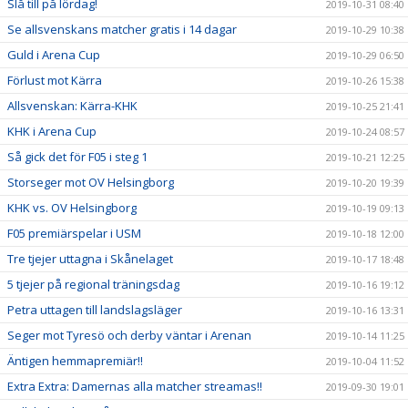
Slå till på lördag!
2019-10-31 08:40
Se allsvenskans matcher gratis i 14 dagar
2019-10-29 10:38
Guld i Arena Cup
2019-10-29 06:50
Förlust mot Kärra
2019-10-26 15:38
Allsvenskan: Kärra-KHK
2019-10-25 21:41
KHK i Arena Cup
2019-10-24 08:57
Så gick det för F05 i steg 1
2019-10-21 12:25
Storseger mot OV Helsingborg
2019-10-20 19:39
KHK vs. OV Helsingborg
2019-10-19 09:13
F05 premiärspelar i USM
2019-10-18 12:00
Tre tjejer uttagna i Skånelaget
2019-10-17 18:48
5 tjejer på regional träningsdag
2019-10-16 19:12
Petra uttagen till landslagsläger
2019-10-16 13:31
Seger mot Tyresö och derby väntar i Arenan
2019-10-14 11:25
Äntigen hemmapremiär!!
2019-10-04 11:52
Extra Extra: Damernas alla matcher streamas!!
2019-09-30 19:01