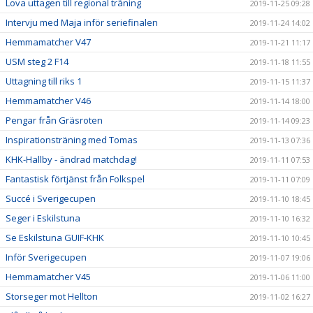
Lova uttagen till regional träning
2019-11-25 09:28
Intervju med Maja inför seriefinalen
2019-11-24 14:02
Hemmamatcher V47
2019-11-21 11:17
USM steg 2 F14
2019-11-18 11:55
Uttagning till riks 1
2019-11-15 11:37
Hemmamatcher V46
2019-11-14 18:00
Pengar från Gräsroten
2019-11-14 09:23
Inspirationsträning med Tomas
2019-11-13 07:36
KHK-Hallby - ändrad matchdag!
2019-11-11 07:53
Fantastisk förtjänst från Folkspel
2019-11-11 07:09
Succé i Sverigecupen
2019-11-10 18:45
Seger i Eskilstuna
2019-11-10 16:32
Se Eskilstuna GUIF-KHK
2019-11-10 10:45
Inför Sverigecupen
2019-11-07 19:06
Hemmamatcher V45
2019-11-06 11:00
Storseger mot Hellton
2019-11-02 16:27