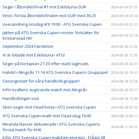
Seger i åttondelsfinal #1 mot Eskilstuna GUIF
2024-09-04 21:51
Vinst i första åttondelsfinalen mot GUIF med 36-25
2024-09-04 20:36
Livesändning onsdag 4/9 19:00 - ATG Svenska Cupen
2024-09-03 22:31
Jakten på ATG Svenska Cupen-vinster fortsätter för
2024-09-02 23:16
Kristianstad HK!
September 2024 händelser
2024-08-30 21:53
Vi är lottade mot Eskilstuna i ATG!
2024-08-30 12:10
Seger på bortaplan 27-20 efter stark laginsats
2024-08-29 20:31
Halvtid i Alingsås 11-14 ATG Svenska Cupens Gruppspel
2024-08-29 19:51
Säsongsstart för våra handbollsgrupper!
2024-08-29 12:26
Inför kvällens avgörande match mot Alingsås
2024-08-29 09:17
Handbollsligan Live
2024-08-28 12:59
Skön seger mot Ystad borta i ATG Svenska Cupen
2024-08-28 09:52
ATG Svenska Cupen-math mot Ystad idag 19:00
2024-08-26 08:11
Miranda Nasser debuterade i ATG Svenska Cupens
2024-08-17 20:12
första match för KHK
Inför ATG Svenska Cupen-matchen imorgon - Frågor till