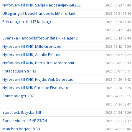
Nyförvärv till KHK, Sanja Radosavljevi&#263;
2023-05-23 10:44
Uttagning till beachhandbolls EM i Turkiet
2023-05-21 08:44
Erin uttagen till U17 ladslaget
2023-05-20 21:48
2023-05-17 09:43
Svenska Handbollsförbundets Riksläger 2
2023-05-13 08:44
Nyförvärv till KHK, Mille Gröntved
2023-05-12 15:36
Nyförvärv till KHK, Amalie Fröland
2023-05-07 08:29
Nyförvärv till KHK, Berta Rut Hardardottir
2023-05-05 15:38
Potatiscupen & F13
2023-05-01 10:11
Nyförvärv till KHK, Fröjdis Wiik Seierstad
2023-04-29 13:42
Nyförvärv till KHK Caroline Eisenhardt
2023-04-28 15:55
Sommarläger 2023
2023-04-27 09:55
2023-04-26 08:47
Stort Tack & Lycka Till!
2023-04-24 13:26
Spelar vidare i SHE 23/24
2023-04-21 21:37
Matchen börjar 18:30!
2023-04-21 10:06