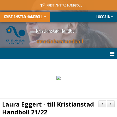
KRISTIANSTAD HANDBOLL
KRISTIANSTAD HANDBOLL
LOGGA IN
Kristianstad Handboll
#meränbarahandboll
HEM
NYHETER
BILJETTER
MATCHER
Laura Eggert - till Kristianstad
<
>
KALENDER
Handboll 21/22