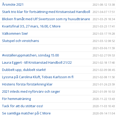
Årsmöte 2021
2021-08-12 13:38
Stark trio klar för fortsättning med Kristianstad Handboll
2021-04-07 17:51
Blicken framåt med Ulf Sivertsson som ny huvudtränare
2021-03-29 18:34
Kvartsfinal 3:5, 27 mars, 16.00, C More
2021-03-23 17:41
Välkommen Siw!
2021-03-17 19:28
Slutspel och vinstchans
2021-03-12 08:52
2021-03-06 11:59
#viställeruppmatchen, söndag 15.00
2021-02-27 09:53
Laura Eggert - till Kristianstad Handboll 21/22
2021-02-18 17:40
Dubbelt upp, dubbelt starkt!
2021-02-09 08:45
Lyssna på Carolina Klüft, Tobias Karlsson m fl
2021-02-08 11:50
Höstens första förstärkning klar
2021-01-26 23:59
2021 inleds med nyförvärv och seger
2021-01-09 10:53
För hemmaträning
2020-11-22 13:43
Tack för att du stöttar oss!
2020-11-03 10:43
Se samtliga matcher på C More
2020-09-14 11:04