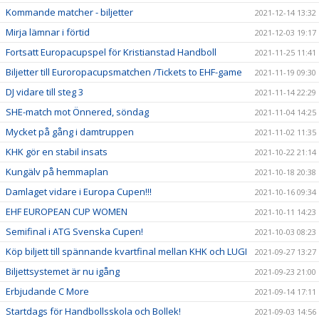
Kommande matcher - biljetter
2021-12-14 13:32
Mirja lämnar i förtid
2021-12-03 19:17
Fortsatt Europacupspel för Kristianstad Handboll
2021-11-25 11:41
Biljetter till Euroropacupsmatchen /Tickets to EHF-game
2021-11-19 09:30
DJ vidare till steg 3
2021-11-14 22:29
SHE-match mot Önnered, söndag
2021-11-04 14:25
Mycket på gång i damtruppen
2021-11-02 11:35
KHK gör en stabil insats
2021-10-22 21:14
Kungälv på hemmaplan
2021-10-18 20:38
Damlaget vidare i Europa Cupen!!!
2021-10-16 09:34
EHF EUROPEAN CUP WOMEN
2021-10-11 14:23
Semifinal i ATG Svenska Cupen!
2021-10-03 08:23
Köp biljett till spännande kvartfinal mellan KHK och LUGI
2021-09-27 13:27
Biljettsystemet är nu igång
2021-09-23 21:00
Erbjudande C More
2021-09-14 17:11
Startdags för Handbollsskola och Bollek!
2021-09-03 14:56