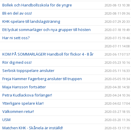
Bollek och Handbollsskola för de yngre
2020-08-13 10:38
Bli en del av oss!
2020-08-11 09:36
KHK-spelare till landslagsträning
2020-07-29 20:33
Ett lyckat sommarläger och nya grupper till hösten
2020-07-18 19:49
Har ni sett oss?
2020-07-15 19:46
2020-07-11 14:08
KOM PÅ SOMMARLÄGER! Handboll för flickor 4 - 8 år
2020-06-17 07:57
Rör dig med oss!
2020-05-23 10:16
Serbisk toppspelare ansluter
2020-05-11 16:33
Freja Hammer Fagerberg ansluter till truppen
2020-05-05 19:34
Maja Hansson fortsätter
2020-04-30 14:50
Petra Kudlackova förlänger!
2020-04-24 10:36
Ytterligare spelare klar!
2020-04-02 17:04
Välkommen retur!
2020-03-27 18:55
USM
2020-03-20 11:36
Matchen KHK - Skånela är inställd!
2020-03-13 17:10