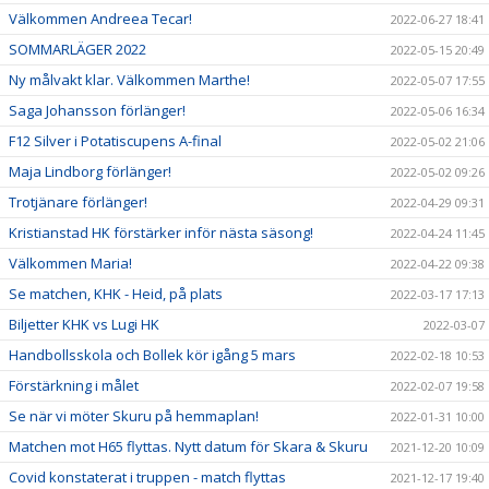
Välkommen Andreea Tecar!
2022-06-27 18:41
SOMMARLÄGER 2022
2022-05-15 20:49
Ny målvakt klar. Välkommen Marthe!
2022-05-07 17:55
Saga Johansson förlänger!
2022-05-06 16:34
F12 Silver i Potatiscupens A-final
2022-05-02 21:06
Maja Lindborg förlänger!
2022-05-02 09:26
Trotjänare förlänger!
2022-04-29 09:31
Kristianstad HK förstärker inför nästa säsong!
2022-04-24 11:45
Välkommen Maria!
2022-04-22 09:38
Se matchen, KHK - Heid, på plats
2022-03-17 17:13
Biljetter KHK vs Lugi HK
2022-03-07
Handbollsskola och Bollek kör igång 5 mars
2022-02-18 10:53
Förstärkning i målet
2022-02-07 19:58
Se när vi möter Skuru på hemmaplan!
2022-01-31 10:00
Matchen mot H65 flyttas. Nytt datum för Skara & Skuru
2021-12-20 10:09
Covid konstaterat i truppen - match flyttas
2021-12-17 19:40