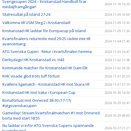
Sverigecupen 2024 – Kristianstad Handboll firar
2024-11-10 16:53
medaljframgångar!
Slutresultat på Island 27-24
2024-11-09 19:09
Välkomna till USM Steg 2 i Kristianstad!
2024-11-09 13:30
Kristianstad HK laddar för Europacup på Island
2024-11-09 11:36
Kvartsfinalens returmöte med 29-25 räckte inte till
2024-11-04 21:43
avancemang
ATG Svenska Cupen - Retur i kvartsfinalen hemma
2024-11-03 16:47
Derbydags! HK Kristianstad vs. H43
2024-11-02 12:38
Kommande matcher för Kristianstad HK Dam Elit
2024-11-02 09:50
KHK visade glöd trots tuff förlust
2024-11-01 20:25
Kvällens ligamatch - Kristianstad HK mot Skara HF
2024-11-01 07:19
Kristianstad HK mot Valur i European Cup
2024-10-30 14:39
Bortaförlust mot Önnered 38-30 (17-17)
2024-10-29 20:41
#atgsvenskacupen
Gameday! Stream kvartsfinalmatchen #1 mot Önnered
2024-10-29 08:00
borta med start 18:55
Nu laddar vi inför ATG Svenska Cupens spännande
2024-10-27 21:21
kvartsfinaler!