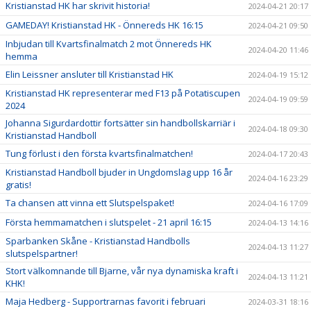
Kristianstad HK har skrivit historia!
2024-04-21 20:17
GAMEDAY! Kristianstad HK - Önnereds HK 16:15
2024-04-21 09:50
Inbjudan till Kvartsfinalmatch 2 mot Önnereds HK
2024-04-20 11:46
hemma
Elin Leissner ansluter till Kristianstad HK
2024-04-19 15:12
Kristianstad HK representerar med F13 på Potatiscupen
2024-04-19 09:59
2024
Johanna Sigurdardottir fortsätter sin handbollskarriär i
2024-04-18 09:30
Kristianstad Handboll
Tung förlust i den första kvartsfinalmatchen!
2024-04-17 20:43
Kristianstad Handboll bjuder in Ungdomslag upp 16 år
2024-04-16 23:29
gratis!
Ta chansen att vinna ett Slutspelspaket!
2024-04-16 17:09
Första hemmamatchen i slutspelet - 21 april 16:15
2024-04-13 14:16
Sparbanken Skåne - Kristianstad Handbolls
2024-04-13 11:27
slutspelspartner!
Stort välkomnande till Bjarne, vår nya dynamiska kraft i
2024-04-13 11:21
KHK!
Maja Hedberg - Supportrarnas favorit i februari
2024-03-31 18:16