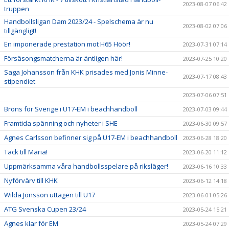
2023-08-07 06:42
truppen
Handbollsligan Dam 2023/24 - Spelschema är nu
2023-08-02 07:06
tillgängligt!
En imponerade prestation mot H65 Höör!
2023-07-31 07:14
Försäsongsmatcherna är äntligen här!
2023-07-25 10:20
Saga Johansson från KHK prisades med Jonis Minne-
2023-07-17 08:43
stipendiet
2023-07-06 07:51
Brons för Sverige i U17-EM i beachhandboll
2023-07-03 09:44
Framtida spänning och nyheter i SHE
2023-06-30 09:57
Agnes Carlsson befinner sig på U17-EM i beachhandboll
2023-06-28 18:20
Tack till Maria!
2023-06-20 11:12
Uppmärksamma våra handbollsspelare på riksläger!
2023-06-16 10:33
Nyförvärv till KHK
2023-06-12 14:18
Wilda Jönsson uttagen till U17
2023-06-01 05:26
ATG Svenska Cupen 23/24
2023-05-24 15:21
Agnes klar för EM
2023-05-24 07:29