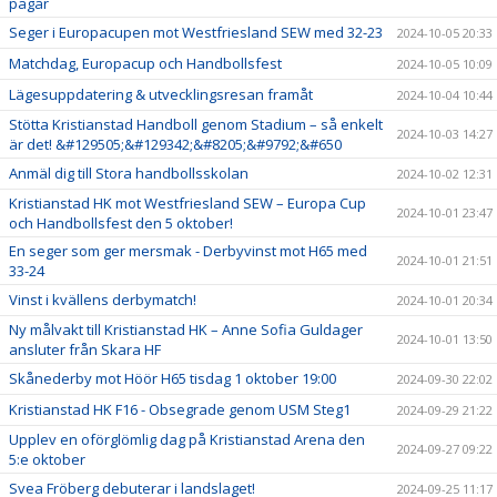
pågår
Seger i Europacupen mot Westfriesland SEW med 32-23
2024-10-05 20:33
Matchdag, Europacup och Handbollsfest
2024-10-05 10:09
Lägesuppdatering & utvecklingsresan framåt
2024-10-04 10:44
Stötta Kristianstad Handboll genom Stadium – så enkelt
2024-10-03 14:27
är det! &#129505;&#129342;&#8205;&#9792;&#650
Anmäl dig till Stora handbollsskolan
2024-10-02 12:31
Kristianstad HK mot Westfriesland SEW – Europa Cup
2024-10-01 23:47
och Handbollsfest den 5 oktober!
En seger som ger mersmak - Derbyvinst mot H65 med
2024-10-01 21:51
33-24
Vinst i kvällens derbymatch!
2024-10-01 20:34
Ny målvakt till Kristianstad HK – Anne Sofia Guldager
2024-10-01 13:50
ansluter från Skara HF
Skånederby mot Höör H65 tisdag 1 oktober 19:00
2024-09-30 22:02
Kristianstad HK F16 - Obsegrade genom USM Steg1
2024-09-29 21:22
Upplev en oförglömlig dag på Kristianstad Arena den
2024-09-27 09:22
5:e oktober
Svea Fröberg debuterar i landslaget!
2024-09-25 11:17