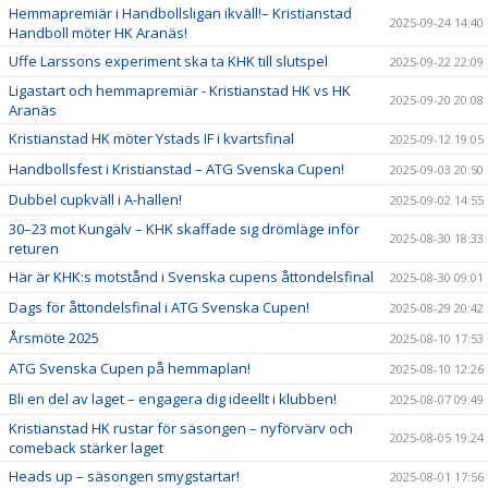
Hemmapremiär i Handbollsligan ikväll!– Kristianstad
2025-09-24 14:40
Handboll möter HK Aranäs!
Uffe Larssons experiment ska ta KHK till slutspel
2025-09-22 22:09
Ligastart och hemmapremiär - Kristianstad HK vs HK
2025-09-20 20:08
Aranäs
Kristianstad HK möter Ystads IF i kvartsfinal
2025-09-12 19:05
Handbollsfest i Kristianstad – ATG Svenska Cupen!
2025-09-03 20:50
Dubbel cupkväll i A-hallen!
2025-09-02 14:55
30–23 mot Kungälv – KHK skaffade sig drömläge inför
2025-08-30 18:33
returen
Här är KHK:s motstånd i Svenska cupens åttondelsfinal
2025-08-30 09:01
Dags för åttondelsfinal i ATG Svenska Cupen!
2025-08-29 20:42
Årsmöte 2025
2025-08-10 17:53
ATG Svenska Cupen på hemmaplan!
2025-08-10 12:26
Bli en del av laget – engagera dig ideellt i klubben!
2025-08-07 09:49
Kristianstad HK rustar för säsongen – nyförvärv och
2025-08-05 19:24
comeback stärker laget
Heads up – säsongen smygstartar!
2025-08-01 17:56