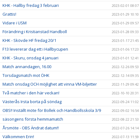
KHK - Hallby fredag 3 februari
2023-02-01 08:07
Grattis!
2023-01-29 10:10
Vidare i USM
2023-01-29 09:57
Förändring i Kristianstad Handboll
2023-01-28 09:33
KHK - Skövde HF fredag 20/1
2023-01-17 21:45
F13 levererar dag ett i Hallbycupen
2023-01-06 17:23
KHK - Skuru, onsdag 4 januari
2023-01-01 12:41
Match annandagen, 16.00
2022-12-26 09:53
Torsdagsmatch mot ÖHK
2022-12-14 09:35
Match onsdag OCH möjlighet att vinna VM-biljetter
2022-11-29 09:42
Två matcher i den här veckan!
2022-10-10 20:31
Västerås Irsta borta på söndag
2022-09-24 11:02
OBS!! Inställt möte för Bollek och Handbollsskola 3/9
2022-09-02 16:54
säsongens första hemmamatch
2022-08-22 21:53
Årsmöte - OBS Ändrat datum!!
2022-07-26 14:14
Välkommen Erin!
2022-07-13 11:59