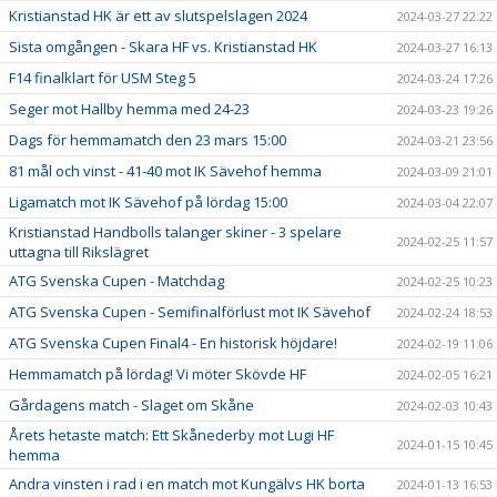
Kristianstad HK är ett av slutspelslagen 2024
2024-03-27 22:22
Sista omgången - Skara HF vs. Kristianstad HK
2024-03-27 16:13
F14 finalklart för USM Steg 5
2024-03-24 17:26
Seger mot Hallby hemma med 24-23
2024-03-23 19:26
Dags för hemmamatch den 23 mars 15:00
2024-03-21 23:56
81 mål och vinst - 41-40 mot IK Sävehof hemma
2024-03-09 21:01
Ligamatch mot IK Sävehof på lördag 15:00
2024-03-04 22:07
Kristianstad Handbolls talanger skiner - 3 spelare
2024-02-25 11:57
uttagna till Rikslägret
ATG Svenska Cupen - Matchdag
2024-02-25 10:23
ATG Svenska Cupen - Semifinalförlust mot IK Sävehof
2024-02-24 18:53
ATG Svenska Cupen Final4 - En historisk höjdare!
2024-02-19 11:06
Hemmamatch på lördag! Vi möter Skövde HF
2024-02-05 16:21
Gårdagens match - Slaget om Skåne
2024-02-03 10:43
Årets hetaste match: Ett Skånederby mot Lugi HF
2024-01-15 10:45
hemma
Andra vinsten i rad i en match mot Kungälvs HK borta
2024-01-13 16:53