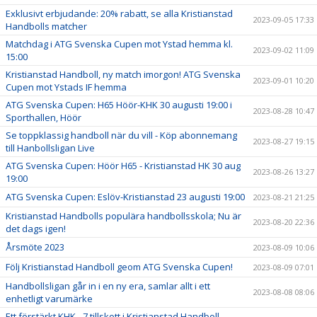
Exklusivt erbjudande: 20% rabatt, se alla Kristianstad
2023-09-05 17:33
Handbolls matcher
Matchdag i ATG Svenska Cupen mot Ystad hemma kl.
2023-09-02 11:09
15:00
Kristianstad Handboll, ny match imorgon! ATG Svenska
2023-09-01 10:20
Cupen mot Ystads IF hemma
ATG Svenska Cupen: H65 Höör-KHK 30 augusti 19:00 i
2023-08-28 10:47
Sporthallen, Höör
Se toppklassig handboll när du vill - Köp abonnemang
2023-08-27 19:15
till Hanbollsligan Live
ATG Svenska Cupen: Höör H65 - Kristianstad HK 30 aug
2023-08-26 13:27
19:00
ATG Svenska Cupen: Eslöv-Kristianstad 23 augusti 19:00
2023-08-21 21:25
Kristianstad Handbolls populära handbollsskola; Nu är
2023-08-20 22:36
det dags igen!
Årsmöte 2023
2023-08-09 10:06
Följ Kristianstad Handboll geom ATG Svenska Cupen!
2023-08-09 07:01
Handbollsligan går in i en ny era, samlar allt i ett
2023-08-08 08:06
enhetligt varumärke
Ett förstärkt KHK - 7 tillskott i Kristianstad Handboll-