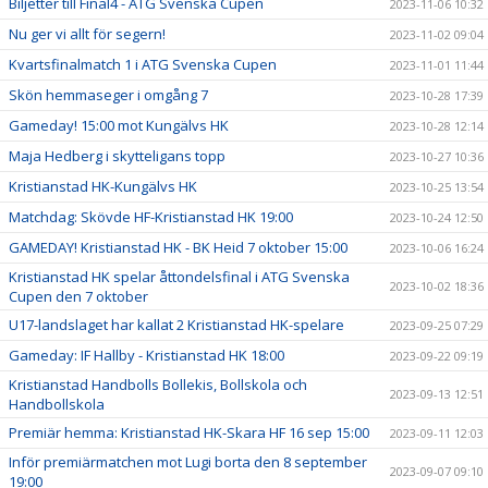
Biljetter till Final4 - ATG Svenska Cupen
2023-11-06 10:32
Nu ger vi allt för segern!
2023-11-02 09:04
Kvartsfinalmatch 1 i ATG Svenska Cupen
2023-11-01 11:44
Skön hemmaseger i omgång 7
2023-10-28 17:39
Gameday! 15:00 mot Kungälvs HK
2023-10-28 12:14
Maja Hedberg i skytteligans topp
2023-10-27 10:36
Kristianstad HK-Kungälvs HK
2023-10-25 13:54
Matchdag: Skövde HF-Kristianstad HK 19:00
2023-10-24 12:50
GAMEDAY! Kristianstad HK - BK Heid 7 oktober 15:00
2023-10-06 16:24
Kristianstad HK spelar åttondelsfinal i ATG Svenska
2023-10-02 18:36
Cupen den 7 oktober
U17-landslaget har kallat 2 Kristianstad HK-spelare
2023-09-25 07:29
Gameday: IF Hallby - Kristianstad HK 18:00
2023-09-22 09:19
Kristianstad Handbolls Bollekis, Bollskola och
2023-09-13 12:51
Handbollskola
Premiär hemma: Kristianstad HK-Skara HF 16 sep 15:00
2023-09-11 12:03
Inför premiärmatchen mot Lugi borta den 8 september
2023-09-07 09:10
19:00