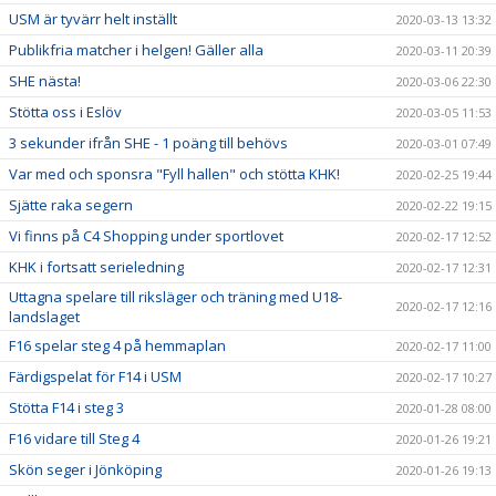
USM är tyvärr helt inställt
2020-03-13 13:32
Publikfria matcher i helgen! Gäller alla
2020-03-11 20:39
SHE nästa!
2020-03-06 22:30
Stötta oss i Eslöv
2020-03-05 11:53
3 sekunder ifrån SHE - 1 poäng till behövs
2020-03-01 07:49
Var med och sponsra "Fyll hallen" och stötta KHK!
2020-02-25 19:44
Sjätte raka segern
2020-02-22 19:15
Vi finns på C4 Shopping under sportlovet
2020-02-17 12:52
KHK i fortsatt serieledning
2020-02-17 12:31
Uttagna spelare till riksläger och träning med U18-
2020-02-17 12:16
landslaget
F16 spelar steg 4 på hemmaplan
2020-02-17 11:00
Färdigspelat för F14 i USM
2020-02-17 10:27
Stötta F14 i steg 3
2020-01-28 08:00
F16 vidare till Steg 4
2020-01-26 19:21
Skön seger i Jönköping
2020-01-26 19:13